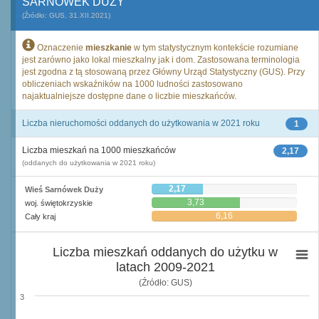
SARNÓWEK DUŻY
(Źródło: GUS, 31.XII.2021)
Oznaczenie
mieszkanie
w tym statystycznym kontekście rozumiane
jest zarówno jako lokal mieszkalny jak i dom. Zastosowana terminologia
jest zgodna z tą stosowaną przez Główny Urząd Statystyczny (GUS). Przy
obliczeniach wskaźników na 1000 ludności zastosowano
najaktualniejsze dostępne dane o liczbie mieszkańców.
Liczba nieruchomości oddanych do użytkowania w 2021 roku
1
Liczba mieszkań na 1000 mieszkańców
2,17
(oddanych do użytkowania w 2021 roku)
2,17
Wieś Sarnówek Duży
3,73
woj. świętokrzyskie
6,16
Cały kraj
Liczba mieszkań oddanych do użytku w
latach 2009-2021
(Źródło: GUS)
3