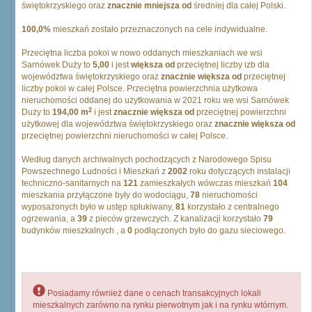
świętokrzyskiego oraz
znacznie mniejsza od
średniej dla całej Polski.
100,0%
mieszkań zostało przeznaczonych na cele indywidualne.
Przeciętna liczba pokoi w nowo oddanych mieszkaniach we wsi
Sarnówek Duży to
5,00
i jest
większa od
przeciętnej liczby izb dla
województwa świętokrzyskiego oraz
znacznie większa od
przeciętnej
liczby pokoi w całej Polsce. Przeciętna powierzchnia użytkowa
nieruchomości oddanej do użytkowania w 2021 roku we wsi Sarnówek
2
Duży to
194,00 m
i jest
znacznie większa od
przeciętnej powierzchni
użytkowej dla województwa świętokrzyskiego oraz
znacznie większa od
przeciętnej powierzchni nieruchomości w całej Polsce.
Według danych archiwalnych pochodzących z Narodowego Spisu
Powszechnego Ludności i Mieszkań z
2002
roku dotyczących instalacji
techniczno-sanitarnych na
121
zamieszkałych wówczas mieszkań
104
mieszkania przyłączone były do wodociągu,
78
nieruchomości
wyposażonych było w ustęp spłukiwany,
81
korzystało z centralnego
ogrzewania, a
39
z pieców grzewczych. Z kanalizacji korzystało
79
budynków mieszkalnych , a
0
podłączonych było do gazu sieciowego.
Posiadamy również dane o cenach transakcyjnych lokali
mieszkalnych zarówno na rynku pierwotnym jak i na rynku wtórnym.