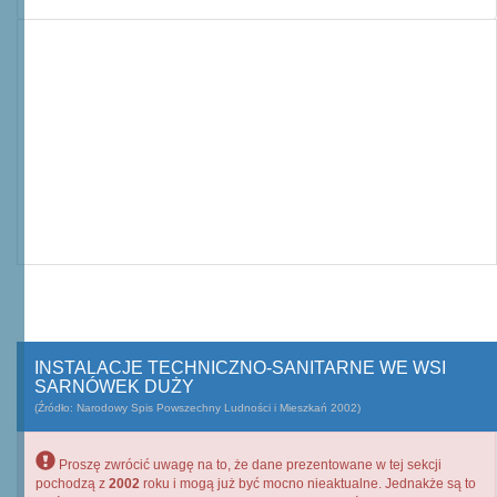
INSTALACJE TECHNICZNO-SANITARNE WE WSI
SARNÓWEK DUŻY
(Źródło: Narodowy Spis Powszechny Ludności i Mieszkań 2002)
Proszę zwrócić uwagę na to, że dane prezentowane w tej sekcji
pochodzą z
2002
roku i mogą już być mocno nieaktualne. Jednakże są to