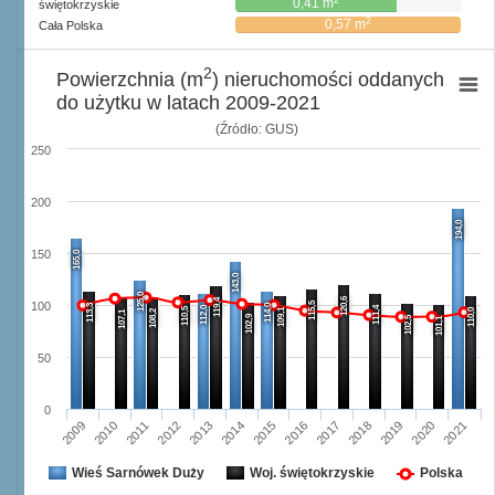
0,41 m
świętokrzyskie
2
0,57 m
Cała Polska
2
Powierzchnia (m
) nieruchomości oddanych
do użytku w latach 2009-2021
(Źródło: GUS)
250
200
194,0
150
165,0
143,0
125,0
120,6
119,4
115,5
100
113,3
114,0
112,0
111,4
110,5
109,1
110,0
108,2
107,1
102,9
102,5
101,1
50
0
2011
2020
2016
2012
2017
2021
2013
2009
2018
2014
2010
2015
2019
Wieś Sarnówek Duży
Woj. świętokrzyskie
Polska