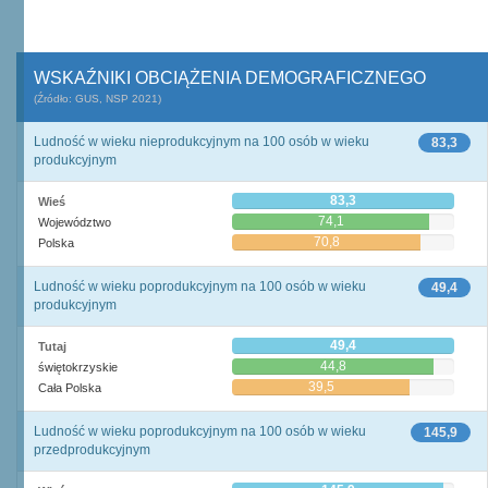
WSKAŹNIKI OBCIĄŻENIA DEMOGRAFICZNEGO
(Źródło: GUS, NSP 2021)
Ludność w wieku nieprodukcyjnym na 100 osób w wieku
83,3
produkcyjnym
83,3
Wieś
74,1
Województwo
70,8
Polska
Ludność w wieku poprodukcyjnym na 100 osób w wieku
49,4
produkcyjnym
49,4
Tutaj
44,8
świętokrzyskie
39,5
Cała Polska
Ludność w wieku poprodukcyjnym na 100 osób w wieku
145,9
przedprodukcyjnym