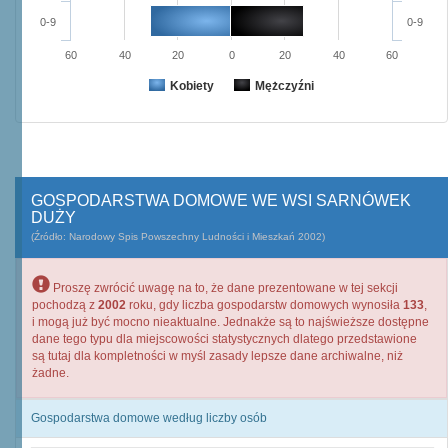
0-9
0-9
60
40
20
0
20
40
60
Kobiety
Mężczyźni
GOSPODARSTWA DOMOWE WE WSI SARNÓWEK
DUŻY
(Źródło: Narodowy Spis Powszechny Ludności i Mieszkań 2002)
Proszę zwrócić uwagę na to, że dane prezentowane w tej sekcji
pochodzą z
2002
roku, gdy liczba gospodarstw domowych wynosiła
133
,
i mogą już być mocno nieaktualne. Jednakże są to najświeższe dostępne
dane tego typu dla miejscowości statystycznych dlatego przedstawione
są tutaj dla kompletności w myśl zasady lepsze dane archiwalne, niż
żadne.
Gospodarstwa domowe według liczby osób