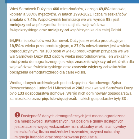
Wieś Sarnówek Duży ma
460
mieszkańców, z czego
49,6%
stanowią
kobiety, a
50,4%
mężczyźni. W latach 1998-2021 liczba mieszkańców
zmalała
o
7,4%
. Współczynnik feminizacji we wsi wynosi
98
i jest
mniejszy od
współczynnika feminizacji dla województwa
świętokrzyskiego oraz
mniejszy od
współczynnika dla całej Polski.
54,6%
mieszkańców wsi Sarnówek Duży jest w wieku produkcyjnym,
18,5%
w wieku przedprodukcyjnym, a
27,0%
mieszkańców jest w wieku
poprodukcyjnym. Na 100 osób w wieku produkcyjnym przypada we we
wsi Sarnówek Duży
83,3
osób w wieku nieprodukcyjnym. Ten wskaźnik
obciążenia demograficznego jest więc
znacznie większy od
wkażnika dla
województwa świętokrzyskiego oraz
znacznie większy od
wskażnika
obciążenia demograficznego dla całej Polski.
Według danych archiwalnych pochodzących z Narodowego Spisu
Powszechnego Ludności i Mieszkań w
2002
roku we wsi Sarnówek Duży
było
133
gospodarstwa domowe. Wśród nich dominowały gospodarstwa
zamieszkałe przez
pięc lub więcej osób
- takich gospodarstw były
33
.
Dostępność danych demograficznych jest mocno ograniczona
dla miejscowości statystycznych. Na poziomie gminy dostępnych
jest znacznie więcej wskaźników m.in. aktualny wiek i stan cywilny
mieszkańców, liczba małżeństw i rozwodów, przyrost naturalny,
migracja ludności oraz prognozowana populacja.