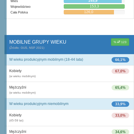
145,9
Wieś
153,3
Województwo
126,0
Cała Polska
MOBILNE GRUPY WIEKU
%
123
(Źródło: GUS, NSP 2021)
W wieku produkcyjnym mobilnym (18-44 lata)
66,1%
Kobiety
67,0%
(w wieku mobilnym)
Mężczyźni
65,4%
(w wieku mobilnym)
W wieku produkcyjnym niemobilnym
33,9%
Kobiety
33,0%
(45-59 lat)
Mężczyźni
34,6%