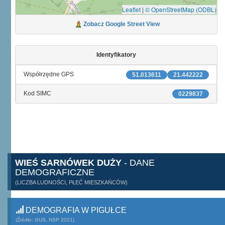
Leaflet
|
© OpenStreetMap (ODBL)
Zobacz Google Street View
Identyfikatory
Współrzędne GPS
51.013611
21.442222
Kod SIMC
0229837
WIEŚ SARNÓWEK DUŻY
- DANE
DEMOGRAFICZNE
(LICZBA LUDNOŚCI, PŁEĆ MIESZKAŃCÓW)
DEMOGRAFIA W PIGUŁCE
(Źródło: GUS, NSP 2021)