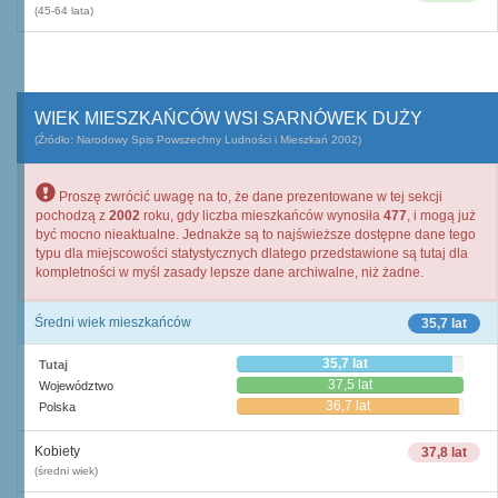
(45-64 lata)
WIEK MIESZKAŃCÓW WSI SARNÓWEK DUŻY
(Źródło: Narodowy Spis Powszechny Ludności i Mieszkań 2002)
Proszę zwrócić uwagę na to, że dane prezentowane w tej sekcji
pochodzą z
2002
roku, gdy liczba mieszkańców wynosiła
477
, i mogą już
być mocno nieaktualne. Jednakże są to najświeższe dostępne dane tego
typu dla miejscowości statystycznych dlatego przedstawione są tutaj dla
kompletności w myśl zasady lepsze dane archiwalne, niż żadne.
Średni wiek mieszkańców
35,7 lat
35,7 lat
Tutaj
37,5 lat
Województwo
36,7 lat
Polska
Kobiety
37,8 lat
(średni wiek)