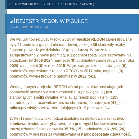
(KLASY WIELKOŚCI, SEKCJE PKD, FORMY PRAWNE)
REJESTR REGON W PIGUŁCE
(Źródło: GUS, 31.XII.2024)
We wsi Sarnówek Duży w roku 2024 w rejestrze
REGON
zarejestrowane
były
42
podmioty gospodarki narodowej, z czego
36
stanowiły osoby
fizyczne prowadzące działalność gospodarczą. W tymże roku
zarejestrowano
2
nowe podmioty, a
1
podmiot został wyrejestrowany. Na
przestrzeni lat
2009
-
2024
najwięcej (
8
) podmiotów zarejestrowano w roku
2020
, a najmniej (
0
) w roku
2015
. W tym samym okresie najwięcej (
6
)
podmiotów wykreślono z rejestru REGON w
2017
roku, najmniej (
0
)
podmiotów wyrejestrowano natomiast w
2022
roku.
Według danych z rejestru REGON wśród podmiotów posiadających
osobowość prawną we wsi Sarnówek Duży najwięcej (
1
) jest
stanowiących
spólki cywilne
. Analizując rejestr pod kątem liczby
zatrudnionych pracowników można stwierdzić, że najwięcej (
41
) jest
mikro-przedsiębiorstw
, zatrudniających 0 - 9 pracowników.
2,4%
(
1
) podmiotów jako rodzaj działalności deklarowało
rolnictwo,
leśnictwo, łowiectwo i rybactwo
, jako
przemysł i budownictwo
swój
rodzaj działalności deklarowało
35,7%
(
15
) podmiotów, a
61,9%
(
26
)
podmiotów w rejestrze zakwalifikowana jest jako
pozostała działalność
.