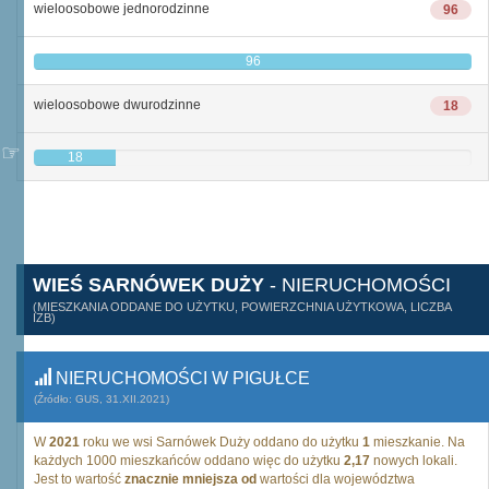
wieloosobowe jednorodzinne
96
96
wieloosobowe dwurodzinne
18
18
WIEŚ SARNÓWEK DUŻY
- NIERUCHOMOŚCI
(MIESZKANIA ODDANE DO UŻYTKU, POWIERZCHNIA UŻYTKOWA, LICZBA
IZB)
NIERUCHOMOŚCI W PIGUŁCE
(Źródło: GUS, 31.XII.2021)
W
2021
roku we wsi Sarnówek Duży oddano do użytku
1
mieszkanie. Na
każdych 1000 mieszkańców oddano więc do użytku
2,17
nowych lokali.
Jest to wartość
znacznie mniejsza od
wartości dla województwa