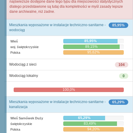
najświeższe dostępne dane tego typu dla miejscowości statystycznych
dlatego przedstawione są tutaj dla kompletności w myśl zasady lepsze
dane archiwalne, niż żadne.
Mieszkania wyposażone w instalacje techniczno-sanitarne -
85,95%
wodociąg
85,95%
Wieś
89,15%
woj. świętokrzyskie
95,62%
Polska
Wodociąg z sieci
104
Wodociąg lokalny
0
100,0%
0,0%
Mieszkania wyposażone w instalacje techniczno-sanitarne -
65,29%
kanalizacja
65,29%
Wieś Sarnówek Duży
83,49%
świętokrzyskie
94,20%
Polska