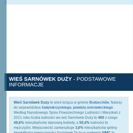
WIEŚ SARNÓWEK DUŻY
- PODSTAWOWE
INFORMACJE
Wieś Sarnówek Duży
to wieś leżąca w gminie
Bodzechów
. Należy
do województwa
świętokrzyskiego
,
powiatu ostrowieckiego
.
Według Narodowego Spisu Powszechnego Ludności i Mieszkań z
2021 roku liczba ludności we wsi Sarnówek Duży to
460
z czego
49,6%
mieszkańców stanowią kobiety, a
50,4%
ludności to
mężczyźni. Miejscowość zamieszkuje
3,6%
mieszkańców gminy.
Identyfikator miejscowości Sarnówek Duży w systemie
SIMC
to