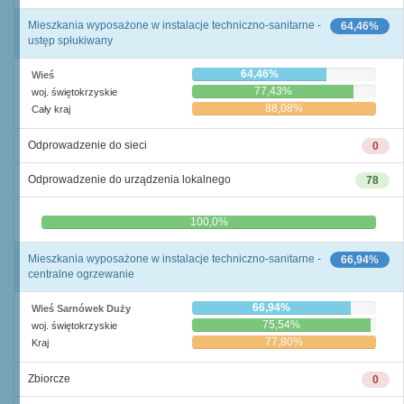
Mieszkania wyposażone w instalacje techniczno-sanitarne -
64,46%
ustęp spłukiwany
64,46%
Wieś
77,43%
woj. świętokrzyskie
88,08%
Cały kraj
Odprowadzenie do sieci
0
Odprowadzenie do urządzenia lokalnego
78
0,0%
100,0%
Mieszkania wyposażone w instalacje techniczno-sanitarne -
66,94%
centralne ogrzewanie
66,94%
Wieś Sarnówek Duży
75,54%
woj. świętokrzyskie
77,80%
Kraj
Zbiorcze
0