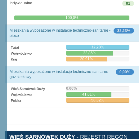
Indywidualne
81
0,0%
100,0%
Mieszkania wyposażone w instalacje techniczno-sanitarne -
32,23%
piece
32,23%
Tutaj
23,86%
Województwo
20,91%
Kraj
Mieszkania wyposażone w instalacje techniczno-sanitarne -
0,00%
gaz sieciowy
0,00%
Wieś Sarnówek Duży
41,61%
Województwo
58,32%
Polska
WIEŚ SARNÓWEK DUŻY
- REJESTR REGON