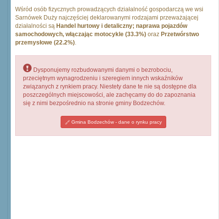
Wśród osób fizycznych prowadzących działalność gospodarczą we wsi
Sarnówek Duży najczęściej deklarowanymi rodzajami przeważającej
działalności są
Handel hurtowy i detaliczny; naprawa pojazdów
samochodowych, włączając motocykle (33.3%)
oraz
Przetwórstwo
przemysłowe (22.2%)
.
Dysponujemy rozbudowanymi danymi o bezrobociu,
przeciętnym wynagrodzeniu i szeregiem innych wskaźników
związanych z rynkiem pracy. Niestety dane te nie są dostępne dla
poszczególnych miejscowości, ale zachęcamy do do zapoznania
się z nimi bezpośrednio na stronie gminy Bodzechów.
Gmina Bodzechów - dane o rynku pracy