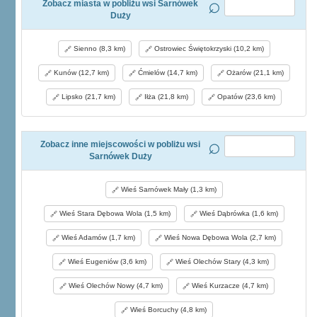
Zobacz miasta w pobliżu wsi Sarnówek
Duży
Sienno (8,3 km)
Ostrowiec Świętokrzyski (10,2 km)
Kunów (12,7 km)
Ćmielów (14,7 km)
Ożarów (21,1 km)
Lipsko (21,7 km)
Iłża (21,8 km)
Opatów (23,6 km)
Zobacz inne miejscowości w pobliżu wsi
Sarnówek Duży
Wieś Sarnówek Mały (1,3 km)
Wieś Stara Dębowa Wola (1,5 km)
Wieś Dąbrówka (1,6 km)
Wieś Adamów (1,7 km)
Wieś Nowa Dębowa Wola (2,7 km)
Wieś Eugeniów (3,6 km)
Wieś Olechów Stary (4,3 km)
Wieś Olechów Nowy (4,7 km)
Wieś Kurzacze (4,7 km)
Wieś Borcuchy (4,8 km)