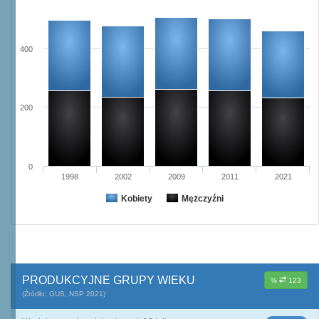
400
200
0
1998
2002
2009
2011
2021
Kobiety
Mężczyźni
PRODUKCYJNE GRUPY WIEKU
%
123
(Źródło: GUS, NSP 2021)