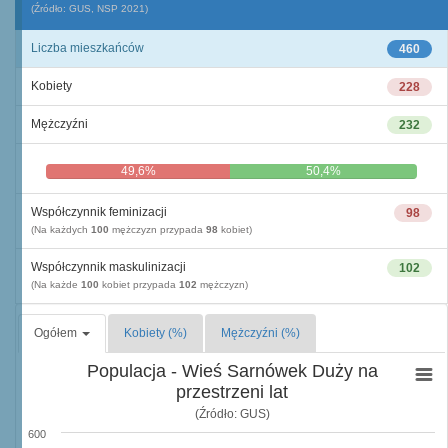
(Źródło: GUS, NSP 2021)
Liczba mieszkańców
460
Kobiety
228
Mężczyźni
232
49,6%
50,4%
Współczynnik feminizacji
98
(Na każdych
100
mężczyzn przypada
98
kobiet)
Współczynnik maskulinizacji
102
(Na każde
100
kobiet przypada
102
mężczyzn)
Ogółem
Kobiety (%)
Mężczyźni (%)
Populacja - Wieś Sarnówek Duży na
przestrzeni lat
(Źródło: GUS)
600