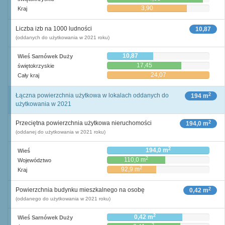
3,90
Kraj
Liczba izb na 1000 ludności
10,87
(oddanych do użytkowania w 2021 roku)
10,87
Wieś Sarnówek Duży
17,45
świętokrzyskie
24,07
Cały kraj
2
Łączna powierzchnia użytkowa w lokalach oddanych do
194 m
użytkowania w 2021
2
Przeciętna powierzchnia użytkowa nieruchomości
194,0 m
(oddanej do użytkowania w 2021 roku)
2
194,0 m
Wieś
2
110,0 m
Województwo
2
92,9 m
Kraj
2
Powierzchnia budynku mieszkalnego na osobę
0,42 m
(oddanego do użytkowania w 2021 roku)
2
0,42 m
Wieś Sarnówek Duży
2