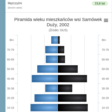
Mężczyźni
33,6 lat
(średni wiek)
Piramida wieku mieszkańców wsi Sarnówek
Duży, 2002
(Źródło: GUS)
80+
80+
70-79
70-79
60-69
60-69
50-59
50-59
40-49
40-49
30-39
30-39
20-29
20-29
10-19
10-19