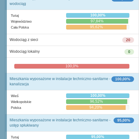
wodociąg
100,00%
Tutaj
97,84%
Województwo
95,62%
Cała Polska
Wodociąg z sieci
20
Wodociąg lokalny
0
100,0%
0,0%
Mieszkania wyposażone w instalacje techniczno-sanitarne -
100,00%
kanalizacja
100,00%
Wieś
96,52%
Wielkopolskie
94,20%
Polska
Mieszkania wyposażone w instalacje techniczno-sanitarne -
95,00%
ustęp spłukiwany
95,00%
Tutaj