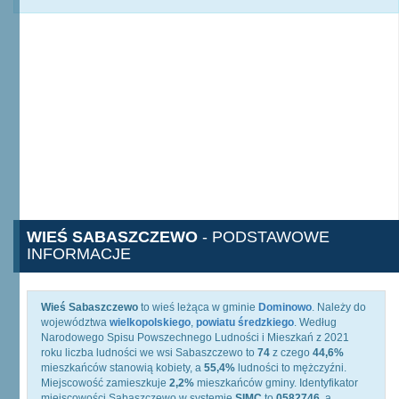
WIEŚ SABASZCZEWO
- PODSTAWOWE
INFORMACJE
Wieś Sabaszczewo
to wieś leżąca w gminie
Dominowo
. Należy do
województwa
wielkopolskiego
,
powiatu średzkiego
. Według
Narodowego Spisu Powszechnego Ludności i Mieszkań z 2021
roku liczba ludności we wsi Sabaszczewo to
74
z czego
44,6%
mieszkańców stanowią kobiety, a
55,4%
ludności to mężczyźni.
Miejscowość zamieszkuje
2,2%
mieszkańców gminy. Identyfikator
miejscowości Sabaszczewo w systemie
SIMC
to
0582746
, a