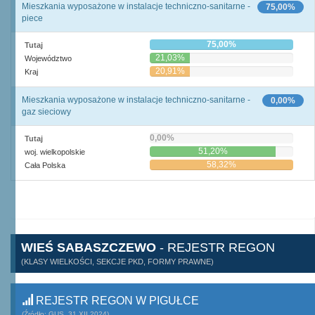
Mieszkania wyposażone w instalacje techniczno-sanitarne -
75,00%
piece
75,00%
Tutaj
21,03%
Województwo
20,91%
Kraj
Mieszkania wyposażone w instalacje techniczno-sanitarne -
0,00%
gaz sieciowy
0,00%
Tutaj
51,20%
woj. wielkopolskie
58,32%
Cała Polska
WIEŚ SABASZCZEWO
- REJESTR REGON
(KLASY WIELKOŚCI, SEKCJE PKD, FORMY PRAWNE)
REJESTR REGON W PIGUŁCE
(Źródło: GUS, 31.XII.2024)