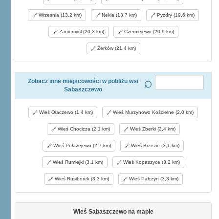
Września (13,2 km)
Nekla (13,7 km)
Pyzdry (19,6 km)
Zaniemyśl (20,3 km)
Czerniejewo (20,9 km)
Żerków (21,4 km)
Zobacz inne miejscowości w pobliżu wsi
Sabaszczewo
Wieś Ołaczewo (1,4 km)
Wieś Murzynowo Kościelne (2,0 km)
Wieś Chocicza (2,1 km)
Wieś Zberki (2,4 km)
Wieś Połażejewo (2,7 km)
Wieś Brzezie (3,1 km)
Wieś Rumiejki (3,1 km)
Wieś Kopaszyce (3,2 km)
Wieś Rusiborek (3,3 km)
Wieś Pałczyn (3,3 km)
Wieś Sabaszczewo na mapie