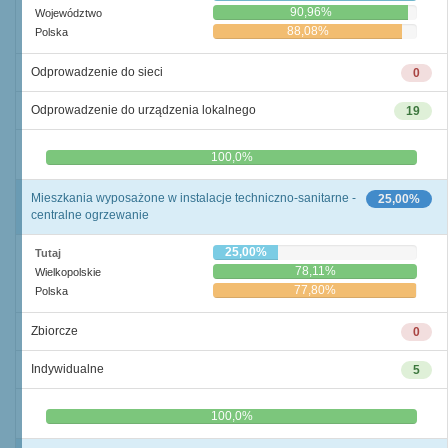
90,96%
Województwo
88,08%
Polska
Odprowadzenie do sieci
0
Odprowadzenie do urządzenia lokalnego
19
0,0%
100,0%
Mieszkania wyposażone w instalacje techniczno-sanitarne -
25,00%
centralne ogrzewanie
25,00%
Tutaj
78,11%
Wielkopolskie
77,80%
Polska
Zbiorcze
0
Indywidualne
5
0,0%
100,0%