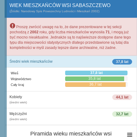
WIEK MIESZKAŃCÓW WSI SABASZCZEWO
(Źródło: Narodowy Spis Powszechny Ludności i Mieszkań 2002)
Proszę zwrócić uwagę na to, że dane prezentowane w tej sekcji
pochodzą z
2002
roku, gdy liczba mieszkańców wynosiła
71
, i mogą już
być mocno nieaktualne. Jednakże są to najświeższe dostępne dane tego
typu dla miejscowości statystycznych dlatego przedstawione są tutaj dla
kompletności w myśl zasady lepsze dane archiwalne, niż żadne.
Średni wiek mieszkańców
37,8 lat
37,8 lat
Wieś
35,8 lat
Województwo
36,7 lat
Cały kraj
Kobiety
44,1 lat
(średni wiek)
Mężczyźni
32,7 lat
(średni wiek)
Piramida wieku mieszkańców wsi