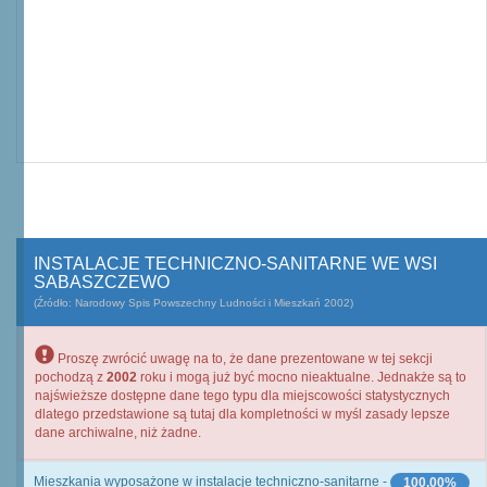
INSTALACJE TECHNICZNO-SANITARNE WE WSI
SABASZCZEWO
(Źródło: Narodowy Spis Powszechny Ludności i Mieszkań 2002)
Proszę zwrócić uwagę na to, że dane prezentowane w tej sekcji
pochodzą z
2002
roku i mogą już być mocno nieaktualne. Jednakże są to
najświeższe dostępne dane tego typu dla miejscowości statystycznych
dlatego przedstawione są tutaj dla kompletności w myśl zasady lepsze
dane archiwalne, niż żadne.
Mieszkania wyposażone w instalacje techniczno-sanitarne -
100,00%