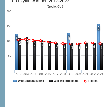
do użytku w latach 2012-2023
(Źródło: GUS)
200
150
157,0
126,0
124,0
112,6
100
108,1
103,3
102,9
100,5
94,0
94,4
93,5
91,6
92,0
91,1
90,9
50
0
2012
2013
2014
2015
2016
2017
2018
2019
2020
2021
2022
2023
Wieś Sabaszczewo
Woj. wielkopolskie
Polska