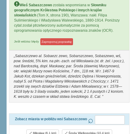
Wieś Sabaszczewo
została wspomniana w
Słowniku
geograficznym Królestwa Polskiego i innych krajów
słowiańskich
(Tom X, strona 190), Warszawa: nakł. Filipa
Sulimierskiego i Władysława Walewskiego, 1880-1914. Poniższy
cytat został ptrzetworzony automatycznie za pomocą
oprogramowania optycznego rozpoznawania znaków (OCR).
Jeśli widzisz błędy
Zaproponuj poprawkę
Sabaszczewo al. Sobaezc zewo, Sobarszczewo, Sobaszewo, wś,
pow. średzki, 5% kim. na płn.-zach. od Miłosławia (st. dr. żel. i pocz.),
nad Bardcezką, dopł. Maskawy; par. Środa (dawniej Murzynowo),
okr. wiejski Murzy nowo Kościelne, 7 dm., 118 mk. W r. 1467-9
Jakub Kot, dziekan gnieźnieński, dziedzic Dębna i Nowegomiasta,
nabył S. od Piotra i Magdaleny Miłosławskich z Chociczy; r. 1471
zrzekli się swych działów Elżbieta i Adam Miłoaławscy; w r. 1578—
1618 były tu 3 ślady osiadło, jeden sołecki, 2 1 /i pustych i 2 koniom.
K. weszło z czasem w skład ststwa średzkiego. E. Cal.
Zobacz miasta w pobliżu wsi Sabaszczewo
Miłosław (6,1 km)
Środa Wielkopolska (10,4 km)