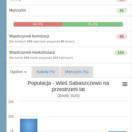
Mężczyźni
41
44,6%
55,4%
Współczynnik feminizacji
80
(Na każdych
100
mężczyzn przypada
80
kobiet)
Współczynnik maskulinizacji
124
(Na każde
100
kobiet przypada
124
mężczyzn)
Ogółem
Kobiety (%)
Mężczyźni (%)
Populacja - Wieś Sabaszczewo na
przestrzeni lat
(Źródło: GUS)
125
100
75