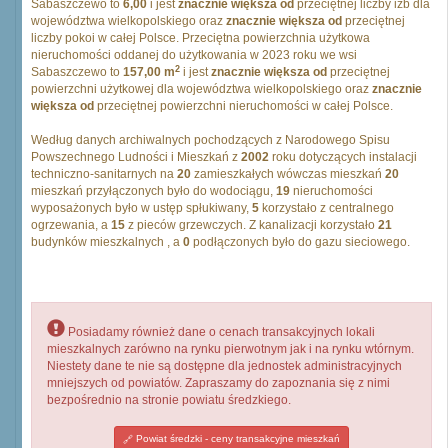
Sabaszczewo to
6,00
i jest
znacznie większa od
przeciętnej liczby izb dla
województwa wielkopolskiego oraz
znacznie większa od
przeciętnej
liczby pokoi w całej Polsce. Przeciętna powierzchnia użytkowa
nieruchomości oddanej do użytkowania w 2023 roku we wsi
2
Sabaszczewo to
157,00 m
i jest
znacznie większa od
przeciętnej
powierzchni użytkowej dla województwa wielkopolskiego oraz
znacznie
większa od
przeciętnej powierzchni nieruchomości w całej Polsce.
Według danych archiwalnych pochodzących z Narodowego Spisu
Powszechnego Ludności i Mieszkań z
2002
roku dotyczących instalacji
techniczno-sanitarnych na
20
zamieszkałych wówczas mieszkań
20
mieszkań przyłączonych było do wodociągu,
19
nieruchomości
wyposażonych było w ustęp spłukiwany,
5
korzystało z centralnego
ogrzewania, a
15
z pieców grzewczych. Z kanalizacji korzystało
21
budynków mieszkalnych , a
0
podłączonych było do gazu sieciowego.
Posiadamy również dane o cenach transakcyjnych lokali
mieszkalnych zarówno na rynku pierwotnym jak i na rynku wtórnym.
Niestety dane te nie są dostępne dla jednostek administracyjnych
mniejszych od powiatów. Zapraszamy do zapoznania się z nimi
bezpośrednio na stronie powiatu średzkiego.
Powiat średzki - ceny transakcyjne mieszkań