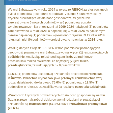
We wsi Sabaszczewo w roku 2024 w rejestrze
REGON
zarejestrowanych
było
8
podmiotów gospodarki narodowej, z czego
7
stanowiły osoby
fizyczne prowadzące działalność gospodarczą. W tymże roku
zarejestrowano
0
nowych podmiotów, a
0
podmiotów zostało
wyrejestrowanych. Na przestrzeni lat
2009
-
2024
najwięcej (
2
) podmiotów
zarejestrowano w roku
2020
, a najmniej (
0
) w roku
2024
. W tym samym
okresie najwięcej (
1
) podmiotów wykreślono z rejestru REGON w
2014
roku, najmniej (
0
) podmiotów wyrejestrowano natomiast w
2024
roku.
Według danych z rejestru REGON wśród podmiotów posiadających
osobowość prawną we wsi Sabaszczewo najwięcej (
1
) jest stanowiących
spółdzielnie
. Analizując rejestr pod kątem liczby zatrudnionych
pracowników można stwierdzić, że najwięcej (
7
) jest
mikro-
przedsiębiorstw
, zatrudniających 0 - 9 pracowników.
12,5%
(
1
) podmiotów jako rodzaj działalności deklarowało
rolnictwo,
leśnictwo, łowiectwo i rybactwo
, jako
przemysł i budownictwo
swój
rodzaj działalności deklarowało
75,0%
(
6
) podmiotów, a
12,5%
(
1
)
podmiotów w rejestrze zakwalifikowana jest jako
pozostała działalność
.
Wśród osób fizycznych prowadzących działalność gospodarczą we wsi
Sabaszczewo najczęściej deklarowanymi rodzajami przeważającej
działalności są
Budownictwo (57.1%)
oraz
Przetwórstwo przemysłowe
(28.6%)
.