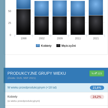
50
25
0
1998
2002
2009
2011
2021
Kobiety
Mężczyźni
PRODUKCYJNE GRUPY WIEKU
%
123
(Źródło: GUS, NSP 2021)
W wieku przedprodukcyjnym (<18 lat)
21,6%
Kobiety
24,2%
(w wieku przedprodukcyjnym)