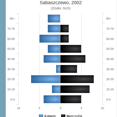
Sabaszczewo, 2002
(Źródło: GUS)
80+
80+
70-79
70-79
60-69
60-69
50-59
50-59
40-49
40-49
30-39
30-39
20-29
20-29
10-19
10-19
0-9
0-9
10
5
0
5
10
Kobiety
Mężczyźni