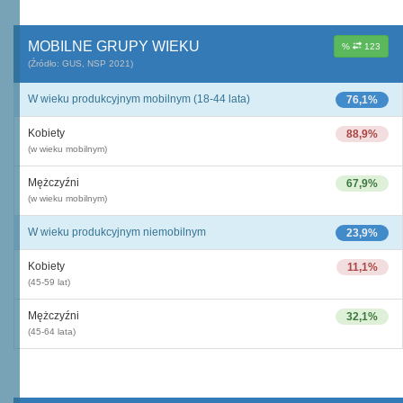
MOBILNE GRUPY WIEKU
%
123
(Źródło: GUS, NSP 2021)
W wieku produkcyjnym mobilnym (18-44 lata)
76,1%
Kobiety
88,9%
(w wieku mobilnym)
Mężczyźni
67,9%
(w wieku mobilnym)
W wieku produkcyjnym niemobilnym
23,9%
Kobiety
11,1%
(45-59 lat)
Mężczyźni
32,1%
(45-64 lata)