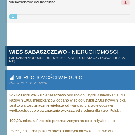
wieloosobowe dwurodzinne
1
1
WIEŚ SABASZCZEWO
- NIERUCHOMOŚCI
(MIESZKANIA ODDANE DO UŻYTKU, POWIERZCHNIA UŻYTKOWA, LICZBA
IZB)
NIERUCHOMOŚCI W PIGUŁCE
(Źródło: GUS, 31.XII.2023)
W
2023
roku we wsi Sabaszczewo oddano do użytku
2
mieszkania. Na
każdych 1000 mieszkańców oddano więc do użytku
27,03
nowych lokali.
Jest to wartość
znacznie większa od
wartości dla województwa
wielkopolskiego oraz
znacznie większa od
średniej dla całej Polski.
100,0%
mieszkań zostało przeznaczonych na cele indywidualne.
Przeciętna liczba pokoi w nowo oddanych mieszkaniach we wsi