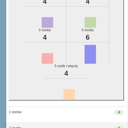
4
4
3 osoby
4 osoby
4
6
5 osób i więcej
4
1 osoba
4