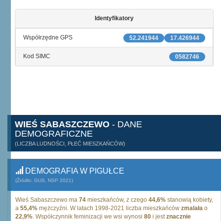
Identyfikatory
Współrzędne GPS
52.241944
17.426944
Kod SIMC
0582746
WIEŚ SABASZCZEWO
- DANE
DEMOGRAFICZNE
(LICZBA LUDNOŚCI, PŁEĆ MIESZKAŃCÓW)
DEMOGRAFIA W PIGUŁCE
(Źródło: GUS, NSP 2021)
Wieś Sabaszczewo ma
74
mieszkańców, z czego
44,6%
stanowią kobiety,
a
55,4%
mężczyźni. W latach 1998-2021 liczba mieszkańców
zmalała
o
22,9%
. Współczynnik feminizacji we wsi wynosi
80
i jest
znacznie