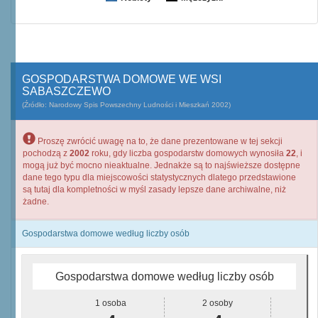
GOSPODARSTWA DOMOWE WE WSI
SABASZCZEWO
(Źródło: Narodowy Spis Powszechny Ludności i Mieszkań 2002)
Proszę zwrócić uwagę na to, że dane prezentowane w tej sekcji
pochodzą z
2002
roku, gdy liczba gospodarstw domowych wynosiła
22
, i
mogą już być mocno nieaktualne. Jednakże są to najświeższe dostępne
dane tego typu dla miejscowości statystycznych dlatego przedstawione
są tutaj dla kompletności w myśl zasady lepsze dane archiwalne, niż
żadne.
Gospodarstwa domowe według liczby osób
Gospodarstwa domowe według liczby osób
1 osoba
2 osoby