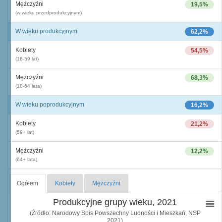
Mężczyźni
19,5%
(w wieku przedprodukcyjnym)
W wieku produkcyjnym
62,2%
Kobiety
54,5%
(18-59 lat)
Mężczyźni
68,3%
(18-64 lata)
W wieku poprodukcyjnym
16,2%
Kobiety
21,2%
(59+ lat)
Mężczyźni
12,2%
(64+ lata)
Ogółem
Kobiety
Mężczyźni
Produkcyjne grupy wieku, 2021
(Źródło: Narodowy Spis Powszechny Ludności i Mieszkań, NSP
2021)