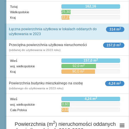
162,16
Tutaj
25,30
Wielkopolskie
22,27
Kraj
2
Łączna powierzchnia użytkowa w lokalach oddanych do
314 m
użytkowania w 2023
2
Przeciętna powierzchnia użytkowa nieruchomości
157,0 m
(oddanej do użytkowania w 2023 roku)
2
157,0 m
Wieś
2
92,0 m
woj. wielkopolskie
2
90,0 m
Kraj
2
Powierzchnia budynku mieszkalnego na osobę
4,24 m
(oddanego do użytkowania w 2023 roku)
2
4,24 m
Wieś
0,60
woj. wielkopolskie
2
m
0,53
Cała Polska
2
m
2
Powierzchnia (m
) nieruchomości oddanych