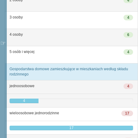
2 osoby
4
3 osoby
4
4 osoby
6
5 osób i więcej
4
Gospodarstwa domowe zamieszkujące w mieszkaniach według składu
rodzinnego
jednoosobowe
4
4
wieloosobowe jednorodzinne
17
17