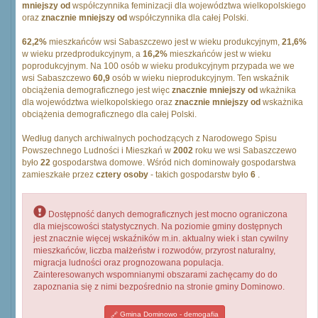
mniejszy od
współczynnika feminizacji dla województwa wielkopolskiego
oraz
znacznie mniejszy od
współczynnika dla całej Polski.
62,2%
mieszkańców wsi Sabaszczewo jest w wieku produkcyjnym,
21,6%
w wieku przedprodukcyjnym, a
16,2%
mieszkańców jest w wieku
poprodukcyjnym. Na 100 osób w wieku produkcyjnym przypada we we
wsi Sabaszczewo
60,9
osób w wieku nieprodukcyjnym. Ten wskaźnik
obciążenia demograficznego jest więc
znacznie mniejszy od
wkażnika
dla województwa wielkopolskiego oraz
znacznie mniejszy od
wskażnika
obciążenia demograficznego dla całej Polski.
Według danych archiwalnych pochodzących z Narodowego Spisu
Powszechnego Ludności i Mieszkań w
2002
roku we wsi Sabaszczewo
było
22
gospodarstwa domowe. Wśród nich dominowały gospodarstwa
zamieszkałe przez
cztery osoby
- takich gospodarstw było
6
.
Dostępność danych demograficznych jest mocno ograniczona
dla miejscowości statystycznych. Na poziomie gminy dostępnych
jest znacznie więcej wskaźników m.in. aktualny wiek i stan cywilny
mieszkańców, liczba małżeństw i rozwodów, przyrost naturalny,
migracja ludności oraz prognozowana populacja.
Zainteresowanych wspomnianymi obszarami zachęcamy do do
zapoznania się z nimi bezpośrednio na stronie gminy Dominowo.
Gmina Dominowo - demogafia