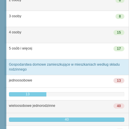
2 osoby
6
3 osoby
8
4 osoby
15
5 osób i więcej
17
Gospodarstwa domowe zamieszkujące w mieszkaniach według składu
rodzinnego
jednoosobowe
13
13
wieloosobowe jednorodzinne
40
40