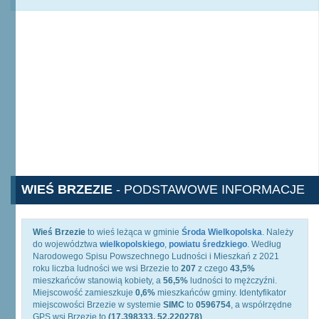
WIEŚ BRZEZIE
- PODSTAWOWE INFORMACJE
Wieś Brzezie
to wieś leżąca w gminie
Środa Wielkopolska
. Należy
do województwa
wielkopolskiego
,
powiatu średzkiego
. Według
Narodowego Spisu Powszechnego Ludności i Mieszkań z 2021
roku liczba ludności we wsi Brzezie to
207
z czego
43,5%
mieszkańców stanowią kobiety, a
56,5%
ludności to mężczyźni.
Miejscowość zamieszkuje
0,6%
mieszkańców gminy. Identyfikator
miejscowości Brzezie w systemie
SIMC
to
0596754
, a współrzędne
GPS wsi Brzezie to
(17.398333, 52.220278)
.