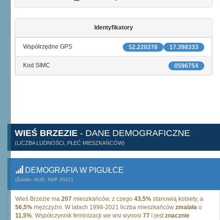
Identyfikatory
Współrzędne GPS
52.220278
17.398333
Kod SIMC
0596754
WIEŚ BRZEZIE
- DANE DEMOGRAFICZNE
(LICZBA LUDNOŚCI, PŁEĆ MIESZKAŃCÓW)
DEMOGRAFIA W PIGUŁCE
(Źródło: GUS, NSP 2021)
Wieś Brzezie ma
207
mieszkańców, z czego
43,5%
stanowią kobiety, a
56,5%
mężczyźni. W latach 1998-2021 liczba mieszkańców
zmalała
o
11,5%
. Współczynnik feminizacji we wsi wynosi
77
i jest
znacznie