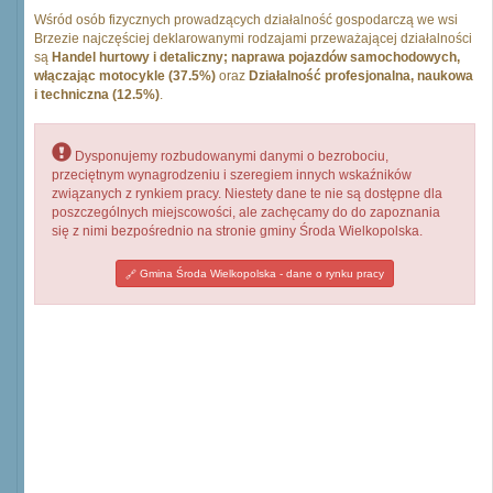
Wśród osób fizycznych prowadzących działalność gospodarczą we wsi
Brzezie najczęściej deklarowanymi rodzajami przeważającej działalności
są
Handel hurtowy i detaliczny; naprawa pojazdów samochodowych,
włączając motocykle (37.5%)
oraz
Działalność profesjonalna, naukowa
i techniczna (12.5%)
.
Dysponujemy rozbudowanymi danymi o bezrobociu,
przeciętnym wynagrodzeniu i szeregiem innych wskaźników
związanych z rynkiem pracy. Niestety dane te nie są dostępne dla
poszczególnych miejscowości, ale zachęcamy do do zapoznania
się z nimi bezpośrednio na stronie gminy Środa Wielkopolska.
Gmina Środa Wielkopolska - dane o rynku pracy