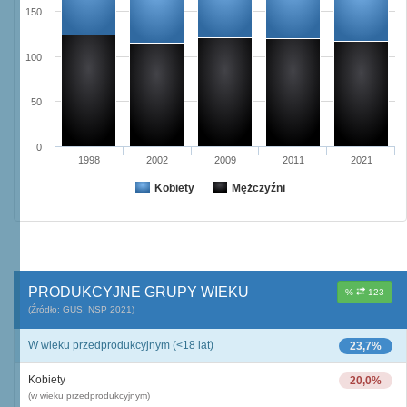
150
100
50
0
1998
2002
2009
2011
2021
Kobiety
Mężczyźni
PRODUKCYJNE GRUPY WIEKU
%
123
(Źródło: GUS, NSP 2021)
W wieku przedprodukcyjnym (<18 lat)
23,7%
Kobiety
20,0%
(w wieku przedprodukcyjnym)