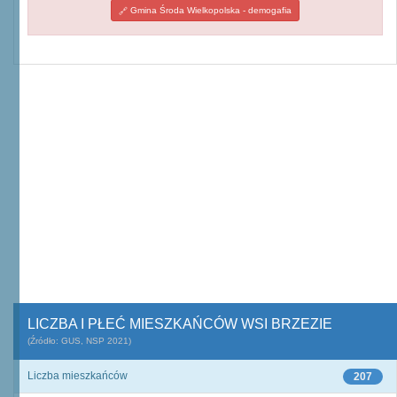
Gmina Środa Wielkopolska - demogafia
LICZBA I PŁEĆ MIESZKAŃCÓW WSI BRZEZIE
(Źródło: GUS, NSP 2021)
Liczba mieszkańców
207