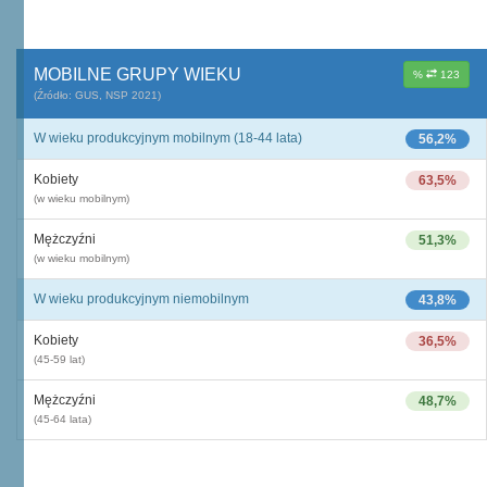
MOBILNE GRUPY WIEKU
%
123
(Źródło: GUS, NSP 2021)
W wieku produkcyjnym mobilnym (18-44 lata)
56,2%
Kobiety
63,5%
(w wieku mobilnym)
Mężczyźni
51,3%
(w wieku mobilnym)
W wieku produkcyjnym niemobilnym
43,8%
Kobiety
36,5%
(45-59 lat)
Mężczyźni
48,7%
(45-64 lata)