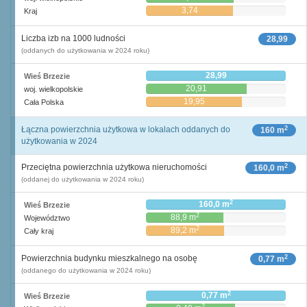
3,74
Kraj
Liczba izb na 1000 ludności
28,99
(oddanych do użytkowania w 2024 roku)
28,99
Wieś Brzezie
20,91
woj. wielkopolskie
19,95
Cała Polska
2
Łączna powierzchnia użytkowa w lokalach oddanych do
160 m
użytkowania w 2024
2
Przeciętna powierzchnia użytkowa nieruchomości
160,0 m
(oddanej do użytkowania w 2024 roku)
2
160,0 m
Wieś Brzezie
2
88,9 m
Województwo
2
89,2 m
Cały kraj
2
Powierzchnia budynku mieszkalnego na osobę
0,77 m
(oddanego do użytkowania w 2024 roku)
2
0,77 m
Wieś Brzezie
2