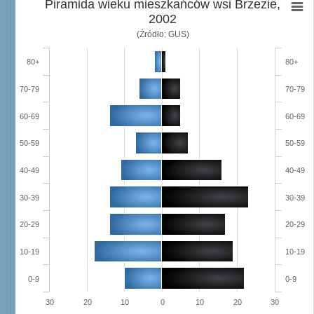
Piramida wieku mieszkańców wsi Brzezie,
2002
(Źródło: GUS)
80+
80+
70-79
70-79
60-69
60-69
50-59
50-59
40-49
40-49
30-39
30-39
20-29
20-29
10-19
10-19
0-9
0-9
30
20
10
0
10
20
30