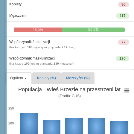
Kobiety
90
Mężczyźni
117
43,5%
56,5%
Współczynnik feminizacji
77
(Na każdych
100
mężczyzn przypada
77
kobiet)
Współczynnik maskulinizacji
130
(Na każde
100
kobiet przypada
130
mężczyzn)
Ogółem
Kobiety (%)
Mężczyźni (%)
Populacja - Wieś Brzezie na przestrzeni lat
(Źródło: GUS)
250
200