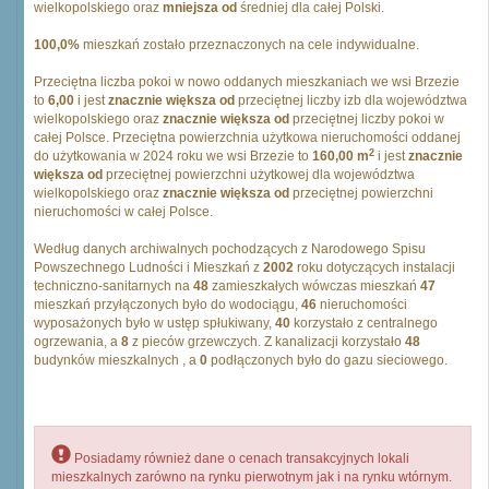
wielkopolskiego oraz
mniejsza od
średniej dla całej Polski.
100,0%
mieszkań zostało przeznaczonych na cele indywidualne.
Przeciętna liczba pokoi w nowo oddanych mieszkaniach we wsi Brzezie
to
6,00
i jest
znacznie większa od
przeciętnej liczby izb dla województwa
wielkopolskiego oraz
znacznie większa od
przeciętnej liczby pokoi w
całej Polsce. Przeciętna powierzchnia użytkowa nieruchomości oddanej
2
do użytkowania w 2024 roku we wsi Brzezie to
160,00 m
i jest
znacznie
większa od
przeciętnej powierzchni użytkowej dla województwa
wielkopolskiego oraz
znacznie większa od
przeciętnej powierzchni
nieruchomości w całej Polsce.
Według danych archiwalnych pochodzących z Narodowego Spisu
Powszechnego Ludności i Mieszkań z
2002
roku dotyczących instalacji
techniczno-sanitarnych na
48
zamieszkałych wówczas mieszkań
47
mieszkań przyłączonych było do wodociągu,
46
nieruchomości
wyposażonych było w ustęp spłukiwany,
40
korzystało z centralnego
ogrzewania, a
8
z pieców grzewczych. Z kanalizacji korzystało
48
budynków mieszkalnych , a
0
podłączonych było do gazu sieciowego.
Posiadamy również dane o cenach transakcyjnych lokali
mieszkalnych zarówno na rynku pierwotnym jak i na rynku wtórnym.