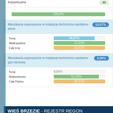
Indywidualne
40
0,0%
100,0%
Mieszkania wyposażone w instalacje techniczno-sanitarne -
16,67%
piece
16,67%
Tutaj
21,03%
Wielkopolskie
20,91%
Cały kraj
Mieszkania wyposażone w instalacje techniczno-sanitarne -
0,00%
gaz sieciowy
0,00%
Tutaj
51,20%
Województwo
58,32%
Cała Polska
WIEŚ BRZEZIE
- REJESTR REGON