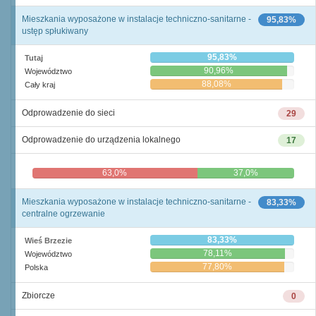
Mieszkania wyposażone w instalacje techniczno-sanitarne -
95,83%
ustęp spłukiwany
95,83%
Tutaj
90,96%
Województwo
88,08%
Cały kraj
Odprowadzenie do sieci
29
Odprowadzenie do urządzenia lokalnego
17
63,0%
37,0%
Mieszkania wyposażone w instalacje techniczno-sanitarne -
83,33%
centralne ogrzewanie
83,33%
Wieś Brzezie
78,11%
Województwo
77,80%
Polska
Zbiorcze
0