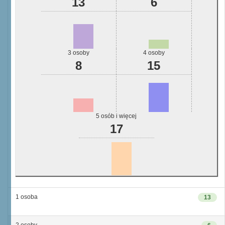
13
6
3 osoby
4 osoby
8
15
5 osób i więcej
17
1 osoba
13