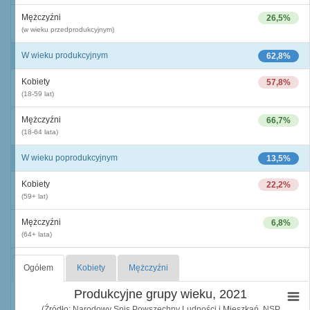
Mężczyźni
26,5%
(w wieku przedprodukcyjnym)
W wieku produkcyjnym
62,8%
Kobiety
57,8%
(18-59 lat)
Mężczyźni
66,7%
(18-64 lata)
W wieku poprodukcyjnym
13,5%
Kobiety
22,2%
(59+ lat)
Mężczyźni
6,8%
(64+ lata)
Ogółem
Kobiety
Mężczyźni
Produkcyjne grupy wieku, 2021
(Źródło: Narodowy Spis Powszechny Ludności i Mieszkań, NSP