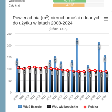
0,49 m
Wielkopolskie
2
0,47 m
Cały kraj
2
Powierzchnia (m
) nieruchomości oddanych
do użytku w latach 2008-2024
(Źródło: GUS)
250
233,0
200
214,0
150
160,0
156,0
145,0
139,0
137,0
132,0
116,0
100
112,6
111,8
111,4
108,3
108,1
107,3
103,3
102,9
100,5
94,4
93,5
94,0
91,1
91,6
92,0
90,9
88,9
50
0
2008
2009
2010
2011
2012
2013
2014
2015
2016
2017
2018
2019
2020
2021
2022
2023
2024
Wieś Brzezie
Woj. wielkopolskie
Polska