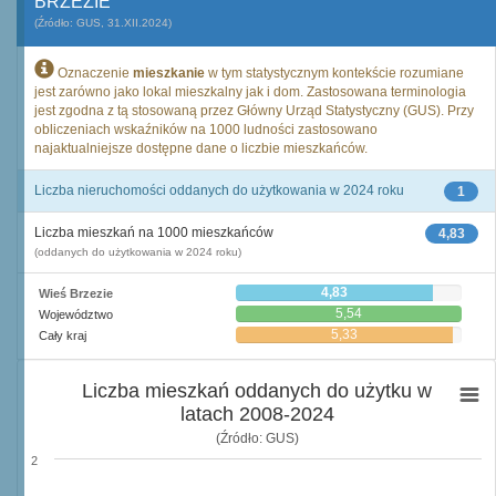
BRZEZIE
(Źródło: GUS, 31.XII.2024)
Oznaczenie
mieszkanie
w tym statystycznym kontekście rozumiane
jest zarówno jako lokal mieszkalny jak i dom. Zastosowana terminologia
jest zgodna z tą stosowaną przez Główny Urząd Statystyczny (GUS). Przy
obliczeniach wskaźników na 1000 ludności zastosowano
najaktualniejsze dostępne dane o liczbie mieszkańców.
Liczba nieruchomości oddanych do użytkowania w 2024 roku
1
Liczba mieszkań na 1000 mieszkańców
4,83
(oddanych do użytkowania w 2024 roku)
4,83
Wieś Brzezie
5,54
Województwo
5,33
Cały kraj
Liczba mieszkań oddanych do użytku w
latach 2008-2024
(Źródło: GUS)
2