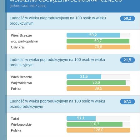
(Źródło: GUS, NSP 2021)
Ludność w wieku nieprodukcyjnym na 100 osób w wieku
59,2
produkcyjnym
59,2
Wieś Brzezie
69,7
woj. wielkopolskie
70,8
Cały kraj
Ludność w wieku poprodukcyjnym na 100 osób w wieku
21,5
produkcyjnym
21,5
Wieś Brzezie
36,6
Województwo
39,5
Polska
Ludność w wieku poprodukcyjnym na 100 osób w wieku
57,1
przedprodukcyjnym
57,1
Tutaj
110,7
Wielkopolskie
126,0
Polska