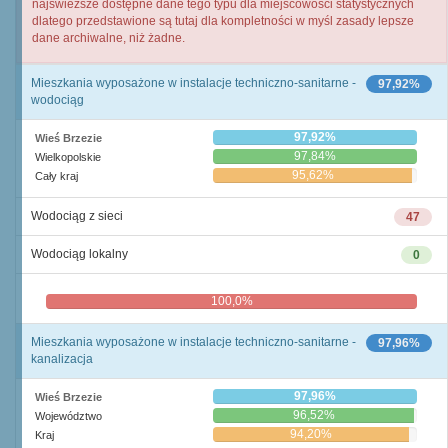
najświeższe dostępne dane tego typu dla miejscowości statystycznych
dlatego przedstawione są tutaj dla kompletności w myśl zasady lepsze
dane archiwalne, niż żadne.
Mieszkania wyposażone w instalacje techniczno-sanitarne -
97,92%
wodociąg
97,92%
Wieś Brzezie
97,84%
Wielkopolskie
95,62%
Cały kraj
Wodociąg z sieci
47
Wodociąg lokalny
0
100,0%
0,0%
Mieszkania wyposażone w instalacje techniczno-sanitarne -
97,96%
kanalizacja
97,96%
Wieś Brzezie
96,52%
Województwo
94,20%
Kraj