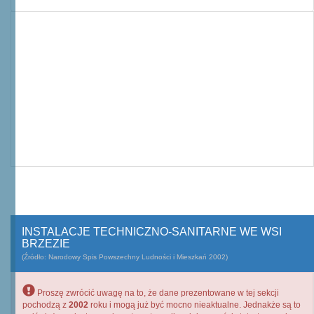
INSTALACJE TECHNICZNO-SANITARNE WE WSI
BRZEZIE
(Źródło: Narodowy Spis Powszechny Ludności i Mieszkań 2002)
Proszę zwrócić uwagę na to, że dane prezentowane w tej sekcji
pochodzą z
2002
roku i mogą już być mocno nieaktualne. Jednakże są to