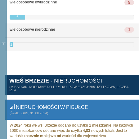
wieloosobowe dwurodzinne
5
5
wieloosobowe nierodzinne
1
1
WIEŚ BRZEZIE
- NIERUCHOMOŚCI
(MIESZKANIA ODDANE DO UŻYTKU, POWIERZCHNIA UŻYTKOWA, LICZBA
IZB)
NIERUCHOMOŚCI W PIGUŁCE
(Źródło: GUS, 31.XII.2024)
W
2024
roku we wsi Brzezie oddano do użytku
1
mieszkanie. Na każdych
1000 mieszkańców oddano więc do użytku
4,83
nowych lokali. Jest to
wartość
znacznie mniejsza od
wartości dla województwa