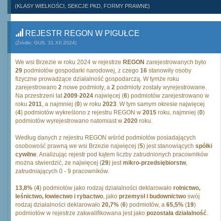
(KLASY WIELKOŚCI, SEKCJE PKD, FORMY PRAWNE)
REJESTR REGON W PIGUŁCE
(Źródło: GUS, 31.XII.2024)
We wsi Brzezie w roku 2024 w rejestrze
REGON
zarejestrowanych było
29
podmiotów gospodarki narodowej, z czego
16
stanowiły osoby
fizyczne prowadzące działalność gospodarczą. W tymże roku
zarejestrowano
2
nowe podmioty, a
2
podmioty zostały wyrejestrowane.
Na przestrzeni lat
2009
-
2024
najwięcej (
6
) podmiotów zarejestrowano w
roku
2011
, a najmniej (
0
) w roku
2023
. W tym samym okresie najwięcej
(
4
) podmiotów wykreślono z rejestru REGON w
2015
roku, najmniej (
0
)
podmiotów wyrejestrowano natomiast w
2020
roku.
Według danych z rejestru REGON wśród podmiotów posiadających
osobowość prawną we wsi Brzezie najwięcej (
5
) jest stanowiących
spólki
cywilne
. Analizując rejestr pod kątem liczby zatrudnionych pracowników
można stwierdzić, że najwięcej (
29
) jest
mikro-przedsiębiorstw
,
zatrudniających 0 - 9 pracowników.
13,8%
(
4
) podmiotów jako rodzaj działalności deklarowało
rolnictwo,
leśnictwo, łowiectwo i rybactwo
, jako
przemysł i budownictwo
swój
rodzaj działalności deklarowało
20,7%
(
6
) podmiotów, a
65,5%
(
19
)
podmiotów w rejestrze zakwalifikowana jest jako
pozostała działalność
.