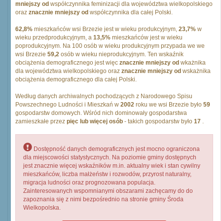
mniejszy od
współczynnika feminizacji dla województwa wielkopolskiego
oraz
znacznie mniejszy od
współczynnika dla całej Polski.
62,8%
mieszkańców wsi Brzezie jest w wieku produkcyjnym,
23,7%
w
wieku przedprodukcyjnym, a
13,5%
mieszkańców jest w wieku
poprodukcyjnym. Na 100 osób w wieku produkcyjnym przypada we we
wsi Brzezie
59,2
osób w wieku nieprodukcyjnym. Ten wskaźnik
obciążenia demograficznego jest więc
znacznie mniejszy od
wkażnika
dla województwa wielkopolskiego oraz
znacznie mniejszy od
wskażnika
obciążenia demograficznego dla całej Polski.
Według danych archiwalnych pochodzących z Narodowego Spisu
Powszechnego Ludności i Mieszkań w
2002
roku we wsi Brzezie było
59
gospodarstw domowych. Wśród nich dominowały gospodarstwa
zamieszkałe przez
pięc lub więcej osób
- takich gospodarstw było
17
.
Dostępność danych demograficznych jest mocno ograniczona
dla miejscowości statystycznych. Na poziomie gminy dostępnych
jest znacznie więcej wskaźników m.in. aktualny wiek i stan cywilny
mieszkańców, liczba małżeństw i rozwodów, przyrost naturalny,
migracja ludności oraz prognozowana populacja.
Zainteresowanych wspomnianymi obszarami zachęcamy do do
zapoznania się z nimi bezpośrednio na stronie gminy Środa
Wielkopolska.