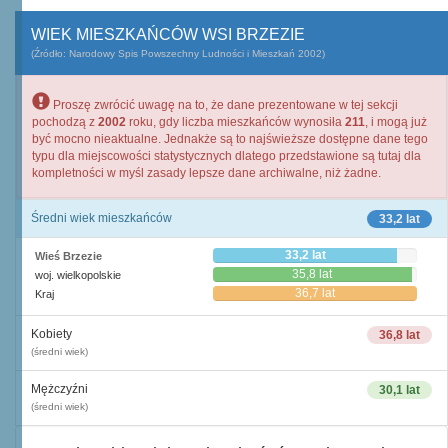
WIEK MIESZKAŃCÓW WSI BRZEZIE
(Źródło: Narodowy Spis Powszechny Ludności i Mieszkań 2002)
Proszę zwrócić uwagę na to, że dane prezentowane w tej sekcji
pochodzą z
2002
roku, gdy liczba mieszkańców wynosiła
211
, i mogą już
być mocno nieaktualne. Jednakże są to najświeższe dostępne dane tego
typu dla miejscowości statystycznych dlatego przedstawione są tutaj dla
kompletności w myśl zasady lepsze dane archiwalne, niż żadne.
Średni wiek mieszkańców
33,2 lat
33,2 lat
Wieś Brzezie
35,8 lat
woj. wielkopolskie
36,7 lat
Kraj
Kobiety
36,8 lat
(średni wiek)
Mężczyźni
30,1 lat
(średni wiek)