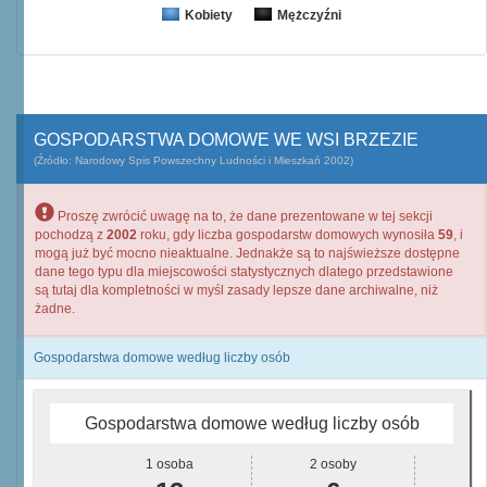
Kobiety
Mężczyźni
GOSPODARSTWA DOMOWE WE WSI BRZEZIE
(Źródło: Narodowy Spis Powszechny Ludności i Mieszkań 2002)
Proszę zwrócić uwagę na to, że dane prezentowane w tej sekcji
pochodzą z
2002
roku, gdy liczba gospodarstw domowych wynosiła
59
, i
mogą już być mocno nieaktualne. Jednakże są to najświeższe dostępne
dane tego typu dla miejscowości statystycznych dlatego przedstawione
są tutaj dla kompletności w myśl zasady lepsze dane archiwalne, niż
żadne.
Gospodarstwa domowe według liczby osób
Gospodarstwa domowe według liczby osób
1 osoba
2 osoby