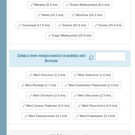
Miłosław (6,5 km)
Środa Wielkopolska (8,4 km)
Nekla (16,1 km)
Września (16,2 km)
Zaniemyśl (17,5 km)
Żerków (20,3 km)
Pyzdry (20,6 km)
Książ Wielkopolski (20,8 km)
Zobacz inne miejscowości w pobliżu wsi
Brzezie
Wieś Chocicza (1,2 km)
Wieś Szlachcin (1,4 km)
Wieś Rumiejki (1,7 km)
Wieś Starkówiec Piątkowski (2,3 km)
Wieś Chudzice (2,4 km)
Wieś Ołaczewo (2,5 km)
Wieś Czarne Piątkowo (3,0 km)
Wieś Pierzchnica (3,0 km)
Wieś Sabaszczewo (3,1 km)
Wieś Połażejewo (3,3 km)