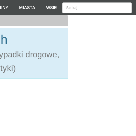
INY
MIASTA
WSIE
ch
ypadki drogowe,
tyki)