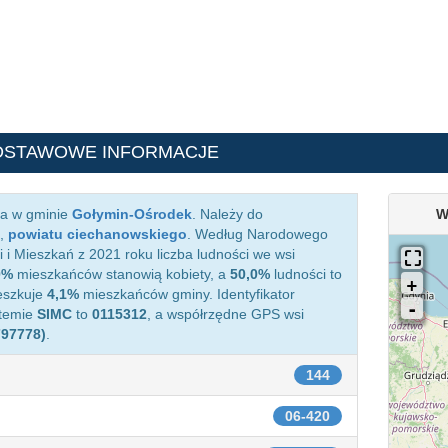
DSTAWOWE INFORMACJE
ca w gminie
Gołymin-Ośrodek
. Należy do
W
,
powiatu ciechanowskiego
. Według Narodowego
i Mieszkań z 2021 roku liczba ludności we wsi
0%
mieszkańców stanowią kobiety, a
50,0%
ludności to
eszkuje
4,1%
mieszkańców gminy. Identyfikator
stemie
SIMC
to
0115312
, a współrzędne GPS wsi
797778)
.
144
06-420