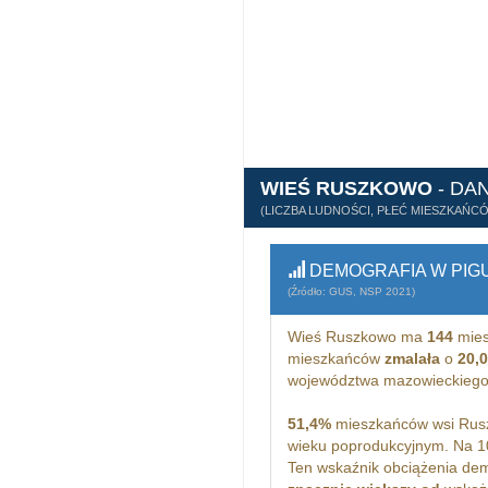
WIEŚ RUSZKOWO
- DA
(LICZBA LUDNOŚCI, PŁEĆ MIESZKAŃC
DEMOGRAFIA W PIG
(Źródło: GUS, NSP 2021)
Wieś Ruszkowo ma
144
mies
mieszkańców
zmalała
o
20,
województwa mazowieckiego
51,4%
mieszkańców wsi Rusz
wieku poprodukcyjnym. Na 
Ten wskaźnik obciążenia dem