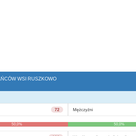
ZKAŃCÓW WSI RUSZKOWO
72
Mężczyźni
50,0%
50,0%