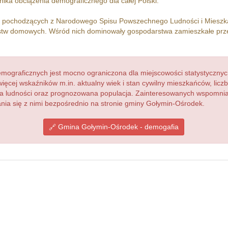
ika obciążenia demograficznego dla całej Polski.
h pochodzących z Narodowego Spisu Powszechnego Ludności i Miesz
tw domowych. Wśród nich dominowały gospodarstwa zamieszkałe pr
ograficznych jest mocno ograniczona dla miejscowości statystycznyc
więcej wskaźników m.in. aktualny wiek i stan cywilny mieszkańców, lic
acja ludności oraz prognozowana populacja. Zainteresowanych wspomn
ia się z nimi bezpośrednio na stronie gminy Gołymin-Ośrodek.
Gmina Gołymin-Ośrodek - demogafia