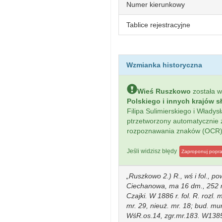
Numer kierunkowy
Tablice rejestracyjne
Wzmianka historyczna
Wieś Ruszkowo
została 
Polskiego i innych krajów s
Filipa Sulimierskiego i Włady
ptrzetworzony automatycznie
rozpoznawania znaków (OCR)
Jeśli widzisz błędy
Zaproponuj popr
Ruszkowo 2.) R., wś i fol., po
Ciechanowa, ma 16 dm., 252 m
Czajki. W 1886 r. fol. R. rozl. m
mr. 29, nieuż. mr. 18; bud. mu
WśR.os.14, zgr.mr.183. W1385r