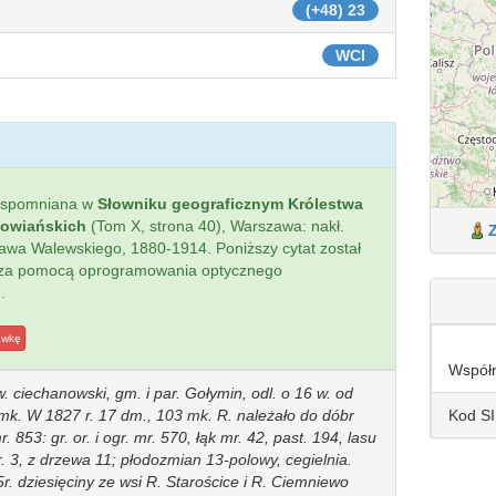
(+48) 23
WCI
wspomniana w
Słowniku geograficznym Królestwa
łowiańskich
(Tom X, strona 40), Warszawa: nakł.
sława Walewskiego, 1880-1914. Poniższy cytat został
 za pomocą oprogramowania optycznego
.
awkę
Współ
w. ciechanowski, gm. i par. Gołymin, odl. o 16 w. od
Kod S
k. W 1827 r. 17 dm., 103 mk. R. należało do dóbr
r. 853: gr. or. i ogr. mr. 570, łąk mr. 42, past. 194, lasu
r. 3, z drzewa 11; płodozmian 13-polowy, cegielnia.
. dziesięciny ze wsi R. Starościce i R. Ciemniewo