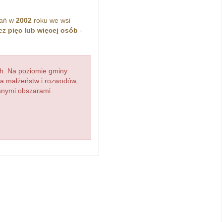
kań w
2002
roku we wsi
zez
pięc lub więcej osób
-
h. Na poziomie gminy
zba małżeństw i rozwodów,
ianymi obszarami