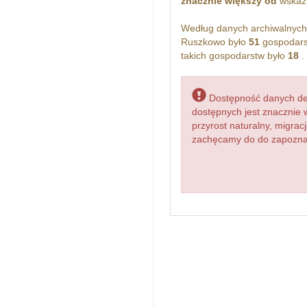
znacznie większy od
wskażn
Według danych archiwalnyc
Ruszkowo było
51
gospodars
takich gospodarstw było
18
.
Dostępność danych dem
dostępnych jest znacznie 
przyrost naturalny, migr
zachęcamy do do zapoznan