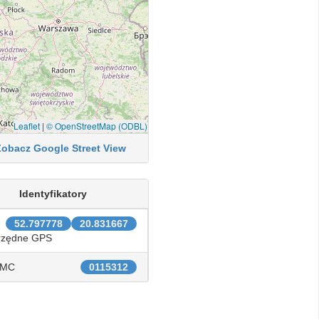
Leaflet
|
© OpenStreetMap (ODBL)
Zobacz Google Street View
Identyfikatory
52.797778
20.831667
rzędne GPS
IMC
0115312