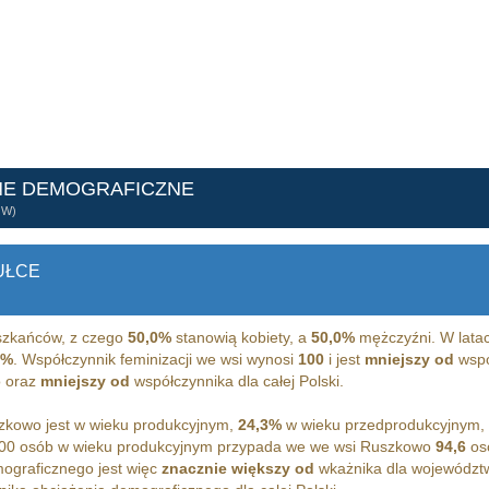
NE DEMOGRAFICZNE
ÓW)
UŁCE
zkańców, z czego
50,0%
stanowią kobiety, a
50,0%
mężczyźni. W latac
0%
. Współczynnik feminizacji we wsi wynosi
100
i jest
mniejszy od
wspó
 oraz
mniejszy od
współczynnika dla całej Polski.
kowo jest w wieku produkcyjnym,
24,3%
w wieku przedprodukcyjnym,
100 osób w wieku produkcyjnym przypada we we wsi Ruszkowo
94,6
osó
ograficznego jest więc
znacznie większy od
wkażnika dla województ