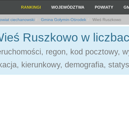
RANKINGI
WOJEWÓDZTWA
POWIATY
GM
owiat ciechanowski
Gmina Gołymin-Ośrodek
Wieś Ruszkowo
ieś Ruszkowo w liczba
eruchomości, regon, kod pocztowy, w
acja, kierunkowy, demografia, statys