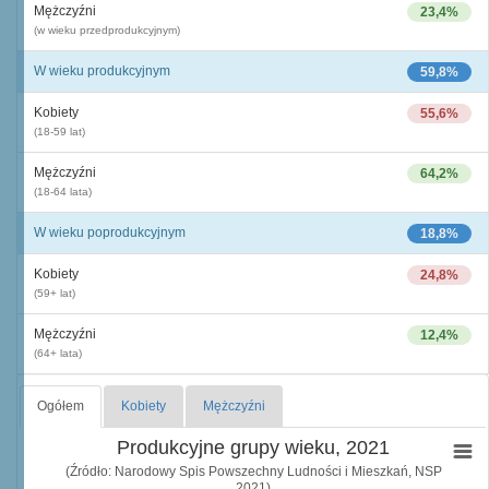
Mężczyźni
23,4%
(w wieku przedprodukcyjnym)
W wieku produkcyjnym
59,8%
Kobiety
55,6%
(18-59 lat)
Mężczyźni
64,2%
(18-64 lata)
W wieku poprodukcyjnym
18,8%
Kobiety
24,8%
(59+ lat)
Mężczyźni
12,4%
(64+ lata)
Ogółem
Kobiety
Mężczyźni
Produkcyjne grupy wieku, 2021
(Źródło: Narodowy Spis Powszechny Ludności i Mieszkań, NSP
2021)