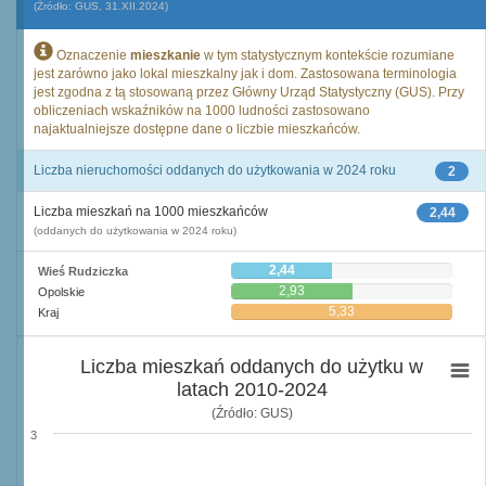
(Źródło: GUS, 31.XII.2024)
Oznaczenie
mieszkanie
w tym statystycznym kontekście rozumiane
jest zarówno jako lokal mieszkalny jak i dom. Zastosowana terminologia
jest zgodna z tą stosowaną przez Główny Urząd Statystyczny (GUS). Przy
obliczeniach wskaźników na 1000 ludności zastosowano
najaktualniejsze dostępne dane o liczbie mieszkańców.
Liczba nieruchomości oddanych do użytkowania w 2024 roku
2
Liczba mieszkań na 1000 mieszkańców
2,44
(oddanych do użytkowania w 2024 roku)
2,44
Wieś Rudziczka
2,93
Opolskie
5,33
Kraj
Liczba mieszkań oddanych do użytku w
latach 2010-2024
(Źródło: GUS)
3