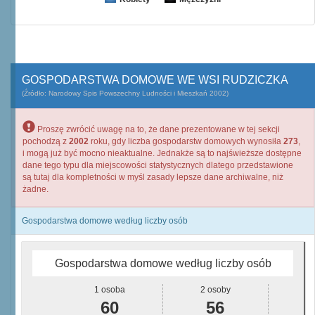
GOSPODARSTWA DOMOWE WE WSI RUDZICZKA
(Źródło: Narodowy Spis Powszechny Ludności i Mieszkań 2002)
Proszę zwrócić uwagę na to, że dane prezentowane w tej sekcji
pochodzą z
2002
roku, gdy liczba gospodarstw domowych wynosiła
273
,
i mogą już być mocno nieaktualne. Jednakże są to najświeższe dostępne
dane tego typu dla miejscowości statystycznych dlatego przedstawione
są tutaj dla kompletności w myśl zasady lepsze dane archiwalne, niż
żadne.
Gospodarstwa domowe według liczby osób
Gospodarstwa domowe według liczby osób
1 osoba
2 osoby
60
56