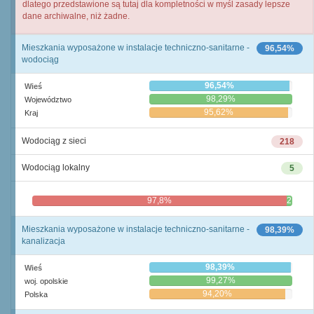
dlatego przedstawione są tutaj dla kompletności w myśl zasady lepsze
dane archiwalne, niż żadne.
Mieszkania wyposażone w instalacje techniczno-sanitarne -
96,54%
wodociąg
96,54%
Wieś
98,29%
Województwo
95,62%
Kraj
Wodociąg z sieci
218
Wodociąg lokalny
5
97,8%
2,2%
Mieszkania wyposażone w instalacje techniczno-sanitarne -
98,39%
kanalizacja
98,39%
Wieś
99,27%
woj. opolskie
94,20%
Polska