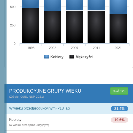
500
250
0
1998
2002
2009
2011
2021
Kobiety
Mężczyźni
PRODUKCYJNE GRUPY WIEKU
%
123
(Źródło: GUS, NSP 2021)
W wieku przedprodukcyjnym (<18 lat)
21,4%
Kobiety
19,6%
(w wieku przedprodukcyjnym)