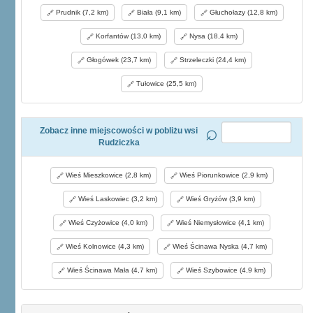
Prudnik (7,2 km)
Biała (9,1 km)
Głuchołazy (12,8 km)
Korfantów (13,0 km)
Nysa (18,4 km)
Głogówek (23,7 km)
Strzeleczki (24,4 km)
Tułowice (25,5 km)
Zobacz inne miejscowości w pobliżu wsi
Rudziczka
Wieś Mieszkowice (2,8 km)
Wieś Piorunkowice (2,9 km)
Wieś Laskowiec (3,2 km)
Wieś Gryżów (3,9 km)
Wieś Czyżowice (4,0 km)
Wieś Niemysłowice (4,1 km)
Wieś Kolnowice (4,3 km)
Wieś Ścinawa Nyska (4,7 km)
Wieś Ścinawa Mała (4,7 km)
Wieś Szybowice (4,9 km)