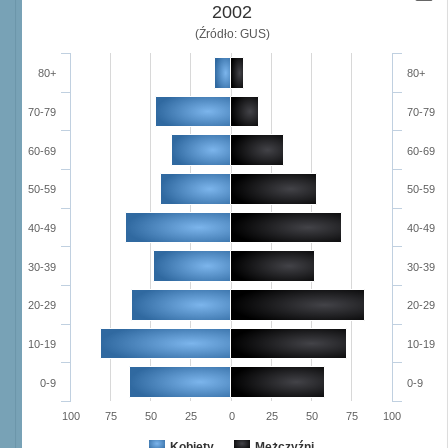
2002
(Źródło: GUS)
80+
80+
70-79
70-79
60-69
60-69
50-59
50-59
40-49
40-49
30-39
30-39
20-29
20-29
10-19
10-19
0-9
0-9
100
75
50
25
0
25
50
75
100
Kobiety
Mężczyźni