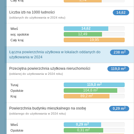
3,74
Cały kraj
Liczba izb na 1000 ludności
14,62
(oddanych do użytkowania w 2024 roku)
14,62
Wieś
12,49
woj. opolskie
19,95
Cały kraj
2
Łączna powierzchnia użytkowa w lokalach oddanych do
238 m
użytkowania w 2024
2
Przeciętna powierzchnia użytkowa nieruchomości
119,0 m
(oddanej do użytkowania w 2024 roku)
2
119,0 m
Tutaj
2
104,6 m
Opolskie
2
89,2 m
Kraj
2
Powierzchnia budynku mieszkalnego na osobę
0,29 m
(oddanego do użytkowania w 2024 roku)
2
0,29 m
Wieś
2
0,31 m
Opolskie