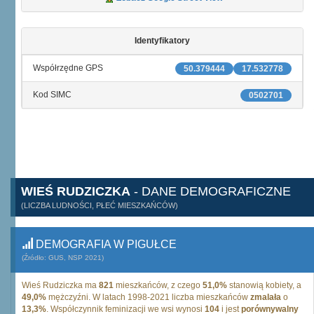
Identyfikatory
Współrzędne GPS
50.379444
17.532778
Kod SIMC
0502701
WIEŚ RUDZICZKA
- DANE DEMOGRAFICZNE
(LICZBA LUDNOŚCI, PŁEĆ MIESZKAŃCÓW)
DEMOGRAFIA W PIGUŁCE
(Źródło: GUS, NSP 2021)
Wieś Rudziczka ma
821
mieszkańców, z czego
51,0%
stanowią kobiety, a
49,0%
mężczyźni. W latach 1998-2021 liczba mieszkańców
zmalała
o
13,3%
. Współczynnik feminizacji we wsi wynosi
104
i jest
porównywalny