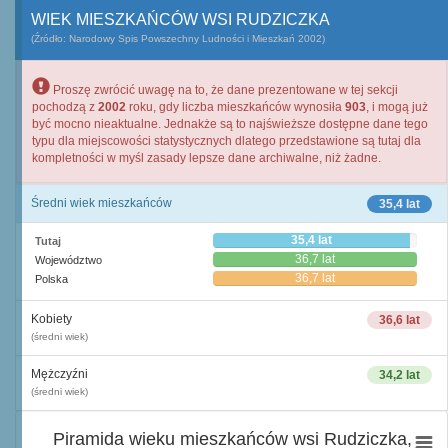
WIEK MIESZKAŃCÓW WSI RUDZICZKA
(Źródło: Narodowy Spis Powszechny Ludności i Mieszkań 2002)
Proszę zwrócić uwagę na to, że dane prezentowane w tej sekcji
pochodzą z
2002
roku, gdy liczba mieszkańców wynosiła
903
, i mogą już
być mocno nieaktualne. Jednakże są to najświeższe dostępne dane tego
typu dla miejscowości statystycznych dlatego przedstawione są tutaj dla
kompletności w myśl zasady lepsze dane archiwalne, niż żadne.
Średni wiek mieszkańców
35,4 lat
35,4 lat
Tutaj
36,7 lat
Województwo
36,7 lat
Polska
Kobiety
36,6 lat
(średni wiek)
Mężczyźni
34,2 lat
(średni wiek)
Piramida wieku mieszkańców wsi Rudziczka,