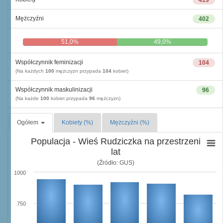
419
Mężczyźni
402
51,0%
49,0%
Współczynnik feminizacji
104
(Na każdych
100
mężczyzn przypada
104
kobiet)
Współczynnik maskulinizacji
96
(Na każde
100
kobiet przypada
96
mężczyzn)
Ogółem
Kobiety (%)
Mężczyźni (%)
Populacja - Wieś Rudziczka na przestrzeni
lat
(Źródło: GUS)
1000
750