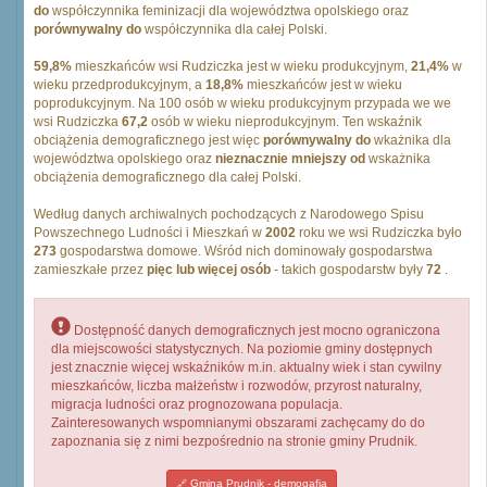
do
współczynnika feminizacji dla województwa opolskiego oraz
porównywalny do
współczynnika dla całej Polski.
59,8%
mieszkańców wsi Rudziczka jest w wieku produkcyjnym,
21,4%
w
wieku przedprodukcyjnym, a
18,8%
mieszkańców jest w wieku
poprodukcyjnym. Na 100 osób w wieku produkcyjnym przypada we we
wsi Rudziczka
67,2
osób w wieku nieprodukcyjnym. Ten wskaźnik
obciążenia demograficznego jest więc
porównywalny do
wkażnika dla
województwa opolskiego oraz
nieznacznie mniejszy od
wskażnika
obciążenia demograficznego dla całej Polski.
Według danych archiwalnych pochodzących z Narodowego Spisu
Powszechnego Ludności i Mieszkań w
2002
roku we wsi Rudziczka było
273
gospodarstwa domowe. Wśród nich dominowały gospodarstwa
zamieszkałe przez
pięc lub więcej osób
- takich gospodarstw były
72
.
Dostępność danych demograficznych jest mocno ograniczona
dla miejscowości statystycznych. Na poziomie gminy dostępnych
jest znacznie więcej wskaźników m.in. aktualny wiek i stan cywilny
mieszkańców, liczba małżeństw i rozwodów, przyrost naturalny,
migracja ludności oraz prognozowana populacja.
Zainteresowanych wspomnianymi obszarami zachęcamy do do
zapoznania się z nimi bezpośrednio na stronie gminy Prudnik.
Gmina Prudnik - demogafia