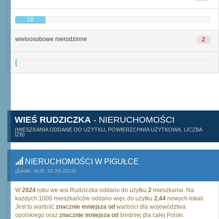
28
wieloosobowe nierodzinne
2
2
WIEŚ RUDZICZKA
- NIERUCHOMOŚCI
(MIESZKANIA ODDANE DO UŻYTKU, POWIERZCHNIA UŻYTKOWA, LICZBA
IZB)
NIERUCHOMOŚCI W PIGUŁCE
(Źródło: GUS, 31.XII.2024)
W
2024
roku we wsi Rudziczka oddano do użytku
2
mieszkania. Na
każdych 1000 mieszkańców oddano więc do użytku
2,44
nowych lokali.
Jest to wartość
znacznie mniejsza od
wartości dla województwa
opolskiego oraz
znacznie mniejsza od
średniej dla całej Polski.