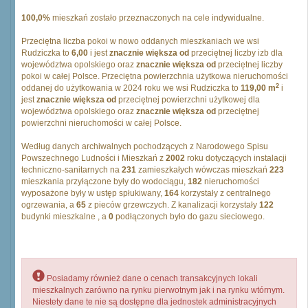
100,0%
mieszkań zostało przeznaczonych na cele indywidualne.
Przeciętna liczba pokoi w nowo oddanych mieszkaniach we wsi
Rudziczka to
6,00
i jest
znacznie większa od
przeciętnej liczby izb dla
województwa opolskiego oraz
znacznie większa od
przeciętnej liczby
pokoi w całej Polsce. Przeciętna powierzchnia użytkowa nieruchomości
2
oddanej do użytkowania w 2024 roku we wsi Rudziczka to
119,00 m
i
jest
znacznie większa od
przeciętnej powierzchni użytkowej dla
województwa opolskiego oraz
znacznie większa od
przeciętnej
powierzchni nieruchomości w całej Polsce.
Według danych archiwalnych pochodzących z Narodowego Spisu
Powszechnego Ludności i Mieszkań z
2002
roku dotyczących instalacji
techniczno-sanitarnych na
231
zamieszkałych wówczas mieszkań
223
mieszkania przyłączone były do wodociągu,
182
nieruchomości
wyposażone były w ustęp spłukiwany,
164
korzystały z centralnego
ogrzewania, a
65
z pieców grzewczych. Z kanalizacji korzystały
122
budynki mieszkalne , a
0
podłączonych było do gazu sieciowego.
Posiadamy również dane o cenach transakcyjnych lokali
mieszkalnych zarówno na rynku pierwotnym jak i na rynku wtórnym.
Niestety dane te nie są dostępne dla jednostek administracyjnych