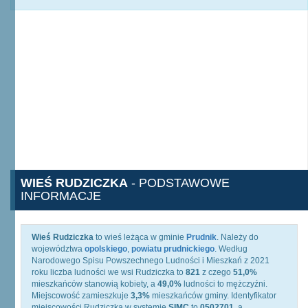
WIEŚ RUDZICZKA
- PODSTAWOWE
INFORMACJE
Wieś Rudziczka
to wieś leżąca w gminie
Prudnik
. Należy do
województwa
opolskiego
,
powiatu prudnickiego
. Według
Narodowego Spisu Powszechnego Ludności i Mieszkań z 2021
roku liczba ludności we wsi Rudziczka to
821
z czego
51,0%
mieszkańców stanowią kobiety, a
49,0%
ludności to mężczyźni.
Miejscowość zamieszkuje
3,3%
mieszkańców gminy. Identyfikator
miejscowości Rudziczka w systemie
SIMC
to
0502701
, a