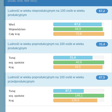
(Źródło: GUS, NSP 2021)
Ludność w wieku nieprodukcyjnym na 100 osób w wieku
67,2
produkcyjnym
67,2
Wieś
68,9
Województwo
70,8
Cały kraj
Ludność w wieku poprodukcyjnym na 100 osób w wieku
31,4
produkcyjnym
31,4
Tutaj
40,9
woj. opolskie
39,5
Kraj
Ludność w wieku poprodukcyjnym na 100 osób w wieku
87,5
przedprodukcyjnym
87,5
Tutaj
146,1
woj. opolskie
126,0
Kraj