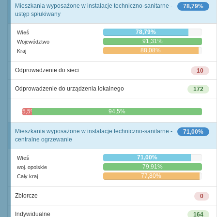
Mieszkania wyposażone w instalacje techniczno-sanitarne -
78,79%
ustęp spłukiwany
78,79%
Wieś
91,31%
Województwo
88,08%
Kraj
Odprowadzenie do sieci
10
Odprowadzenie do urządzenia lokalnego
172
5,5%
94,5%
Mieszkania wyposażone w instalacje techniczno-sanitarne -
71,00%
centralne ogrzewanie
71,00%
Wieś
79,91%
woj. opolskie
77,80%
Cały kraj
Zbiorcze
0
Indywidualne
164