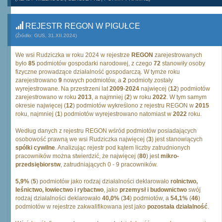
REJESTR REGON W PIGUŁCE
(Źródło: GUS, 31.XII.2024)
We wsi Rudziczka w roku 2024 w rejestrze
REGON
zarejestrowanych
było
85
podmiotów gospodarki narodowej, z czego
72
stanowiły osoby
fizyczne prowadzące działalność gospodarczą. W tymże roku
zarejestrowano
9
nowych podmiotów, a
2
podmioty zostały
wyrejestrowane. Na przestrzeni lat
2009
-
2024
najwięcej (
12
) podmiotów
zarejestrowano w roku
2013
, a najmniej (
2
) w roku
2022
. W tym samym
okresie najwięcej (
12
) podmiotów wykreślono z rejestru REGON w
2015
roku, najmniej (
1
) podmiotów wyrejestrowano natomiast w
2022
roku.
Według danych z rejestru REGON wśród podmiotów posiadających
osobowość prawną we wsi Rudziczka najwięcej (
3
) jest stanowiących
spólki cywilne
. Analizując rejestr pod kątem liczby zatrudnionych
pracowników można stwierdzić, że najwięcej (
80
) jest
mikro-
przedsiębiorstw
, zatrudniających 0 - 9 pracowników.
5,9%
(
5
) podmiotów jako rodzaj działalności deklarowało
rolnictwo,
leśnictwo, łowiectwo i rybactwo
, jako
przemysł i budownictwo
swój
rodzaj działalności deklarowało
40,0%
(
34
) podmiotów, a
54,1%
(
46
)
podmiotów w rejestrze zakwalifikowana jest jako
pozostała działalność
.