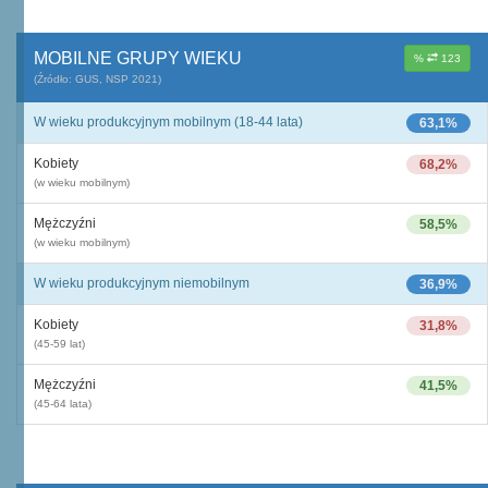
MOBILNE GRUPY WIEKU
%
123
(Źródło: GUS, NSP 2021)
W wieku produkcyjnym mobilnym (18-44 lata)
63,1%
Kobiety
68,2%
(w wieku mobilnym)
Mężczyźni
58,5%
(w wieku mobilnym)
W wieku produkcyjnym niemobilnym
36,9%
Kobiety
31,8%
(45-59 lat)
Mężczyźni
41,5%
(45-64 lata)