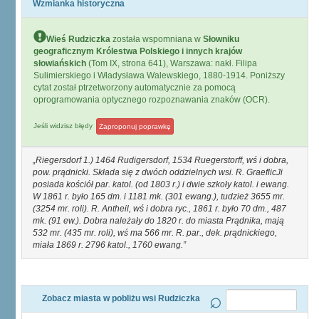
Wzmianka historyczna
Wieś Rudziczka
została wspomniana w
Słowniku
geograficznym Królestwa Polskiego i innych krajów
słowiańskich
(Tom IX, strona 641), Warszawa: nakł. Filipa
Sulimierskiego i Władysława Walewskiego, 1880-1914. Poniższy
cytat został ptrzetworzony automatycznie za pomocą
oprogramowania optycznego rozpoznawania znaków (OCR).
Jeśli widzisz błędy
Zaproponuj poprawkę
Riegersdorf 1.) 1464 Rudigersdorf, 1534 Ruegerstorff, wś i dobra,
pow. prądnicki. Składa się z dwóch oddzielnych wsi. R. GraeflicJi
posiada kościół par. katol. (od 1803 r.) i dwie szkoły katol. i ewang.
W 1861 r. było 165 dm. i 1181 mk. (301 ewang.), tudzież 3655 mr.
(3254 mr. roli). R. Antheil, wś i dobra ryc., 1861 r. było 70 dm., 487
mk. (91 ew.). Dobra należały do 1820 r. do miasta Prądnika, mają
532 mr. (435 mr. roli), wś ma 566 mr. R. par., dek. prądnickiego,
miała 1869 r. 2796 katol., 1760 ewang.
Zobacz miasta w pobliżu wsi Rudziczka