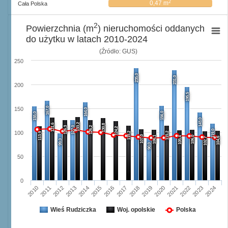
2
0,47 m
Cała Polska
2
Powierzchnia (m
) nieruchomości oddanych
do użytku w latach 2010-2024
(Źródło: GUS)
250
235,0
231,0
200
195,5
167,0
150
164,0
156,0
155,0
143,0
133,2
131,6
130,8
126,3
127,0
126,2
124,2
119,0
100
115,2
115,2
113,9
107,0
106,1
106,0
105,4
104,6
102,7
99,0
90,0
50
0
2013
2020
2024
2016
2012
2019
2023
2015
2011
2018
2022
2014
2010
2017
2021
Wieś Rudziczka
Woj. opolskie
Polska