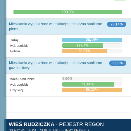
0,0%
100,0%
Mieszkania wyposażone w instalacje techniczno-sanitarne -
28,14%
piece
28,14%
Tutaj
19,07%
woj. opolskie
20,91%
Polska
Mieszkania wyposażone w instalacje techniczno-sanitarne -
0,00%
gaz sieciowy
0,00%
Wieś Rudziczka
50,86%
woj. opolskie
58,32%
Cały kraj
WIEŚ RUDZICZKA
- REJESTR REGON
(KLASY WIELKOŚCI, SEKCJE PKD, FORMY PRAWNE)