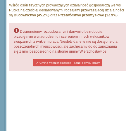
Wśród osób fizycznych prowadzących działalność gospodarczą we wsi
Rudka najczęściej deklarowanymi rodzajami przeważającej działalności
są
Budownictwo (45.2%)
oraz
Przetwórstwo przemysłowe (12.9%)
.
Dysponujemy rozbudowanymi danymi o bezrobociu,
przeciętnym wynagrodzeniu i szeregiem innych wskaźników
związanych z rynkiem pracy. Niestety dane te nie są dostępne dla
poszczególnych miejscowości, ale zachęcamy do do zapoznania
się z nimi bezpośrednio na stronie gminy Wierzchosławice.
Gmina Wierzchosławice - dane o rynku pracy