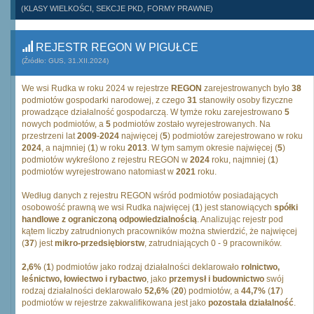
(KLASY WIELKOŚCI, SEKCJE PKD, FORMY PRAWNE)
REJESTR REGON W PIGUŁCE
(Źródło: GUS, 31.XII.2024)
We wsi Rudka w roku 2024 w rejestrze
REGON
zarejestrowanych było
38
podmiotów gospodarki narodowej, z czego
31
stanowiły osoby fizyczne
prowadzące działalność gospodarczą. W tymże roku zarejestrowano
5
nowych podmiotów, a
5
podmiotów zostało wyrejestrowanych. Na
przestrzeni lat
2009
-
2024
najwięcej (
5
) podmiotów zarejestrowano w roku
2024
, a najmniej (
1
) w roku
2013
. W tym samym okresie najwięcej (
5
)
podmiotów wykreślono z rejestru REGON w
2024
roku, najmniej (
1
)
podmiotów wyrejestrowano natomiast w
2021
roku.
Według danych z rejestru REGON wśród podmiotów posiadających
osobowość prawną we wsi Rudka najwięcej (
1
) jest stanowiących
spółki
handlowe z ograniczoną odpowiedzialnością
. Analizując rejestr pod
kątem liczby zatrudnionych pracowników można stwierdzić, że najwięcej
(
37
) jest
mikro-przedsiębiorstw
, zatrudniających 0 - 9 pracowników.
2,6%
(
1
) podmiotów jako rodzaj działalności deklarowało
rolnictwo,
leśnictwo, łowiectwo i rybactwo
, jako
przemysł i budownictwo
swój
rodzaj działalności deklarowało
52,6%
(
20
) podmiotów, a
44,7%
(
17
)
podmiotów w rejestrze zakwalifikowana jest jako
pozostała działalność
.