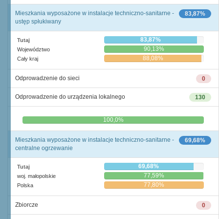
Mieszkania wyposażone w instalacje techniczno-sanitarne -
83,87%
ustęp spłukiwany
83,87%
Tutaj
90,13%
Województwo
88,08%
Cały kraj
Odprowadzenie do sieci
0
Odprowadzenie do urządzenia lokalnego
130
0,0%
100,0%
Mieszkania wyposażone w instalacje techniczno-sanitarne -
69,68%
centralne ogrzewanie
69,68%
Tutaj
77,59%
woj. małopolskie
77,80%
Polska
Zbiorcze
0