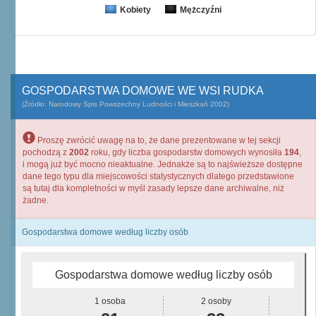
Kobiety
Mężczyźni
GOSPODARSTWA DOMOWE WE WSI RUDKA
(Źródło: Narodowy Spis Powszechny Ludności i Mieszkań 2002)
Proszę zwrócić uwagę na to, że dane prezentowane w tej sekcji
pochodzą z
2002
roku, gdy liczba gospodarstw domowych wynosiła
194
,
i mogą już być mocno nieaktualne. Jednakże są to najświeższe dostępne
dane tego typu dla miejscowości statystycznych dlatego przedstawione
są tutaj dla kompletności w myśl zasady lepsze dane archiwalne, niż
żadne.
Gospodarstwa domowe według liczby osób
Gospodarstwa domowe według liczby osób
1 osoba
2 osoby