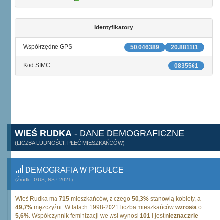
Identyfikatory
Współrzędne GPS
50.046389
20.881111
Kod SIMC
0835561
WIEŚ RUDKA
- DANE DEMOGRAFICZNE
(LICZBA LUDNOŚCI, PŁEĆ MIESZKAŃCÓW)
DEMOGRAFIA W PIGUŁCE
(Źródło: GUS, NSP 2021)
Wieś Rudka ma
715
mieszkańców, z czego
50,3%
stanowią kobiety, a
49,7%
mężczyźni. W latach 1998-2021 liczba mieszkańców
wzrosła
o
5,6%
. Współczynnik feminizacji we wsi wynosi
101
i jest
nieznacznie