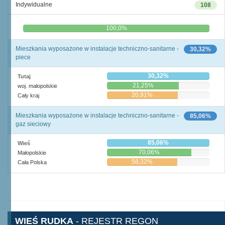
Indywidualne
108
0,0%
100,0%
Mieszkania wyposażone w instalacje techniczno-sanitarne -
30,32%
piece
30,32%
Tutaj
21,25%
woj. małopolskie
20,91%
Cały kraj
Mieszkania wyposażone w instalacje techniczno-sanitarne -
85,06%
gaz sieciowy
85,06%
Wieś
70,06%
Małopolskie
58,32%
Cała Polska
WIEŚ RUDKA
- REJESTR REGON