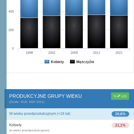
400
200
0
1998
2002
2009
2011
2021
Kobiety
Mężczyźni
PRODUKCYJNE GRUPY WIEKU
%
123
(Źródło: GUS, NSP 2021)
W wieku przedprodukcyjnym (<18 lat)
20,6%
Kobiety
21,1%
(w wieku przedprodukcyjnym)