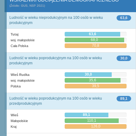
(Źródło: GUS, NSP 2021)
Ludność w wieku nieprodukcyjnym na 100 osób w wieku
63,6
produkcyjnym
63,6
Tutaj
68,0
woj. małopolskie
70,8
Cała Polska
Ludność w wieku poprodukcyjnym na 100 osób w wieku
30,0
produkcyjnym
30,0
Wieś Rudka
35,6
woj. małopolskie
39,5
Polska
Ludność w wieku poprodukcyjnym na 100 osób w wieku
89,1
przedprodukcyjnym
89,1
Wieś
110,1
Małopolskie
126,0
Kraj