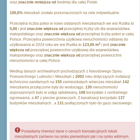
oraz
znacznie mniejsza od
średniej dla całej Polski.
100,0%
mieszkań zostało przeznaczonych na cele indywidualne.
Przeciętna liczba pokoi w nowo oddanych mieszkaniach we wsi Rudka to
5,00
i jest
znacznie większa od
przeciętnej liczby izb dla województwa
małopolskiego oraz
znacznie większa od
przeciętnej liczby pokoi w całej
Polsce. Przeciętna powierzchnia użytkowa nieruchomości oddanej do
2
użytkowania w 2024 roku we wsi Rudka to
123,00 m
i jest
znacznie
większa od
przeciętnej powierzchni użytkowej dla województwa
małopolskiego oraz
znacznie większa od
przeciętnej powierzchni
nieruchomości w całej Polsce.
Według danych archiwalnych pochodzących z Narodowego Spisu
Powszechnego Ludności i Mieszkań z
2002
roku dotyczących instalacji
techniczno-sanitarnych na
155
zamieszkałych wówczas mieszkań
142
mieszkania przyłączone były do wodociągu,
130
nieruchomości
wyposażonych było w ustęp spłukiwany,
108
korzystało z centralnego
ogrzewania, a
47
z pieców grzewczych. Z kanalizacji korzystało
137
budynków mieszkalnych , a
131
podłączonych było do gazu sieciowego.
Posiadamy również dane o cenach transakcyjnych lokali
mieszkalnych zarówno na rynku pierwotnym jak i na rynku wtórnym.