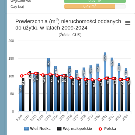
0,57 m
Województwo
2
0,47 m
Cały kraj
2
Powierzchnia (m
) nieruchomości oddanych
do użytku w latach 2009-2024
(Źródło: GUS)
200
166,5
150
152,0
151,0
138,0
135,0
130,5
129,0
128,0
124,0
123,0
116,3
114,9
112,1
100
107,0
106,7
106,5
106,4
104,5
102,1
98,4
97,5
96,5
95,3
94,5
94,1
93,3
93,4
92,3
88,3
74,0
50
0
2009
2010
2011
2012
2013
2014
2015
2016
2017
2018
2019
2020
2021
2022
2023
2024
Wieś Rudka
Woj. małopolskie
Polska