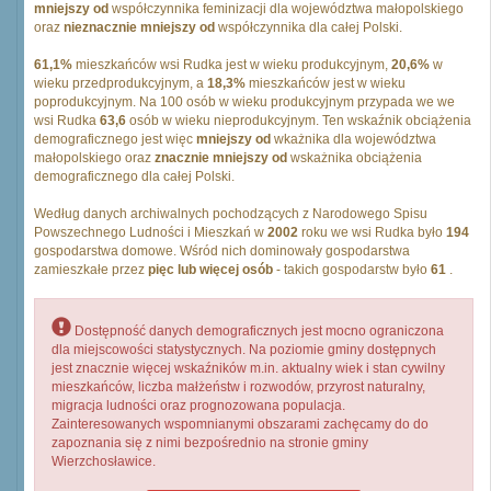
mniejszy od
współczynnika feminizacji dla województwa małopolskiego
oraz
nieznacznie mniejszy od
współczynnika dla całej Polski.
61,1%
mieszkańców wsi Rudka jest w wieku produkcyjnym,
20,6%
w
wieku przedprodukcyjnym, a
18,3%
mieszkańców jest w wieku
poprodukcyjnym. Na 100 osób w wieku produkcyjnym przypada we we
wsi Rudka
63,6
osób w wieku nieprodukcyjnym. Ten wskaźnik obciążenia
demograficznego jest więc
mniejszy od
wkażnika dla województwa
małopolskiego oraz
znacznie mniejszy od
wskażnika obciążenia
demograficznego dla całej Polski.
Według danych archiwalnych pochodzących z Narodowego Spisu
Powszechnego Ludności i Mieszkań w
2002
roku we wsi Rudka było
194
gospodarstwa domowe. Wśród nich dominowały gospodarstwa
zamieszkałe przez
pięc lub więcej osób
- takich gospodarstw było
61
.
Dostępność danych demograficznych jest mocno ograniczona
dla miejscowości statystycznych. Na poziomie gminy dostępnych
jest znacznie więcej wskaźników m.in. aktualny wiek i stan cywilny
mieszkańców, liczba małżeństw i rozwodów, przyrost naturalny,
migracja ludności oraz prognozowana populacja.
Zainteresowanych wspomnianymi obszarami zachęcamy do do
zapoznania się z nimi bezpośrednio na stronie gminy
Wierzchosławice.