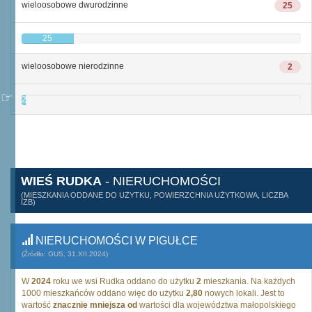
wieloosobowe dwurodzinne
25
25
wieloosobowe nierodzinne
2
2
WIEŚ RUDKA
- NIERUCHOMOŚCI
(MIESZKANIA ODDANE DO UŻYTKU, POWIERZCHNIA UŻYTKOWA, LICZBA
IZB)
NIERUCHOMOŚCI W PIGUŁCE
(Źródło: GUS, 31.XII.2024)
W
2024
roku we wsi Rudka oddano do użytku
2
mieszkania. Na każdych
1000 mieszkańców oddano więc do użytku
2,80
nowych lokali. Jest to
wartość
znacznie mniejsza od
wartości dla województwa małopolskiego