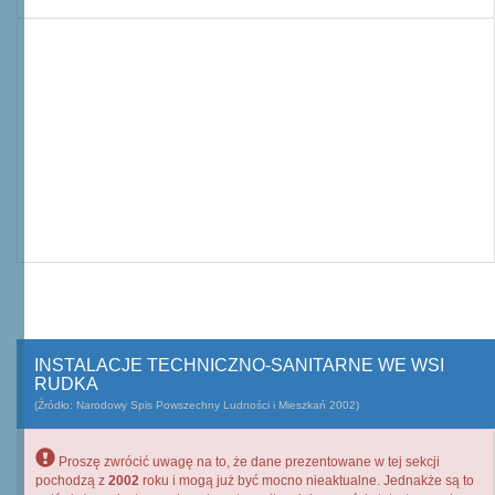
INSTALACJE TECHNICZNO-SANITARNE WE WSI
RUDKA
(Źródło: Narodowy Spis Powszechny Ludności i Mieszkań 2002)
Proszę zwrócić uwagę na to, że dane prezentowane w tej sekcji
pochodzą z
2002
roku i mogą już być mocno nieaktualne. Jednakże są to