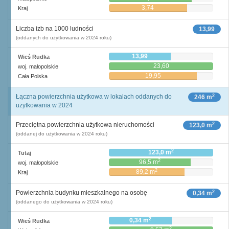
3,74
Kraj
Liczba izb na 1000 ludności
13,99
(oddanych do użytkowania w 2024 roku)
13,99
Wieś Rudka
23,60
woj. małopolskie
19,95
Cała Polska
2
Łączna powierzchnia użytkowa w lokalach oddanych do
246 m
użytkowania w 2024
2
Przeciętna powierzchnia użytkowa nieruchomości
123,0 m
(oddanej do użytkowania w 2024 roku)
2
123,0 m
Tutaj
2
96,5 m
woj. małopolskie
2
89,2 m
Kraj
2
Powierzchnia budynku mieszkalnego na osobę
0,34 m
(oddanego do użytkowania w 2024 roku)
2
0,34 m
Wieś Rudka
2