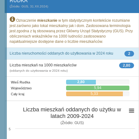
RUDKA
(Źródło: GUS, 31.XII.2024)
Oznaczenie
mieszkanie
w tym statystycznym kontekście rozumiane
jest zarówno jako lokal mieszkalny jak i dom. Zastosowana terminologia
jest zgodna z tą stosowaną przez Główny Urząd Statystyczny (GUS). Przy
obliczeniach wskaźników na 1000 ludności zastosowano
najaktualniejsze dostępne dane o liczbie mieszkańców.
Liczba nieruchomości oddanych do użytkowania w 2024 roku
2
Liczba mieszkań na 1000 mieszkańców
2,80
(oddanych do użytkowania w 2024 roku)
2,80
Wieś Rudka
5,94
Województwo
5,33
Cały kraj
Liczba mieszkań oddanych do użytku w
latach 2009-2024
(Źródło: GUS)
5