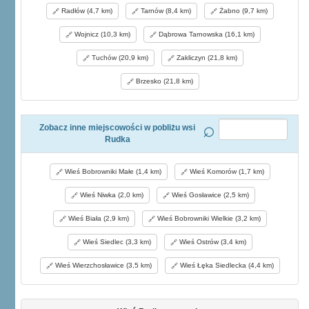
Radłów (4,7 km)
Tarnów (8,4 km)
Żabno (9,7 km)
Wojnicz (10,3 km)
Dąbrowa Tarnowska (16,1 km)
Tuchów (20,9 km)
Zakliczyn (21,8 km)
Brzesko (21,8 km)
Zobacz inne miejscowości w pobliżu wsi
Rudka
Wieś Bobrowniki Małe (1,4 km)
Wieś Komorów (1,7 km)
Wieś Niwka (2,0 km)
Wieś Gosławice (2,5 km)
Wieś Biała (2,9 km)
Wieś Bobrowniki Wielkie (3,2 km)
Wieś Siedlec (3,3 km)
Wieś Ostrów (3,4 km)
Wieś Wierzchosławice (3,5 km)
Wieś Łęka Siedlecka (4,4 km)