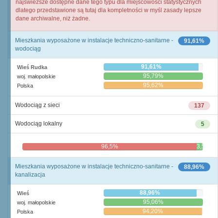
najświeższe dostępne dane tego typu dla miejscowości statystycznych
dlatego przedstawione są tutaj dla kompletności w myśl zasady lepsze
dane archiwalne, niż żadne.
Mieszkania wyposażone w instalacje techniczno-sanitarne -
91,61%
wodociąg
91,61%
Wieś Rudka
95,79%
woj. małopolskie
95,62%
Polska
Wodociąg z sieci
137
Wodociąg lokalny
5
96,5%
3,5%
Mieszkania wyposażone w instalacje techniczno-sanitarne -
88,96%
kanalizacja
88,96%
Wieś
95,06%
woj. małopolskie
94,20%
Polska