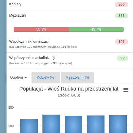
Kobiety
360
Mężczyźni
355
50,3%
49,7%
Współczynnik feminizacji
101
(Na każdych
100
mężczyzn przypada
101
kobiet)
Współczynnik maskulinizacji
99
(Na każde
100
kobiet przypada
99
mężczyzn)
Ogółem
Kobiety (%)
Mężczyźni (%)
Populacja - Wieś Rudka na przestrzeni lat
(Źródło: GUS)
800
600