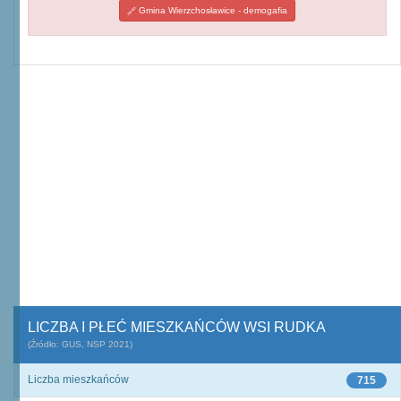
Gmina Wierzchosławice - demogafia
LICZBA I PŁEĆ MIESZKAŃCÓW WSI RUDKA
(Źródło: GUS, NSP 2021)
Liczba mieszkańców
715