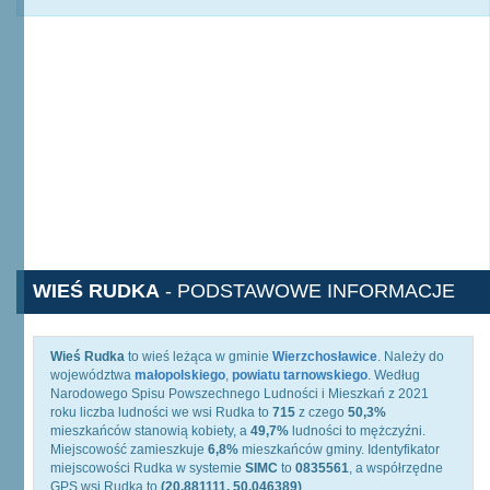
WIEŚ RUDKA
- PODSTAWOWE INFORMACJE
Wieś Rudka
to wieś leżąca w gminie
Wierzchosławice
. Należy do
województwa
małopolskiego
,
powiatu tarnowskiego
. Według
Narodowego Spisu Powszechnego Ludności i Mieszkań z 2021
roku liczba ludności we wsi Rudka to
715
z czego
50,3%
mieszkańców stanowią kobiety, a
49,7%
ludności to mężczyźni.
Miejscowość zamieszkuje
6,8%
mieszkańców gminy. Identyfikator
miejscowości Rudka w systemie
SIMC
to
0835561
, a współrzędne
GPS wsi Rudka to
(20.881111, 50.046389)
.