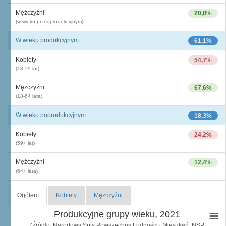
Mężczyźni
20,0%
(w wieku przedprodukcyjnym)
W wieku produkcyjnym
61,1%
Kobiety
54,7%
(18-59 lat)
Mężczyźni
67,6%
(18-64 lata)
W wieku poprodukcyjnym
18,3%
Kobiety
24,2%
(59+ lat)
Mężczyźni
12,4%
(64+ lata)
Ogółem
Kobiety
Mężczyźni
Produkcyjne grupy wieku, 2021
(Źródło: Narodowy Spis Powszechny Ludności i Mieszkań, NSP