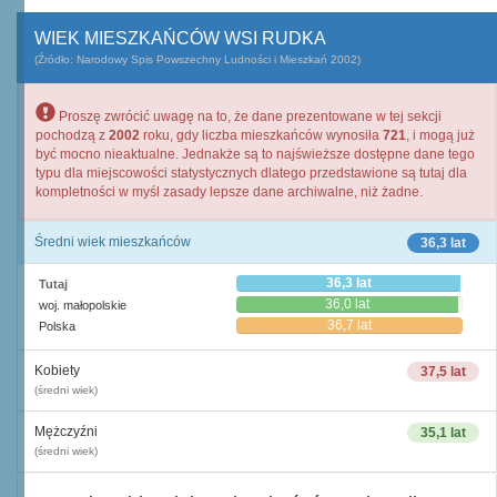
WIEK MIESZKAŃCÓW WSI RUDKA
(Źródło: Narodowy Spis Powszechny Ludności i Mieszkań 2002)
Proszę zwrócić uwagę na to, że dane prezentowane w tej sekcji
pochodzą z
2002
roku, gdy liczba mieszkańców wynosiła
721
, i mogą już
być mocno nieaktualne. Jednakże są to najświeższe dostępne dane tego
typu dla miejscowości statystycznych dlatego przedstawione są tutaj dla
kompletności w myśl zasady lepsze dane archiwalne, niż żadne.
Średni wiek mieszkańców
36,3 lat
36,3 lat
Tutaj
36,0 lat
woj. małopolskie
36,7 lat
Polska
Kobiety
37,5 lat
(średni wiek)
Mężczyźni
35,1 lat
(średni wiek)