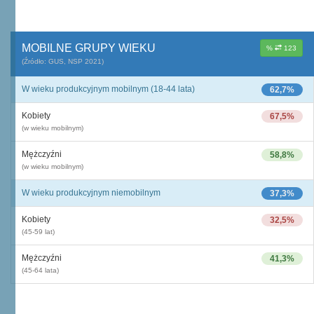
MOBILNE GRUPY WIEKU
%
123
(Źródło: GUS, NSP 2021)
W wieku produkcyjnym mobilnym (18-44 lata)
62,7%
Kobiety
67,5%
(w wieku mobilnym)
Mężczyźni
58,8%
(w wieku mobilnym)
W wieku produkcyjnym niemobilnym
37,3%
Kobiety
32,5%
(45-59 lat)
Mężczyźni
41,3%
(45-64 lata)