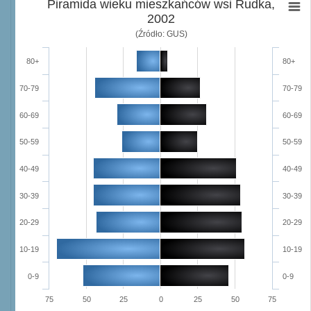
Piramida wieku mieszkańców wsi Rudka,
2002
(Źródło: GUS)
80+
80+
70-79
70-79
60-69
60-69
50-59
50-59
40-49
40-49
30-39
30-39
20-29
20-29
10-19
10-19
0-9
0-9
75
50
25
0
25
50
75