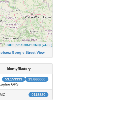
Leaflet
|
© OpenStreetMap (ODBL)
Zobacz Google Street View
Identyfikatory
53.153333
19.860000
rzędne GPS
IMC
0118820