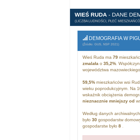
WIEŚ RUDA
- DANE DE
(LICZBA LUDNOŚCI, PŁEĆ MIESZKAŃC
DEMOGRAFIA W PIG
(Źródło: GUS, NSP 2021)
Wieś Ruda ma
79
mieszkańc
zmalała
o
35,2%
. Współczyn
województwa mazowieckiego
59,5%
mieszkańców wsi Ruda
wieku poprodukcyjnym. Na 1
wskaźnik obciążenia demogra
nieznacznie mniejszy od
ws
Według danych archiwalnyc
było
30
gospodarstw domowyc
gospodarstw było
8
.