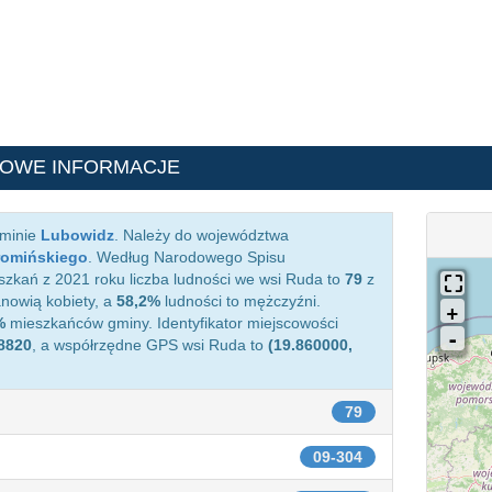
OWE INFORMACJE
gminie
Lubowidz
. Należy do województwa
romińskiego
. Według Narodowego Spisu
zkań z 2021 roku liczba ludności we wsi Ruda to
79
z
nowią kobiety, a
58,2%
ludności to mężczyźni.
%
mieszkańców gminy. Identyfikator miejscowości
8820
, a współrzędne GPS wsi Ruda to
(19.860000,
79
09-304