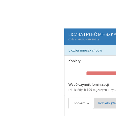
LICZBA I PŁEĆ MIESZ
(Źródło: GUS, NSP 2021)
Liczba mieszkańców
Kobiety
Współczynnik feminizacji
(Na każdych
100
mężczyzn przy
Ogółem
Kobiety (%