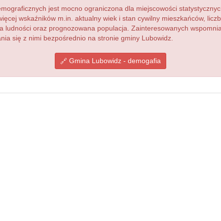
ograficznych jest mocno ograniczona dla miejscowości statystycznyc
więcej wskaźników m.in. aktualny wiek i stan cywilny mieszkańców, lic
acja ludności oraz prognozowana populacja. Zainteresowanych wspomn
ia się z nimi bezpośrednio na stronie gminy Lubowidz.
Gmina Lubowidz - demogafia