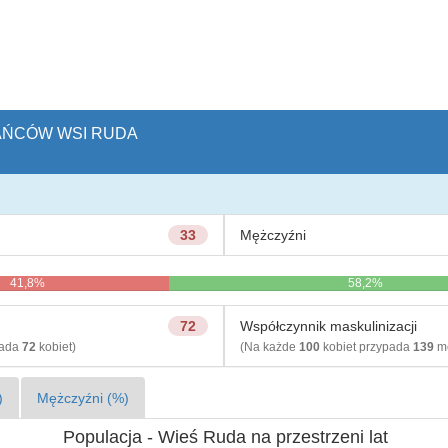
KAŃCÓW WSI RUDA
33
Mężczyźni
41,8%
58,2%
72
Współczynnik maskulinizacji
pada
72
kobiet)
(Na każde
100
kobiet przypada
139
mę
)
Mężczyźni (%)
Populacja - Wieś Ruda na przestrzeni lat