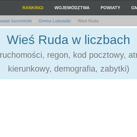
RANKINGI
WOJEWÓDZTWA
POWIATY
GM
wiat żuromiński
Gmina Lubowidz
Wieś Ruda
Wieś Ruda w liczbach
ruchomości, regon, kod pocztowy, atr
kierunkowy, demografia, zabytki)