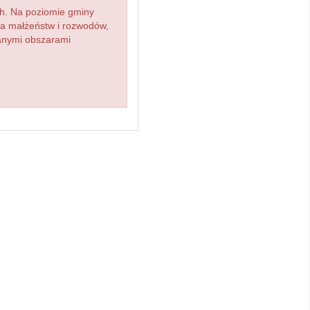
h. Na poziomie gminy
zba małżeństw i rozwodów,
ianymi obszarami