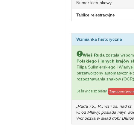
Numer kierunkowy
Tablice rejestracyjne
Wzmianka historyczna
Wieś Ruda
została wspo
Polskiego i innych krajów s
Filipa Sulimierskiego i Włady
ptrzetworzony automatycznie
rozpoznawania znaków (OCR)
Jeśli widzisz błędy
Zaproponuj popr
Ruda 75.) R., wś i os. nad rz.
w. od Mławy, posiada młyn wod
Wchodziła w skład dóbr Dłuto