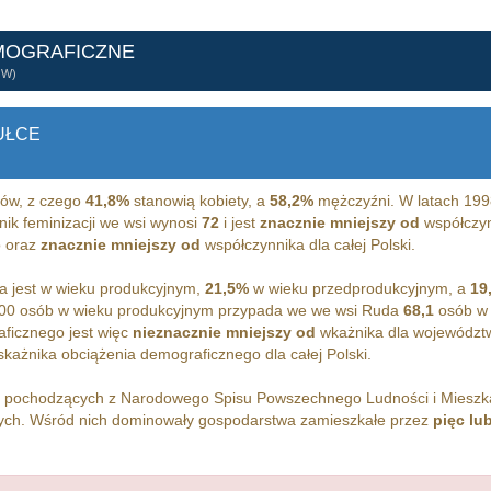
MOGRAFICZNE
ÓW)
UŁCE
ów, z czego
41,8%
stanowią kobiety, a
58,2%
mężczyźni. W latach 199
nik feminizacji we wsi wynosi
72
i jest
znacznie mniejszy od
współczynn
 oraz
znacznie mniejszy od
współczynnika dla całej Polski.
 jest w wieku produkcyjnym,
21,5%
w wieku przedprodukcyjnym, a
19
00 osób w wieku produkcyjnym przypada we we wsi Ruda
68,1
osób w 
ficznego jest więc
nieznacznie mniejszy od
wkażnika dla województ
każnika obciążenia demograficznego dla całej Polski.
h pochodzących z Narodowego Spisu Powszechnego Ludności i Miesz
h. Wśród nich dominowały gospodarstwa zamieszkałe przez
pięc lu