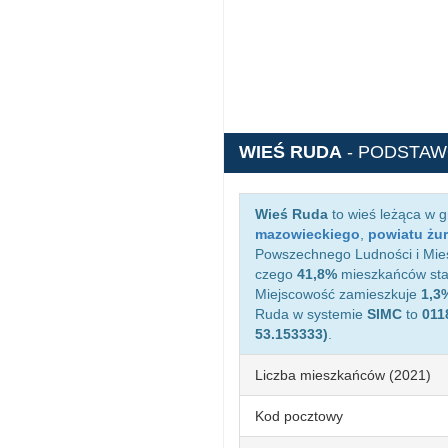
WIEŚ RUDA
- PODSTAW
Wieś Ruda
to wieś leżąca w 
mazowieckiego
,
powiatu żu
Powszechnego Ludności i Mies
czego
41,8%
mieszkańców sta
Miejscowość zamieszkuje
1,3
Ruda w systemie
SIMC
to
011
53.153333)
.
Liczba mieszkańców (2021)
Kod pocztowy