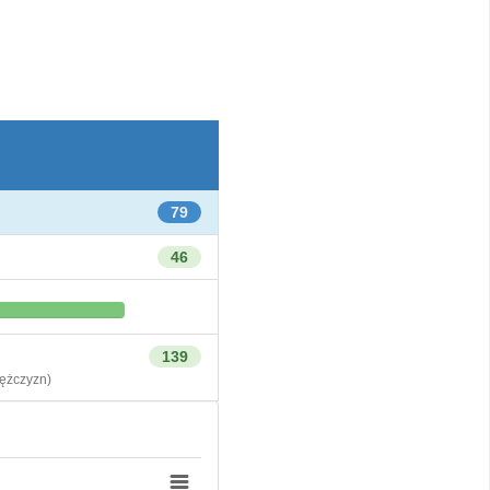
79
46
139
żczyzn)