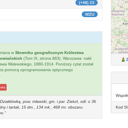
(+48) 23
WZU
mniana w
Słowniku geograficznym Królestwa
łowiańskich
(Tom IX, strona 883), Warszawa: nakł.
sława Walewskiego, 1880-1914. Poniższy cytat został
 za pomocą oprogramowania optycznego
.
awkę
Współ
 Działdówką, pow. mławski, gm. i par. Zieluń, odl. o 36
Kod S
ny i tartak, 15 dm., 134 mk., 468 mr. obszaru.
wo.