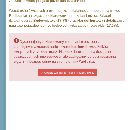
zakwalifikowana jest jako
pozostała działalność
.
Wśród osób fizycznych prowadzących działalność gospodarczą we wsi
Raciborsko najczęściej deklarowanymi rodzajami przeważającej
działalności są
Budownictwo (17.7%)
oraz
Handel hurtowy i detaliczny;
naprawa pojazdów samochodowych, włączając motocykle (17.2%)
.
Dysponujemy rozbudowanymi danymi o bezrobociu,
przeciętnym wynagrodzeniu i szeregiem innych wskaźników
związanych z rynkiem pracy. Niestety dane te nie są dostępne dla
poszczególnych miejscowości, ale zachęcamy do do zapoznania
się z nimi bezpośrednio na stronie gminy Wieliczka.
Gmina Wieliczka - dane o rynku pracy