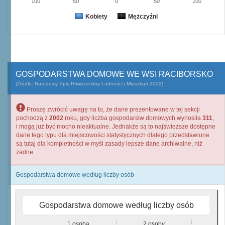
100
50
0
50
100
Kobiety
Mężczyźni
GOSPODARSTWA DOMOWE WE WSI RACIBORSKO
(Źródło: Narodowy Spis Powszechny Ludności i Mieszkań 2002)
Proszę zwrócić uwagę na to, że dane prezentowane w tej sekcji
pochodzą z
2002
roku, gdy liczba gospodarstw domowych wynosiła
311
,
i mogą już być mocno nieaktualne. Jednakże są to najświeższe dostępne
dane tego typu dla miejscowości statystycznych dlatego przedstawione
są tutaj dla kompletności w myśl zasady lepsze dane archiwalne, niż
żadne.
Gospodarstwa domowe według liczby osób
Gospodarstwa domowe według liczby osób
1 osoba
2 osoby