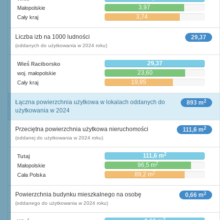
3,97
Małopolskie
3,74
Cały kraj
Liczba izb na 1000 ludności
29,37
(oddanych do użytkowania w 2024 roku)
29,37
Wieś Raciborsko
23,60
woj. małopolskie
19,95
Cały kraj
2
Łączna powierzchnia użytkowa w lokalach oddanych do
893 m
użytkowania w 2024
2
Przeciętna powierzchnia użytkowa nieruchomości
111,6 m
(oddanej do użytkowania w 2024 roku)
2
111,6 m
Tutaj
2
96,5 m
Małopolskie
2
89,2 m
Cała Polska
2
Powierzchnia budynku mieszkalnego na osobę
0,66 m
(oddanego do użytkowania w 2024 roku)
2