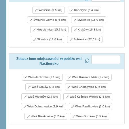
Wieliczka (5,5 km)
Dobczyce (6,4 km)
Świątniki Górne (8,6 km)
Myślenice (15,0 km)
Niepołomice (15,7 km)
Kraków (16,8 km)
Skawina (18,0 km)
Sułkowice (22,5 km)
Zobacz inne miejscowości w pobliżu wsi
Raciborsko
Wieś Jankówka (1,1 km)
Wieś Koźmice Małe (1,7 km)
Wieś Grajów (2,3 km)
Wieś Chorągwica (2,5 km)
Wieś Mietniów (2,7 km)
Wieś Koźmice Wielkie (2,8 km)
Wieś Dobranowice (2,9 km)
Wieś Pawlikowice (3,0 km)
Wieś Bieńkowice (3,2 km)
Wieś Gorzków (3,5 km)