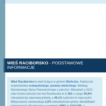
WIEŚ RACIBORSKO
- PODSTAWOWE
INFORMACJE
Wieś Raciborsko
to wieś leżąca w gminie
Wieliczka
. Należy do
województwa
małopolskiego
,
powiatu wielickiego
. Według
Narodowego Spisu Powszechnego Ludności i Mieszkań z 2021
roku liczba ludności we wsi Raciborsko to
1 362
z czego
50,9%
mieszkańców stanowią kobiety, a
49,1%
ludności to mężczyźni.
Miejscowość zamieszkuje
2,0%
mieszkańców gminy. Identyfikator
miejscowości Raciborsko w systemie
SIMC
to
0341280
, a