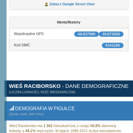
Zobacz Google Street View
Identyfikatory
Współrzędne GPS
49.937500
20.073056
Kod SIMC
0341280
WIEŚ RACIBORSKO
- DANE DEMOGRAFICZNE
(LICZBA LUDNOŚCI, PŁEĆ MIESZKAŃCÓW)
DEMOGRAFIA W PIGUŁCE
(Źródło: GUS, NSP 2021)
Wieś Raciborsko ma
1 362
mieszkańców, z czego
50,9%
stanowią
kobiety, a
49,1%
mężczyźni. W latach 1998-2021 liczba mieszkańców