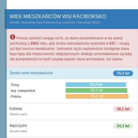
WIEK MIESZKAŃCÓW WSI RACIBORSKO
(Źródło: Narodowy Spis Powszechny Ludności i Mieszkań 2002)
Proszę zwrócić uwagę na to, że dane prezentowane w tej sekcji
pochodzą z
2002
roku, gdy liczba mieszkańców wynosiła
1 037
, i mogą
już być mocno nieaktualne. Jednakże są to najświeższe dostępne dane
tego typu dla miejscowości statystycznych dlatego przedstawione są tutaj
dla kompletności w myśl zasady lepsze dane archiwalne, niż żadne.
Średni wiek mieszkańców
35,3 lat
35,3 lat
Tutaj
36,0 lat
woj. małopolskie
36,7 lat
Polska
Kobiety
36,1 lat
(średni wiek)
Mężczyźni
34,3 lat
(średni wiek)