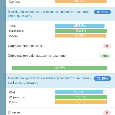
94,20%
Cały kraj
Mieszkania wyposażone w instalacje techniczno-sanitarne -
85,71%
ustęp spłukiwany
85,71%
Tutaj
90,13%
Małopolskie
88,08%
Polska
Odprowadzenie do sieci
0
Odprowadzenie do urządzenia lokalnego
204
0,0%
100,0%
Mieszkania wyposażone w instalacje techniczno-sanitarne -
71,85%
centralne ogrzewanie
71,85%
Wieś
77,59%
Województwo
77,80%
Polska
Zbiorcze
0