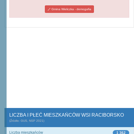
Gmina Wieliczka - demogafia
LICZBA I PŁEĆ MIESZKAŃCÓW WSI RACIBORSKO
(Źródło: GUS, NSP 2021)
Liczba mieszkańców
1 362