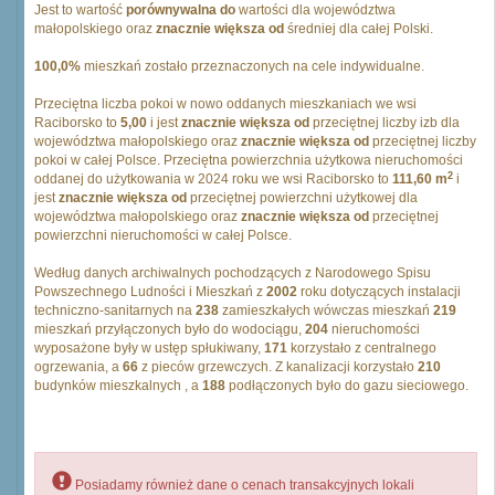
Jest to wartość
porównywalna do
wartości dla województwa
małopolskiego oraz
znacznie większa od
średniej dla całej Polski.
100,0%
mieszkań zostało przeznaczonych na cele indywidualne.
Przeciętna liczba pokoi w nowo oddanych mieszkaniach we wsi
Raciborsko to
5,00
i jest
znacznie większa od
przeciętnej liczby izb dla
województwa małopolskiego oraz
znacznie większa od
przeciętnej liczby
pokoi w całej Polsce. Przeciętna powierzchnia użytkowa nieruchomości
2
oddanej do użytkowania w 2024 roku we wsi Raciborsko to
111,60 m
i
jest
znacznie większa od
przeciętnej powierzchni użytkowej dla
województwa małopolskiego oraz
znacznie większa od
przeciętnej
powierzchni nieruchomości w całej Polsce.
Według danych archiwalnych pochodzących z Narodowego Spisu
Powszechnego Ludności i Mieszkań z
2002
roku dotyczących instalacji
techniczno-sanitarnych na
238
zamieszkałych wówczas mieszkań
219
mieszkań przyłączonych było do wodociągu,
204
nieruchomości
wyposażone były w ustęp spłukiwany,
171
korzystało z centralnego
ogrzewania, a
66
z pieców grzewczych. Z kanalizacji korzystało
210
budynków mieszkalnych , a
188
podłączonych było do gazu sieciowego.
Posiadamy również dane o cenach transakcyjnych lokali