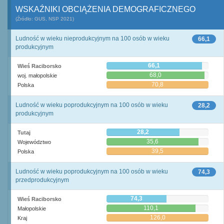
WSKAŹNIKI OBCIĄŻENIA DEMOGRAFICZNEGO
(Źródło: GUS, NSP 2021)
Ludność w wieku nieprodukcyjnym na 100 osób w wieku
66,1
produkcyjnym
66,1
Wieś Raciborsko
68,0
woj. małopolskie
70,8
Polska
Ludność w wieku poprodukcyjnym na 100 osób w wieku
28,2
produkcyjnym
28,2
Tutaj
35,6
Województwo
39,5
Polska
Ludność w wieku poprodukcyjnym na 100 osób w wieku
74,3
przedprodukcyjnym
74,3
Wieś Raciborsko
110,1
Małopolskie
126,0
Kraj