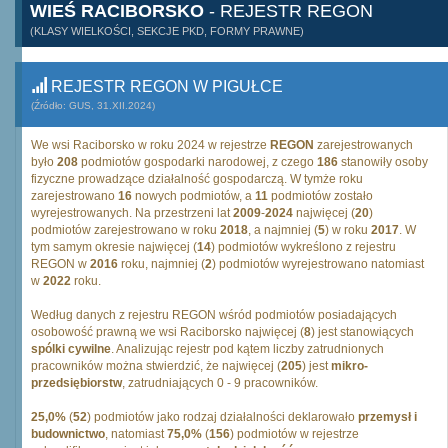
WIEŚ RACIBORSKO
- REJESTR REGON
(KLASY WIELKOŚCI, SEKCJE PKD, FORMY PRAWNE)
REJESTR REGON W PIGUŁCE
(Źródło: GUS, 31.XII.2024)
We wsi Raciborsko w roku 2024 w rejestrze
REGON
zarejestrowanych
było
208
podmiotów gospodarki narodowej, z czego
186
stanowiły osoby
fizyczne prowadzące działalność gospodarczą. W tymże roku
zarejestrowano
16
nowych podmiotów, a
11
podmiotów zostało
wyrejestrowanych. Na przestrzeni lat
2009
-
2024
najwięcej (
20
)
podmiotów zarejestrowano w roku
2018
, a najmniej (
5
) w roku
2017
. W
tym samym okresie najwięcej (
14
) podmiotów wykreślono z rejestru
REGON w
2016
roku, najmniej (
2
) podmiotów wyrejestrowano natomiast
w
2022
roku.
Według danych z rejestru REGON wśród podmiotów posiadających
osobowość prawną we wsi Raciborsko najwięcej (
8
) jest stanowiących
spólki cywilne
. Analizując rejestr pod kątem liczby zatrudnionych
pracowników można stwierdzić, że najwięcej (
205
) jest
mikro-
przedsiębiorstw
, zatrudniających 0 - 9 pracowników.
25,0%
(
52
) podmiotów jako rodzaj działalności deklarowało
przemysł i
budownictwo
, natomiast
75,0%
(
156
) podmiotów w rejestrze