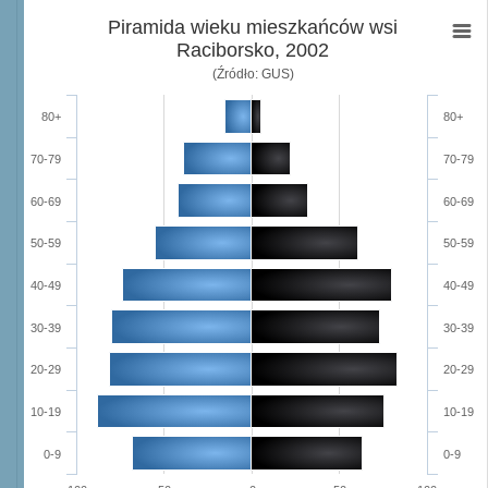
Piramida wieku mieszkańców wsi
Raciborsko, 2002
(Źródło: GUS)
80+
80+
70-79
70-79
60-69
60-69
50-59
50-59
40-49
40-49
30-39
30-39
20-29
20-29
10-19
10-19
0-9
0-9