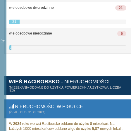
wieloosobowe dwurodzinne
21
21
wieloosobowe nierodzinne
5
5
WIEŚ RACIBORSKO
- NIERUCHOMOŚCI
(MIESZKANIA ODDANE DO UŻYTKU, POWIERZCHNIA UŻYTKOWA, LICZBA
IZB)
NIERUCHOMOŚCI W PIGUŁCE
(Źródło: GUS, 31.XII.2024)
W
2024
roku we wsi Raciborsko oddano do użytku
8
mieszkań. Na
każdych 1000 mieszkańców oddano więc do użytku
5,87
nowych lokali.