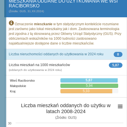
MIESZKANIA ODDANE DO UŻYTKOWANIA WE WSI
RACIBORSKO
(Źródło: GUS, 31.XII.2024)
Oznaczenie
mieszkanie
w tym statystycznym kontekście rozumiane
jest zarówno jako lokal mieszkalny jak i dom. Zastosowana terminologia
jest zgodna z tą stosowaną przez Główny Urząd Statystyczny (GUS). Przy
obliczeniach wskaźników na 1000 ludności zastosowano
najaktualniejsze dostępne dane o liczbie mieszkańców.
Liczba nieruchomości oddanych do użytkowania w 2024 roku
8
Liczba mieszkań na 1000 mieszkańców
5,87
(oddanych do użytkowania w 2024 roku)
5,87
Wieś Raciborsko
5,94
Małopolskie
5,33
Kraj
Liczba mieszkań oddanych do użytku w
latach 2008-2024
(Źródło: GUS)
30