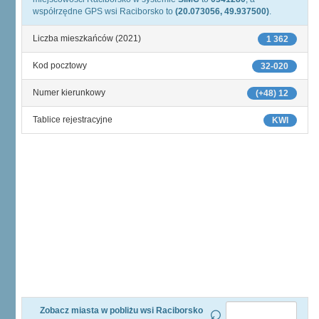
współrzędne GPS wsi Raciborsko to
(20.073056, 49.937500)
.
Liczba mieszkańców (2021)
1 362
Kod pocztowy
32-020
Numer kierunkowy
(+48) 12
Tablice rejestracyjne
KWI
Zobacz miasta w pobliżu wsi Raciborsko