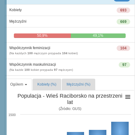
Kobiety
693
Mężczyźni
669
50,9%
49,1%
Współczynnik feminizacji
104
(Na każdych
100
mężczyzn przypada
104
kobiet)
Współczynnik maskulinizacji
97
(Na każde
100
kobiet przypada
97
mężczyzn)
Ogółem
Kobiety (%)
Mężczyźni (%)
Populacja - Wieś Raciborsko na przestrzeni
lat
(Źródło: GUS)
1500