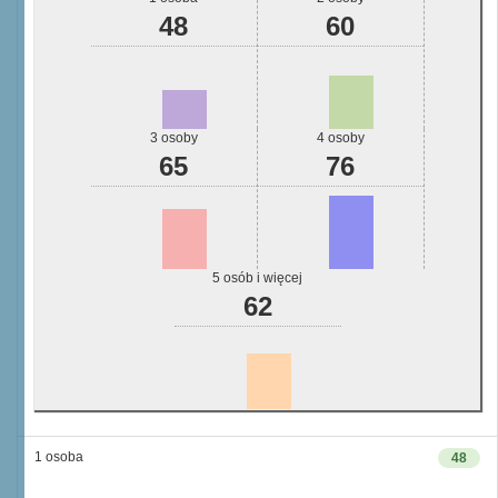
48
60
3 osoby
4 osoby
65
76
5 osób i więcej
62
1 osoba
48