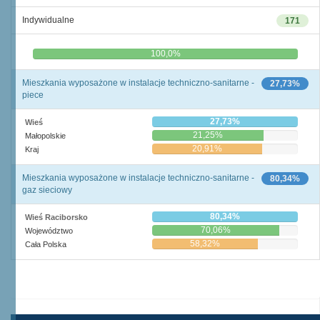
Indywidualne
171
0,0%
100,0%
Mieszkania wyposażone w instalacje techniczno-sanitarne -
27,73%
piece
27,73%
Wieś
21,25%
Małopolskie
20,91%
Kraj
Mieszkania wyposażone w instalacje techniczno-sanitarne -
80,34%
gaz sieciowy
80,34%
Wieś Raciborsko
70,06%
Województwo
58,32%
Cała Polska