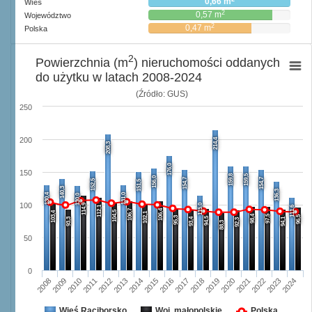
0,66 m
Wieś
2
0,57 m
Województwo
2
0,47 m
Polska
2
Powierzchnia (m
) nieruchomości oddanych
do użytku w latach 2008-2024
(Źródło: GUS)
250
200
214,4
208,3
176,0
150
159,8
159,5
156,0
154,7
154,7
152,5
151,5
140,3
136,3
130,4
131,0
130,0
100
114,9
115,0
112,1
111,6
106,7
106,4
104,5
103,4
102,1
98,4
97,5
96,5
95,3
94,5
93,3
93,4
94,1
92,3
88,3
50
0
2008
2009
2010
2011
2012
2013
2014
2015
2016
2017
2018
2019
2020
2021
2022
2023
2024
Wieś Raciborsko
Woj. małopolskie
Polska