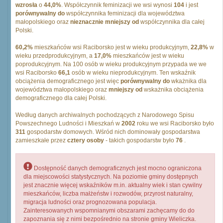
wzrosła
o
44,0%
. Współczynnik feminizacji we wsi wynosi
104
i jest
porównywalny do
współczynnika feminizacji dla województwa
małopolskiego oraz
nieznacznie mniejszy od
współczynnika dla całej
Polski.
60,2%
mieszkańców wsi Raciborsko jest w wieku produkcyjnym,
22,8%
w
wieku przedprodukcyjnym, a
17,0%
mieszkańców jest w wieku
poprodukcyjnym. Na 100 osób w wieku produkcyjnym przypada we we
wsi Raciborsko
66,1
osób w wieku nieprodukcyjnym. Ten wskaźnik
obciążenia demograficznego jest więc
porównywalny do
wkażnika dla
województwa małopolskiego oraz
mniejszy od
wskażnika obciążenia
demograficznego dla całej Polski.
Według danych archiwalnych pochodzących z Narodowego Spisu
Powszechnego Ludności i Mieszkań w
2002
roku we wsi Raciborsko było
311
gospodarstw domowych. Wśród nich dominowały gospodarstwa
zamieszkałe przez
cztery osoby
- takich gospodarstw było
76
.
Dostępność danych demograficznych jest mocno ograniczona
dla miejscowości statystycznych. Na poziomie gminy dostępnych
jest znacznie więcej wskaźników m.in. aktualny wiek i stan cywilny
mieszkańców, liczba małżeństw i rozwodów, przyrost naturalny,
migracja ludności oraz prognozowana populacja.
Zainteresowanych wspomnianymi obszarami zachęcamy do do
zapoznania się z nimi bezpośrednio na stronie gminy Wieliczka.