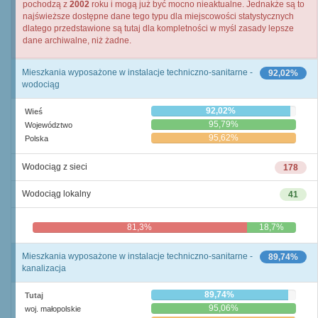
pochodzą z
2002
roku i mogą już być mocno nieaktualne. Jednakże są to
najświeższe dostępne dane tego typu dla miejscowości statystycznych
dlatego przedstawione są tutaj dla kompletności w myśl zasady lepsze
dane archiwalne, niż żadne.
Mieszkania wyposażone w instalacje techniczno-sanitarne -
92,02%
wodociąg
92,02%
Wieś
95,79%
Województwo
95,62%
Polska
Wodociąg z sieci
178
Wodociąg lokalny
41
81,3%
18,7%
Mieszkania wyposażone w instalacje techniczno-sanitarne -
89,74%
kanalizacja
89,74%
Tutaj
95,06%
woj. małopolskie