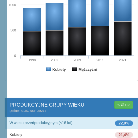
1000
500
0
1998
2002
2009
2011
2021
Kobiety
Mężczyźni
PRODUKCYJNE GRUPY WIEKU
%
123
(Źródło: GUS, NSP 2021)
W wieku przedprodukcyjnym (<18 lat)
22,8%
Kobiety
21,4%