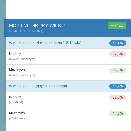
MOBILNE GRUPY WIEKU
%
123
(Źródło: GUS, NSP 2021)
W wieku produkcyjnym mobilnym (18-44 lata)
59,1%
Kobiety
62,5%
(w wieku mobilnym)
Mężczyźni
56,0%
(w wieku mobilnym)
W wieku produkcyjnym niemobilnym
40,9%
Kobiety
37,5%
(45-59 lat)
Mężczyźni
44,0%
(45-64 lata)