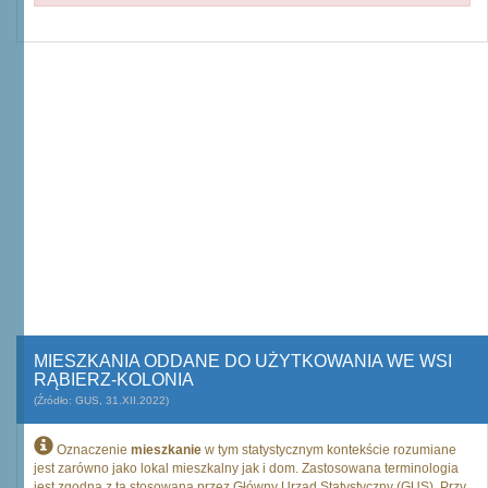
MIESZKANIA ODDANE DO UŻYTKOWANIA WE WSI
RĄBIERZ-KOLONIA
(Źródło: GUS, 31.XII.2022)
Oznaczenie
mieszkanie
w tym statystycznym kontekście rozumiane
jest zarówno jako lokal mieszkalny jak i dom. Zastosowana terminologia
jest zgodna z tą stosowaną przez Główny Urząd Statystyczny (GUS). Przy