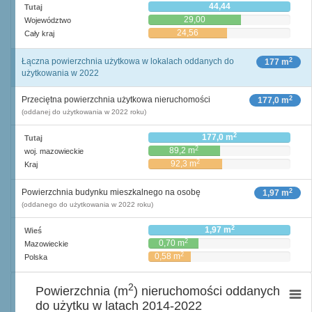
44,44
Tutaj
29,00
Województwo
24,56
Cały kraj
2
Łączna powierzchnia użytkowa w lokalach oddanych do
177 m
użytkowania w 2022
2
Przeciętna powierzchnia użytkowa nieruchomości
177,0 m
(oddanej do użytkowania w 2022 roku)
2
177,0 m
Tutaj
2
89,2 m
woj. mazowieckie
2
92,3 m
Kraj
2
Powierzchnia budynku mieszkalnego na osobę
1,97 m
(oddanego do użytkowania w 2022 roku)
2
1,97 m
Wieś
2
0,70 m
Mazowieckie
2
0,58 m
Polska
2
Powierzchnia (m
) nieruchomości oddanych
do użytku w latach 2014-2022