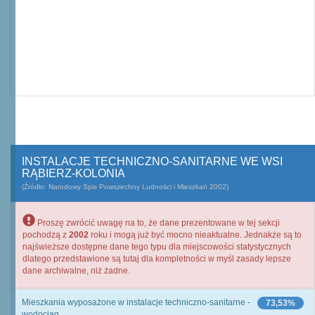
INSTALACJE TECHNICZNO-SANITARNE WE WSI
RĄBIERZ-KOLONIA
(Źródło: Narodowy Spis Powszechny Ludności i Mieszkań 2002)
Proszę zwrócić uwagę na to, że dane prezentowane w tej sekcji
pochodzą z
2002
roku i mogą już być mocno nieaktualne. Jednakże są to
najświeższe dostępne dane tego typu dla miejscowości statystycznych
dlatego przedstawione są tutaj dla kompletności w myśl zasady lepsze
dane archiwalne, niż żadne.
Mieszkania wyposażone w instalacje techniczno-sanitarne -
73,53%
wodociąg