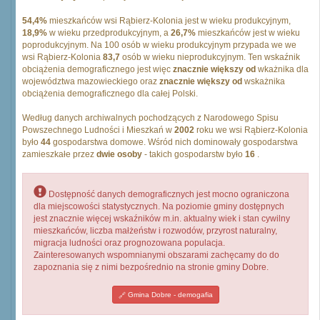
54,4%
mieszkańców wsi Rąbierz-Kolonia jest w wieku produkcyjnym,
18,9%
w wieku przedprodukcyjnym, a
26,7%
mieszkańców jest w wieku
poprodukcyjnym. Na 100 osób w wieku produkcyjnym przypada we we
wsi Rąbierz-Kolonia
83,7
osób w wieku nieprodukcyjnym. Ten wskaźnik
obciążenia demograficznego jest więc
znacznie większy od
wkażnika dla
województwa mazowieckiego oraz
znacznie większy od
wskażnika
obciążenia demograficznego dla całej Polski.
Według danych archiwalnych pochodzących z Narodowego Spisu
Powszechnego Ludności i Mieszkań w
2002
roku we wsi Rąbierz-Kolonia
było
44
gospodarstwa domowe. Wśród nich dominowały gospodarstwa
zamieszkałe przez
dwie osoby
- takich gospodarstw było
16
.
Dostępność danych demograficznych jest mocno ograniczona
dla miejscowości statystycznych. Na poziomie gminy dostępnych
jest znacznie więcej wskaźników m.in. aktualny wiek i stan cywilny
mieszkańców, liczba małżeństw i rozwodów, przyrost naturalny,
migracja ludności oraz prognozowana populacja.
Zainteresowanych wspomnianymi obszarami zachęcamy do do
zapoznania się z nimi bezpośrednio na stronie gminy Dobre.
Gmina Dobre - demogafia