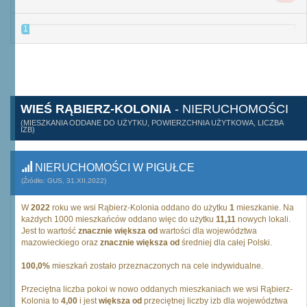
1
WIEŚ RĄBIERZ-KOLONIA
- NIERUCHOMOŚCI
(MIESZKANIA ODDANE DO UŻYTKU, POWIERZCHNIA UŻYTKOWA, LICZBA
IZB)
NIERUCHOMOŚCI W PIGUŁCE
(Źródło: GUS, 31.XII.2022)
W
2022
roku we wsi Rąbierz-Kolonia oddano do użytku
1
mieszkanie. Na
każdych 1000 mieszkańców oddano więc do użytku
11,11
nowych lokali.
Jest to wartość
znacznie większa od
wartości dla województwa
mazowieckiego oraz
znacznie większa od
średniej dla całej Polski.
100,0%
mieszkań zostało przeznaczonych na cele indywidualne.
Przeciętna liczba pokoi w nowo oddanych mieszkaniach we wsi Rąbierz-
Kolonia to
4,00
i jest
większa od
przeciętnej liczby izb dla województwa