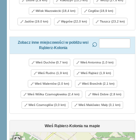
Dobre (2,8 km)
Kałuszyn (13,5 km)
Mrozy (17,6 km)
Mińsk Mazowiecki (18,4 km)
Cegłów (18,9 km)
Jadów (19,0 km)
Węgrów (22,0 km)
Tłuszcz (23,2 km)
Zobacz inne miejscowości w pobliżu wsi
Rąbierz-Kolonia
Wieś Duchów (0,7 km)
Wieś Antonina (1,0 km)
Wieś Rudno (1,9 km)
Wieś Rąbież (1,9 km)
Wieś Walentów (2,0 km)
Wieś Brzeźnik (2,1 km)
Wieś Wólka Czarnogłowska (2,4 km)
Wieś Dobre (2,8 km)
Wieś Czarnogłów (3,0 km)
Wieś Makówiec Mały (3,1 km)
Wieś Rąbierz-Kolonia na mapie