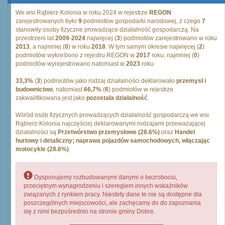
We wsi Rąbierz-Kolonia w roku 2024 w rejestrze
REGON
zarejestrowanych było
9
podmiotów gospodarki narodowej, z czego
7
stanowiły osoby fizyczne prowadzące działalność gospodarczą. Na
przestrzeni lat
2009
-
2024
najwięcej (
3
) podmiotów zarejestrowano w roku
2013
, a najmniej (
0
) w roku
2018
. W tym samym okresie najwięcej (
2
)
podmiotów wykreślono z rejestru REGON w
2017
roku, najmniej (
0
)
podmiotów wyrejestrowano natomiast w
2023
roku.
33,3%
(
3
) podmiotów jako rodzaj działalności deklarowało
przemysł i
budownictwo
, natomiast
66,7%
(
6
) podmiotów w rejestrze
zakwalifikowana jest jako
pozostała działalność
.
Wśród osób fizycznych prowadzących działalność gospodarczą we wsi
Rąbierz-Kolonia najczęściej deklarowanymi rodzajami przeważającej
działalności są
Przetwórstwo przemysłowe (28.6%)
oraz
Handel
hurtowy i detaliczny; naprawa pojazdów samochodowych, włączając
motocykle (28.6%)
.
Dysponujemy rozbudowanymi danymi o bezrobociu,
przeciętnym wynagrodzeniu i szeregiem innych wskaźników
związanych z rynkiem pracy. Niestety dane te nie są dostępne dla
poszczególnych miejscowości, ale zachęcamy do do zapoznania
się z nimi bezpośrednio na stronie gminy Dobre.