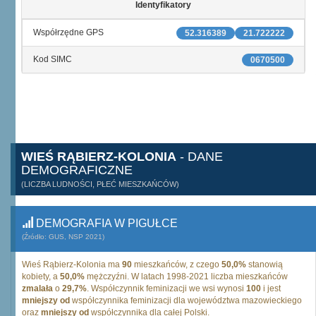
Identyfikatory
Współrzędne GPS
52.316389
21.722222
Kod SIMC
0670500
WIEŚ RĄBIERZ-KOLONIA
- DANE
DEMOGRAFICZNE
(LICZBA LUDNOŚCI, PŁEĆ MIESZKAŃCÓW)
DEMOGRAFIA W PIGUŁCE
(Źródło: GUS, NSP 2021)
Wieś Rąbierz-Kolonia ma
90
mieszkańców, z czego
50,0%
stanowią
kobiety, a
50,0%
mężczyźni. W latach 1998-2021 liczba mieszkańców
zmalała
o
29,7%
. Współczynnik feminizacji we wsi wynosi
100
i jest
mniejszy od
współczynnika feminizacji dla województwa mazowieckiego
oraz
mniejszy od
współczynnika dla całej Polski.