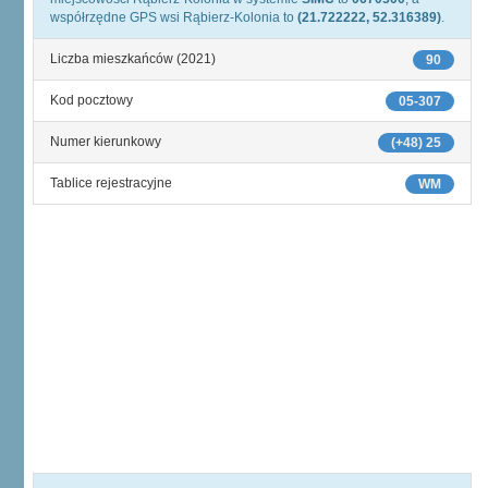
współrzędne GPS wsi Rąbierz-Kolonia to
(21.722222, 52.316389)
.
Liczba mieszkańców (2021)
90
Kod pocztowy
05-307
Numer kierunkowy
(+48) 25
Tablice rejestracyjne
WM