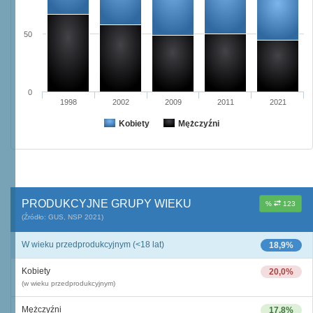
50
0
1998
2002
2009
2011
2021
Kobiety
Mężczyźni
PRODUKCYJNE GRUPY WIEKU
%
123
(Źródło: GUS, NSP 2021)
W wieku przedprodukcyjnym (<18 lat)
18,9%
Kobiety
20,0%
(w wieku przedprodukcyjnym)
Mężczyźni
17,8%