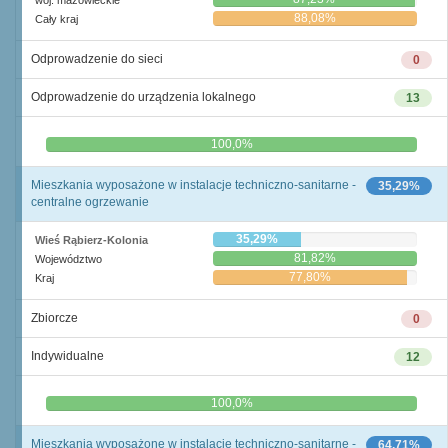
woj. mazowieckie
88,08%
Cały kraj
Odprowadzenie do sieci
0
Odprowadzenie do urządzenia lokalnego
13
0,0%
100,0%
Mieszkania wyposażone w instalacje techniczno-sanitarne -
35,29%
centralne ogrzewanie
35,29%
Wieś Rąbierz-Kolonia
81,82%
Województwo
77,80%
Kraj
Zbiorcze
0
Indywidualne
12
0,0%
100,0%
Mieszkania wyposażone w instalacje techniczno-sanitarne -
64,71%