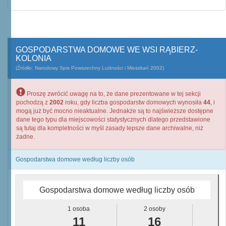
GOSPODARSTWA DOMOWE WE WSI RĄBIERZ-
KOLONIA
(Źródło: Narodowy Spis Powszechny Ludności i Mieszkań 2002)
Proszę zwrócić uwagę na to, że dane prezentowane w tej sekcji
pochodzą z
2002
roku, gdy liczba gospodarstw domowych wynosiła
44
, i
mogą już być mocno nieaktualne. Jednakże są to najświeższe dostępne
dane tego typu dla miejscowości statystycznych dlatego przedstawione
są tutaj dla kompletności w myśl zasady lepsze dane archiwalne, niż
żadne.
Gospodarstwa domowe według liczby osób
Gospodarstwa domowe według liczby osób
1 osoba
2 osoby
11
16