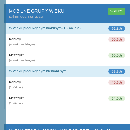
MOBILNE GRUPY WIEKU
%
123
(Źródło: GUS, NSP 2021)
W wieku produkcyjnym mobilnym (18-44 lata)
61,2%
Kobiety
55,0%
(w wieku mobilnym)
Mężczyźni
65,5%
(w wieku mobilnym)
W wieku produkcyjnym niemobilnym
38,8%
Kobiety
45,0%
(45-59 lat)
Mężczyźni
34,5%
(45-64 lata)