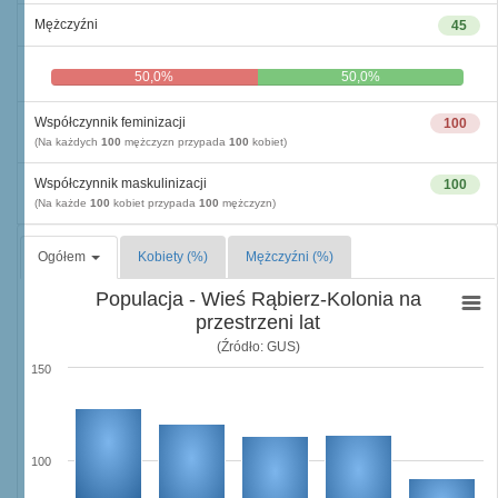
Mężczyźni
45
50,0%
50,0%
Współczynnik feminizacji
100
(Na każdych
100
mężczyzn przypada
100
kobiet)
Współczynnik maskulinizacji
100
(Na każde
100
kobiet przypada
100
mężczyzn)
Ogółem
Kobiety (%)
Mężczyźni (%)
Populacja - Wieś Rąbierz-Kolonia na
przestrzeni lat
(Źródło: GUS)
150
100