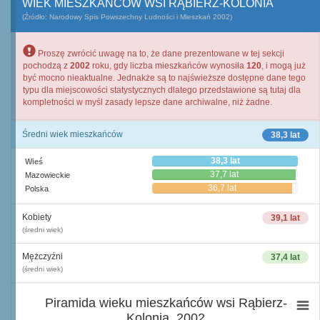
WIEK MIESZKAŃCÓW WSI RĄBIERZ-KOLONIA
(Źródło: Narodowy Spis Powszechny Ludności i Mieszkań 2002)
Proszę zwrócić uwagę na to, że dane prezentowane w tej sekcji
pochodzą z
2002
roku, gdy liczba mieszkańców wynosiła
120
, i mogą już
być mocno nieaktualne. Jednakże są to najświeższe dostępne dane tego
typu dla miejscowości statystycznych dlatego przedstawione są tutaj dla
kompletności w myśl zasady lepsze dane archiwalne, niż żadne.
Średni wiek mieszkańców
38,3 lat
38,3 lat
Wieś
37,7 lat
Mazowieckie
36,7 lat
Polska
Kobiety
39,1 lat
(średni wiek)
Mężczyźni
37,4 lat
(średni wiek)
Piramida wieku mieszkańców wsi Rąbierz-
Kolonia, 2002