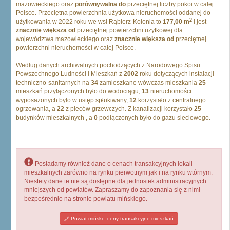
mazowieckiego oraz
porównywalna do
przeciętnej liczby pokoi w całej
Polsce. Przeciętna powierzchnia użytkowa nieruchomości oddanej do
2
użytkowania w 2022 roku we wsi Rąbierz-Kolonia to
177,00 m
i jest
znacznie większa od
przeciętnej powierzchni użytkowej dla
województwa mazowieckiego oraz
znacznie większa od
przeciętnej
powierzchni nieruchomości w całej Polsce.
Według danych archiwalnych pochodzących z Narodowego Spisu
Powszechnego Ludności i Mieszkań z
2002
roku dotyczących instalacji
techniczno-sanitarnych na
34
zamieszkane wówczas mieszkania
25
mieszkań przyłączonych było do wodociągu,
13
nieruchomości
wyposażonych było w ustęp spłukiwany,
12
korzystało z centralnego
ogrzewania, a
22
z pieców grzewczych. Z kanalizacji korzystało
25
budynków mieszkalnych , a
0
podłączonych było do gazu sieciowego.
Posiadamy również dane o cenach transakcyjnych lokali
mieszkalnych zarówno na rynku pierwotnym jak i na rynku wtórnym.
Niestety dane te nie są dostępne dla jednostek administracyjnych
mniejszych od powiatów. Zapraszamy do zapoznania się z nimi
bezpośrednio na stronie powiatu mińskiego.
Powiat miński - ceny transakcyjne mieszkań