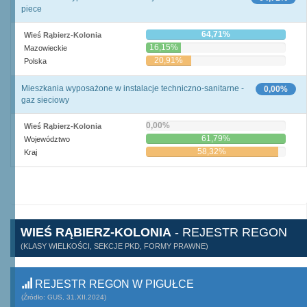
piece
64,71%
Wieś Rąbierz-Kolonia
16,15%
Mazowieckie
20,91%
Polska
Mieszkania wyposażone w instalacje techniczno-sanitarne -
0,00%
gaz sieciowy
0,00%
Wieś Rąbierz-Kolonia
61,79%
Województwo
58,32%
Kraj
WIEŚ RĄBIERZ-KOLONIA
- REJESTR REGON
(KLASY WIELKOŚCI, SEKCJE PKD, FORMY PRAWNE)
REJESTR REGON W PIGUŁCE
(Źródło: GUS, 31.XII.2024)