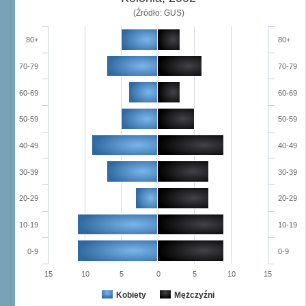
(Źródło: GUS)
80+
80+
70-79
70-79
60-69
60-69
50-59
50-59
40-49
40-49
30-39
30-39
20-29
20-29
10-19
10-19
0-9
0-9
15
10
5
0
5
10
15
Kobiety
Mężczyźni