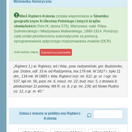
Wzmianka historyczna
Wieś Rąbierz-Kolonia
została wspomniana w
Słowniku
geograficznym Królestwa Polskiego i innych krajów
słowiańskich
(Tom IX, strona 575), Warszawa: nakł. Filipa
Sulimierskiego i Władysława Walewskiego, 1880-1914. Poniższy
cytat został ptrzetworzony automatycznie za pomocą
oprogramowania optycznego rozpoznawania znaków (OCR).
Jeśli widzisz błędy
Zaproponuj poprawkę
Rąbierz 1.) al. Rąbiesz, wś i folw., pow. radzymiński, gm. Budzienko,
par. Dobre, odl. 33 w. od Radzymina, ma 179 mk. W 1827 r. było 11
dm., 134 mk. W 1885 r. folw. Rąbierz rozl. mr. 611: gr. or. i ogr. mr.
537, łąk mr. 56, past. mr. 6, nieuż. mr. 22; bud. mur. 5, z drzewa 9;
płodozmian 11-polowy. Wś R. os. 8, z gr. mr. 236; wś Nowe Rudno
os. 12, z gr. m. 40.
Zobacz miasta w pobliżu wsi Rąbierz-
Kolonia