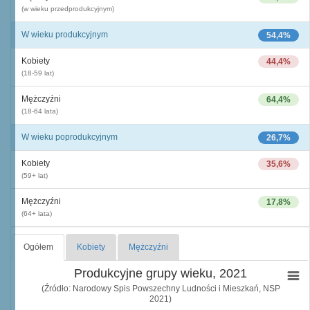
(w wieku przedprodukcyjnym)
W wieku produkcyjnym
54,4%
Kobiety
44,4%
(18-59 lat)
Mężczyźni
64,4%
(18-64 lata)
W wieku poprodukcyjnym
26,7%
Kobiety
35,6%
(59+ lat)
Mężczyźni
17,8%
(64+ lata)
Ogółem
Kobiety
Mężczyźni
Produkcyjne grupy wieku, 2021
(Źródło: Narodowy Spis Powszechny Ludności i Mieszkań, NSP
2021)