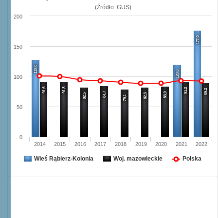
(Źródło: GUS)
200
177,0
150
128,0
120,0
100
91,6
91,8
91,2
89,2
84,7
83,9
82,5
82,3
79,1
50
0
2014
2015
2016
2017
2018
2019
2020
2021
2022
Wieś Rąbierz-Kolonia
Woj. mazowieckie
Polska