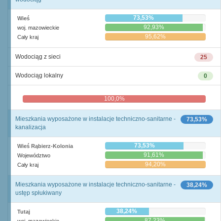
73,53%
Wieś
92,93%
woj. mazowieckie
95,62%
Cały kraj
Wodociąg z sieci
25
Wodociąg lokalny
0
100,0%
0,0%
Mieszkania wyposażone w instalacje techniczno-sanitarne -
73,53%
kanalizacja
73,53%
Wieś Rąbierz-Kolonia
91,61%
Województwo
94,20%
Cały kraj
Mieszkania wyposażone w instalacje techniczno-sanitarne -
38,24%
ustęp spłukiwany
38,24%
Tutaj
87,23%