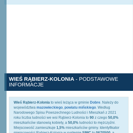
WIEŚ RĄBIERZ-KOLONIA
- PODSTAWOWE
INFORMACJE
Wieś Rąbierz-Kolonia
to wieś leżąca w gminie
Dobre
. Należy do
województwa
mazowieckiego
,
powiatu mińskiego
. Według
Narodowego Spisu Powszechnego Ludności i Mieszkań z 2021
roku liczba ludności we wsi Rąbierz-Kolonia to
90
z czego
50,0%
mieszkańców stanowią kobiety, a
50,0%
ludności to mężczyźni.
Miejscowość zamieszkuje
1,5%
mieszkańców gminy. Identyfikator
miejscowości Rąbierz-Kolonia w systemie
SIMC
to
0670500
, a