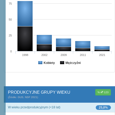
75
50
25
0
1998
2002
2009
2011
2021
Kobiety
Mężczyźni
PRODUKCYJNE GRUPY WIEKU
%
123
(Źródło: GUS, NSP 2021)
W wieku przedprodukcyjnym (<18 lat)
25,0%