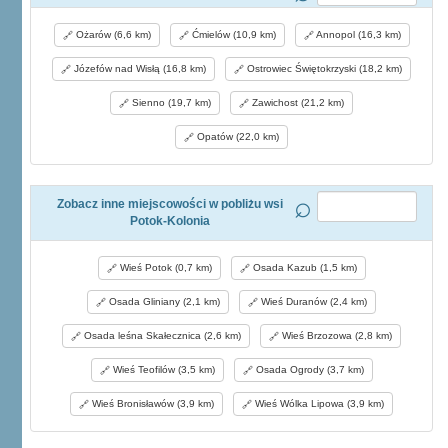
Ożarów (6,6 km)
Ćmielów (10,9 km)
Annopol (16,3 km)
Józefów nad Wisłą (16,8 km)
Ostrowiec Świętokrzyski (18,2 km)
Sienno (19,7 km)
Zawichost (21,2 km)
Opatów (22,0 km)
Zobacz inne miejscowości w pobliżu wsi
Potok-Kolonia
Wieś Potok (0,7 km)
Osada Kazub (1,5 km)
Osada Gliniany (2,1 km)
Wieś Duranów (2,4 km)
Osada leśna Skałecznica (2,6 km)
Wieś Brzozowa (2,8 km)
Wieś Teofilów (3,5 km)
Osada Ogrody (3,7 km)
Wieś Bronisławów (3,9 km)
Wieś Wólka Lipowa (3,9 km)