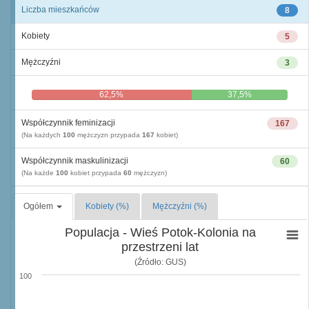
Liczba mieszkańców
8
Kobiety
5
Mężczyźni
3
62,5%
37,5%
Współczynnik feminizacji
167
(Na każdych
100
mężczyzn przypada
167
kobiet)
Współczynnik maskulinizacji
60
(Na każde
100
kobiet przypada
60
mężczyzn)
Ogółem
Kobiety (%)
Mężczyźni (%)
Populacja - Wieś Potok-Kolonia na
przestrzeni lat
(Źródło: GUS)
100