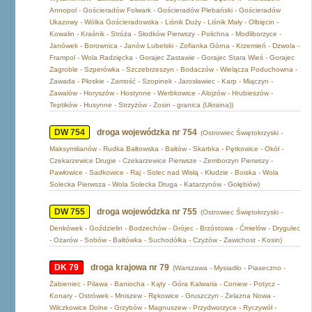
Annopol - Gościeradów Folwark - Gościeradów Plebański - Gościeradów
Ukazowy - Wólka Gościeradowska - Liśnik Duży - Liśnik Mały - Olbięcin -
Kowalin - Kraśnik - Stróża - Słodków Pierwszy - Polichna - Modliborzyce -
Janówek - Borownica - Janów Lubelski - Zofianka Górna - Krzemień - Dzwola -
Frampol - Wola Radzięcka - Gorajec Zastawie - Gorajec Stara Wieś - Gorajec
Zagroble - Szperówka - Szczebrzeszyn - Bodaczów - Wielącza Poduchowna -
Zawada - Płoskie - Zamość - Szopinek - Jarosławiec - Karp - Miączyn -
Zawalów - Horyszów - Hostynne - Werbkowice - Alojzów - Hrubieszów -
Teptików - Husynne - Strzyżów - Zosin - granica (Ukraina))
DW 754
droga wojewódzka nr 754
(Ostrowiec Świętokrzyski -
Maksymilianów - Rudka Bałtowska - Bałtów - Skarbka - Pętkowice - Okół -
Czekarzewice Drugie - Czekarzewice Pierwsze - Zemborzyn Pierwszy -
Pawłowice - Sadkowice - Raj - Solec nad Wisłą - Kłudzie - Boiska - Wola
Solecka Pierwsza - Wola Solecka Druga - Katarzynów - Gołębiów)
DW 755
droga wojewódzka nr 755
(Ostrowiec Świętokrzyski -
Denkówek - Goździelin - Bodzechów - Grójec - Brzóstowa - Ćmielów - Drygulec
- Ożarów - Sobów - Bałtówka - Suchodółka - Czyżów - Zawichost - Kosin)
DK 79
droga krajowa nr 79
(Warszawa - Mysiadło - Piaseczno -
Żabieniec - Pilawa - Baniocha - Kąty - Góra Kalwaria - Coniew - Potycz -
Konary - Ostrówek - Mniszew - Rękowice - Gruszczyn - Żelazna Nowa -
Wilczkowice Dolne - Grzybów - Magnuszew - Przydworzyce - Ryczywół -