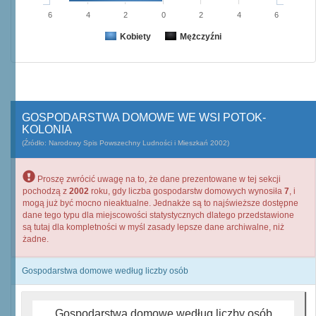
6
4
2
0
2
4
6
Kobiety
Mężczyźni
GOSPODARSTWA DOMOWE WE WSI POTOK-
KOLONIA
(Źródło: Narodowy Spis Powszechny Ludności i Mieszkań 2002)
Proszę zwrócić uwagę na to, że dane prezentowane w tej sekcji
pochodzą z
2002
roku, gdy liczba gospodarstw domowych wynosiła
7
, i
mogą już być mocno nieaktualne. Jednakże są to najświeższe dostępne
dane tego typu dla miejscowości statystycznych dlatego przedstawione
są tutaj dla kompletności w myśl zasady lepsze dane archiwalne, niż
żadne.
Gospodarstwa domowe według liczby osób
Gospodarstwa domowe według liczby osób