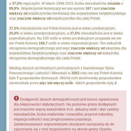
a
37,5%
mężczyźni. W latach 1998-2021 liczba mieszkańców
zmalała
o
89,9%
. Współczynnik feminizacji we wsi wynosi
167
i jest
znacznie
większy od
współczynnika feminizacji dla województwa świętokrzyskiego
oraz
znacznie większy od
współczynnika dla całej Polski.
37,5%
mieszkańców wsi Potok-Kolonia jest w wieku produkcyjnym,
25,0%
w wieku przedprodukcyjnym, a
37,5%
mieszkańców jest w wieku
poprodukcyjnym. Na 100 osób w wieku produkcyjnym przypada we we
wsi Potok-Kolonia
166,7
osób w wieku nieprodukcyjnym. Ten wskaźnik
obciążenia demograficznego jest więc
znacznie większy od
wkażnika dla
województwa świętokrzyskiego oraz
znacznie większy od
wskażnika
obciążenia demograficznego dla całej Polski.
Według danych archiwalnych pochodzących z Narodowego Spisu
Powszechnego Ludności i Mieszkań w
2002
roku we wsi Potok-Kolonia
było
7
gospodarstw domowych. Wśród nich dominowały gospodarstwa
zamieszkałe przez
pięc lub więcej osób
- takich gospodarstw były
2
.
Dostępność danych demograficznych jest mocno ograniczona
dla miejscowości statystycznych. Na poziomie gminy dostępnych
jest znacznie więcej wskaźników m.in. aktualny wiek i stan cywilny
mieszkańców, liczba małżeństw i rozwodów, przyrost naturalny,
migracja ludności oraz prognozowana populacja.
Zainteresowanych wspomnianymi obszarami zachęcamy do do
zapoznania się z nimi bezpośrednio na stronie gminy Ożarów.