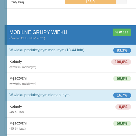
126,0
Cały kraj
MOBILNE GRUPY WIEKU
%
123
(Źródło: GUS, NSP 2021)
W wieku produkcyjnym mobilnym (18-44 lata)
83,3%
Kobiety
100,0%
(w wieku mobilnym)
Mężczyźni
50,0%
(w wieku mobilnym)
W wieku produkcyjnym niemobilnym
16,7%
Kobiety
0,0%
(45-59 lat)
Mężczyźni
50,0%
(45-64 lata)