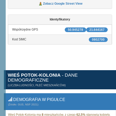
Zobacz Google Street View
Identyfikatory
Współrzędne GPS
50.945278
21.644167
Kod SIMC
0802700
WIEŚ POTOK-KOLONIA
- DANE
DEMOGRAFICZNE
(LICZBA LUDNOŚCI, PŁEĆ MIESZKAŃCÓW)
DEMOGRAFIA W PIGUŁCE
(Źródło: GUS, NSP 2021)
Wieś Potok-Kolonia ma
8
mieszkańców, z czego
62,5%
stanowią kobiety,