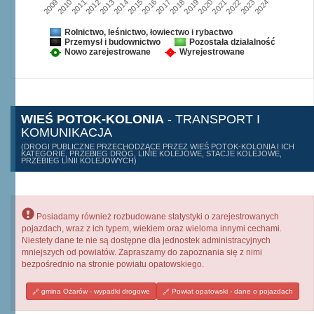
2009
2010
2011
2012
2013
2014
2015
2016
2017
2018
2019
2020
2021
2022
2023
2024
Rolnictwo, leśnictwo, łowiectwo i rybactwo
Przemysł i budownictwo
Pozostała działalność
Nowo zarejestrowane
Wyrejestrowane
WIEŚ POTOK-KOLONIA
- TRANSPORT I
KOMUNIKACJA
(DROGI PUBLICZNE PRZECHODZĄCE PRZEZ WIEŚ POTOK-KOLONIA I ICH
KATEGORIE, PRZEBIEG DRÓG, LINIE KOLEJOWE, STACJE KOLEJOWE,
PRZEBIEG LINII KOLEJOWYCH)
Posiadamy również rozbudowane statystyki o zarejestrowanych
pojazdach, wraz z ich typem, wiekiem oraz wieloma innymi cechami.
Niestety dane te nie są dostępne dla jednostek administracyjnych
mniejszych od powiatów. Zapraszamy do zapoznania się z nimi
bezpośrednio na stronie powiatu opatowskiego.
gmina Ożarów - wypadki drogowe
Powiat opatowski - dane o pojazdach