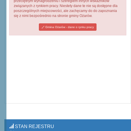
przeciętnym wynagrodzeniu i szeregiem innych wskaźników
związanych z rynkiem pracy. Niestety dane te nie są dostępne dla
poszczególnych miejscowości, ale zachęcamy do do zapoznania
się z nimi bezpośrednio na stronie gminy Ożarów.
Gmina Ożarów - dane o rynku pracy
STAN REJESTRU