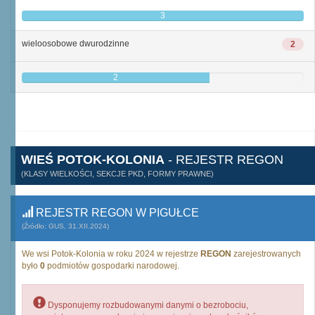
3
wieloosobowe dwurodzinne
2
2
WIEŚ POTOK-KOLONIA
- REJESTR REGON
(KLASY WIELKOŚCI, SEKCJE PKD, FORMY PRAWNE)
REJESTR REGON W PIGUŁCE
(Źródło: GUS, 31.XII.2024)
We wsi Potok-Kolonia w roku 2024 w rejestrze
REGON
zarejestrowanych
było
0
podmiotów gospodarki narodowej.
Dysponujemy rozbudowanymi danymi o bezrobociu,