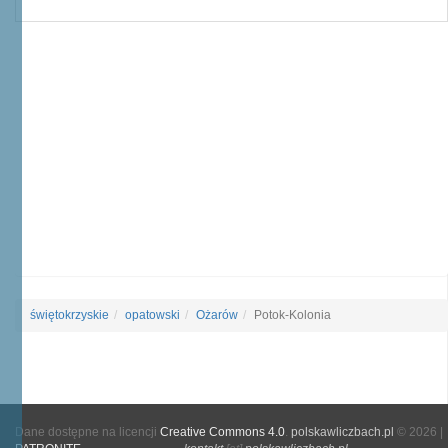
świętokrzyskie
opatowski
Ożarów
Potok-Kolonia
Dane dostępne na licencji
Creative Commons 4.0
.
polskawliczbach.pl
© 2026 |