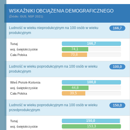
WSKAŹNIKI OBCIĄŻENIA DEMOGRAFICZNEGO
(Źródło: GUS, NSP 2021)
Ludność w wieku nieprodukcyjnym na 100 osób w wieku
166,7
produkcyjnym
166,7
Tutaj
74,1
woj. świętokrzyskie
70,8
Cała Polska
Ludność w wieku poprodukcyjnym na 100 osób w wieku
100,0
produkcyjnym
100,0
Wieś Potok-Kolonia
44,8
woj. świętokrzyskie
39,5
Cała Polska
Ludność w wieku poprodukcyjnym na 100 osób w wieku
150,0
przedprodukcyjnym
150,0
Tutaj
153,3
woj. świętokrzyskie