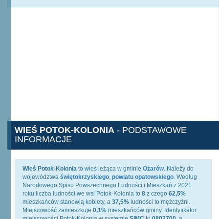
WIEŚ POTOK-KOLONIA
- PODSTAWOWE
INFORMACJE
Wieś Potok-Kolonia
to wieś leżąca w gminie
Ożarów
. Należy do
województwa
świętokrzyskiego
,
powiatu opatowskiego
. Według
Narodowego Spisu Powszechnego Ludności i Mieszkań z 2021
roku liczba ludności we wsi Potok-Kolonia to
8
z czego
62,5%
mieszkańców stanowią kobiety, a
37,5%
ludności to mężczyźni.
Miejscowość zamieszkuje
0,1%
mieszkańców gminy. Identyfikator
miejscowości Potok-Kolonia w systemie
SIMC
to
0802700
, a