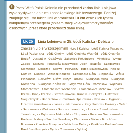
Przez Wieś Potok-Kolonia nie przechodzi
żadna linia kolejowa
wykorzystywana do ruchu pasażerskiego lub towarowego. Poniżej
znajduje się lista takich linii w promieniu
10 km
wraz z ich typem i
kompletnym przebiegiem (spisem stacji kolejowych/przystanków
osobowych, przez które przechodzi dana linia).
LK 25
Linia kolejowa nr 25: Łódź Kaliska - Dębica
[o
znaczeniu pierwszorzędnym]
(Łódź Kaliska - Łódź Kaliska Towarowa -
Łódź Pabianicka - Łódź Chojny - Łódź Olechów Wschód - Łódź Olechów -
Bedoń - Justynów - Gałkówek - Żakowice Południowe - Mikołajów - Wykno -
Zaosie - Skrzynki - Tomaszów Mazowiecki - Jeleń - Bratków - Szadkowice -
Słomianka - Opoczno - Sitowa - Petrykozy - Ruda Białaczowska - Nałęcz -
Kornica - Końskie - Wąsosz Konecki - Czarniecka Góra - Stąporków - Wólka
Plebańska - Sołtyków - Gilów - Bliżyn - Brzask - Skarżysko Milica - Skarżysko-
Kamienna - Skarżysko Kościelne - Grzybowa Góra - Marcinków - Wąchock -
Starachowice - Starachowice Wschodnie - Starachowice Michałów - Styków
Iłżecki - Brody Iłżeckie - Staw Kunowski - Kunów - Boksycka - Ostrowiec
Świętokrzyski - Bodzechów - Brzustowa Opatowska - Ćmielów - Drygulec -
Ożarów Cementownia - Jasice - Jakubowice - Stary Garbów - Dwikozy - Metan
- Sandomierz - Wielowieś - Sobów - Tarnobrzeg - Ocice - Chmielów koło
Tarnobrzega - Dąbrowica Małopolska - Skopanie - Baranów Sandomierski -
Padew - Jaślany - Tuszów Narodowy - Chorzelów - Mielec - Rzochów -
Rzemień - Przecław Tuszyma - Dąbie koło Dębicy - Pustków - Kochanówka
Pustków - Pustynia - Dębica Towarowa - Dębica)