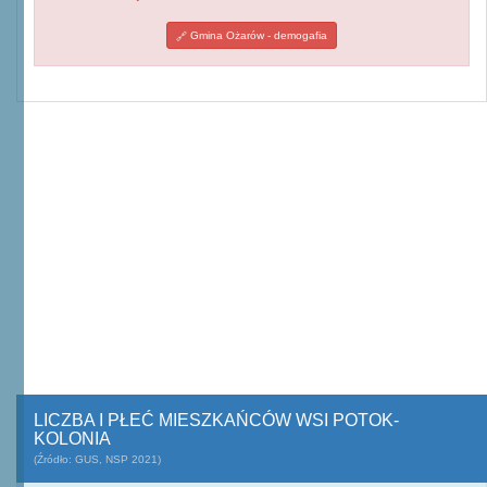
Gmina Ożarów - demogafia
LICZBA I PŁEĆ MIESZKAŃCÓW WSI POTOK-
KOLONIA
(Źródło: GUS, NSP 2021)