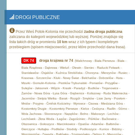
DROGI PUBLICZNE
Przez Wieś Potok-Kolonia nie przechodzi
żadna droga publiczna
zaliczana do kategorii wojewódzkiej lub wyższej. Poniżej znajduje się
lista takich dróg w promieniu
10 km
wraz z ich typem i kompletnym
przebiegiem (spisem miejscowości, przez które przechodzi dana trasa).
DK 74
droga krajowa nr 74
(Walichnowy - Biała Pierwsza - Biała -
Biała Rządowa - Dąbrowa - Wieluń - Olewin - Sieniec - Raducki Folwark -
Stanisławów - Osjaków - Kuźnica Strobińska - Chorzyna - Mierzynów - Rusiec -
Krasowa - Szczerców - Kluki - Nowy Świat - Bełchatów - Dobrzelów - Huta -
Mzurki - Gomulin-Kolonia - Piotrków Trybunalski - Poniatów - Przygłów -
Sulejów - Jaksonek - Wójcin - Krasik - Paradyż - Budków - Trojanowice -
Żarnów - Nowa Góra - Łysa Góra - Grębenice - Koliszowy - Ruda Maleniecka -
Jacentów - Sielpia Wielka - Barak - Rozgół - Smyków - Lisie Jamy - Przełom -
Mniów - Przyjmo - Ćmińsk Kościelny - Wyrowce - Cisowa - Miedziana Góra -
Kostomłoty Drugie - Kostomłoty Pierwsze - Kielce - Cedzyna - Radlin - Górno -
Wola Jachowa - Skorzeszyce - Napęków - Belno - Makoszyn - Lechów -
Lechówek - Złota Woda - Łagów - Zagościniec - Piórków - Baćkowice -
Olszownica - Gołoszyce - Marcinkowice - Opatów - Adamów - Balbinów -
Gierczyce - Hultajka - Podlisów - Stodoły - Podkoszyce - Kunice - Bidziny -
Wyszmontów - Zawada - Bałtówka - Szymanówka - Dębno II - Maruszów -