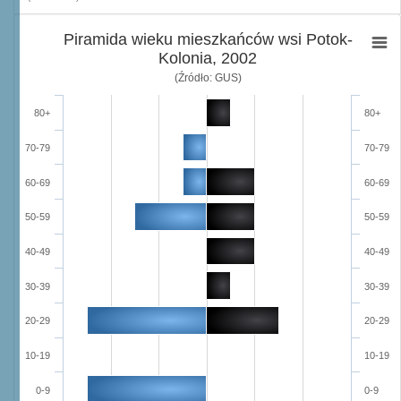
Piramida wieku mieszkańców wsi Potok-
Kolonia, 2002
(Źródło: GUS)
80+
80+
70-79
70-79
60-69
60-69
50-59
50-59
40-49
40-49
30-39
30-39
20-29
20-29
10-19
10-19
0-9
0-9