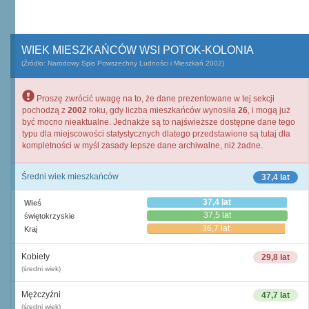
WIEK MIESZKAŃCÓW WSI POTOK-KOLONIA
(Źródło: Narodowy Spis Powszechny Ludności i Mieszkań 2002)
Proszę zwrócić uwagę na to, że dane prezentowane w tej sekcji
pochodzą z
2002
roku, gdy liczba mieszkańców wynosiła
26
, i mogą już
być mocno nieaktualne. Jednakże są to najświeższe dostępne dane tego
typu dla miejscowości statystycznych dlatego przedstawione są tutaj dla
kompletności w myśl zasady lepsze dane archiwalne, niż żadne.
Średni wiek mieszkańców
37,4 lat
37,4 lat
Wieś
37,5 lat
świętokrzyskie
36,7 lat
Kraj
Kobiety
29,8 lat
(średni wiek)
Mężczyźni
47,7 lat
(średni wiek)