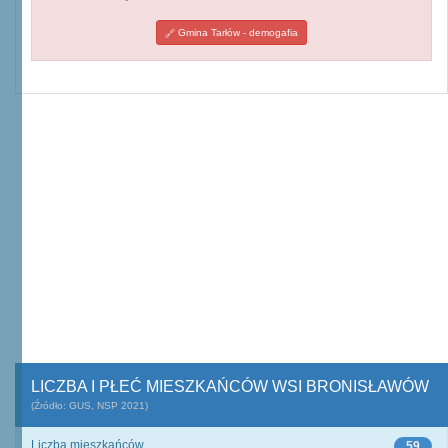
Gmina Tarłów - demogafia
LICZBA I PŁEĆ MIESZKAŃCÓW WSI BRONISŁAWÓW
(Źródło: GUS, NSP 2021)
Liczba mieszkańców
59