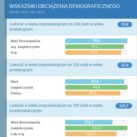
WSKAŹNIKI OBCIĄŻENIA DEMOGRAFICZNEGO
(Źródło: GUS, NSP 2021)
Ludność w wieku nieprodukcyjnym na 100 osób w wieku
78,8
produkcyjnym
78,8
Wieś Bronisławów
74,1
woj. świętokrzyskie
70,8
Kraj
Ludność w wieku poprodukcyjnym na 100 osób w wieku
42,4
produkcyjnym
42,4
Wieś
44,8
świętokrzyskie
39,5
Polska
Ludność w wieku poprodukcyjnym na 100 osób w wieku
116,7
przedprodukcyjnym
116,7
Wieś Bronisławów
153,3
świętokrzyskie
126,0
Cały kraj