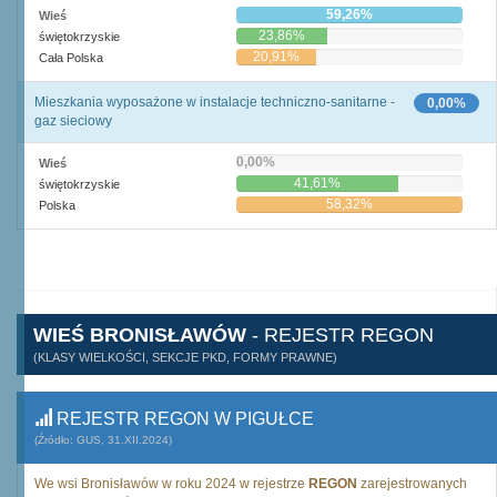
59,26%
Wieś
23,86%
świętokrzyskie
20,91%
Cała Polska
Mieszkania wyposażone w instalacje techniczno-sanitarne -
0,00%
gaz sieciowy
0,00%
Wieś
41,61%
świętokrzyskie
58,32%
Polska
WIEŚ BRONISŁAWÓW
- REJESTR REGON
(KLASY WIELKOŚCI, SEKCJE PKD, FORMY PRAWNE)
REJESTR REGON W PIGUŁCE
(Źródło: GUS, 31.XII.2024)
We wsi Bronisławów w roku 2024 w rejestrze
REGON
zarejestrowanych