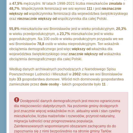
a
47,5%
mężczyźni. W latach 1998-2021 liczba mieszkańców
zmalała
o
48,7%
. Współczynnik feminizacji we wsi wynosi
111
i jest
nieznacznie
większy od
współczynnika feminizacji dla województwa świętokrzyskiego
oraz
nieznacznie większy od
współczynnika dla całej Polski.
55,9%
mieszkańców wsi Bronisławów jest w wieku produkcyjnym,
20,3%
w wieku przedprodukcyjnym, a
23,7%
mieszkańców jest w wieku
poprodukcyjnym. Na 100 osób w wieku produkcyjnym przypada we we
wsi Bronisławów
78,8
osób w wieku nieprodukcyjnym. Ten wskaźnik
obciążenia demograficznego jest więc
większy od
wkażnika dla
województwa świętokrzyskiego oraz
znacznie większy od
wskażnika
obciążenia demograficznego dla całej Polski.
Według danych archiwalnych pochodzących z Narodowego Spisu
Powszechnego Ludności i Mieszkań w
2002
roku we wsi Bronisławów
było
33
gospodarstwa domowe. Wśród nich dominowały gospodarstwa
zamieszkałe przez
dwie osoby
- takich gospodarstw było
11
.
Dostępność danych demograficznych jest mocno ograniczona
dla miejscowości statystycznych. Na poziomie gminy dostępnych
jest znacznie więcej wskaźników m.in. aktualny wiek i stan cywilny
mieszkańców, liczba małżeństw i rozwodów, przyrost naturalny,
migracja ludności oraz prognozowana populacja.
Zainteresowanych wspomnianymi obszarami zachęcamy do do
zapoznania się z nimi bezpośrednio na stronie gminy Tarłów.