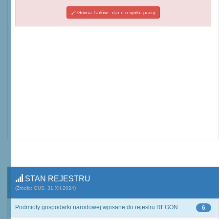
Gmina Tarłów - dane o rynku pracy
STAN REJESTRU
(Źródło: GUS, 31.XII.2024)
Podmioty gospodarki narodowej wpisane do rejestru REGON
6