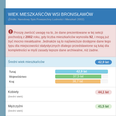
WIEK MIESZKAŃCÓW WSI BRONISŁAWÓW
(Źródło: Narodowy Spis Powszechny Ludności i Mieszkań 2002)
Proszę zwrócić uwagę na to, że dane prezentowane w tej sekcji
pochodzą z
2002
roku, gdy liczba mieszkańców wynosiła
92
, i mogą już
być mocno nieaktualne. Jednakże są to najświeższe dostępne dane tego
typu dla miejscowości statystycznych dlatego przedstawione są tutaj dla
kompletności w myśl zasady lepsze dane archiwalne, niż żadne.
Średni wiek mieszkańców
42,9 lat
42,9 lat
Tutaj
37,5 lat
Województwo
36,7 lat
Kraj
Kobiety
44,1 lat
(średni wiek)
Mężczyźni
41,5 lat
(średni wiek)