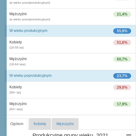
(w wieku przedprodukcyjnym)
Mężczyźni
21,4%
(w wieku przedprodukcyjnym)
W wieku produkcyjnym
55,9%
Kobiety
51,6%
(18-59 lat)
Mężczyźni
60,7%
(18-64 lata)
W wieku poprodukcyjnym
23,7%
Kobiety
29,0%
(59+ lat)
Mężczyźni
17,9%
(64+ lata)
Ogółem
Kobiety
Mężczyźni
Produkcyjne grupy wieku, 2021