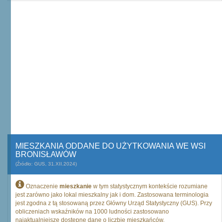
MIESZKANIA ODDANE DO UŻYTKOWANIA WE WSI
BRONISŁAWÓW
(Źródło: GUS, 31.XII.2024)
Oznaczenie
mieszkanie
w tym statystycznym kontekście rozumiane
jest zarówno jako lokal mieszkalny jak i dom. Zastosowana terminologia
jest zgodna z tą stosowaną przez Główny Urząd Statystyczny (GUS). Przy
obliczeniach wskaźników na 1000 ludności zastosowano
najaktualniejsze dostępne dane o liczbie mieszkańców.