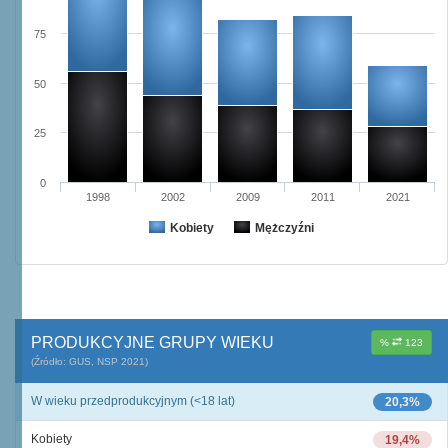
75
50
25
0
1998
2002
2009
2011
2021
Kobiety
Mężczyźni
PRODUKCYJNE GRUPY WIEKU
%
123
(Źródło: GUS, NSP 2021)
W wieku przedprodukcyjnym (<18 lat)
20,3%
Kobiety
19,4%