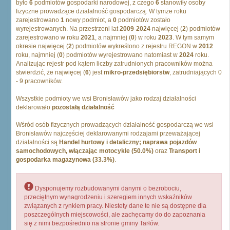
było
6
podmiotów gospodarki narodowej, z czego
6
stanowiły osoby
fizyczne prowadzące działalność gospodarczą. W tymże roku
zarejestrowano
1
nowy podmiot, a
0
podmiotów zostało
wyrejestrowanych. Na przestrzeni lat
2009
-
2024
najwięcej (
2
) podmiotów
zarejestrowano w roku
2021
, a najmniej (
0
) w roku
2023
. W tym samym
okresie najwięcej (
2
) podmiotów wykreślono z rejestru REGON w
2012
roku, najmniej (
0
) podmiotów wyrejestrowano natomiast w
2024
roku.
Analizując rejestr pod kątem liczby zatrudnionych pracowników można
stwierdzić, że najwięcej (
6
) jest
mikro-przedsiębiorstw
, zatrudniających 0
- 9 pracowników.
Wszystkie podmioty we wsi Bronisławów jako rodzaj działalności
deklarowało
pozostałą działalność
Wśród osób fizycznych prowadzących działalność gospodarczą we wsi
Bronisławów najczęściej deklarowanymi rodzajami przeważającej
działalności są
Handel hurtowy i detaliczny; naprawa pojazdów
samochodowych, włączając motocykle (50.0%)
oraz
Transport i
gospodarka magazynowa (33.3%)
.
Dysponujemy rozbudowanymi danymi o bezrobociu,
przeciętnym wynagrodzeniu i szeregiem innych wskaźników
związanych z rynkiem pracy. Niestety dane te nie są dostępne dla
poszczególnych miejscowości, ale zachęcamy do do zapoznania
się z nimi bezpośrednio na stronie gminy Tarłów.