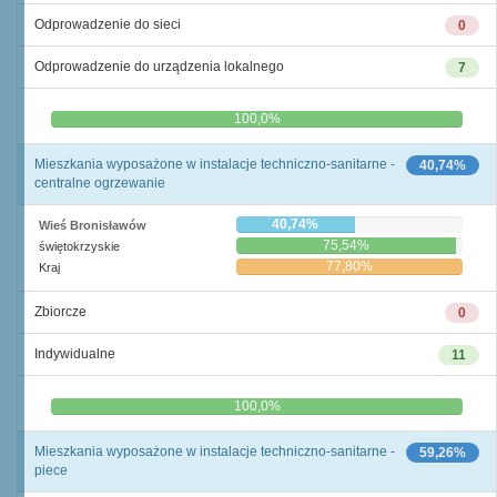
Odprowadzenie do sieci
0
Odprowadzenie do urządzenia lokalnego
7
0,0%
100,0%
Mieszkania wyposażone w instalacje techniczno-sanitarne -
40,74%
centralne ogrzewanie
40,74%
Wieś Bronisławów
75,54%
świętokrzyskie
77,80%
Kraj
Zbiorcze
0
Indywidualne
11
0,0%
100,0%
Mieszkania wyposażone w instalacje techniczno-sanitarne -
59,26%
piece