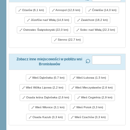
Ożarów (6,1 km)
Annopol (12,6 km)
Ćmielów (14,0 km)
Józefów nad Wisłą (14,6 km)
Zawichost (18,2 km)
Ostrowiec Świętokrzyski (22,0 km)
Solec nad Wisłą (22,3 km)
Sienno (22,7 km)
Zobacz inne miejscowości w pobliżu wsi
Bronisławów
Wieś Dąbrówka (0,7 km)
Wieś Łubowa (1,5 km)
Wieś Wólka Lipowa (2,2 km)
Wieś Mieczysławów (2,6 km)
Osada leśna Dąbrówka (2,6 km)
Wieś Cegielnia (2,9 km)
Wieś Wlonice (3,1 km)
Wieś Potok (3,3 km)
Osada Kazub (3,3 km)
Wieś Czachów (3,3 km)