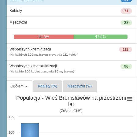
Kobiety
31
Mężczyźni
28
52,5%
47,5%
Współczynnik feminizacji
111
(Na każdych
100
mężczyzn przypada
111
kobiet)
Współczynnik maskulinizacji
90
(Na każde
100
kobiet przypada
90
mężczyzn)
Ogółem
Kobiety (%)
Mężczyźni (%)
Populacja - Wieś Bronisławów na przestrzeni
lat
(Źródło: GUS)
125
100