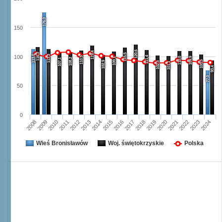
176,0
150
120,6
119,4
116,3
115,5
113,0
113,3
100
111,4
110,5
110,0
109,9
109,1
108,2
107,1
103,5
102,9
102,5
101,1
93,4
77,0
50
0
2008
2009
2010
2011
2012
2013
2014
2015
2016
2017
2018
2019
2020
2021
2022
2023
2024
Wieś Bronisławów
Woj. świętokrzyskie
Polska