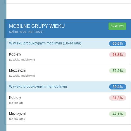
MOBILNE GRUPY WIEKU
%
123
(Źródło: GUS, NSP 2021)
W wieku produkcyjnym mobilnym (18-44 lata)
60,6%
Kobiety
68,8%
(w wieku mobilnym)
Mężczyźni
52,9%
(w wieku mobilnym)
W wieku produkcyjnym niemobilnym
39,4%
Kobiety
31,3%
(45-59 lat)
Mężczyźni
47,1%
(45-64 lata)