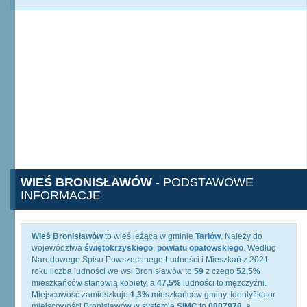
WIEŚ BRONISŁAWÓW
- PODSTAWOWE
INFORMACJE
Wieś Bronisławów
to wieś leżąca w gminie
Tarłów
. Należy do
województwa
świętokrzyskiego
,
powiatu opatowskiego
. Według
Narodowego Spisu Powszechnego Ludności i Mieszkań z 2021
roku liczba ludności we wsi Bronisławów to
59
z czego
52,5%
mieszkańców stanowią kobiety, a
47,5%
ludności to mężczyźni.
Miejscowość zamieszkuje
1,3%
mieszkańców gminy. Identyfikator
miejscowości Bronisławów w systemie
SIMC
to
0807978
, a