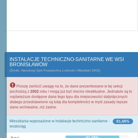
INSTALACJE TECHNICZNO-SANITARNE WE WSI
BRONISŁAWÓW
(Źródło: Narodowy Spis Powszechny Ludności i Mieszkań 2002)
Proszę zwrócić uwagę na to, że dane prezentowane w tej sekcji
pochodzą z
2002
roku i mogą już być mocno nieaktualne. Jednakże są to
najświeższe dostępne dane tego typu dla miejscowości statystycznych
dlatego przedstawione są tutaj dla kompletności w myśl zasady lepsze
dane archiwalne, niż żadne.
Mieszkania wyposażone w instalacje techniczno-sanitarne -
81,48%
wodociąg
81,48%