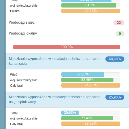
Tutaj
89,15%
woj. świętokrzyskie
95,62%
Polska
Wodociąg z sieci
22
Wodociąg lokalny
0
100,0%
0,0%
Mieszkania wyposażone w instalacje techniczno-sanitarne -
68,00%
kanalizacja
68,00%
Wieś
83,49%
woj. świętokrzyskie
94,20%
Cały kraj
Mieszkania wyposażone w instalacje techniczno-sanitarne -
25,93%
ustęp spłukiwany
25,93%
Tutaj
77,43%
woj. świętokrzyskie
88,08%
Cały kraj