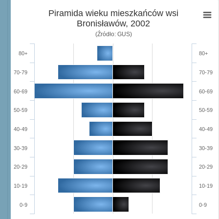
Piramida wieku mieszkańców wsi
Bronisławów, 2002
(Źródło: GUS)
80+
80+
70-79
70-79
60-69
60-69
50-59
50-59
40-49
40-49
30-39
30-39
20-29
20-29
10-19
10-19
0-9
0-9