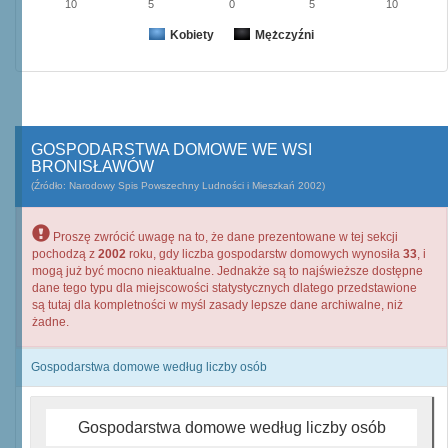
10
5
0
5
10
Kobiety
Mężczyźni
GOSPODARSTWA DOMOWE WE WSI
BRONISŁAWÓW
(Źródło: Narodowy Spis Powszechny Ludności i Mieszkań 2002)
Proszę zwrócić uwagę na to, że dane prezentowane w tej sekcji
pochodzą z
2002
roku, gdy liczba gospodarstw domowych wynosiła
33
, i
mogą już być mocno nieaktualne. Jednakże są to najświeższe dostępne
dane tego typu dla miejscowości statystycznych dlatego przedstawione
są tutaj dla kompletności w myśl zasady lepsze dane archiwalne, niż
żadne.
Gospodarstwa domowe według liczby osób
Gospodarstwa domowe według liczby osób