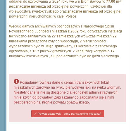
2
oddanej do użytkowania w 2024 roku we wsi Bronisławów to
77,00 m
i
jest
znacznie mniejsza od
przeciętnej powierzchni użytkowej dla
województwa świętokrzyskiego oraz
znacznie mniejsza od
przeciętnej
powierzchni nieruchomości w całej Polsce.
Według danych archiwalnych pochodzących z Narodowego Spisu
Powszechnego Ludności i Mieszkań z
2002
roku dotyczących instalacji
techniczno-sanitarnych na
27
zamieszkałych wówczas mieszkań
22
mieszkania przyłączone były do wodociągu,
7
nieruchomości
wyposażonych było w ustęp spłukiwany,
11
korzystało z centralnego
ogrzewania, a
16
z pieców grzewczych. Z kanalizacji korzystało
17
budynków mieszkalnych , a
0
podłączonych było do gazu sieciowego.
Posiadamy również dane o cenach transakcyjnych lokali
mieszkalnych zarówno na rynku pierwotnym jak i na rynku wtórnym.
Niestety dane te nie są dostępne dla jednostek administracyjnych
mniejszych od powiatów. Zapraszamy do zapoznania się z nimi
bezpośrednio na stronie powiatu opatowskiego.
Powiat opatowski - ceny transakcyjne mieszkań