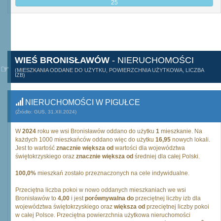
25
WIEŚ BRONISŁAWÓW
- NIERUCHOMOŚCI
(MIESZKANIA ODDANE DO UŻYTKU, POWIERZCHNIA UŻYTKOWA, LICZBA
IZB)
NIERUCHOMOŚCI W PIGUŁCE
(Źródło: GUS, 31.XII.2024)
W
2024
roku we wsi Bronisławów oddano do użytku
1
mieszkanie. Na
każdych 1000 mieszkańców oddano więc do użytku
16,95
nowych lokali.
Jest to wartość
znacznie większa od
wartości dla województwa
świętokrzyskiego oraz
znacznie większa od
średniej dla całej Polski.
100,0%
mieszkań zostało przeznaczonych na cele indywidualne.
Przeciętna liczba pokoi w nowo oddanych mieszkaniach we wsi
Bronisławów to
4,00
i jest
porównywalna do
przeciętnej liczby izb dla
województwa świętokrzyskiego oraz
większa od
przeciętnej liczby pokoi
w całej Polsce. Przeciętna powierzchnia użytkowa nieruchomości