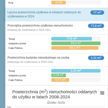
19,95
Kraj
2
Łączna powierzchnia użytkowa w lokalach oddanych do
77 m
użytkowania w 2024
2
Przeciętna powierzchnia użytkowa nieruchomości
77,0 m
(oddanej do użytkowania w 2024 roku)
2
77,0 m
Tutaj
2
93,4 m
świętokrzyskie
2
89,2 m
Cała Polska
2
Powierzchnia budynku mieszkalnego na osobę
1,31 m
(oddanego do użytkowania w 2024 roku)
2
1,31 m
Tutaj
2
0,38 m
świętokrzyskie
2
0,47 m
Cała Polska
2
Powierzchnia (m
) nieruchomości oddanych
do użytku w latach 2008-2024
(Źródło: GUS)
200