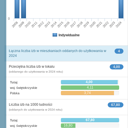
0
2011
2017
2012
2023
2018
2013
2024
2019
2008
2014
2020
2009
2015
2021
2010
2016
2022
Indywidualne
Łączna liczba izb w mieszkaniach oddanych do użytkowania w
4
2024
Przeciętna liczba izb w lokalu
4,00
(oddanego do użytkowania w 2024 roku)
4,00
Tutaj
4,11
woj. świętokrzyskie
3,74
Polska
Liczba izb na 1000 ludności
67,80
(oddanych do użytkowania w 2024 roku)
67,80
Tutaj
16,80
woj. świętokrzyskie