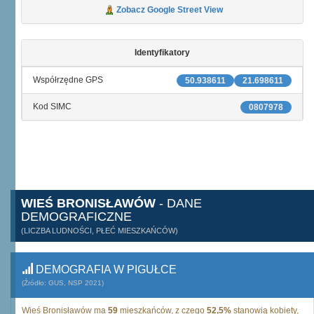
Zobacz Google Street View
Identyfikatory
Współrzędne GPS
50.938611
21.698611
Kod SIMC
0807978
WIEŚ BRONISŁAWÓW
- DANE
DEMOGRAFICZNE
(LICZBA LUDNOŚCI, PŁEĆ MIESZKAŃCÓW)
DEMOGRAFIA W PIGUŁCE
(Źródło: GUS, NSP 2021)
Wieś Bronisławów ma
59
mieszkańców, z czego
52,5%
stanowią kobiety,