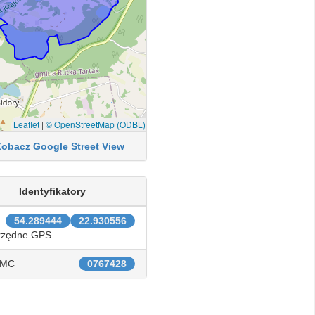
Leaflet
|
© OpenStreetMap (ODBL)
Zobacz Google Street View
Identyfikatory
54.289444
22.930556
rzędne GPS
IMC
0767428