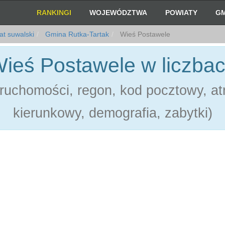
RANKINGI
WOJEWÓDZTWA
POWIATY
GM
t suwalski
Gmina Rutka-Tartak
Wieś Postawele
ieś Postawele w liczba
ruchomości, regon, kod pocztowy, atr
kierunkowy, demografia, zabytki)