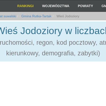
RANKINGI
WOJEWÓDZTWA
POWIATY
GM
t suwalski
Gmina Rutka-Tartak
Wieś Jodoziory
Wieś Jodoziory w liczbac
ruchomości, regon, kod pocztowy, atr
kierunkowy, demografia, zabytki)