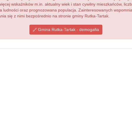
więcej wskaźników m.in. aktualny wiek i stan cywilny mieszkańców, lic
acja ludności oraz prognozowana populacja. Zainteresowanych wspomn
a się z nimi bezpośrednio na stronie gminy Rutka-Tartak.
Gmina Rutka-Tartak - demogafia