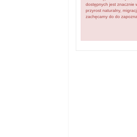
dostępnych jest znacznie 
przyrost naturalny, migr
zachęcamy do do zapoznani