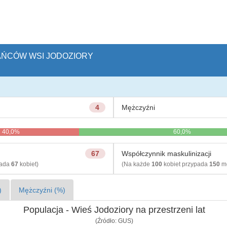
KAŃCÓW WSI JODOZIORY
4
Mężczyźni
40,0%
60,0%
67
Współczynnik maskulinizacji
pada
67
kobiet)
(Na każde
100
kobiet przypada
150
mę
)
Mężczyźni (%)
Populacja - Wieś Jodoziory na przestrzeni lat
(Źródło: GUS)