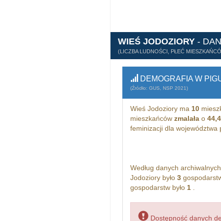
WIEŚ JODOZIORY
- DA
(LICZBA LUDNOŚCI, PŁEĆ MIESZKAŃC
DEMOGRAFIA W PIG
(Źródło: GUS, NSP 2021)
Wieś Jodoziory ma
10
miesz
mieszkańców
zmalała
o
44,
feminizacji dla województwa
Według danych archiwalnyc
Jodoziory było
3
gospodarstw
gospodarstw było
1
.
Dostępność danych dem