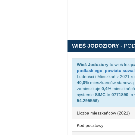
WIEŚ JODOZIORY
- PO
Wieś Jodoziory
to wieś leżą
podlaskiego
,
powiatu suwal
Ludności i Mieszkań z 2021 ro
40,0%
mieszkańców stanowią 
zamieszkuje
0,4%
mieszkańców
systemie
SIMC
to
0771890
, a
54.295556)
.
Liczba mieszkańców (2021)
Kod pocztowy