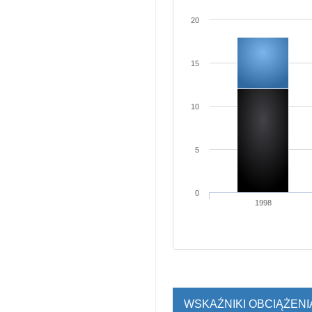
20
15
10
5
0
1998
WSKAŹNIKI OBCIĄŻEN