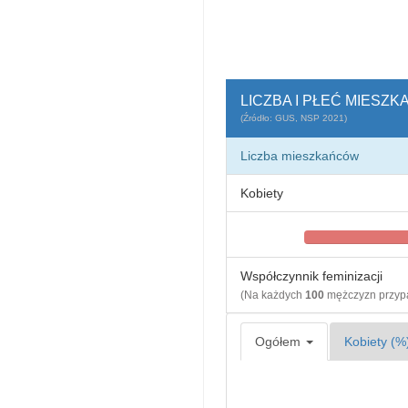
LICZBA I PŁEĆ MIESZ
(Źródło: GUS, NSP 2021)
Liczba mieszkańców
Kobiety
Współczynnik feminizacji
(Na każdych
100
mężczyzn przy
Ogółem
Kobiety (%