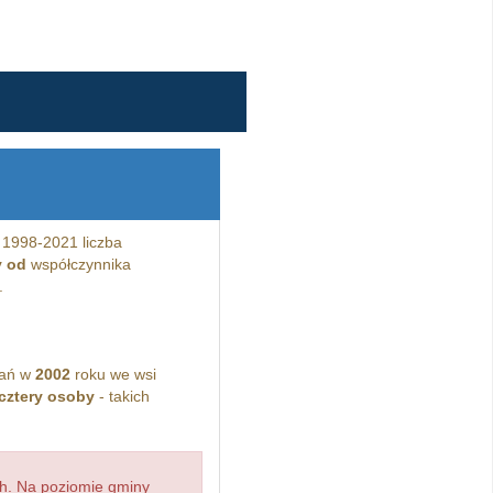
 1998-2021 liczba
y od
współczynnika
.
kań w
2002
roku we wsi
cztery osoby
- takich
h. Na poziomie gminy