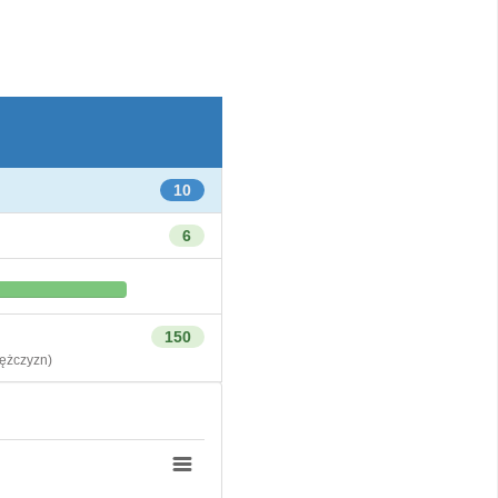
10
6
150
żczyzn)