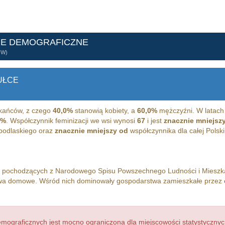
NE DEMOGRAFICZNE
ÓW)
UŁCE
kańców, z czego
40,0%
stanowią kobiety, a
60,0%
mężczyźni. W latach
4%
. Współczynnik feminizacji we wsi wynosi
67
i jest
znacznie mniejsz
 podlaskiego oraz
znacznie mniejszy od
współczynnika dla całej Polski
h pochodzących z Narodowego Spisu Powszechnego Ludności i Miesz
a domowe. Wśród nich dominowały gospodarstwa zamieszkałe przez
ograficznych jest mocno ograniczona dla miejscowości statystycznyc