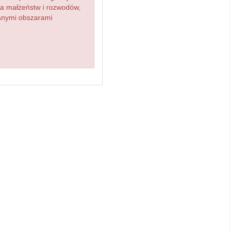
zba małżeństw i rozwodów,
ianymi obszarami