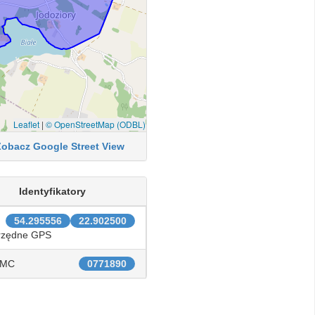
Leaflet
|
© OpenStreetMap (ODBL)
Zobacz Google Street View
Identyfikatory
54.295556
22.902500
rzędne GPS
IMC
0771890