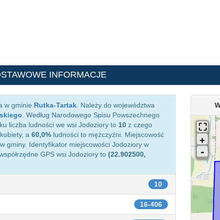
DSTAWOWE INFORMACJE
ca w gminie
Rutka-Tartak
. Należy do województwa
W
skiego
. Według Narodowego Spisu Powszechnego
ku liczba ludności we wsi Jodoziory to
10
z czego
kobiety, a
60,0%
ludności to mężczyźni. Miejscowość
 gminy. Identyfikator miejscowości Jodoziory w
 współrzędne GPS wsi Jodoziory to
(22.902500,
10
16-406