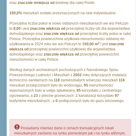
oraz
znacznie mniejsza od
średniej dla całej Polski.
100,0%
mieszkań zostało przeznaczonych na cele indywidualne.
Przeciętna liczba pokoi w nowo oddanych mieszkaniach we wsi Pełczyn
to
8,00
i jest
znacznie większa od
przeciętnej liczby izb dla województwa
dolnośląskiego oraz
znacznie większa od
przeciętnej liczby pokoi w całej
Polsce. Przeciętna powierzchnia użytkowa nieruchomości oddanej do
2
użytkowania w 2024 roku we wsi Pełczyn to
150,00 m
i jest
znacznie
większa od
przeciętnej powierzchni użytkowej dla województwa
dolnośląskiego oraz
znacznie większa od
przeciętnej powierzchni
nieruchomości w całej Polsce.
Według danych archiwalnych pochodzących z Narodowego Spisu
Powszechnego Ludności i Mieszkań z
2002
roku dotyczących instalacji
techniczno-sanitarnych na
118
zamieszkałych wówczas mieszkań
118
mieszkań przyłączonych było do wodociągu,
95
nieruchomości
wyposażonych było w ustęp spłukiwany,
95
korzystało z centralnego
ogrzewania, a
23
z pieców grzewczych. Z kanalizacji korzystało
97
budynków mieszkalnych , a
0
podłączonych było do gazu sieciowego.
Posiadamy również dane o cenach transakcyjnych lokali
mieszkalnych zarówno na rynku pierwotnym jak i na rynku wtórnym.