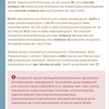
12,1%
. Współczynnik feminizacji we wsi wynosi
90
i jest
znacznie
mniejszy od
współczynnika feminizacji dla województwa dolnośląskiego
oraz
znacznie mniejszy od
współczynnika dla całej Polski.
60,5%
mieszkańców wsi Pełczyn jest w wieku produkcyjnym,
18,9%
w
wieku przedprodukcyjnym, a
20,7%
mieszkańców jest w wieku
poprodukcyjnym. Na 100 osób w wieku produkcyjnym przypada we we
wsi Pełczyn
65,4
osób w wieku nieprodukcyjnym. Ten wskaźnik
obciążenia demograficznego jest więc
mniejszy od
wkażnika dla
województwa dolnośląskiego oraz
mniejszy od
wskażnika obciążenia
demograficznego dla całej Polski.
Według danych archiwalnych pochodzących z Narodowego Spisu
Powszechnego Ludności i Mieszkań w
2002
roku we wsi Pełczyn było
126
gospodarstw domowych. Wśród nich dominowały gospodarstwa
zamieszkałe przez
pięc lub więcej osób
- takich gospodarstw było
37
.
Dostępność danych demograficznych jest mocno ograniczona
dla miejscowości statystycznych. Na poziomie gminy dostępnych
jest znacznie więcej wskaźników m.in. aktualny wiek i stan cywilny
mieszkańców, liczba małżeństw i rozwodów, przyrost naturalny,
migracja ludności oraz prognozowana populacja.
Zainteresowanych wspomnianymi obszarami zachęcamy do do
zapoznania się z nimi bezpośrednio na stronie gminy Wołów.