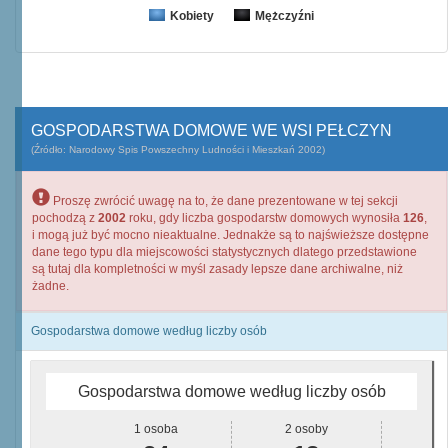
Kobiety
Mężczyźni
GOSPODARSTWA DOMOWE WE WSI PEŁCZYN
(Źródło: Narodowy Spis Powszechny Ludności i Mieszkań 2002)
Proszę zwrócić uwagę na to, że dane prezentowane w tej sekcji
pochodzą z
2002
roku, gdy liczba gospodarstw domowych wynosiła
126
,
i mogą już być mocno nieaktualne. Jednakże są to najświeższe dostępne
dane tego typu dla miejscowości statystycznych dlatego przedstawione
są tutaj dla kompletności w myśl zasady lepsze dane archiwalne, niż
żadne.
Gospodarstwa domowe według liczby osób
Gospodarstwa domowe według liczby osób
1 osoba
2 osoby