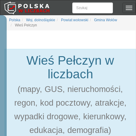
Pok
naw
Polska
Woj. dolnośląskie
Powiat wołowski
Gmina Wołów
Wieś Pełczyn
Wieś Pełczyn w
liczbach
(mapy, GUS, nieruchomości,
regon, kod pocztowy, atrakcje,
wypadki drogowe, kierunkowy,
edukacja, demografia)