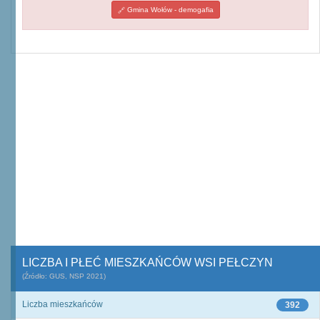
Gmina Wołów - demogafia
LICZBA I PŁEĆ MIESZKAŃCÓW WSI PEŁCZYN
(Źródło: GUS, NSP 2021)
Liczba mieszkańców
392