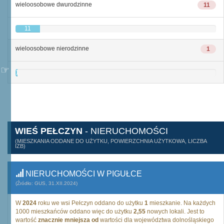
wieloosobowe dwurodzinne
11
11
wieloosobowe nierodzinne
1
1
WIEŚ PEŁCZYN
- NIERUCHOMOŚCI
(MIESZKANIA ODDANE DO UŻYTKU, POWIERZCHNIA UŻYTKOWA, LICZBA
IZB)
NIERUCHOMOŚCI W PIGUŁCE
(Źródło: GUS, 31.XII.2024)
W
2024
roku we wsi Pełczyn oddano do użytku
1
mieszkanie. Na każdych
1000 mieszkańców oddano więc do użytku
2,55
nowych lokali. Jest to
wartość
znacznie mniejsza od
wartości dla województwa dolnośląskiego