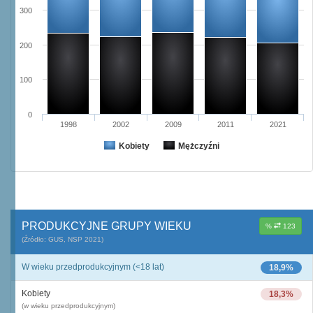
300
200
100
0
1998
2002
2009
2011
2021
Kobiety
Mężczyźni
PRODUKCYJNE GRUPY WIEKU
%
123
(Źródło: GUS, NSP 2021)
W wieku przedprodukcyjnym (<18 lat)
18,9%
Kobiety
18,3%
(w wieku przedprodukcyjnym)