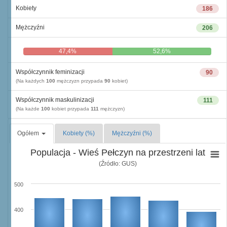
Kobiety
186
Mężczyźni
206
47,4%
52,6%
Współczynnik feminizacji
90
(Na każdych
100
mężczyzn przypada
90
kobiet)
Współczynnik maskulinizacji
111
(Na każde
100
kobiet przypada
111
mężczyzn)
Ogółem
Kobiety (%)
Mężczyźni (%)
Populacja - Wieś Pełczyn na przestrzeni lat
(Źródło: GUS)
500
400