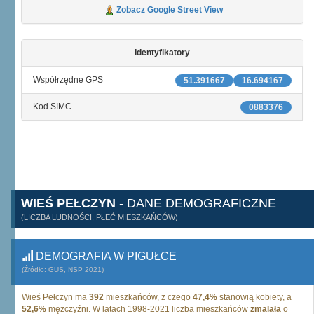
Zobacz Google Street View
Identyfikatory
Współrzędne GPS
51.391667
16.694167
Kod SIMC
0883376
WIEŚ PEŁCZYN
- DANE DEMOGRAFICZNE
(LICZBA LUDNOŚCI, PŁEĆ MIESZKAŃCÓW)
DEMOGRAFIA W PIGUŁCE
(Źródło: GUS, NSP 2021)
Wieś Pełczyn ma
392
mieszkańców, z czego
47,4%
stanowią kobiety, a
52,6%
mężczyźni. W latach 1998-2021 liczba mieszkańców
zmalała
o