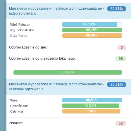
Mieszkania wyposażone w instalacje techniczno-sanitarne -
80,51%
ustęp spłukiwany
80,51%
Wieś Pełczyn
88,49%
woj. dolnośląskie
88,08%
Cała Polska
Odprowadzenie do sieci
0
Odprowadzenie do urządzenia lokalnego
95
0,0%
100,0%
Mieszkania wyposażone w instalacje techniczno-sanitarne -
80,51%
centralne ogrzewanie
80,51%
Wieś
76,05%
Dolnośląskie
77,80%
Cały kraj
Zbiorcze
53