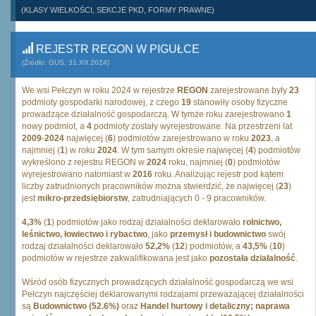
(KLASY WIELKOŚCI, SEKCJE PKD, FORMY PRAWNE)
REJESTR REGON W PIGUŁCE
(Źródło: GUS, 31.XII.2024)
We wsi Pełczyn w roku 2024 w rejestrze
REGON
zarejestrowane były
23
podmioty gospodarki narodowej, z czego
19
stanowiły osoby fizyczne
prowadzące działalność gospodarczą. W tymże roku zarejestrowano
1
nowy podmiot, a
4
podmioty zostały wyrejestrowane. Na przestrzeni lat
2009
-
2024
najwięcej (
6
) podmiotów zarejestrowano w roku
2023
, a
najmniej (
1
) w roku
2024
. W tym samym okresie najwięcej (
4
) podmiotów
wykreślono z rejestru REGON w
2024
roku, najmniej (
0
) podmiotów
wyrejestrowano natomiast w
2016
roku. Analizując rejestr pod kątem
liczby zatrudnionych pracowników można stwierdzić, że najwięcej (
23
)
jest
mikro-przedsiębiorstw
, zatrudniających 0 - 9 pracowników.
4,3%
(
1
) podmiotów jako rodzaj działalności deklarowało
rolnictwo,
leśnictwo, łowiectwo i rybactwo
, jako
przemysł i budownictwo
swój
rodzaj działalności deklarowało
52,2%
(
12
) podmiotów, a
43,5%
(
10
)
podmiotów w rejestrze zakwalifikowana jest jako
pozostała działalność
.
Wśród osób fizycznych prowadzących działalność gospodarczą we wsi
Pełczyn najczęściej deklarowanymi rodzajami przeważającej działalności
są
Budownictwo (52.6%)
oraz
Handel hurtowy i detaliczny; naprawa