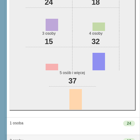
24
18
3 osoby
4 osoby
15
32
5 osób i więcej
37
1 osoba
24