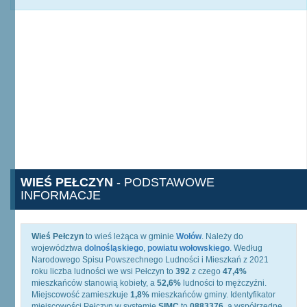
WIEŚ PEŁCZYN
- PODSTAWOWE
INFORMACJE
Wieś Pełczyn
to wieś leżąca w gminie
Wołów
. Należy do
województwa
dolnośląskiego
,
powiatu wołowskiego
. Według
Narodowego Spisu Powszechnego Ludności i Mieszkań z 2021
roku liczba ludności we wsi Pełczyn to
392
z czego
47,4%
mieszkańców stanowią kobiety, a
52,6%
ludności to mężczyźni.
Miejscowość zamieszkuje
1,8%
mieszkańców gminy. Identyfikator
miejscowości Pełczyn w systemie
SIMC
to
0883376
, a współrzędne