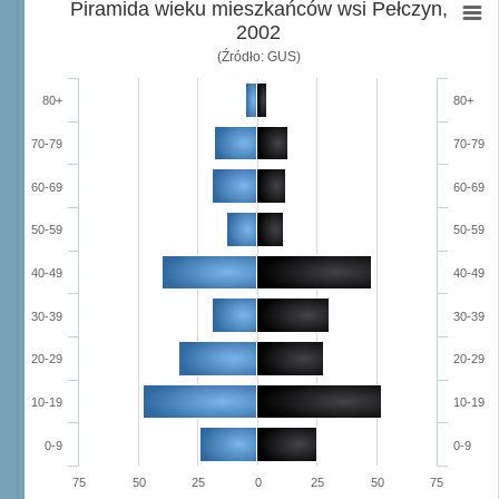
Piramida wieku mieszkańców wsi Pełczyn,
2002
(Źródło: GUS)
80+
80+
70-79
70-79
60-69
60-69
50-59
50-59
40-49
40-49
30-39
30-39
20-29
20-29
10-19
10-19
0-9
0-9
75
50
25
0
25
50
75