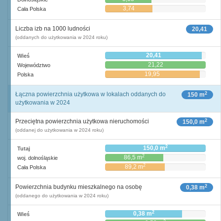
3,74
Cała Polska
Liczba izb na 1000 ludności
20,41
(oddanych do użytkowania w 2024 roku)
20,41
Wieś
21,22
Województwo
19,95
Polska
2
Łączna powierzchnia użytkowa w lokalach oddanych do
150 m
użytkowania w 2024
2
Przeciętna powierzchnia użytkowa nieruchomości
150,0 m
(oddanej do użytkowania w 2024 roku)
2
150,0 m
Tutaj
2
86,5 m
woj. dolnośląskie
2
89,2 m
Cała Polska
2
Powierzchnia budynku mieszkalnego na osobę
0,38 m
(oddanego do użytkowania w 2024 roku)
2
0,38 m
Wieś