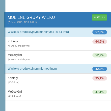
MOBILNE GRUPY WIEKU
%
123
(Źródło: GUS, NSP 2021)
W wieku produkcyjnym mobilnym (18-44 lata)
57,8%
Kobiety
64,9%
(w wieku mobilnym)
Mężczyźni
52,9%
(w wieku mobilnym)
W wieku produkcyjnym niemobilnym
42,2%
Kobiety
35,1%
(45-59 lat)
Mężczyźni
47,1%
(45-64 lata)