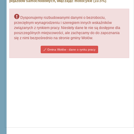
pojazdów samochodowych, włączając motocykle (10.5%)
.
Dysponujemy rozbudowanymi danymi o bezrobociu,
przeciętnym wynagrodzeniu i szeregiem innych wskaźników
związanych z rynkiem pracy. Niestety dane te nie są dostępne dla
poszczególnych miejscowości, ale zachęcamy do do zapoznania
się z nimi bezpośrednio na stronie gminy Wołów.
Gmina Wołów - dane o rynku pracy