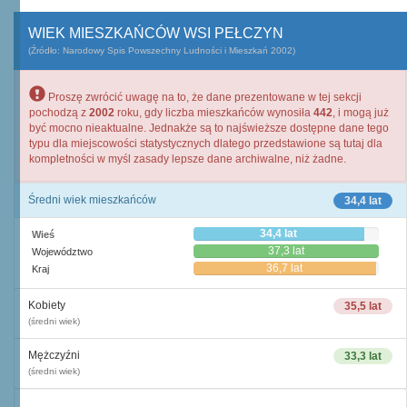
WIEK MIESZKAŃCÓW WSI PEŁCZYN
(Źródło: Narodowy Spis Powszechny Ludności i Mieszkań 2002)
Proszę zwrócić uwagę na to, że dane prezentowane w tej sekcji
pochodzą z
2002
roku, gdy liczba mieszkańców wynosiła
442
, i mogą już
być mocno nieaktualne. Jednakże są to najświeższe dostępne dane tego
typu dla miejscowości statystycznych dlatego przedstawione są tutaj dla
kompletności w myśl zasady lepsze dane archiwalne, niż żadne.
Średni wiek mieszkańców
34,4 lat
34,4 lat
Wieś
37,3 lat
Województwo
36,7 lat
Kraj
Kobiety
35,5 lat
(średni wiek)
Mężczyźni
33,3 lat
(średni wiek)