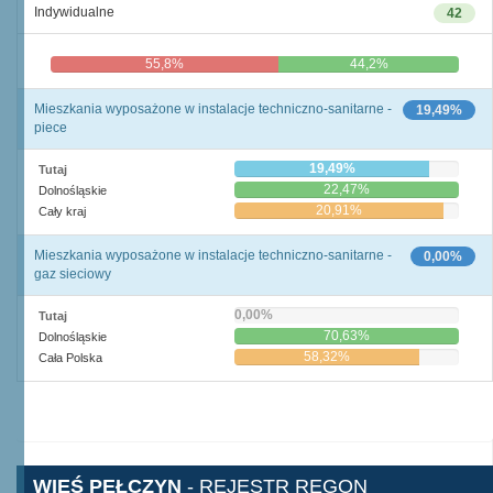
Indywidualne
42
55,8%
44,2%
Mieszkania wyposażone w instalacje techniczno-sanitarne -
19,49%
piece
19,49%
Tutaj
22,47%
Dolnośląskie
20,91%
Cały kraj
Mieszkania wyposażone w instalacje techniczno-sanitarne -
0,00%
gaz sieciowy
0,00%
Tutaj
70,63%
Dolnośląskie
58,32%
Cała Polska
WIEŚ PEŁCZYN
- REJESTR REGON