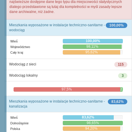
najświeższe dostępne dane tego typu dla miejscowości statystycznych
dlatego przedstawione są tutaj dla kompletności w myśl zasady lepsze
dane archiwalne, niż żadne.
Mieszkania wyposażone w instalacje techniczno-sanitarne -
100,00%
wodociąg
100,00%
Wieś
98,11%
Województwo
95,62%
Cały kraj
Wodociąg z sieci
115
Wodociąg lokalny
3
97,5%
2,5%
Mieszkania wyposażone w instalacje techniczno-sanitarne -
83,62%
kanalizacja
83,62%
Wieś
98,65%
Dolnośląskie
94,20%
Polska