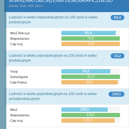
WSKAŹNIKI OBCIĄŻENIA DEMOGRAFICZNEGO
(Źródło: GUS, NSP 2021)
Ludność w wieku nieprodukcyjnym na 100 osób w wieku
65,4
produkcyjnym
65,4
Wieś Pełczyn
70,6
Województwo
70,8
Cały kraj
Ludność w wieku poprodukcyjnym na 100 osób w wieku
34,2
produkcyjnym
34,2
Tutaj
41,0
Dolnośląskie
39,5
Cała Polska
Ludność w wieku poprodukcyjnym na 100 osób w wieku
109,5
przedprodukcyjnym
109,5
Wieś
139,1
Województwo
126,0
Cały kraj