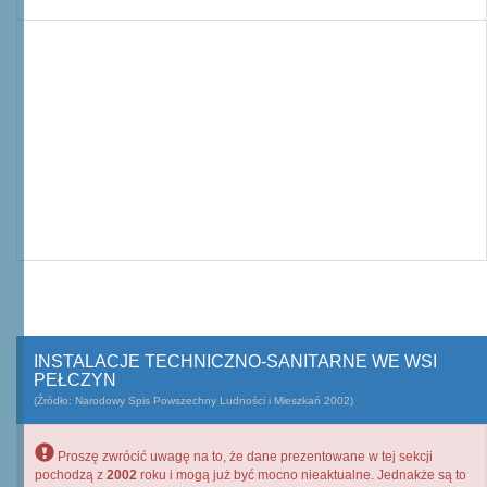
INSTALACJE TECHNICZNO-SANITARNE WE WSI
PEŁCZYN
(Źródło: Narodowy Spis Powszechny Ludności i Mieszkań 2002)
Proszę zwrócić uwagę na to, że dane prezentowane w tej sekcji
pochodzą z
2002
roku i mogą już być mocno nieaktualne. Jednakże są to