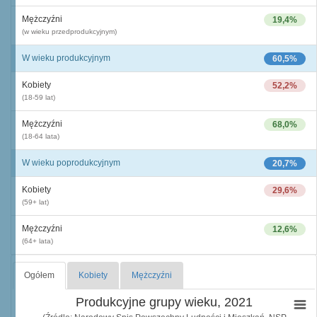
Mężczyźni
19,4%
(w wieku przedprodukcyjnym)
W wieku produkcyjnym
60,5%
Kobiety
52,2%
(18-59 lat)
Mężczyźni
68,0%
(18-64 lata)
W wieku poprodukcyjnym
20,7%
Kobiety
29,6%
(59+ lat)
Mężczyźni
12,6%
(64+ lata)
Ogółem
Kobiety
Mężczyźni
Produkcyjne grupy wieku, 2021