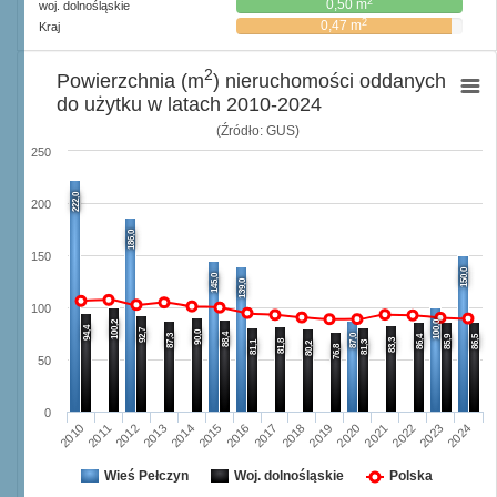
2
0,50 m
woj. dolnośląskie
2
0,47 m
Kraj
2
Powierzchnia (m
) nieruchomości oddanych
do użytku w latach 2010-2024
(Źródło: GUS)
250
222,0
200
186,0
150
150,0
145,0
139,0
100
100,2
100,0
94,4
92,7
90,0
88,4
87,3
87,0
86,4
85,9
86,5
83,3
81,8
81,1
81,3
80,2
76,8
50
0
2013
2020
2024
2016
2012
2019
2023
2015
2011
2018
2022
2014
2010
2017
2021
Wieś Pełczyn
Woj. dolnośląskie
Polska