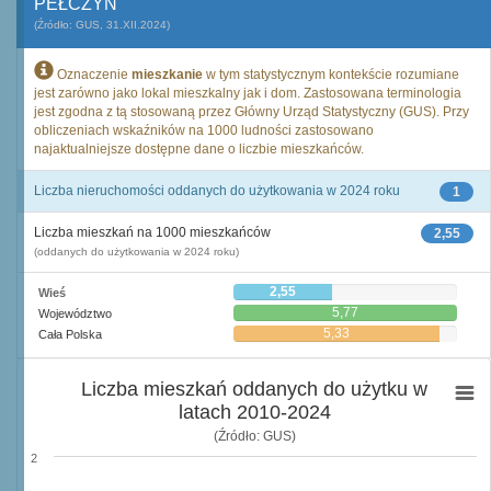
PEŁCZYN
(Źródło: GUS, 31.XII.2024)
Oznaczenie
mieszkanie
w tym statystycznym kontekście rozumiane
jest zarówno jako lokal mieszkalny jak i dom. Zastosowana terminologia
jest zgodna z tą stosowaną przez Główny Urząd Statystyczny (GUS). Przy
obliczeniach wskaźników na 1000 ludności zastosowano
najaktualniejsze dostępne dane o liczbie mieszkańców.
Liczba nieruchomości oddanych do użytkowania w 2024 roku
1
Liczba mieszkań na 1000 mieszkańców
2,55
(oddanych do użytkowania w 2024 roku)
2,55
Wieś
5,77
Województwo
5,33
Cała Polska
Liczba mieszkań oddanych do użytku w
latach 2010-2024
(Źródło: GUS)
2