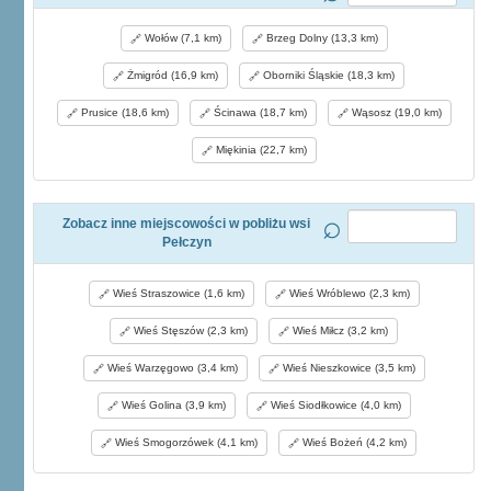
Wołów (7,1 km)
Brzeg Dolny (13,3 km)
Żmigród (16,9 km)
Oborniki Śląskie (18,3 km)
Prusice (18,6 km)
Ścinawa (18,7 km)
Wąsosz (19,0 km)
Miękinia (22,7 km)
Zobacz inne miejscowości w pobliżu wsi
Pełczyn
Wieś Straszowice (1,6 km)
Wieś Wróblewo (2,3 km)
Wieś Stęszów (2,3 km)
Wieś Miłcz (3,2 km)
Wieś Warzęgowo (3,4 km)
Wieś Nieszkowice (3,5 km)
Wieś Golina (3,9 km)
Wieś Siodłkowice (4,0 km)
Wieś Smogorzówek (4,1 km)
Wieś Bożeń (4,2 km)