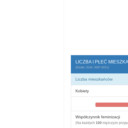
LICZBA I PŁEĆ MIESZ
(Źródło: GUS, NSP 2021)
Liczba mieszkańców
Kobiety
Współczynnik feminizacji
(Na każdych
100
mężczyzn przy