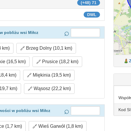
(+48) 71
DWL
w pobliżu wsi Miłcz
8 km)
Brzeg Dolny (10,1 km)
kie (16,5 km)
Prusice (18,2 km)
18,4 km)
Miękinia (19,5 km)
19,7 km)
Wąsosz (22,2 km)
Współ
Kod S
ości w pobliżu wsi Miłcz
e (1,7 km)
Wieś Garwół (1,8 km)