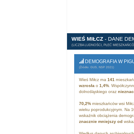
WIEŚ MIŁCZ
- DANE D
(LICZBA LUDNOŚCI, PŁEĆ MIESZKAŃC
DEMOGRAFIA W PIG
(Źródło: GUS, NSP 2021)
Wieś Miłcz ma
141
mieszkań
wzrosła
o
1,4%
. Współczynn
dolnośląskiego oraz
nieznac
70,2%
mieszkańców wsi Miłcz
wieku poprodukcyjnym. Na 1
wskaźnik obciążenia demogra
znacznie mniejszy od
wskaż
Według danych archiwalnyc