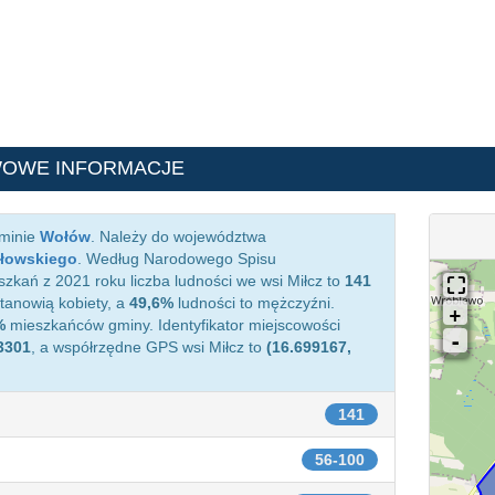
WOWE INFORMACJE
gminie
Wołów
. Należy do województwa
łowskiego
. Według Narodowego Spisu
kań z 2021 roku liczba ludności we wsi Miłcz to
141
anowią kobiety, a
49,6%
ludności to mężczyźni.
%
mieszkańców gminy. Identyfikator miejscowości
3301
, a współrzędne GPS wsi Miłcz to
(16.699167,
141
56-100