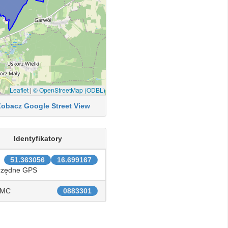
Leaflet
|
© OpenStreetMap (ODBL)
Zobacz Google Street View
Identyfikatory
51.363056
16.699167
rzędne GPS
IMC
0883301