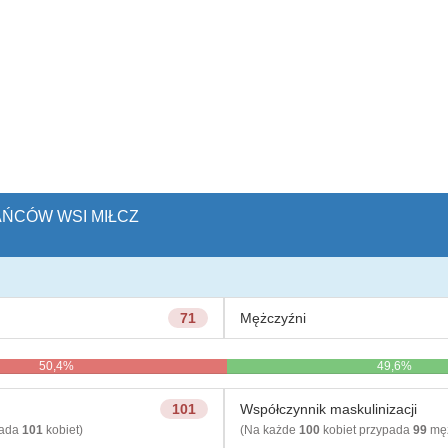
KAŃCÓW WSI MIŁCZ
71
Mężczyźni
50,4%
49,6%
101
Współczynnik maskulinizacji
pada
101
kobiet)
(Na każde
100
kobiet przypada
99
męż