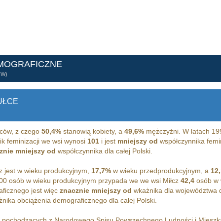
EMOGRAFICZNE
ÓW)
UŁCE
ców, z czego
50,4%
stanowią kobiety, a
49,6%
mężczyźni. W latach 19
ik feminizacji we wsi wynosi
101
i jest
mniejszy od
współczynnika femin
znie mniejszy od
współczynnika dla całej Polski.
 jest w wieku produkcyjnym,
17,7%
w wieku przedprodukcyjnym, a
12
00 osób w wieku produkcyjnym przypada we we wsi Miłcz
42,4
osób w 
ficznego jest więc
znacznie mniejszy od
wkażnika dla województwa d
nika obciążenia demograficznego dla całej Polski.
h pochodzących z Narodowego Spisu Powszechnego Ludności i Miesz