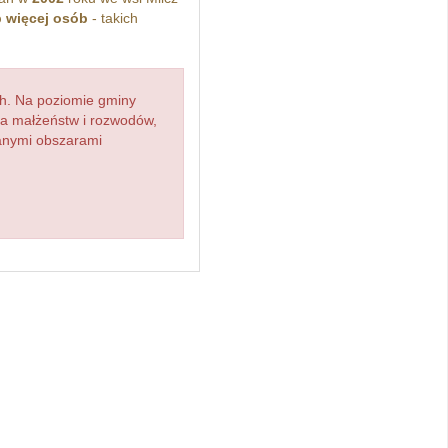
b więcej osób
- takich
h. Na poziomie gminy
zba małżeństw i rozwodów,
ianymi obszarami