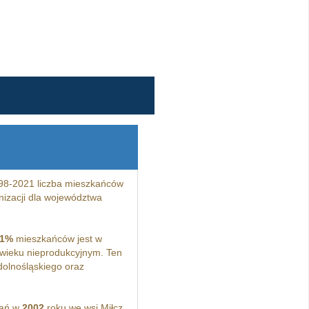
98-2021 liczba mieszkańców
izacji dla województwa
,1%
mieszkańców jest w
wieku nieprodukcyjnym. Ten
olnośląskiego oraz
kań w
2002
roku we wsi Miłcz