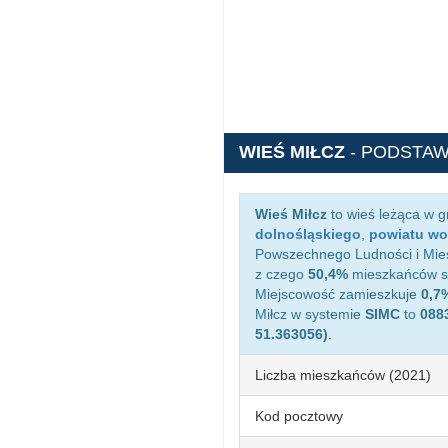
WIEŚ MIŁCZ
- PODSTA
Wieś Miłcz
to wieś leżąca w 
dolnośląskiego
,
powiatu wo
Powszechnego Ludności i Miesz
z czego
50,4%
mieszkańców st
Miejscowość zamieszkuje
0,7
Miłcz w systemie
SIMC
to
088
51.363056)
.
Liczba mieszkańców (2021)
Kod pocztowy