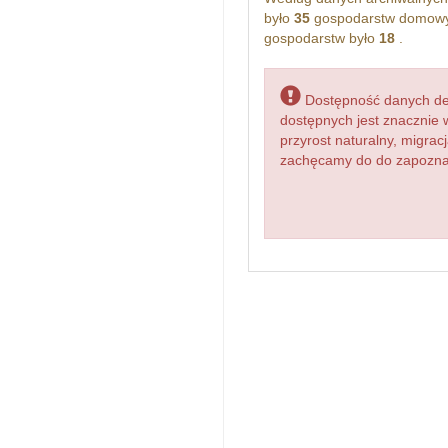
było
35
gospodarstw domowyc
gospodarstw było
18
.
Dostępność danych dem
dostępnych jest znacznie 
przyrost naturalny, migr
zachęcamy do do zapoznan