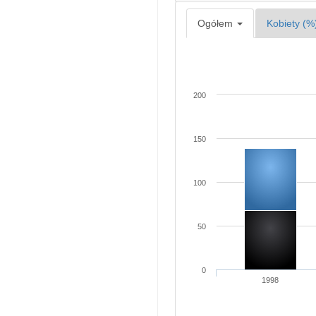
Ogółem
Kobiety (%
200
150
100
50
0
1998