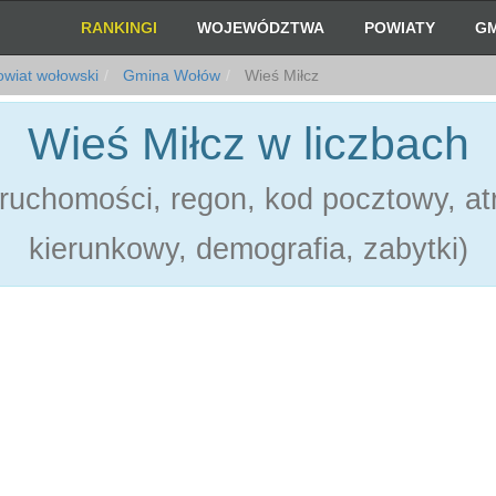
RANKINGI
WOJEWÓDZTWA
POWIATY
GM
wiat wołowski
Gmina Wołów
Wieś Miłcz
Wieś Miłcz w liczbach
ruchomości, regon, kod pocztowy, atr
kierunkowy, demografia, zabytki)