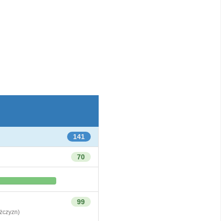
141
70
99
czyzn)