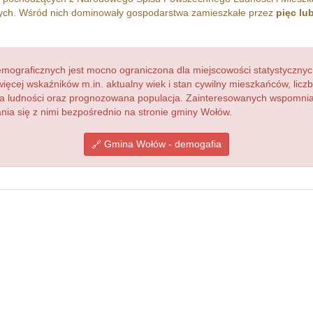
h. Wśród nich dominowały gospodarstwa zamieszkałe przez
pięc lu
ograficznych jest mocno ograniczona dla miejscowości statystycznyc
więcej wskaźników m.in. aktualny wiek i stan cywilny mieszkańców, lic
acja ludności oraz prognozowana populacja. Zainteresowanych wspomn
ia się z nimi bezpośrednio na stronie gminy Wołów.
Gmina Wołów - demogafia