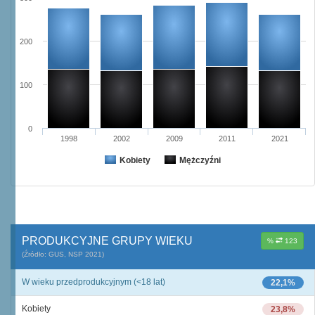
200
100
0
1998
2002
2009
2011
2021
Kobiety
Mężczyźni
PRODUKCYJNE GRUPY WIEKU
%
123
(Źródło: GUS, NSP 2021)
W wieku przedprodukcyjnym (<18 lat)
22,1%
Kobiety
23,8%