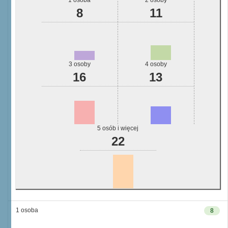
1 osoba
2 osoby
8
11
3 osoby
4 osoby
16
13
5 osób i więcej
22
1 osoba
8