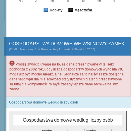
30
20
10
0
10
20
30
Kobiety
Mężczyźni
GOSPODARSTWA DOMOWE WE WSI NOWY ZAMEK
(Źródło: Narodowy Spis Powszechny Ludności i Mieszkań 2002)
Proszę zwrócić uwagę na to, że dane prezentowane w tej sekcji
pochodzą z
2002
roku, gdy liczba gospodarstw domowych wynosiła
70
, i
mogą już być mocno nieaktualne. Jednakże są to najświeższe dostępne
dane tego typu dla miejscowości statystycznych dlatego przedstawione
są tutaj dla kompletności w myśl zasady lepsze dane archiwalne, niż
żadne.
Gospodarstwa domowe według liczby osób
Gospodarstwa domowe według liczby osób