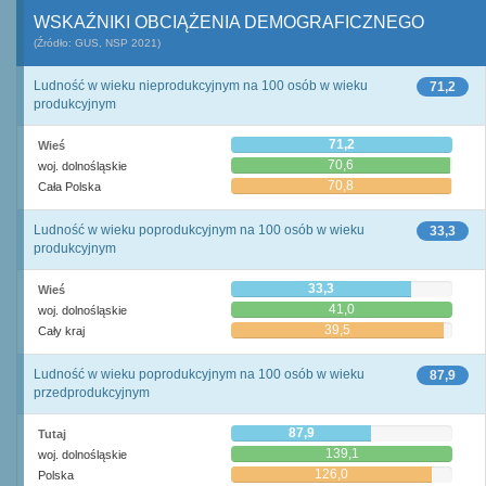
WSKAŹNIKI OBCIĄŻENIA DEMOGRAFICZNEGO
(Źródło: GUS, NSP 2021)
Ludność w wieku nieprodukcyjnym na 100 osób w wieku
71,2
produkcyjnym
71,2
Wieś
70,6
woj. dolnośląskie
70,8
Cała Polska
Ludność w wieku poprodukcyjnym na 100 osób w wieku
33,3
produkcyjnym
33,3
Wieś
41,0
woj. dolnośląskie
39,5
Cały kraj
Ludność w wieku poprodukcyjnym na 100 osób w wieku
87,9
przedprodukcyjnym
87,9
Tutaj
139,1
woj. dolnośląskie
126,0
Polska