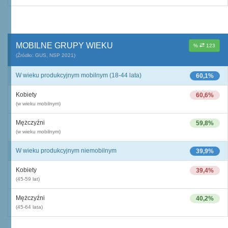
MOBILNE GRUPY WIEKU
%
123
(Źródło: GUS, NSP 2021)
W wieku produkcyjnym mobilnym (18-44 lata)
60,1%
Kobiety
60,6%
(w wieku mobilnym)
Mężczyźni
59,8%
(w wieku mobilnym)
W wieku produkcyjnym niemobilnym
39,9%
Kobiety
39,4%
(45-59 lat)
Mężczyźni
40,2%
(45-64 lata)