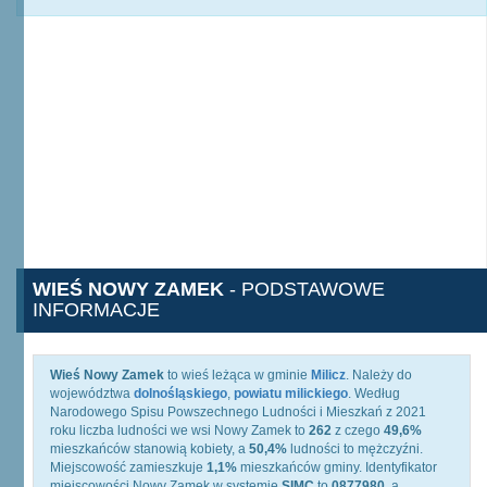
WIEŚ NOWY ZAMEK
- PODSTAWOWE
INFORMACJE
Wieś Nowy Zamek
to wieś leżąca w gminie
Milicz
. Należy do
województwa
dolnośląskiego
,
powiatu milickiego
. Według
Narodowego Spisu Powszechnego Ludności i Mieszkań z 2021
roku liczba ludności we wsi Nowy Zamek to
262
z czego
49,6%
mieszkańców stanowią kobiety, a
50,4%
ludności to mężczyźni.
Miejscowość zamieszkuje
1,1%
mieszkańców gminy. Identyfikator
miejscowości Nowy Zamek w systemie
SIMC
to
0877980
, a