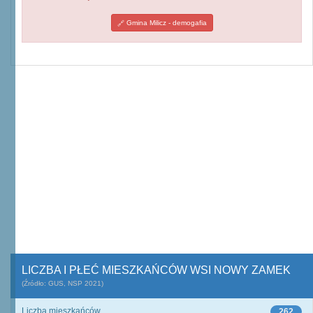
Gmina Milicz - demogafia
LICZBA I PŁEĆ MIESZKAŃCÓW WSI NOWY ZAMEK
(Źródło: GUS, NSP 2021)
Liczba mieszkańców
262