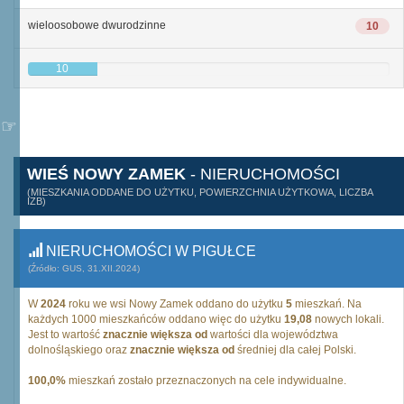
wieloosobowe dwurodzinne
10
10
WIEŚ NOWY ZAMEK
- NIERUCHOMOŚCI
(MIESZKANIA ODDANE DO UŻYTKU, POWIERZCHNIA UŻYTKOWA, LICZBA
IZB)
NIERUCHOMOŚCI W PIGUŁCE
(Źródło: GUS, 31.XII.2024)
W
2024
roku we wsi Nowy Zamek oddano do użytku
5
mieszkań. Na
każdych 1000 mieszkańców oddano więc do użytku
19,08
nowych lokali.
Jest to wartość
znacznie większa od
wartości dla województwa
dolnośląskiego oraz
znacznie większa od
średniej dla całej Polski.
100,0%
mieszkań zostało przeznaczonych na cele indywidualne.