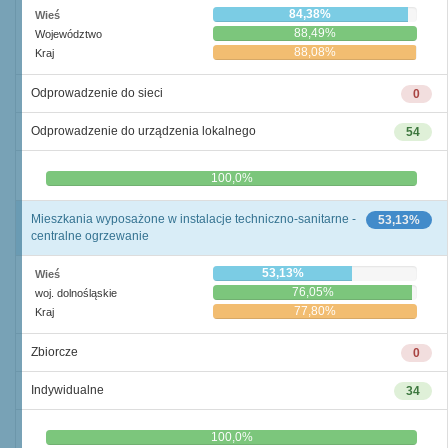
84,38%
Wieś
88,49%
Województwo
88,08%
Kraj
Odprowadzenie do sieci
0
Odprowadzenie do urządzenia lokalnego
54
0,0%
100,0%
Mieszkania wyposażone w instalacje techniczno-sanitarne -
53,13%
centralne ogrzewanie
53,13%
Wieś
76,05%
woj. dolnośląskie
77,80%
Kraj
Zbiorcze
0
Indywidualne
34
0,0%
100,0%