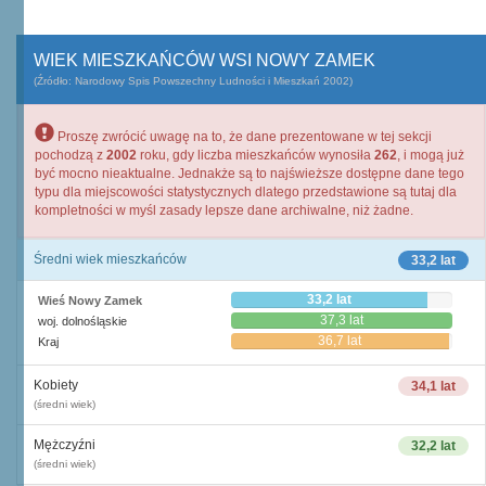
WIEK MIESZKAŃCÓW WSI NOWY ZAMEK
(Źródło: Narodowy Spis Powszechny Ludności i Mieszkań 2002)
Proszę zwrócić uwagę na to, że dane prezentowane w tej sekcji
pochodzą z
2002
roku, gdy liczba mieszkańców wynosiła
262
, i mogą już
być mocno nieaktualne. Jednakże są to najświeższe dostępne dane tego
typu dla miejscowości statystycznych dlatego przedstawione są tutaj dla
kompletności w myśl zasady lepsze dane archiwalne, niż żadne.
Średni wiek mieszkańców
33,2 lat
33,2 lat
Wieś Nowy Zamek
37,3 lat
woj. dolnośląskie
36,7 lat
Kraj
Kobiety
34,1 lat
(średni wiek)
Mężczyźni
32,2 lat
(średni wiek)