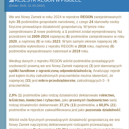
REJESTR REGON W PIGUŁCE
(Źródło: GUS, 31.XII.2024)
We wsi Nowy Zamek w roku 2024 w rejestrze
REGON
zarejestrowanych
było
35
podmiotów gospodarki narodowej, z czego
24
stanowiły osoby
fizyczne prowadzące działalność gospodarczą. W tymże roku
zarejestrowano
2
nowe podmioty, a
1
podmiot został wyrejestrowany. Na
przestrzeni lat
2009
-
2024
najwięcej (
6
) podmiotów zarejestrowano w roku
2020
, a najmniej (
0
) w roku
2023
. W tym samym okresie najwięcej (
4
)
podmiotów wykreślono z rejestru REGON w
2018
roku, najmniej (
0
)
podmiotów wyrejestrowano natomiast w
2019
roku.
Według danych z rejestru REGON wśród podmiotów posiadających
osobowość prawną we wsi Nowy Zamek najwięcej (
3
) jest stanowiących
spółki handlowe z ograniczoną odpowiedzialnością
. Analizując rejestr
pod kątem liczby zatrudnionych pracowników można stwierdzić, że
najwięcej (
33
) jest
mikro-przedsiębiorstw
, zatrudniających 0 - 9
pracowników.
2,9%
(
1
) podmiotów jako rodzaj działalności deklarowało
rolnictwo,
leśnictwo, łowiectwo i rybactwo
, jako
przemysł i budownictwo
swój
rodzaj działalności deklarowało
37,1%
(
13
) podmiotów, a
60,0%
(
21
)
podmiotów w rejestrze zakwalifikowana jest jako
pozostała działalność
.
Wśród osób fizycznych prowadzących działalność gospodarczą we wsi
Nowy Zamek najczęściej deklarowanymi rodzajami przeważającej