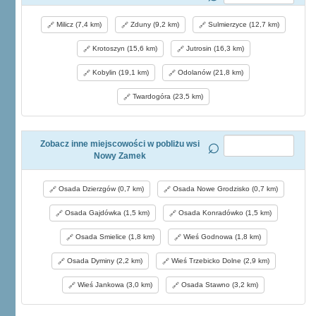
Milicz (7,4 km)
Zduny (9,2 km)
Sulmierzyce (12,7 km)
Krotoszyn (15,6 km)
Jutrosin (16,3 km)
Kobylin (19,1 km)
Odolanów (21,8 km)
Twardogóra (23,5 km)
Zobacz inne miejscowości w pobliżu wsi
Nowy Zamek
Osada Dzierzgów (0,7 km)
Osada Nowe Grodzisko (0,7 km)
Osada Gajdówka (1,5 km)
Osada Konradówko (1,5 km)
Osada Smielice (1,8 km)
Wieś Godnowa (1,8 km)
Osada Dyminy (2,2 km)
Wieś Trzebicko Dolne (2,9 km)
Wieś Jankowa (3,0 km)
Osada Stawno (3,2 km)