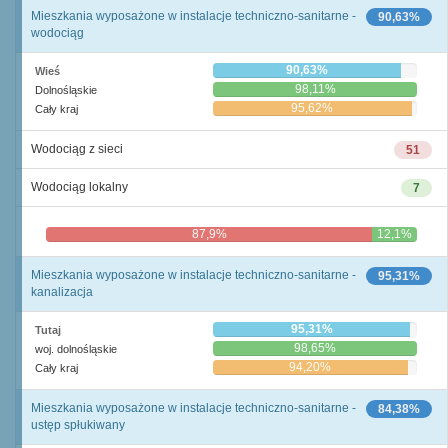
Mieszkania wyposażone w instalacje techniczno-sanitarne -
90,63%
wodociąg
90,63%
Wieś
98,11%
Dolnośląskie
95,62%
Cały kraj
Wodociąg z sieci
51
Wodociąg lokalny
7
87,9%
12,1%
Mieszkania wyposażone w instalacje techniczno-sanitarne -
95,31%
kanalizacja
95,31%
Tutaj
98,65%
woj. dolnośląskie
94,20%
Cały kraj
Mieszkania wyposażone w instalacje techniczno-sanitarne -
84,38%
ustęp spłukiwany