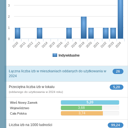
3
2
1
0
2016
2014
2015
2013
2012
2010
2011
2024
2023
2021
2022
2020
2019
2017
2018
Indywidualne
Łączna liczba izb w mieszkaniach oddanych do użytkowania w
26
2024
Przeciętna liczba izb w lokalu
5,20
(oddanego do użytkowania w 2024 roku)
5,20
Wieś Nowy Zamek
3,68
Województwo
3,74
Cała Polska
Liczba izb na 1000 ludności
99,24