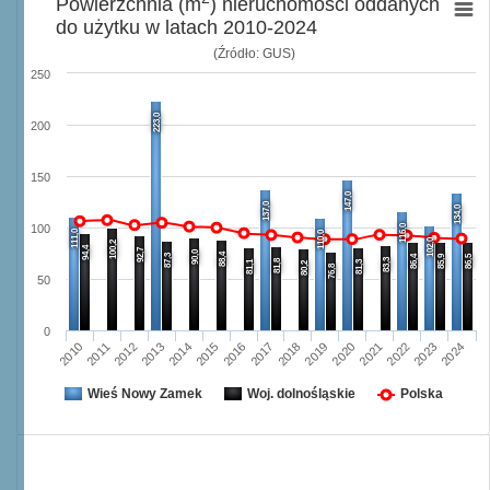
Powierzchnia (m
) nieruchomości oddanych
do użytku w latach 2010-2024
(Źródło: GUS)
250
223,0
200
150
147,0
137,0
134,0
116,0
100
111,0
110,0
102,0
100,2
94,4
92,7
90,0
88,4
87,3
86,4
85,9
86,5
83,3
81,8
81,1
81,3
80,2
76,8
50
0
2013
2020
2024
2016
2012
2019
2023
2015
2011
2018
2022
2014
2010
2017
2021
Wieś Nowy Zamek
Woj. dolnośląskie
Polska