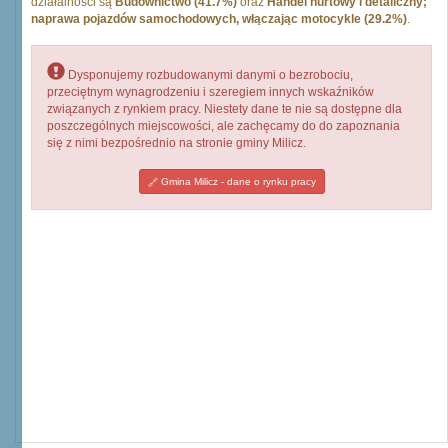
działalności są
Budownictwo (41.7%)
oraz
Handel hurtowy i detaliczny;
naprawa pojazdów samochodowych, włączając motocykle (29.2%)
.
Dysponujemy rozbudowanymi danymi o bezrobociu,
przeciętnym wynagrodzeniu i szeregiem innych wskaźników
związanych z rynkiem pracy. Niestety dane te nie są dostępne dla
poszczególnych miejscowości, ale zachęcamy do do zapoznania
się z nimi bezpośrednio na stronie gminy Milicz.
Gmina Milicz - dane o rynku pracy