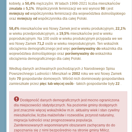
kobiety, a
50,4%
mężczyźni. W latach 1998-2021 liczba mieszkańców
zmalała
o
5,1%
. Współczynnik feminizacji we wsi wynosi
98
i jest
mniejszy od
współczynnika feminizacji dla województwa dolnośląskiego
oraz
mniejszy od
współczynnika dla całej Polski.
58,4%
mieszkańców wsi Nowy Zamek jest w wieku produkcyjnym,
22,1%
w wieku przedprodukcyjnym, a
19,5%
mieszkańców jest w wieku
poprodukcyjnym. Na 100 osób w wieku produkcyjnym przypada we we
wsi Nowy Zamek
71,2
osób w wieku nieprodukcyjnym. Ten wskaźnik
obciążenia demograficznego jest więc
porównywalny do
wkażnika dla
województwa dolnośląskiego oraz
porównywalny do
wskażnika
obciążenia demograficznego dla całej Polski.
Według danych archiwalnych pochodzących z Narodowego Spisu
Powszechnego Ludności i Mieszkań w
2002
roku we wsi Nowy Zamek
było
70
gospodarstw domowych. Wśród nich dominowały gospodarstwa
zamieszkałe przez
pięc lub więcej osób
- takich gospodarstw były
22
.
Dostępność danych demograficznych jest mocno ograniczona
dla miejscowości statystycznych. Na poziomie gminy dostępnych
jest znacznie więcej wskaźników m.in. aktualny wiek i stan cywilny
mieszkańców, liczba małżeństw i rozwodów, przyrost naturalny,
migracja ludności oraz prognozowana populacja.
Zainteresowanych wspomnianymi obszarami zachęcamy do do
zapoznania się z nimi bezpośrednio na stronie gminy Milicz.