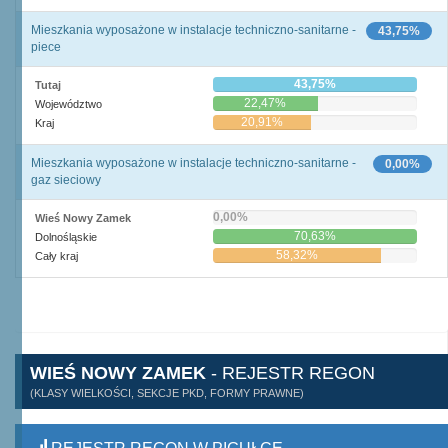
Mieszkania wyposażone w instalacje techniczno-sanitarne -
43,75%
piece
43,75%
Tutaj
22,47%
Województwo
20,91%
Kraj
Mieszkania wyposażone w instalacje techniczno-sanitarne -
0,00%
gaz sieciowy
0,00%
Wieś Nowy Zamek
70,63%
Dolnośląskie
58,32%
Cały kraj
WIEŚ NOWY ZAMEK
- REJESTR REGON
(KLASY WIELKOŚCI, SEKCJE PKD, FORMY PRAWNE)