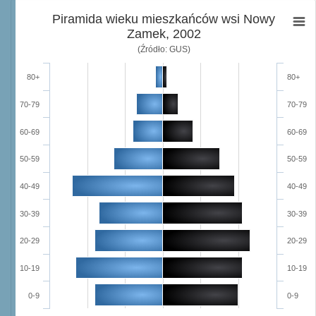
Piramida wieku mieszkańców wsi Nowy
Zamek, 2002
(Źródło: GUS)
80+
80+
70-79
70-79
60-69
60-69
50-59
50-59
40-49
40-49
30-39
30-39
20-29
20-29
10-19
10-19
0-9
0-9