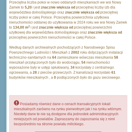
Przeciętna liczba pokoi w nowo oddanych mieszkaniach we wsi Nowy
Zamek to
5,20
i jest
znacznie większa od
przeciętnej liczby izb dla
województwa dolnośląskiego oraz
znacznie większa od
przeciętnej
liczby pokoi w całej Polsce. Przeciętna powierzchnia użytkowa
nieruchomości oddanej do użytkowania w 2024 roku we wsi Nowy Zamek
2
to
134,00 m
i jest
znacznie większa od
przeciętnej powierzchni
użytkowej dla województwa dolnośląskiego oraz
znacznie większa od
przeciętnej powierzchni nieruchomości w całej Polsce.
Według danych archiwalnych pochodzących z Narodowego Spisu
Powszechnego Ludności i Mieszkań z
2002
roku dotyczących instalacji
techniczno-sanitarnych na
64
zamieszkane wówczas mieszkania
58
mieszkań przyłączonych było do wodociągu,
54
nieruchomości
wyposażone były w ustęp spłukiwany,
34
korzystały z centralnego
ogrzewania, a
28
z pieców grzewczych. Z kanalizacji korzystało
61
budynków mieszkalnych , a
0
podłączonych było do gazu sieciowego.
Posiadamy również dane o cenach transakcyjnych lokali
mieszkalnych zarówno na rynku pierwotnym jak i na rynku wtórnym.
Niestety dane te nie są dostępne dla jednostek administracyjnych
mniejszych od powiatów. Zapraszamy do zapoznania się z nimi
bezpośrednio na stronie powiatu milickiego.