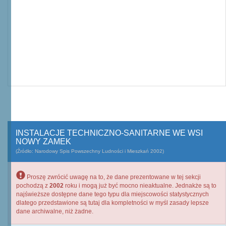
INSTALACJE TECHNICZNO-SANITARNE WE WSI
NOWY ZAMEK
(Źródło: Narodowy Spis Powszechny Ludności i Mieszkań 2002)
Proszę zwrócić uwagę na to, że dane prezentowane w tej sekcji
pochodzą z
2002
roku i mogą już być mocno nieaktualne. Jednakże są to
najświeższe dostępne dane tego typu dla miejscowości statystycznych
dlatego przedstawione są tutaj dla kompletności w myśl zasady lepsze
dane archiwalne, niż żadne.