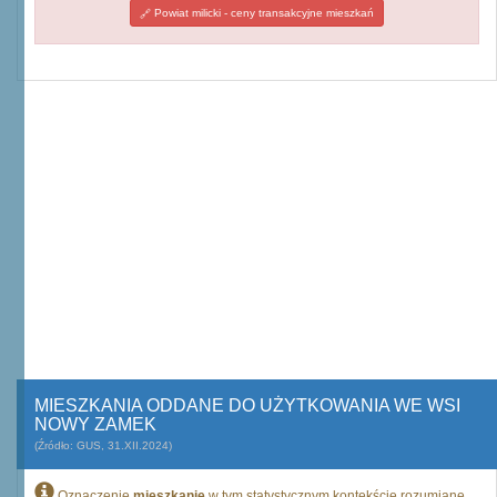
Powiat milicki - ceny transakcyjne mieszkań
MIESZKANIA ODDANE DO UŻYTKOWANIA WE WSI
NOWY ZAMEK
(Źródło: GUS, 31.XII.2024)
Oznaczenie
mieszkanie
w tym statystycznym kontekście rozumiane