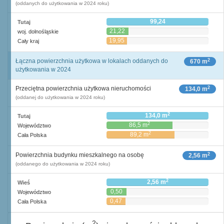
(oddanych do użytkowania w 2024 roku)
99,24
Tutaj
21,22
woj. dolnośląskie
19,95
Cały kraj
2
Łączna powierzchnia użytkowa w lokalach oddanych do
670 m
użytkowania w 2024
2
Przeciętna powierzchnia użytkowa nieruchomości
134,0 m
(oddanej do użytkowania w 2024 roku)
2
134,0 m
Tutaj
2
86,5 m
Województwo
2
89,2 m
Cała Polska
2
Powierzchnia budynku mieszkalnego na osobę
2,56 m
(oddanego do użytkowania w 2024 roku)
2
2,56 m
Wieś
0,50
Województwo
2
m
0,47
Cała Polska
2
m
2