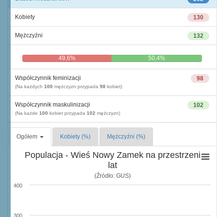
Kobiety
130
Mężczyźni
132
49,6%
50,4%
Współczynnik feminizacji
98
(Na każdych
100
mężczyzn przypada
98
kobiet)
Współczynnik maskulinizacji
102
(Na każde
100
kobiet przypada
102
mężczyzn)
Ogółem
Kobiety (%)
Mężczyźni (%)
Populacja - Wieś Nowy Zamek na przestrzeni
lat
(Źródło: GUS)
400
300