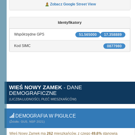
Zobacz Google Street View
Identyfikatory
Współrzędne GPS
51.565000
17.358889
Kod SIMC
0877980
WIEŚ NOWY ZAMEK
- DANE
DEMOGRAFICZNE
(LICZBA LUDNOŚCI, PŁEĆ MIESZKAŃCÓW)
DEMOGRAFIA W PIGUŁCE
(Źródło: GUS, NSP 2021)
Wieś Nowy Zamek ma
262
mieszkańców, z czego
49,6%
stanowią