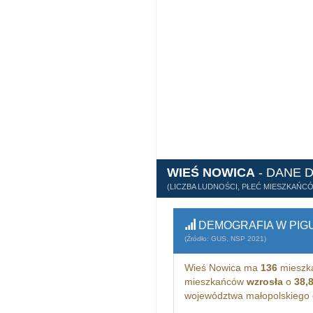
WIEŚ NOWICA
- DANE 
(LICZBA LUDNOŚCI, PŁEĆ MIESZKAŃC
DEMOGRAFIA W PIG
(Źródło: GUS, NSP 2021)
Wieś Nowica ma
136
mieszk
mieszkańców
wzrosła
o
38,
województwa małopolskiego