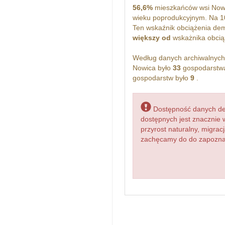
56,6%
mieszkańców wsi Nowi
wieku poprodukcyjnym. Na 1
Ten wskaźnik obciążenia dem
większy od
wskażnika obciąż
Według danych archiwalnyc
Nowica było
33
gospodarstwa
gospodarstw było
9
.
Dostępność danych dem
dostępnych jest znacznie 
przyrost naturalny, migr
zachęcamy do do zapoznani