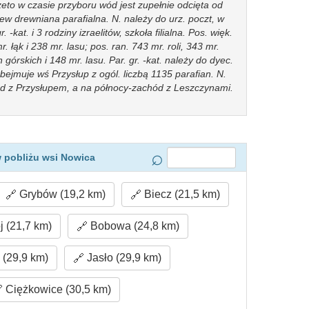
eto w czasie przyboru wód jest zupełnie odcięta od
iew drewniana parafialna. N. należy do urz. poczt, w
 -kat. i 3 rodziny izraelitów, szkoła filialna. Pos. więk.
 łąk i 238 mr. lasu; pos. ran. 743 mr. roli, 343 mr.
 górskich i 148 mr. lasu. Par. gr. -kat. należy do dyec.
bejmuje wś Przysłup z ogól. liczbą 1135 parafian. N.
d z Przysłupem, a na północy-zachód z Leszczynami.
 pobliżu wsi Nowica
Grybów (19,2 km)
Biecz (21,5 km)
j (21,7 km)
Bobowa (24,8 km)
(29,9 km)
Jasło (29,9 km)
Ciężkowice (30,5 km)