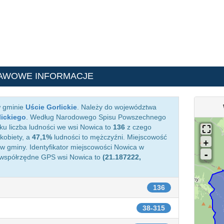
AWOWE INFORMACJE
w gminie
Uście Gorlickie
. Należy do województwa
lickiego
. Według Narodowego Spisu Powszechnego
ku liczba ludności we wsi Nowica to
136
z czego
kobiety, a
47,1%
ludności to mężczyźni. Miejscowość
 gminy. Identyfikator miejscowości Nowica w
 współrzędne GPS wsi Nowica to
(21.187222,
136
38-315