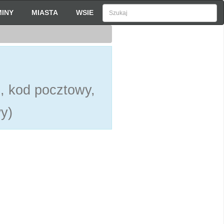
INY
MIASTA
WSIE
e, kod pocztowy,
y)