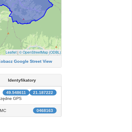
Leaflet
|
© OpenStreetMap (ODBL)
Zobacz Google Street View
Identyfikatory
49.548611
21.187222
rzędne GPS
IMC
0468163