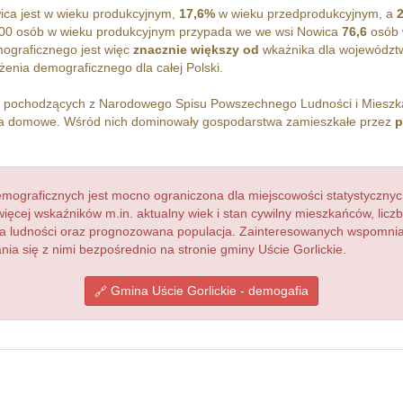
ca jest w wieku produkcyjnym,
17,6%
w wieku przedprodukcyjnym, a
00 osób w wieku produkcyjnym przypada we we wsi Nowica
76,6
osób 
ograficznego jest więc
znacznie większy od
wkażnika dla województ
enia demograficznego dla całej Polski.
h pochodzących z Narodowego Spisu Powszechnego Ludności i Miesz
 domowe. Wśród nich dominowały gospodarstwa zamieszkałe przez
p
ograficznych jest mocno ograniczona dla miejscowości statystycznyc
więcej wskaźników m.in. aktualny wiek i stan cywilny mieszkańców, lic
acja ludności oraz prognozowana populacja. Zainteresowanych wspomn
a się z nimi bezpośrednio na stronie gminy Uście Gorlickie.
Gmina Uście Gorlickie - demogafia