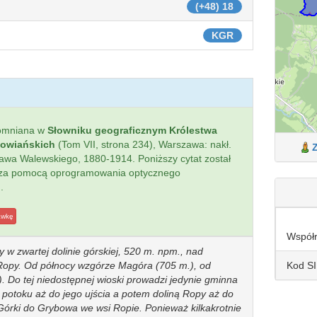
(+48) 18
KGR
omniana w
Słowniku geograficznym Królestwa
łowiańskich
(Tom VII, strona 234), Warszawa: nakł.
sława Walewskiego, 1880-1914. Poniższy cytat został
 za pomocą oprogramowania optycznego
.
awkę
Współ
y w zwartej dolinie górskiej, 520 m. npm., nad
Kod S
Ropy. Od północy wzgórze Magóra (705 m.), od
 Do tej niedostępnej wioski prowadzi jedynie gminna
potoku aż do jego ujścia a potem doliną Ropy aż do
Górki do Grybowa we wsi Ropie. Ponieważ kilkakrotnie