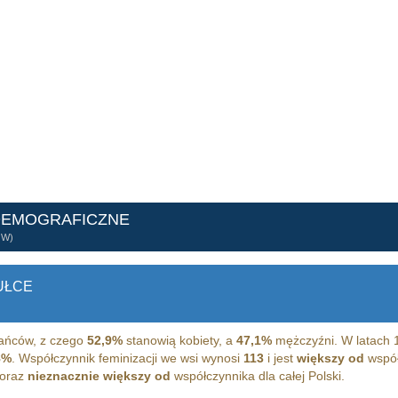
DEMOGRAFICZNE
ÓW)
UŁCE
ańców, z czego
52,9%
stanowią kobiety, a
47,1%
mężczyźni. W latach 
8%
. Współczynnik feminizacji we wsi wynosi
113
i jest
większy od
współ
 oraz
nieznacznie większy od
współczynnika dla całej Polski.