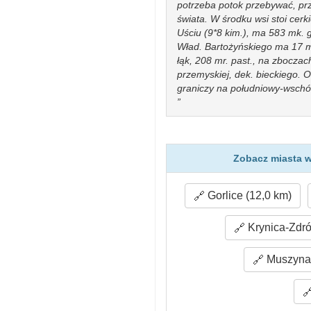
potrzeba potok przebywać, prz
świata. W środku wsi stoi cerk
Uściu (9*8 kim.), ma 583 mk. gr.
Wład. Bartożyńskiego ma 17 mr.
łąk, 208 mr. past., na zboczach
przemyskiej, dek. bieckiego. O
graniczy na południowy-wschó
Zobacz miasta w
Gorlice (12,0 km)
Krynica-Zdró
Muszyna 