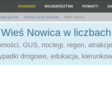
RANKINGI
WOJEWÓDZTWA
POWIATY
GM
iat gorlicki
Gmina Uście Gorlickie
Wieś Nowica
Wieś Nowica w liczbach
mości, GUS, noclegi, regon, atrakcj
ypadki drogowe, edukacja, kierunkow