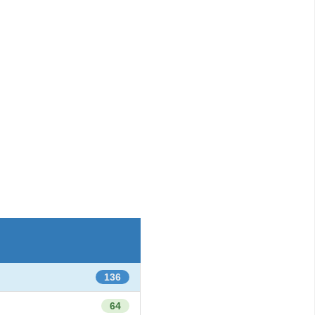
136
64