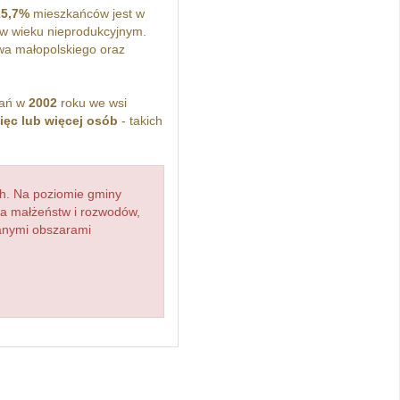
25,7%
mieszkańców jest w
w wieku nieprodukcyjnym.
wa małopolskiego oraz
kań w
2002
roku we wsi
ięc lub więcej osób
- takich
h. Na poziomie gminy
zba małżeństw i rozwodów,
ianymi obszarami