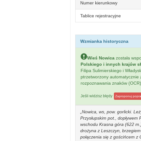
Numer kierunkowy
Tablice rejestracyjne
Wzmianka historyczna
Wieś Nowica
została wsp
Polskiego i innych krajów s
Filipa Sulimierskiego i Włady
ptrzetworzony automatycznie
rozpoznawania znaków (OCR)
Jeśli widzisz błędy
Zaproponuj popr
Nowica, ws, pow. gorlicki. Leż
Przysłupskim pot., dopływem 
wschodu Krasna góra (622 m.).
drożyna z Leszczyn, brzegiem 
połączenia się z gościńcem z 