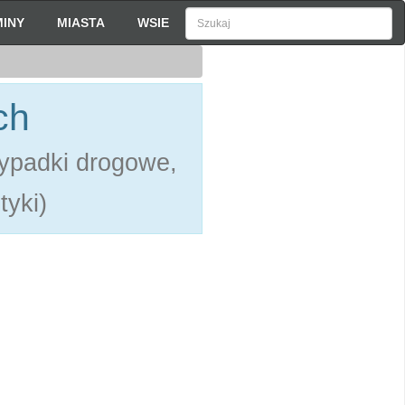
INY
MIASTA
WSIE
ch
ypadki drogowe,
tyki)