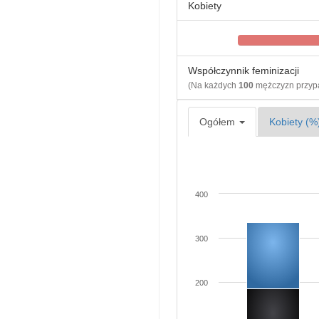
Kobiety
Współczynnik feminizacji
(Na każdych
100
mężczyzn przy
Ogółem
Kobiety (%
400
300
200