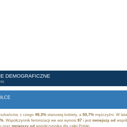
NE DEMOGRAFICZNE
ÓW)
UŁCE
szkańców, z czego
49,3%
stanowią kobiety, a
50,7%
mężczyźni. W lata
1%
. Współczynnik feminizacji we wsi wynosi
97
i jest
mniejszy od
współc
o oraz
mniejszy od
współczynnika dla całej Polski.