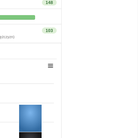
148
103
żczyzn)