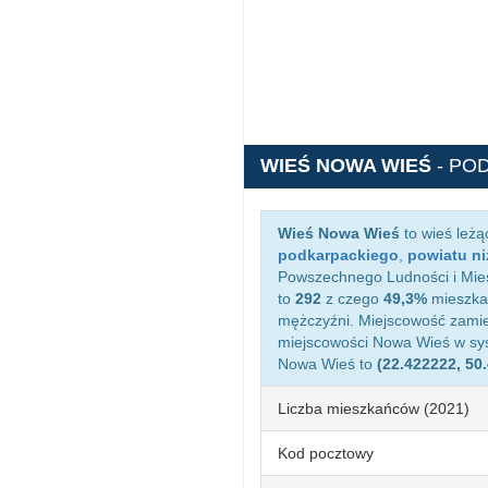
WIEŚ NOWA WIEŚ
- PO
Wieś Nowa Wieś
to wieś leż
podkarpackiego
,
powiatu n
Powszechnego Ludności i Mies
to
292
z czego
49,3%
mieszkań
mężczyźni. Miejscowość zami
miejscowości Nowa Wieś w s
Nowa Wieś to
(22.422222, 50
Liczba mieszkańców (2021)
Kod pocztowy