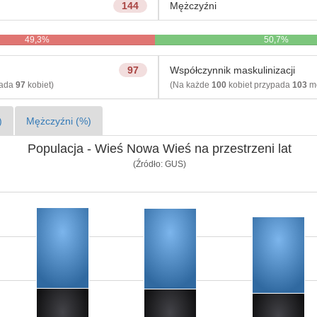
144
Mężczyźni
49,3%
50,7%
97
Współczynnik maskulinizacji
pada
97
kobiet)
(Na każde
100
kobiet przypada
103
mę
)
Mężczyźni (%)
Populacja - Wieś Nowa Wieś na przestrzeni lat
(Źródło: GUS)