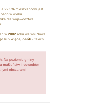
, a
22,9%
mieszkańców jest
osób w wieku
ika dla województwa
i.
kań w
2002
roku we wsi Nowa
ęc lub więcej osób
- takich
h. Na poziomie gminy
zba małżeństw i rozwodów,
ianymi obszarami