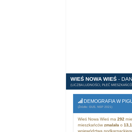
WIEŚ NOWA WIEŚ
- DA
(LICZBA LUDNOŚCI, PŁEĆ MIESZKAŃC
DEMOGRAFIA W PIG
(Źródło: GUS, NSP 2021)
Wieś Nowa Wieś ma
292
mie
mieszkańców
zmalała
o
13,
województwa podkarpackieg