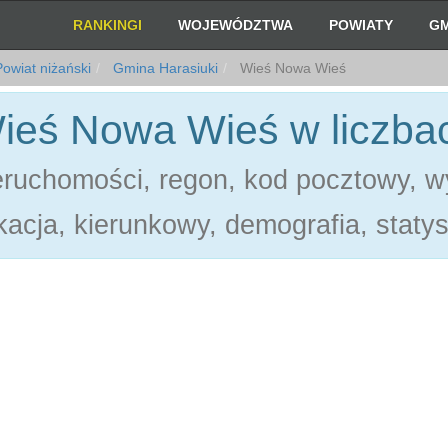
RANKINGI
WOJEWÓDZTWA
POWIATY
GM
owiat niżański
Gmina Harasiuki
Wieś Nowa Wieś
ieś Nowa Wieś w liczba
eruchomości, regon, kod pocztowy, w
acja, kierunkowy, demografia, statys