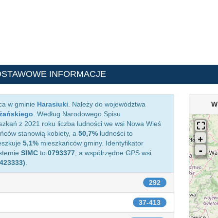
DSTAWOWE INFORMACJE
ąca w gminie
Harasiuki
. Należy do województwa
W
iżańskiego
. Według Narodowego Spisu
zkań z 2021 roku liczba ludności we wsi Nowa Wieś
ców stanowią kobiety, a
50,7%
ludności to
eszkuje
5,1%
mieszkańców gminy. Identyfikator
ystemie
SIMC
to
0793377
, a współrzędne GPS wsi
.423333)
.
292
37-413