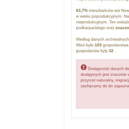
63,7%
mieszkańców wsi Nowa
w wieku poprodukcyjnym. N
nieprodukcyjnym. Ten wskaźn
podkarpackiego oraz
znaczn
Według danych archiwalnyc
Wieś było
103
gospodarstwa 
gospodarstw były
32
.
Dostępność danych dem
dostępnych jest znacznie 
przyrost naturalny, migr
zachęcamy do do zapoznani