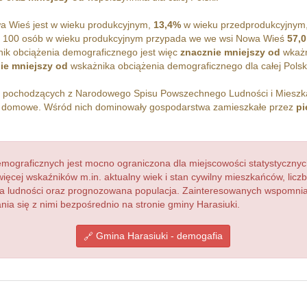
 Wieś jest w wieku produkcyjnym,
13,4%
w wieku przedprodukcyjnym
a 100 osób w wieku produkcyjnym przypada we we wsi Nowa Wieś
57,0
ik obciążenia demograficznego jest więc
znacznie mniejszy od
wkażn
ie mniejszy od
wskażnika obciążenia demograficznego dla całej Polsk
h pochodzących z Narodowego Spisu Powszechnego Ludności i Miesz
domowe. Wśród nich dominowały gospodarstwa zamieszkałe przez
pi
ograficznych jest mocno ograniczona dla miejscowości statystycznyc
więcej wskaźników m.in. aktualny wiek i stan cywilny mieszkańców, lic
acja ludności oraz prognozowana populacja. Zainteresowanych wspomn
a się z nimi bezpośrednio na stronie gminy Harasiuki.
Gmina Harasiuki - demogafia