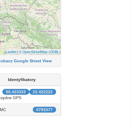
Leaflet
|
© OpenStreetMap (ODBL)
Zobacz Google Street View
Identyfikatory
50.423333
22.422222
rzędne GPS
IMC
0793377