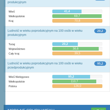
produkcyjnym
41,4
Wieś
69,7
Wielkopolskie
70,8
Kraj
Ludność w wieku poprodukcyjnym na 100 osób w wieku
20,2
produkcyjnym
20,2
Tutaj
36,6
Województwo
39,5
Cały kraj
Ludność w wieku poprodukcyjnym na 100 osób w wieku
95,2
przedprodukcyjnym
95,2
Wieś Nielęgowo
110,7
Wielkopolskie
126,0
Polska