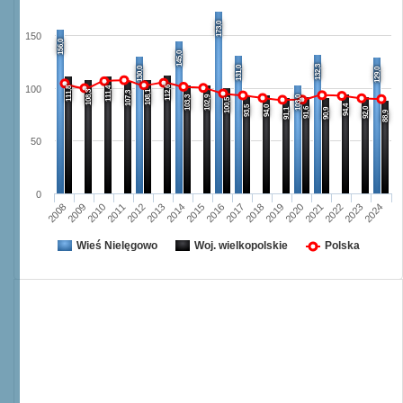
173,0
150
156,0
145,0
132,3
131,0
130,0
129,0
112,6
100
111,8
111,4
108,3
108,1
107,3
103,3
102,9
103,0
100,5
94,4
93,5
94,0
91,6
92,0
91,1
90,9
88,9
50
0
2008
2009
2010
2011
2012
2013
2014
2015
2016
2017
2018
2019
2020
2021
2022
2023
2024
Wieś Nielęgowo
Woj. wielkopolskie
Polska