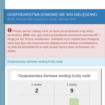
GOSPODARSTWA DOMOWE WE WSI NIELĘGOWO
(Źródło: Narodowy Spis Powszechny Ludności i Mieszkań 2002)
Proszę zwrócić uwagę na to, że dane prezentowane w tej sekcji
pochodzą z
2002
roku, gdy liczba gospodarstw domowych wynosiła
37
, i
mogą już być mocno nieaktualne. Jednakże są to najświeższe dostępne
dane tego typu dla miejscowości statystycznych dlatego przedstawione
są tutaj dla kompletności w myśl zasady lepsze dane archiwalne, niż
żadne.
Gospodarstwa domowe według liczby osób
Gospodarstwa domowe według liczby osób
1 osoba
2 osoby
2
9