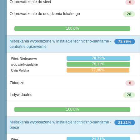
Odprowadzenie do sieci
0
Odprowadzenie do urządzenia lokalnego
26
0,0%
100,0%
Mieszkania wyposażone w instalacje techniczno-sanitarne -
78,79%
centralne ogrzewanie
78,79%
Wieś Nielęgowo
78,11%
woj. wielkopolskie
77,80%
Cała Polska
Zbiorcze
0
Indywidualne
26
0,0%
100,0%
Mieszkania wyposażone w instalacje techniczno-sanitarne -
21,21%
piece
21,21%
Wieś