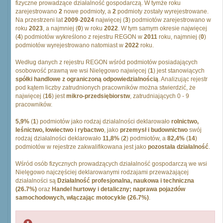
fizyczne prowadzące działalność gospodarczą. W tymże roku
zarejestrowano
2
nowe podmioty, a
2
podmioty zostały wyrejestrowane.
Na przestrzeni lat
2009
-
2024
najwięcej (
3
) podmiotów zarejestrowano w
roku
2023
, a najmniej (
0
) w roku
2022
. W tym samym okresie najwięcej
(
4
) podmiotów wykreślono z rejestru REGON w
2011
roku, najmniej (
0
)
podmiotów wyrejestrowano natomiast w
2022
roku.
Według danych z rejestru REGON wśród podmiotów posiadających
osobowość prawną we wsi Nielęgowo najwięcej (
1
) jest stanowiących
spółki handlowe z ograniczoną odpowiedzialnością
. Analizując rejestr
pod kątem liczby zatrudnionych pracowników można stwierdzić, że
najwięcej (
16
) jest
mikro-przedsiębiorstw
, zatrudniających 0 - 9
pracowników.
5,9%
(
1
) podmiotów jako rodzaj działalności deklarowało
rolnictwo,
leśnictwo, łowiectwo i rybactwo
, jako
przemysł i budownictwo
swój
rodzaj działalności deklarowało
11,8%
(
2
) podmiotów, a
82,4%
(
14
)
podmiotów w rejestrze zakwalifikowana jest jako
pozostała działalność
.
Wśród osób fizycznych prowadzących działalność gospodarczą we wsi
Nielęgowo najczęściej deklarowanymi rodzajami przeważającej
działalności są
Działalność profesjonalna, naukowa i techniczna
(26.7%)
oraz
Handel hurtowy i detaliczny; naprawa pojazdów
samochodowych, włączając motocykle (26.7%)
.