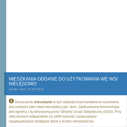
MIESZKANIA ODDANE DO UŻYTKOWANIA WE WSI
NIELĘGOWO
(Źródło: GUS, 31.XII.2024)
Oznaczenie
mieszkanie
w tym statystycznym kontekście rozumiane
jest zarówno jako lokal mieszkalny jak i dom. Zastosowana terminologia
jest zgodna z tą stosowaną przez Główny Urząd Statystyczny (GUS). Przy
obliczeniach wskaźników na 1000 ludności zastosowano
najaktualniejsze dostępne dane o liczbie mieszkańców.