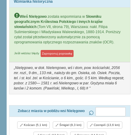
Wzmianka historyczna
Wieś Nielęgowo
została wspomniana w
Słowniku
geograficznym Królestwa Polskiego i innych krajów
słowiańskich
(Tom VII, strona 79), Warszawa: nakł. Filipa
Sulimierskiego i Władysława Walewskiego, 1880-1914. Poniższy
cytat został ptrzetworzony automatycznie za pomocą
oprogramowania optycznego rozpoznawania znaków (OCR).
Jeśli widzisz błędy
Zaproponuj poprawkę
Nielęgowo, w dok. Nielengowo, wś i dom, pow. kościański, 2056
mr. rozl., 9 dm., 133 mk., należy do gm. Osieka, ob. Osiek. Poczta,
tel. i st. kol. żel. w Kościanie, o 6 kim., gośc. 0 5 kim. Według regestr,
pobor. z 1580— 1581 r. wś Nielengowo w par. Gryżyna miała 6
łanów i 2 komom. (Pawiński, Wielkop., I, 68).#
Zobacz miasta w pobliżu wsi Nielęgowo
Kościan (5,1 km)
Śmigiel (9,3 km)
Czempiń (13,6 km)