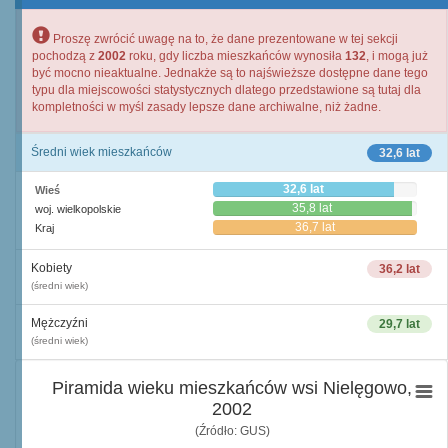
Proszę zwrócić uwagę na to, że dane prezentowane w tej sekcji
pochodzą z
2002
roku, gdy liczba mieszkańców wynosiła
132
, i mogą już
być mocno nieaktualne. Jednakże są to najświeższe dostępne dane tego
typu dla miejscowości statystycznych dlatego przedstawione są tutaj dla
kompletności w myśl zasady lepsze dane archiwalne, niż żadne.
Średni wiek mieszkańców
32,6 lat
32,6 lat
Wieś
35,8 lat
woj. wielkopolskie
36,7 lat
Kraj
Kobiety
36,2 lat
(średni wiek)
Mężczyźni
29,7 lat
(średni wiek)
Piramida wieku mieszkańców wsi Nielęgowo,
2002
(Źródło: GUS)