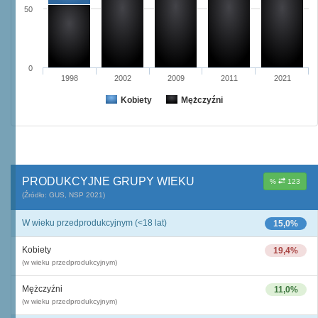
50
0
1998
2002
2009
2011
2021
Kobiety
Mężczyźni
PRODUKCYJNE GRUPY WIEKU
%
123
(Źródło: GUS, NSP 2021)
W wieku przedprodukcyjnym (<18 lat)
15,0%
Kobiety
19,4%
(w wieku przedprodukcyjnym)
Mężczyźni
11,0%
(w wieku przedprodukcyjnym)