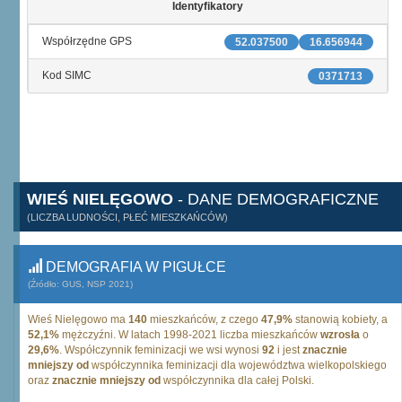
Identyfikatory
Współrzędne GPS
52.037500
16.656944
Kod SIMC
0371713
WIEŚ NIELĘGOWO
- DANE DEMOGRAFICZNE
(LICZBA LUDNOŚCI, PŁEĆ MIESZKAŃCÓW)
DEMOGRAFIA W PIGUŁCE
(Źródło: GUS, NSP 2021)
Wieś Nielęgowo ma
140
mieszkańców, z czego
47,9%
stanowią kobiety, a
52,1%
mężczyźni. W latach 1998-2021 liczba mieszkańców
wzrosła
o
29,6%
. Współczynnik feminizacji we wsi wynosi
92
i jest
znacznie
mniejszy od
współczynnika feminizacji dla województwa wielkopolskiego
oraz
znacznie mniejszy od
współczynnika dla całej Polski.