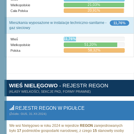
21,03%
Wielkopolskie
20,91%
Cała Polska
Mieszkania wyposażone w instalacje techniczno-sanitarne -
11,76%
gaz sieciowy
11,76%
Wieś
51,20%
Wielkopolskie
58,32%
Polska
WIEŚ NIELĘGOWO
- REJESTR REGON
(KLASY WIELKOŚCI, SEKCJE PKD, FORMY PRAWNE)
REJESTR REGON W PIGUŁCE
(Źródło: GUS, 31.XII.2024)
We wsi Nielęgowo w roku 2024 w rejestrze
REGON
zarejestrowanych
było
17
podmiotów gospodarki narodowej, z czego
15
stanowiły osoby