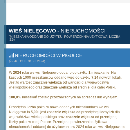
WIEŚ NIELĘGOWO
- NIERUCHOMOŚCI
(MIESZKANIA ODDANE DO UŻYTKU, POWIERZCHNIA UŻYTKOWA, LICZBA
IZB)
NIERUCHOMOŚCI W PIGUŁCE
(Źródło: GUS, 31.XII.2024)
W
2024
roku we wsi Nielęgowo oddano do użytku
1
mieszkanie. Na
każdych 1000 mieszkańców oddano więc do użytku
7,14
nowych lokali.
Jest to wartość
znacznie większa od
wartości dla województwa
wielkopolskiego oraz
znacznie większa od
średniej dla całej Polski.
100,0%
mieszkań zostało przeznaczonych na sprzedaż lub wynajem.
Przeciętna liczba pokoi w nowo oddanych mieszkaniach we wsi
Nielęgowo to
5,00
i jest
znacznie większa od
przeciętnej liczby izb dla
województwa wielkopolskiego oraz
znacznie większa od
przeciętnej
liczby pokoi w całej Polsce. Przeciętna powierzchnia użytkowa
nieruchomości oddanej do użytkowania w 2024 roku we wsi Nielęgowo to