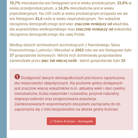
70,7%
mieszkańców wsi Nielęgowo jest w wieku produkcyjnym,
15,0%
w
wieku przedprodukcyjnym, a
14,3%
mieszkańców jest w wieku
poprodukcyjnym. Na 100 osób w wieku produkcyjnym przypada we we
wsi Nielęgowo
41,4
osób w wieku nieprodukcyjnym. Ten wskaźnik
obciążenia demograficznego jest więc
znacznie mniejszy od
wkażnika
dla województwa wielkopolskiego oraz
znacznie mniejszy od
wskażnika
obciążenia demograficznego dla całej Polski.
Według danych archiwalnych pochodzących z Narodowego Spisu
Powszechnego Ludności i Mieszkań w
2002
roku we wsi Nielęgowo było
37
gospodarstw domowych. Wśród nich dominowały gospodarstwa
zamieszkałe przez
pięc lub więcej osób
- takich gospodarstw było
10
.
Dostępność danych demograficznych jest mocno ograniczona
dla miejscowości statystycznych. Na poziomie gminy dostępnych
jest znacznie więcej wskaźników m.in. aktualny wiek i stan cywilny
mieszkańców, liczba małżeństw i rozwodów, przyrost naturalny,
migracja ludności oraz prognozowana populacja.
Zainteresowanych wspomnianymi obszarami zachęcamy do do
zapoznania się z nimi bezpośrednio na stronie gminy Kościan.
Gmina Kościan - demogafia