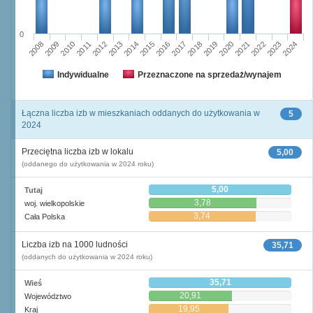
0
2011
2017
2012
2023
2018
2013
2024
2019
2008
2014
2020
2009
2015
2021
2010
2016
2022
Indywidualne
Przeznaczone na sprzedaż/wynajem
Łączna liczba izb w mieszkaniach oddanych do użytkowania w
5
2024
Przeciętna liczba izb w lokalu
5,00
(oddanego do użytkowania w 2024 roku)
5,00
Tutaj
3,78
woj. wielkopolskie
3,74
Cała Polska
Liczba izb na 1000 ludności
35,71
(oddanych do użytkowania w 2024 roku)
35,71
Wieś
20,91
Województwo
19,95
Kraj