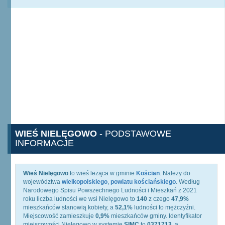
WIEŚ NIELĘGOWO
- PODSTAWOWE
INFORMACJE
Wieś Nielęgowo
to wieś leżąca w gminie
Kościan
. Należy do
województwa
wielkopolskiego
,
powiatu kościańskiego
. Według
Narodowego Spisu Powszechnego Ludności i Mieszkań z 2021
roku liczba ludności we wsi Nielęgowo to
140
z czego
47,9%
mieszkańców stanowią kobiety, a
52,1%
ludności to mężczyźni.
Miejscowość zamieszkuje
0,9%
mieszkańców gminy. Identyfikator
miejscowości Nielęgowo w systemie
SIMC
to
0371713
, a