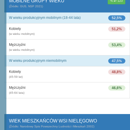
MOBILNE GRUPY WIEKU
%
123
(Źródło: GUS, NSP 2021)
W wieku produkcyjnym mobilnym (18-44 lata)
52,5%
Kobiety
51,2%
(w wieku mobilnym)
Mężczyźni
53,4%
(w wieku mobilnym)
W wieku produkcyjnym niemobilnym
47,5%
Kobiety
48,8%
(45-59 lat)
Mężczyźni
46,6%
(45-64 lata)
WIEK MIESZKAŃCÓW WSI NIELĘGOWO
(Źródło: Narodowy Spis Powszechny Ludności i Mieszkań 2002)