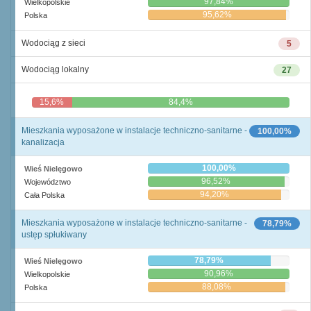
97,84%
Wielkopolskie
95,62%
Polska
Wodociąg z sieci
5
Wodociąg lokalny
27
15,6%
84,4%
Mieszkania wyposażone w instalacje techniczno-sanitarne -
100,00%
kanalizacja
100,00%
Wieś Nielęgowo
96,52%
Województwo
94,20%
Cała Polska
Mieszkania wyposażone w instalacje techniczno-sanitarne -
78,79%
ustęp spłukiwany
78,79%
Wieś Nielęgowo
90,96%
Wielkopolskie
88,08%
Polska