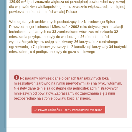
2
129,00 m
i jest
znacznie większa od
przeciętnej powierzchni użytkowej
dla województwa wielkopolskiego oraz
znacznie większa od
przeciętnej
powierzchni nieruchomości w całej Polsce.
Według danych archiwalnych pochodzących z Narodowego Spisu
Powszechnego Ludności i Mieszkań z
2002
roku dotyczących instalacji
techniczno-sanitarnych na
33
zamieszkane wówczas mieszkania
32
mieszkania przyłączone były do wodociągu,
26
nieruchomości
wyposażonych było w ustęp spłukiwany,
26
korzystało z centralnego
ogrzewania, a
7
z pieców grzewczych. Z kanalizacji korzystały
34
budynki
mieszkalne , a
4
podłączone były do gazu sieciowego.
Posiadamy również dane o cenach transakcyjnych lokali
mieszkalnych zarówno na rynku pierwotnym jak i na rynku wtórnym.
Niestety dane te nie są dostępne dla jednostek administracyjnych
mniejszych od powiatów. Zapraszamy do zapoznania się z nimi
bezpośrednio na stronie powiatu kościańskiego.
Powiat kościański - ceny transakcyjne mieszkań