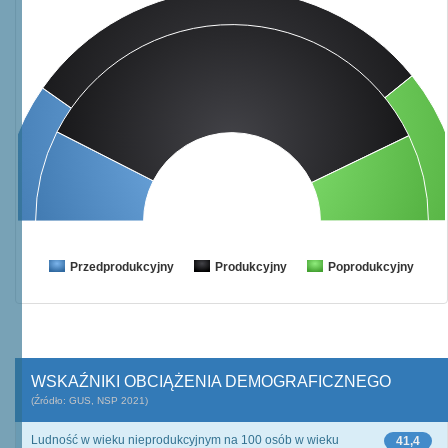
Przedprodukcyjny
Produkcyjny
Poprodukcyjny
WSKAŹNIKI OBCIĄŻENIA DEMOGRAFICZNEGO
(Źródło: GUS, NSP 2021)
Ludność w wieku nieprodukcyjnym na 100 osób w wieku
41,4