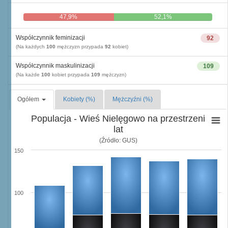
47,9%
52,1%
Współczynnik feminizacji
92
(Na każdych
100
mężczyzn przypada
92
kobiet)
Współczynnik maskulinizacji
109
(Na każde
100
kobiet przypada
109
mężczyzn)
Ogółem
Kobiety (%)
Mężczyźni (%)
Populacja - Wieś Nielęgowo na przestrzeni
lat
(Źródło: GUS)
150
100