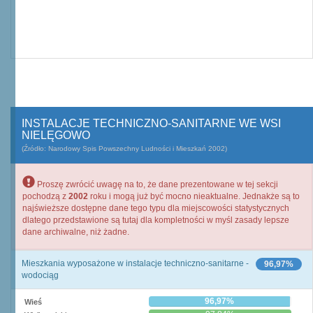
INSTALACJE TECHNICZNO-SANITARNE WE WSI
NIELĘGOWO
(Źródło: Narodowy Spis Powszechny Ludności i Mieszkań 2002)
Proszę zwrócić uwagę na to, że dane prezentowane w tej sekcji
pochodzą z
2002
roku i mogą już być mocno nieaktualne. Jednakże są to
najświeższe dostępne dane tego typu dla miejscowości statystycznych
dlatego przedstawione są tutaj dla kompletności w myśl zasady lepsze
dane archiwalne, niż żadne.
Mieszkania wyposażone w instalacje techniczno-sanitarne -
96,97%
wodociąg
96,97%
Wieś