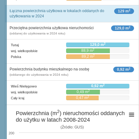
2
Łączna powierzchnia użytkowa w lokalach oddanych do
129 m
użytkowania w 2024
2
Przeciętna powierzchnia użytkowa nieruchomości
129,0 m
(oddanej do użytkowania w 2024 roku)
2
129,0 m
Tutaj
2
88,9 m
woj. wielkopolskie
2
89,2 m
Polska
2
Powierzchnia budynku mieszkalnego na osobę
0,92 m
(oddanego do użytkowania w 2024 roku)
2
0,92 m
Wieś Nielęgowo
2
0,49 m
woj. wielkopolskie
2
0,47 m
Cały kraj
2
Powierzchnia (m
) nieruchomości oddanych
do użytku w latach 2008-2024
(Źródło: GUS)
200