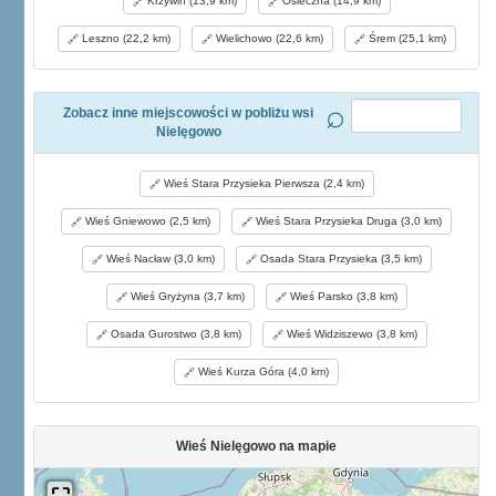
Krzywiń (13,9 km)
Osieczna (14,9 km)
Leszno (22,2 km)
Wielichowo (22,6 km)
Śrem (25,1 km)
Zobacz inne miejscowości w pobliżu wsi
Nielęgowo
Wieś Stara Przysieka Pierwsza (2,4 km)
Wieś Gniewowo (2,5 km)
Wieś Stara Przysieka Druga (3,0 km)
Wieś Nacław (3,0 km)
Osada Stara Przysieka (3,5 km)
Wieś Gryżyna (3,7 km)
Wieś Parsko (3,8 km)
Osada Gurostwo (3,8 km)
Wieś Widziszewo (3,8 km)
Wieś Kurza Góra (4,0 km)
Wieś Nielęgowo na mapie