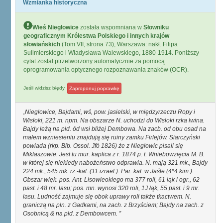
Wzmianka historyczna
Wieś Niegłowice
została wspomniana w
Słowniku
geograficznym Królestwa Polskiego i innych krajów
słowiańskich
(Tom VII, strona 73), Warszawa: nakł. Filipa
Sulimierskiego i Władysława Walewskiego, 1880-1914. Poniższy
cytat został ptrzetworzony automatycznie za pomocą
oprogramowania optycznego rozpoznawania znaków (OCR).
Jeśli widzisz błędy
Zaproponuj poprawkę
Niegłowice, Bajdami, wś, pow. jasielski, w międzyrzeczu Ropy i
Wisłoki, 221 m. npm. Na obszarze N. uchodzi do Wisłoki rzka lwina.
Bajdy leżą na płd. ód wsi bliżej Dembowa. Na zacb. od obu osad na
małem wzniesieniu znajdują się ruiny zamku Firlejów. Siarczyński
powiada (rkp. Bib. Ossol. Jfó 1826) że z Niegłowic pisali się
Miklaszowie. Jest tu mur. kaplica z r. 1874 p. t. Wniebowzięcia M. B.
w której się niekiedy nabożeństwo odprawia. N. mają 321 mk., Bajdy
224 mk., 545 mk. rz.-kat. (11 izrael.). Par. kat. w Jaśle (4*4 kim.).
Obszar więk. pos. Ant. Lisowieokiego ma 377 roli, 61 łąk i ogr., 62
past. i 48 mr. lasu; pos. mn. wynosi 320 roli, 1J łąk, 55 past. i 9 mr.
lasu. Ludność zajmuje się obok uprawy roli także tkactwem. N.
graniczą na płn. z Gadkami, na zach. z Brzyściem; Bajdy na zach. z
Osobnicą & na płd. z Dembowcem.