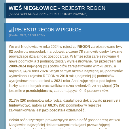
WIEŚ NIEGŁOWICE
- REJESTR REGON
(KLASY WIELKOŚCI, SEKCJE PKD, FORMY PRAWNE)
REJESTR REGON W PIGUŁCE
(Źródło: GUS, 31.XII.2024)
We wsi Niegłowice w roku 2024 w rejestrze
REGON
zarejestrowane były
82
podmioty gospodarki narodowej, z czego
78
stanowiły osoby fizyczne
prowadzące działalność gospodarczą. W tymże roku zarejestrowano
4
nowe podmioty, a
3
podmioty zostały wyrejestrowane. Na przestrzeni lat
2009
-
2024
najwięcej (
11
) podmiotów zarejestrowano w roku
2015
, a
najmniej (
4
) w roku
2024
. W tym samym okresie najwięcej (
8
) podmiotów
wykreślono z rejestru REGON w
2018
roku, najmniej (
1
) podmiotów
wyrejestrowano natomiast w
2021
roku. Analizując rejestr pod kątem
liczby zatrudnionych pracowników można stwierdzić, że najwięcej (
79
)
jest
mikro-przedsiębiorstw
, zatrudniających 0 - 9 pracowników.
31,7%
(
26
) podmiotów jako rodzaj działalności deklarowało
przemysł i
budownictwo
, natomiast
68,3%
(
56
) podmiotów w rejestrze
zakwalifikowana jest jako
pozostała działalność
.
Wśród osób fizycznych prowadzących działalność gospodarczą we wsi
Niegłowice najczęściej deklarowanymi rodzajami przeważającej