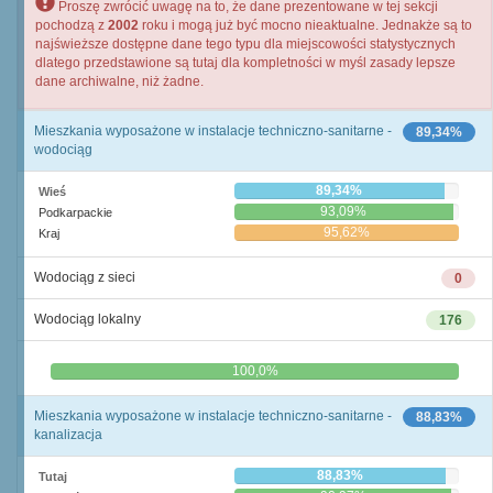
Proszę zwrócić uwagę na to, że dane prezentowane w tej sekcji
pochodzą z
2002
roku i mogą już być mocno nieaktualne. Jednakże są to
najświeższe dostępne dane tego typu dla miejscowości statystycznych
dlatego przedstawione są tutaj dla kompletności w myśl zasady lepsze
dane archiwalne, niż żadne.
Mieszkania wyposażone w instalacje techniczno-sanitarne -
89,34%
wodociąg
89,34%
Wieś
93,09%
Podkarpackie
95,62%
Kraj
Wodociąg z sieci
0
Wodociąg lokalny
176
0,0%
100,0%
Mieszkania wyposażone w instalacje techniczno-sanitarne -
88,83%
kanalizacja
88,83%
Tutaj