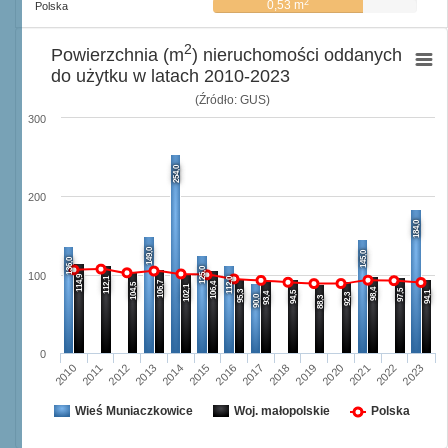
2
0,53 m
Polska
2
Powierzchnia (m
) nieruchomości oddanych
do użytku w latach 2010-2023
(Źródło: GUS)
300
254,0
200
184,0
149,0
145,0
136,0
125,0
100
114,9
112,1
112,0
106,7
106,4
104,5
102,1
98,4
97,5
95,3
94,5
94,1
93,4
92,3
90,0
88,3
0
2016
2023
2012
2019
2015
2022
2011
2018
2014
2021
2010
2017
2013
2020
Wieś Muniaczkowice
Woj. małopolskie
Polska