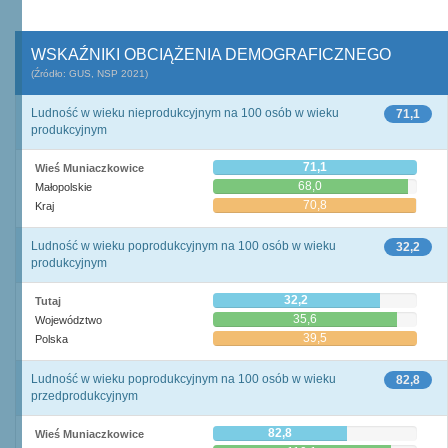
WSKAŹNIKI OBCIĄŻENIA DEMOGRAFICZNEGO
(Źródło: GUS, NSP 2021)
Ludność w wieku nieprodukcyjnym na 100 osób w wieku
71,1
produkcyjnym
71,1
Wieś Muniaczkowice
68,0
Małopolskie
70,8
Kraj
Ludność w wieku poprodukcyjnym na 100 osób w wieku
32,2
produkcyjnym
32,2
Tutaj
35,6
Województwo
39,5
Polska
Ludność w wieku poprodukcyjnym na 100 osób w wieku
82,8
przedprodukcyjnym
82,8
Wieś Muniaczkowice