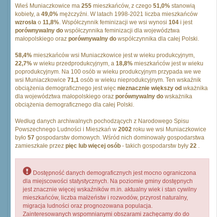
Wieś Muniaczkowice ma
255
mieszkańców, z czego
51,0%
stanowią
kobiety, a
49,0%
mężczyźni. W latach 1998-2021 liczba mieszkańców
wzrosła
o
11,8%
. Współczynnik feminizacji we wsi wynosi
104
i jest
porównywalny do
współczynnika feminizacji dla województwa
małopolskiego oraz
porównywalny do
współczynnika dla całej Polski.
58,4%
mieszkańców wsi Muniaczkowice jest w wieku produkcyjnym,
22,7%
w wieku przedprodukcyjnym, a
18,8%
mieszkańców jest w wieku
poprodukcyjnym. Na 100 osób w wieku produkcyjnym przypada we we
wsi Muniaczkowice
71,1
osób w wieku nieprodukcyjnym. Ten wskaźnik
obciążenia demograficznego jest więc
nieznacznie większy od
wkażnika
dla województwa małopolskiego oraz
porównywalny do
wskażnika
obciążenia demograficznego dla całej Polski.
Według danych archiwalnych pochodzących z Narodowego Spisu
Powszechnego Ludności i Mieszkań w
2002
roku we wsi Muniaczkowice
było
57
gospodarstw domowych. Wśród nich dominowały gospodarstwa
zamieszkałe przez
pięc lub więcej osób
- takich gospodarstw były
22
.
Dostępność danych demograficznych jest mocno ograniczona
dla miejscowości statystycznych. Na poziomie gminy dostępnych
jest znacznie więcej wskaźników m.in. aktualny wiek i stan cywilny
mieszkańców, liczba małżeństw i rozwodów, przyrost naturalny,
migracja ludności oraz prognozowana populacja.
Zainteresowanych wspomnianymi obszarami zachęcamy do do