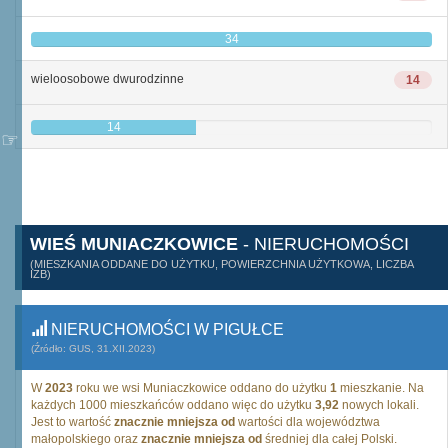
34
wieloosobowe dwurodzinne
14
14
WIEŚ MUNIACZKOWICE
- NIERUCHOMOŚCI
(MIESZKANIA ODDANE DO UŻYTKU, POWIERZCHNIA UŻYTKOWA, LICZBA
IZB)
NIERUCHOMOŚCI W PIGUŁCE
(Źródło: GUS, 31.XII.2023)
W
2023
roku we wsi Muniaczkowice oddano do użytku
1
mieszkanie. Na
każdych 1000 mieszkańców oddano więc do użytku
3,92
nowych lokali.
Jest to wartość
znacznie mniejsza od
wartości dla województwa
małopolskiego oraz
znacznie mniejsza od
średniej dla całej Polski.