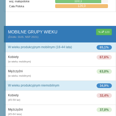
110,1
woj. małopolskie
126,0
Cała Polska
MOBILNE GRUPY WIEKU
%
123
(Źródło: GUS, NSP 2021)
W wieku produkcyjnym mobilnym (18-44 lata)
65,1%
Kobiety
67,6%
(w wieku mobilnym)
Mężczyźni
63,0%
(w wieku mobilnym)
W wieku produkcyjnym niemobilnym
34,9%
Kobiety
32,4%
(45-59 lat)
Mężczyźni
37,0%
(45-64 lata)