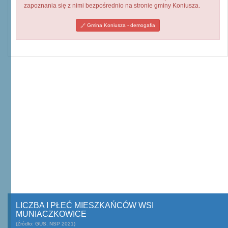
zapoznania się z nimi bezpośrednio na stronie gminy Koniusza.
Gmina Koniusza - demogafia
LICZBA I PŁEĆ MIESZKAŃCÓW WSI
MUNIACZKOWICE
(Źródło: GUS, NSP 2021)