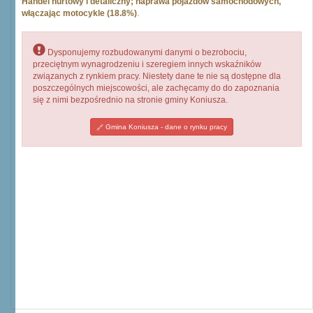
Handel hurtowy i detaliczny; naprawa pojazdów samochodowych,
włączając motocykle (18.8%)
.
Dysponujemy rozbudowanymi danymi o bezrobociu,
przeciętnym wynagrodzeniu i szeregiem innych wskaźników
związanych z rynkiem pracy. Niestety dane te nie są dostępne dla
poszczególnych miejscowości, ale zachęcamy do do zapoznania
się z nimi bezpośrednio na stronie gminy Koniusza.
Gmina Koniusza - dane o rynku pracy