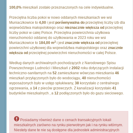
100,0%
mieszkań zostało przeznaczonych na cele indywidualne.
Przeciętna liczba pokoi w nowo oddanych mieszkaniach we wsi
Muniaczkowice to
4,00
i jest
porównywalna do
przeciętnej liczby izb dla
województwa małopolskiego oraz
nieznacznie większa od
przeciętnej
liczby pokoi w całej Polsce. Przeciętna powierzchnia użytkowa
nieruchomości oddanej do użytkowania w 2023 roku we wsi
2
Muniaczkowice to
184,00 m
i jest
znacznie większa od
przeciętnej
powierzchni użytkowej dla województwa małopolskiego oraz
znacznie
większa od
przeciętnej powierzchni nieruchomości w całej Polsce.
Według danych archiwalnych pochodzących z Narodowego Spisu
Powszechnego Ludności i Mieszkań z
2002
roku dotyczących instalacji
techniczno-sanitarnych na
52
zamieszkane wówczas mieszkania
46
mieszkań przyłączonych było do wodociągu,
40
nieruchomości
wyposażonych było w ustęp spłukiwany,
38
korzystało z centralnego
ogrzewania, a
14
z pieców grzewczych. Z kanalizacji korzystało
41
budynków mieszkalnych , a
12
podłączonych było do gazu sieciowego.
Posiadamy również dane o cenach transakcyjnych lokali
mieszkalnych zarówno na rynku pierwotnym jak i na rynku wtórnym.
Niestety dane te nie są dostępne dla jednostek administracyjnych