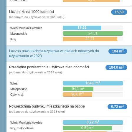
Cała Polska
Liczba izb na 1000 ludności
15,69
(oddanych do użytkowania w 2023 roku)
15,69
Wieś Muniaczkowice
24,51
Małopolskie
22,27
Kraj
2
Łączna powierzchnia użytkowa w lokalach oddanych do
184 m
użytkowania w 2023
2
Przeciętna powierzchnia użytkowa nieruchomości
184,0 m
(oddanej do użytkowania w 2023 roku)
2
184,0 m
Wieś
2
94,1 m
Małopolskie
2
90,0 m
Cały kraj
2
Powierzchnia budynku mieszkalnego na osobę
0,72 m
(oddanego do użytkowania w 2023 roku)
2
0,72 m
Wieś Muniaczkowice
2
0,59 m
woj. małopolskie