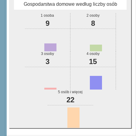
Gospodarstwa domowe według liczby osób
1 osoba
2 osoby
9
8
3 osoby
4 osoby
3
15
5 osób i więcej
22