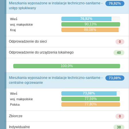
Mieszkania wyposażone w instalacje techniczno-sanitarne -
76,92%
ustęp spłukiwany
76,92%
Wieś
90,13%
woj. małopolskie
88,08%
Kraj
Odprowadzenie do sieci
0
Odprowadzenie do urządzenia lokalnego
40
0,0%
100,0%
Mieszkania wyposażone w instalacje techniczno-sanitarne -
73,08%
centralne ogrzewanie
73,08%
Wieś
77,59%
woj. małopolskie
77,80%
Polska
Zbiorcze
0
Indywidualne
38