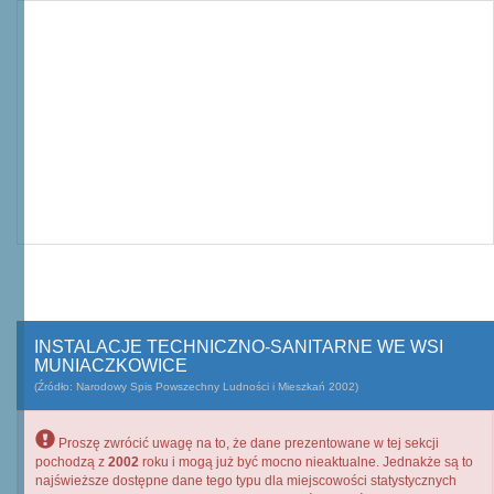
INSTALACJE TECHNICZNO-SANITARNE WE WSI
MUNIACZKOWICE
(Źródło: Narodowy Spis Powszechny Ludności i Mieszkań 2002)
Proszę zwrócić uwagę na to, że dane prezentowane w tej sekcji
pochodzą z
2002
roku i mogą już być mocno nieaktualne. Jednakże są to
najświeższe dostępne dane tego typu dla miejscowości statystycznych