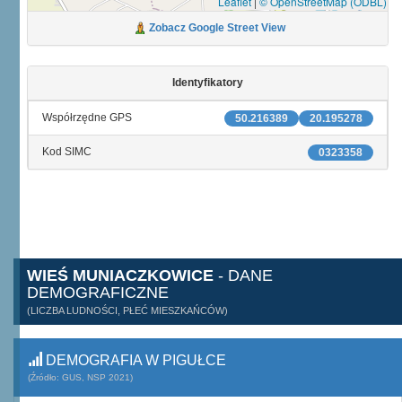
Leaflet
|
© OpenStreetMap (ODBL)
Zobacz Google Street View
Identyfikatory
Współrzędne GPS
50.216389
20.195278
Kod SIMC
0323358
WIEŚ MUNIACZKOWICE
- DANE
DEMOGRAFICZNE
(LICZBA LUDNOŚCI, PŁEĆ MIESZKAŃCÓW)
DEMOGRAFIA W PIGUŁCE
(Źródło: GUS, NSP 2021)