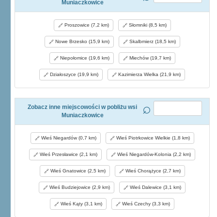
Muniaczkowice
Proszowice (7,2 km)
Słomniki (8,5 km)
Nowe Brzesko (15,9 km)
Skalbmierz (18,5 km)
Niepołomice (19,6 km)
Miechów (19,7 km)
Działoszyce (19,9 km)
Kazimierza Wielka (21,9 km)
Zobacz inne miejscowości w pobliżu wsi
Muniaczkowice
Wieś Niegardów (0,7 km)
Wieś Piotrkowice Wielkie (1,8 km)
Wieś Przesławice (2,1 km)
Wieś Niegardów-Kolonia (2,2 km)
Wieś Gnatowice (2,5 km)
Wieś Chorążyce (2,7 km)
Wieś Budziejowice (2,9 km)
Wieś Dalewice (3,1 km)
Wieś Kąty (3,1 km)
Wieś Czechy (3,3 km)