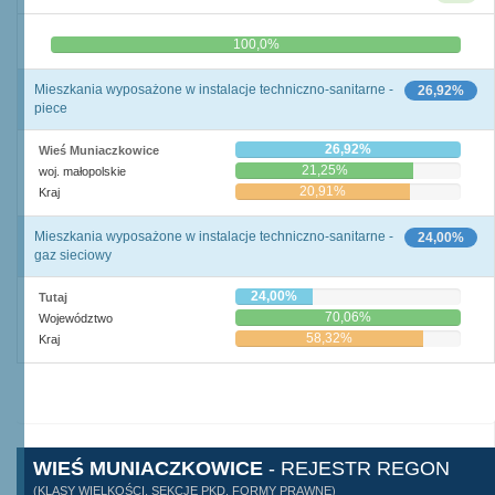
0,0%
100,0%
Mieszkania wyposażone w instalacje techniczno-sanitarne -
26,92%
piece
26,92%
Wieś Muniaczkowice
21,25%
woj. małopolskie
20,91%
Kraj
Mieszkania wyposażone w instalacje techniczno-sanitarne -
24,00%
gaz sieciowy
24,00%
Tutaj
70,06%
Województwo
58,32%
Kraj
WIEŚ MUNIACZKOWICE
- REJESTR REGON
(KLASY WIELKOŚCI, SEKCJE PKD, FORMY PRAWNE)