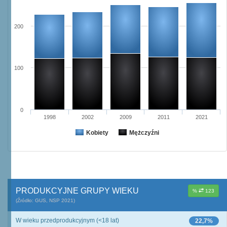
200
100
0
1998
2002
2009
2011
2021
Kobiety
Mężczyźni
PRODUKCYJNE GRUPY WIEKU
%
123
(Źródło: GUS, NSP 2021)
W wieku przedprodukcyjnym (<18 lat)
22,7%