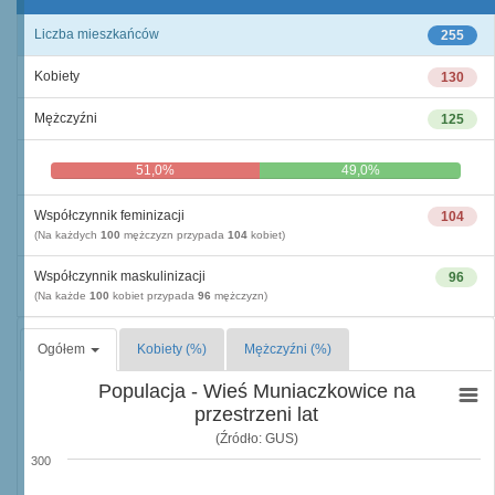
Liczba mieszkańców
255
Kobiety
130
Mężczyźni
125
51,0%
49,0%
Współczynnik feminizacji
104
(Na każdych
100
mężczyzn przypada
104
kobiet)
Współczynnik maskulinizacji
96
(Na każde
100
kobiet przypada
96
mężczyzn)
Ogółem
Kobiety (%)
Mężczyźni (%)
Populacja - Wieś Muniaczkowice na
przestrzeni lat
(Źródło: GUS)
300