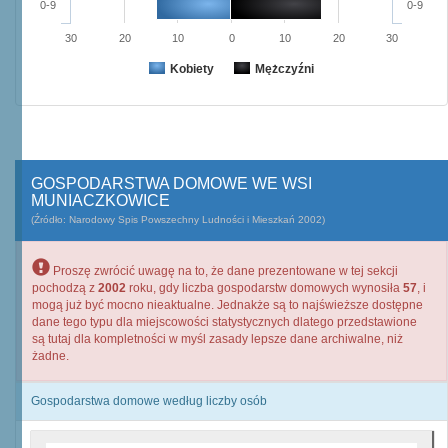
0-9
0-9
30
20
10
0
10
20
30
Kobiety
Mężczyźni
GOSPODARSTWA DOMOWE WE WSI
MUNIACZKOWICE
(Źródło: Narodowy Spis Powszechny Ludności i Mieszkań 2002)
Proszę zwrócić uwagę na to, że dane prezentowane w tej sekcji
pochodzą z
2002
roku, gdy liczba gospodarstw domowych wynosiła
57
, i
mogą już być mocno nieaktualne. Jednakże są to najświeższe dostępne
dane tego typu dla miejscowości statystycznych dlatego przedstawione
są tutaj dla kompletności w myśl zasady lepsze dane archiwalne, niż
żadne.
Gospodarstwa domowe według liczby osób