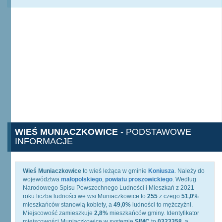
WIEŚ MUNIACZKOWICE
- PODSTAWOWE
INFORMACJE
Wieś Muniaczkowice
to wieś leżąca w gminie
Koniusza
. Należy do
województwa
małopolskiego
,
powiatu proszowickiego
. Według
Narodowego Spisu Powszechnego Ludności i Mieszkań z 2021
roku liczba ludności we wsi Muniaczkowice to
255
z czego
51,0%
mieszkańców stanowią kobiety, a
49,0%
ludności to mężczyźni.
Miejscowość zamieszkuje
2,8%
mieszkańców gminy. Identyfikator
miejscowości Muniaczkowice w systemie
SIMC
to
0323358
, a