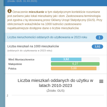
(Źródło: GUS, 31.XII.2023)
Oznaczenie
mieszkanie
w tym statystycznym kontekście rozumiane
jest zarówno jako lokal mieszkalny jak i dom. Zastosowana terminologia
jest zgodna z tą stosowaną przez Główny Urząd Statystyczny (GUS). Przy
obliczeniach wskaźników na 1000 ludności zastosowano
najaktualniejsze dostępne dane o liczbie mieszkańców.
Liczba nieruchomości oddanych do użytkowania w 2023 roku
1
Liczba mieszkań na 1000 mieszkańców
3,92
(oddanych do użytkowania w 2023 roku)
3,92
Wieś Muniaczkowice
6,27
Małopolskie
5,88
Polska
Liczba mieszkań oddanych do użytku w
latach 2010-2023
(Źródło: GUS)
2