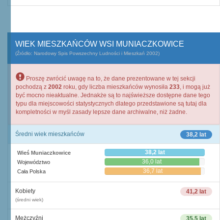
WIEK MIESZKAŃCÓW WSI MUNIACZKOWICE
(Źródło: Narodowy Spis Powszechny Ludności i Mieszkań 2002)
Proszę zwrócić uwagę na to, że dane prezentowane w tej sekcji
pochodzą z
2002
roku, gdy liczba mieszkańców wynosiła
233
, i mogą już
być mocno nieaktualne. Jednakże są to najświeższe dostępne dane tego
typu dla miejscowości statystycznych dlatego przedstawione są tutaj dla
kompletności w myśl zasady lepsze dane archiwalne, niż żadne.
Średni wiek mieszkańców
38,2 lat
38,2 lat
Wieś Muniaczkowice
36,0 lat
Województwo
36,7 lat
Cała Polska
Kobiety
41,2 lat
(średni wiek)
Mężczyźni
35,5 lat