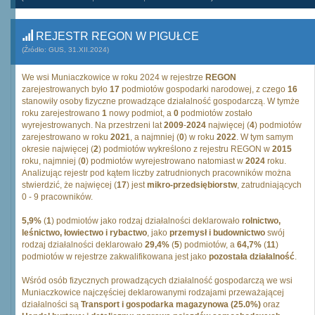
REJESTR REGON W PIGUŁCE
(Źródło: GUS, 31.XII.2024)
We wsi Muniaczkowice w roku 2024 w rejestrze
REGON
zarejestrowanych było
17
podmiotów gospodarki narodowej, z czego
16
stanowiły osoby fizyczne prowadzące działalność gospodarczą. W tymże
roku zarejestrowano
1
nowy podmiot, a
0
podmiotów zostało
wyrejestrowanych. Na przestrzeni lat
2009
-
2024
najwięcej (
4
) podmiotów
zarejestrowano w roku
2021
, a najmniej (
0
) w roku
2022
. W tym samym
okresie najwięcej (
2
) podmiotów wykreślono z rejestru REGON w
2015
roku, najmniej (
0
) podmiotów wyrejestrowano natomiast w
2024
roku.
Analizując rejestr pod kątem liczby zatrudnionych pracowników można
stwierdzić, że najwięcej (
17
) jest
mikro-przedsiębiorstw
, zatrudniających
0 - 9 pracowników.
5,9%
(
1
) podmiotów jako rodzaj działalności deklarowało
rolnictwo,
leśnictwo, łowiectwo i rybactwo
, jako
przemysł i budownictwo
swój
rodzaj działalności deklarowało
29,4%
(
5
) podmiotów, a
64,7%
(
11
)
podmiotów w rejestrze zakwalifikowana jest jako
pozostała działalność
.
Wśród osób fizycznych prowadzących działalność gospodarczą we wsi
Muniaczkowice najczęściej deklarowanymi rodzajami przeważającej
działalności są
Transport i gospodarka magazynowa (25.0%)
oraz