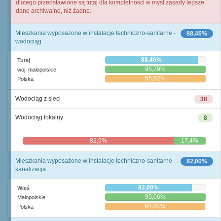
dlatego przedstawione są tutaj dla kompletności w myśl zasady lepsze
dane archiwalne, niż żadne.
Mieszkania wyposażone w instalacje techniczno-sanitarne -
88,46%
wodociąg
88,46%
Tutaj
95,79%
woj. małopolskie
95,62%
Polska
Wodociąg z sieci
38
Wodociąg lokalny
8
82,6%
17,4%
Mieszkania wyposażone w instalacje techniczno-sanitarne -
82,00%
kanalizacja
82,00%
Wieś
95,06%
Małopolskie
94,20%
Polska