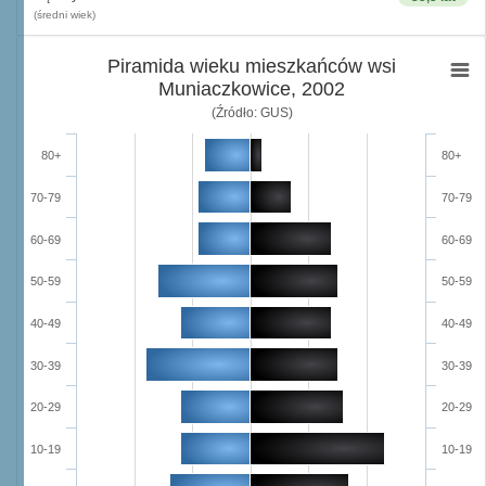
(średni wiek)
Piramida wieku mieszkańców wsi
Muniaczkowice, 2002
(Źródło: GUS)
80+
80+
70-79
70-79
60-69
60-69
50-59
50-59
40-49
40-49
30-39
30-39
20-29
20-29
10-19
10-19