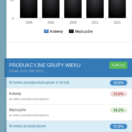
50
0
1998
2002
2009
2011
2021
Kobiety
Mężczyźni
PRODUKCYJNE GRUPY WIEKU
%
123
(Źródło: GUS, NSP 2021)
W wieku przedprodukcyjnym (<18 lat)
19,5%
Kobiety
23,0%
(w wieku przedprodukcyjnym)
Mężczyźni
16,3%
(w wieku przedprodukcyjnym)
W wieku produkcyjnym
57,8%