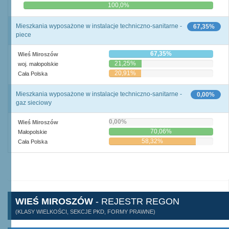
0,0%
100,0%
Mieszkania wyposażone w instalacje techniczno-sanitarne -
67,35%
piece
67,35%
Wieś Miroszów
21,25%
woj. małopolskie
20,91%
Cała Polska
Mieszkania wyposażone w instalacje techniczno-sanitarne -
0,00%
gaz sieciowy
0,00%
Wieś Miroszów
70,06%
Małopolskie
58,32%
Cała Polska
WIEŚ MIROSZÓW
- REJESTR REGON
(KLASY WIELKOŚCI, SEKCJE PKD, FORMY PRAWNE)