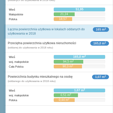
(oddanych do użytkowania w 2018 roku)
51,95
Wieś
21,24
Małopolskie
18,57
Polska
2
Łączna powierzchnia użytkowa w lokalach oddanych do
165 m
użytkowania w 2018
2
Przeciętna powierzchnia użytkowa nieruchomości
165,0 m
(oddanej do użytkowania w 2018 roku)
2
165,0 m
Wieś
2
94,5 m
woj. małopolskie
2
90,3 m
Cała Polska
2
Powierzchnia budynku mieszkalnego na osobę
1,07 m
(oddanego do użytkowania w 2018 roku)
2
1,07 m
Wieś
2
0,51 m
woj. małopolskie
2
0,44 m
Polska