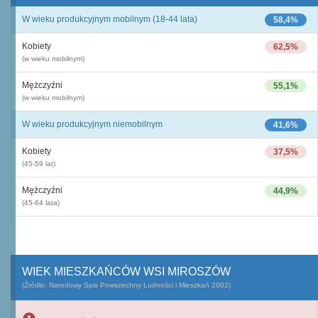
W wieku produkcyjnym mobilnym (18-44 lata)
58,4%
Kobiety
62,5%
(w wieku mobilnym)
Mężczyźni
55,1%
(w wieku mobilnym)
W wieku produkcyjnym niemobilnym
41,6%
Kobiety
37,5%
(45-59 lat)
Mężczyźni
44,9%
(45-64 lata)
WIEK MIESZKAŃCÓW WSI MIROSZÓW
(Źródło: Narodowy Spis Powszechny Ludności i Mieszkań 2002)