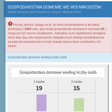
GOSPODARSTWA DOMOWE WE WSI MIROSZÓW
(Źródło: Narodowy Spis Powszechny Ludności i Mieszkań 2002)
Proszę zwrócić uwagę na to, że dane prezentowane w tej sekcji
pochodzą z
2002
roku, gdy liczba gospodarstw domowych wynosiła
55
, i
mogą już być mocno nieaktualne. Jednakże są to najświeższe dostępne
dane tego typu dla miejscowości statystycznych dlatego przedstawione
są tutaj dla kompletności w myśl zasady lepsze dane archiwalne, niż
żadne.
Gospodarstwa domowe według liczby osób
Gospodarstwa domowe według liczby osób
1 osoba
2 osoby
19
15