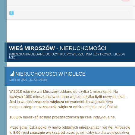
1
WIEŚ MIROSZÓW
- NIERUCHOMOŚCI
(MIESZKANIA ODDANE DO UŻYTKU, POWIERZCHNIA UŻYTKOWA, LICZBA
IZB)
NIERUCHOMOŚCI W PIGUŁCE
(Źródło: GUS, 31.XII.2018)
W
2018
roku we wsi Miroszów oddano do użytku
1
mieszkanie. Na
każdych 1000 mieszkańców oddano więc do użytku
6,49
nowych lokali.
Jest to wartość
znacznie większa od
wartości dla województwa
małopolskiego oraz
znacznie większa od
średniej dla całej Polski.
100,0%
mieszkań zostało przeznaczonych na cele indywidualne.
Przeciętna liczba pokoi w nowo oddanych mieszkaniach we wsi Miroszów
to
8,00
i jest
znacznie większa od
przeciętnej liczby izb dla województwa