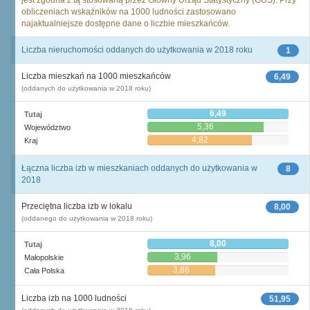
jest zgodna z tą stosowaną przez Główny Urząd Statystyczny (GUS). Przy
obliczeniach wskaźników na 1000 ludności zastosowano
najaktualniejsze dostępne dane o liczbie mieszkańców.
Liczba nieruchomości oddanych do użytkowania w 2018 roku
1
Liczba mieszkań na 1000 mieszkańców
6,49
(oddanych do użytkowania w 2018 roku)
6,49
Tutaj
5,36
Województwo
4,82
Kraj
Łączna liczba izb w mieszkaniach oddanych do użytkowania w
8
2018
Przeciętna liczba izb w lokalu
8,00
(oddanego do użytkowania w 2018 roku)
8,00
Tutaj
3,96
Małopolskie
3,86
Cała Polska
Liczba izb na 1000 ludności
51,95