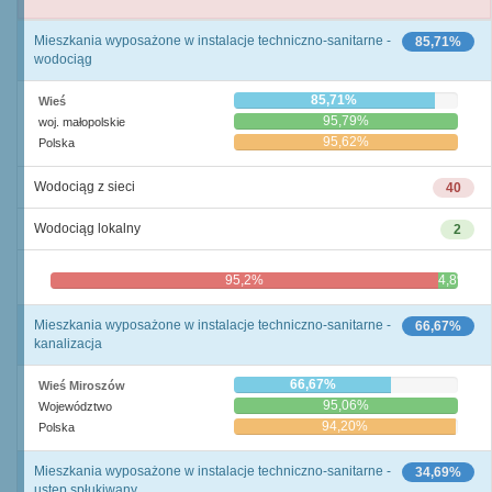
Mieszkania wyposażone w instalacje techniczno-sanitarne -
85,71%
wodociąg
85,71%
Wieś
95,79%
woj. małopolskie
95,62%
Polska
Wodociąg z sieci
40
Wodociąg lokalny
2
95,2%
4,8%
Mieszkania wyposażone w instalacje techniczno-sanitarne -
66,67%
kanalizacja
66,67%
Wieś Miroszów
95,06%
Województwo
94,20%
Polska
Mieszkania wyposażone w instalacje techniczno-sanitarne -
34,69%
ustęp spłukiwany