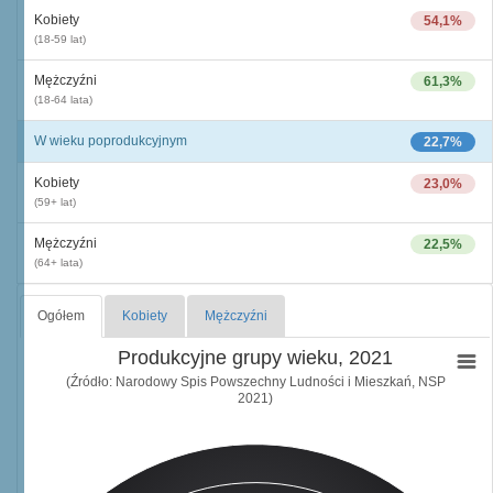
Kobiety
54,1%
(18-59 lat)
Mężczyźni
61,3%
(18-64 lata)
W wieku poprodukcyjnym
22,7%
Kobiety
23,0%
(59+ lat)
Mężczyźni
22,5%
(64+ lata)
Ogółem
Kobiety
Mężczyźni
Produkcyjne grupy wieku, 2021
(Źródło: Narodowy Spis Powszechny Ludności i Mieszkań, NSP
2021)