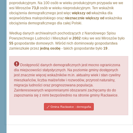
poprodukcyjnym. Na 100 osób w wieku produkcyjnym przypada we we
wsi Miroszów
73,0
osób w wieku nieprodukcyjnym. Ten wskaźnik
obciążenia demograficznego jest więc
większy od
wkażnika dla
województwa małopolskiego oraz
nieznacznie większy od
wskażnika
obciążenia demograficznego dla całej Polski.
Według danych archiwalnych pochodzących z Narodowego Spisu
Powszechnego Ludności i Mieszkań w
2002
roku we wsi Miroszów było
55
gospodarstw domowych. Wśród nich dominowały gospodarstwa
zamieszkałe przez
jedną osobę
- takich gospodarstw było
19
.
Dostępność danych demograficznych jest mocno ograniczona
dla miejscowości statystycznych. Na poziomie gminy dostępnych
jest znacznie więcej wskaźników m.in. aktualny wiek i stan cywilny
mieszkańców, liczba małżeństw i rozwodów, przyrost naturalny,
migracja ludności oraz prognozowana populacja.
Zainteresowanych wspomnianymi obszarami zachęcamy do do
zapoznania się z nimi bezpośrednio na stronie gminy Racławice.
Gmina Racławice - demogafia