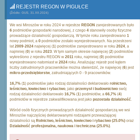
REJESTR REGON W PIGUŁCE
(Źródło: GUS, 31.XII.2024)
We wsi Miroszów w roku 2024 w rejestrze
REGON
zarejestrowanych było
6
podmiotów gospodarki narodowej, z czego
4
stanowiły osoby fizyczne
prowadzące działalność gospodarczą. W tymże roku zarejestrowano
1
nowy podmiot, a
0
podmiotów zostało wyrejestrowanych. Na przestrzeni
lat
2009
-
2024
najwięcej (
1
) podmiotów zarejestrowano w roku
2024
, a
najmniej (
0
) w roku
2023
. W tym samym okresie najwięcej (
2
) podmiotów
wykreślono z rejestru REGON w
2011
roku, najmniej (
0
) podmiotów
wyrejestrowano natomiast w
2024
roku. Analizując rejestr pod kątem
liczby zatrudnionych pracowników można stwierdzić, że najwięcej (
6
) jest
mikro-przedsiębiorstw
, zatrudniających 0 - 9 pracowników.
16,7%
(
1
) podmiotów jako rodzaj działalności deklarowało
rolnictwo,
leśnictwo, łowiectwo i rybactwo
, jako
przemysł i budownictwo
swój
rodzaj działalności deklarowało
16,7%
(
1
) podmiotów, a
66,7%
(
4
)
podmiotów w rejestrze zakwalifikowana jest jako
pozostała działalność
.
Wśród osób fizycznych prowadzących działalność gospodarczą we wsi
Miroszów najczęściej deklarowanymi rodzajami przeważającej
działalności są
Rolnictwo, leśnictwo, łowiectwo i rybactwo (25.0%)
oraz
Działalność profesjonalna, naukowa i techniczna (25.0%)
.