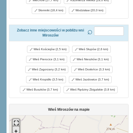
Miechów (17,7 km)
Kazimierza Wielka (18,0 km)
Słomniki (18,4 km)
Wodzisław (20,0 km)
Zobacz inne miejscowości w pobliżu wsi
Miroszów
Wieś Kościejów (2,5 km)
Wieś Słupów (2,6 km)
Wieś Pierocice (3,1 km)
Wieś Nieszków (3,1 km)
Wieś Zagorzany (3,2 km)
Wieś Dosłońce (3,3 km)
Wieś Kropidło (3,5 km)
Wieś Jazdowice (3,7 km)
Wieś Buszków (3,7 km)
Wieś Rędziny Zbigalskie (3,8 km)
Wieś Miroszów na mapie