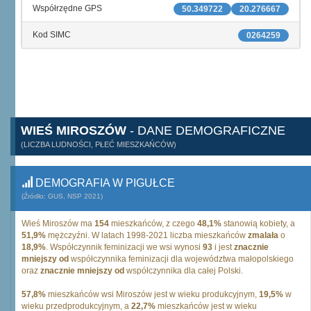
Współrzędne GPS
50.349722
20.276667
Kod SIMC
0264259
WIEŚ MIROSZÓW
- DANE DEMOGRAFICZNE
(LICZBA LUDNOŚCI, PŁEĆ MIESZKAŃCÓW)
DEMOGRAFIA W PIGUŁCE
(Źródło: GUS, NSP 2021)
Wieś Miroszów ma
154
mieszkańców, z czego
48,1%
stanowią kobiety, a
51,9%
mężczyźni. W latach 1998-2021 liczba mieszkańców
zmalała
o
18,9%
. Współczynnik feminizacji we wsi wynosi
93
i jest
znacznie
mniejszy od
współczynnika feminizacji dla województwa małopolskiego
oraz
znacznie mniejszy od
współczynnika dla całej Polski.
57,8%
mieszkańców wsi Miroszów jest w wieku produkcyjnym,
19,5%
w
wieku przedprodukcyjnym, a
22,7%
mieszkańców jest w wieku