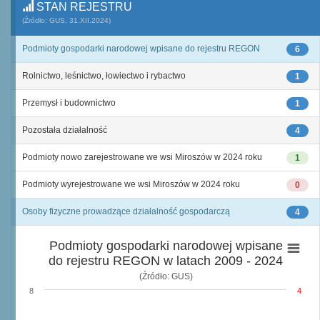
STAN REJESTRU
(Źródło: GUS, 31.XII.2024)
Podmioty gospodarki narodowej wpisane do rejestru REGON
6
Rolnictwo, leśnictwo, łowiectwo i rybactwo
1
Przemysł i budownictwo
1
Pozostała działalność
4
Podmioty nowo zarejestrowane we wsi Miroszów w 2024 roku
1
Podmioty wyrejestrowane we wsi Miroszów w 2024 roku
0
Osoby fizyczne prowadzące działalność gospodarczą
4
Podmioty gospodarki narodowej wpisane
do rejestru REGON w latach 2009 - 2024
(Źródło: GUS)
8
4