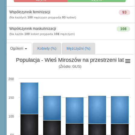
Współczynnik feminizacji
93
(Na każdych
100
mężczyzn przypada
93
kobiet)
Współczynnik maskulinizacji
108
(Na każde
100
kobiet przypada
108
mężczyzn)
Ogółem
Kobiety (%)
Mężczyźni (%)
Populacja - Wieś Miroszów na przestrzeni lat
(Źródło: GUS)
200
150
100