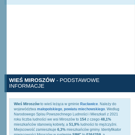
WIEŚ MIROSZÓW
- PODSTAWOWE
INFORMACJE
Wieś Miroszów
to wieś leżąca w gminie
Racławice
. Należy do
województwa
małopolskiego
,
powiatu miechowskiego
. Według
Narodowego Spisu Powszechnego Ludności i Mieszkań z 2021
roku liczba ludności we wsi Miroszów to
154
z czego
48,1%
mieszkańców stanowią kobiety, a
51,9%
ludności to mężczyźni.
Miejscowość zamieszkuje
6,3%
mieszkańców gminy. Identyfikator
miejscowości Miroszów w systemie
SIMC
to
0264259
, a