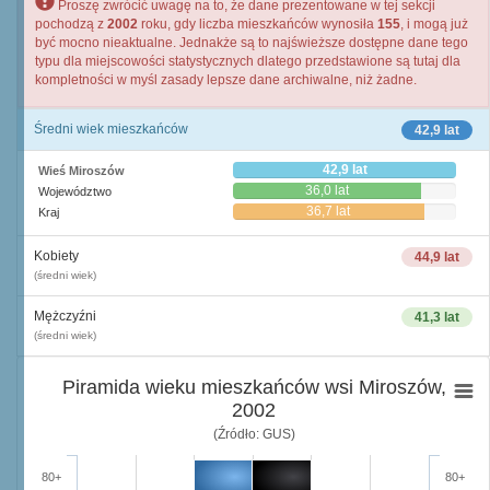
Proszę zwrócić uwagę na to, że dane prezentowane w tej sekcji
pochodzą z
2002
roku, gdy liczba mieszkańców wynosiła
155
, i mogą już
być mocno nieaktualne. Jednakże są to najświeższe dostępne dane tego
typu dla miejscowości statystycznych dlatego przedstawione są tutaj dla
kompletności w myśl zasady lepsze dane archiwalne, niż żadne.
Średni wiek mieszkańców
42,9 lat
42,9 lat
Wieś Miroszów
36,0 lat
Województwo
36,7 lat
Kraj
Kobiety
44,9 lat
(średni wiek)
Mężczyźni
41,3 lat
(średni wiek)
Piramida wieku mieszkańców wsi Miroszów,
2002
(Źródło: GUS)
80+
80+