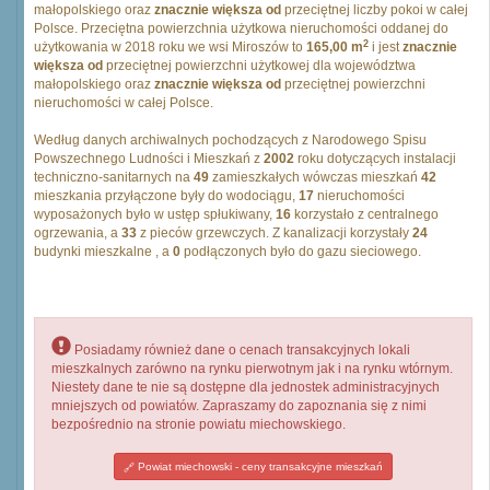
małopolskiego oraz
znacznie większa od
przeciętnej liczby pokoi w całej
Polsce. Przeciętna powierzchnia użytkowa nieruchomości oddanej do
2
użytkowania w 2018 roku we wsi Miroszów to
165,00 m
i jest
znacznie
większa od
przeciętnej powierzchni użytkowej dla województwa
małopolskiego oraz
znacznie większa od
przeciętnej powierzchni
nieruchomości w całej Polsce.
Według danych archiwalnych pochodzących z Narodowego Spisu
Powszechnego Ludności i Mieszkań z
2002
roku dotyczących instalacji
techniczno-sanitarnych na
49
zamieszkałych wówczas mieszkań
42
mieszkania przyłączone były do wodociągu,
17
nieruchomości
wyposażonych było w ustęp spłukiwany,
16
korzystało z centralnego
ogrzewania, a
33
z pieców grzewczych. Z kanalizacji korzystały
24
budynki mieszkalne , a
0
podłączonych było do gazu sieciowego.
Posiadamy również dane o cenach transakcyjnych lokali
mieszkalnych zarówno na rynku pierwotnym jak i na rynku wtórnym.
Niestety dane te nie są dostępne dla jednostek administracyjnych
mniejszych od powiatów. Zapraszamy do zapoznania się z nimi
bezpośrednio na stronie powiatu miechowskiego.
Powiat miechowski - ceny transakcyjne mieszkań