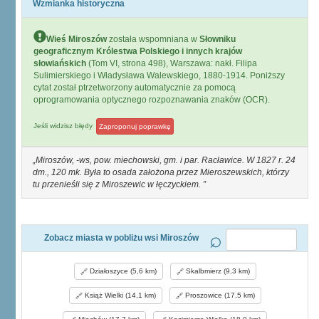
Wzmianka historyczna
Wieś Miroszów
została wspomniana w
Słowniku
geograficznym Królestwa Polskiego i innych krajów
słowiańskich
(Tom VI, strona 498), Warszawa: nakł. Filipa
Sulimierskiego i Władysława Walewskiego, 1880-1914. Poniższy
cytat został ptrzetworzony automatycznie za pomocą
oprogramowania optycznego rozpoznawania znaków (OCR).
Jeśli widzisz błędy
Zaproponuj poprawkę
Miroszów, -ws, pow. miechowski, gm. i par. Racławice. W 1827 r. 24
dm., 120 mk. Była to osada założona przez Mieroszewskich, którzy
tu przenieśli się z Miroszewic w łęczyckiem.
Zobacz miasta w pobliżu wsi Miroszów
Działoszyce (5,6 km)
Skalbmierz (9,3 km)
Książ Wielki (14,1 km)
Proszowice (17,5 km)