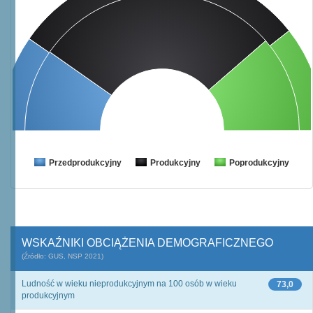
Przedprodukcyjny
Produkcyjny
Poprodukcyjny
WSKAŹNIKI OBCIĄŻENIA DEMOGRAFICZNEGO
(Źródło: GUS, NSP 2021)
Ludność w wieku nieprodukcyjnym na 100 osób w wieku
73,0
produkcyjnym