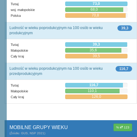
73,0
Tutaj
68,0
woj. małopolskie
70,8
Polska
Ludność w wieku poprodukcyjnym na 100 osób w wieku
39,3
produkcyjnym
39,3
Tutaj
35,6
Małopolskie
39,5
Cały kraj
Ludność w wieku poprodukcyjnym na 100 osób w wieku
116,7
przedprodukcyjnym
116,7
Tutaj
110,1
Małopolskie
126,0
Cały kraj
MOBILNE GRUPY WIEKU
%
123
(Źródło: GUS, NSP 2021)