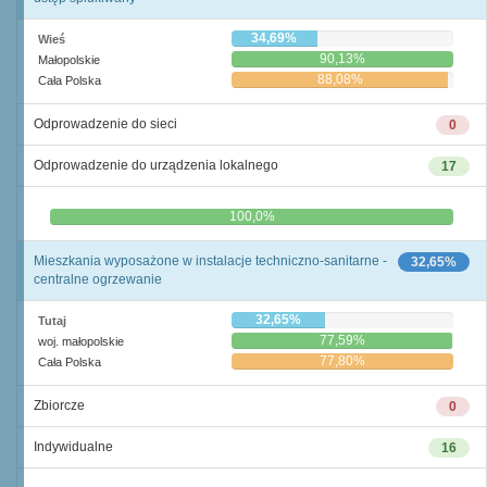
34,69%
Wieś
90,13%
Małopolskie
88,08%
Cała Polska
Odprowadzenie do sieci
0
Odprowadzenie do urządzenia lokalnego
17
0,0%
100,0%
Mieszkania wyposażone w instalacje techniczno-sanitarne -
32,65%
centralne ogrzewanie
32,65%
Tutaj
77,59%
woj. małopolskie
77,80%
Cała Polska
Zbiorcze
0
Indywidualne
16