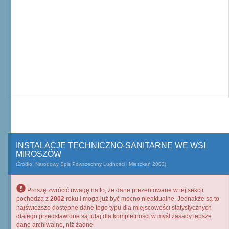
INSTALACJE TECHNICZNO-SANITARNE WE WSI
MIROSZÓW
(Źródło: Narodowy Spis Powszechny Ludności i Mieszkań 2002)
Proszę zwrócić uwagę na to, że dane prezentowane w tej sekcji
pochodzą z
2002
roku i mogą już być mocno nieaktualne. Jednakże są to
najświeższe dostępne dane tego typu dla miejscowości statystycznych
dlatego przedstawione są tutaj dla kompletności w myśl zasady lepsze
dane archiwalne, niż żadne.