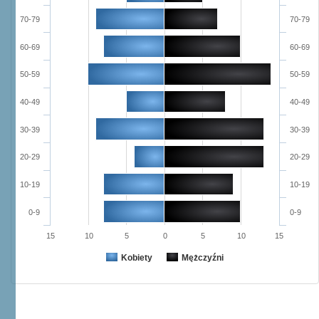
70-79
70-79
60-69
60-69
50-59
50-59
40-49
40-49
30-39
30-39
20-29
20-29
10-19
10-19
0-9
0-9
15
10
5
0
5
10
15
Kobiety
Mężczyźni