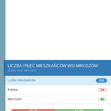
LICZBA I PŁEĆ MIESZKAŃCÓW WSI MIROSZÓW
(Źródło: GUS, NSP 2021)
Liczba mieszkańców
154
Kobiety
74
Mężczyźni
80
48,1%
51,9%