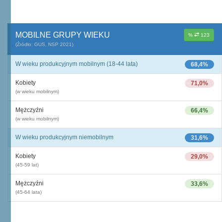
MOBILNE GRUPY WIEKU
%
123
(Źródło: GUS, NSP 2021)
W wieku produkcyjnym mobilnym (18-44 lata)
68,4%
Kobiety
71,0%
(w wieku mobilnym)
Mężczyźni
66,4%
(w wieku mobilnym)
W wieku produkcyjnym niemobilnym
31,6%
Kobiety
29,0%
(45-59 lat)
Mężczyźni
33,6%
(45-64 lata)