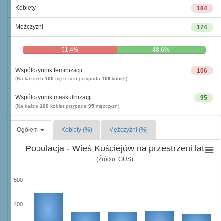
Kobiety
184
Mężczyźni
174
51,4%
48,6%
Współczynnik feminizacji
106
(Na każdych
100
mężczyzn przypada
106
kobiet)
Współczynnik maskulinizacji
95
(Na każde
100
kobiet przypada
95
mężczyzn)
Ogółem
Kobiety (%)
Mężczyźni (%)
Populacja - Wieś Kościejów na przestrzeni lat
(Źródło: GUS)
500
400