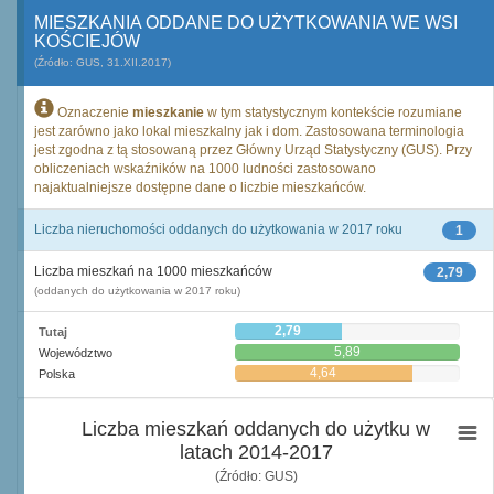
MIESZKANIA ODDANE DO UŻYTKOWANIA WE WSI
KOŚCIEJÓW
(Źródło: GUS, 31.XII.2017)
Oznaczenie
mieszkanie
w tym statystycznym kontekście rozumiane
jest zarówno jako lokal mieszkalny jak i dom. Zastosowana terminologia
jest zgodna z tą stosowaną przez Główny Urząd Statystyczny (GUS). Przy
obliczeniach wskaźników na 1000 ludności zastosowano
najaktualniejsze dostępne dane o liczbie mieszkańców.
Liczba nieruchomości oddanych do użytkowania w 2017 roku
1
Liczba mieszkań na 1000 mieszkańców
2,79
(oddanych do użytkowania w 2017 roku)
2,79
Tutaj
5,89
Województwo
4,64
Polska
Liczba mieszkań oddanych do użytku w
latach 2014-2017
(Źródło: GUS)