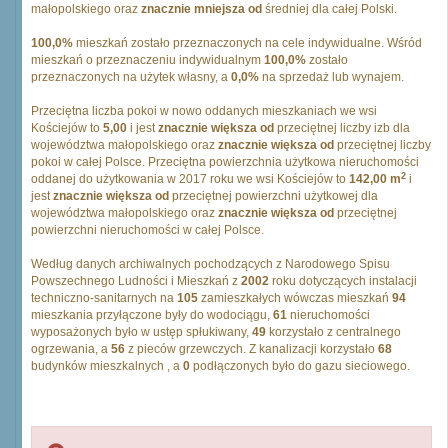
małopolskiego oraz
znacznie mniejsza od
średniej dla całej Polski.
100,0%
mieszkań zostało przeznaczonych na cele indywidualne. Wśród
mieszkań o przeznaczeniu indywidualnym
100,0%
zostało
przeznaczonych na użytek własny, a
0,0%
na sprzedaż lub wynajem.
Przeciętna liczba pokoi w nowo oddanych mieszkaniach we wsi
Kościejów to
5,00
i jest
znacznie większa od
przeciętnej liczby izb dla
województwa małopolskiego oraz
znacznie większa od
przeciętnej liczby
pokoi w całej Polsce. Przeciętna powierzchnia użytkowa nieruchomości
2
oddanej do użytkowania w 2017 roku we wsi Kościejów to
142,00 m
i
jest
znacznie większa od
przeciętnej powierzchni użytkowej dla
województwa małopolskiego oraz
znacznie większa od
przeciętnej
powierzchni nieruchomości w całej Polsce.
Według danych archiwalnych pochodzących z Narodowego Spisu
Powszechnego Ludności i Mieszkań z
2002
roku dotyczących instalacji
techniczno-sanitarnych na
105
zamieszkałych wówczas mieszkań
94
mieszkania przyłączone były do wodociągu,
61
nieruchomości
wyposażonych było w ustęp spłukiwany,
49
korzystało z centralnego
ogrzewania, a
56
z pieców grzewczych. Z kanalizacji korzystało
68
budynków mieszkalnych , a
0
podłączonych było do gazu sieciowego.