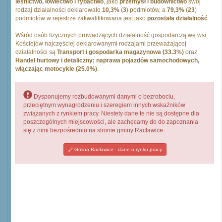
leśnictwo, łowiectwo i rybactwo
, jako
przemysł i budownictwo
swój
rodzaj działalności deklarowało
10,3%
(
3
) podmiotów, a
79,3%
(
23
)
podmiotów w rejestrze zakwalifikowana jest jako
pozostała działalność
.
Wśród osób fizycznych prowadzących działalność gospodarczą we wsi
Kościejów najczęściej deklarowanymi rodzajami przeważającej
działalności są
Transport i gospodarka magazynowa (33.3%)
oraz
Handel hurtowy i detaliczny; naprawa pojazdów samochodowych,
włączając motocykle (25.0%)
.
Dysponujemy rozbudowanymi danymi o bezrobociu,
przeciętnym wynagrodzeniu i szeregiem innych wskaźników
związanych z rynkiem pracy. Niestety dane te nie są dostępne dla
poszczególnych miejscowości, ale zachęcamy do do zapoznania
się z nimi bezpośrednio na stronie gminy Racławice.
Gmina Racławice - dane o rynku pracy