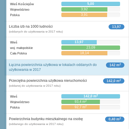
5,00
Wieś Kościejów
3,92
Województwo
3,91
Polska
Liczba izb na 1000 ludności
13,97
(oddanych do użytkowania w 2017 roku)
13,97
Wieś
23,09
woj. małopolskie
18,14
Cała Polska
2
Łączna powierzchnia użytkowa w lokalach oddanych do
142 m
użytkowania w 2017
2
Przeciętna powierzchnia użytkowa nieruchomości
142,0 m
(oddanej do użytkowania w 2017 roku)
2
142,0 m
Wieś
2
93,4 m
Województwo
2
92,7 m
Polska
2
Powierzchnia budynku mieszkalnego na osobę
0,40 m
(oddanego do użytkowania w 2017 roku)