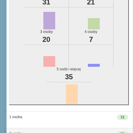
31
21
3 osoby
4 osoby
20
7
5 osób i więcej
35
1 osoba
31