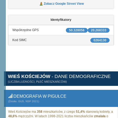
Zobacz Google Street View
Identyfikatory
Współrzędne GPS
50.328056
20.268333
Kod SIMC
0264130
WIEŚ KOŚCIEJÓW
- DANE DEMOGRAFICZNE
(LICZBA LUDNOŚCI, PŁEĆ MIESZKAŃCÓW)
DEMOGRAFIA W PIGUŁCE
(Źródło: GUS, NSP 2021)
Wieś Kościejów ma
358
mieszkańców, z czego
51,4%
stanowią kobiety, a
48,6%
mężczyźni. W latach 1998-2021 liczba mieszkańców
zmalała
o