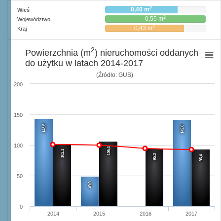
2
0,40 m
Wieś
2
0,55 m
Województwo
2
0,43 m
Kraj
2
Powierzchnia (m
) nieruchomości oddanych
do użytku w latach 2014-2017
(Źródło: GUS)
200
150
143,5
142,0
100
106,4
102,1
95,3
93,4
50
49,0
0
2014
2015
2016
2017