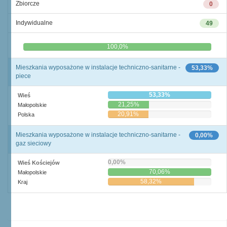
Zbiorcze
0
Indywidualne
49
0,0%
100,0%
Mieszkania wyposażone w instalacje techniczno-sanitarne -
53,33%
piece
53,33%
Wieś
21,25%
Małopolskie
20,91%
Polska
Mieszkania wyposażone w instalacje techniczno-sanitarne -
0,00%
gaz sieciowy
0,00%
Wieś Kościejów
70,06%
Małopolskie
58,32%
Kraj