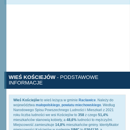
WIEŚ KOŚCIEJÓW
- PODSTAWOWE
INFORMACJE
Wieś Kościejów
to wieś leżąca w gminie
Racławice
. Należy do
województwa
małopolskiego
,
powiatu miechowskiego
. Według
Narodowego Spisu Powszechnego Ludności i Mieszkań z 2021
roku liczba ludności we wsi Kościejów to
358
z czego
51,4%
mieszkańców stanowią kobiety, a
48,6%
ludności to mężczyźni.
Miejscowość zamieszkuje
14,8%
mieszkańców gminy. Identyfikator
miejscowości Kościejów w systemie
SIMC
to
0264130
, a