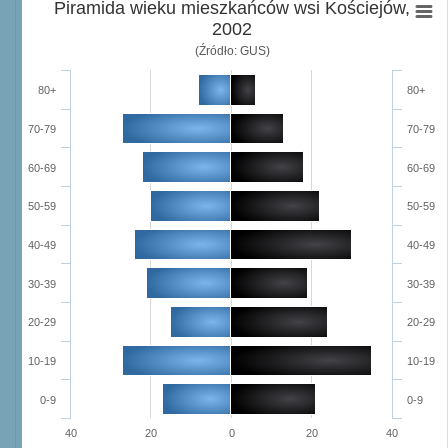
Piramida wieku mieszkańców wsi Kościejów,
2002
(Źródło: GUS)
80+
80+
70-79
70-79
60-69
60-69
50-59
50-59
40-49
40-49
30-39
30-39
20-29
20-29
10-19
10-19
0-9
0-9
40
20
0
20
40