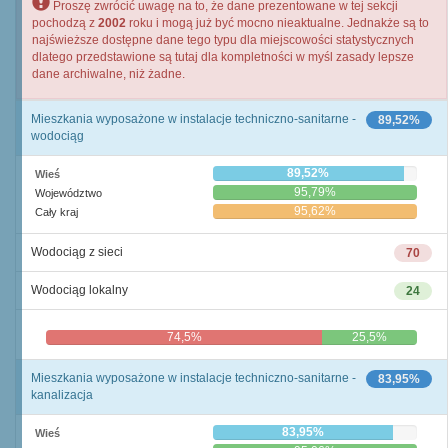
Proszę zwrócić uwagę na to, że dane prezentowane w tej sekcji
pochodzą z
2002
roku i mogą już być mocno nieaktualne. Jednakże są to
najświeższe dostępne dane tego typu dla miejscowości statystycznych
dlatego przedstawione są tutaj dla kompletności w myśl zasady lepsze
dane archiwalne, niż żadne.
Mieszkania wyposażone w instalacje techniczno-sanitarne -
89,52%
wodociąg
89,52%
Wieś
95,79%
Województwo
95,62%
Cały kraj
Wodociąg z sieci
70
Wodociąg lokalny
24
74,5%
25,5%
Mieszkania wyposażone w instalacje techniczno-sanitarne -
83,95%
kanalizacja
83,95%
Wieś