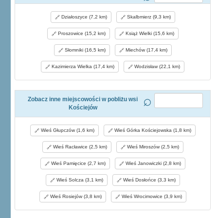
Działoszyce (7,2 km)
Skalbmierz (9,3 km)
Proszowice (15,2 km)
Książ Wielki (15,6 km)
Słomniki (16,5 km)
Miechów (17,4 km)
Kazimierza Wielka (17,4 km)
Wodzisław (22,1 km)
Zobacz inne miejscowości w pobliżu wsi
Kościejów
Wieś Głupczów (1,6 km)
Wieś Górka Kościejowska (1,8 km)
Wieś Racławice (2,5 km)
Wieś Miroszów (2,5 km)
Wieś Pamięcice (2,7 km)
Wieś Janowiczki (2,8 km)
Wieś Solcza (3,1 km)
Wieś Dosłońce (3,3 km)
Wieś Rosiejów (3,8 km)
Wieś Wrocimowice (3,9 km)