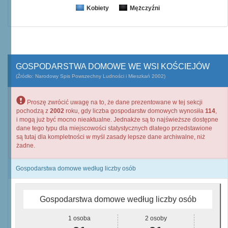
Kobiety
Mężczyźni
GOSPODARSTWA DOMOWE WE WSI KOŚCIEJÓW
(Źródło: Narodowy Spis Powszechny Ludności i Mieszkań 2002)
Proszę zwrócić uwagę na to, że dane prezentowane w tej sekcji
pochodzą z
2002
roku, gdy liczba gospodarstw domowych wynosiła
114
,
i mogą już być mocno nieaktualne. Jednakże są to najświeższe dostępne
dane tego typu dla miejscowości statystycznych dlatego przedstawione
są tutaj dla kompletności w myśl zasady lepsze dane archiwalne, niż
żadne.
Gospodarstwa domowe według liczby osób
Gospodarstwa domowe według liczby osób
1 osoba
2 osoby