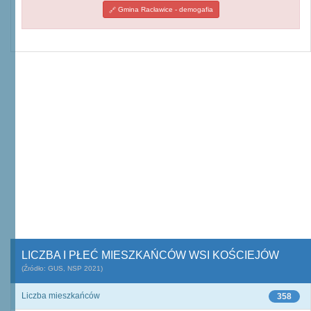
Gmina Racławice - demogafia
LICZBA I PŁEĆ MIESZKAŃCÓW WSI KOŚCIEJÓW
(Źródło: GUS, NSP 2021)
Liczba mieszkańców
358