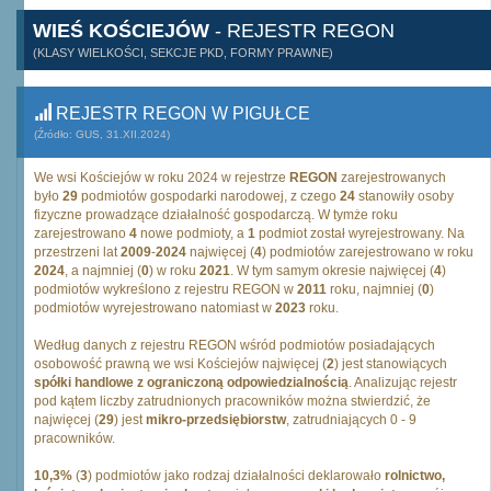
WIEŚ KOŚCIEJÓW
- REJESTR REGON
(KLASY WIELKOŚCI, SEKCJE PKD, FORMY PRAWNE)
REJESTR REGON W PIGUŁCE
(Źródło: GUS, 31.XII.2024)
We wsi Kościejów w roku 2024 w rejestrze
REGON
zarejestrowanych
było
29
podmiotów gospodarki narodowej, z czego
24
stanowiły osoby
fizyczne prowadzące działalność gospodarczą. W tymże roku
zarejestrowano
4
nowe podmioty, a
1
podmiot został wyrejestrowany. Na
przestrzeni lat
2009
-
2024
najwięcej (
4
) podmiotów zarejestrowano w roku
2024
, a najmniej (
0
) w roku
2021
. W tym samym okresie najwięcej (
4
)
podmiotów wykreślono z rejestru REGON w
2011
roku, najmniej (
0
)
podmiotów wyrejestrowano natomiast w
2023
roku.
Według danych z rejestru REGON wśród podmiotów posiadających
osobowość prawną we wsi Kościejów najwięcej (
2
) jest stanowiących
spółki handlowe z ograniczoną odpowiedzialnością
. Analizując rejestr
pod kątem liczby zatrudnionych pracowników można stwierdzić, że
najwięcej (
29
) jest
mikro-przedsiębiorstw
, zatrudniających 0 - 9
pracowników.
10,3%
(
3
) podmiotów jako rodzaj działalności deklarowało
rolnictwo,