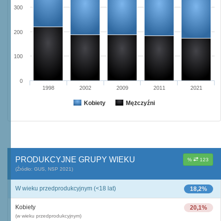
300
200
100
0
1998
2002
2009
2011
2021
Kobiety
Mężczyźni
PRODUKCYJNE GRUPY WIEKU
%
123
(Źródło: GUS, NSP 2021)
W wieku przedprodukcyjnym (<18 lat)
18,2%
Kobiety
20,1%
(w wieku przedprodukcyjnym)