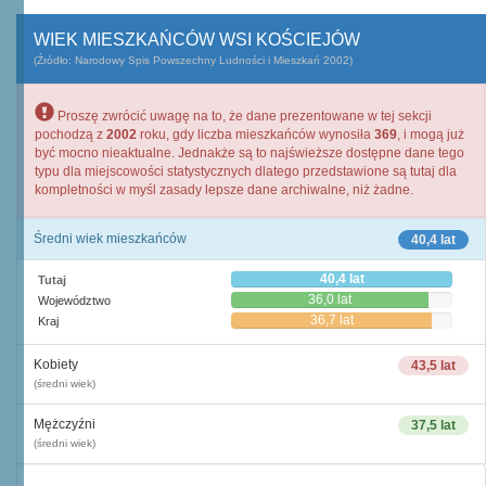
WIEK MIESZKAŃCÓW WSI KOŚCIEJÓW
(Źródło: Narodowy Spis Powszechny Ludności i Mieszkań 2002)
Proszę zwrócić uwagę na to, że dane prezentowane w tej sekcji
pochodzą z
2002
roku, gdy liczba mieszkańców wynosiła
369
, i mogą już
być mocno nieaktualne. Jednakże są to najświeższe dostępne dane tego
typu dla miejscowości statystycznych dlatego przedstawione są tutaj dla
kompletności w myśl zasady lepsze dane archiwalne, niż żadne.
Średni wiek mieszkańców
40,4 lat
40,4 lat
Tutaj
36,0 lat
Województwo
36,7 lat
Kraj
Kobiety
43,5 lat
(średni wiek)
Mężczyźni
37,5 lat
(średni wiek)