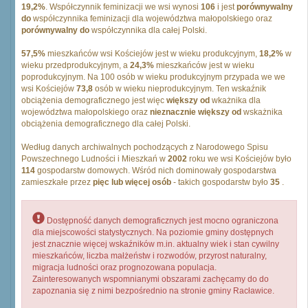
19,2%
. Współczynnik feminizacji we wsi wynosi
106
i jest
porównywalny
do
współczynnika feminizacji dla województwa małopolskiego oraz
porównywalny do
współczynnika dla całej Polski.
57,5%
mieszkańców wsi Kościejów jest w wieku produkcyjnym,
18,2%
w
wieku przedprodukcyjnym, a
24,3%
mieszkańców jest w wieku
poprodukcyjnym. Na 100 osób w wieku produkcyjnym przypada we we
wsi Kościejów
73,8
osób w wieku nieprodukcyjnym. Ten wskaźnik
obciążenia demograficznego jest więc
większy od
wkażnika dla
województwa małopolskiego oraz
nieznacznie większy od
wskażnika
obciążenia demograficznego dla całej Polski.
Według danych archiwalnych pochodzących z Narodowego Spisu
Powszechnego Ludności i Mieszkań w
2002
roku we wsi Kościejów było
114
gospodarstw domowych. Wśród nich dominowały gospodarstwa
zamieszkałe przez
pięc lub więcej osób
- takich gospodarstw było
35
.
Dostępność danych demograficznych jest mocno ograniczona
dla miejscowości statystycznych. Na poziomie gminy dostępnych
jest znacznie więcej wskaźników m.in. aktualny wiek i stan cywilny
mieszkańców, liczba małżeństw i rozwodów, przyrost naturalny,
migracja ludności oraz prognozowana populacja.
Zainteresowanych wspomnianymi obszarami zachęcamy do do
zapoznania się z nimi bezpośrednio na stronie gminy Racławice.