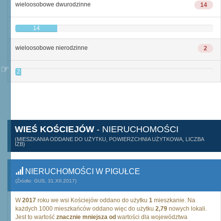
wieloosobowe dwurodzinne
14
14
wieloosobowe nierodzinne
2
2
WIEŚ KOŚCIEJÓW
- NIERUCHOMOŚCI
(MIESZKANIA ODDANE DO UŻYTKU, POWIERZCHNIA UŻYTKOWA, LICZBA
IZB)
NIERUCHOMOŚCI W PIGUŁCE
(Źródło: GUS, 31.XII.2017)
W
2017
roku we wsi Kościejów oddano do użytku
1
mieszkanie. Na
każdych 1000 mieszkańców oddano więc do użytku
2,79
nowych lokali.
Jest to wartość
znacznie mniejsza od
wartości dla województwa