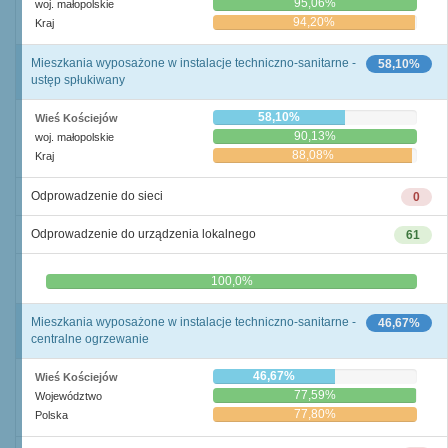
95,06%
woj. małopolskie
94,20%
Kraj
Mieszkania wyposażone w instalacje techniczno-sanitarne -
58,10%
ustęp spłukiwany
58,10%
Wieś Kościejów
90,13%
woj. małopolskie
88,08%
Kraj
Odprowadzenie do sieci
0
Odprowadzenie do urządzenia lokalnego
61
0,0%
100,0%
Mieszkania wyposażone w instalacje techniczno-sanitarne -
46,67%
centralne ogrzewanie
46,67%
Wieś Kościejów
77,59%
Województwo
77,80%
Polska