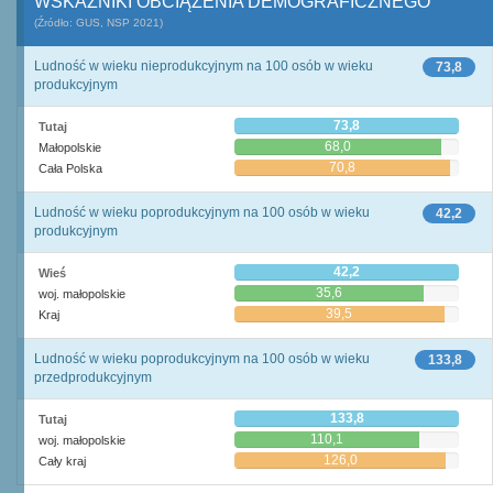
WSKAŹNIKI OBCIĄŻENIA DEMOGRAFICZNEGO
(Źródło: GUS, NSP 2021)
Ludność w wieku nieprodukcyjnym na 100 osób w wieku
73,8
produkcyjnym
73,8
Tutaj
68,0
Małopolskie
70,8
Cała Polska
Ludność w wieku poprodukcyjnym na 100 osób w wieku
42,2
produkcyjnym
42,2
Wieś
35,6
woj. małopolskie
39,5
Kraj
Ludność w wieku poprodukcyjnym na 100 osób w wieku
133,8
przedprodukcyjnym
133,8
Tutaj
110,1
woj. małopolskie
126,0
Cały kraj