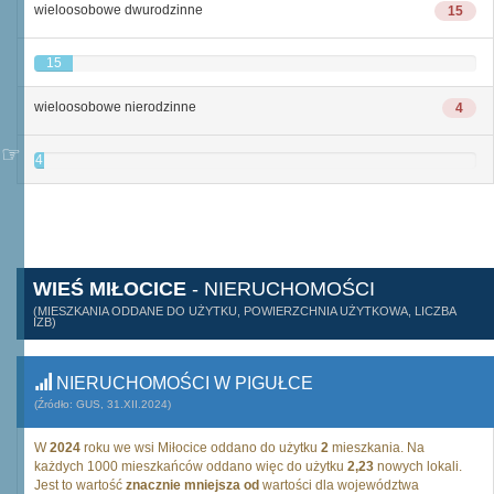
wieloosobowe dwurodzinne
15
15
wieloosobowe nierodzinne
4
4
WIEŚ MIŁOCICE
- NIERUCHOMOŚCI
(MIESZKANIA ODDANE DO UŻYTKU, POWIERZCHNIA UŻYTKOWA, LICZBA
IZB)
NIERUCHOMOŚCI W PIGUŁCE
(Źródło: GUS, 31.XII.2024)
W
2024
roku we wsi Miłocice oddano do użytku
2
mieszkania. Na
każdych 1000 mieszkańców oddano więc do użytku
2,23
nowych lokali.
Jest to wartość
znacznie mniejsza od
wartości dla województwa