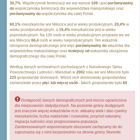
30,7%
. Współczynnik feminizacji we wsi wynosi
109
i jest
porównywalny
do
współczynnika feminizacji dla województwa małopolskiego oraz
porównywalny do
współczynnika dla całej Polski.
60,1%
mieszkańców wsi Miłocice jest w wieku produkcyjnym,
20,4%
w
wieku przedprodukcyjnym, a
19,4%
mieszkańców jest w wieku
poprodukcyjnym. Na 100 osób w wieku produkcyjnym przypada we we
wsi Miłocice
66,4
osób w wieku nieprodukcyjnym. Ten wskaźnik
obciążenia demograficznego jest więc
porównywalny do
wkażnika dla
województwa małopolskiego oraz
mniejszy od
wskażnika obciążenia
demograficznego dla całej Polski.
Według danych archiwalnych pochodzących z Narodowego Spisu
Powszechnego Ludności i Mieszkań w
2002
roku we wsi Miłocice było
225
gospodarstw domowych. Wśród nich dominowały gospodarstwa
zamieszkałe przez
pięc lub więcej osób
- takich gospodarstw było
60
.
Dostępność danych demograficznych jest mocno ograniczona
dla miejscowości statystycznych. Na poziomie gminy dostępnych
jest znacznie więcej wskaźników m.in. aktualny wiek i stan cywilny
mieszkańców, liczba małżeństw i rozwodów, przyrost naturalny,
migracja ludności oraz prognozowana populacja.
Zainteresowanych wspomnianymi obszarami zachęcamy do do
zapoznania się z nimi bezpośrednio na stronie gminy Słomniki.