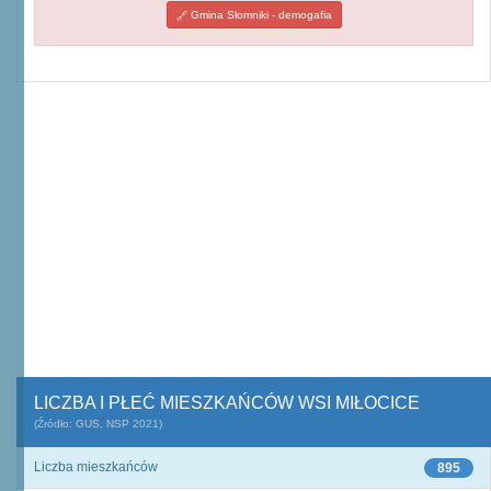
Gmina Słomniki - demogafia
LICZBA I PŁEĆ MIESZKAŃCÓW WSI MIŁOCICE
(Źródło: GUS, NSP 2021)
Liczba mieszkańców
895