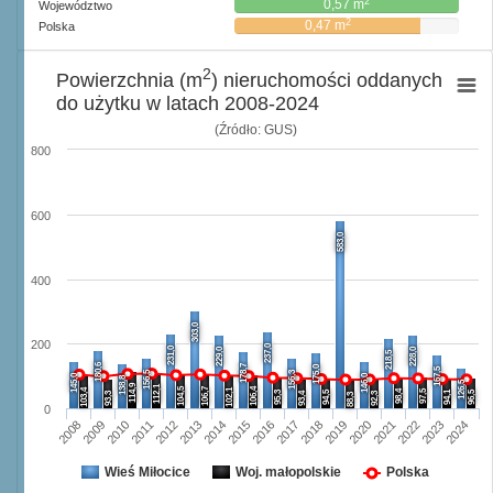
2
0,57 m
Województwo
2
0,47 m
Polska
2
Powierzchnia (m
) nieruchomości oddanych
do użytku w latach 2008-2024
(Źródło: GUS)
800
600
583,0
400
303,0
200
237,0
231,0
229,0
228,0
218,5
180,6
178,7
175,0
167,5
156,5
156,3
145,0
146,0
138,8
126,5
114,9
112,1
104,5
106,7
106,4
103,4
102,1
98,4
97,5
95,3
94,5
94,1
96,5
93,3
93,4
92,3
88,3
0
2008
2009
2010
2011
2012
2013
2014
2015
2016
2017
2018
2019
2020
2021
2022
2023
2024
Wieś Miłocice
Woj. małopolskie
Polska