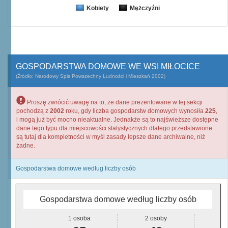
Kobiety
Mężczyźni
GOSPODARSTWA DOMOWE WE WSI MIŁOCICE
(Źródło: Narodowy Spis Powszechny Ludności i Mieszkań 2002)
Proszę zwrócić uwagę na to, że dane prezentowane w tej sekcji
pochodzą z
2002
roku, gdy liczba gospodarstw domowych wynosiła
225
,
i mogą już być mocno nieaktualne. Jednakże są to najświeższe dostępne
dane tego typu dla miejscowości statystycznych dlatego przedstawione
są tutaj dla kompletności w myśl zasady lepsze dane archiwalne, niż
żadne.
Gospodarstwa domowe według liczby osób
Gospodarstwa domowe według liczby osób
1 osoba
2 osoby