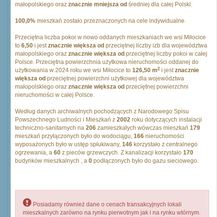
małopolskiego oraz
znacznie mniejsza od
średniej dla całej Polski.
100,0%
mieszkań zostało przeznaczonych na cele indywidualne.
Przeciętna liczba pokoi w nowo oddanych mieszkaniach we wsi Miłocice
to
6,50
i jest
znacznie większa od
przeciętnej liczby izb dla województwa
małopolskiego oraz
znacznie większa od
przeciętnej liczby pokoi w całej
Polsce. Przeciętna powierzchnia użytkowa nieruchomości oddanej do
2
użytkowania w 2024 roku we wsi Miłocice to
126,50 m
i jest
znacznie
większa od
przeciętnej powierzchni użytkowej dla województwa
małopolskiego oraz
znacznie większa od
przeciętnej powierzchni
nieruchomości w całej Polsce.
Według danych archiwalnych pochodzących z Narodowego Spisu
Powszechnego Ludności i Mieszkań z
2002
roku dotyczących instalacji
techniczno-sanitarnych na
206
zamieszkałych wówczas mieszkań
179
mieszkań przyłączonych było do wodociągu,
166
nieruchomości
wyposażonych było w ustęp spłukiwany,
146
korzystało z centralnego
ogrzewania, a
60
z pieców grzewczych. Z kanalizacji korzystało
170
budynków mieszkalnych , a
0
podłączonych było do gazu sieciowego.
Posiadamy również dane o cenach transakcyjnych lokali
mieszkalnych zarówno na rynku pierwotnym jak i na rynku wtórnym.