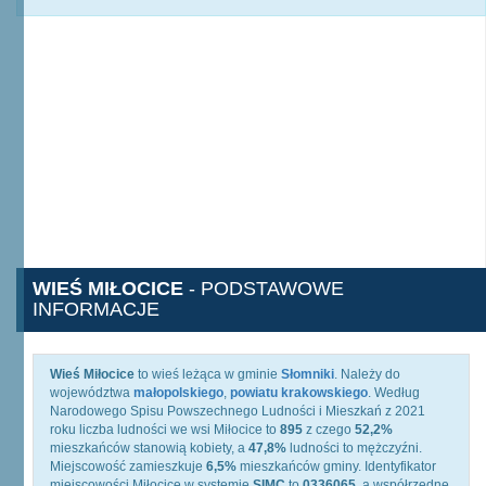
WIEŚ MIŁOCICE
- PODSTAWOWE
INFORMACJE
Wieś Miłocice
to wieś leżąca w gminie
Słomniki
. Należy do
województwa
małopolskiego
,
powiatu krakowskiego
. Według
Narodowego Spisu Powszechnego Ludności i Mieszkań z 2021
roku liczba ludności we wsi Miłocice to
895
z czego
52,2%
mieszkańców stanowią kobiety, a
47,8%
ludności to mężczyźni.
Miejscowość zamieszkuje
6,5%
mieszkańców gminy. Identyfikator
miejscowości Miłocice w systemie
SIMC
to
0336065
, a współrzędne