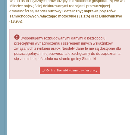
Wśród osób fizycznych prowadzących działalność gospodarczą we wsi
Miłocice najczęściej deklarowanymi rodzajami przeważającej
działalności są
Handel hurtowy i detaliczny; naprawa pojazdów
samochodowych, włączając motocykle (31.1%)
oraz
Budownictwo
(18.9%)
.
Dysponujemy rozbudowanymi danymi o bezrobociu,
przeciętnym wynagrodzeniu i szeregiem innych wskaźników
związanych z rynkiem pracy. Niestety dane te nie są dostępne dla
poszczególnych miejscowości, ale zachęcamy do do zapoznania
się z nimi bezpośrednio na stronie gminy Słomniki.
Gmina Słomniki - dane o rynku pracy