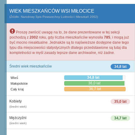
WIEK MIESZKAŃCÓW WSI MIŁOCICE
(Źródło: Narodowy Spis Powszechny Ludności i Mieszkań 2002)
Proszę zwrócić uwagę na to, że dane prezentowane w tej sekcji
pochodzą z
2002
roku, gdy liczba mieszkańców wynosiła
785
, i mogą już
być mocno nieaktualne. Jednakże są to najświeższe dostępne dane tego
typu dla miejscowości statystycznych dlatego przedstawione są tutaj dla
kompletności w myśl zasady lepsze dane archiwalne, niż żadne.
Średni wiek mieszkańców
34,8 lat
34,8 lat
Wieś
36,0 lat
Małopolskie
36,7 lat
Cały kraj
Kobiety
35,0 lat
(średni wiek)
Mężczyźni
34,7 lat
(średni wiek)