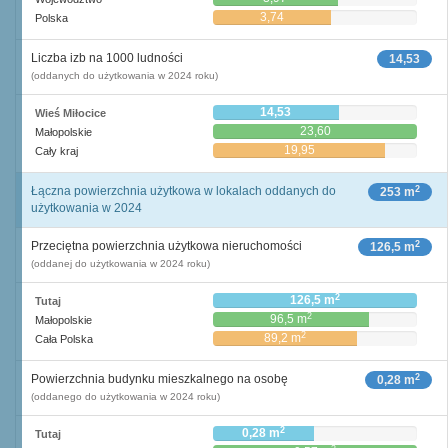
3,74
Polska
Liczba izb na 1000 ludności
14,53
(oddanych do użytkowania w 2024 roku)
14,53
Wieś Miłocice
23,60
Małopolskie
19,95
Cały kraj
2
Łączna powierzchnia użytkowa w lokalach oddanych do
253 m
użytkowania w 2024
2
Przeciętna powierzchnia użytkowa nieruchomości
126,5 m
(oddanej do użytkowania w 2024 roku)
2
126,5 m
Tutaj
2
96,5 m
Małopolskie
2
89,2 m
Cała Polska
2
Powierzchnia budynku mieszkalnego na osobę
0,28 m
(oddanego do użytkowania w 2024 roku)
2
0,28 m
Tutaj