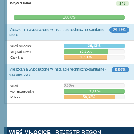
Indywidualne
146
0,0%
100,0%
Mieszkania wyposażone w instalacje techniczno-sanitarne -
29,13%
piece
29,13%
Wieś Miłocice
21,25%
Województwo
20,91%
Cały kraj
Mieszkania wyposażone w instalacje techniczno-sanitarne -
0,00%
gaz sieciowy
0,00%
Wieś
70,06%
woj. małopolskie
58,32%
Polska
WIEŚ MIŁOCICE
- REJESTR REGON