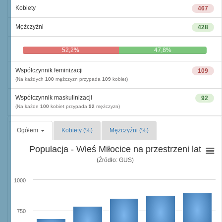
Kobiety
467
Mężczyźni
428
52,2%
47,8%
Współczynnik feminizacji
109
(Na każdych
100
mężczyzn przypada
109
kobiet)
Współczynnik maskulinizacji
92
(Na każde
100
kobiet przypada
92
mężczyzn)
Ogółem
Kobiety (%)
Mężczyźni (%)
Populacja - Wieś Miłocice na przestrzeni lat
(Źródło: GUS)
1000
750