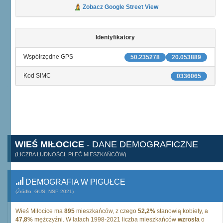
Zobacz Google Street View
Identyfikatory
Współrzędne GPS
50.235278
20.053889
Kod SIMC
0336065
WIEŚ MIŁOCICE
- DANE DEMOGRAFICZNE
(LICZBA LUDNOŚCI, PŁEĆ MIESZKAŃCÓW)
DEMOGRAFIA W PIGUŁCE
(Źródło: GUS, NSP 2021)
Wieś Miłocice ma
895
mieszkańców, z czego
52,2%
stanowią kobiety, a
47,8%
mężczyźni. W latach 1998-2021 liczba mieszkańców
wzrosła
o