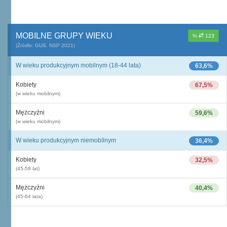
MOBILNE GRUPY WIEKU
%
123
(Źródło: GUS, NSP 2021)
W wieku produkcyjnym mobilnym (18-44 lata)
63,6%
Kobiety
67,5%
(w wieku mobilnym)
Mężczyźni
59,6%
(w wieku mobilnym)
W wieku produkcyjnym niemobilnym
36,4%
Kobiety
32,5%
(45-59 lat)
Mężczyźni
40,4%
(45-64 lata)