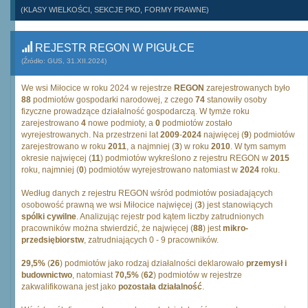
(KLASY WIELKOŚCI, SEKCJE PKD, FORMY PRAWNE)
REJESTR REGON W PIGUŁCE
(Źródło: GUS, 31.XII.2024)
We wsi Miłocice w roku 2024 w rejestrze
REGON
zarejestrowanych było
88
podmiotów gospodarki narodowej, z czego
74
stanowiły osoby
fizyczne prowadzące działalność gospodarczą. W tymże roku
zarejestrowano
4
nowe podmioty, a
0
podmiotów zostało
wyrejestrowanych. Na przestrzeni lat
2009
-
2024
najwięcej (
9
) podmiotów
zarejestrowano w roku
2011
, a najmniej (
3
) w roku
2010
. W tym samym
okresie najwięcej (
11
) podmiotów wykreślono z rejestru REGON w
2015
roku, najmniej (
0
) podmiotów wyrejestrowano natomiast w
2024
roku.
Według danych z rejestru REGON wśród podmiotów posiadających
osobowość prawną we wsi Miłocice najwięcej (
3
) jest stanowiących
spólki cywilne
. Analizując rejestr pod kątem liczby zatrudnionych
pracowników można stwierdzić, że najwięcej (
88
) jest
mikro-
przedsiębiorstw
, zatrudniających 0 - 9 pracowników.
29,5%
(
26
) podmiotów jako rodzaj działalności deklarowało
przemysł i
budownictwo
, natomiast
70,5%
(
62
) podmiotów w rejestrze
zakwalifikowana jest jako
pozostała działalność
.