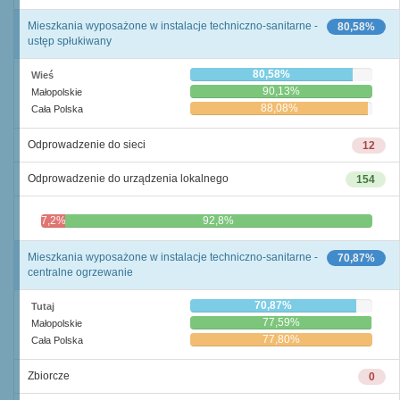
Mieszkania wyposażone w instalacje techniczno-sanitarne -
80,58%
ustęp spłukiwany
80,58%
Wieś
90,13%
Małopolskie
88,08%
Cała Polska
Odprowadzenie do sieci
12
Odprowadzenie do urządzenia lokalnego
154
7,2%
92,8%
Mieszkania wyposażone w instalacje techniczno-sanitarne -
70,87%
centralne ogrzewanie
70,87%
Tutaj
77,59%
Małopolskie
77,80%
Cała Polska
Zbiorcze
0