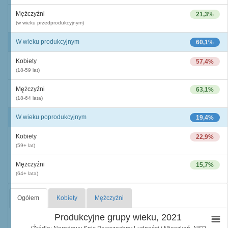
Mężczyźni
21,3%
(w wieku przedprodukcyjnym)
W wieku produkcyjnym
60,1%
Kobiety
57,4%
(18-59 lat)
Mężczyźni
63,1%
(18-64 lata)
W wieku poprodukcyjnym
19,4%
Kobiety
22,9%
(59+ lat)
Mężczyźni
15,7%
(64+ lata)
Ogółem
Kobiety
Mężczyźni
Produkcyjne grupy wieku, 2021