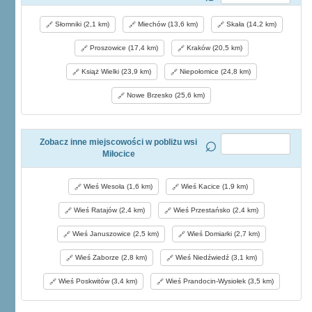
Słomniki (2,1 km)
Miechów (13,6 km)
Skała (14,2 km)
Proszowice (17,4 km)
Kraków (20,5 km)
Książ Wielki (23,9 km)
Niepołomice (24,8 km)
Nowe Brzesko (25,6 km)
Zobacz inne miejscowości w pobliżu wsi
Miłocice
Wieś Wesoła (1,6 km)
Wieś Kacice (1,9 km)
Wieś Ratajów (2,4 km)
Wieś Przestańsko (2,4 km)
Wieś Januszowice (2,5 km)
Wieś Domiarki (2,7 km)
Wieś Zaborze (2,8 km)
Wieś Niedźwiedź (3,1 km)
Wieś Poskwitów (3,4 km)
Wieś Prandocin-Wysiołek (3,5 km)