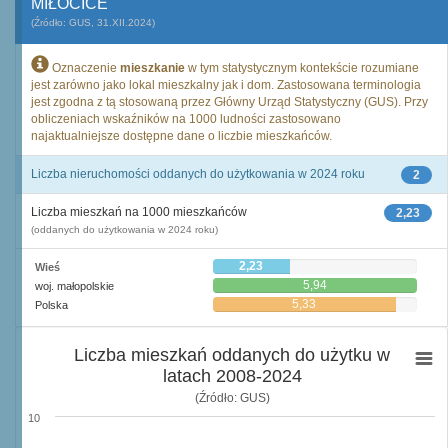
MIŁOCICE
(Źródło: GUS, 31.XII.2024)
Oznaczenie
mieszkanie
w tym statystycznym kontekście rozumiane
jest zarówno jako lokal mieszkalny jak i dom. Zastosowana terminologia
jest zgodna z tą stosowaną przez Główny Urząd Statystyczny (GUS). Przy
obliczeniach wskaźników na 1000 ludności zastosowano
najaktualniejsze dostępne dane o liczbie mieszkańców.
Liczba nieruchomości oddanych do użytkowania w 2024 roku
2
Liczba mieszkań na 1000 mieszkańców
2,23
(oddanych do użytkowania w 2024 roku)
2,23
Wieś
5,94
woj. małopolskie
5,33
Polska
Liczba mieszkań oddanych do użytku w
latach 2008-2024
(Źródło: GUS)
10