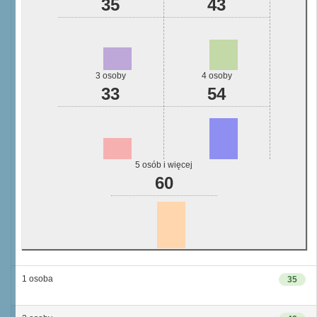
35
43
3 osoby
4 osoby
33
54
5 osób i więcej
60
1 osoba
35