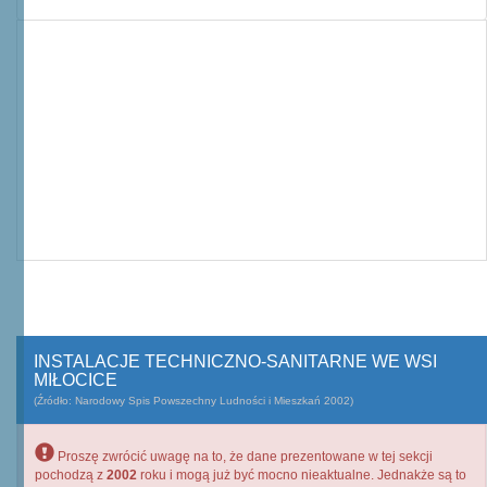
INSTALACJE TECHNICZNO-SANITARNE WE WSI
MIŁOCICE
(Źródło: Narodowy Spis Powszechny Ludności i Mieszkań 2002)
Proszę zwrócić uwagę na to, że dane prezentowane w tej sekcji
pochodzą z
2002
roku i mogą już być mocno nieaktualne. Jednakże są to