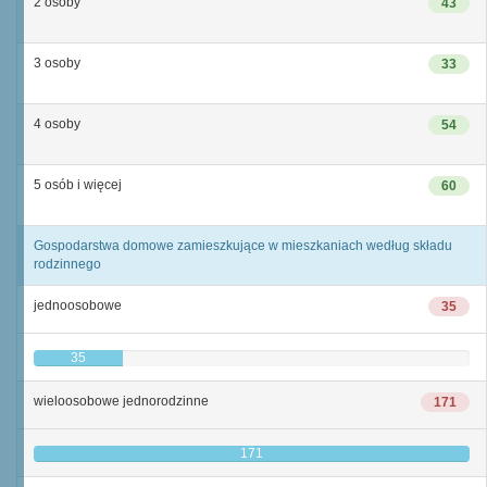
2 osoby
43
3 osoby
33
4 osoby
54
5 osób i więcej
60
Gospodarstwa domowe zamieszkujące w mieszkaniach według składu
rodzinnego
jednoosobowe
35
35
wieloosobowe jednorodzinne
171
171