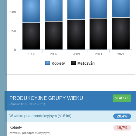
500
250
0
1998
2002
2009
2011
2021
Kobiety
Mężczyźni
PRODUKCYJNE GRUPY WIEKU
%
123
(Źródło: GUS, NSP 2021)
W wieku przedprodukcyjnym (<18 lat)
20,4%
Kobiety
19,7%
(w wieku przedprodukcyjnym)