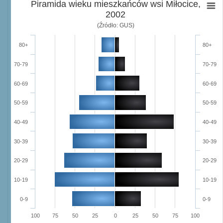
Piramida wieku mieszkańców wsi Miłocice,
2002
(Źródło: GUS)
80+
80+
70-79
70-79
60-69
60-69
50-59
50-59
40-49
40-49
30-39
30-39
20-29
20-29
10-19
10-19
0-9
0-9
100
75
50
25
0
25
50
75
100