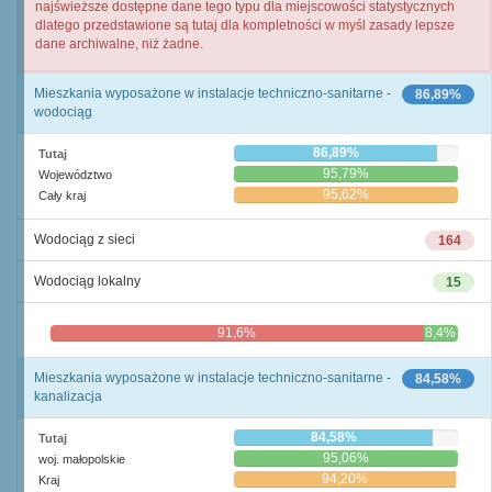
najświeższe dostępne dane tego typu dla miejscowości statystycznych
dlatego przedstawione są tutaj dla kompletności w myśl zasady lepsze
dane archiwalne, niż żadne.
Mieszkania wyposażone w instalacje techniczno-sanitarne -
86,89%
wodociąg
86,89%
Tutaj
95,79%
Województwo
95,62%
Cały kraj
Wodociąg z sieci
164
Wodociąg lokalny
15
91,6%
8,4%
Mieszkania wyposażone w instalacje techniczno-sanitarne -
84,58%
kanalizacja
84,58%
Tutaj
95,06%
woj. małopolskie
94,20%
Kraj