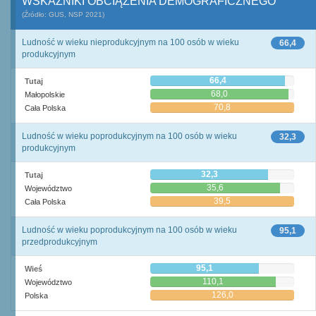
WSKAŹNIKI OBCIĄŻENIA DEMOGRAFICZNEGO
(Źródło: GUS, NSP 2021)
Ludność w wieku nieprodukcyjnym na 100 osób w wieku
66,4
produkcyjnym
66,4
Tutaj
68,0
Małopolskie
70,8
Cała Polska
Ludność w wieku poprodukcyjnym na 100 osób w wieku
32,3
produkcyjnym
32,3
Tutaj
35,6
Województwo
39,5
Cała Polska
Ludność w wieku poprodukcyjnym na 100 osób w wieku
95,1
przedprodukcyjnym
95,1
Wieś
110,1
Województwo
126,0
Polska