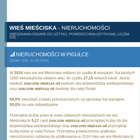
WIEŚ MIEŚCISKA
- NIERUCHOMOŚCI
(MIESZKANIA ODDANE DO UŻYTKU, POWIERZCHNIA UŻYTKOWA, LICZBA
IZB)
NIERUCHOMOŚCI W PIGUŁCE
(Źródło: GUS, 31.XII.2024)
W
2024
roku we wsi Mieściska oddano do użytku
6
mieszkań. Na każdych
1000 mieszkańców oddano więc do użytku
27,15
nowych lokali. Jest to
wartość
znacznie większa od
wartości dla województwa wielkopolskiego
oraz
znacznie większa od
średniej dla całej Polski.
50,0%
mieszkań zostało przeznaczonych na sprzedaż lub wynajem,
50,0%
na cele indywidualne.
Przeciętna liczba pokoi w nowo oddanych mieszkaniach we wsi
Mieściska to
5,17
i jest
znacznie większa od
przeciętnej liczby izb dla
województwa wielkopolskiego oraz
znacznie większa od
przeciętnej
liczby pokoi w całej Polsce. Przeciętna powierzchnia użytkowa
nieruchomości oddanej do użytkowania w 2024 roku we wsi Mieściska to