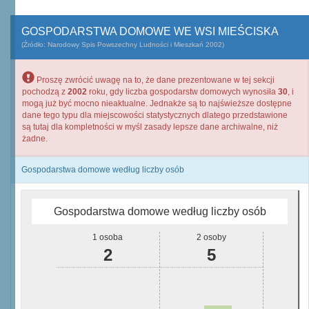
GOSPODARSTWA DOMOWE WE WSI MIEŚCISKA
(Źródło: Narodowy Spis Powszechny Ludności i Mieszkań 2002)
Proszę zwrócić uwagę na to, że dane prezentowane w tej sekcji
pochodzą z
2002
roku, gdy liczba gospodarstw domowych wynosiła
30
, i
mogą już być mocno nieaktualne. Jednakże są to najświeższe dostępne
dane tego typu dla miejscowości statystycznych dlatego przedstawione
są tutaj dla kompletności w myśl zasady lepsze dane archiwalne, niż
żadne.
Gospodarstwa domowe według liczby osób
Gospodarstwa domowe według liczby osób
1 osoba
2 osoby
2
5