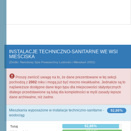
INSTALACJE TECHNICZNO-SANITARNE WE WSI
MIEŚCISKA
(Źródło: Narodowy Spis Powszechny Ludności i Mieszkań 2002)
Proszę zwrócić uwagę na to, że dane prezentowane w tej sekcji
pochodzą z
2002
roku i mogą już być mocno nieaktualne. Jednakże są to
najświeższe dostępne dane tego typu dla miejscowości statystycznych
dlatego przedstawione są tutaj dla kompletności w myśl zasady lepsze
dane archiwalne, niż żadne.
Mieszkania wyposażone w instalacje techniczno-sanitarne -
92,86%
wodociąg
92,86%
Tutaj