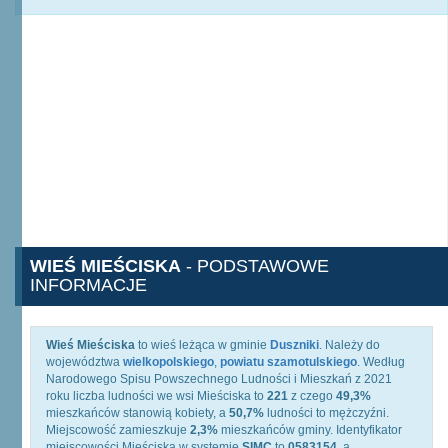
WIEŚ MIEŚCISKA
- PODSTAWOWE
INFORMACJE
Wieś Mieściska
to wieś leżąca w gminie
Duszniki
. Należy do
województwa
wielkopolskiego
,
powiatu szamotulskiego
. Według
Narodowego Spisu Powszechnego Ludności i Mieszkań z 2021
roku liczba ludności we wsi Mieściska to
221
z czego
49,3%
mieszkańców stanowią kobiety, a
50,7%
ludności to mężczyźni.
Miejscowość zamieszkuje
2,3%
mieszkańców gminy. Identyfikator
miejscowości Mieściska w systemie
SIMC
to
0583154
, a