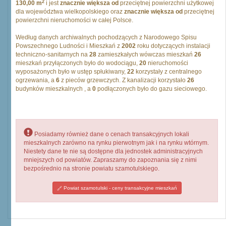
2
130,00 m
i jest
znacznie większa od
przeciętnej powierzchni użytkowej
dla województwa wielkopolskiego oraz
znacznie większa od
przeciętnej
powierzchni nieruchomości w całej Polsce.
Według danych archiwalnych pochodzących z Narodowego Spisu
Powszechnego Ludności i Mieszkań z
2002
roku dotyczących instalacji
techniczno-sanitarnych na
28
zamieszkałych wówczas mieszkań
26
mieszkań przyłączonych było do wodociągu,
20
nieruchomości
wyposażonych było w ustęp spłukiwany,
22
korzystały z centralnego
ogrzewania, a
6
z pieców grzewczych. Z kanalizacji korzystało
26
budynków mieszkalnych , a
0
podłączonych było do gazu sieciowego.
Posiadamy również dane o cenach transakcyjnych lokali
mieszkalnych zarówno na rynku pierwotnym jak i na rynku wtórnym.
Niestety dane te nie są dostępne dla jednostek administracyjnych
mniejszych od powiatów. Zapraszamy do zapoznania się z nimi
bezpośrednio na stronie powiatu szamotulskiego.
Powiat szamotulski - ceny transakcyjne mieszkań