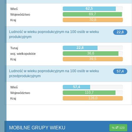
62,5
Wieś
69,7
Województwo
70,8
Kraj
Ludność w wieku poprodukcyjnym na 100 osób w wieku
22,8
produkcyjnym
22,8
Tutaj
36,6
woj. wielkopolskie
39,5
Kraj
Ludność w wieku poprodukcyjnym na 100 osób w wieku
57,4
przedprodukcyjnym
57,4
Wieś
110,7
Województwo
126,0
Kraj
MOBILNE GRUPY WIEKU
%
123