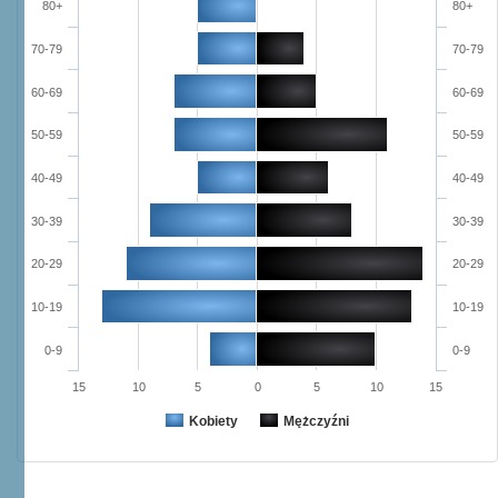
80+
80+
70-79
70-79
60-69
60-69
50-59
50-59
40-49
40-49
30-39
30-39
20-29
20-29
10-19
10-19
0-9
0-9
15
10
5
0
5
10
15
Kobiety
Mężczyźni