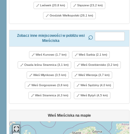
Lwówek (20,8 km)
Stęszew (23,2 km)
Grodzisk Wielkopolski (26,1 km)
Zobacz inne miejscowości w pobliżu wsi
Mieściska
Wieś Kunowo (1,7 km)
Wieś Sarbia (2,1 km)
Osada leśna Stramnica (3,1 km)
Wieś Grzebienisko (3,2 km)
Wieś Młynkowo (3,5 km)
Wieś Wierzeja (3,7 km)
Wieś Gorgoszewo (3,8 km)
Wieś Sędziny (4,0 km)
Wieś Stramnica (4,3 km)
Wieś Bytyń (4,5 km)
Wieś Mieściska na mapie