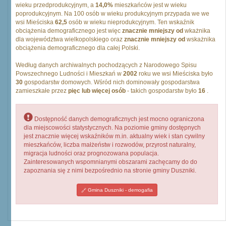
wieku przedprodukcyjnym, a
14,0%
mieszkańców jest w wieku
poprodukcyjnym. Na 100 osób w wieku produkcyjnym przypada we we
wsi Mieściska
62,5
osób w wieku nieprodukcyjnym. Ten wskaźnik
obciążenia demograficznego jest więc
znacznie mniejszy od
wkażnika
dla województwa wielkopolskiego oraz
znacznie mniejszy od
wskażnika
obciążenia demograficznego dla całej Polski.
Według danych archiwalnych pochodzących z Narodowego Spisu
Powszechnego Ludności i Mieszkań w
2002
roku we wsi Mieściska było
30
gospodarstw domowych. Wśród nich dominowały gospodarstwa
zamieszkałe przez
pięc lub więcej osób
- takich gospodarstw było
16
.
Dostępność danych demograficznych jest mocno ograniczona
dla miejscowości statystycznych. Na poziomie gminy dostępnych
jest znacznie więcej wskaźników m.in. aktualny wiek i stan cywilny
mieszkańców, liczba małżeństw i rozwodów, przyrost naturalny,
migracja ludności oraz prognozowana populacja.
Zainteresowanych wspomnianymi obszarami zachęcamy do do
zapoznania się z nimi bezpośrednio na stronie gminy Duszniki.
Gmina Duszniki - demogafia