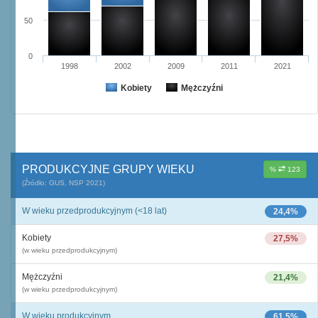
50
0
1998
2002
2009
2011
2021
Kobiety
Mężczyźni
PRODUKCYJNE GRUPY WIEKU
%
123
(Źródło: GUS, NSP 2021)
W wieku przedprodukcyjnym (<18 lat)
24,4%
Kobiety
27,5%
(w wieku przedprodukcyjnym)
Mężczyźni
21,4%
(w wieku przedprodukcyjnym)
W wieku produkcyjnym
61,5%