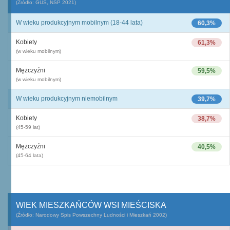
(Źródło: GUS, NSP 2021)
W wieku produkcyjnym mobilnym (18-44 lata)
60,3%
Kobiety
61,3%
(w wieku mobilnym)
Mężczyźni
59,5%
(w wieku mobilnym)
W wieku produkcyjnym niemobilnym
39,7%
Kobiety
38,7%
(45-59 lat)
Mężczyźni
40,5%
(45-64 lata)
WIEK MIESZKAŃCÓW WSI MIEŚCISKA
(Źródło: Narodowy Spis Powszechny Ludności i Mieszkań 2002)