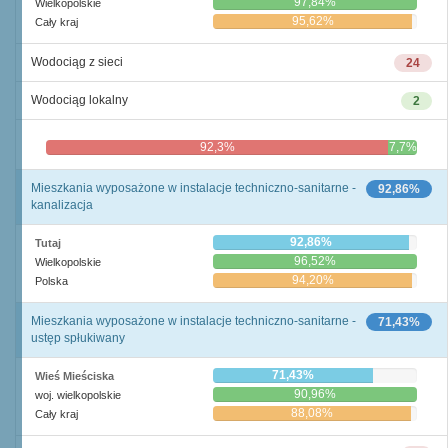
97,84%
Wielkopolskie
95,62%
Cały kraj
Wodociąg z sieci
24
Wodociąg lokalny
2
92,3%
7,7%
Mieszkania wyposażone w instalacje techniczno-sanitarne -
92,86%
kanalizacja
92,86%
Tutaj
96,52%
Wielkopolskie
94,20%
Polska
Mieszkania wyposażone w instalacje techniczno-sanitarne -
71,43%
ustęp spłukiwany
71,43%
Wieś Mieściska
90,96%
woj. wielkopolskie
88,08%
Cały kraj