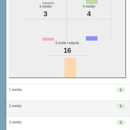
3 osoby
4 osoby
3
4
5 osób i więcej
16
1 osoba
2
2 osoby
5
3 osoby
3