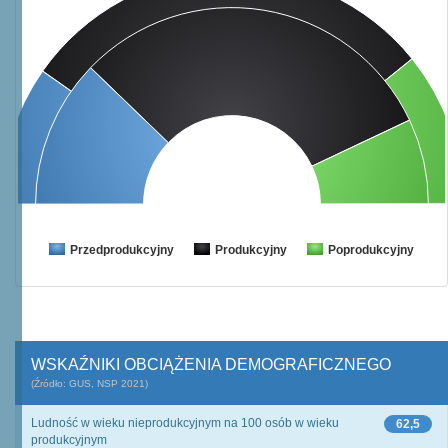
Przedprodukcyjny
Produkcyjny
Poprodukcyjny
WSKAŹNIKI OBCIĄŻENIA DEMOGRAFICZNEGO
(Źródło: GUS, NSP 2021)
Ludność w wieku nieprodukcyjnym na 100 osób w wieku
62,5
produkcyjnym