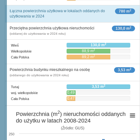
2
Łączna powierzchnia użytkowa w lokalach oddanych do
780 m
użytkowania w 2024
2
Przeciętna powierzchnia użytkowa nieruchomości
130,0 m
(oddanej do użytkowania w 2024 roku)
2
130,0 m
Wieś
2
88,9 m
Wielkopolskie
2
89,2 m
Cała Polska
2
Powierzchnia budynku mieszkalnego na osobę
3,53 m
(oddanego do użytkowania w 2024 roku)
2
3,53 m
Tutaj
0,49
woj. wielkopolskie
2
m
0,47
Cała Polska
2
m
2
Powierzchnia (m
) nieruchomości oddanych
do użytku w latach 2008-2024
(Źródło: GUS)
250