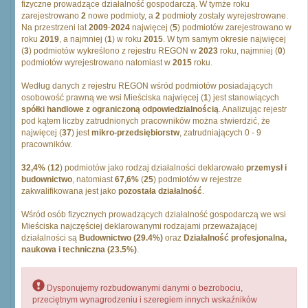
fizyczne prowadzące działalność gospodarczą. W tymże roku
zarejestrowano
2
nowe podmioty, a
2
podmioty zostały wyrejestrowane.
Na przestrzeni lat
2009
-
2024
najwięcej (
5
) podmiotów zarejestrowano w
roku
2019
, a najmniej (
1
) w roku
2015
. W tym samym okresie najwięcej
(
3
) podmiotów wykreślono z rejestru REGON w
2023
roku, najmniej (
0
)
podmiotów wyrejestrowano natomiast w
2015
roku.
Według danych z rejestru REGON wśród podmiotów posiadających
osobowość prawną we wsi Mieściska najwięcej (
1
) jest stanowiących
spółki handlowe z ograniczoną odpowiedzialnością
. Analizując rejestr
pod kątem liczby zatrudnionych pracowników można stwierdzić, że
najwięcej (
37
) jest
mikro-przedsiębiorstw
, zatrudniających 0 - 9
pracowników.
32,4%
(
12
) podmiotów jako rodzaj działalności deklarowało
przemysł i
budownictwo
, natomiast
67,6%
(
25
) podmiotów w rejestrze
zakwalifikowana jest jako
pozostała działalność
.
Wśród osób fizycznych prowadzących działalność gospodarczą we wsi
Mieściska najczęściej deklarowanymi rodzajami przeważającej
działalności są
Budownictwo (29.4%)
oraz
Działalność profesjonalna,
naukowa i techniczna (23.5%)
.
Dysponujemy rozbudowanymi danymi o bezrobociu,
przeciętnym wynagrodzeniu i szeregiem innych wskaźników