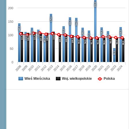
233,0
200
179,0
166,0
150
164,3
143,5
133,0
130,0
128,5
127,5
128,0
120,0
117,0
100
114,7
112,6
111,8
112,0
111,4
108,3
108,1
107,3
103,3
102,9
100,5
99,0
94,4
93,5
94,0
91,1
91,6
92,0
90,9
88,9
50
52,0
0
2008
2009
2010
2011
2012
2013
2014
2015
2016
2017
2018
2019
2020
2021
2022
2023
2024
Wieś Mieściska
Woj. wielkopolskie
Polska