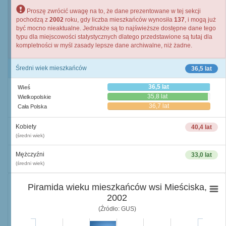
Proszę zwrócić uwagę na to, że dane prezentowane w tej sekcji
pochodzą z
2002
roku, gdy liczba mieszkańców wynosiła
137
, i mogą już
być mocno nieaktualne. Jednakże są to najświeższe dostępne dane tego
typu dla miejscowości statystycznych dlatego przedstawione są tutaj dla
kompletności w myśl zasady lepsze dane archiwalne, niż żadne.
Średni wiek mieszkańców
36,5 lat
36,5 lat
Wieś
35,8 lat
Wielkopolskie
36,7 lat
Cała Polska
Kobiety
40,4 lat
(średni wiek)
Mężczyźni
33,0 lat
(średni wiek)
Piramida wieku mieszkańców wsi Mieściska,
2002
(Źródło: GUS)