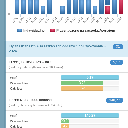
0
2011
2017
2012
2023
2018
2013
2024
2019
2008
2014
2020
2009
2015
2021
2010
2016
2022
Indywidualne
Przeznaczone na sprzedaż/wynajem
Łączna liczba izb w mieszkaniach oddanych do użytkowania w
31
2024
Przeciętna liczba izb w lokalu
5,17
(oddanego do użytkowania w 2024 roku)
5,17
Wieś
3,78
Województwo
3,74
Cały kraj
Liczba izb na 1000 ludności
140,27
(oddanych do użytkowania w 2024 roku)
140,27
Wieś
20,91
Województwo
19,95
Cały kraj