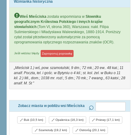
Wzmianka historyczna
Wieś Mieściska
została wspomniana w
Słowniku
geograficznym Królestwa Polskiego i innych krajów
słowiańskich
(Tom VI, strona 360), Warszawa: nakł. Filipa
Sulimierskiego i Władysława Walewskiego, 1880-1914. Poniższy
cytat został ptrzetworzony automatycznie za pomocą
oprogramowania optycznego rozpoznawania znaków (OCR).
Jeśli widzisz błędy
Zaproponuj poprawkę
Mieścisk 1.) wś, pow. szamotulski, 9 dm.; 72 mk.; 20 ew.. 48 kat.; 11
analf. Poczta, tel. i gośc. w Bytyniu o 4 kil.; st. kol. żel. w Buku o 11
kil. 2.) Mi., dom.; 1038 mr. rozl.; 5 dm.; 70 mk.; 7 ewang., 63 katoi.; 28
analf. M. St
Zobacz miasta w pobliżu wsi Mieściska
Buk (10,5 km)
Opalenica (16,3 km)
Pniewy (17,1 km)
Szamotuły (19,2 km)
Ostroróg (20,1 km)