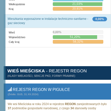
21,03%
Wielkopolskie
20,91%
Kraj
Mieszkania wyposażone w instalacje techniczno-sanitarne -
0,00%
gaz sieciowy
0,00%
Wieś
51,20%
Województwo
58,32%
Cały kraj
WIEŚ MIEŚCISKA
- REJESTR REGON
(KLASY WIELKOŚCI, SEKCJE PKD, FORMY PRAWNE)
REJESTR REGON W PIGUŁCE
(Źródło: GUS, 31.XII.2024)
We wsi Mieściska w roku 2024 w rejestrze
REGON
zarejestrowanych było
37
podmiotów gospodarki narodowej, z czego
34
stanowiły osoby