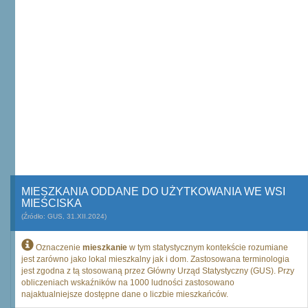
MIESZKANIA ODDANE DO UŻYTKOWANIA WE WSI
MIEŚCISKA
(Źródło: GUS, 31.XII.2024)
Oznaczenie
mieszkanie
w tym statystycznym kontekście rozumiane
jest zarówno jako lokal mieszkalny jak i dom. Zastosowana terminologia
jest zgodna z tą stosowaną przez Główny Urząd Statystyczny (GUS). Przy
obliczeniach wskaźników na 1000 ludności zastosowano
najaktualniejsze dostępne dane o liczbie mieszkańców.