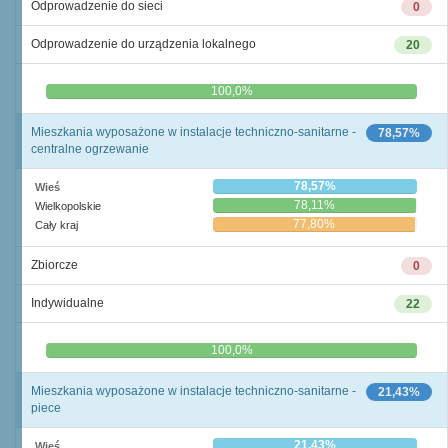
Odprowadzenie do sieci
0
Odprowadzenie do urządzenia lokalnego
20
0,0%
100,0%
Mieszkania wyposażone w instalacje techniczno-sanitarne -
78,57%
centralne ogrzewanie
78,57%
Wieś
78,11%
Wielkopolskie
77,80%
Cały kraj
Zbiorcze
0
Indywidualne
22
0,0%
100,0%
Mieszkania wyposażone w instalacje techniczno-sanitarne -
21,43%
piece
21,43%
Wieś