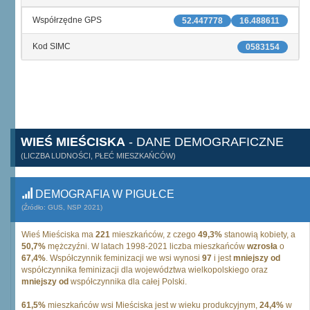
Współrzędne GPS
52.447778
16.488611
Kod SIMC
0583154
WIEŚ MIEŚCISKA
- DANE DEMOGRAFICZNE
(LICZBA LUDNOŚCI, PŁEĆ MIESZKAŃCÓW)
DEMOGRAFIA W PIGUŁCE
(Źródło: GUS, NSP 2021)
Wieś Mieściska ma
221
mieszkańców, z czego
49,3%
stanowią kobiety, a
50,7%
mężczyźni. W latach 1998-2021 liczba mieszkańców
wzrosła
o
67,4%
. Współczynnik feminizacji we wsi wynosi
97
i jest
mniejszy od
współczynnika feminizacji dla województwa wielkopolskiego oraz
mniejszy od
współczynnika dla całej Polski.
61,5%
mieszkańców wsi Mieściska jest w wieku produkcyjnym,
24,4%
w