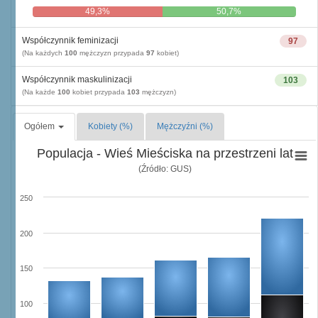
49,3%
50,7%
Współczynnik feminizacji
97
(Na każdych
100
mężczyzn przypada
97
kobiet)
Współczynnik maskulinizacji
103
(Na każde
100
kobiet przypada
103
mężczyzn)
Ogółem
Kobiety (%)
Mężczyźni (%)
Populacja - Wieś Mieściska na przestrzeni lat
(Źródło: GUS)
250
200
150
100