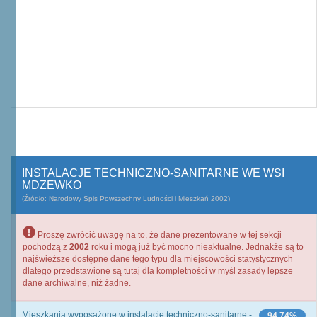
INSTALACJE TECHNICZNO-SANITARNE WE WSI
MDZEWKO
(Źródło: Narodowy Spis Powszechny Ludności i Mieszkań 2002)
Proszę zwrócić uwagę na to, że dane prezentowane w tej sekcji
pochodzą z
2002
roku i mogą już być mocno nieaktualne. Jednakże są to
najświeższe dostępne dane tego typu dla miejscowości statystycznych
dlatego przedstawione są tutaj dla kompletności w myśl zasady lepsze
dane archiwalne, niż żadne.
Mieszkania wyposażone w instalacje techniczno-sanitarne -
94,74%