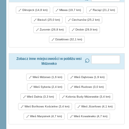
Glinojeck (14,8 km)
Mława (19,7 km)
Raciąż (21,2 km)
Bieżuń (25,0 km)
Ciechanów (25,2 km)
Żuromin (26,8 km)
Drobin (29,9 km)
Działdowo (32,1 km)
Zobacz inne miejscowości w pobliżu wsi
Mdzewko
Wieś Mdzewo (1,6 km)
Wieś Dąbrowa (1,9 km)
Wieś Syberia (2,4 km)
Wieś Rudowo (3,0 km)
Wieś Dalnia (3,3 km)
Kolonia Budy Mdzewskie (3,4 km)
Wieś Bońkowo Kościelne (3,4 km)
Wieś Józefowo (4,1 km)
Wieś Marysinek (4,7 km)
Wieś Kowalewko (4,7 km)