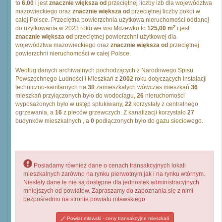
to
6,00
i jest
znacznie większa od
przeciętnej liczby izb dla województwa
mazowieckiego oraz
znacznie większa od
przeciętnej liczby pokoi w
całej Polsce. Przeciętna powierzchnia użytkowa nieruchomości oddanej
2
do użytkowania w 2023 roku we wsi Mdzewko to
125,00 m
i jest
znacznie większa od
przeciętnej powierzchni użytkowej dla
województwa mazowieckiego oraz
znacznie większa od
przeciętnej
powierzchni nieruchomości w całej Polsce.
Według danych archiwalnych pochodzących z Narodowego Spisu
Powszechnego Ludności i Mieszkań z
2002
roku dotyczących instalacji
techniczno-sanitarnych na
38
zamieszkałych wówczas mieszkań
36
mieszkań przyłączonych było do wodociągu,
26
nieruchomości
wyposażonych było w ustęp spłukiwany,
22
korzystały z centralnego
ogrzewania, a
16
z pieców grzewczych. Z kanalizacji korzystało
27
budynków mieszkalnych , a
0
podłączonych było do gazu sieciowego.
Posiadamy również dane o cenach transakcyjnych lokali
mieszkalnych zarówno na rynku pierwotnym jak i na rynku wtórnym.
Niestety dane te nie są dostępne dla jednostek administracyjnych
mniejszych od powiatów. Zapraszamy do zapoznania się z nimi
bezpośrednio na stronie powiatu mławskiego.
Powiat mławski - ceny transakcyjne mieszkań