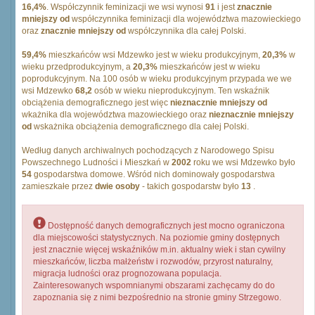
16,4%
. Współczynnik feminizacji we wsi wynosi
91
i jest
znacznie
mniejszy od
współczynnika feminizacji dla województwa mazowieckiego
oraz
znacznie mniejszy od
współczynnika dla całej Polski.
59,4%
mieszkańców wsi Mdzewko jest w wieku produkcyjnym,
20,3%
w
wieku przedprodukcyjnym, a
20,3%
mieszkańców jest w wieku
poprodukcyjnym. Na 100 osób w wieku produkcyjnym przypada we we
wsi Mdzewko
68,2
osób w wieku nieprodukcyjnym. Ten wskaźnik
obciążenia demograficznego jest więc
nieznacznie mniejszy od
wkażnika dla województwa mazowieckiego oraz
nieznacznie mniejszy
od
wskażnika obciążenia demograficznego dla całej Polski.
Według danych archiwalnych pochodzących z Narodowego Spisu
Powszechnego Ludności i Mieszkań w
2002
roku we wsi Mdzewko było
54
gospodarstwa domowe. Wśród nich dominowały gospodarstwa
zamieszkałe przez
dwie osoby
- takich gospodarstw było
13
.
Dostępność danych demograficznych jest mocno ograniczona
dla miejscowości statystycznych. Na poziomie gminy dostępnych
jest znacznie więcej wskaźników m.in. aktualny wiek i stan cywilny
mieszkańców, liczba małżeństw i rozwodów, przyrost naturalny,
migracja ludności oraz prognozowana populacja.
Zainteresowanych wspomnianymi obszarami zachęcamy do do
zapoznania się z nimi bezpośrednio na stronie gminy Strzegowo.