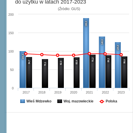
do użytku w latach 2017-2023
(Źródło: GUS)
200
190,0
150
140,0
125,0
100
101,0
91,2
89,2
86,6
84,7
83,9
82,3
79,1
50
0
2017
2018
2019
2020
2021
2022
2023
Wieś Mdzewko
Woj. mazowieckie
Polska