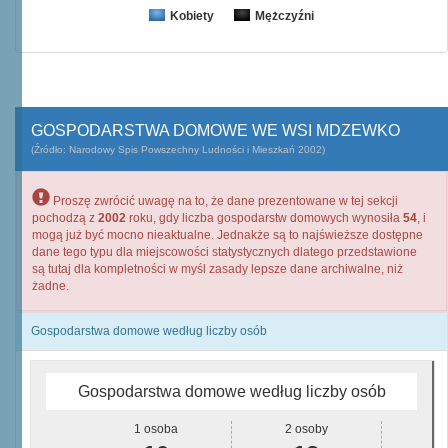
Kobiety
Mężczyźni
GOSPODARSTWA DOMOWE WE WSI MDZEWKO
(Źródło: Narodowy Spis Powszechny Ludności i Mieszkań 2002)
Proszę zwrócić uwagę na to, że dane prezentowane w tej sekcji
pochodzą z
2002
roku, gdy liczba gospodarstw domowych wynosiła
54
, i
mogą już być mocno nieaktualne. Jednakże są to najświeższe dostępne
dane tego typu dla miejscowości statystycznych dlatego przedstawione
są tutaj dla kompletności w myśl zasady lepsze dane archiwalne, niż
żadne.
Gospodarstwa domowe według liczby osób
Gospodarstwa domowe według liczby osób
1 osoba
2 osoby