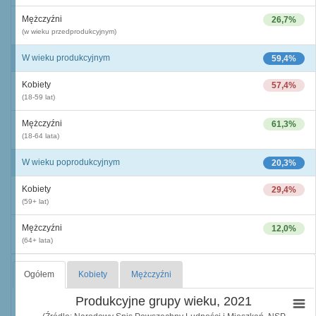
Mężczyźni
26,7%
(w wieku przedprodukcyjnym)
W wieku produkcyjnym
59,4%
Kobiety
57,4%
(18-59 lat)
Mężczyźni
61,3%
(18-64 lata)
W wieku poprodukcyjnym
20,3%
Kobiety
29,4%
(59+ lat)
Mężczyźni
12,0%
(64+ lata)
Ogółem
Kobiety
Mężczyźni
Produkcyjne grupy wieku, 2021