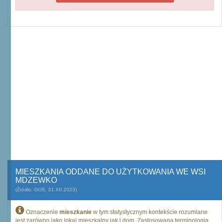
MIESZKANIA ODDANE DO UŻYTKOWANIA WE WSI
MDZEWKO
(Źródło: GUS, 31.XII.2023)
Oznaczenie
mieszkanie
w tym statystycznym kontekście rozumiane
jest zarówno jako lokal mieszkalny jak i dom. Zastosowana terminologia