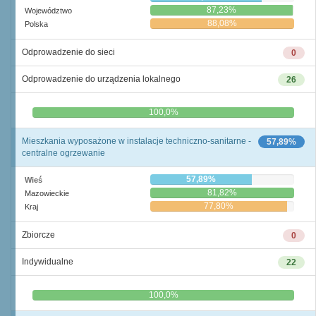
87,23%
Województwo
88,08%
Polska
Odprowadzenie do sieci
0
Odprowadzenie do urządzenia lokalnego
26
0,0%
100,0%
Mieszkania wyposażone w instalacje techniczno-sanitarne -
57,89%
centralne ogrzewanie
57,89%
Wieś
81,82%
Mazowieckie
77,80%
Kraj
Zbiorcze
0
Indywidualne
22
0,0%
100,0%