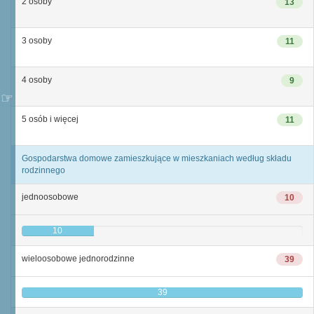
2 osoby
13
3 osoby
11
4 osoby
9
5 osób i więcej
11
Gospodarstwa domowe zamieszkujące w mieszkaniach według składu
rodzinnego
jednoosobowe
10
10
wieloosobowe jednorodzinne
39
39