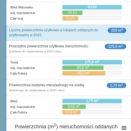
83,92
Wieś Mdzewko
28,53
woj. mazowieckie
22,27
Cały kraj
2
Łączna powierzchnia użytkowa w lokalach oddanych do
250 m
użytkowania w 2023
2
Przeciętna powierzchnia użytkowa nieruchomości
125,0 m
(oddanej do użytkowania w 2023 roku)
2
125,0 m
Tutaj
2
86,6 m
woj. mazowieckie
2
90,0 m
Cała Polska
2
Powierzchnia budynku mieszkalnego na osobę
1,75 m
(oddanego do użytkowania w 2023 roku)
2
1,75 m
Wieś
2
0,68 m
woj. mazowieckie
2
0,53 m
Cała Polska
2
Powierzchnia (m
) nieruchomości oddanych