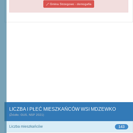
Gmina Strzegowo - demogafia
LICZBA I PŁEĆ MIESZKAŃCÓW WSI MDZEWKO
(Źródło: GUS, NSP 2021)
Liczba mieszkańców
143