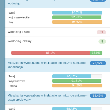
wodociąg
94,74%
Wieś
92,93%
woj. mazowieckie
95,62%
Kraj
Wodociąg z sieci
31
Wodociąg lokalny
5
86,1%
13,9%
Mieszkania wyposażone w instalacje techniczno-sanitarne -
72,97%
kanalizacja
72,97%
Tutaj
91,61%
Województwo
94,20%
Polska
Mieszkania wyposażone w instalacje techniczno-sanitarne -
68,42%
ustęp spłukiwany
68,42%
Wieś