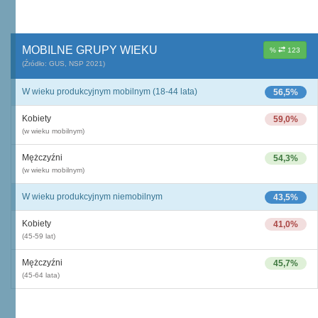
MOBILNE GRUPY WIEKU
%
123
(Źródło: GUS, NSP 2021)
W wieku produkcyjnym mobilnym (18-44 lata)
56,5%
Kobiety
59,0%
(w wieku mobilnym)
Mężczyźni
54,3%
(w wieku mobilnym)
W wieku produkcyjnym niemobilnym
43,5%
Kobiety
41,0%
(45-59 lat)
Mężczyźni
45,7%
(45-64 lata)