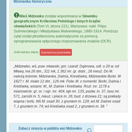
Wzmianka historyczna
Wieś Mdzewko
została wspomniana w
Słowniku
geograficznym Królestwa Polskiego i innych krajów
słowiańskich
(Tom VI, strona 221), Warszawa: nakł. Filipa
Sulimierskiego i Władysława Walewskiego, 1880-1914. Poniższy
cytat został ptrzetworzony automatycznie za pomocą
oprogramowania optycznego rozpoznawania znaków (OCR).
Jeśli widzisz błędy
Zaproponuj poprawkę
Mdzewko, wś, pow. mławski, gm. i paraf. Dąbrowa, odl. o 20 w. od
Mławy, ma 26 dm., 311 mk, 1.362 mr. gr. dobr., 26 nieuż. Do M.
należą kolonie: Mdzewska, Dalnia, Krestówka, Mdzewskie Borki. W
1827 r. M. miało 12 dm , 126 mk. Folw. M. z nomenkl. Borki, Dalnia i
Kretówka, wsiami: M., M. Dalnie i Kretówka. Rozl. mr. 1178 a
mianowicie: gr. or. i ogr. mr. 404, łąk mr. 135, pastw. m. 37, lasu mr.
571, zarośli m. 5, nieuż. i place m. 26; bud. z drzewa 21; są pokłady
wapna i torfu. Wś M. osad 30, z gruntem m. 129; wś M. Dalnie osad
7, z gruntem m. 74; wś Kretówka osad 2, z gruntem m. 38.
Zobacz miasta w pobliżu wsi Mdzewko