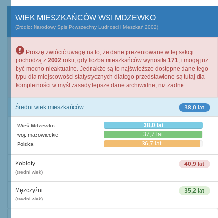
WIEK MIESZKAŃCÓW WSI MDZEWKO
(Źródło: Narodowy Spis Powszechny Ludności i Mieszkań 2002)
Proszę zwrócić uwagę na to, że dane prezentowane w tej sekcji
pochodzą z
2002
roku, gdy liczba mieszkańców wynosiła
171
, i mogą już
być mocno nieaktualne. Jednakże są to najświeższe dostępne dane tego
typu dla miejscowości statystycznych dlatego przedstawione są tutaj dla
kompletności w myśl zasady lepsze dane archiwalne, niż żadne.
Średni wiek mieszkańców
38,0 lat
38,0 lat
Wieś Mdzewko
37,7 lat
woj. mazowieckie
36,7 lat
Polska
Kobiety
40,9 lat
(średni wiek)
Mężczyźni
35,2 lat
(średni wiek)