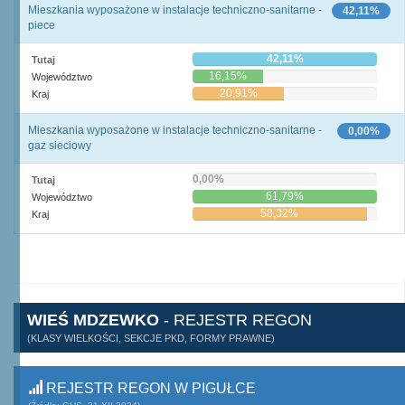
Mieszkania wyposażone w instalacje techniczno-sanitarne -
42,11%
piece
42,11%
Tutaj
16,15%
Województwo
20,91%
Kraj
Mieszkania wyposażone w instalacje techniczno-sanitarne -
0,00%
gaz sieciowy
0,00%
Tutaj
61,79%
Województwo
58,32%
Kraj
WIEŚ MDZEWKO
- REJESTR REGON
(KLASY WIELKOŚCI, SEKCJE PKD, FORMY PRAWNE)
REJESTR REGON W PIGUŁCE