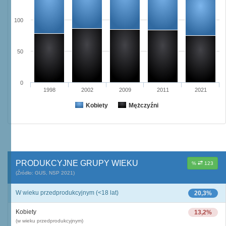
100
50
0
1998
2002
2009
2011
2021
Kobiety
Mężczyźni
PRODUKCYJNE GRUPY WIEKU
%
123
(Źródło: GUS, NSP 2021)
W wieku przedprodukcyjnym (<18 lat)
20,3%
Kobiety
13,2%
(w wieku przedprodukcyjnym)