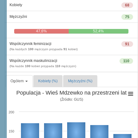
Kobiety
68
Mężczyźni
75
47,6%
52,4%
Współczynnik feminizacji
91
(Na każdych
100
mężczyzn przypada
91
kobiet)
Współczynnik maskulinizacji
110
(Na każde
100
kobiet przypada
110
mężczyzn)
Ogółem
Kobiety (%)
Mężczyźni (%)
Populacja - Wieś Mdzewko na przestrzeni lat
(Źródło: GUS)
200
150