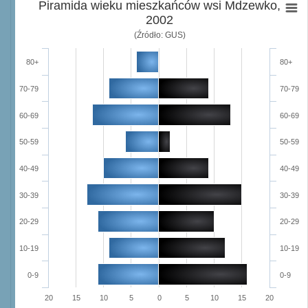
Piramida wieku mieszkańców wsi Mdzewko,
2002
(Źródło: GUS)
80+
80+
70-79
70-79
60-69
60-69
50-59
50-59
40-49
40-49
30-39
30-39
20-29
20-29
10-19
10-19
0-9
0-9
20
15
10
5
0
5
10
15
20