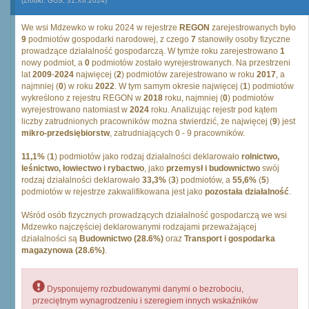
(Źródło: GUS, 31.XII.2024)
We wsi Mdzewko w roku 2024 w rejestrze
REGON
zarejestrowanych było
9
podmiotów gospodarki narodowej, z czego
7
stanowiły osoby fizyczne
prowadzące działalność gospodarczą. W tymże roku zarejestrowano
1
nowy podmiot, a
0
podmiotów zostało wyrejestrowanych. Na przestrzeni
lat
2009
-
2024
najwięcej (
2
) podmiotów zarejestrowano w roku
2017
, a
najmniej (
0
) w roku
2022
. W tym samym okresie najwięcej (
1
) podmiotów
wykreślono z rejestru REGON w
2018
roku, najmniej (
0
) podmiotów
wyrejestrowano natomiast w
2024
roku. Analizując rejestr pod kątem
liczby zatrudnionych pracowników można stwierdzić, że najwięcej (
9
) jest
mikro-przedsiębiorstw
, zatrudniających 0 - 9 pracowników.
11,1%
(
1
) podmiotów jako rodzaj działalności deklarowało
rolnictwo,
leśnictwo, łowiectwo i rybactwo
, jako
przemysł i budownictwo
swój
rodzaj działalności deklarowało
33,3%
(
3
) podmiotów, a
55,6%
(
5
)
podmiotów w rejestrze zakwalifikowana jest jako
pozostała działalność
.
Wśród osób fizycznych prowadzących działalność gospodarczą we wsi
Mdzewko najczęściej deklarowanymi rodzajami przeważającej
działalności są
Budownictwo (28.6%)
oraz
Transport i gospodarka
magazynowa (28.6%)
.
Dysponujemy rozbudowanymi danymi o bezrobociu,
przeciętnym wynagrodzeniu i szeregiem innych wskaźników