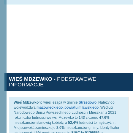
WIEŚ MDZEWKO
- PODSTAWOWE
INFORMACJE
Wieś Mdzewko
to wieś leżąca w gminie
Strzegowo
. Należy do
województwa
mazowieckiego
,
powiatu mławskiego
. Według
Narodowego Spisu Powszechnego Ludności i Mieszkań z 2021
roku liczba ludności we wsi Mdzewko to
143
z czego
47,6%
mieszkańców stanowią kobiety, a
52,4%
ludności to mężczyźni.
Miejscowość zamieszkuje
2,0%
mieszkańców gminy. Identyfikator
miejscowości Mdzewko w systemie
SIMC
to
0126959
, a