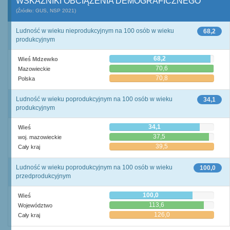
WSKAŹNIKI OBCIĄŻENIA DEMOGRAFICZNEGO
(Źródło: GUS, NSP 2021)
Ludność w wieku nieprodukcyjnym na 100 osób w wieku
68,2
produkcyjnym
68,2
Wieś Mdzewko
70,6
Mazowieckie
70,8
Polska
Ludność w wieku poprodukcyjnym na 100 osób w wieku
34,1
produkcyjnym
34,1
Wieś
37,5
woj. mazowieckie
39,5
Cały kraj
Ludność w wieku poprodukcyjnym na 100 osób w wieku
100,0
przedprodukcyjnym
100,0
Wieś
113,6
Województwo
126,0
Cały kraj