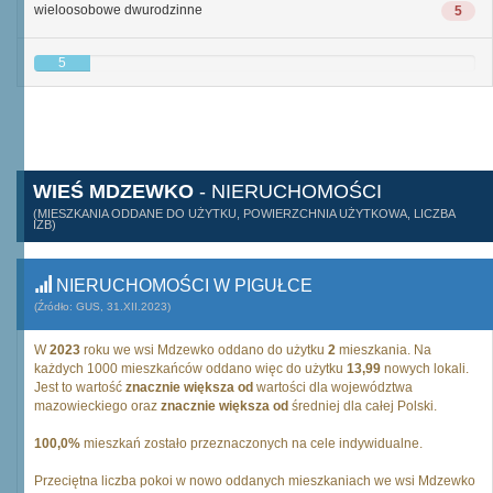
wieloosobowe dwurodzinne
5
5
WIEŚ MDZEWKO
- NIERUCHOMOŚCI
(MIESZKANIA ODDANE DO UŻYTKU, POWIERZCHNIA UŻYTKOWA, LICZBA
IZB)
NIERUCHOMOŚCI W PIGUŁCE
(Źródło: GUS, 31.XII.2023)
W
2023
roku we wsi Mdzewko oddano do użytku
2
mieszkania. Na
każdych 1000 mieszkańców oddano więc do użytku
13,99
nowych lokali.
Jest to wartość
znacznie większa od
wartości dla województwa
mazowieckiego oraz
znacznie większa od
średniej dla całej Polski.
100,0%
mieszkań zostało przeznaczonych na cele indywidualne.
Przeciętna liczba pokoi w nowo oddanych mieszkaniach we wsi Mdzewko