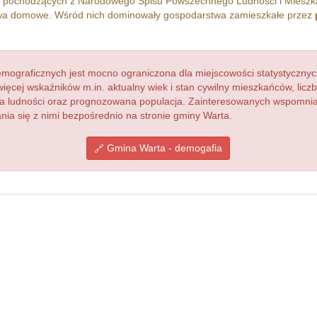
h pochodzących z Narodowego Spisu Powszechnego Ludności i Miesz
a domowe. Wśród nich dominowały gospodarstwa zamieszkałe przez
ograficznych jest mocno ograniczona dla miejscowości statystycznyc
więcej wskaźników m.in. aktualny wiek i stan cywilny mieszkańców, lic
acja ludności oraz prognozowana populacja. Zainteresowanych wspomn
a się z nimi bezpośrednio na stronie gminy Warta.
Gmina Warta - demogafia