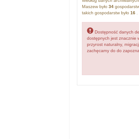
Według danych archiwalnyc
Maszew było
34
gospodarstw
takich gospodarstw było
16
.
Dostępność danych dem
dostępnych jest znacznie 
przyrost naturalny, migr
zachęcamy do do zapoznani