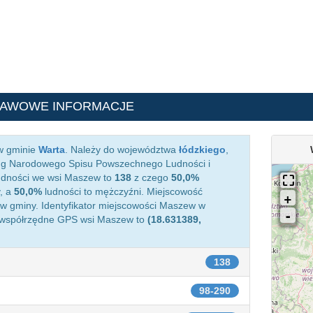
TAWOWE INFORMACJE
 w gminie
Warta
. Należy do województwa
łódzkiego
,
ug Narodowego Spisu Powszechnego Ludności i
ludności we wsi Maszew to
138
z czego
50,0%
, a
50,0%
ludności to mężczyźni. Miejscowość
 gminy. Identyfikator miejscowości Maszew w
 współrzędne GPS wsi Maszew to
(18.631389,
138
98-290