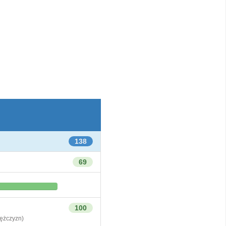
138
69
100
żczyzn)