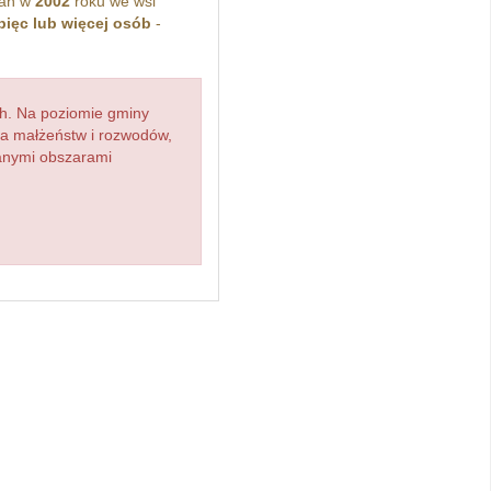
kań w
2002
roku we wsi
pięc lub więcej osób
-
h. Na poziomie gminy
zba małżeństw i rozwodów,
ianymi obszarami