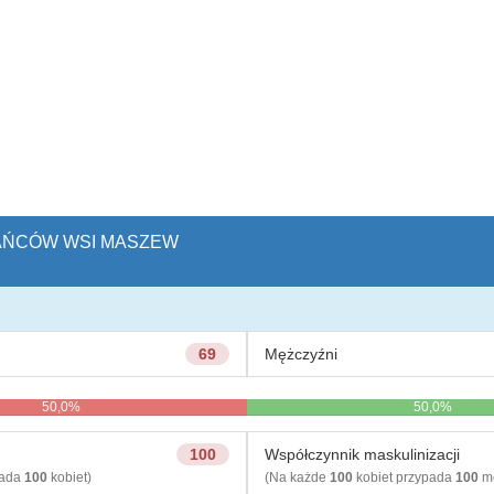
KAŃCÓW WSI MASZEW
69
Mężczyźni
50,0%
50,0%
100
Współczynnik maskulinizacji
pada
100
kobiet)
(Na każde
100
kobiet przypada
100
mę