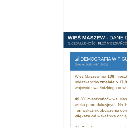
WIEŚ MASZEW
- DANE
(LICZBA LUDNOŚCI, PŁEĆ MIESZKAŃC
DEMOGRAFIA W PIG
(Źródło: GUS, NSP 2021)
Wieś Maszew ma
138
mieszk
mieszkańców
zmalała
o
17,
województwa łódzkiego oraz
49,3%
mieszkańców wsi Masz
wieku poprodukcyjnym. Na 
Ten wskaźnik obciążenia dem
większy od
wskażnika obciąż