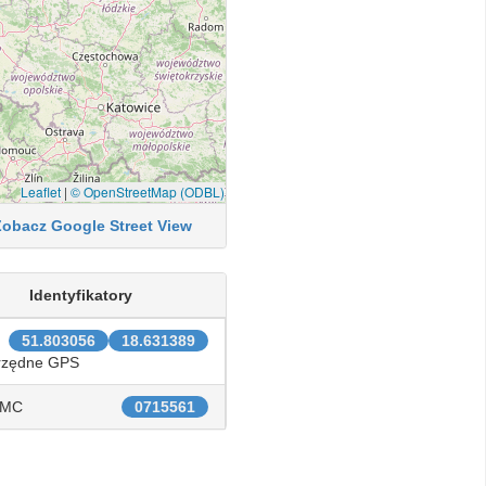
Leaflet
|
© OpenStreetMap (ODBL)
Zobacz Google Street View
Identyfikatory
51.803056
18.631389
rzędne GPS
IMC
0715561