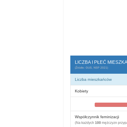
LICZBA I PŁEĆ MIESZ
(Źródło: GUS, NSP 2021)
Liczba mieszkańców
Kobiety
Współczynnik feminizacji
(Na każdych
100
mężczyzn przy