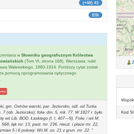
(+48) 43
ESI
pomniana w
Słowniku geograficznym Królestwa
łowiańskich
(Tom VI, strona 168), Warszawa: nakł.
sława Walewskiego, 1880-1914. Poniższy cytat został
 za pomocą oprogramowania optycznego
.
awkę
Współ
ki, gm. Ostrów warcki, par. Jeziorsko, odl. od Turka
Kod S
 7 (ob. Jeziorsko); folw. dm. 5, mk. 77. W 1827 r. było
ę wś Lib. BOD. Łaskiego (t. I, 407—9). Folw. i wś M.
r. 568, łąk mr. 13, past. mr. 236, nieuż. i place mr. 22,
zmian 5 i 6 polowy. Wś M. os. 21 z grun. mr. 22.