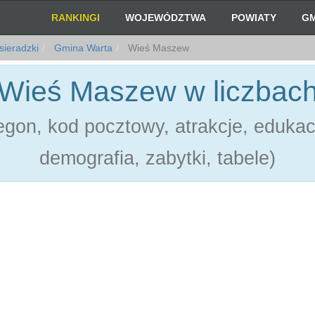
RANKINGI
WOJEWÓDZTWA
POWIATY
GM
sieradzki
Gmina Warta
Wieś Maszew
Wieś Maszew w liczbac
gon, kod pocztowy, atrakcje, edukac
demografia, zabytki, tabele)