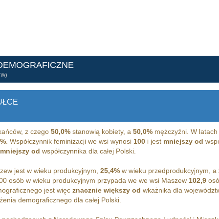
 DEMOGRAFICZNE
ÓW)
UŁCE
ańców, z czego
50,0%
stanowią kobiety, a
50,0%
mężczyźni. W latach
9%
. Współczynnik feminizacji we wsi wynosi
100
i jest
mniejszy od
wspó
mniejszy od
współczynnika dla całej Polski.
ew jest w wieku produkcyjnym,
25,4%
w wieku przedprodukcyjnym, a
100 osób w wieku produkcyjnym przypada we we wsi Maszew
102,9
osó
ograficznego jest więc
znacznie większy od
wkażnika dla województ
enia demograficznego dla całej Polski.