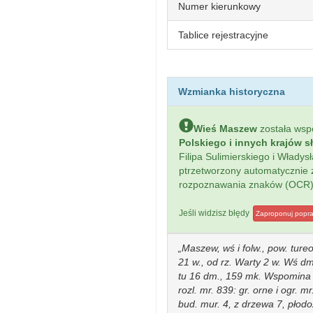
Numer kierunkowy
Tablice rejestracyjne
Wzmianka historyczna
Wieś Maszew
została ws
Polskiego i innych krajów s
Filipa Sulimierskiego i Włady
ptrzetworzony automatycznie
rozpoznawania znaków (OCR)
Jeśli widzisz błędy
Zaproponuj popr
Maszew, wś i folw., pow. tureo
21 w., od rz. Warty 2 w. Wś dm.
tu 16 dm., 159 mk. Wspomina t
rozl. mr. 839: gr. orne i ogr. m
bud. mur. 4, z drzewa 7, płodo