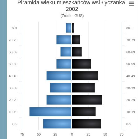
Piramida wieku mieszkańców wsi Łyczanka,
2002
(Źródło: GUS)
80+
80+
70-79
70-79
60-69
60-69
50-59
50-59
40-49
40-49
30-39
30-39
20-29
20-29
10-19
10-19
0-9
0-9
75
50
25
0
25
50
75