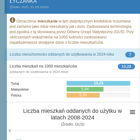
ŁYCZANKA
(Źródło: GUS, 31.XII.2024)
Oznaczenie
mieszkanie
w tym statystycznym kontekście rozumiane
jest zarówno jako lokal mieszkalny jak i dom. Zastosowana terminologia
jest zgodna z tą stosowaną przez Główny Urząd Statystyczny (GUS). Przy
obliczeniach wskaźników na 1000 ludności zastosowano
najaktualniejsze dostępne dane o liczbie mieszkańców.
Liczba nieruchomości oddanych do użytkowania w 2024 roku
7
Liczba mieszkań na 1000 mieszkańców
10,28
(oddanych do użytkowania w 2024 roku)
10,28
Tutaj
5,94
Małopolskie
5,33
Polska
Liczba mieszkań oddanych do użytku w
latach 2008-2024
(Źródło: GUS)
8