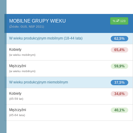
MOBILNE GRUPY WIEKU
%
123
(Źródło: GUS, NSP 2021)
W wieku produkcyjnym mobilnym (18-44 lata)
62,5%
Kobiety
65,4%
(w wieku mobilnym)
Mężczyźni
59,9%
(w wieku mobilnym)
W wieku produkcyjnym niemobilnym
37,5%
Kobiety
34,6%
(45-59 lat)
Mężczyźni
40,1%
(45-64 lata)