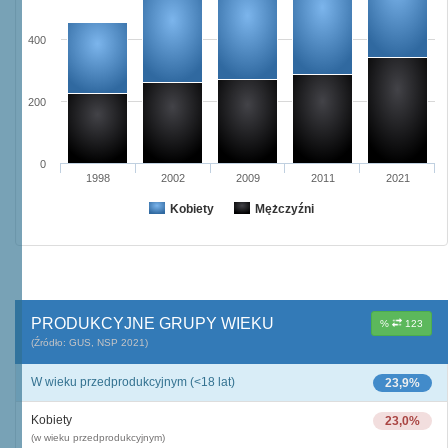
400
200
0
1998
2002
2009
2011
2021
Kobiety
Mężczyźni
PRODUKCYJNE GRUPY WIEKU
%
123
(Źródło: GUS, NSP 2021)
W wieku przedprodukcyjnym (<18 lat)
23,9%
Kobiety
23,0%
(w wieku przedprodukcyjnym)