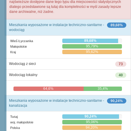
najświeższe dostępne dane tego typu dla miejscowości statystycznych
dlatego przedstawione są tutaj dla kompletności w myśl zasady lepsze
dane archiwalne, niż żadne.
Mieszkania wyposażone w instalacje techniczno-sanitarne -
89,68%
wodociąg
89,68%
Wieś Łyczanka
95,79%
Małopolskie
95,62%
Kraj
Wodociąg z sieci
73
Wodociąg lokalny
40
64,6%
35,4%
Mieszkania wyposażone w instalacje techniczno-sanitarne -
90,24%
kanalizacja
90,24%
Tutaj
95,06%
woj. małopolskie
94,20%
Polska