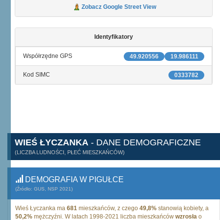
Zobacz Google Street View
Identyfikatory
Współrzędne GPS
49.920556
19.986111
Kod SIMC
0333782
WIEŚ ŁYCZANKA
- DANE DEMOGRAFICZNE
(LICZBA LUDNOŚCI, PŁEĆ MIESZKAŃCÓW)
DEMOGRAFIA W PIGUŁCE
(Źródło: GUS, NSP 2021)
Wieś Łyczanka ma
681
mieszkańców, z czego
49,8%
stanowią kobiety, a
50,2%
mężczyźni. W latach 1998-2021 liczba mieszkańców
wzrosła
o