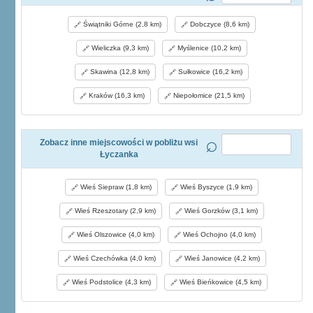
Świątniki Górne (2,8 km)
Dobczyce (8,6 km)
Wieliczka (9,3 km)
Myślenice (10,2 km)
Skawina (12,8 km)
Sułkowice (16,2 km)
Kraków (16,3 km)
Niepołomice (21,5 km)
Zobacz inne miejscowości w pobliżu wsi
Łyczanka
Wieś Siepraw (1,8 km)
Wieś Byszyce (1,9 km)
Wieś Rzeszotary (2,9 km)
Wieś Gorzków (3,1 km)
Wieś Olszowice (4,0 km)
Wieś Ochojno (4,0 km)
Wieś Czechówka (4,0 km)
Wieś Janowice (4,2 km)
Wieś Podstolice (4,3 km)
Wieś Bieńkowice (4,5 km)