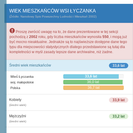
WIEK MIESZKAŃCÓW WSI ŁYCZANKA
(Źródło: Narodowy Spis Powszechny Ludności i Mieszkań 2002)
Proszę zwrócić uwagę na to, że dane prezentowane w tej sekcji
pochodzą z
2002
roku, gdy liczba mieszkańców wynosiła
550
, i mogą już
być mocno nieaktualne. Jednakże są to najświeższe dostępne dane tego
typu dla miejscowości statystycznych dlatego przedstawione są tutaj dla
kompletności w myśl zasady lepsze dane archiwalne, niż żadne.
Średni wiek mieszkańców
33,6 lat
33,6 lat
Wieś Łyczanka
36,0 lat
woj. małopolskie
36,7 lat
Polska
Kobiety
33,9 lat
(średni wiek)
Mężczyźni
33,2 lat
(średni wiek)