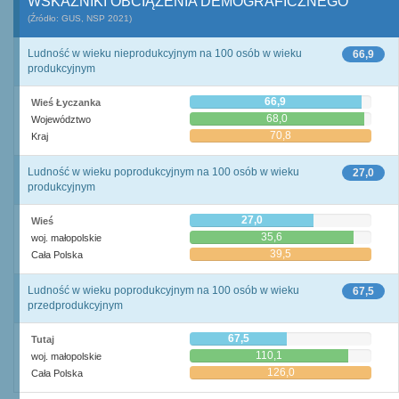
WSKAŹNIKI OBCIĄŻENIA DEMOGRAFICZNEGO
(Źródło: GUS, NSP 2021)
Ludność w wieku nieprodukcyjnym na 100 osób w wieku
66,9
produkcyjnym
66,9
Wieś Łyczanka
68,0
Województwo
70,8
Kraj
Ludność w wieku poprodukcyjnym na 100 osób w wieku
27,0
produkcyjnym
27,0
Wieś
35,6
woj. małopolskie
39,5
Cała Polska
Ludność w wieku poprodukcyjnym na 100 osób w wieku
67,5
przedprodukcyjnym
67,5
Tutaj
110,1
woj. małopolskie
126,0
Cała Polska