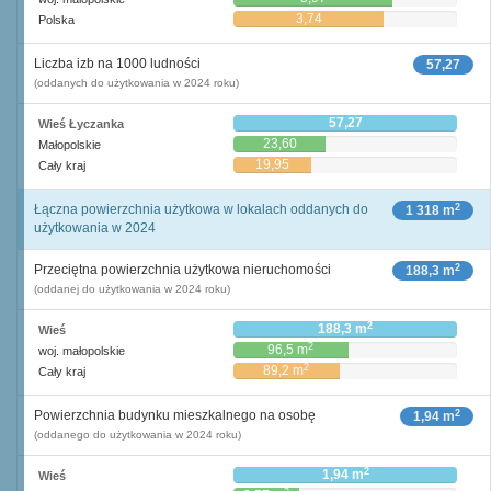
3,74
Polska
Liczba izb na 1000 ludności
57,27
(oddanych do użytkowania w 2024 roku)
57,27
Wieś Łyczanka
23,60
Małopolskie
19,95
Cały kraj
2
Łączna powierzchnia użytkowa w lokalach oddanych do
1 318 m
użytkowania w 2024
2
Przeciętna powierzchnia użytkowa nieruchomości
188,3 m
(oddanej do użytkowania w 2024 roku)
2
188,3 m
Wieś
2
96,5 m
woj. małopolskie
2
89,2 m
Cały kraj
2
Powierzchnia budynku mieszkalnego na osobę
1,94 m
(oddanego do użytkowania w 2024 roku)
2
1,94 m
Wieś