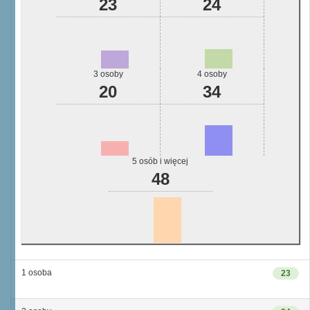
23
24
3 osoby
4 osoby
20
34
5 osób i więcej
48
1 osoba
23