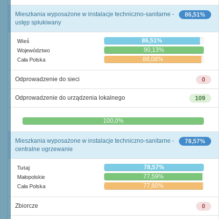
Mieszkania wyposażone w instalacje techniczno-sanitarne -
86,51%
ustęp spłukiwany
86,51%
Wieś
90,13%
Województwo
88,08%
Cała Polska
Odprowadzenie do sieci
0
Odprowadzenie do urządzenia lokalnego
109
0,0%
100,0%
Mieszkania wyposażone w instalacje techniczno-sanitarne -
78,57%
centralne ogrzewanie
78,57%
Tutaj
77,59%
Małopolskie
77,80%
Cała Polska
Zbiorcze
0