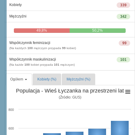
Kobiety
339
Mężczyźni
342
49,8%
50,2%
Współczynnik feminizacji
99
(Na każdych
100
mężczyzn przypada
99
kobiet)
Współczynnik maskulinizacji
101
(Na każde
100
kobiet przypada
101
mężczyzn)
Ogółem
Kobiety (%)
Mężczyźni (%)
Populacja - Wieś Łyczanka na przestrzeni lat
(Źródło: GUS)
800
600