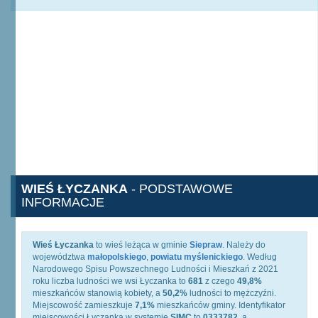
WIEŚ ŁYCZANKA
- PODSTAWOWE
INFORMACJE
Wieś Łyczanka
to wieś leżąca w gminie
Siepraw
. Należy do
województwa
małopolskiego
,
powiatu myślenickiego
. Według
Narodowego Spisu Powszechnego Ludności i Mieszkań z 2021
roku liczba ludności we wsi Łyczanka to
681
z czego
49,8%
mieszkańców stanowią kobiety, a
50,2%
ludności to mężczyźni.
Miejscowość zamieszkuje
7,1%
mieszkańców gminy. Identyfikator
miejscowości Łyczanka w systemie
SIMC
to
0333782
, a