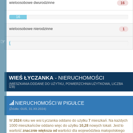
wieloosobowe dwurodzinne
16
16
wieloosobowe nierodzinne
1
1
WIEŚ ŁYCZANKA
- NIERUCHOMOŚCI
(MIESZKANIA ODDANE DO UŻYTKU, POWIERZCHNIA UŻYTKOWA, LICZBA
IZB)
NIERUCHOMOŚCI W PIGUŁCE
(Źródło: GUS, 31.XII.2024)
W
2024
roku we wsi Łyczanka oddano do użytku
7
mieszkań. Na każdych
1000 mieszkańców oddano więc do użytku
10,28
nowych lokali. Jest to
wartość
znacznie większa od
wartości dla województwa małopolskiego