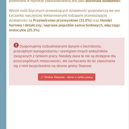
podmiotów w rejestrze zakwalifikowana jest jako
pozostała działalność
.
Wśród osób fizycznych prowadzących działalność gospodarczą we wsi
Łyczanka najczęściej deklarowanymi rodzajami przeważającej
działalności są
Przetwórstwo przemysłowe (31.0%)
oraz
Handel
hurtowy i detaliczny; naprawa pojazdów samochodowych, włączając
motocykle (25.3%)
.
Dysponujemy rozbudowanymi danymi o bezrobociu,
przeciętnym wynagrodzeniu i szeregiem innych wskaźników
związanych z rynkiem pracy. Niestety dane te nie są dostępne dla
poszczególnych miejscowości, ale zachęcamy do do zapoznania
się z nimi bezpośrednio na stronie gminy Siepraw.
Gmina Siepraw - dane o rynku pracy