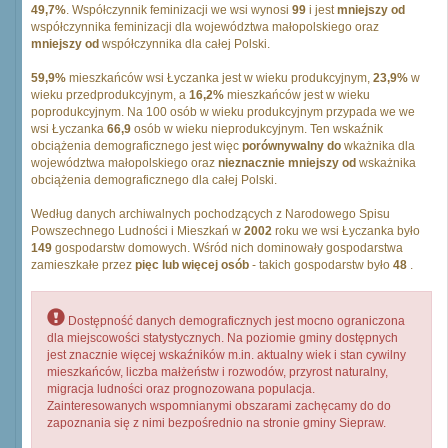
49,7%
. Współczynnik feminizacji we wsi wynosi
99
i jest
mniejszy od
współczynnika feminizacji dla województwa małopolskiego oraz
mniejszy od
współczynnika dla całej Polski.
59,9%
mieszkańców wsi Łyczanka jest w wieku produkcyjnym,
23,9%
w
wieku przedprodukcyjnym, a
16,2%
mieszkańców jest w wieku
poprodukcyjnym. Na 100 osób w wieku produkcyjnym przypada we we
wsi Łyczanka
66,9
osób w wieku nieprodukcyjnym. Ten wskaźnik
obciążenia demograficznego jest więc
porównywalny do
wkażnika dla
województwa małopolskiego oraz
nieznacznie mniejszy od
wskażnika
obciążenia demograficznego dla całej Polski.
Według danych archiwalnych pochodzących z Narodowego Spisu
Powszechnego Ludności i Mieszkań w
2002
roku we wsi Łyczanka było
149
gospodarstw domowych. Wśród nich dominowały gospodarstwa
zamieszkałe przez
pięc lub więcej osób
- takich gospodarstw było
48
.
Dostępność danych demograficznych jest mocno ograniczona
dla miejscowości statystycznych. Na poziomie gminy dostępnych
jest znacznie więcej wskaźników m.in. aktualny wiek i stan cywilny
mieszkańców, liczba małżeństw i rozwodów, przyrost naturalny,
migracja ludności oraz prognozowana populacja.
Zainteresowanych wspomnianymi obszarami zachęcamy do do
zapoznania się z nimi bezpośrednio na stronie gminy Siepraw.