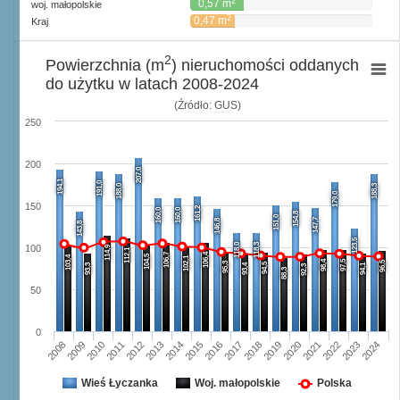
2
0,57 m
woj. małopolskie
2
0,47 m
Kraj
2
Powierzchnia (m
) nieruchomości oddanych
do użytku w latach 2008-2024
(Źródło: GUS)
250
200
207,0
194,1
191,0
188,0
188,3
179,0
150
161,2
160,0
160,0
154,8
151,0
147,7
146,8
143,8
123,5
118,0
118,3
100
114,9
112,1
106,7
106,4
104,5
103,4
102,1
98,4
97,5
96,5
95,3
94,5
93,3
93,4
94,1
92,3
88,3
50
0
2008
2009
2010
2011
2012
2013
2014
2015
2016
2017
2018
2019
2020
2021
2022
2023
2024
Wieś Łyczanka
Woj. małopolskie
Polska