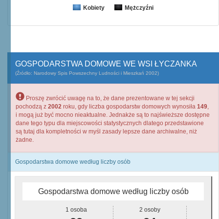
Kobiety
Mężczyźni
GOSPODARSTWA DOMOWE WE WSI ŁYCZANKA
(Źródło: Narodowy Spis Powszechny Ludności i Mieszkań 2002)
Proszę zwrócić uwagę na to, że dane prezentowane w tej sekcji
pochodzą z
2002
roku, gdy liczba gospodarstw domowych wynosiła
149
,
i mogą już być mocno nieaktualne. Jednakże są to najświeższe dostępne
dane tego typu dla miejscowości statystycznych dlatego przedstawione
są tutaj dla kompletności w myśl zasady lepsze dane archiwalne, niż
żadne.
Gospodarstwa domowe według liczby osób
Gospodarstwa domowe według liczby osób
1 osoba
2 osoby