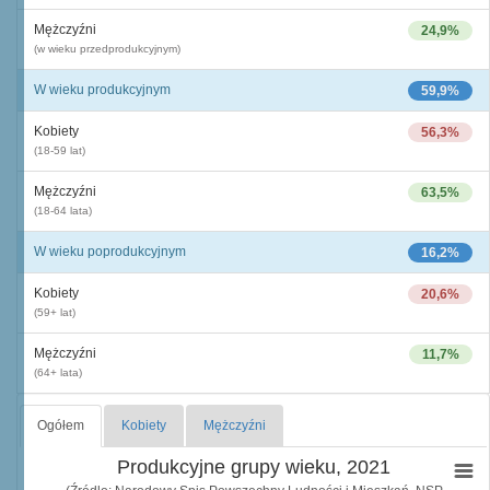
Mężczyźni
24,9%
(w wieku przedprodukcyjnym)
W wieku produkcyjnym
59,9%
Kobiety
56,3%
(18-59 lat)
Mężczyźni
63,5%
(18-64 lata)
W wieku poprodukcyjnym
16,2%
Kobiety
20,6%
(59+ lat)
Mężczyźni
11,7%
(64+ lata)
Ogółem
Kobiety
Mężczyźni
Produkcyjne grupy wieku, 2021