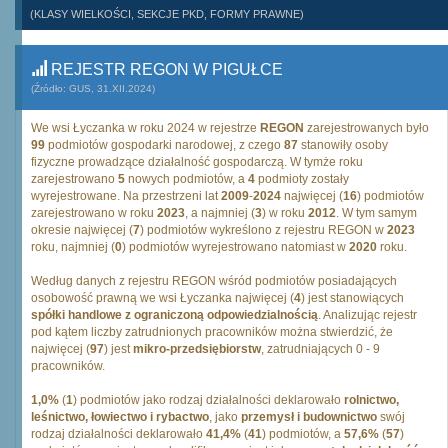
(KLASY WIELKOŚCI, SEKCJE PKD, FORMY PRAWNE)
REJESTR REGON W PIGUŁCE
(Źródło: GUS, 31.XII.2024)
We wsi Łyczanka w roku 2024 w rejestrze
REGON
zarejestrowanych było
99
podmiotów gospodarki narodowej, z czego
87
stanowiły osoby
fizyczne prowadzące działalność gospodarczą. W tymże roku
zarejestrowano
5
nowych podmiotów, a
4
podmioty zostały
wyrejestrowane. Na przestrzeni lat
2009
-
2024
najwięcej (
16
) podmiotów
zarejestrowano w roku
2023
, a najmniej (
3
) w roku
2012
. W tym samym
okresie najwięcej (
7
) podmiotów wykreślono z rejestru REGON w
2023
roku, najmniej (
0
) podmiotów wyrejestrowano natomiast w
2020
roku.
Według danych z rejestru REGON wśród podmiotów posiadających
osobowość prawną we wsi Łyczanka najwięcej (
4
) jest stanowiących
spółki handlowe z ograniczoną odpowiedzialnością
. Analizując rejestr
pod kątem liczby zatrudnionych pracowników można stwierdzić, że
najwięcej (
97
) jest
mikro-przedsiębiorstw
, zatrudniających 0 - 9
pracowników.
1,0%
(
1
) podmiotów jako rodzaj działalności deklarowało
rolnictwo,
leśnictwo, łowiectwo i rybactwo
, jako
przemysł i budownictwo
swój
rodzaj działalności deklarowało
41,4%
(
41
) podmiotów, a
57,6%
(
57
)