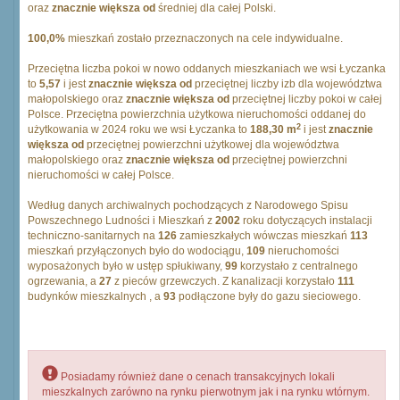
oraz
znacznie większa od
średniej dla całej Polski.
100,0%
mieszkań zostało przeznaczonych na cele indywidualne.
Przeciętna liczba pokoi w nowo oddanych mieszkaniach we wsi Łyczanka
to
5,57
i jest
znacznie większa od
przeciętnej liczby izb dla województwa
małopolskiego oraz
znacznie większa od
przeciętnej liczby pokoi w całej
Polsce. Przeciętna powierzchnia użytkowa nieruchomości oddanej do
2
użytkowania w 2024 roku we wsi Łyczanka to
188,30 m
i jest
znacznie
większa od
przeciętnej powierzchni użytkowej dla województwa
małopolskiego oraz
znacznie większa od
przeciętnej powierzchni
nieruchomości w całej Polsce.
Według danych archiwalnych pochodzących z Narodowego Spisu
Powszechnego Ludności i Mieszkań z
2002
roku dotyczących instalacji
techniczno-sanitarnych na
126
zamieszkałych wówczas mieszkań
113
mieszkań przyłączonych było do wodociągu,
109
nieruchomości
wyposażonych było w ustęp spłukiwany,
99
korzystało z centralnego
ogrzewania, a
27
z pieców grzewczych. Z kanalizacji korzystało
111
budynków mieszkalnych , a
93
podłączone były do gazu sieciowego.
Posiadamy również dane o cenach transakcyjnych lokali
mieszkalnych zarówno na rynku pierwotnym jak i na rynku wtórnym.