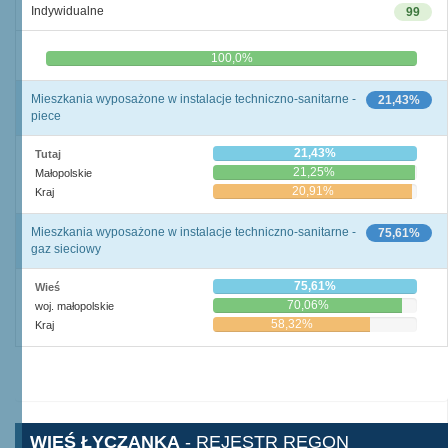
Indywidualne
99
0,0%
100,0%
Mieszkania wyposażone w instalacje techniczno-sanitarne -
21,43%
piece
21,43%
Tutaj
21,25%
Małopolskie
20,91%
Kraj
Mieszkania wyposażone w instalacje techniczno-sanitarne -
75,61%
gaz sieciowy
75,61%
Wieś
70,06%
woj. małopolskie
58,32%
Kraj
WIEŚ ŁYCZANKA
- REJESTR REGON