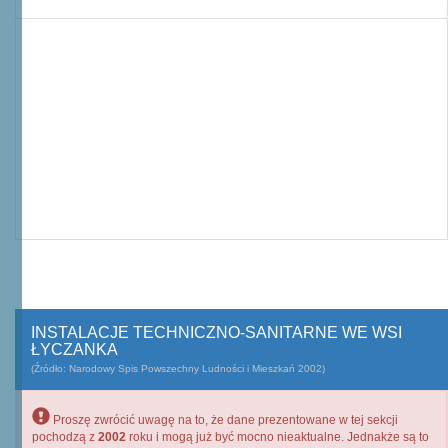
INSTALACJE TECHNICZNO-SANITARNE WE WSI
ŁYCZANKA
(Źródło: Narodowy Spis Powszechny Ludności i Mieszkań 2002)
Proszę zwrócić uwagę na to, że dane prezentowane w tej sekcji
pochodzą z
2002
roku i mogą już być mocno nieaktualne. Jednakże są to