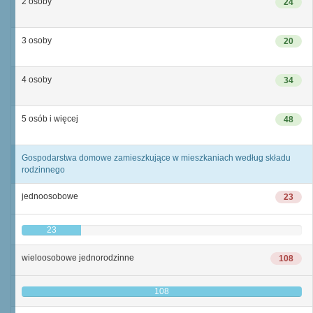
2 osoby
24
3 osoby
20
4 osoby
34
5 osób i więcej
48
Gospodarstwa domowe zamieszkujące w mieszkaniach według składu
rodzinnego
jednoosobowe
23
23
wieloosobowe jednorodzinne
108
108