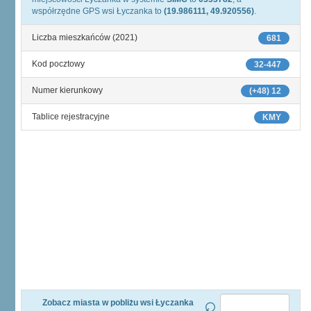
współrzędne GPS wsi Łyczanka to
(19.986111, 49.920556)
.
Liczba mieszkańców (2021)
681
Kod pocztowy
32-447
Numer kierunkowy
(+48) 12
Tablice rejestracyjne
KMY
Zobacz miasta w pobliżu wsi Łyczanka