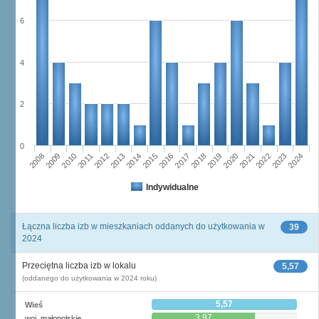
6
4
2
0
2011
2017
2012
2023
2018
2013
2024
2019
2008
2014
2020
2009
2015
2021
2010
2016
2022
Indywidualne
Łączna liczba izb w mieszkaniach oddanych do użytkowania w
39
2024
Przeciętna liczba izb w lokalu
5,57
(oddanego do użytkowania w 2024 roku)
5,57
Wieś
3,97
woj. małopolskie