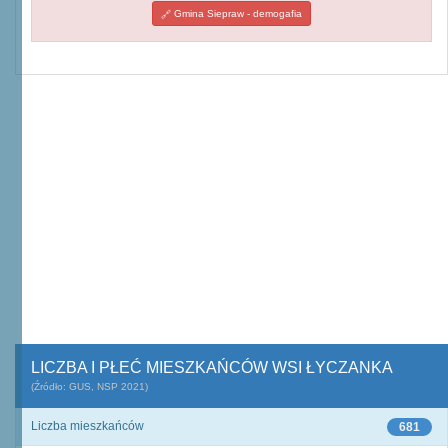
Gmina Siepraw - demogafia
LICZBA I PŁEĆ MIESZKAŃCÓW WSI ŁYCZANKA
(Źródło: GUS, NSP 2021)
Liczba mieszkańców
681