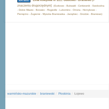
LK 221
Linia kolejowa nr 221: Gutkowo - Braniewo
[o
znaczeniu drugorzędnym]
(Gutkowo - Bukwałd - Cerkiewnik - Swobodna
- Dobre Miasto - Bzowiec - Rogiedle - Lubomino - Orneta - Henrykowo -
Pieniężno - Żugienie - Wysoka Braniewska - Jarzębiec - Grodzie - Braniewo)
warmińsko-mazurskie
braniewski
Płoskinia
Łojewo