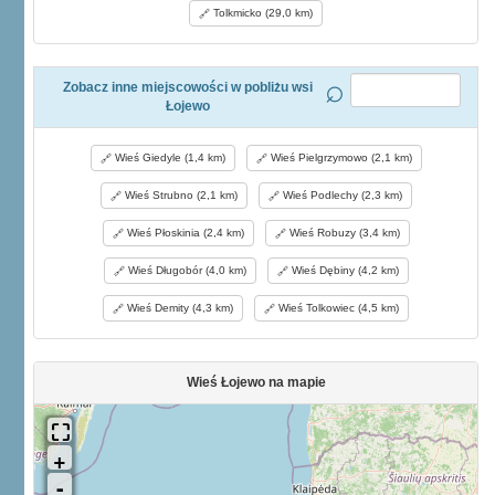
Tolkmicko (29,0 km)
Zobacz inne miejscowości w pobliżu wsi
Łojewo
Wieś Giedyle (1,4 km)
Wieś Pielgrzymowo (2,1 km)
Wieś Strubno (2,1 km)
Wieś Podlechy (2,3 km)
Wieś Płoskinia (2,4 km)
Wieś Robuzy (3,4 km)
Wieś Długobór (4,0 km)
Wieś Dębiny (4,2 km)
Wieś Demity (4,3 km)
Wieś Tolkowiec (4,5 km)
Wieś Łojewo na mapie