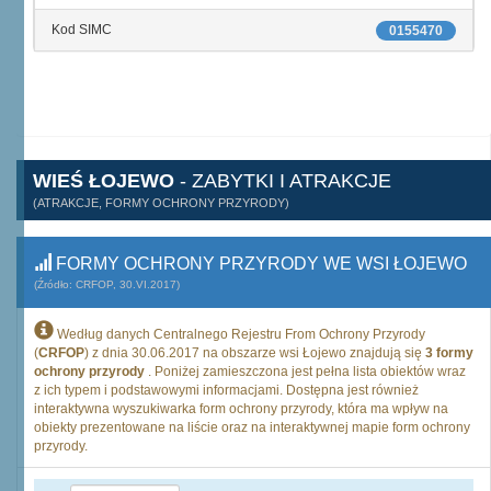
Kod SIMC
0155470
WIEŚ ŁOJEWO
- ZABYTKI I ATRAKCJE
(ATRAKCJE, FORMY OCHRONY PRZYRODY)
FORMY OCHRONY PRZYRODY WE WSI ŁOJEWO
(Źródło: CRFOP, 30.VI.2017)
Według danych Centralnego Rejestru From Ochrony Przyrody
(
CRFOP
) z dnia 30.06.2017 na obszarze wsi Łojewo znajdują się
3 formy
ochrony przyrody
. Poniżej zamieszczona jest pełna lista obiektów wraz
z ich typem i podstawowymi informacjami. Dostępna jest również
interaktywna wyszukiwarka form ochrony przyrody, która ma wpływ na
obiekty prezentowane na liście oraz na interaktywnej mapie form ochrony
przyrody.