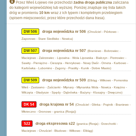
Przez Wieś Łojewo nie przechodzi
żadna droga publiczna
zaliczana
do kategorii wojewódzkiej lub wyższej. Poniżej znajduje się lista takich
dróg w promieniu
10 km
wraz z ich typem i kompletnym przebiegiem
(spisem miejscowości, przez które przechodzi dana trasa).
DW 506
droga wojewódzka nr 506
(Chruściel - Piórkowo -
Zaporowo - Stare Siedlisko - Nowica)
DW 507
droga wojewódzka nr 507
(Braniewo - Bobrowiec -
Maciejewo - Zakrzewiec - Lipowina - Wola Lipowska - Białczyn - Piotrowiec -
Sawity - Pieniężno - Cieszęta - Henrykowo - Nowy Dwór - Orneta - Karbowo -
Karbówka - Lubomino - Zagony - Praslity - Kunik - Dobre Miasto)
DW 509
droga wojewódzka nr 509
(Elbląg - Wilkowo - Pomorska
Wieś - Zastawno - Zaścianki - Młynary - Młynarska Wola - Nowica - Księżno -
Wilczęta - Gładysze - Spędy - Dąbrówka - Bażyny - Klusajny - Drwęczno)
DK 54
droga krajowa nr 54
(Chruściel - Glinka - Prątnik - Braniewo -
Młoteczno - Gronowo - granica (Rosja))
S22
droga ekspresowa s22
(granica (Rosja) - Grzechotki -
Maciejewo - Chruściel - Błudowo - Wilkowo - Elbląg)