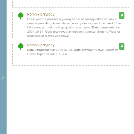
Pomnik przyrody
Opis:
wierzba połamana główny konar odłamany/odszczepiony z
częścią pnia drugi konar złamany- wszystko na wysokości około 3 m
kilka świeżych zielonych gałązek-drzewo żywe,
Data ustanowienia:
2004-10-14,
Opis granicy:
przy drodze gruntowej Strubno-Wysoka
Braniewska; N-ctwo Zaporowo
Pomnik przyrody
Data ustanowienia:
2009-07-08,
Opis granicy:
N-ctwo Zaporowo
L-ctwo Dąbrowa oddz. 121 b