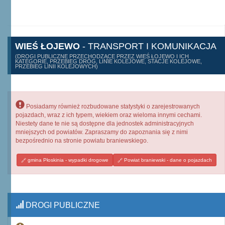
WIEŚ ŁOJEWO
- TRANSPORT I KOMUNIKACJA
(DROGI PUBLICZNE PRZECHODZĄCE PRZEZ WIEŚ ŁOJEWO I ICH
KATEGORIE, PRZEBIEG DRÓG, LINIE KOLEJOWE, STACJE KOLEJOWE,
PRZEBIEG LINII KOLEJOWYCH)
Posiadamy również rozbudowane statystyki o zarejestrowanych
pojazdach, wraz z ich typem, wiekiem oraz wieloma innymi cechami.
Niestety dane te nie są dostępne dla jednostek administracyjnych
mniejszych od powiatów. Zapraszamy do zapoznania się z nimi
bezpośrednio na stronie powiatu braniewskiego.
gmina Płoskinia - wypadki drogowe
Powiat braniewski - dane o pojazdach
DROGI PUBLICZNE