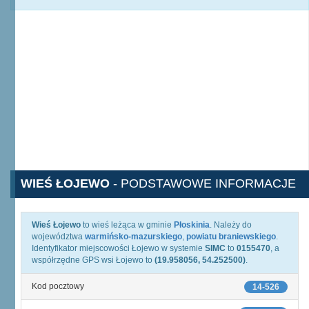
WIEŚ ŁOJEWO
- PODSTAWOWE INFORMACJE
Wieś Łojewo
to wieś leżąca w gminie
Płoskinia
. Należy do
województwa
warmińsko-mazurskiego
,
powiatu braniewskiego
.
Identyfikator miejscowości Łojewo w systemie
SIMC
to
0155470
, a
współrzędne GPS wsi Łojewo to
(19.958056, 54.252500)
.
Kod pocztowy
14-526