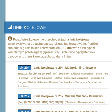
LINIE KOLEJOWE
Przez Wieś Łojewo nie przechodzi
żadna linia kolejowa
wykorzystywana do ruchu pasażerskiego lub towarowego. Poniżej
znajduje się lista takich linii w promieniu
10 km
wraz z ich typem i
kompletnym przebiegiem (spisem stacji kolejowych/przystanków
osobowych, przez które przechodzi dana linia).
LK 204
Linia kolejowa nr 204: Malbork - Braniewo
[o
znaczeniu pierwszorzędnym]
(Malbork - Królewo Malborskie - Stare Pole
- Fiszewo - Gronowo Elbląskie - Elbląg - Komorowo Żuławskie - Bogaczewo -
Stegny - Słobity - Młynary - Kurowo Braniewskie - Chruściel - Bemowizna -
Braniewo)
LK 217
Linia kolejowa nr 217: Wielkie Wieżno - Braniewo
(SZ)
[o znaczeniu drugorzędnym]
(Chruściel - Bemowizna - Braniewo)