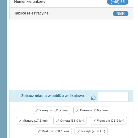
Numer kierunkowy
(+48) 55
Tablice rejestracyjne
NBR
Zobacz miasta w pobliżu wsi Łojewo
Pieniężno (11,2 km)
Braniewo (16,7 km)
Młynary (17,1 km)
Orneta (18,9 km)
Frombork (21,5 km)
Miłakowo (28,1 km)
Pasłęk (28,6 km)