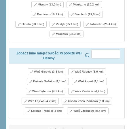
Młynary (13,0 km)
Pieniężno (15,2 km)
Braniewo (16,1 km)
Frombork (19,0 km)
Orneta (20,8 km)
Pasłęk (25,1 km)
Tolkmicko (25,4 km)
Miłakowo (28,3 km)
Zobacz inne miejscowości w pobliżu wsi
Dębiny
Wieś Giedyle (3,3 km)
Wieś Robuzy (3,6 km)
Kolonia Sośnica (4,1 km)
Wieś Ławki (4,1 km)
Wieś Dąbrowa (4,2 km)
Wieś Płoskinia (4,2 km)
Wieś Łojewo (4,2 km)
Osada leśna Piórkowo (5,0 km)
Kolonia Trąbki (5,3 km)
Wieś Czosnowo (5,4 km)