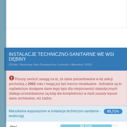
INSTALACJE TECHNICZNO-SANITARNE WE WSI
DĘBINY
(Źródło: Narodowy Spis Powszechny Ludności i Mieszkań 2002)
Proszę zwrócić uwagę na to, że dane prezentowane w tej sekcji
pochodzą z
2002
roku i mogą już być mocno nieaktualne. Jednakże są to
najświeższe dostępne dane tego typu dla miejscowości statystycznych
dlatego przedstawione są tutaj dla kompletności w myśl zasady lepsze
dane archiwalne, niż żadne.
Mieszkania wyposażone w instalacje techniczno-sanitarne -
85,71%
wodociąg
85,71%
Wieś