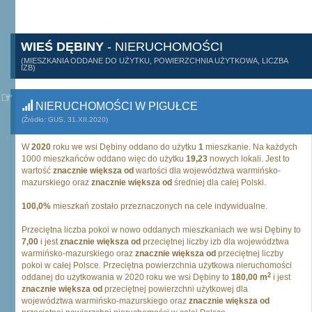
WIEŚ DĘBINY
- NIERUCHOMOŚCI
(MIESZKANIA ODDANE DO UŻYTKU, POWIERZCHNIA UŻYTKOWA, LICZBA
IZB)
NIERUCHOMOŚCI W PIGUŁCE
(Źródło: GUS, 31.XII.2020)
W
2020
roku we wsi Dębiny oddano do użytku
1
mieszkanie. Na każdych
1000 mieszkańców oddano więc do użytku
19,23
nowych lokali. Jest to
wartość
znacznie większa od
wartości dla województwa warmińsko-
mazurskiego oraz
znacznie większa od
średniej dla całej Polski.
100,0%
mieszkań zostało przeznaczonych na cele indywidualne.
Przeciętna liczba pokoi w nowo oddanych mieszkaniach we wsi Dębiny to
7,00
i jest
znacznie większa od
przeciętnej liczby izb dla województwa
warmińsko-mazurskiego oraz
znacznie większa od
przeciętnej liczby
pokoi w całej Polsce. Przeciętna powierzchnia użytkowa nieruchomości
2
oddanej do użytkowania w 2020 roku we wsi Dębiny to
180,00 m
i jest
znacznie większa od
przeciętnej powierzchni użytkowej dla
województwa warmińsko-mazurskiego oraz
znacznie większa od