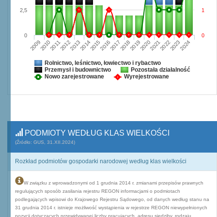
2,5
1
0
0
2009
2010
2011
2012
2013
2014
2015
2016
2017
2018
2019
2020
2021
2022
2023
2024
Rolnictwo, leśnictwo, łowiectwo i rybactwo
Przemysł i budownictwo
Pozostała działalność
Nowo zarejestrowane
Wyrejestrowane
PODMIOTY WEDŁUG KLAS WIELKOŚCI
(Źródło: GUS, 31.XII.2024)
Rozkład podmiotów gospodarki narodowej według klas wielkości
W związku z wprowadzonymi od 1 grudnia 2014 r. zmianami przepisów prawnych
regulujących sposób zasilania rejestru REGON informacjami o podmiotach
podlegających wpisowi do Krajowego Rejestru Sądowego, od danych według stanu na
31 grudnia 2014 r. istnieje możliwość wystąpienia w rejestrze REGON niewypełnionych
pozycji dotyczących przewidywanej liczby pracujących, adresu siedziby, rodzaju