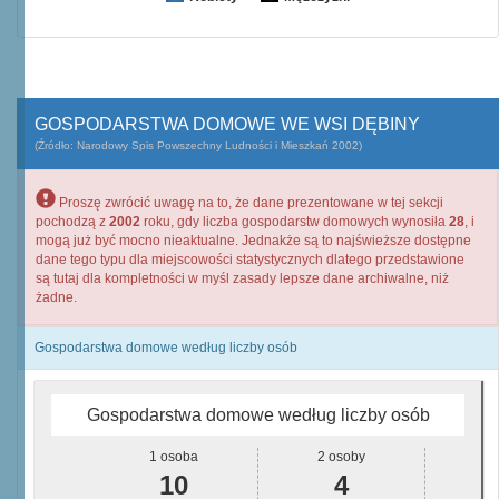
GOSPODARSTWA DOMOWE WE WSI DĘBINY
(Źródło: Narodowy Spis Powszechny Ludności i Mieszkań 2002)
Proszę zwrócić uwagę na to, że dane prezentowane w tej sekcji
pochodzą z
2002
roku, gdy liczba gospodarstw domowych wynosiła
28
, i
mogą już być mocno nieaktualne. Jednakże są to najświeższe dostępne
dane tego typu dla miejscowości statystycznych dlatego przedstawione
są tutaj dla kompletności w myśl zasady lepsze dane archiwalne, niż
żadne.
Gospodarstwa domowe według liczby osób
Gospodarstwa domowe według liczby osób
1 osoba
2 osoby
10
4