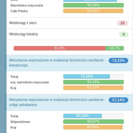
96,59%
Warmińsko-mazurskie
95,62%
Cała Polska
Wodociąg z sieci
20
Wodociąg lokalny
4
83,3%
16,7%
Mieszkania wyposażone w instalacje techniczno-sanitarne -
73,33%
kanalizacja
73,33%
Tutaj
95,24%
woj. warmińsko-mazurskie
94,20%
Kraj
Mieszkania wyposażone w instalacje techniczno-sanitarne -
57,14%
ustęp spłukiwany
57,14%
Tutaj
89,67%
Województwo
88,08%
Kraj