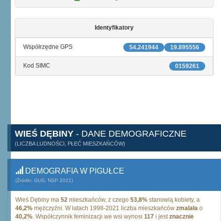
Identyfikatory
Współrzędne GPS
54.241944
19.895556
Kod SIMC
0159261
WIEŚ DĘBINY
- DANE DEMOGRAFICZNE
(LICZBA LUDNOŚCI, PŁEĆ MIESZKAŃCÓW)
DEMOGRAFIA W PIGUŁCE
(Źródło: GUS, NSP 2021)
Wieś Dębiny ma
52
mieszkańców, z czego
53,8%
stanowią kobiety, a
46,2%
mężczyźni. W latach 1998-2021 liczba mieszkańców
zmalała
o
40,2%
. Współczynnik feminizacji we wsi wynosi
117
i jest
znacznie