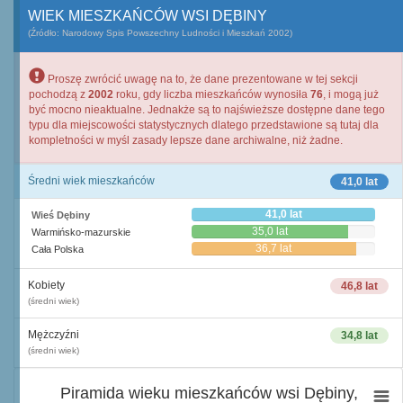
WIEK MIESZKAŃCÓW WSI DĘBINY
(Źródło: Narodowy Spis Powszechny Ludności i Mieszkań 2002)
Proszę zwrócić uwagę na to, że dane prezentowane w tej sekcji
pochodzą z
2002
roku, gdy liczba mieszkańców wynosiła
76
, i mogą już
być mocno nieaktualne. Jednakże są to najświeższe dostępne dane tego
typu dla miejscowości statystycznych dlatego przedstawione są tutaj dla
kompletności w myśl zasady lepsze dane archiwalne, niż żadne.
Średni wiek mieszkańców
41,0 lat
41,0 lat
Wieś Dębiny
35,0 lat
Warmińsko-mazurskie
36,7 lat
Cała Polska
Kobiety
46,8 lat
(średni wiek)
Mężczyźni
34,8 lat
(średni wiek)
Piramida wieku mieszkańców wsi Dębiny,