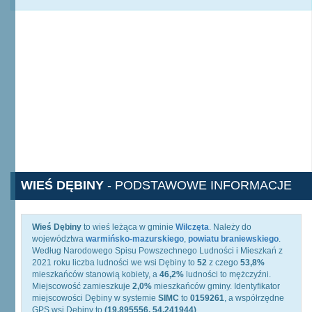
WIEŚ DĘBINY
- PODSTAWOWE INFORMACJE
Wieś Dębiny
to wieś leżąca w gminie
Wilczęta
. Należy do
województwa
warmińsko-mazurskiego
,
powiatu braniewskiego
.
Według Narodowego Spisu Powszechnego Ludności i Mieszkań z
2021 roku liczba ludności we wsi Dębiny to
52
z czego
53,8%
mieszkańców stanowią kobiety, a
46,2%
ludności to mężczyźni.
Miejscowość zamieszkuje
2,0%
mieszkańców gminy. Identyfikator
miejscowości Dębiny w systemie
SIMC
to
0159261
, a współrzędne
GPS wsi Dębiny to
(19.895556, 54.241944)
.