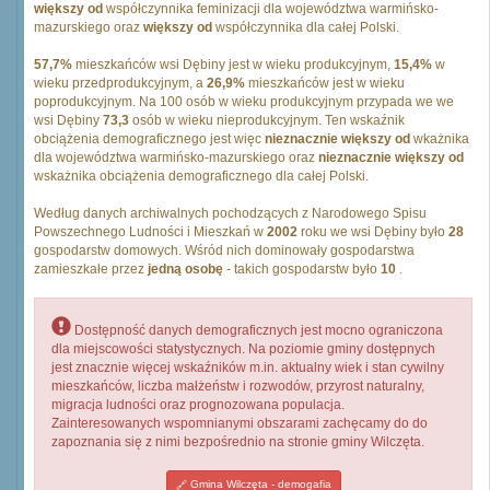
większy od
współczynnika feminizacji dla województwa warmińsko-
mazurskiego oraz
większy od
współczynnika dla całej Polski.
57,7%
mieszkańców wsi Dębiny jest w wieku produkcyjnym,
15,4%
w
wieku przedprodukcyjnym, a
26,9%
mieszkańców jest w wieku
poprodukcyjnym. Na 100 osób w wieku produkcyjnym przypada we we
wsi Dębiny
73,3
osób w wieku nieprodukcyjnym. Ten wskaźnik
obciążenia demograficznego jest więc
nieznacznie większy od
wkażnika
dla województwa warmińsko-mazurskiego oraz
nieznacznie większy od
wskażnika obciążenia demograficznego dla całej Polski.
Według danych archiwalnych pochodzących z Narodowego Spisu
Powszechnego Ludności i Mieszkań w
2002
roku we wsi Dębiny było
28
gospodarstw domowych. Wśród nich dominowały gospodarstwa
zamieszkałe przez
jedną osobę
- takich gospodarstw było
10
.
Dostępność danych demograficznych jest mocno ograniczona
dla miejscowości statystycznych. Na poziomie gminy dostępnych
jest znacznie więcej wskaźników m.in. aktualny wiek i stan cywilny
mieszkańców, liczba małżeństw i rozwodów, przyrost naturalny,
migracja ludności oraz prognozowana populacja.
Zainteresowanych wspomnianymi obszarami zachęcamy do do
zapoznania się z nimi bezpośrednio na stronie gminy Wilczęta.
Gmina Wilczęta - demogafia