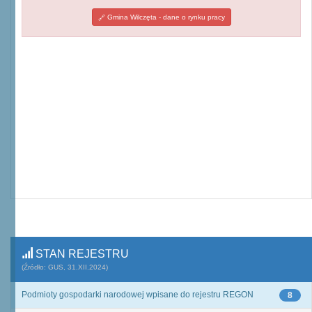
Gmina Wilczęta - dane o rynku pracy
STAN REJESTRU
(Źródło: GUS, 31.XII.2024)
Podmioty gospodarki narodowej wpisane do rejestru REGON
8