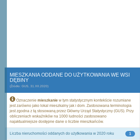
MIESZKANIA ODDANE DO UŻYTKOWANIA WE WSI
DĘBINY
(Źródło: GUS, 31.XII.2020)
Oznaczenie
mieszkanie
w tym statystycznym kontekście rozumiane
jest zarówno jako lokal mieszkalny jak i dom. Zastosowana terminologia
jest zgodna z tą stosowaną przez Główny Urząd Statystyczny (GUS). Przy
obliczeniach wskaźników na 1000 ludności zastosowano
najaktualniejsze dostępne dane o liczbie mieszkańców.
Liczba nieruchomości oddanych do użytkowania w 2020 roku
1