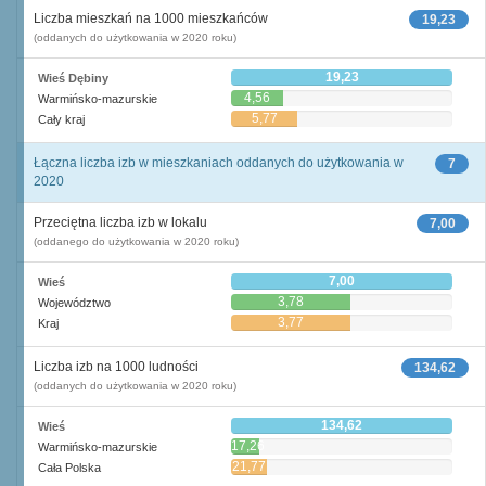
Liczba mieszkań na 1000 mieszkańców
19,23
(oddanych do użytkowania w 2020 roku)
19,23
Wieś Dębiny
4,56
Warmińsko-mazurskie
5,77
Cały kraj
Łączna liczba izb w mieszkaniach oddanych do użytkowania w
7
2020
Przeciętna liczba izb w lokalu
7,00
(oddanego do użytkowania w 2020 roku)
7,00
Wieś
3,78
Województwo
3,77
Kraj
Liczba izb na 1000 ludności
134,62
(oddanych do użytkowania w 2020 roku)
134,62
Wieś
17,26
Warmińsko-mazurskie
21,77
Cała Polska