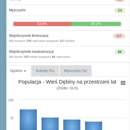
Mężczyźni
24
53,8%
46,2%
Współczynnik feminizacji
117
(Na każdych
100
mężczyzn przypada
117
kobiet)
Współczynnik maskulinizacji
86
(Na każde
100
kobiet przypada
86
mężczyzn)
Ogółem
Kobiety (%)
Mężczyźni (%)
Populacja - Wieś Dębiny na przestrzeni lat
(Źródło: GUS)
100
75