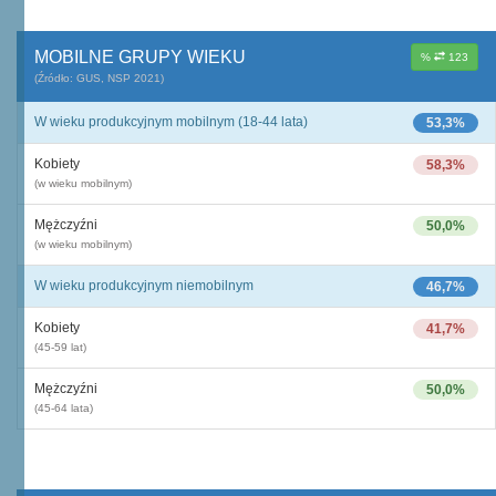
MOBILNE GRUPY WIEKU
%
123
(Źródło: GUS, NSP 2021)
W wieku produkcyjnym mobilnym (18-44 lata)
53,3%
Kobiety
58,3%
(w wieku mobilnym)
Mężczyźni
50,0%
(w wieku mobilnym)
W wieku produkcyjnym niemobilnym
46,7%
Kobiety
41,7%
(45-59 lat)
Mężczyźni
50,0%
(45-64 lata)