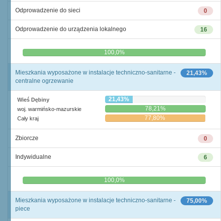
Odprowadzenie do sieci
0
Odprowadzenie do urządzenia lokalnego
16
0,0%
100,0%
Mieszkania wyposażone w instalacje techniczno-sanitarne -
21,43%
centralne ogrzewanie
21,43%
Wieś Dębiny
78,21%
woj. warmińsko-mazurskie
77,80%
Cały kraj
Zbiorcze
0
Indywidualne
6
0,0%
100,0%
Mieszkania wyposażone w instalacje techniczno-sanitarne -
75,00%
piece