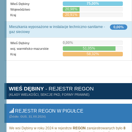
75,00%
Wieś Dębiny
20,98%
Województwo
20,91%
Kraj
Mieszkania wyposażone w instalacje techniczno-sanitarne -
0,00%
gaz sieciowy
0,00%
Wieś Dębiny
51,05%
woj. warmińsko-mazurskie
58,32%
Kraj
WIEŚ DĘBINY
- REJESTR REGON
(KLASY WIELKOŚCI, SEKCJE PKD, FORMY PRAWNE)
REJESTR REGON W PIGUŁCE
(Źródło: GUS, 31.XII.2024)
We wsi Dębiny w roku 2024 w rejestrze
REGON
zarejestrowanych było
8