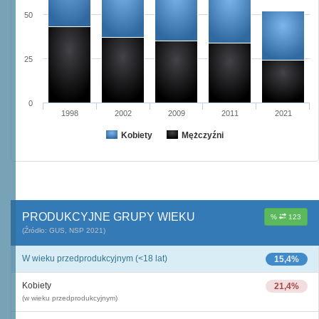
50
25
0
1998
2002
2009
2011
2021
Kobiety
Mężczyźni
PRODUKCYJNE GRUPY WIEKU
%
123
(Źródło: GUS, NSP 2021)
W wieku przedprodukcyjnym (<18 lat)
15,4%
Kobiety
21,4%
(w wieku przedprodukcyjnym)