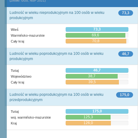
(Źródło: GUS, NSP 2021)
Ludność w wieku nieprodukcyjnym na 100 osób w wieku
73,3
produkcyjnym
73,3
Wieś
69,6
Warmińsko-mazurskie
70,8
Cały kraj
Ludność w wieku poprodukcyjnym na 100 osób w wieku
46,7
produkcyjnym
46,7
Tutaj
38,7
Województwo
39,5
Cały kraj
Ludność w wieku poprodukcyjnym na 100 osób w wieku
175,0
przedprodukcyjnym
175,0
Tutaj
125,3
woj. warmińsko-mazurskie
126,0
Kraj