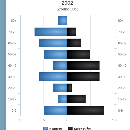
2002
(Źródło: GUS)
80+
80+
70-79
70-79
60-69
60-69
50-59
50-59
40-49
40-49
30-39
30-39
20-29
20-29
10-19
10-19
0-9
0-9
10
5
0
5
10
Kobiety
Mężczyźni