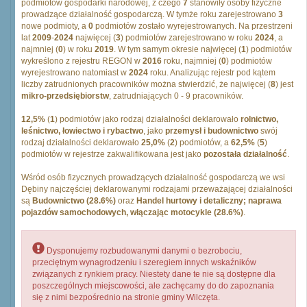
podmiotów gospodarki narodowej, z czego
7
stanowiły osoby fizyczne
prowadzące działalność gospodarczą. W tymże roku zarejestrowano
3
nowe podmioty, a
0
podmiotów zostało wyrejestrowanych. Na przestrzeni
lat
2009
-
2024
najwięcej (
3
) podmiotów zarejestrowano w roku
2024
, a
najmniej (
0
) w roku
2019
. W tym samym okresie najwięcej (
1
) podmiotów
wykreślono z rejestru REGON w
2016
roku, najmniej (
0
) podmiotów
wyrejestrowano natomiast w
2024
roku. Analizując rejestr pod kątem
liczby zatrudnionych pracowników można stwierdzić, że najwięcej (
8
) jest
mikro-przedsiębiorstw
, zatrudniających 0 - 9 pracowników.
12,5%
(
1
) podmiotów jako rodzaj działalności deklarowało
rolnictwo,
leśnictwo, łowiectwo i rybactwo
, jako
przemysł i budownictwo
swój
rodzaj działalności deklarowało
25,0%
(
2
) podmiotów, a
62,5%
(
5
)
podmiotów w rejestrze zakwalifikowana jest jako
pozostała działalność
.
Wśród osób fizycznych prowadzących działalność gospodarczą we wsi
Dębiny najczęściej deklarowanymi rodzajami przeważającej działalności
są
Budownictwo (28.6%)
oraz
Handel hurtowy i detaliczny; naprawa
pojazdów samochodowych, włączając motocykle (28.6%)
.
Dysponujemy rozbudowanymi danymi o bezrobociu,
przeciętnym wynagrodzeniu i szeregiem innych wskaźników
związanych z rynkiem pracy. Niestety dane te nie są dostępne dla
poszczególnych miejscowości, ale zachęcamy do do zapoznania
się z nimi bezpośrednio na stronie gminy Wilczęta.