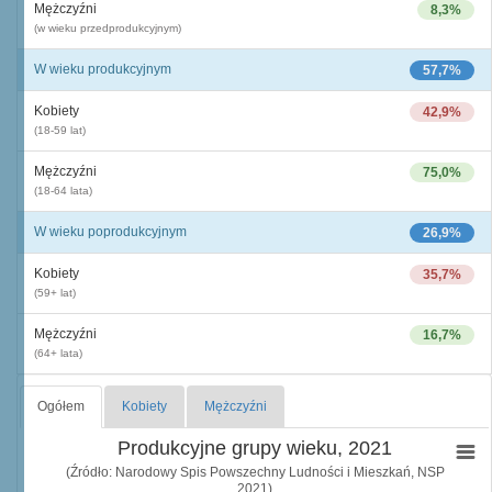
Mężczyźni
8,3%
(w wieku przedprodukcyjnym)
W wieku produkcyjnym
57,7%
Kobiety
42,9%
(18-59 lat)
Mężczyźni
75,0%
(18-64 lata)
W wieku poprodukcyjnym
26,9%
Kobiety
35,7%
(59+ lat)
Mężczyźni
16,7%
(64+ lata)
Ogółem
Kobiety
Mężczyźni
Produkcyjne grupy wieku, 2021
(Źródło: Narodowy Spis Powszechny Ludności i Mieszkań, NSP
2021)