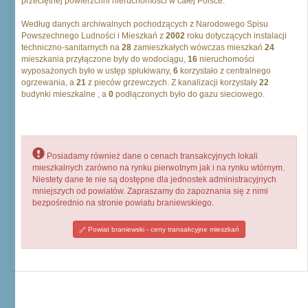
przeciętnej powierzchni nieruchomości w całej Polsce.
Według danych archiwalnych pochodzących z Narodowego Spisu
Powszechnego Ludności i Mieszkań z
2002
roku dotyczących instalacji
techniczno-sanitarnych na
28
zamieszkałych wówczas mieszkań
24
mieszkania przyłączone były do wodociągu,
16
nieruchomości
wyposażonych było w ustęp spłukiwany,
6
korzystało z centralnego
ogrzewania, a
21
z pieców grzewczych. Z kanalizacji korzystały
22
budynki mieszkalne , a
0
podłączonych było do gazu sieciowego.
Posiadamy również dane o cenach transakcyjnych lokali
mieszkalnych zarówno na rynku pierwotnym jak i na rynku wtórnym.
Niestety dane te nie są dostępne dla jednostek administracyjnych
mniejszych od powiatów. Zapraszamy do zapoznania się z nimi
bezpośrednio na stronie powiatu braniewskiego.
Powiat braniewski - ceny transakcyjne mieszkań