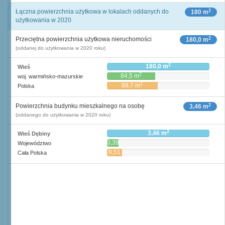
2
Łączna powierzchnia użytkowa w lokalach oddanych do
180 m
użytkowania w 2020
2
Przeciętna powierzchnia użytkowa nieruchomości
180,0 m
(oddanej do użytkowania w 2020 roku)
2
180,0 m
Wieś
2
84,5 m
woj. warmińsko-mazurskie
2
88,7 m
Polska
2
Powierzchnia budynku mieszkalnego na osobę
3,46 m
(oddanego do użytkowania w 2020 roku)
2
3,46 m
Wieś Dębiny
0,39
Województwo
2
m
0,51
Cała Polska
2
m