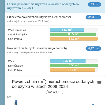
2
Łączna powierzchnia użytkowa w lokalach oddanych do
63 m
użytkowania w 2024
2
Przeciętna powierzchnia użytkowa nieruchomości
63,0 m
(oddanej do użytkowania w 2024 roku)
2
63,0 m
Wieś Lipienica
2
86,5 m
woj. dolnośląskie
2
89,2 m
Cała Polska
2
Powierzchnia budynku mieszkalnego na osobę
0,37 m
(oddanego do użytkowania w 2024 roku)
2
0,37 m
Wieś
2
0,50 m
Dolnośląskie
2
0,47 m
Cała Polska
2
Powierzchnia (m
) nieruchomości oddanych
do użytku w latach 2008-2024
(Źródło: GUS)
200
188,0