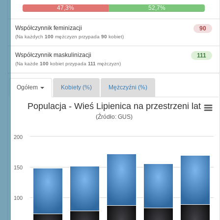
47,3%
52,7%
Współczynnik feminizacji
90
(Na każdych
100
mężczyzn przypada
90
kobiet)
Współczynnik maskulinizacji
111
(Na każde
100
kobiet przypada
111
mężczyzn)
Ogółem
Kobiety (%)
Mężczyźni (%)
Populacja - Wieś Lipienica na przestrzeni lat
(Źródło: GUS)
200
150
100