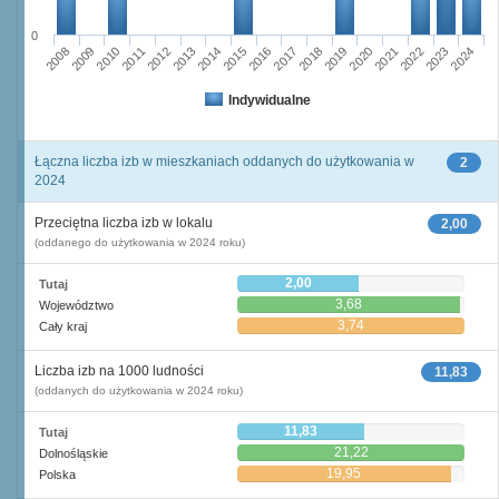
0
2011
2017
2012
2023
2018
2013
2024
2019
2008
2014
2020
2009
2015
2021
2010
2016
2022
Indywidualne
Łączna liczba izb w mieszkaniach oddanych do użytkowania w
2
2024
Przeciętna liczba izb w lokalu
2,00
(oddanego do użytkowania w 2024 roku)
2,00
Tutaj
3,68
Województwo
3,74
Cały kraj
Liczba izb na 1000 ludności
11,83
(oddanych do użytkowania w 2024 roku)
11,83
Tutaj
21,22
Dolnośląskie
19,95
Polska