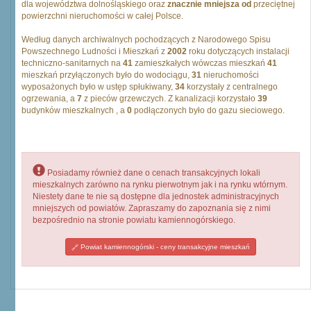
dla województwa dolnośląskiego oraz
znacznie mniejsza od
przeciętnej
powierzchni nieruchomości w całej Polsce.
Według danych archiwalnych pochodzących z Narodowego Spisu
Powszechnego Ludności i Mieszkań z
2002
roku dotyczących instalacji
techniczno-sanitarnych na
41
zamieszkałych wówczas mieszkań
41
mieszkań przyłączonych było do wodociągu,
31
nieruchomości
wyposażonych było w ustęp spłukiwany,
34
korzystały z centralnego
ogrzewania, a
7
z pieców grzewczych. Z kanalizacji korzystało
39
budynków mieszkalnych , a
0
podłączonych było do gazu sieciowego.
Posiadamy również dane o cenach transakcyjnych lokali
mieszkalnych zarówno na rynku pierwotnym jak i na rynku wtórnym.
Niestety dane te nie są dostępne dla jednostek administracyjnych
mniejszych od powiatów. Zapraszamy do zapoznania się z nimi
bezpośrednio na stronie powiatu kamiennogórskiego.
Powiat kamiennogórski - ceny transakcyjne mieszkań