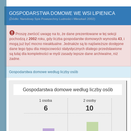
GOSPODARSTWA DOMOWE WE WSI LIPIENICA
(Źródło: Narodowy Spis Powszechny Ludności i Mieszkań 2002)
Proszę zwrócić uwagę na to, że dane prezentowane w tej sekcji
pochodzą z
2002
roku, gdy liczba gospodarstw domowych wynosiła
43
, i
mogą już być mocno nieaktualne. Jednakże są to najświeższe dostępne
dane tego typu dla miejscowości statystycznych dlatego przedstawione
są tutaj dla kompletności w myśl zasady lepsze dane archiwalne, niż
żadne.
Gospodarstwa domowe według liczby osób
Gospodarstwa domowe według liczby osób
1 osoba
2 osoby
6
10