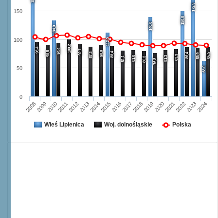
172,5
150
150,0
140,0
134,0
112,0
100
100,2
96,4
94,4
92,7
90,5
90,0
88,4
87,3
86,4
86,5
85,9
83,3
81,8
81,3
81,1
80,2
76,8
63,0
50
0
2008
2009
2010
2011
2012
2013
2014
2015
2016
2017
2018
2019
2020
2021
2022
2023
2024
Wieś Lipienica
Woj. dolnośląskie
Polska