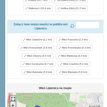
Kowary (16,7 km)
Szczawno-Zdrój (17,5 km)
Wałbrzych (18,4 km)
Jedlina-Zdrój (21,2 km)
Zobacz inne miejscowości w pobliżu wsi
Lipienica
Wieś Jawiszów (2,1 km)
Wieś Krzeszów (2,3 km)
Wieś Krzeszówek (3,6 km)
Wieś Przedwojów (4,4 km)
Wieś Olszyny (4,5 km)
Wieś Błażkowa (4,6 km)
Wieś Gorzeszów (4,7 km)
Wieś Czadrów (5,2 km)
Wieś Bukówka (5,8 km)
Wieś Błażejów (5,8 km)
Wieś Lipienica na mapie