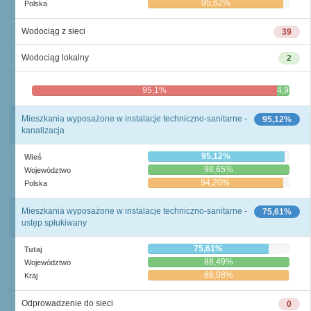
95,62%
Polska
Wodociąg z sieci
39
Wodociąg lokalny
2
95,1%
4,9%
Mieszkania wyposażone w instalacje techniczno-sanitarne -
95,12%
kanalizacja
95,12%
Wieś
98,65%
Województwo
94,20%
Polska
Mieszkania wyposażone w instalacje techniczno-sanitarne -
75,61%
ustęp spłukiwany
75,61%
Tutaj
88,49%
Województwo
88,08%
Kraj
Odprowadzenie do sieci
0