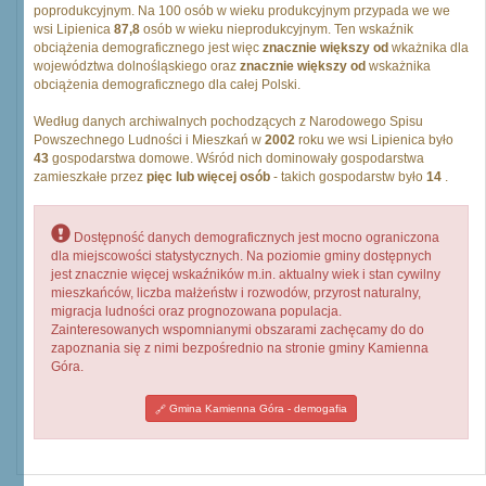
poprodukcyjnym. Na 100 osób w wieku produkcyjnym przypada we we
wsi Lipienica
87,8
osób w wieku nieprodukcyjnym. Ten wskaźnik
obciążenia demograficznego jest więc
znacznie większy od
wkażnika dla
województwa dolnośląskiego oraz
znacznie większy od
wskażnika
obciążenia demograficznego dla całej Polski.
Według danych archiwalnych pochodzących z Narodowego Spisu
Powszechnego Ludności i Mieszkań w
2002
roku we wsi Lipienica było
43
gospodarstwa domowe. Wśród nich dominowały gospodarstwa
zamieszkałe przez
pięc lub więcej osób
- takich gospodarstw było
14
.
Dostępność danych demograficznych jest mocno ograniczona
dla miejscowości statystycznych. Na poziomie gminy dostępnych
jest znacznie więcej wskaźników m.in. aktualny wiek i stan cywilny
mieszkańców, liczba małżeństw i rozwodów, przyrost naturalny,
migracja ludności oraz prognozowana populacja.
Zainteresowanych wspomnianymi obszarami zachęcamy do do
zapoznania się z nimi bezpośrednio na stronie gminy Kamienna
Góra.
Gmina Kamienna Góra - demogafia