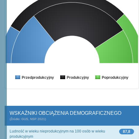
Przedprodukcyjny
Produkcyjny
Poprodukcyjny
WSKAŹNIKI OBCIĄŻENIA DEMOGRAFICZNEGO
(Źródło: GUS, NSP 2021)
Ludność w wieku nieprodukcyjnym na 100 osób w wieku
87,8
produkcyjnym