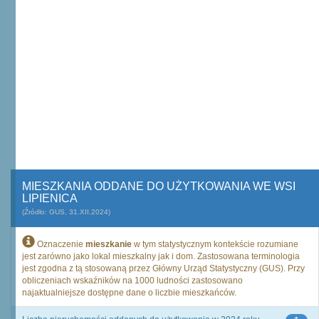
MIESZKANIA ODDANE DO UŻYTKOWANIA WE WSI
LIPIENICA
(Źródło: GUS, 31.XII.2024)
Oznaczenie
mieszkanie
w tym statystycznym kontekście rozumiane
jest zarówno jako lokal mieszkalny jak i dom. Zastosowana terminologia
jest zgodna z tą stosowaną przez Główny Urząd Statystyczny (GUS). Przy
obliczeniach wskaźników na 1000 ludności zastosowano
najaktualniejsze dostępne dane o liczbie mieszkańców.