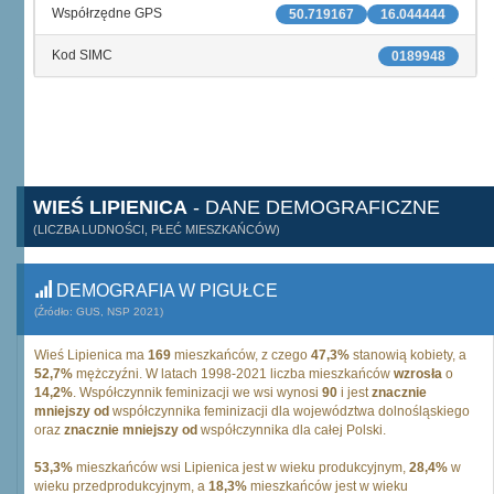
Współrzędne GPS
50.719167
16.044444
Kod SIMC
0189948
WIEŚ LIPIENICA
- DANE DEMOGRAFICZNE
(LICZBA LUDNOŚCI, PŁEĆ MIESZKAŃCÓW)
DEMOGRAFIA W PIGUŁCE
(Źródło: GUS, NSP 2021)
Wieś Lipienica ma
169
mieszkańców, z czego
47,3%
stanowią kobiety, a
52,7%
mężczyźni. W latach 1998-2021 liczba mieszkańców
wzrosła
o
14,2%
. Współczynnik feminizacji we wsi wynosi
90
i jest
znacznie
mniejszy od
współczynnika feminizacji dla województwa dolnośląskiego
oraz
znacznie mniejszy od
współczynnika dla całej Polski.
53,3%
mieszkańców wsi Lipienica jest w wieku produkcyjnym,
28,4%
w
wieku przedprodukcyjnym, a
18,3%
mieszkańców jest w wieku