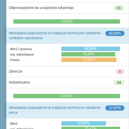
Odprowadzenie do urządzenia lokalnego
31
0,0%
100,0%
Mieszkania wyposażone w instalacje techniczno-sanitarne -
82,93%
centralne ogrzewanie
82,93%
Wieś Lipienica
76,05%
woj. dolnośląskie
77,80%
Polska
Zbiorcze
0
Indywidualne
34
0,0%
100,0%
Mieszkania wyposażone w instalacje techniczno-sanitarne -
17,07%
piece
17,07%
Wieś
22,47%