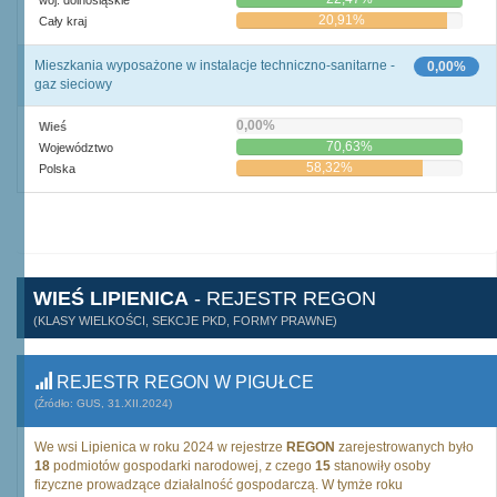
woj. dolnośląskie
20,91%
Cały kraj
Mieszkania wyposażone w instalacje techniczno-sanitarne -
0,00%
gaz sieciowy
0,00%
Wieś
70,63%
Województwo
58,32%
Polska
WIEŚ LIPIENICA
- REJESTR REGON
(KLASY WIELKOŚCI, SEKCJE PKD, FORMY PRAWNE)
REJESTR REGON W PIGUŁCE
(Źródło: GUS, 31.XII.2024)
We wsi Lipienica w roku 2024 w rejestrze
REGON
zarejestrowanych było
18
podmiotów gospodarki narodowej, z czego
15
stanowiły osoby
fizyczne prowadzące działalność gospodarczą. W tymże roku