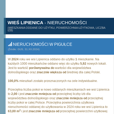
WIEŚ LIPIENICA
- NIERUCHOMOŚCI
(MIESZKANIA ODDANE DO UŻYTKU, POWIERZCHNIA UŻYTKOWA, LICZBA
IZB)
NIERUCHOMOŚCI W PIGUŁCE
(Źródło: GUS, 31.XII.2024)
W
2024
roku we wsi Lipienica oddano do użytku
1
mieszkanie. Na
każdych 1000 mieszkańców oddano więc do użytku
5,92
nowych lokali.
Jest to wartość
porównywalna do
wartości dla województwa
dolnośląskiego oraz
znacznie większa od
średniej dla całej Polski.
100,0%
mieszkań zostało przeznaczonych na cele indywidualne.
Przeciętna liczba pokoi w nowo oddanych mieszkaniach we wsi Lipienica
to
2,00
i jest
znacznie mniejsza od
przeciętnej liczby izb dla
województwa dolnośląskiego oraz
znacznie mniejsza od
przeciętnej
liczby pokoi w całej Polsce. Przeciętna powierzchnia użytkowa
nieruchomości oddanej do użytkowania w 2024 roku we wsi Lipienica to
2
63,00 m
i jest
znacznie mniejsza od
przeciętnej powierzchni użytkowej