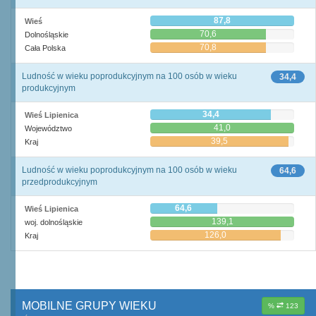
87,8
Wieś
70,6
Dolnośląskie
70,8
Cała Polska
Ludność w wieku poprodukcyjnym na 100 osób w wieku
34,4
produkcyjnym
34,4
Wieś Lipienica
41,0
Województwo
39,5
Kraj
Ludność w wieku poprodukcyjnym na 100 osób w wieku
64,6
przedprodukcyjnym
64,6
Wieś Lipienica
139,1
woj. dolnośląskie
126,0
Kraj
MOBILNE GRUPY WIEKU
%
123