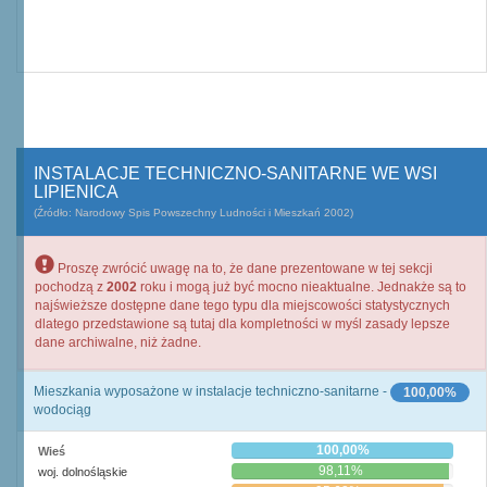
INSTALACJE TECHNICZNO-SANITARNE WE WSI
LIPIENICA
(Źródło: Narodowy Spis Powszechny Ludności i Mieszkań 2002)
Proszę zwrócić uwagę na to, że dane prezentowane w tej sekcji
pochodzą z
2002
roku i mogą już być mocno nieaktualne. Jednakże są to
najświeższe dostępne dane tego typu dla miejscowości statystycznych
dlatego przedstawione są tutaj dla kompletności w myśl zasady lepsze
dane archiwalne, niż żadne.
Mieszkania wyposażone w instalacje techniczno-sanitarne -
100,00%
wodociąg
100,00%
Wieś
98,11%
woj. dolnośląskie