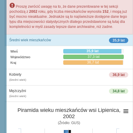
Proszę zwrócić uwagę na to, że dane prezentowane w tej sekcji
pochodzą z
2002
roku, gdy liczba mieszkańców wynosiła
152
, i mogą już
być mocno nieaktualne. Jednakże są to najświeższe dostępne dane tego
typu dla miejscowości statystycznych dlatego przedstawione są tutaj dla
kompletności w myśl zasady lepsze dane archiwalne, niż żadne.
Średni wiek mieszkańców
35,9 lat
35,9 lat
Wieś
37,3 lat
Województwo
36,7 lat
Kraj
Kobiety
36,9 lat
(średni wiek)
Mężczyźni
34,8 lat
(średni wiek)
Piramida wieku mieszkańców wsi Lipienica,
2002
(Źródło: GUS)