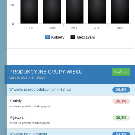
50
0
1998
2002
2009
2011
2021
Kobiety
Mężczyźni
PRODUKCYJNE GRUPY WIEKU
%
123
(Źródło: GUS, NSP 2021)
W wieku przedprodukcyjnym (<18 lat)
28,4%
Kobiety
26,3%
(w wieku przedprodukcyjnym)
Mężczyźni
30,3%
(w wieku przedprodukcyjnym)
W wieku produkcyjnym
53,3%