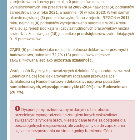
zarejestrowano
1
nowy podmiot, a
0
podmiotów zostało
wyrejestrowanych. Na przestrzeni lat
2009
-
2024
najwięcej (
4
) podmiotów
zarejestrowano w roku
2021
, a najmniej (
0
) w roku
2023
. W tym samym
okresie najwięcej (
3
) podmiotów wykreślono z rejestru REGON w
2011
roku, najmniej (
0
) podmiotów wyrejestrowano natomiast w
2024
roku.
Analizując rejestr pod kątem liczby zatrudnionych pracowników można
stwierdzić, że najwięcej (
18
) jest
mikro-przedsiębiorstw
, zatrudniających
0 - 9 pracowników.
27,8%
(
5
) podmiotów jako rodzaj działalności deklarowało
przemysł i
budownictwo
, natomiast
72,2%
(
13
) podmiotów w rejestrze
zakwalifikowana jest jako
pozostała działalność
.
Wśród osób fizycznych prowadzących działalność gospodarczą we wsi
Lipienica najczęściej deklarowanymi rodzajami przeważającej
działalności są
Handel hurtowy i detaliczny; naprawa pojazdów
samochodowych, włączając motocykle (40.0%)
oraz
Budownictwo
(26.7%)
.
Dysponujemy rozbudowanymi danymi o bezrobociu,
przeciętnym wynagrodzeniu i szeregiem innych wskaźników
związanych z rynkiem pracy. Niestety dane te nie są dostępne dla
poszczególnych miejscowości, ale zachęcamy do do zapoznania
się z nimi bezpośrednio na stronie gminy Kamienna Góra.