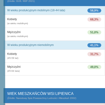
(Źródło: GUS, NSP 2021)
W wieku produkcyjnym mobilnym (18-44 lata)
58,9%
Kobiety
68,3%
(w wieku mobilnym)
Mężczyźni
51,0%
(w wieku mobilnym)
W wieku produkcyjnym niemobilnym
41,1%
Kobiety
31,7%
(45-59 lat)
Mężczyźni
49,0%
(45-64 lata)
WIEK MIESZKAŃCÓW WSI LIPIENICA
(Źródło: Narodowy Spis Powszechny Ludności i Mieszkań 2002)