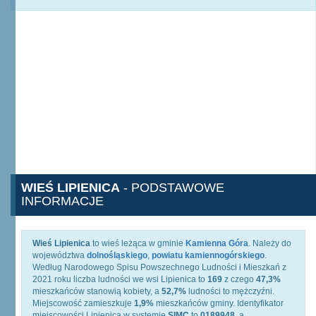
WIEŚ LIPIENICA
- PODSTAWOWE
INFORMACJE
Wieś Lipienica
to wieś leżąca w gminie
Kamienna Góra
. Należy do
województwa
dolnośląskiego
,
powiatu kamiennogórskiego
.
Według Narodowego Spisu Powszechnego Ludności i Mieszkań z
2021 roku liczba ludności we wsi Lipienica to
169
z czego
47,3%
mieszkańców stanowią kobiety, a
52,7%
ludności to mężczyźni.
Miejscowość zamieszkuje
1,9%
mieszkańców gminy. Identyfikator
miejscowości Lipienica w systemie
SIMC
to
0189948
, a