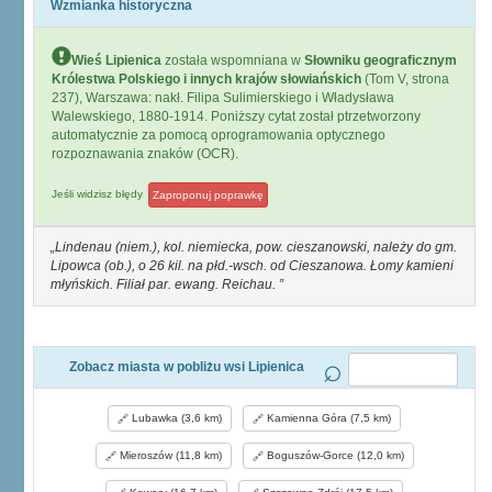
Wzmianka historyczna
Wieś Lipienica
została wspomniana w
Słowniku geograficznym
Królestwa Polskiego i innych krajów słowiańskich
(Tom V, strona
237), Warszawa: nakł. Filipa Sulimierskiego i Władysława
Walewskiego, 1880-1914. Poniższy cytat został ptrzetworzony
automatycznie za pomocą oprogramowania optycznego
rozpoznawania znaków (OCR).
Jeśli widzisz błędy
Zaproponuj poprawkę
Lindenau (niem.), kol. niemiecka, pow. cieszanowski, należy do gm.
Lipowca (ob.), o 26 kil. na płd.-wsch. od Cieszanowa. Łomy kamieni
młyńskich. Filiał par. ewang. Reichau.
Zobacz miasta w pobliżu wsi Lipienica
Lubawka (3,6 km)
Kamienna Góra (7,5 km)
Mieroszów (11,8 km)
Boguszów-Gorce (12,0 km)