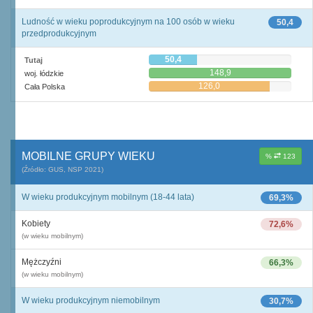
Ludność w wieku poprodukcyjnym na 100 osób w wieku
50,4
przedprodukcyjnym
50,4
Tutaj
148,9
woj. łódzkie
126,0
Cała Polska
MOBILNE GRUPY WIEKU
%
123
(Źródło: GUS, NSP 2021)
W wieku produkcyjnym mobilnym (18-44 lata)
69,3%
Kobiety
72,6%
(w wieku mobilnym)
Mężczyźni
66,3%
(w wieku mobilnym)
W wieku produkcyjnym niemobilnym
30,7%