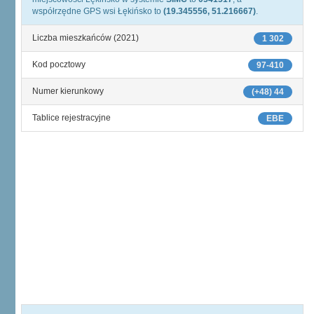
współrzędne GPS wsi Łękińsko to
(19.345556, 51.216667)
.
Liczba mieszkańców (2021)
1 302
Kod pocztowy
97-410
Numer kierunkowy
(+48) 44
Tablice rejestracyjne
EBE