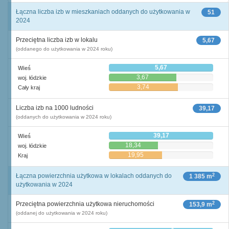
Łączna liczba izb w mieszkaniach oddanych do użytkowania w
51
2024
Przeciętna liczba izb w lokalu
5,67
(oddanego do użytkowania w 2024 roku)
5,67
Wieś
3,67
woj. łódzkie
3,74
Cały kraj
Liczba izb na 1000 ludności
39,17
(oddanych do użytkowania w 2024 roku)
39,17
Wieś
18,34
woj. łódzkie
19,95
Kraj
2
Łączna powierzchnia użytkowa w lokalach oddanych do
1 385 m
użytkowania w 2024
2
Przeciętna powierzchnia użytkowa nieruchomości
153,9 m
(oddanej do użytkowania w 2024 roku)