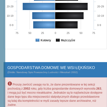
20-29
20-29
10-19
10-19
0-9
0-9
75
50
25
0
25
50
75
Kobiety
Mężczyźni
GOSPODARSTWA DOMOWE WE WSI ŁĘKIŃSKO
(Źródło: Narodowy Spis Powszechny Ludności i Mieszkań 2002)
Proszę zwrócić uwagę na to, że dane prezentowane w tej sekcji
pochodzą z
2002
roku, gdy liczba gospodarstw domowych wynosiła
263
,
i mogą już być mocno nieaktualne. Jednakże są to najświeższe dostępne
dane tego typu dla miejscowości statystycznych dlatego przedstawione
są tutaj dla kompletności w myśl zasady lepsze dane archiwalne, niż
żadne.