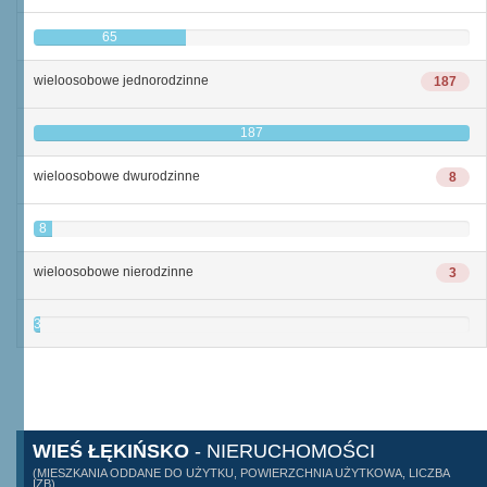
65
wieloosobowe jednorodzinne
187
187
wieloosobowe dwurodzinne
8
8
wieloosobowe nierodzinne
3
3
WIEŚ ŁĘKIŃSKO
- NIERUCHOMOŚCI
(MIESZKANIA ODDANE DO UŻYTKU, POWIERZCHNIA UŻYTKOWA, LICZBA
IZB)