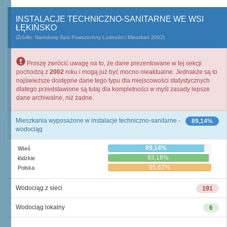
INSTALACJE TECHNICZNO-SANITARNE WE WSI
ŁĘKIŃSKO
(Źródło: Narodowy Spis Powszechny Ludności i Mieszkań 2002)
Proszę zwrócić uwagę na to, że dane prezentowane w tej sekcji
pochodzą z
2002
roku i mogą już być mocno nieaktualne. Jednakże są to
najświeższe dostępne dane tego typu dla miejscowości statystycznych
dlatego przedstawione są tutaj dla kompletności w myśl zasady lepsze
dane archiwalne, niż żadne.
Mieszkania wyposażone w instalacje techniczno-sanitarne -
89,14%
wodociąg
89,14%
Wieś
93,18%
łódzkie
95,62%
Polska
Wodociąg z sieci
191
Wodociąg lokalny
6