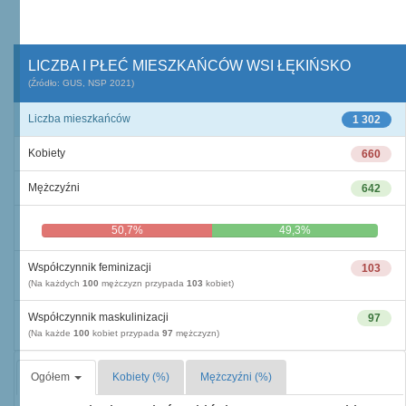
LICZBA I PŁEĆ MIESZKAŃCÓW WSI ŁĘKIŃSKO
(Źródło: GUS, NSP 2021)
Liczba mieszkańców
1 302
Kobiety
660
Mężczyźni
642
50,7%
49,3%
Współczynnik feminizacji
103
(Na każdych
100
mężczyzn przypada
103
kobiet)
Współczynnik maskulinizacji
97
(Na każde
100
kobiet przypada
97
mężczyzn)
Ogółem
Kobiety (%)
Mężczyźni (%)