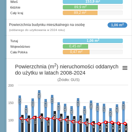
2
153,9 m
Wieś
2
89,9 m
łódzkie
2
89,2 m
Cały kraj
2
Powierzchnia budynku mieszkalnego na osobę
1,06 m
(oddanego do użytkowania w 2024 roku)
2
1,06 m
Tutaj
2
0,45 m
Województwo
2
0,47 m
Cała Polska
2
Powierzchnia (m
) nieruchomości oddanych
do użytku w latach 2008-2024
(Źródło: GUS)
200
186,0
172,8
171,0
163,3
162,6
150
161,0
156,9
153,9
151,8
150,0
146,9
147,3
145,3
142,8
140,7
140,5
134,8
126,3
119,2
118,4
114,9
112,9
113,3
112,7
112,6
100
111,9
107,5
104,9
97,4
97,2
93,2
92,1
90,6
89,9