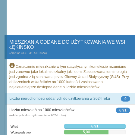
MIESZKANIA ODDANE DO UŻYTKOWANIA WE WSI
ŁĘKIŃSKO
(Źródło: GUS, 31.XII.2024)
Oznaczenie
mieszkanie
w tym statystycznym kontekście rozumiane
jest zarówno jako lokal mieszkalny jak i dom. Zastosowana terminologia
jest zgodna z tą stosowaną przez Główny Urząd Statystyczny (GUS). Przy
obliczeniach wskaźników na 1000 ludności zastosowano
najaktualniejsze dostępne dane o liczbie mieszkańców.
Liczba nieruchomości oddanych do użytkowania w 2024 roku
9
Liczba mieszkań na 1000 mieszkańców
6,91
(oddanych do użytkowania w 2024 roku)
6,91
Wieś
5,00
Województwo