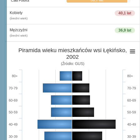
36,7 lat
Cała Polska
Kobiety
40,1 lat
(średni wiek)
Mężczyźni
36,9 lat
(średni wiek)
Piramida wieku mieszkańców wsi Łękińsko,
2002
(Źródło: GUS)
80+
80+
70-79
70-79
60-69
60-69
50-59
50-59
40-49
40-49
30-39
30-39