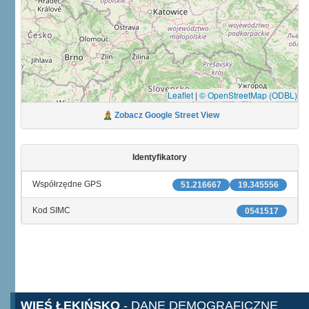
Leaflet
|
© OpenStreetMap (ODBL)
Zobacz Google Street View
Identyfikatory
Współrzędne GPS
51.216667
19.345556
Kod SIMC
0541517
WIEŚ ŁĘKIŃSKO
- DANE DEMOGRAFICZNE