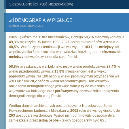
(LICZBA LUDNOŚCI, PŁEĆ MIESZKAŃCÓW)
DEMOGRAFIA W PIGUŁCE
(Źródło: GUS, NSP 2021)
Wieś Łękińsko ma
1 302
mieszkańców, z czego
50,7%
stanowią kobiety, a
49,3%
mężczyźni. W latach 1998-2021 liczba mieszkańców
wzrosła
o
48,5%
. Współczynnik feminizacji we wsi wynosi
103
i jest
mniejszy od
współczynnika feminizacji dla województwa łódzkiego oraz
nieznacznie
mniejszy od
współczynnika dla całej Polski.
58,8%
mieszkańców wsi Łękińsko jest w wieku produkcyjnym,
27,4%
w
wieku przedprodukcyjnym, a
13,8%
mieszkańców jest w wieku
poprodukcyjnym. Na 100 osób w wieku produkcyjnym przypada we we
wsi Łękińsko
70,2
osób w wieku nieprodukcyjnym. Ten wskaźnik
obciążenia demograficznego jest więc
mniejszy od
wkażnika dla
województwa łódzkiego oraz
porównywalny do
wskażnika obciążenia
demograficznego dla całej Polski.
Według danych archiwalnych pochodzących z Narodowego Spisu
Powszechnego Ludności i Mieszkań w
2002
roku we wsi Łękińsko było
263
gospodarstwa domowe. Wśród nich dominowały gospodarstwa
zamieszkałe przez
jedną osobę
- takich gospodarstw było
65
.