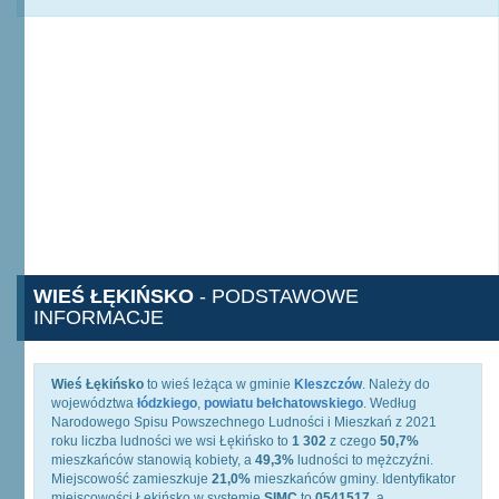
WIEŚ ŁĘKIŃSKO
- PODSTAWOWE
INFORMACJE
Wieś Łękińsko
to wieś leżąca w gminie
Kleszczów
. Należy do
województwa
łódzkiego
,
powiatu bełchatowskiego
. Według
Narodowego Spisu Powszechnego Ludności i Mieszkań z 2021
roku liczba ludności we wsi Łękińsko to
1 302
z czego
50,7%
mieszkańców stanowią kobiety, a
49,3%
ludności to mężczyźni.
Miejscowość zamieszkuje
21,0%
mieszkańców gminy. Identyfikator
miejscowości Łękińsko w systemie
SIMC
to
0541517
, a