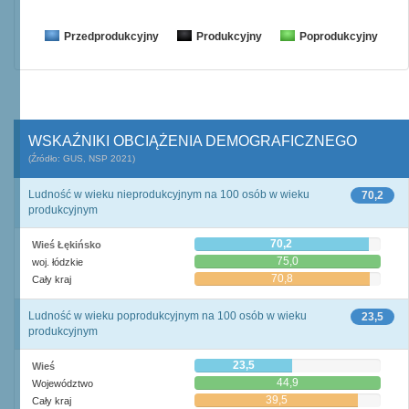
Przedprodukcyjny
Produkcyjny
Poprodukcyjny
WSKAŹNIKI OBCIĄŻENIA DEMOGRAFICZNEGO
(Źródło: GUS, NSP 2021)
Ludność w wieku nieprodukcyjnym na 100 osób w wieku
70,2
produkcyjnym
70,2
Wieś Łękińsko
75,0
woj. łódzkie
70,8
Cały kraj
Ludność w wieku poprodukcyjnym na 100 osób w wieku
23,5
produkcyjnym
23,5
Wieś
44,9
Województwo
39,5
Cały kraj