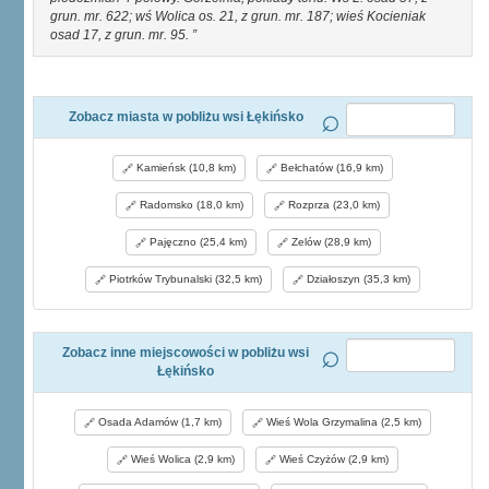
grun. mr. 622; wś Wolica os. 21, z grun. mr. 187; wieś Kocieniak
osad 17, z grun. mr. 95.
Zobacz miasta w pobliżu wsi Łękińsko
Kamieńsk (10,8 km)
Bełchatów (16,9 km)
Radomsko (18,0 km)
Rozprza (23,0 km)
Pajęczno (25,4 km)
Zelów (28,9 km)
Piotrków Trybunalski (32,5 km)
Działoszyn (35,3 km)
Zobacz inne miejscowości w pobliżu wsi
Łękińsko
Osada Adamów (1,7 km)
Wieś Wola Grzymalina (2,5 km)
Wieś Wolica (2,9 km)
Wieś Czyżów (2,9 km)