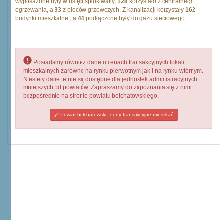
wyposażone były w ustęp spłukiwany,
128
korzystało z centralnego
ogrzewania, a
93
z pieców grzewczych. Z kanalizacji korzystały
162
budynki mieszkalne , a
44
podłączone były do gazu sieciowego.
Posiadamy również dane o cenach transakcyjnych lokali
mieszkalnych zarówno na rynku pierwotnym jak i na rynku wtórnym.
Niestety dane te nie są dostępne dla jednostek administracyjnych
mniejszych od powiatów. Zapraszamy do zapoznania się z nimi
bezpośrednio na stronie powiatu bełchatowskiego.
Powiat bełchatowski - ceny transakcyjne mieszkań