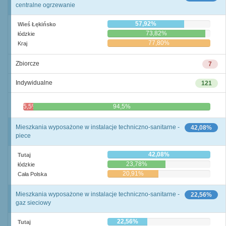
centralne ogrzewanie
57,92%
Wieś Łękińsko
73,82%
łódzkie
77,80%
Kraj
Zbiorcze
7
Indywidualne
121
5,5%
94,5%
Mieszkania wyposażone w instalacje techniczno-sanitarne -
42,08%
piece
42,08%
Tutaj
23,78%
łódzkie
20,91%
Cała Polska
Mieszkania wyposażone w instalacje techniczno-sanitarne -
22,56%
gaz sieciowy
22,56%
Tutaj