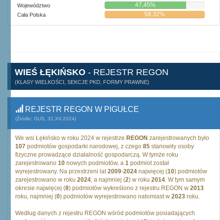
47,45%
Województwo
58,32%
Cała Polska
WIEŚ ŁĘKIŃSKO
- REJESTR REGON
(KLASY WIELKOŚCI, SEKCJE PKD, FORMY PRAWNE)
REJESTR REGON W PIGUŁCE
(Źródło: GUS, 31.XII.2024)
We wsi Łękińsko w roku 2024 w rejestrze
REGON
zarejestrowanych było
107
podmiotów gospodarki narodowej, z czego
85
stanowiły osoby
fizyczne prowadzące działalność gospodarczą. W tymże roku
zarejestrowano
10
nowych podmiotów, a
1
podmiot został
wyrejestrowany. Na przestrzeni lat
2009
-
2024
najwięcej (
10
) podmiotów
zarejestrowano w roku
2024
, a najmniej (
2
) w roku
2014
. W tym samym
okresie najwięcej (
8
) podmiotów wykreślono z rejestru REGON w
2013
roku, najmniej (
0
) podmiotów wyrejestrowano natomiast w
2023
roku.
Według danych z rejestru REGON wśród podmiotów posiadających