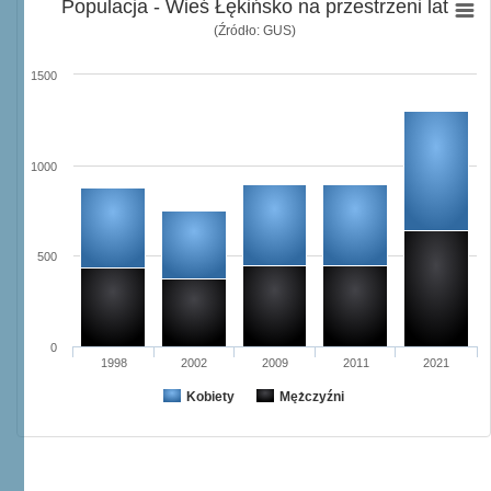
Populacja - Wieś Łękińsko na przestrzeni lat
(Źródło: GUS)
1500
1000
500
0
1998
2002
2009
2011
2021
Kobiety
Mężczyźni