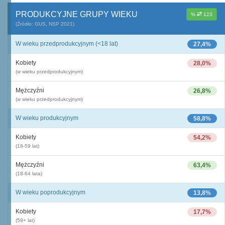
PRODUKCYJNE GRUPY WIEKU
%
123
(Źródło: GUS, NSP 2021)
W wieku przedprodukcyjnym (<18 lat)
27,4%
Kobiety
28,0%
(w wieku przedprodukcyjnym)
Mężczyźni
26,8%
(w wieku przedprodukcyjnym)
W wieku produkcyjnym
58,8%
Kobiety
54,2%
(18-59 lat)
Mężczyźni
63,4%
(18-64 lata)
W wieku poprodukcyjnym
13,8%
Kobiety
17,7%
(59+ lat)