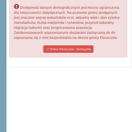
Dostępność danych demograficznych jest mocno ograniczona
dla miejscowości statystycznych. Na poziomie gminy dostępnych
jest znacznie więcej wskaźników m.in. aktualny wiek i stan cywilny
mieszkańców, liczba małżeństw i rozwodów, przyrost naturalny,
migracja ludności oraz prognozowana populacja.
Zainteresowanych wspomnianymi obszarami zachęcamy do do
zapoznania się z nimi bezpośrednio na stronie gminy Kleszczów.
Gmina Kleszczów - demogafia