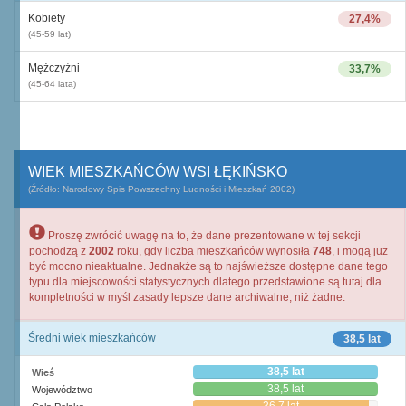
Kobiety
27,4%
(45-59 lat)
Mężczyźni
33,7%
(45-64 lata)
WIEK MIESZKAŃCÓW WSI ŁĘKIŃSKO
(Źródło: Narodowy Spis Powszechny Ludności i Mieszkań 2002)
Proszę zwrócić uwagę na to, że dane prezentowane w tej sekcji
pochodzą z
2002
roku, gdy liczba mieszkańców wynosiła
748
, i mogą już
być mocno nieaktualne. Jednakże są to najświeższe dostępne dane tego
typu dla miejscowości statystycznych dlatego przedstawione są tutaj dla
kompletności w myśl zasady lepsze dane archiwalne, niż żadne.
Średni wiek mieszkańców
38,5 lat
38,5 lat
Wieś
38,5 lat
Województwo