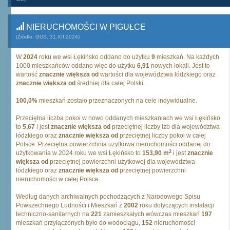
NIERUCHOMOŚCI W PIGUŁCE
(Źródło: GUS, 31.XII.2024)
W
2024
roku we wsi Łękińsko oddano do użytku
9
mieszkań. Na każdych
1000 mieszkańców oddano więc do użytku
6,91
nowych lokali. Jest to
wartość
znacznie większa od
wartości dla województwa łódzkiego oraz
znacznie większa od
średniej dla całej Polski.
100,0%
mieszkań zostało przeznaczonych na cele indywidualne.
Przeciętna liczba pokoi w nowo oddanych mieszkaniach we wsi Łękińsko
to
5,67
i jest
znacznie większa od
przeciętnej liczby izb dla województwa
łódzkiego oraz
znacznie większa od
przeciętnej liczby pokoi w całej
Polsce. Przeciętna powierzchnia użytkowa nieruchomości oddanej do
2
użytkowania w 2024 roku we wsi Łękińsko to
153,90 m
i jest
znacznie
większa od
przeciętnej powierzchni użytkowej dla województwa
łódzkiego oraz
znacznie większa od
przeciętnej powierzchni
nieruchomości w całej Polsce.
Według danych archiwalnych pochodzących z Narodowego Spisu
Powszechnego Ludności i Mieszkań z
2002
roku dotyczących instalacji
techniczno-sanitarnych na
221
zamieszkałych wówczas mieszkań
197
mieszkań przyłączonych było do wodociągu,
152
nieruchomości