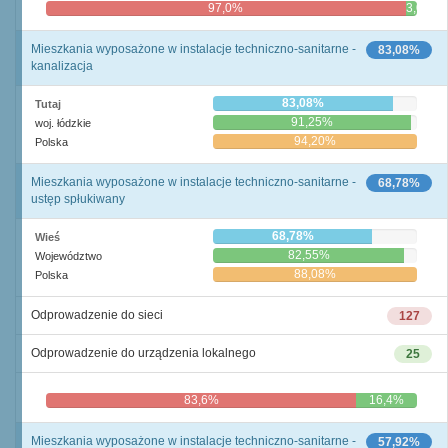
97,0%
3,0%
Mieszkania wyposażone w instalacje techniczno-sanitarne -
83,08%
kanalizacja
83,08%
Tutaj
91,25%
woj. łódzkie
94,20%
Polska
Mieszkania wyposażone w instalacje techniczno-sanitarne -
68,78%
ustęp spłukiwany
68,78%
Wieś
82,55%
Województwo
88,08%
Polska
Odprowadzenie do sieci
127
Odprowadzenie do urządzenia lokalnego
25
83,6%
16,4%
Mieszkania wyposażone w instalacje techniczno-sanitarne -
57,92%