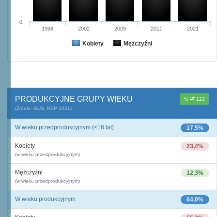
0
1998
2002
2009
2011
2021
Kobiety
Mężczyźni
PRODUKCYJNE GRUPY WIEKU
%
123
(Źródło: GUS, NSP 2021)
W wieku przedprodukcyjnym (<18 lat)
17,5%
Kobiety
23,4%
(w wieku przedprodukcyjnym)
Mężczyźni
12,3%
(w wieku przedprodukcyjnym)
W wieku produkcyjnym
64,0%