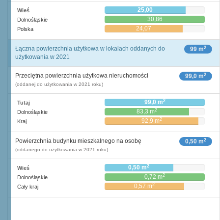
25,00
Wieś
30,86
Dolnośląskie
24,07
Polska
2
Łączna powierzchnia użytkowa w lokalach oddanych do
99 m
użytkowania w 2021
2
Przeciętna powierzchnia użytkowa nieruchomości
99,0 m
(oddanej do użytkowania w 2021 roku)
2
99,0 m
Tutaj
2
83,3 m
Dolnośląskie
2
92,9 m
Kraj
2
Powierzchnia budynku mieszkalnego na osobę
0,50 m
(oddanego do użytkowania w 2021 roku)
2
0,50 m
Wieś
2
0,72 m
Dolnośląskie
2
0,57 m
Cały kraj