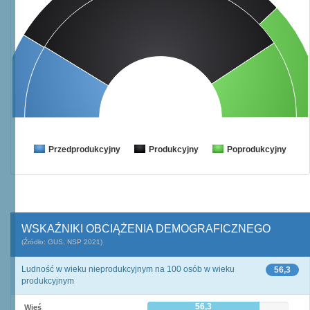
Przedprodukcyjny
Produkcyjny
Poprodukcyjny
WSKAŹNIKI OBCIĄŻENIA DEMOGRAFICZNEGO
(Źródło: GUS, NSP 2021)
Ludność w wieku nieprodukcyjnym na 100 osób w wieku
56,3
produkcyjnym
56,3
Wieś