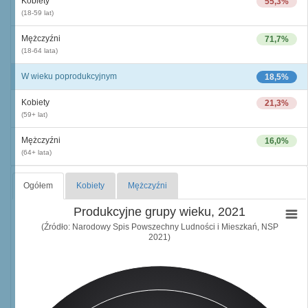
Kobiety
55,3%
(18-59 lat)
Mężczyźni
71,7%
(18-64 lata)
W wieku poprodukcyjnym
18,5%
Kobiety
21,3%
(59+ lat)
Mężczyźni
16,0%
(64+ lata)
Ogółem
Kobiety
Mężczyźni
Produkcyjne grupy wieku, 2021
(Źródło: Narodowy Spis Powszechny Ludności i Mieszkań, NSP
2021)