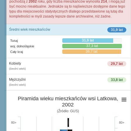
pochodzą z
2002
roku, gdy liczba mieszkańców wynosiła
214
, i mogą już
być mocno nieaktualne. Jednakże są to najświeższe dostępne dane tego
typu dla miejscowości statystycznych dlatego przedstawione są tutaj dla
kompletności w myśl zasady lepsze dane archiwalne, niż żadne.
Średni wiek mieszkańców
31,9 lat
31,9 lat
Tutaj
37,3 lat
woj. dolnośląskie
36,7 lat
Cały kraj
Kobiety
29,7 lat
(średni wiek)
Mężczyźni
33,8 lat
(średni wiek)
Piramida wieku mieszkańców wsi Latkowa,
2002
(Źródło: GUS)
80+
80+