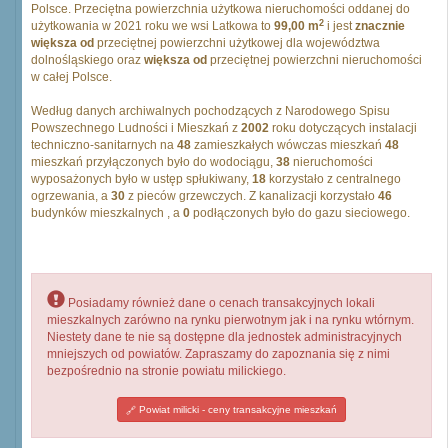
Polsce. Przeciętna powierzchnia użytkowa nieruchomości oddanej do
2
użytkowania w 2021 roku we wsi Latkowa to
99,00 m
i jest
znacznie
większa od
przeciętnej powierzchni użytkowej dla województwa
dolnośląskiego oraz
większa od
przeciętnej powierzchni nieruchomości
w całej Polsce.
Według danych archiwalnych pochodzących z Narodowego Spisu
Powszechnego Ludności i Mieszkań z
2002
roku dotyczących instalacji
techniczno-sanitarnych na
48
zamieszkałych wówczas mieszkań
48
mieszkań przyłączonych było do wodociągu,
38
nieruchomości
wyposażonych było w ustęp spłukiwany,
18
korzystało z centralnego
ogrzewania, a
30
z pieców grzewczych. Z kanalizacji korzystało
46
budynków mieszkalnych , a
0
podłączonych było do gazu sieciowego.
Posiadamy również dane o cenach transakcyjnych lokali
mieszkalnych zarówno na rynku pierwotnym jak i na rynku wtórnym.
Niestety dane te nie są dostępne dla jednostek administracyjnych
mniejszych od powiatów. Zapraszamy do zapoznania się z nimi
bezpośrednio na stronie powiatu milickiego.
Powiat milicki - ceny transakcyjne mieszkań