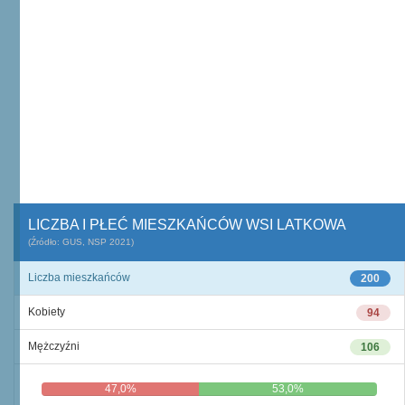
LICZBA I PŁEĆ MIESZKAŃCÓW WSI LATKOWA
(Źródło: GUS, NSP 2021)
Liczba mieszkańców
200
Kobiety
94
Mężczyźni
106
47,0%
53,0%