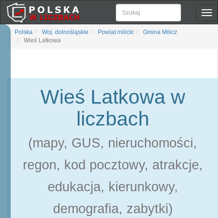
Pok
naw
Polska
Woj. dolnośląskie
Powiat milicki
Gmina Milicz
Wieś Latkowa
Wieś Latkowa w
liczbach
(mapy, GUS, nieruchomości,
regon, kod pocztowy, atrakcje,
edukacja, kierunkowy,
demografia, zabytki)