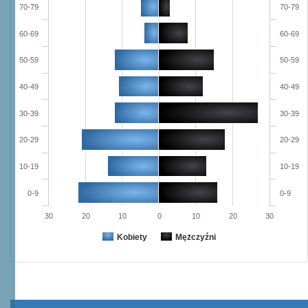
70-79
70-79
60-69
60-69
50-59
50-59
40-49
40-49
30-39
30-39
20-29
20-29
10-19
10-19
0-9
0-9
30
20
10
0
10
20
30
Kobiety
Mężczyźni