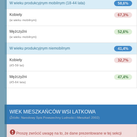
W wieku produkcyjnym mobilnym (18-44 lata)
58,6%
Kobiety
67,3%
(w wieku mobilnym)
Mężczyźni
52,6%
(w wieku mobilnym)
W wieku produkcyjnym niemobilnym
41,4%
Kobiety
32,7%
(45-59 lat)
Mężczyźni
47,4%
(45-64 lata)
WIEK MIESZKAŃCÓW WSI LATKOWA
(Źródło: Narodowy Spis Powszechny Ludności i Mieszkań 2002)
Proszę zwrócić uwagę na to, że dane prezentowane w tej sekcji