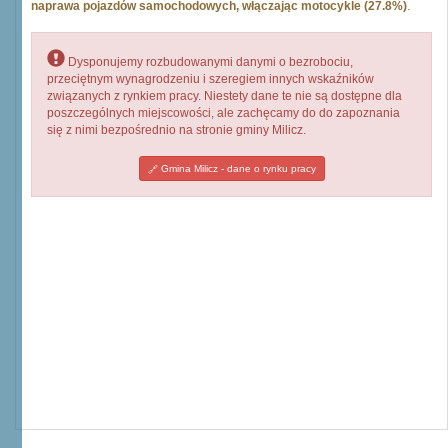
naprawa pojazdów samochodowych, włączając motocykle (27.8%)
.
Dysponujemy rozbudowanymi danymi o bezrobociu,
przeciętnym wynagrodzeniu i szeregiem innych wskaźników
związanych z rynkiem pracy. Niestety dane te nie są dostępne dla
poszczególnych miejscowości, ale zachęcamy do do zapoznania
się z nimi bezpośrednio na stronie gminy Milicz.
Gmina Milicz - dane o rynku pracy