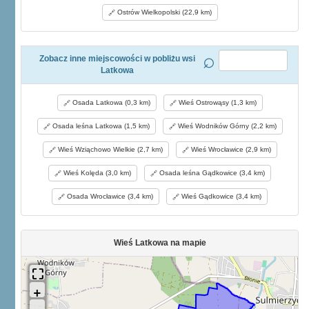
Ostrów Wielkopolski (22,9 km)
Zobacz inne miejscowości w pobliżu wsi
Latkowa
Osada Latkowa (0,3 km)
Wieś Ostrowąsy (1,3 km)
Osada leśna Latkowa (1,5 km)
Wieś Wodników Górny (2,2 km)
Wieś Wziąchowo Wielkie (2,7 km)
Wieś Wrocławice (2,9 km)
Wieś Kolęda (3,0 km)
Osada leśna Gądkowice (3,4 km)
Osada Wrocławice (3,4 km)
Wieś Gądkowice (3,4 km)
Wieś Latkowa na mapie