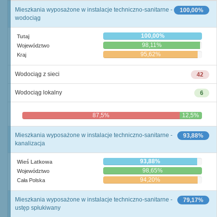
Mieszkania wyposażone w instalacje techniczno-sanitarne -
100,00%
wodociąg
100,00%
Tutaj
98,11%
Województwo
95,62%
Kraj
Wodociąg z sieci
42
Wodociąg lokalny
6
87,5%
12,5%
Mieszkania wyposażone w instalacje techniczno-sanitarne -
93,88%
kanalizacja
93,88%
Wieś Latkowa
98,65%
Województwo
94,20%
Cała Polska
Mieszkania wyposażone w instalacje techniczno-sanitarne -
79,17%
ustęp spłukiwany