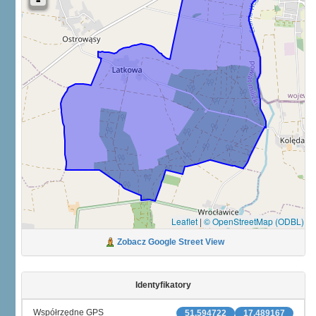
Leaflet
|
© OpenStreetMap (ODBL)
Zobacz Google Street View
Identyfikatory
Współrzędne GPS
51.594722
17.489167