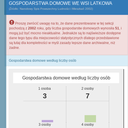
GOSPODARSTWA DOMOWE WE WSI LATKOWA
(Źródło: Narodowy Spis Powszechny Ludności i Mieszkań 2002)
Proszę zwrócić uwagę na to, że dane prezentowane w tej sekcji
pochodzą z
2002
roku, gdy liczba gospodarstw domowych wynosiła
51
, i
mogą już być mocno nieaktualne. Jednakże są to najświeższe dostępne
dane tego typu dla miejscowości statystycznych dlatego przedstawione
są tutaj dla kompletności w myśl zasady lepsze dane archiwalne, niż
żadne.
Gospodarstwa domowe według liczby osób
Gospodarstwa domowe według liczby osób
1 osoba
2 osoby
3
7
3 osoby
4 osoby