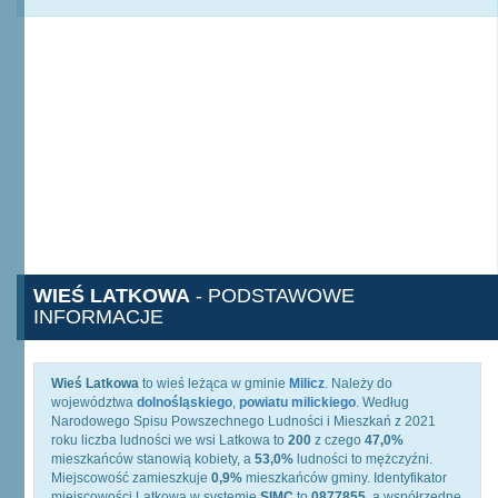
WIEŚ LATKOWA
- PODSTAWOWE
INFORMACJE
Wieś Latkowa
to wieś leżąca w gminie
Milicz
. Należy do
województwa
dolnośląskiego
,
powiatu milickiego
. Według
Narodowego Spisu Powszechnego Ludności i Mieszkań z 2021
roku liczba ludności we wsi Latkowa to
200
z czego
47,0%
mieszkańców stanowią kobiety, a
53,0%
ludności to mężczyźni.
Miejscowość zamieszkuje
0,9%
mieszkańców gminy. Identyfikator
miejscowości Latkowa w systemie
SIMC
to
0877855
, a współrzędne