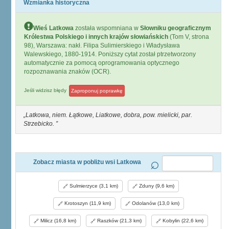
Wzmianka historyczna
Wieś Latkowa
została wspomniana w
Słowniku geograficznym
Królestwa Polskiego i innych krajów słowiańskich
(Tom V, strona
98), Warszawa: nakł. Filipa Sulimierskiego i Władysława
Walewskiego, 1880-1914. Poniższy cytat został ptrzetworzony
automatycznie za pomocą oprogramowania optycznego
rozpoznawania znaków (OCR).
Jeśli widzisz błędy
Zaproponuj poprawkę
Latkowa, niem. Łątkowe, Liatkowe, dobra, pow. mielicki, par.
Strzebicko.
Zobacz miasta w pobliżu wsi Latkowa
Sulmierzyce (3,1 km)
Zduny (9,6 km)
Krotoszyn (11,9 km)
Odolanów (13,0 km)
Milicz (16,8 km)
Raszków (21,3 km)
Kobylin (22,6 km)