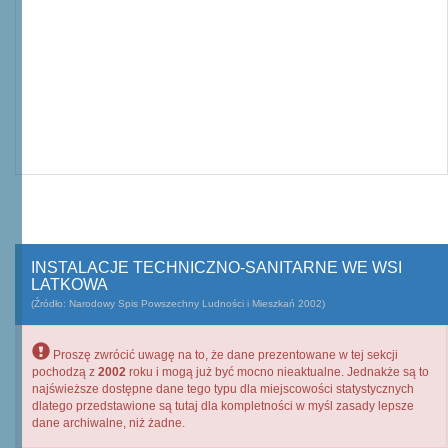
INSTALACJE TECHNICZNO-SANITARNE WE WSI
LATKOWA
(Źródło: Narodowy Spis Powszechny Ludności i Mieszkań 2002)
Proszę zwrócić uwagę na to, że dane prezentowane w tej sekcji
pochodzą z
2002
roku i mogą już być mocno nieaktualne. Jednakże są to
najświeższe dostępne dane tego typu dla miejscowości statystycznych
dlatego przedstawione są tutaj dla kompletności w myśl zasady lepsze
dane archiwalne, niż żadne.