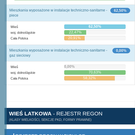
Mieszkania wyposażone w instalacje techniczno-sanitarne -
62,50%
piece
62,50%
Wieś
22,47%
woj. dolnośląskie
20,91%
Cała Polska
Mieszkania wyposażone w instalacje techniczno-sanitarne -
0,00%
gaz sieciowy
0,00%
Wieś
70,63%
woj. dolnośląskie
58,32%
Cała Polska
WIEŚ LATKOWA
- REJESTR REGON
(KLASY WIELKOŚCI, SEKCJE PKD, FORMY PRAWNE)