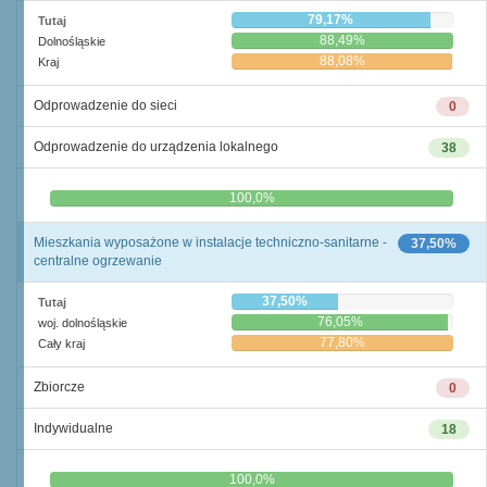
79,17%
Tutaj
88,49%
Dolnośląskie
88,08%
Kraj
Odprowadzenie do sieci
0
Odprowadzenie do urządzenia lokalnego
38
0,0%
100,0%
Mieszkania wyposażone w instalacje techniczno-sanitarne -
37,50%
centralne ogrzewanie
37,50%
Tutaj
76,05%
woj. dolnośląskie
77,80%
Cały kraj
Zbiorcze
0
Indywidualne
18
0,0%
100,0%