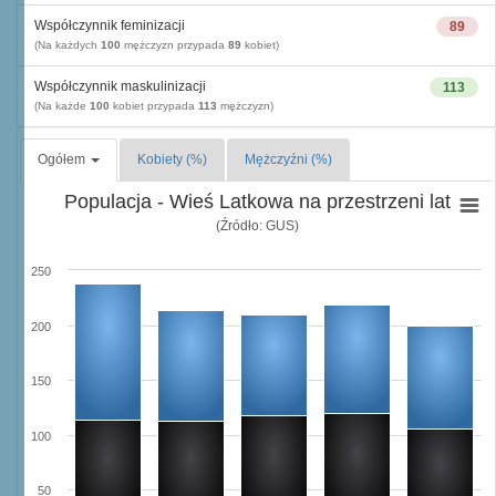
Współczynnik feminizacji
89
(Na każdych
100
mężczyzn przypada
89
kobiet)
Współczynnik maskulinizacji
113
(Na każde
100
kobiet przypada
113
mężczyzn)
Ogółem
Kobiety (%)
Mężczyźni (%)
Populacja - Wieś Latkowa na przestrzeni lat
(Źródło: GUS)
250
200
150
100
50