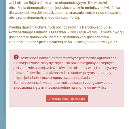
wsi Latkowa
56,3
osób w wieku nieprodukcyjnym. Ten wskaźnik
obciążenia demograficznego jest więc
znacznie mniejszy od
wkażnika
dla województwa dolnośląskiego oraz
znacznie mniejszy od
wskażnika
obciążenia demograficznego dla całej Polski.
Według danych archiwalnych pochodzących z Narodowego Spisu
Powszechnego Ludności i Mieszkań w
2002
roku we wsi Latkowa było
51
gospodarstw domowych. Wśród nich dominowały gospodarstwa
zamieszkałe przez
pięc lub więcej osób
- takich gospodarstw było
17
.
Dostępność danych demograficznych jest mocno ograniczona
dla miejscowości statystycznych. Na poziomie gminy dostępnych
jest znacznie więcej wskaźników m.in. aktualny wiek i stan cywilny
mieszkańców, liczba małżeństw i rozwodów, przyrost naturalny,
migracja ludności oraz prognozowana populacja.
Zainteresowanych wspomnianymi obszarami zachęcamy do do
zapoznania się z nimi bezpośrednio na stronie gminy Milicz.
Gmina Milicz - demogafia