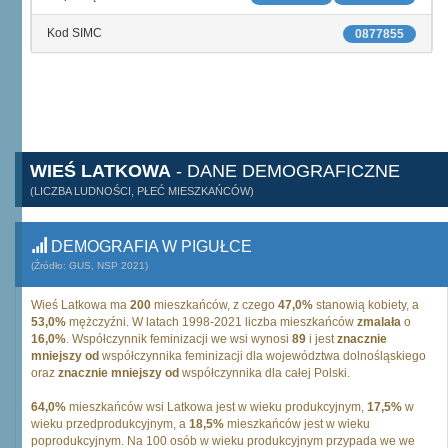
Kod SIMC
0877855
WIEŚ LATKOWA
- DANE DEMOGRAFICZNE
(LICZBA LUDNOŚCI, PŁEĆ MIESZKAŃCÓW)
DEMOGRAFIA W PIGUŁCE
(Źródło: GUS, NSP 2021)
Wieś Latkowa ma
200
mieszkańców, z czego
47,0%
stanowią kobiety, a
53,0%
mężczyźni. W latach 1998-2021 liczba mieszkańców
zmalała
o
16,0%
. Współczynnik feminizacji we wsi wynosi
89
i jest
znacznie
mniejszy od
współczynnika feminizacji dla województwa dolnośląskiego
oraz
znacznie mniejszy od
współczynnika dla całej Polski.
64,0%
mieszkańców wsi Latkowa jest w wieku produkcyjnym,
17,5%
w
wieku przedprodukcyjnym, a
18,5%
mieszkańców jest w wieku
poprodukcyjnym. Na 100 osób w wieku produkcyjnym przypada we we