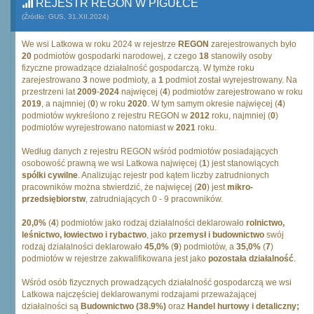
REJESTR REGON W PIGUŁCE
(Źródło: GUS, 31.XII.2024)
We wsi Latkowa w roku 2024 w rejestrze
REGON
zarejestrowanych było
20
podmiotów gospodarki narodowej, z czego
18
stanowiły osoby
fizyczne prowadzące działalność gospodarczą. W tymże roku
zarejestrowano
3
nowe podmioty, a
1
podmiot został wyrejestrowany. Na
przestrzeni lat
2009
-
2024
najwięcej (
4
) podmiotów zarejestrowano w roku
2019
, a najmniej (
0
) w roku
2020
. W tym samym okresie najwięcej (
4
)
podmiotów wykreślono z rejestru REGON w
2012
roku, najmniej (
0
)
podmiotów wyrejestrowano natomiast w
2021
roku.
Według danych z rejestru REGON wśród podmiotów posiadających
osobowość prawną we wsi Latkowa najwięcej (
1
) jest stanowiących
spólki cywilne
. Analizując rejestr pod kątem liczby zatrudnionych
pracowników można stwierdzić, że najwięcej (
20
) jest
mikro-
przedsiębiorstw
, zatrudniających 0 - 9 pracowników.
20,0%
(
4
) podmiotów jako rodzaj działalności deklarowało
rolnictwo,
leśnictwo, łowiectwo i rybactwo
, jako
przemysł i budownictwo
swój
rodzaj działalności deklarowało
45,0%
(
9
) podmiotów, a
35,0%
(
7
)
podmiotów w rejestrze zakwalifikowana jest jako
pozostała działalność
.
Wśród osób fizycznych prowadzących działalność gospodarczą we wsi
Latkowa najczęściej deklarowanymi rodzajami przeważającej
działalności są
Budownictwo (38.9%)
oraz
Handel hurtowy i detaliczny;