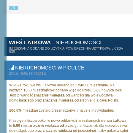
3
WIEŚ LATKOWA
- NIERUCHOMOŚCI
(MIESZKANIA ODDANE DO UŻYTKU, POWIERZCHNIA UŻYTKOWA, LICZBA
IZB)
NIERUCHOMOŚCI W PIGUŁCE
(Źródło: GUS, 31.XII.2021)
W
2021
roku we wsi Latkowa oddano do użytku
1
mieszkanie. Na
każdych 1000 mieszkańców oddano więc do użytku
5,00
nowych lokali.
Jest to wartość
znacznie mniejsza od
wartości dla województwa
dolnośląskiego oraz
znacznie mniejsza od
średniej dla całej Polski.
100,0%
mieszkań zostało przeznaczonych na cele indywidualne.
Przeciętna liczba pokoi w nowo oddanych mieszkaniach we wsi Latkowa
to
5,00
i jest
znacznie większa od
przeciętnej liczby izb dla województwa
dolnośląskiego oraz
znacznie większa od
przeciętnej liczby pokoi w całej