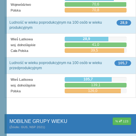
70,6
Województwo
70,8
Polska
Ludność w wieku poprodukcyjnym na 100 osób w wieku
28,9
produkcyjnym
28,9
Wieś Latkowa
41,0
woj. dolnośląskie
39,5
Cała Polska
Ludność w wieku poprodukcyjnym na 100 osób w wieku
105,7
przedprodukcyjnym
105,7
Wieś Latkowa
139,1
woj. dolnośląskie
126,0
Polska
MOBILNE GRUPY WIEKU
%
123
(Źródło: GUS, NSP 2021)