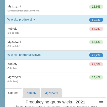
Mężczyźni
18,9%
(w wieku przedprodukcyjnym)
W wieku produkcyjnym
60,1%
Kobiety
54,2%
(18-59 lat)
Mężczyźni
66,6%
(18-64 lata)
W wieku poprodukcyjnym
22,2%
Kobiety
29,3%
(59+ lat)
Mężczyźni
14,4%
(64+ lata)
Ogółem
Kobiety
Mężczyźni
Produkcyjne grupy wieku, 2021