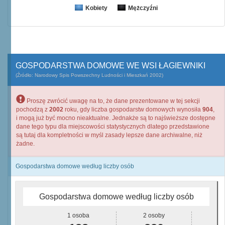
Kobiety
Mężczyźni
GOSPODARSTWA DOMOWE WE WSI ŁAGIEWNIKI
(Źródło: Narodowy Spis Powszechny Ludności i Mieszkań 2002)
Proszę zwrócić uwagę na to, że dane prezentowane w tej sekcji
pochodzą z
2002
roku, gdy liczba gospodarstw domowych wynosiła
904
,
i mogą już być mocno nieaktualne. Jednakże są to najświeższe dostępne
dane tego typu dla miejscowości statystycznych dlatego przedstawione
są tutaj dla kompletności w myśl zasady lepsze dane archiwalne, niż
żadne.
Gospodarstwa domowe według liczby osób
Gospodarstwa domowe według liczby osób
1 osoba
2 osoby