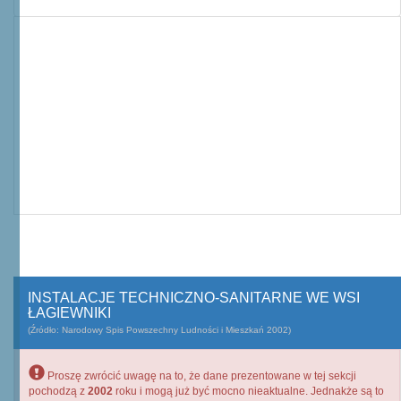
INSTALACJE TECHNICZNO-SANITARNE WE WSI
ŁAGIEWNIKI
(Źródło: Narodowy Spis Powszechny Ludności i Mieszkań 2002)
Proszę zwrócić uwagę na to, że dane prezentowane w tej sekcji
pochodzą z
2002
roku i mogą już być mocno nieaktualne. Jednakże są to