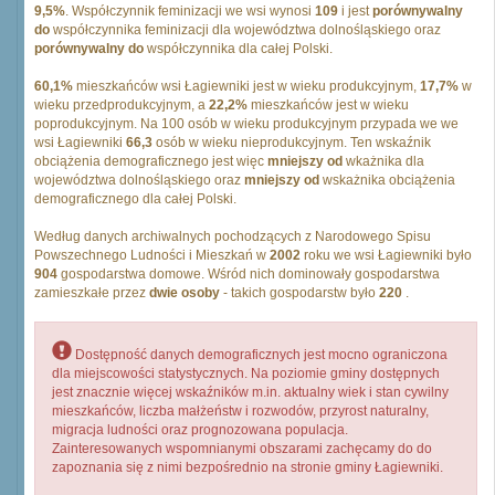
9,5%
. Współczynnik feminizacji we wsi wynosi
109
i jest
porównywalny
do
współczynnika feminizacji dla województwa dolnośląskiego oraz
porównywalny do
współczynnika dla całej Polski.
60,1%
mieszkańców wsi Łagiewniki jest w wieku produkcyjnym,
17,7%
w
wieku przedprodukcyjnym, a
22,2%
mieszkańców jest w wieku
poprodukcyjnym. Na 100 osób w wieku produkcyjnym przypada we we
wsi Łagiewniki
66,3
osób w wieku nieprodukcyjnym. Ten wskaźnik
obciążenia demograficznego jest więc
mniejszy od
wkażnika dla
województwa dolnośląskiego oraz
mniejszy od
wskażnika obciążenia
demograficznego dla całej Polski.
Według danych archiwalnych pochodzących z Narodowego Spisu
Powszechnego Ludności i Mieszkań w
2002
roku we wsi Łagiewniki było
904
gospodarstwa domowe. Wśród nich dominowały gospodarstwa
zamieszkałe przez
dwie osoby
- takich gospodarstw było
220
.
Dostępność danych demograficznych jest mocno ograniczona
dla miejscowości statystycznych. Na poziomie gminy dostępnych
jest znacznie więcej wskaźników m.in. aktualny wiek i stan cywilny
mieszkańców, liczba małżeństw i rozwodów, przyrost naturalny,
migracja ludności oraz prognozowana populacja.
Zainteresowanych wspomnianymi obszarami zachęcamy do do
zapoznania się z nimi bezpośrednio na stronie gminy Łagiewniki.