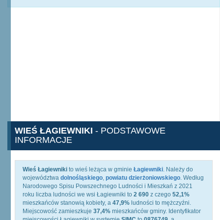
WIEŚ ŁAGIEWNIKI
- PODSTAWOWE
INFORMACJE
Wieś Łagiewniki
to wieś leżąca w gminie
Łagiewniki
. Należy do
województwa
dolnośląskiego
,
powiatu dzierżoniowskiego
. Według
Narodowego Spisu Powszechnego Ludności i Mieszkań z 2021
roku liczba ludności we wsi Łagiewniki to
2 690
z czego
52,1%
mieszkańców stanowią kobiety, a
47,9%
ludności to mężczyźni.
Miejscowość zamieszkuje
37,4%
mieszkańców gminy. Identyfikator
miejscowości Łagiewniki w systemie
SIMC
to
0876749
, a