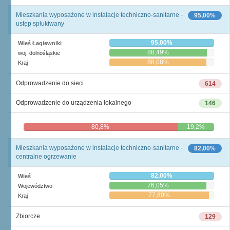
Mieszkania wyposażone w instalacje techniczno-sanitarne -
95,00%
ustęp spłukiwany
95,00%
Wieś Łagiewniki
88,49%
woj. dolnośląskie
88,08%
Kraj
Odprowadzenie do sieci
614
Odprowadzenie do urządzenia lokalnego
146
80,8%
19,2%
Mieszkania wyposażone w instalacje techniczno-sanitarne -
82,00%
centralne ogrzewanie
82,00%
Wieś
76,05%
Województwo
77,80%
Kraj
Zbiorcze
129