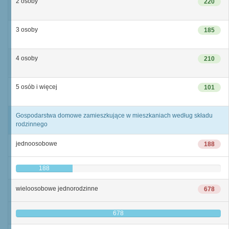
2 osoby
220
3 osoby
185
4 osoby
210
5 osób i więcej
101
Gospodarstwa domowe zamieszkujące w mieszkaniach według składu
rodzinnego
jednoosobowe
188
188
wieloosobowe jednorodzinne
678
678