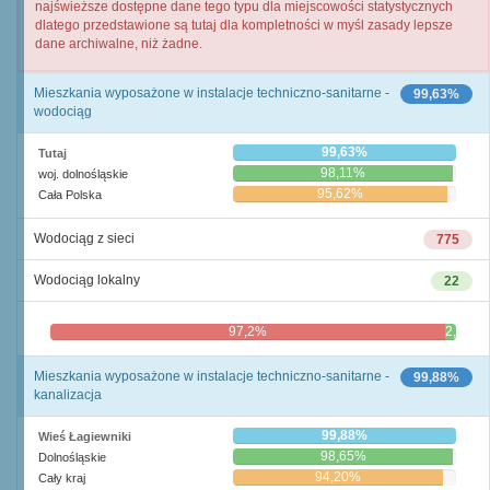
najświeższe dostępne dane tego typu dla miejscowości statystycznych
dlatego przedstawione są tutaj dla kompletności w myśl zasady lepsze
dane archiwalne, niż żadne.
Mieszkania wyposażone w instalacje techniczno-sanitarne -
99,63%
wodociąg
99,63%
Tutaj
98,11%
woj. dolnośląskie
95,62%
Cała Polska
Wodociąg z sieci
775
Wodociąg lokalny
22
97,2%
2,8%
Mieszkania wyposażone w instalacje techniczno-sanitarne -
99,88%
kanalizacja
99,88%
Wieś Łagiewniki
98,65%
Dolnośląskie
94,20%
Cały kraj