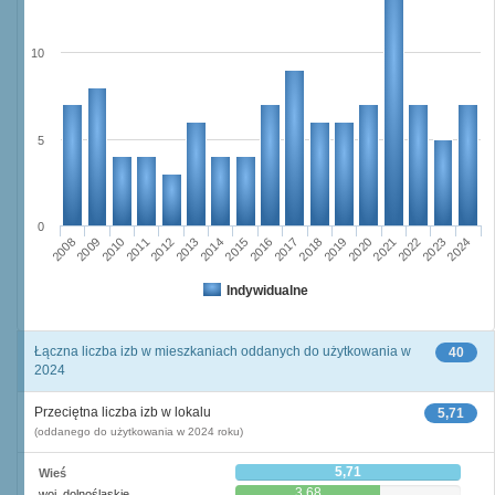
10
5
0
2023
2018
2008
2013
2020
2010
2015
2022
2012
2017
2024
2014
2019
2009
2016
2021
2011
Indywidualne
Łączna liczba izb w mieszkaniach oddanych do użytkowania w
40
2024
Przeciętna liczba izb w lokalu
5,71
(oddanego do użytkowania w 2024 roku)
5,71
Wieś
3,68
woj. dolnośląskie