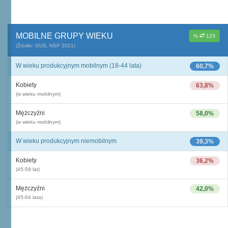
MOBILNE GRUPY WIEKU
%
123
(Źródło: GUS, NSP 2021)
W wieku produkcyjnym mobilnym (18-44 lata)
60,7%
Kobiety
63,8%
(w wieku mobilnym)
Mężczyźni
58,0%
(w wieku mobilnym)
W wieku produkcyjnym niemobilnym
39,3%
Kobiety
36,2%
(45-59 lat)
Mężczyźni
42,0%
(45-64 lata)