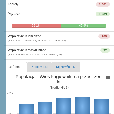
Kobiety
1 401
Mężczyźni
1 289
52,1%
47,9%
Współczynnik feminizacji
109
(Na każdych
100
mężczyzn przypada
109
kobiet)
Współczynnik maskulinizacji
92
(Na każde
100
kobiet przypada
92
mężczyzn)
Ogółem
Kobiety (%)
Mężczyźni (%)
Populacja - Wieś Łagiewniki na przestrzeni
lat
(Źródło: GUS)
3 tys
2 tys