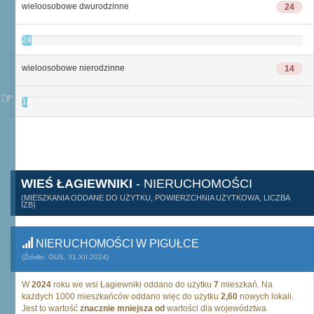
wieloosobowe dwurodzinne
24
24
wieloosobowe nierodzinne
14
14
WIEŚ ŁAGIEWNIKI
- NIERUCHOMOŚCI
(MIESZKANIA ODDANE DO UŻYTKU, POWIERZCHNIA UŻYTKOWA, LICZBA
IZB)
NIERUCHOMOŚCI W PIGUŁCE
(Źródło: GUS, 31.XII.2024)
W
2024
roku we wsi Łagiewniki oddano do użytku
7
mieszkań. Na
każdych 1000 mieszkańców oddano więc do użytku
2,60
nowych lokali.
Jest to wartość
znacznie mniejsza od
wartości dla województwa