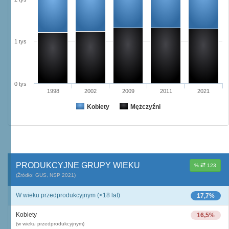
1 tys
0 tys
1998
2002
2009
2011
2021
Kobiety
Mężczyźni
PRODUKCYJNE GRUPY WIEKU
%
123
(Źródło: GUS, NSP 2021)
W wieku przedprodukcyjnym (<18 lat)
17,7%
Kobiety
16,5%
(w wieku przedprodukcyjnym)