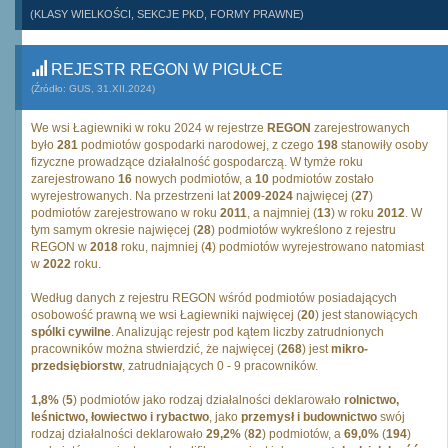
(KLASY WIELKOŚCI, SEKCJE PKD, FORMY PRAWNE)
REJESTR REGON W PIGUŁCE
(Źródło: GUS, 31.XII.2024)
We wsi Łagiewniki w roku 2024 w rejestrze
REGON
zarejestrowanych
było
281
podmiotów gospodarki narodowej, z czego
198
stanowiły osoby
fizyczne prowadzące działalność gospodarczą. W tymże roku
zarejestrowano
16
nowych podmiotów, a
10
podmiotów zostało
wyrejestrowanych. Na przestrzeni lat
2009
-
2024
najwięcej (
27
)
podmiotów zarejestrowano w roku
2011
, a najmniej (
13
) w roku
2012
. W
tym samym okresie najwięcej (
28
) podmiotów wykreślono z rejestru
REGON w
2018
roku, najmniej (
4
) podmiotów wyrejestrowano natomiast
w
2022
roku.
Według danych z rejestru REGON wśród podmiotów posiadających
osobowość prawną we wsi Łagiewniki najwięcej (
20
) jest stanowiących
spólki cywilne
. Analizując rejestr pod kątem liczby zatrudnionych
pracowników można stwierdzić, że najwięcej (
268
) jest
mikro-
przedsiębiorstw
, zatrudniających 0 - 9 pracowników.
1,8%
(
5
) podmiotów jako rodzaj działalności deklarowało
rolnictwo,
leśnictwo, łowiectwo i rybactwo
, jako
przemysł i budownictwo
swój
rodzaj działalności deklarowało
29,2%
(
82
) podmiotów, a
69,0%
(
194
)