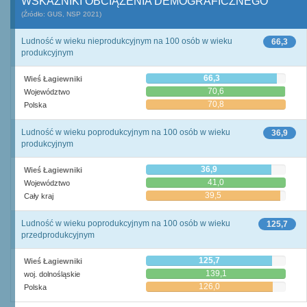
WSKAŹNIKI OBCIĄŻENIA DEMOGRAFICZNEGO
(Źródło: GUS, NSP 2021)
Ludność w wieku nieprodukcyjnym na 100 osób w wieku
66,3
produkcyjnym
66,3
Wieś Łagiewniki
70,6
Województwo
70,8
Polska
Ludność w wieku poprodukcyjnym na 100 osób w wieku
36,9
produkcyjnym
36,9
Wieś Łagiewniki
41,0
Województwo
39,5
Cały kraj
Ludność w wieku poprodukcyjnym na 100 osób w wieku
125,7
przedprodukcyjnym
125,7
Wieś Łagiewniki
139,1
woj. dolnośląskie
126,0
Polska