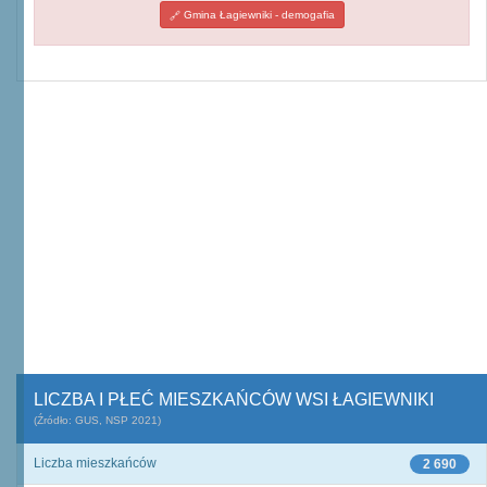
Gmina Łagiewniki - demogafia
LICZBA I PŁEĆ MIESZKAŃCÓW WSI ŁAGIEWNIKI
(Źródło: GUS, NSP 2021)
Liczba mieszkańców
2 690