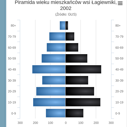
Piramida wieku mieszkańców wsi Łagiewniki,
2002
(Źródło: GUS)
80+
80+
70-79
70-79
60-69
60-69
50-59
50-59
40-49
40-49
30-39
30-39
20-29
20-29
10-19
10-19
0-9
0-9
300
200
100
0
100
200
300