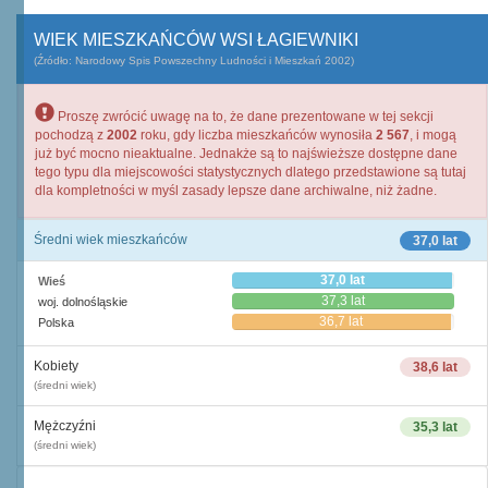
WIEK MIESZKAŃCÓW WSI ŁAGIEWNIKI
(Źródło: Narodowy Spis Powszechny Ludności i Mieszkań 2002)
Proszę zwrócić uwagę na to, że dane prezentowane w tej sekcji
pochodzą z
2002
roku, gdy liczba mieszkańców wynosiła
2 567
, i mogą
już być mocno nieaktualne. Jednakże są to najświeższe dostępne dane
tego typu dla miejscowości statystycznych dlatego przedstawione są tutaj
dla kompletności w myśl zasady lepsze dane archiwalne, niż żadne.
Średni wiek mieszkańców
37,0 lat
37,0 lat
Wieś
37,3 lat
woj. dolnośląskie
36,7 lat
Polska
Kobiety
38,6 lat
(średni wiek)
Mężczyźni
35,3 lat
(średni wiek)