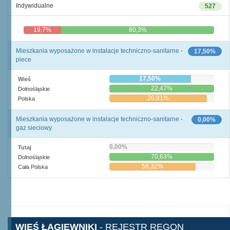
Indywidualne
527
19,7%
80,3%
Mieszkania wyposażone w instalacje techniczno-sanitarne -
17,50%
piece
17,50%
Wieś
22,47%
Dolnośląskie
20,91%
Polska
Mieszkania wyposażone w instalacje techniczno-sanitarne -
0,00%
gaz sieciowy
0,00%
Tutaj
70,63%
Dolnośląskie
58,32%
Cała Polska
WIEŚ ŁAGIEWNIKI
- REJESTR REGON