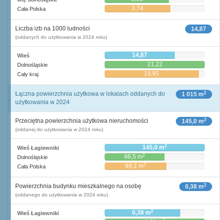
3,74
Cała Polska
Liczba izb na 1000 ludności
14,87
(oddanych do użytkowania w 2024 roku)
14,87
Wieś
21,22
Dolnośląskie
19,95
Cały kraj
2
Łączna powierzchnia użytkowa w lokalach oddanych do
1 015 m
użytkowania w 2024
2
Przeciętna powierzchnia użytkowa nieruchomości
145,0 m
(oddanej do użytkowania w 2024 roku)
2
145,0 m
Wieś Łagiewniki
2
86,5 m
Dolnośląskie
2
89,2 m
Cała Polska
2
Powierzchnia budynku mieszkalnego na osobę
0,38 m
(oddanego do użytkowania w 2024 roku)
2
0,38 m
Wieś Łagiewniki