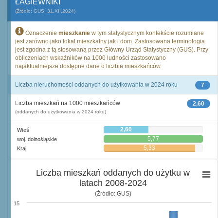
ŁAGIEWNIKI
(Źródło: GUS, 31.XII.2024)
Oznaczenie
mieszkanie
w tym statystycznym kontekście rozumiane
jest zarówno jako lokal mieszkalny jak i dom. Zastosowana terminologia
jest zgodna z tą stosowaną przez Główny Urząd Statystyczny (GUS). Przy
obliczeniach wskaźników na 1000 ludności zastosowano
najaktualniejsze dostępne dane o liczbie mieszkańców.
Liczba nieruchomości oddanych do użytkowania w 2024 roku
7
Liczba mieszkań na 1000 mieszkańców
2,60
(oddanych do użytkowania w 2024 roku)
2,60
Wieś
5,77
woj. dolnośląskie
5,33
Kraj
Liczba mieszkań oddanych do użytku w
latach 2008-2024
(Źródło: GUS)
15