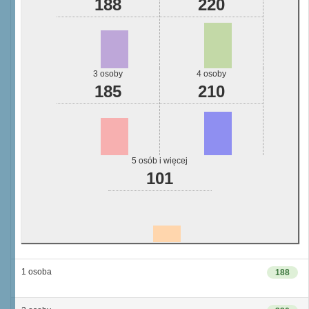
188
220
3 osoby
4 osoby
185
210
5 osób i więcej
101
1 osoba
188