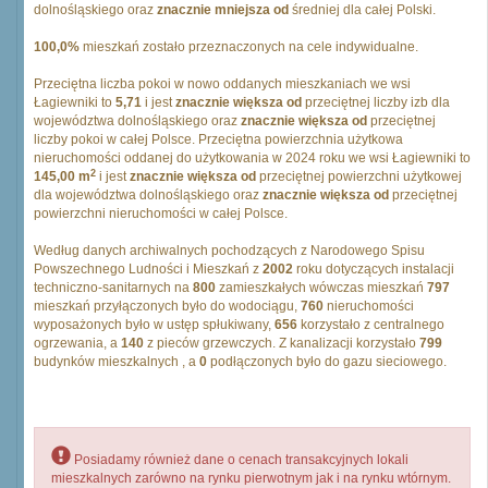
dolnośląskiego oraz
znacznie mniejsza od
średniej dla całej Polski.
100,0%
mieszkań zostało przeznaczonych na cele indywidualne.
Przeciętna liczba pokoi w nowo oddanych mieszkaniach we wsi
Łagiewniki to
5,71
i jest
znacznie większa od
przeciętnej liczby izb dla
województwa dolnośląskiego oraz
znacznie większa od
przeciętnej
liczby pokoi w całej Polsce. Przeciętna powierzchnia użytkowa
nieruchomości oddanej do użytkowania w 2024 roku we wsi Łagiewniki to
2
145,00 m
i jest
znacznie większa od
przeciętnej powierzchni użytkowej
dla województwa dolnośląskiego oraz
znacznie większa od
przeciętnej
powierzchni nieruchomości w całej Polsce.
Według danych archiwalnych pochodzących z Narodowego Spisu
Powszechnego Ludności i Mieszkań z
2002
roku dotyczących instalacji
techniczno-sanitarnych na
800
zamieszkałych wówczas mieszkań
797
mieszkań przyłączonych było do wodociągu,
760
nieruchomości
wyposażonych było w ustęp spłukiwany,
656
korzystało z centralnego
ogrzewania, a
140
z pieców grzewczych. Z kanalizacji korzystało
799
budynków mieszkalnych , a
0
podłączonych było do gazu sieciowego.
Posiadamy również dane o cenach transakcyjnych lokali
mieszkalnych zarówno na rynku pierwotnym jak i na rynku wtórnym.