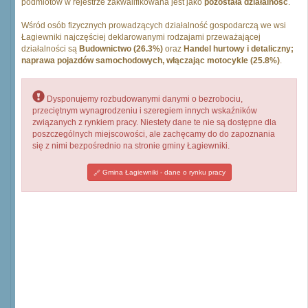
podmiotów w rejestrze zakwalifikowana jest jako
pozostała działalność
.
Wśród osób fizycznych prowadzących działalność gospodarczą we wsi
Łagiewniki najczęściej deklarowanymi rodzajami przeważającej
działalności są
Budownictwo (26.3%)
oraz
Handel hurtowy i detaliczny;
naprawa pojazdów samochodowych, włączając motocykle (25.8%)
.
Dysponujemy rozbudowanymi danymi o bezrobociu,
przeciętnym wynagrodzeniu i szeregiem innych wskaźników
związanych z rynkiem pracy. Niestety dane te nie są dostępne dla
poszczególnych miejscowości, ale zachęcamy do do zapoznania
się z nimi bezpośrednio na stronie gminy Łagiewniki.
Gmina Łagiewniki - dane o rynku pracy