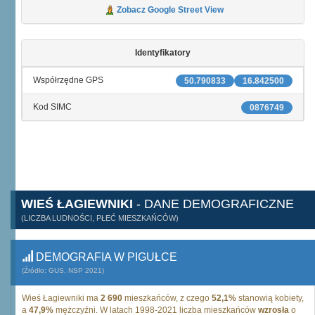
Zobacz Google Street View
Identyfikatory
Współrzędne GPS
50.790833
16.842500
Kod SIMC
0876749
WIEŚ ŁAGIEWNIKI
- DANE DEMOGRAFICZNE
(LICZBA LUDNOŚCI, PŁEĆ MIESZKAŃCÓW)
DEMOGRAFIA W PIGUŁCE
(Źródło: GUS, NSP 2021)
Wieś Łagiewniki ma
2 690
mieszkańców, z czego
52,1%
stanowią kobiety,
a
47,9%
mężczyźni. W latach 1998-2021 liczba mieszkańców
wzrosła
o