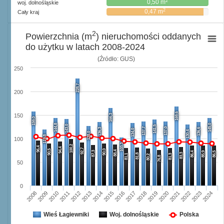
2
0,50 m
woj. dolnośląskie
2
0,47 m
Cały kraj
2
Powierzchnia (m
) nieruchomości oddanych
do użytku w latach 2008-2024
(Źródło: GUS)
250
228,7
200
169,6
166,3
150
159,0
144,8
145,0
143,0
141,5
137,7
137,0
136,3
136,6
134,0
130,4
128,0
119,8
100
103,3
100,2
96,4
94,4
92,7
90,5
90,0
88,4
87,3
86,4
85,9
86,5
83,3
81,8
81,1
81,3
80,2
76,8
50
0
2008
2009
2010
2011
2012
2013
2014
2015
2016
2017
2018
2019
2020
2021
2022
2023
2024
Wieś Łagiewniki
Woj. dolnośląskie
Polska