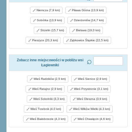
Niemcza (7,9 km)
Piława Górna (13,9 km)
Sobótka (13,9 km)
Dzierżoniów (14,7 km)
Strzelin (15,7 km)
Bielawa (19,0 km)
Pieszyce (20,3 km)
Ząbkowice Śląskie (22,5 km)
Zobacz inne miejscowości w pobliżu wsi
Łagiewniki
Wieś Radzików (2,5 km)
Wieś Sienice (2,9 km)
Wieś Ratajno (2,9 km)
Wieś Przystronie (3,1 km)
Wieś Sokolniki (3,3 km)
Wieś Oleszna (3,9 km)
Wieś Trzebnik (4,0 km)
Wieś Wilków Wielki (4,3 km)
Wieś Białobrzezie (4,3 km)
Wieś Chwalęcin (4,6 km)