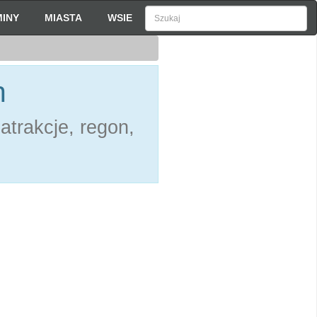
INY
MIASTA
WSIE
h
atrakcje, regon,