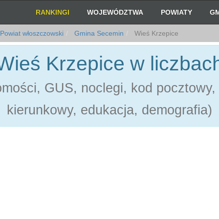
RANKINGI
WOJEWÓDZTWA
POWIATY
GM
Powiat włoszczowski
Gmina Secemin
Wieś Krzepice
Wieś Krzepice w liczbac
mości, GUS, noclegi, kod pocztowy, 
kierunkowy, edukacja, demografia)