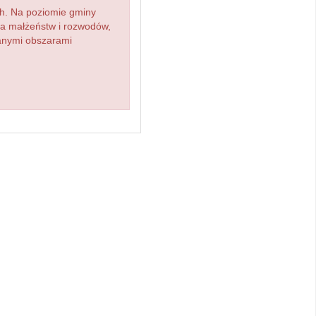
h. Na poziomie gminy
zba małżeństw i rozwodów,
ianymi obszarami