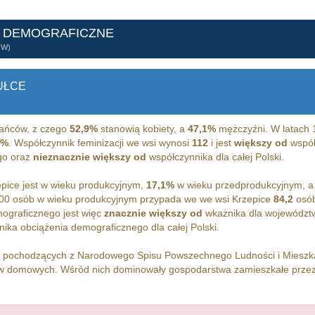
E DEMOGRAFICZNE
ÓW)
UŁCE
ańców, z czego
52,9%
stanowią kobiety, a
47,1%
mężczyźni. W latach 
6%
. Współczynnik feminizacji we wsi wynosi
112
i jest
większy od
współc
go oraz
nieznacznie większy od
współczynnika dla całej Polski.
pice jest w wieku produkcyjnym,
17,1%
w wieku przedprodukcyjnym, 
00 osób w wieku produkcyjnym przypada we we wsi Krzepice
84,2
osób
ograficznego jest więc
znacznie większy od
wkażnika dla województw
ika obciążenia demograficznego dla całej Polski.
h pochodzących z Narodowego Spisu Powszechnego Ludności i Miesz
 domowych. Wśród nich dominowały gospodarstwa zamieszkałe prze