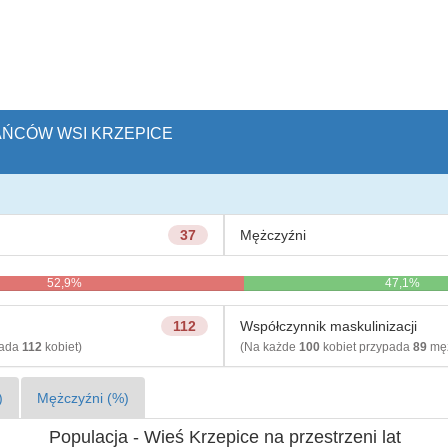
KAŃCÓW WSI KRZEPICE
37
Mężczyźni
52,9%
47,1%
112
Współczynnik maskulinizacji
pada
112
kobiet)
(Na każde
100
kobiet przypada
89
męż
)
Mężczyźni (%)
Populacja - Wieś Krzepice na przestrzeni lat