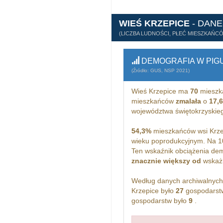
WIEŚ KRZEPICE
- DAN
(LICZBA LUDNOŚCI, PŁEĆ MIESZKAŃC
DEMOGRAFIA W PIG
(Źródło: GUS, NSP 2021)
Wieś Krzepice ma
70
mieszk
mieszkańców
zmalała
o
17,
województwa świętokrzyskie
54,3%
mieszkańców wsi Krze
wieku poprodukcyjnym. Na 1
Ten wskaźnik obciążenia dem
znacznie większy od
wskażn
Według danych archiwalnyc
Krzepice było
27
gospodarstw
gospodarstw było
9
.