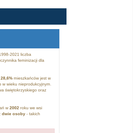
1998-2021 liczba
zynnika feminizacji dla
a
28,6%
mieszkańców jest w
 w wieku nieprodukcyjnym.
a świętokrzyskiego oraz
kań w
2002
roku we wsi
z
dwie osoby
- takich