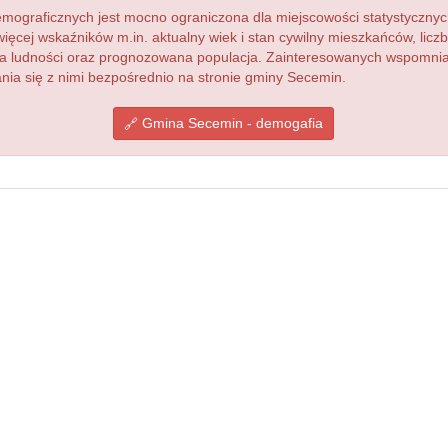
ograficznych jest mocno ograniczona dla miejscowości statystycznyc
więcej wskaźników m.in. aktualny wiek i stan cywilny mieszkańców, lic
acja ludności oraz prognozowana populacja. Zainteresowanych wspomn
ia się z nimi bezpośrednio na stronie gminy Secemin.
Gmina Secemin - demogafia