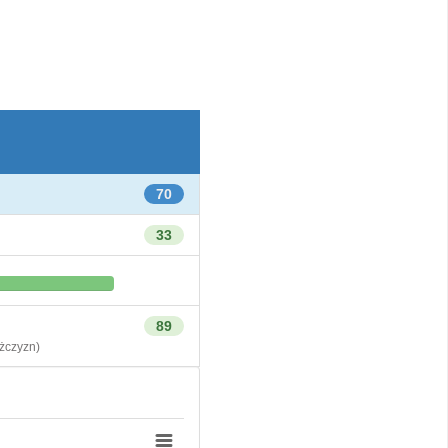
70
33
89
czyzn)