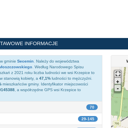
STAWOWE INFORMACJE
 w gminie
Secemin
. Należy do województwa
włoszczowskiego
. Według Narodowego Spisu
kań z 2021 roku liczba ludności we wsi Krzepice to
 stanowią kobiety, a
47,1%
ludności to mężczyźni.
%
mieszkańców gminy. Identyfikator miejscowości
0145388
, a współrzędne GPS wsi Krzepice to
70
29-145