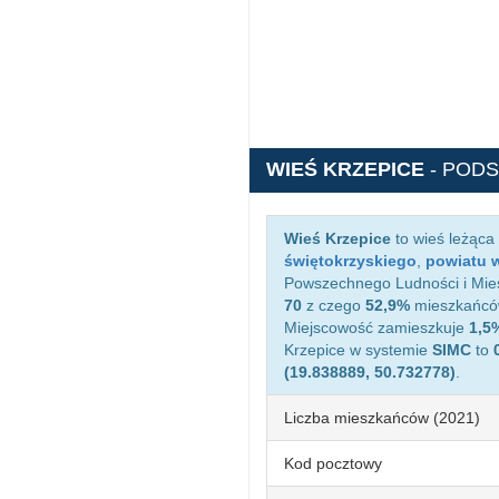
WIEŚ KRZEPICE
- POD
Wieś Krzepice
to wieś leżąca
świętokrzyskiego
,
powiatu 
Powszechnego Ludności i Miesz
70
z czego
52,9%
mieszkańców
Miejscowość zamieszkuje
1,5
Krzepice w systemie
SIMC
to
(19.838889, 50.732778)
.
Liczba mieszkańców (2021)
Kod pocztowy