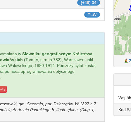
(+48) 34
TLW
spomniana w
Słowniku geograficznym Królestwa
łowiańskich
(Tom IV, strona 782), Warszawa: nakł.
sława Walewskiego, 1880-1914. Poniższy cytat został
 za pomocą oprogramowania optycznego
.
awkę
Współ
szczowaki, gm. Secemin, par. Dzierzgów. W 1827 r. 7
Kod S
ością Andrzeja Psarskiego h. Jastrzębiec. (Dług. I,