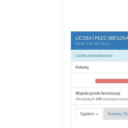
LICZBA I PŁEĆ MIESZ
(Źródło: GUS, NSP 2021)
Liczba mieszkańców
Kobiety
Współczynnik feminizacji
(Na każdych
100
mężczyzn przy
Ogółem
Kobiety (%