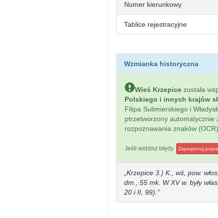
Numer kierunkowy
Tablice rejestracyjne
Wzmianka historyczna
Wieś Krzepice
została w
Polskiego i innych krajów s
Filipa Sulimierskiego i Włady
ptrzetworzony automatycznie
rozpoznawania znaków (OCR)
Jeśli widzisz błędy
Zaproponuj popr
Krzepice 3.) K., wś, pow. wło
dm., 55 mk. W XV w. były własn
20 i II, 99).