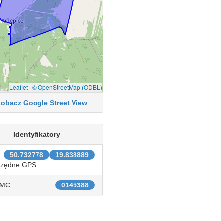
Leaflet
|
© OpenStreetMap (ODBL)
Zobacz Google Street View
Identyfikatory
50.732778
19.838889
rzędne GPS
IMC
0145388