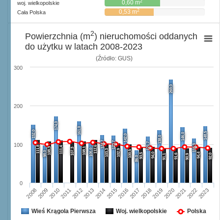
2
0,60 m
woj. wielkopolskie
2
0,53 m
Cała Polska
2
Powierzchnia (m
) nieruchomości oddanych
do użytku w latach 2008-2023
(Źródło: GUS)
300
269,0
200
174,0
161,0
152,0
148,5
146,0
142,0
138,0
124,7
123,7
121,7
100
116,3
111,8
112,6
111,4
108,3
108,1
107,3
105,0
103,3
102,9
100,5
98,0
94,0
94,4
93,5
91,6
92,0
91,1
90,9
86,0
0
2008
2009
2010
2011
2012
2013
2014
2015
2016
2017
2018
2019
2020
2021
2022
2023
Wieś Krągola Pierwsza
Woj. wielkopolskie
Polska