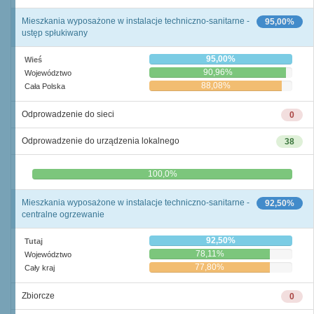
Mieszkania wyposażone w instalacje techniczno-sanitarne -
95,00%
ustęp spłukiwany
95,00%
Wieś
90,96%
Województwo
88,08%
Cała Polska
Odprowadzenie do sieci
0
Odprowadzenie do urządzenia lokalnego
38
0,0%
100,0%
Mieszkania wyposażone w instalacje techniczno-sanitarne -
92,50%
centralne ogrzewanie
92,50%
Tutaj
78,11%
Województwo
77,80%
Cały kraj
Zbiorcze
0