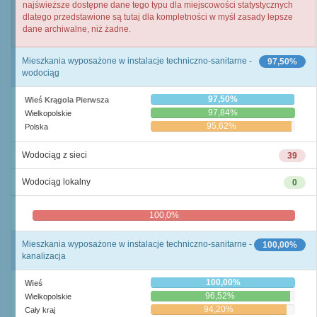
najświeższe dostępne dane tego typu dla miejscowości statystycznych
dlatego przedstawione są tutaj dla kompletności w myśl zasady lepsze
dane archiwalne, niż żadne.
Mieszkania wyposażone w instalacje techniczno-sanitarne -
97,50%
wodociąg
97,50%
Wieś Krągola Pierwsza
97,84%
Wielkopolskie
95,62%
Polska
Wodociąg z sieci
39
Wodociąg lokalny
0
100,0%
0,0%
Mieszkania wyposażone w instalacje techniczno-sanitarne -
100,00%
kanalizacja
100,00%
Wieś
96,52%
Wielkopolskie
94,20%
Cały kraj