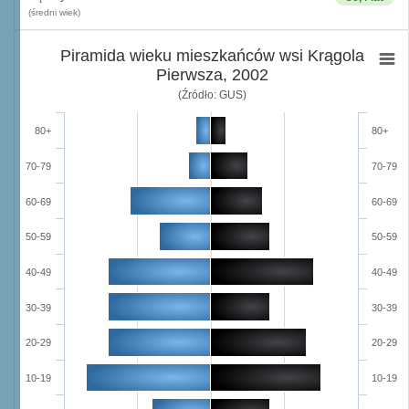
(średni wiek)
Piramida wieku mieszkańców wsi Krągola
Pierwsza, 2002
(Źródło: GUS)
80+
80+
70-79
70-79
60-69
60-69
50-59
50-59
40-49
40-49
30-39
30-39
20-29
20-29
10-19
10-19