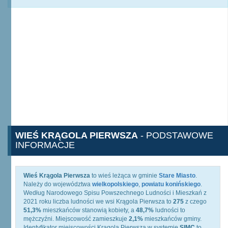
WIEŚ KRĄGOLA PIERWSZA
- PODSTAWOWE
INFORMACJE
Wieś Krągola Pierwsza
to wieś leżąca w gminie
Stare Miasto
.
Należy do województwa
wielkopolskiego
,
powiatu konińskiego
.
Według Narodowego Spisu Powszechnego Ludności i Mieszkań z
2021 roku liczba ludności we wsi Krągola Pierwsza to
275
z czego
51,3%
mieszkańców stanowią kobiety, a
48,7%
ludności to
mężczyźni. Miejscowość zamieszkuje
2,1%
mieszkańców gminy.
Identyfikator miejscowości Krągola Pierwsza w systemie
SIMC
to