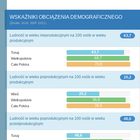
WSKAŹNIKI OBCIĄŻENIA DEMOGRAFICZNEGO
(Źródło: GUS, NSP 2021)
Ludność w wieku nieprodukcyjnym na 100 osób w wieku
63,7
produkcyjnym
63,7
Tutaj
69,7
Wielkopolskie
70,8
Cała Polska
Ludność w wieku poprodukcyjnym na 100 osób w wieku
20,2
produkcyjnym
20,2
Wieś
36,6
Wielkopolskie
39,5
Cała Polska
Ludność w wieku poprodukcyjnym na 100 osób w wieku
46,6
przedprodukcyjnym
46,6
Tutaj