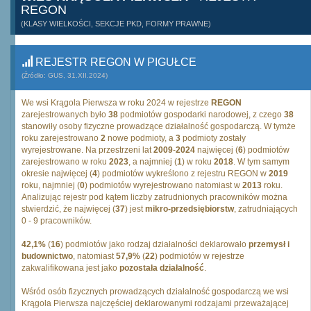
REGON
(KLASY WIELKOŚCI, SEKCJE PKD, FORMY PRAWNE)
REJESTR REGON W PIGUŁCE
(Źródło: GUS, 31.XII.2024)
We wsi Krągola Pierwsza w roku 2024 w rejestrze
REGON
zarejestrowanych było
38
podmiotów gospodarki narodowej, z czego
38
stanowiły osoby fizyczne prowadzące działalność gospodarczą. W tymże
roku zarejestrowano
2
nowe podmioty, a
3
podmioty zostały
wyrejestrowane. Na przestrzeni lat
2009
-
2024
najwięcej (
6
) podmiotów
zarejestrowano w roku
2023
, a najmniej (
1
) w roku
2018
. W tym samym
okresie najwięcej (
4
) podmiotów wykreślono z rejestru REGON w
2019
roku, najmniej (
0
) podmiotów wyrejestrowano natomiast w
2013
roku.
Analizując rejestr pod kątem liczby zatrudnionych pracowników można
stwierdzić, że najwięcej (
37
) jest
mikro-przedsiębiorstw
, zatrudniających
0 - 9 pracowników.
42,1%
(
16
) podmiotów jako rodzaj działalności deklarowało
przemysł i
budownictwo
, natomiast
57,9%
(
22
) podmiotów w rejestrze
zakwalifikowana jest jako
pozostała działalność
.
Wśród osób fizycznych prowadzących działalność gospodarczą we wsi
Krągola Pierwsza najczęściej deklarowanymi rodzajami przeważającej