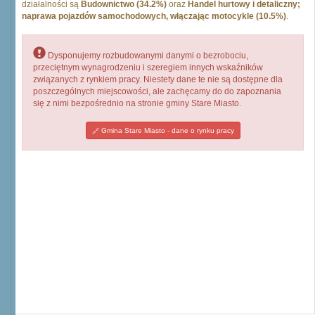
działalności są
Budownictwo (34.2%)
oraz
Handel hurtowy i detaliczny;
naprawa pojazdów samochodowych, włączając motocykle (10.5%)
.
Dysponujemy rozbudowanymi danymi o bezrobociu,
przeciętnym wynagrodzeniu i szeregiem innych wskaźników
związanych z rynkiem pracy. Niestety dane te nie są dostępne dla
poszczególnych miejscowości, ale zachęcamy do do zapoznania
się z nimi bezpośrednio na stronie gminy Stare Miasto.
Gmina Stare Miasto - dane o rynku pracy