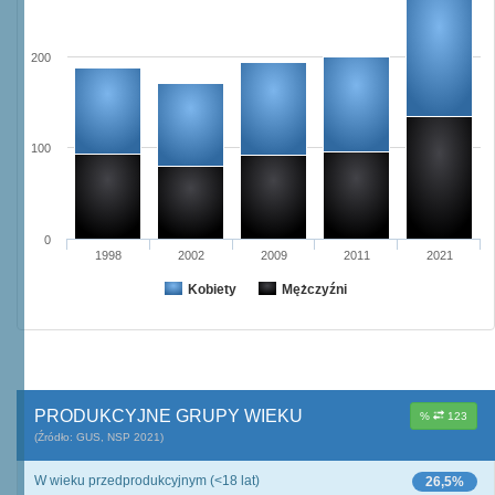
200
100
0
1998
2002
2009
2011
2021
Kobiety
Mężczyźni
PRODUKCYJNE GRUPY WIEKU
%
123
(Źródło: GUS, NSP 2021)
W wieku przedprodukcyjnym (<18 lat)
26,5%