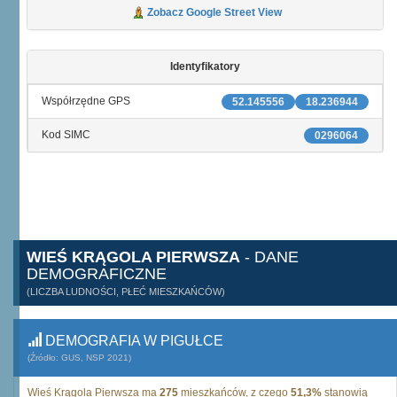
Zobacz Google Street View
Identyfikatory
Współrzędne GPS
52.145556
18.236944
Kod SIMC
0296064
WIEŚ KRĄGOLA PIERWSZA
- DANE
DEMOGRAFICZNE
(LICZBA LUDNOŚCI, PŁEĆ MIESZKAŃCÓW)
DEMOGRAFIA W PIGUŁCE
(Źródło: GUS, NSP 2021)
Wieś Krągola Pierwsza ma
275
mieszkańców, z czego
51,3%
stanowią