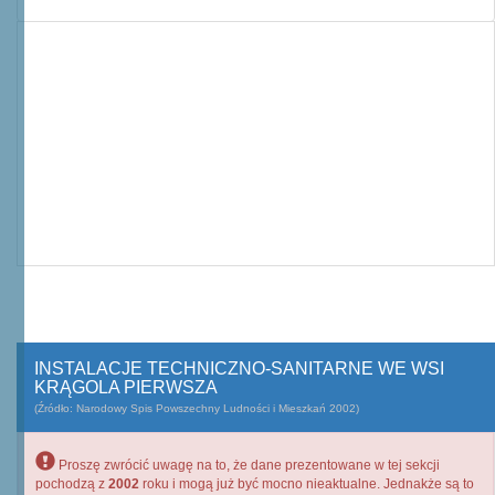
INSTALACJE TECHNICZNO-SANITARNE WE WSI
KRĄGOLA PIERWSZA
(Źródło: Narodowy Spis Powszechny Ludności i Mieszkań 2002)
Proszę zwrócić uwagę na to, że dane prezentowane w tej sekcji
pochodzą z
2002
roku i mogą już być mocno nieaktualne. Jednakże są to