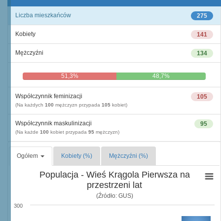
Liczba mieszkańców
275
Kobiety
141
Mężczyźni
134
51,3%
48,7%
Współczynnik feminizacji
105
(Na każdych
100
mężczyzn przypada
105
kobiet)
Współczynnik maskulinizacji
95
(Na każde
100
kobiet przypada
95
mężczyzn)
Ogółem
Kobiety (%)
Mężczyźni (%)
Populacja - Wieś Krągola Pierwsza na
przestrzeni lat
(Źródło: GUS)
300