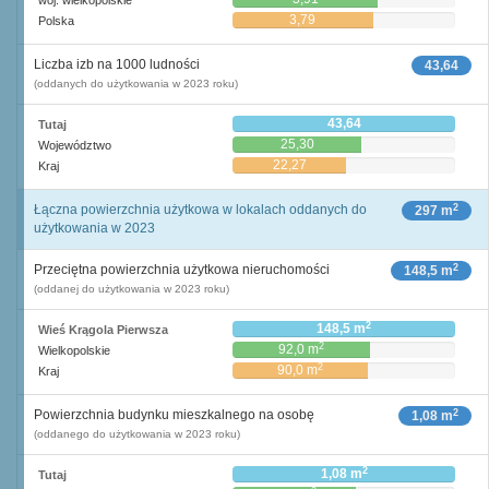
woj. wielkopolskie
3,79
Polska
Liczba izb na 1000 ludności
43,64
(oddanych do użytkowania w 2023 roku)
43,64
Tutaj
25,30
Województwo
22,27
Kraj
2
Łączna powierzchnia użytkowa w lokalach oddanych do
297 m
użytkowania w 2023
2
Przeciętna powierzchnia użytkowa nieruchomości
148,5 m
(oddanej do użytkowania w 2023 roku)
2
148,5 m
Wieś Krągola Pierwsza
2
92,0 m
Wielkopolskie
2
90,0 m
Kraj
2
Powierzchnia budynku mieszkalnego na osobę
1,08 m
(oddanego do użytkowania w 2023 roku)
2
1,08 m
Tutaj