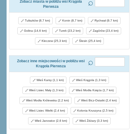
Zobacz miasta w pobliżu wsi Krągola
Pierwsza
Tuliszków (8,7 km)
Konin (8,7 km)
Rychwał (9,7 km)
Golina (14,6 km)
Turek (23,2 km)
Zagórów (23,4 km)
Kleczew (25,3 km)
Ślesin (25,4 km)
Zobacz inne miejscowości w pobliżu wsi
Krągola Pierwsza
Wieś Karsy (1,1 km)
Wieś Krągola (1,3 km)
Wieś Lisiec Mały (1,3 km)
Wieś Modła Księża (1,7 km)
Wieś Modła Królewska (2,2 km)
Wieś Bicz-Ostatki (2,4 km)
Wieś Lisiec Wielki (2,4 km)
Kolonia Kruszyna (2,5 km)
Wieś Janowice (2,6 km)
Wieś Żdżary (3,3 km)