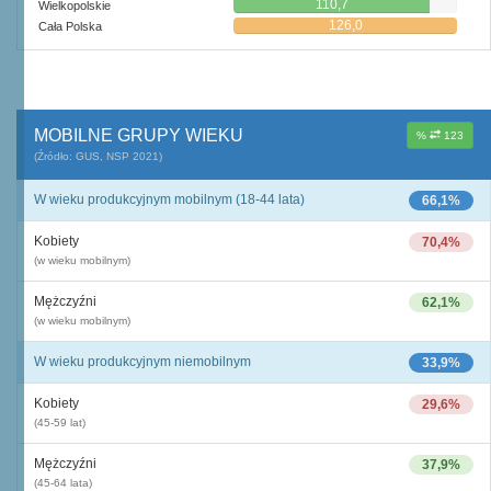
110,7
Wielkopolskie
126,0
Cała Polska
MOBILNE GRUPY WIEKU
%
123
(Źródło: GUS, NSP 2021)
W wieku produkcyjnym mobilnym (18-44 lata)
66,1%
Kobiety
70,4%
(w wieku mobilnym)
Mężczyźni
62,1%
(w wieku mobilnym)
W wieku produkcyjnym niemobilnym
33,9%
Kobiety
29,6%
(45-59 lat)
Mężczyźni
37,9%
(45-64 lata)