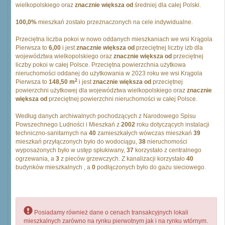
wielkopolskiego oraz
znacznie większa od
średniej dla całej Polski.
100,0%
mieszkań zostało przeznaczonych na cele indywidualne.
Przeciętna liczba pokoi w nowo oddanych mieszkaniach we wsi Krągola
Pierwsza to
6,00
i jest
znacznie większa od
przeciętnej liczby izb dla
województwa wielkopolskiego oraz
znacznie większa od
przeciętnej
liczby pokoi w całej Polsce. Przeciętna powierzchnia użytkowa
nieruchomości oddanej do użytkowania w 2023 roku we wsi Krągola
2
Pierwsza to
148,50 m
i jest
znacznie większa od
przeciętnej
powierzchni użytkowej dla województwa wielkopolskiego oraz
znacznie
większa od
przeciętnej powierzchni nieruchomości w całej Polsce.
Według danych archiwalnych pochodzących z Narodowego Spisu
Powszechnego Ludności i Mieszkań z
2002
roku dotyczących instalacji
techniczno-sanitarnych na
40
zamieszkałych wówczas mieszkań
39
mieszkań przyłączonych było do wodociągu,
38
nieruchomości
wyposażonych było w ustęp spłukiwany,
37
korzystało z centralnego
ogrzewania, a
3
z pieców grzewczych. Z kanalizacji korzystało
40
budynków mieszkalnych , a
0
podłączonych było do gazu sieciowego.
Posiadamy również dane o cenach transakcyjnych lokali
mieszkalnych zarówno na rynku pierwotnym jak i na rynku wtórnym.