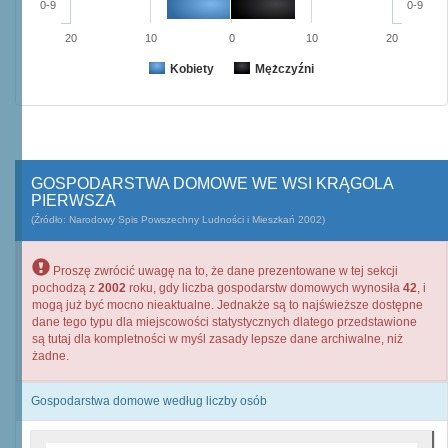
0-9
0-9
20
10
0
10
20
Kobiety
Mężczyźni
GOSPODARSTWA DOMOWE WE WSI KRĄGOLA
PIERWSZA
(Źródło: Narodowy Spis Powszechny Ludności i Mieszkań 2002)
Proszę zwrócić uwagę na to, że dane prezentowane w tej sekcji
pochodzą z
2002
roku, gdy liczba gospodarstw domowych wynosiła
42
, i
mogą już być mocno nieaktualne. Jednakże są to najświeższe dostępne
dane tego typu dla miejscowości statystycznych dlatego przedstawione
są tutaj dla kompletności w myśl zasady lepsze dane archiwalne, niż
żadne.
Gospodarstwa domowe według liczby osób