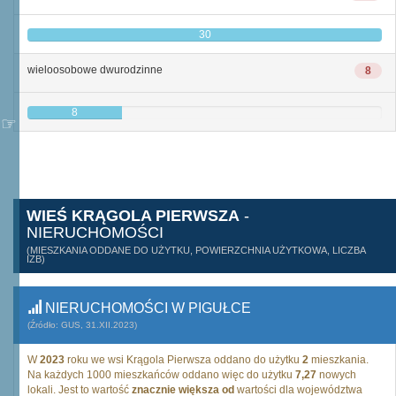
30
wieloosobowe dwurodzinne
8
8
WIEŚ KRĄGOLA PIERWSZA
-
NIERUCHOMOŚCI
(MIESZKANIA ODDANE DO UŻYTKU, POWIERZCHNIA UŻYTKOWA, LICZBA
IZB)
NIERUCHOMOŚCI W PIGUŁCE
(Źródło: GUS, 31.XII.2023)
W
2023
roku we wsi Krągola Pierwsza oddano do użytku
2
mieszkania.
Na każdych 1000 mieszkańców oddano więc do użytku
7,27
nowych
lokali. Jest to wartość
znacznie większa od
wartości dla województwa