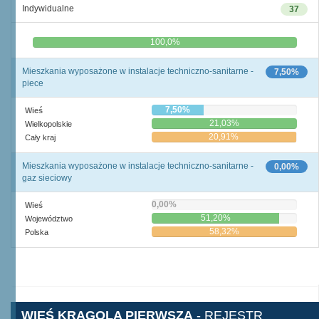
Indywidualne
37
0,0%
100,0%
Mieszkania wyposażone w instalacje techniczno-sanitarne -
7,50%
piece
7,50%
Wieś
21,03%
Wielkopolskie
20,91%
Cały kraj
Mieszkania wyposażone w instalacje techniczno-sanitarne -
0,00%
gaz sieciowy
0,00%
Wieś
51,20%
Województwo
58,32%
Polska
WIEŚ KRĄGOLA PIERWSZA
- REJESTR