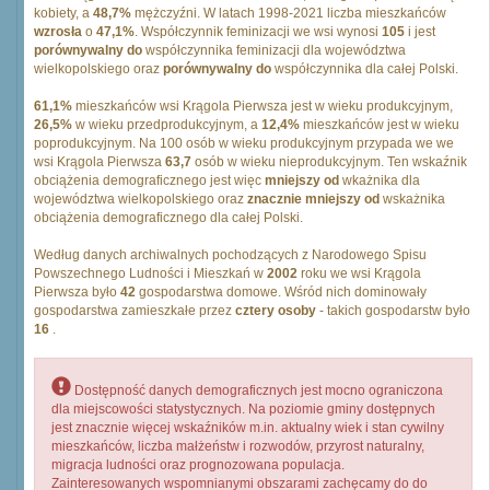
kobiety, a
48,7%
mężczyźni. W latach 1998-2021 liczba mieszkańców
wzrosła
o
47,1%
. Współczynnik feminizacji we wsi wynosi
105
i jest
porównywalny do
współczynnika feminizacji dla województwa
wielkopolskiego oraz
porównywalny do
współczynnika dla całej Polski.
61,1%
mieszkańców wsi Krągola Pierwsza jest w wieku produkcyjnym,
26,5%
w wieku przedprodukcyjnym, a
12,4%
mieszkańców jest w wieku
poprodukcyjnym. Na 100 osób w wieku produkcyjnym przypada we we
wsi Krągola Pierwsza
63,7
osób w wieku nieprodukcyjnym. Ten wskaźnik
obciążenia demograficznego jest więc
mniejszy od
wkażnika dla
województwa wielkopolskiego oraz
znacznie mniejszy od
wskażnika
obciążenia demograficznego dla całej Polski.
Według danych archiwalnych pochodzących z Narodowego Spisu
Powszechnego Ludności i Mieszkań w
2002
roku we wsi Krągola
Pierwsza było
42
gospodarstwa domowe. Wśród nich dominowały
gospodarstwa zamieszkałe przez
cztery osoby
- takich gospodarstw było
16
.
Dostępność danych demograficznych jest mocno ograniczona
dla miejscowości statystycznych. Na poziomie gminy dostępnych
jest znacznie więcej wskaźników m.in. aktualny wiek i stan cywilny
mieszkańców, liczba małżeństw i rozwodów, przyrost naturalny,
migracja ludności oraz prognozowana populacja.
Zainteresowanych wspomnianymi obszarami zachęcamy do do