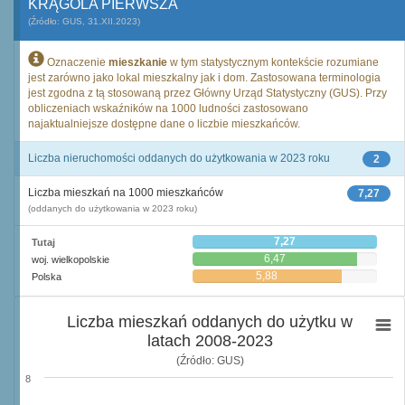
KRĄGOLA PIERWSZA
(Źródło: GUS, 31.XII.2023)
Oznaczenie
mieszkanie
w tym statystycznym kontekście rozumiane
jest zarówno jako lokal mieszkalny jak i dom. Zastosowana terminologia
jest zgodna z tą stosowaną przez Główny Urząd Statystyczny (GUS). Przy
obliczeniach wskaźników na 1000 ludności zastosowano
najaktualniejsze dostępne dane o liczbie mieszkańców.
Liczba nieruchomości oddanych do użytkowania w 2023 roku
2
Liczba mieszkań na 1000 mieszkańców
7,27
(oddanych do użytkowania w 2023 roku)
7,27
Tutaj
6,47
woj. wielkopolskie
5,88
Polska
Liczba mieszkań oddanych do użytku w
latach 2008-2023
(Źródło: GUS)
8