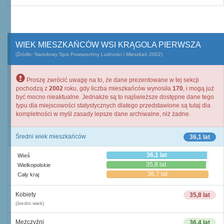
WIEK MIESZKAŃCÓW WSI KRĄGOLA PIERWSZA
(Źródło: Narodowy Spis Powszechny Ludności i Mieszkań 2002)
Proszę zwrócić uwagę na to, że dane prezentowane w tej sekcji
pochodzą z
2002
roku, gdy liczba mieszkańców wynosiła
170
, i mogą już
być mocno nieaktualne. Jednakże są to najświeższe dostępne dane tego
typu dla miejscowości statystycznych dlatego przedstawione są tutaj dla
kompletności w myśl zasady lepsze dane archiwalne, niż żadne.
Średni wiek mieszkańców
36,1 lat
36,1 lat
Wieś
35,8 lat
Wielkopolskie
36,7 lat
Cały kraj
Kobiety
35,8 lat
(średni wiek)
Mężczyźni
36,4 lat