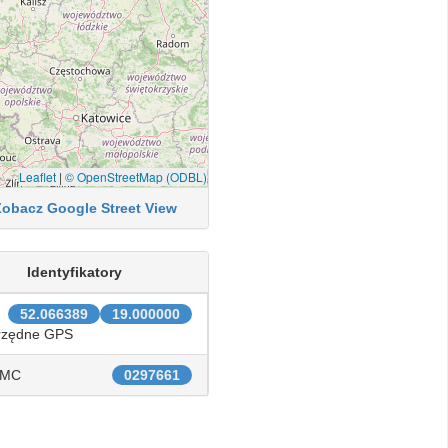
Leaflet
|
© OpenStreetMap (ODBL)
Zobacz Google Street View
Identyfikatory
52.066389
19.000000
rzędne GPS
IMC
0297661