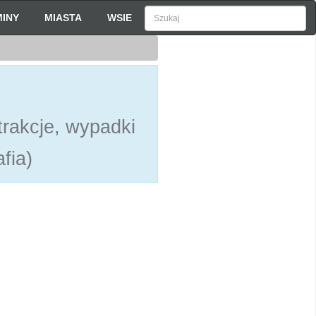
INY
MIASTA
WSIE
rakcje, wypadki
fia)