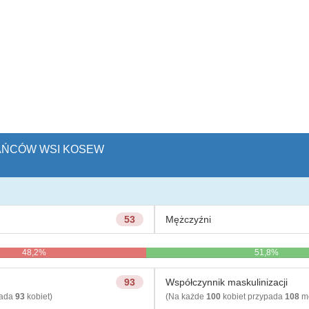
KAŃCÓW WSI KOSEW
53
Mężczyźni
48,2%
51,8%
93
Współczynnik maskulinizacji
pada
93
kobiet)
(Na każde
100
kobiet przypada
108
mę