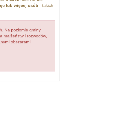
ięc lub więcej osób
- takich
h. Na poziomie gminy
zba małżeństw i rozwodów,
ianymi obszarami