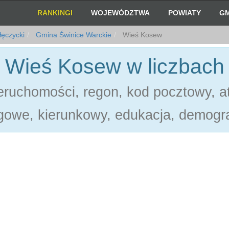
RANKINGI
WOJEWÓDZTWA
POWIATY
GM
łęczycki
Gmina Świnice Warckie
Wieś Kosew
Wieś Kosew w liczbach
ruchomości, regon, kod pocztowy, at
gowe, kierunkowy, edukacja, demogra