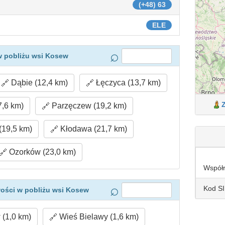
(+48) 63
ELE
w pobliżu wsi Kosew
Dąbie (12,4 km)
Łęczyca (13,7 km)
,6 km)
Parzęczew (19,2 km)
(19,5 km)
Kłodawa (21,7 km)
Ozorków (23,0 km)
Współ
Kod S
ości w pobliżu wsi Kosew
(1,0 km)
Wieś Bielawy (1,6 km)