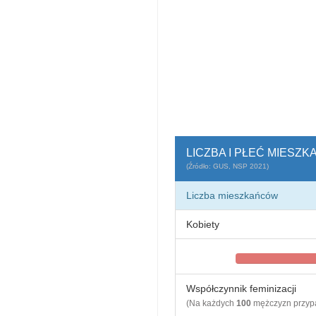
LICZBA I PŁEĆ MIESZ
(Źródło: GUS, NSP 2021)
Liczba mieszkańców
Kobiety
Współczynnik feminizacji
(Na każdych
100
mężczyzn przy