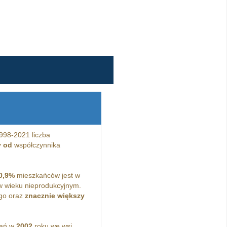
998-2021 liczba
y od
współczynnika
0,9%
mieszkańców jest w
 wieku nieprodukcyjnym.
go oraz
znacznie większy
kań w
2002
roku we wsi