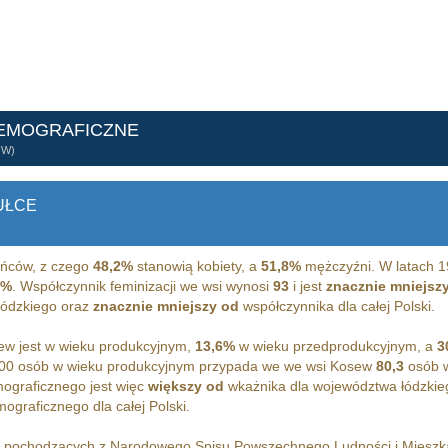
DEMOGRAFICZNE
ÓW)
UŁCE
ńców, z czego
48,2%
stanowią kobiety, a
51,8%
mężczyźni. W latach 1
3%
. Współczynnik feminizacji we wsi wynosi
93
i jest
znacznie mniejsz
 łódzkiego oraz
znacznie mniejszy od
współczynnika dla całej Polski.
w jest w wieku produkcyjnym,
13,6%
w wieku przedprodukcyjnym, a
3
00 osób w wieku produkcyjnym przypada we we wsi Kosew
80,3
osób w
ograficznego jest więc
większy od
wkażnika dla województwa łódzkie
graficznego dla całej Polski.
h pochodzących z Narodowego Spisu Powszechnego Ludności i Miesz