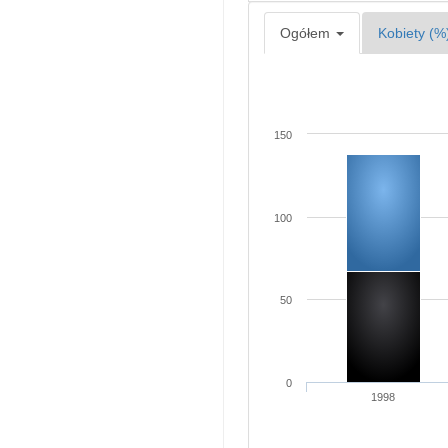
Ogółem
Kobiety (%
150
100
50
0
1998