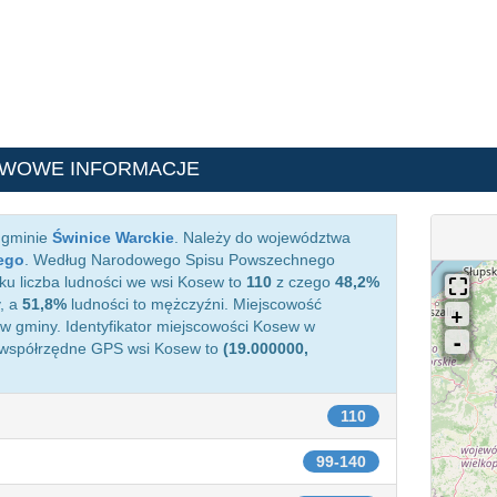
AWOWE INFORMACJE
 gminie
Świnice Warckie
. Należy do województwa
ego
. Według Narodowego Spisu Powszechnego
ku liczba ludności we wsi Kosew to
110
z czego
48,2%
, a
51,8%
ludności to mężczyźni. Miejscowość
 gminy. Identyfikator miejscowości Kosew w
 współrzędne GPS wsi Kosew to
(19.000000,
110
99-140