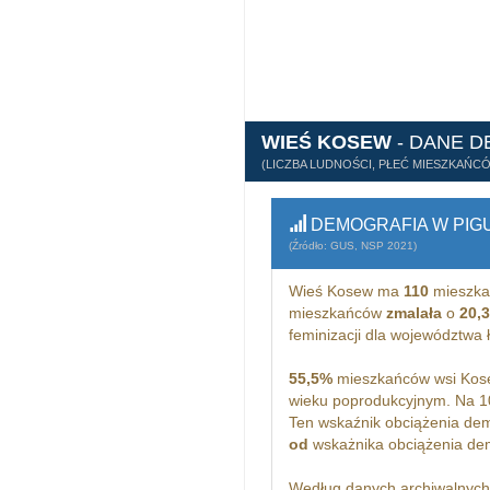
WIEŚ KOSEW
- DANE 
(LICZBA LUDNOŚCI, PŁEĆ MIESZKAŃC
DEMOGRAFIA W PIG
(Źródło: GUS, NSP 2021)
Wieś Kosew ma
110
mieszka
mieszkańców
zmalała
o
20,
feminizacji dla województwa
55,5%
mieszkańców wsi Kose
wieku poprodukcyjnym. Na 1
Ten wskaźnik obciążenia dem
od
wskażnika obciążenia demo
Według danych archiwalnyc