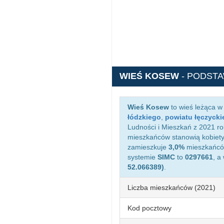
WIEŚ KOSEW
- PODST
Wieś Kosew
to wieś leżąca w
łódzkiego
,
powiatu łęczycki
Ludności i Mieszkań z 2021 ro
mieszkańców stanowią kobiety
zamieszkuje
3,0%
mieszkańców
systemie
SIMC
to
0297661
, a
52.066389)
.
Liczba mieszkańców (2021)
Kod pocztowy