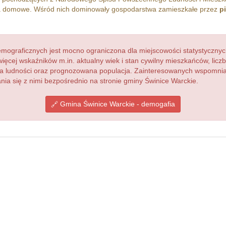
 domowe. Wśród nich dominowały gospodarstwa zamieszkałe przez
p
ograficznych jest mocno ograniczona dla miejscowości statystycznyc
więcej wskaźników m.in. aktualny wiek i stan cywilny mieszkańców, lic
acja ludności oraz prognozowana populacja. Zainteresowanych wspomn
a się z nimi bezpośrednio na stronie gminy Świnice Warckie.
Gmina Świnice Warckie - demogafia