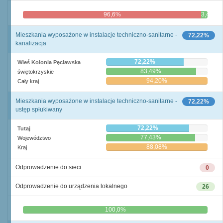
96,6%
3,4%
Mieszkania wyposażone w instalacje techniczno-sanitarne -
72,22%
kanalizacja
72,22%
Wieś Kolonia Pęcławska
83,49%
świętokrzyskie
94,20%
Cały kraj
Mieszkania wyposażone w instalacje techniczno-sanitarne -
72,22%
ustęp spłukiwany
72,22%
Tutaj
77,43%
Województwo
88,08%
Kraj
Odprowadzenie do sieci
0
Odprowadzenie do urządzenia lokalnego
26
0,0%
100,0%