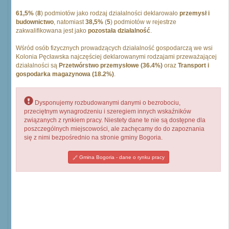
61,5%
(
8
) podmiotów jako rodzaj działalności deklarowało
przemysł i
budownictwo
, natomiast
38,5%
(
5
) podmiotów w rejestrze
zakwalifikowana jest jako
pozostała działalność
.
Wśród osób fizycznych prowadzących działalność gospodarczą we wsi
Kolonia Pęcławska najczęściej deklarowanymi rodzajami przeważającej
działalności są
Przetwórstwo przemysłowe (36.4%)
oraz
Transport i
gospodarka magazynowa (18.2%)
.
Dysponujemy rozbudowanymi danymi o bezrobociu,
przeciętnym wynagrodzeniu i szeregiem innych wskaźników
związanych z rynkiem pracy. Niestety dane te nie są dostępne dla
poszczególnych miejscowości, ale zachęcamy do do zapoznania
się z nimi bezpośrednio na stronie gminy Bogoria.
Gmina Bogoria - dane o rynku pracy