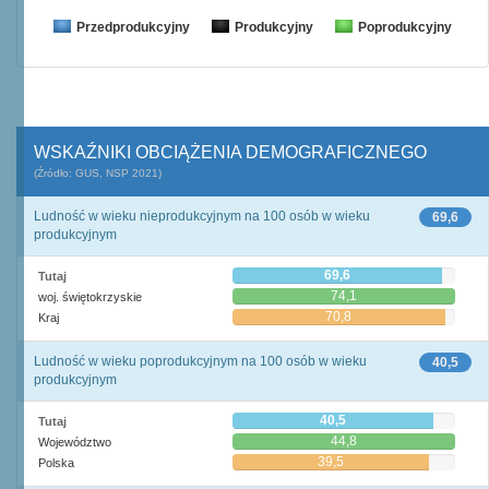
Przedprodukcyjny
Produkcyjny
Poprodukcyjny
WSKAŹNIKI OBCIĄŻENIA DEMOGRAFICZNEGO
(Źródło: GUS, NSP 2021)
Ludność w wieku nieprodukcyjnym na 100 osób w wieku
69,6
produkcyjnym
69,6
Tutaj
74,1
woj. świętokrzyskie
70,8
Kraj
Ludność w wieku poprodukcyjnym na 100 osób w wieku
40,5
produkcyjnym
40,5
Tutaj
44,8
Województwo
39,5
Polska