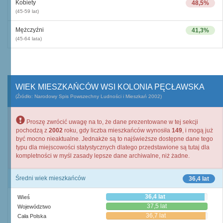
Kobiety
48,5%
(45-59 lat)
Mężczyźni
41,3%
(45-64 lata)
WIEK MIESZKAŃCÓW WSI KOLONIA PĘCŁAWSKA
(Źródło: Narodowy Spis Powszechny Ludności i Mieszkań 2002)
Proszę zwrócić uwagę na to, że dane prezentowane w tej sekcji
pochodzą z
2002
roku, gdy liczba mieszkańców wynosiła
149
, i mogą już
być mocno nieaktualne. Jednakże są to najświeższe dostępne dane tego
typu dla miejscowości statystycznych dlatego przedstawione są tutaj dla
kompletności w myśl zasady lepsze dane archiwalne, niż żadne.
Średni wiek mieszkańców
36,4 lat
36,4 lat
Wieś
37,5 lat
Województwo
36,7 lat
Cała Polska