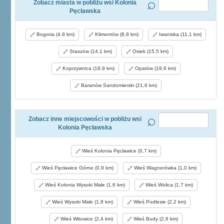
Zobacz miasta w pobliżu wsi Kolonia
Pęcławska
Bogoria (4,9 km)
Klimontów (8,9 km)
Iwaniska (11,1 km)
Staszów (14,1 km)
Osiek (15,5 km)
Koprzywnica (18,9 km)
Opatów (19,6 km)
Baranów Sandomierski (21,6 km)
Zobacz inne miejscowości w pobliżu wsi
Kolonia Pęcławska
Wieś Kolonia Pęcławice (0,7 km)
Wieś Pęcławice Górne (0,9 km)
Wieś Wagnerówka (1,0 km)
Wieś Kolonia Wysoki Małe (1,6 km)
Wieś Wolica (1,7 km)
Wieś Wysoki Małe (1,8 km)
Wieś Podlesie (2,2 km)
Wieś Witowice (2,4 km)
Wieś Budy (2,6 km)