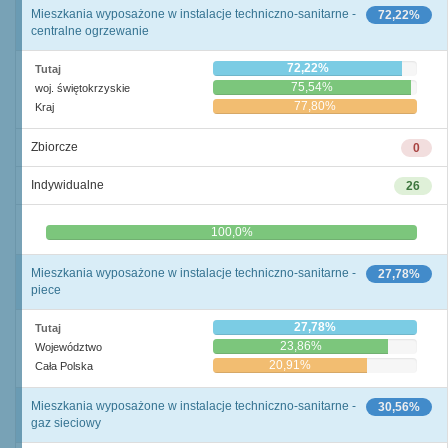
Mieszkania wyposażone w instalacje techniczno-sanitarne -
72,22%
centralne ogrzewanie
72,22%
Tutaj
75,54%
woj. świętokrzyskie
77,80%
Kraj
Zbiorcze
0
Indywidualne
26
0,0%
100,0%
Mieszkania wyposażone w instalacje techniczno-sanitarne -
27,78%
piece
27,78%
Tutaj
23,86%
Województwo
20,91%
Cała Polska
Mieszkania wyposażone w instalacje techniczno-sanitarne -
30,56%
gaz sieciowy