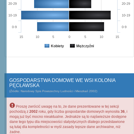
20-29
20-29
10-19
10-19
0-9
0-9
15
10
5
0
5
10
15
Kobiety
Mężczyźni
GOSPODARSTWA DOMOWE WE WSI KOLONIA
PĘCŁAWSKA
(Źródło: Narodowy Spis Powszechny Ludności i Mieszkań 2002)
Proszę zwrócić uwagę na to, że dane prezentowane w tej sekcji
pochodzą z
2002
roku, gdy liczba gospodarstw domowych wynosiła
36
, i
mogą już być mocno nieaktualne. Jednakże są to najświeższe dostępne
dane tego typu dla miejscowości statystycznych dlatego przedstawione
są tutaj dla kompletności w myśl zasady lepsze dane archiwalne, niż
żadne.