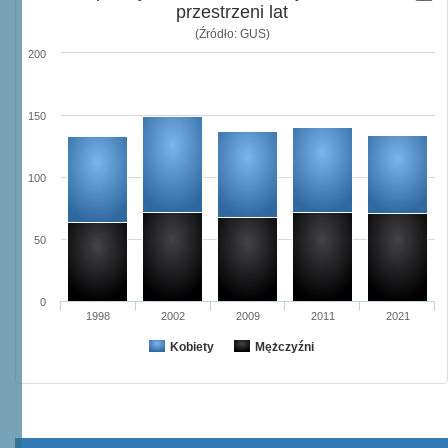
przestrzeni lat
(Źródło: GUS)
200
150
100
50
0
1998
2002
2009
2011
2021
Kobiety
Mężczyźni