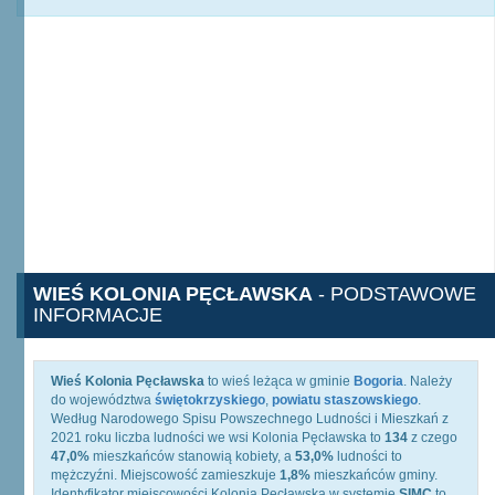
WIEŚ KOLONIA PĘCŁAWSKA
- PODSTAWOWE
INFORMACJE
Wieś Kolonia Pęcławska
to wieś leżąca w gminie
Bogoria
. Należy
do województwa
świętokrzyskiego
,
powiatu staszowskiego
.
Według Narodowego Spisu Powszechnego Ludności i Mieszkań z
2021 roku liczba ludności we wsi Kolonia Pęcławska to
134
z czego
47,0%
mieszkańców stanowią kobiety, a
53,0%
ludności to
mężczyźni. Miejscowość zamieszkuje
1,8%
mieszkańców gminy.
Identyfikator miejscowości Kolonia Pęcławska w systemie
SIMC
to