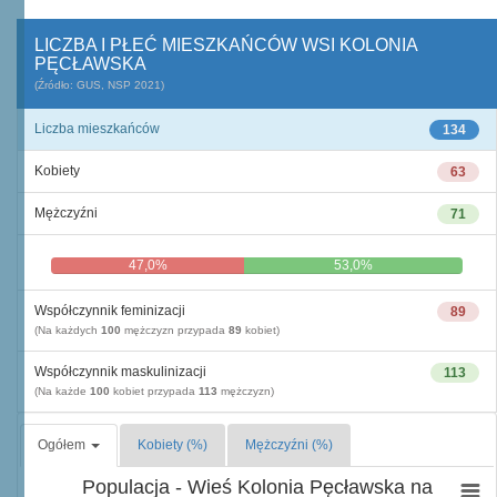
LICZBA I PŁEĆ MIESZKAŃCÓW WSI KOLONIA
PĘCŁAWSKA
(Źródło: GUS, NSP 2021)
Liczba mieszkańców
134
Kobiety
63
Mężczyźni
71
47,0%
53,0%
Współczynnik feminizacji
89
(Na każdych
100
mężczyzn przypada
89
kobiet)
Współczynnik maskulinizacji
113
(Na każde
100
kobiet przypada
113
mężczyzn)
Ogółem
Kobiety (%)
Mężczyźni (%)
Populacja - Wieś Kolonia Pęcławska na