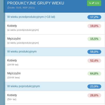
PRODUKCYJNE GRUPY WIEKU
%
123
(Źródło: GUS, NSP 2021)
W wieku przedprodukcyjnym (<18 lat)
17,2%
Kobiety
19,0%
(w wieku przedprodukcyjnym)
Mężczyźni
15,5%
(w wieku przedprodukcyjnym)
W wieku produkcyjnym
59,0%
Kobiety
52,4%
(18-59 lat)
Mężczyźni
64,8%
(18-64 lata)
W wieku poprodukcyjnym
23,9%
Kobiety
28,6%
(59+ lat)