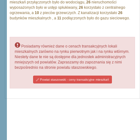
mieszkań przyłączonych było do wodociągu,
26
nieruchomości
wyposażonych było w ustęp spłukiwany,
26
korzystało z centralnego
ogrzewania, a
10
z pieców grzewczych. Z kanalizacji korzystało
26
budynków mieszkalnych , a
11
podłączonych było do gazu sieciowego.
Posiadamy również dane o cenach transakcyjnych lokali
mieszkalnych zarówno na rynku pierwotnym jak i na rynku wtórnym.
Niestety dane te nie są dostępne dla jednostek administracyjnych
mniejszych od powiatów. Zapraszamy do zapoznania się z nimi
bezpośrednio na stronie powiatu staszowskiego.
Powiat staszowski - ceny transakcyjne mieszkań