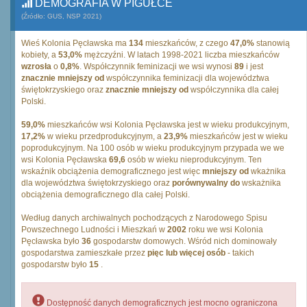
DEMOGRAFIA W PIGUŁCE
(Źródło: GUS, NSP 2021)
Wieś Kolonia Pęcławska ma
134
mieszkańców, z czego
47,0%
stanowią
kobiety, a
53,0%
mężczyźni. W latach 1998-2021 liczba mieszkańców
wzrosła
o
0,8%
. Współczynnik feminizacji we wsi wynosi
89
i jest
znacznie mniejszy od
współczynnika feminizacji dla województwa
świętokrzyskiego oraz
znacznie mniejszy od
współczynnika dla całej
Polski.
59,0%
mieszkańców wsi Kolonia Pęcławska jest w wieku produkcyjnym,
17,2%
w wieku przedprodukcyjnym, a
23,9%
mieszkańców jest w wieku
poprodukcyjnym. Na 100 osób w wieku produkcyjnym przypada we we
wsi Kolonia Pęcławska
69,6
osób w wieku nieprodukcyjnym. Ten
wskaźnik obciążenia demograficznego jest więc
mniejszy od
wkażnika
dla województwa świętokrzyskiego oraz
porównywalny do
wskażnika
obciążenia demograficznego dla całej Polski.
Według danych archiwalnych pochodzących z Narodowego Spisu
Powszechnego Ludności i Mieszkań w
2002
roku we wsi Kolonia
Pęcławska było
36
gospodarstw domowych. Wśród nich dominowały
gospodarstwa zamieszkałe przez
pięc lub więcej osób
- takich
gospodarstw było
15
.
Dostępność danych demograficznych jest mocno ograniczona