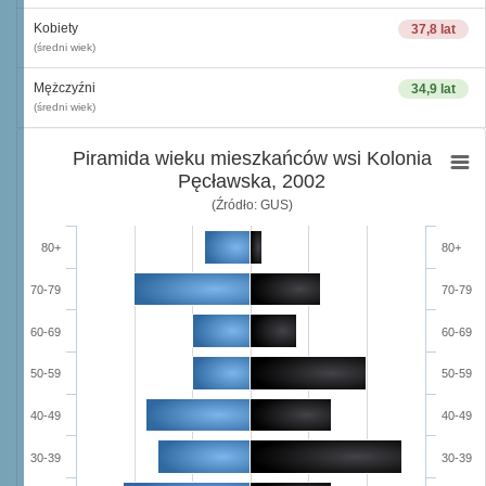
Kobiety
37,8 lat
(średni wiek)
Mężczyźni
34,9 lat
(średni wiek)
Piramida wieku mieszkańców wsi Kolonia
Pęcławska, 2002
(Źródło: GUS)
80+
80+
70-79
70-79
60-69
60-69
50-59
50-59
40-49
40-49
30-39
30-39