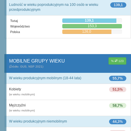
Ludność w wieku poprodukcyjnym na 100 osób w wieku
139,1
przedprodukcyjnym
139,1
Tutaj
153,3
Województwo
126,0
Polska
MOBILNE GRUPY WIEKU
%
123
(Źródło: GUS, NSP 2021)
W wieku produkcyjnym mobilnym (18-44 lata)
55,7%
Kobiety
51,5%
(w wieku mobilnym)
Mężczyźni
58,7%
(w wieku mobilnym)
W wieku produkcyjnym niemobilnym
44,3%