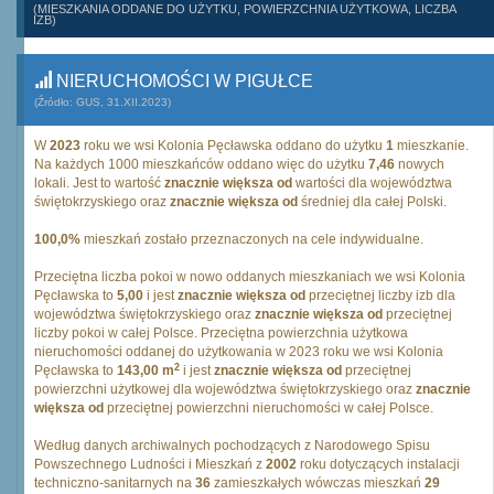
(MIESZKANIA ODDANE DO UŻYTKU, POWIERZCHNIA UŻYTKOWA, LICZBA
IZB)
NIERUCHOMOŚCI W PIGUŁCE
(Źródło: GUS, 31.XII.2023)
W
2023
roku we wsi Kolonia Pęcławska oddano do użytku
1
mieszkanie.
Na każdych 1000 mieszkańców oddano więc do użytku
7,46
nowych
lokali. Jest to wartość
znacznie większa od
wartości dla województwa
świętokrzyskiego oraz
znacznie większa od
średniej dla całej Polski.
100,0%
mieszkań zostało przeznaczonych na cele indywidualne.
Przeciętna liczba pokoi w nowo oddanych mieszkaniach we wsi Kolonia
Pęcławska to
5,00
i jest
znacznie większa od
przeciętnej liczby izb dla
województwa świętokrzyskiego oraz
znacznie większa od
przeciętnej
liczby pokoi w całej Polsce. Przeciętna powierzchnia użytkowa
nieruchomości oddanej do użytkowania w 2023 roku we wsi Kolonia
2
Pęcławska to
143,00 m
i jest
znacznie większa od
przeciętnej
powierzchni użytkowej dla województwa świętokrzyskiego oraz
znacznie
większa od
przeciętnej powierzchni nieruchomości w całej Polsce.
Według danych archiwalnych pochodzących z Narodowego Spisu
Powszechnego Ludności i Mieszkań z
2002
roku dotyczących instalacji
techniczno-sanitarnych na
36
zamieszkałych wówczas mieszkań
29