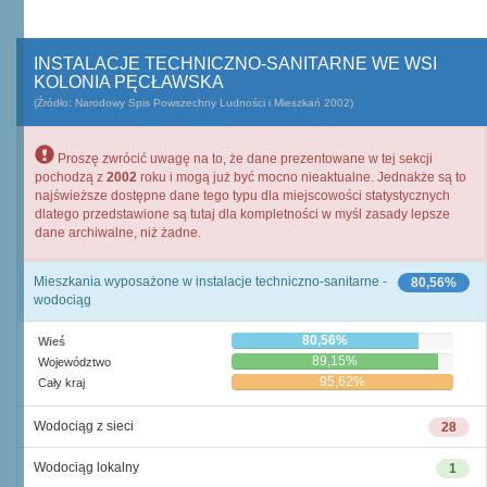
INSTALACJE TECHNICZNO-SANITARNE WE WSI
KOLONIA PĘCŁAWSKA
(Źródło: Narodowy Spis Powszechny Ludności i Mieszkań 2002)
Proszę zwrócić uwagę na to, że dane prezentowane w tej sekcji
pochodzą z
2002
roku i mogą już być mocno nieaktualne. Jednakże są to
najświeższe dostępne dane tego typu dla miejscowości statystycznych
dlatego przedstawione są tutaj dla kompletności w myśl zasady lepsze
dane archiwalne, niż żadne.
Mieszkania wyposażone w instalacje techniczno-sanitarne -
80,56%
wodociąg
80,56%
Wieś
89,15%
Województwo
95,62%
Cały kraj
Wodociąg z sieci
28
Wodociąg lokalny
1