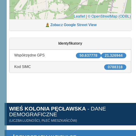
Leaflet
|
© OpenStreetMap (ODBL)
Zobacz Google Street View
Identyfikatory
Współrzędne GPS
50.637778
21.326944
Kod SIMC
0788318
WIEŚ KOLONIA PĘCŁAWSKA
- DANE
DEMOGRAFICZNE
(LICZBA LUDNOŚCI, PŁEĆ MIESZKAŃCÓW)