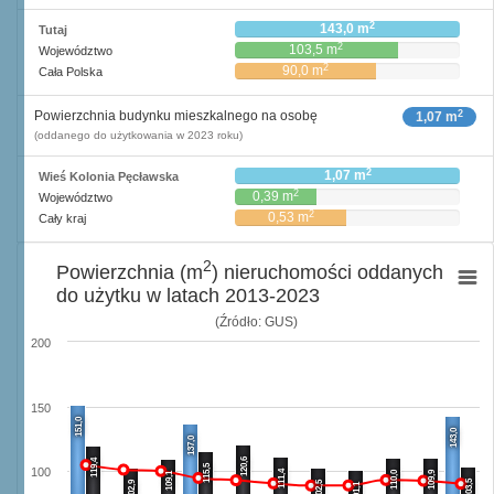
2
143,0 m
Tutaj
2
103,5 m
Województwo
2
90,0 m
Cała Polska
2
Powierzchnia budynku mieszkalnego na osobę
1,07 m
(oddanego do użytkowania w 2023 roku)
2
1,07 m
Wieś Kolonia Pęcławska
2
0,39 m
Województwo
2
0,53 m
Cały kraj
2
Powierzchnia (m
) nieruchomości oddanych
do użytku w latach 2013-2023
(Źródło: GUS)
200
150
151,0
143,0
137,0
120,6
119,4
115,5
100
111,4
110,0
109,9
109,1
103,5
102,9
102,5
101,1