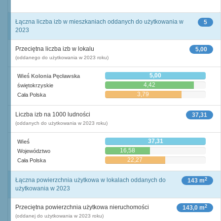
Łączna liczba izb w mieszkaniach oddanych do użytkowania w
5
2023
Przeciętna liczba izb w lokalu
5,00
(oddanego do użytkowania w 2023 roku)
5,00
Wieś Kolonia Pęcławska
4,42
świętokrzyskie
3,79
Cała Polska
Liczba izb na 1000 ludności
37,31
(oddanych do użytkowania w 2023 roku)
37,31
Wieś
16,58
Województwo
22,27
Cała Polska
2
Łączna powierzchnia użytkowa w lokalach oddanych do
143 m
użytkowania w 2023
2
Przeciętna powierzchnia użytkowa nieruchomości
143,0 m
(oddanej do użytkowania w 2023 roku)