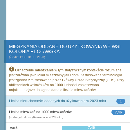
MIESZKANIA ODDANE DO UŻYTKOWANIA WE WSI
KOLONIA PĘCŁAWSKA
(Źródło: GUS, 31.XII.2023)
Oznaczenie
mieszkanie
w tym statystycznym kontekście rozumiane
jest zarówno jako lokal mieszkalny jak i dom. Zastosowana terminologia
jest zgodna z tą stosowaną przez Główny Urząd Statystyczny (GUS). Przy
obliczeniach wskaźników na 1000 ludności zastosowano
najaktualniejsze dostępne dane o liczbie mieszkańców.
Liczba nieruchomości oddanych do użytkowania w 2023 roku
1
Liczba mieszkań na 1000 mieszkańców
7,46
(oddanych do użytkowania w 2023 roku)
7,46
Wieś