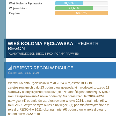
30,56%
Wieś Kolonia Pęcławska
41,61%
Województwo
58,32%
Cały kraj
WIEŚ KOLONIA PĘCŁAWSKA
- REJESTR
REGON
(KLASY WIELKOŚCI, SEKCJE PKD, FORMY PRAWNE)
REJESTR REGON W PIGUŁCE
(Źródło: GUS, 31.XII.2024)
We wsi Kolonia Pęcławska w roku 2024 w rejestrze
REGON
zarejestrowanych było
13
podmiotów gospodarki narodowej, z czego
11
stanowiły osoby fizyczne prowadzące działalność gospodarczą. W tymże
roku zarejestrowano
4
nowe podmioty. Na przestrzeni lat
2009
-
2024
najwięcej (
4
) podmiotów zarejestrowano w roku
2024
, a najmniej (
0
) w
roku
2022
. W tym samym okresie najwięcej (
3
) podmiotów wykreślono z
rejestru REGON w
2011
roku, najmniej (
0
) podmiotów wyrejestrowano
natomiast w
2022
roku.