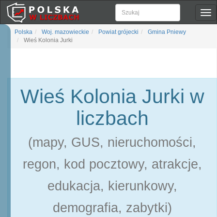
Pok
naw
Polska
Woj. mazowieckie
Powiat grójecki
Gmina Pniewy
Wieś Kolonia Jurki
Wieś Kolonia Jurki w
liczbach
(mapy, GUS, nieruchomości,
regon, kod pocztowy, atrakcje,
edukacja, kierunkowy,
demografia, zabytki)