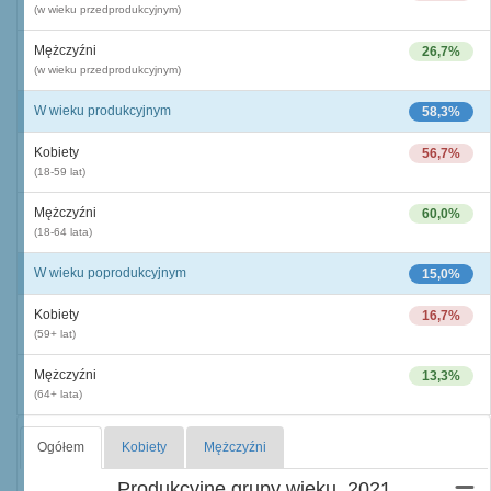
(w wieku przedprodukcyjnym)
Mężczyźni
26,7%
(w wieku przedprodukcyjnym)
W wieku produkcyjnym
58,3%
Kobiety
56,7%
(18-59 lat)
Mężczyźni
60,0%
(18-64 lata)
W wieku poprodukcyjnym
15,0%
Kobiety
16,7%
(59+ lat)
Mężczyźni
13,3%
(64+ lata)
Ogółem
Kobiety
Mężczyźni
Produkcyjne grupy wieku, 2021