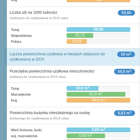
Kraj
Liczba izb na 1000 ludności
50,00
(oddanych do użytkowania w 2015 roku)
50,00
Tutaj
20,73
Województwo
15,89
Polska
2
Łączna powierzchnia użytkowa w lokalach oddanych do
50 m
użytkowania w 2015
2
Przeciętna powierzchnia użytkowa nieruchomości
50,0 m
(oddanej do użytkowania w 2015 roku)
2
50,0 m
Tutaj
2
91,8 m
Mazowieckie
2
99,8 m
Kraj
2
Powierzchnia budynku mieszkalnego na osobę
0,83 m
(oddanego do użytkowania w 2015 roku)
2
0,83 m
Wieś Kolonia Jurki
2
0,50 m
woj. mazowieckie