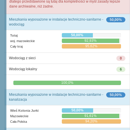
dlatego przedstawione są tutaj dla kompletności w myśl zasady lepsze
dane archiwalne, niż żadne.
Mieszkania wyposażone w instalacje techniczno-sanitarne -
50,00%
wodociąg
50,00%
Tutaj
92,93%
woj. mazowieckie
95,62%
Cały kraj
Wodociąg z sieci
0
Wodociąg lokalny
6
0,0%
100,0%
Mieszkania wyposażone w instalacje techniczno-sanitarne -
50,00%
kanalizacja
50,00%
Wieś Kolonia Jurki
91,61%
Mazowieckie
94,20%
Cała Polska