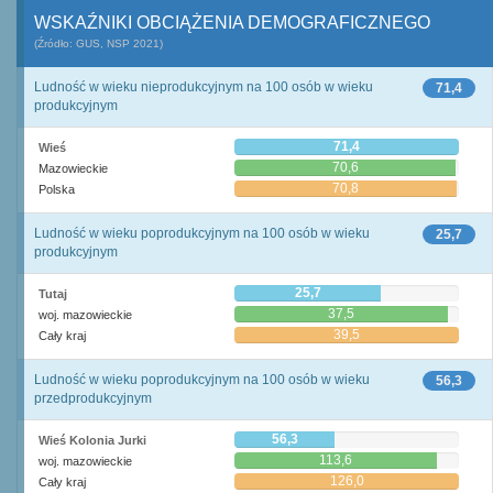
WSKAŹNIKI OBCIĄŻENIA DEMOGRAFICZNEGO
(Źródło: GUS, NSP 2021)
Ludność w wieku nieprodukcyjnym na 100 osób w wieku
71,4
produkcyjnym
71,4
Wieś
70,6
Mazowieckie
70,8
Polska
Ludność w wieku poprodukcyjnym na 100 osób w wieku
25,7
produkcyjnym
25,7
Tutaj
37,5
woj. mazowieckie
39,5
Cały kraj
Ludność w wieku poprodukcyjnym na 100 osób w wieku
56,3
przedprodukcyjnym
56,3
Wieś Kolonia Jurki
113,6
woj. mazowieckie
126,0
Cały kraj