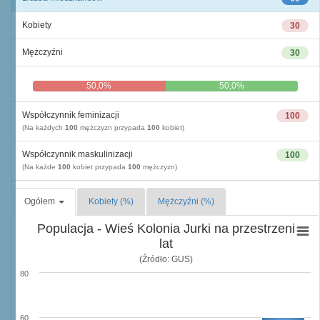
Kobiety
30
Mężczyźni
30
50,0%
50,0%
Współczynnik feminizacji
100
(Na każdych
100
mężczyzn przypada
100
kobiet)
Współczynnik maskulinizacji
100
(Na każde
100
kobiet przypada
100
mężczyzn)
Ogółem
Kobiety (%)
Mężczyźni (%)
Populacja - Wieś Kolonia Jurki na przestrzeni
lat
(Źródło: GUS)
80
60