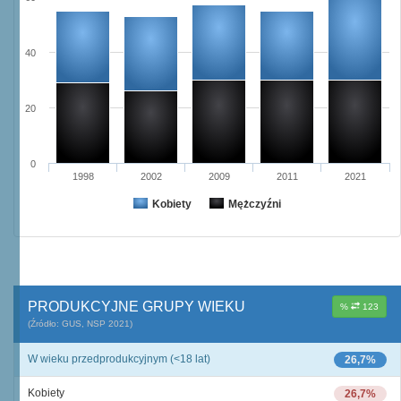
40
20
0
1998
2002
2009
2011
2021
Kobiety
Mężczyźni
PRODUKCYJNE GRUPY WIEKU
%
123
(Źródło: GUS, NSP 2021)
W wieku przedprodukcyjnym (<18 lat)
26,7%
Kobiety
26,7%