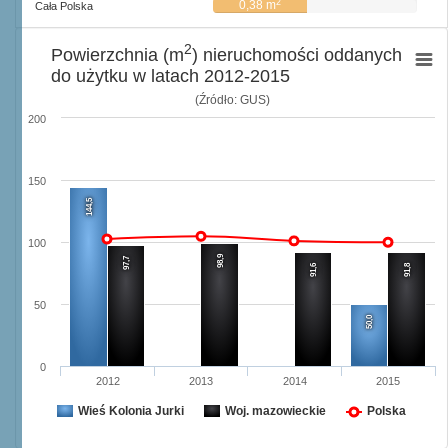
2
0,38 m
Cała Polska
2
Powierzchnia (m
) nieruchomości oddanych
do użytku w latach 2012-2015
(Źródło: GUS)
200
150
144,5
100
98,9
97,7
91,6
91,8
50
50,0
0
2012
2013
2014
2015
Wieś Kolonia Jurki
Woj. mazowieckie
Polska