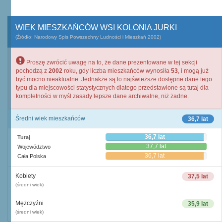
WIEK MIESZKAŃCÓW WSI KOLONIA JURKI
(Źródło: Narodowy Spis Powszechny Ludności i Mieszkań 2002)
Proszę zwrócić uwagę na to, że dane prezentowane w tej sekcji
pochodzą z
2002
roku, gdy liczba mieszkańców wynosiła
53
, i mogą już
być mocno nieaktualne. Jednakże są to najświeższe dostępne dane tego
typu dla miejscowości statystycznych dlatego przedstawione są tutaj dla
kompletności w myśl zasady lepsze dane archiwalne, niż żadne.
Średni wiek mieszkańców
36,7 lat
36,7 lat
Tutaj
37,7 lat
Województwo
36,7 lat
Cała Polska
Kobiety
37,5 lat
(średni wiek)
Mężczyźni
35,9 lat
(średni wiek)