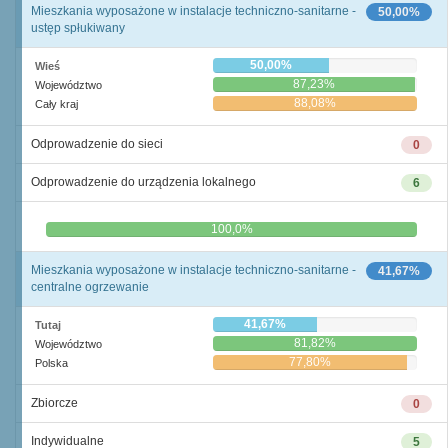
Mieszkania wyposażone w instalacje techniczno-sanitarne -
50,00%
ustęp spłukiwany
50,00%
Wieś
87,23%
Województwo
88,08%
Cały kraj
Odprowadzenie do sieci
0
Odprowadzenie do urządzenia lokalnego
6
0,0%
100,0%
Mieszkania wyposażone w instalacje techniczno-sanitarne -
41,67%
centralne ogrzewanie
41,67%
Tutaj
81,82%
Województwo
77,80%
Polska
Zbiorcze
0
Indywidualne
5