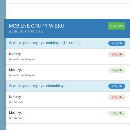
MOBILNE GRUPY WIEKU
%
123
(Źródło: GUS, NSP 2021)
W wieku produkcyjnym mobilnym (18-44 lata)
71,4%
Kobiety
76,5%
(w wieku mobilnym)
Mężczyźni
66,7%
(w wieku mobilnym)
W wieku produkcyjnym niemobilnym
28,6%
Kobiety
23,5%
(45-59 lat)
Mężczyźni
33,3%
(45-64 lata)