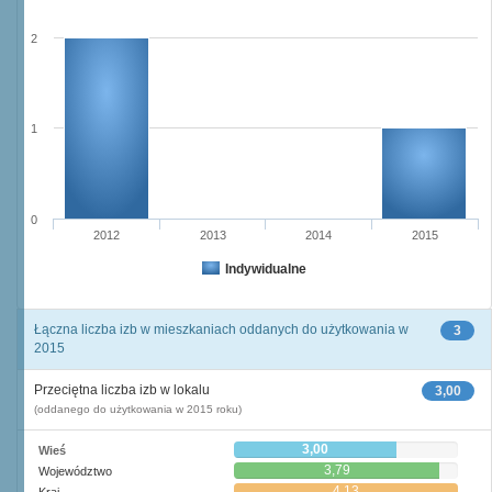
2
1
0
2012
2013
2014
2015
Indywidualne
Łączna liczba izb w mieszkaniach oddanych do użytkowania w
3
2015
Przeciętna liczba izb w lokalu
3,00
(oddanego do użytkowania w 2015 roku)
3,00
Wieś
3,79
Województwo
4,13