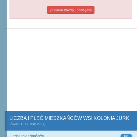
Gmina Pniewy - demogafia
LICZBA I PŁEĆ MIESZKAŃCÓW WSI KOLONIA JURKI
(Źródło: GUS, NSP 2021)
Liczba mieszkańców
60