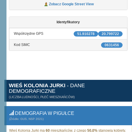
Zobacz Google Street View
Identyfikatory
Współrzędne GPS
51.910278
20.799722
Kod SIMC
0631456
WIEŚ KOLONIA JURKI
- DANE
DEMOGRAFICZNE
(LICZBA LUDNOŚCI, PŁEĆ MIESZKAŃCÓW)
DEMOGRAFIA W PIGUŁCE
(Źródło: GUS, NSP 2021)
Wieś Kolonia Jurki ma
60
mieszkańców, z czego
50,0%
stanowią kobiety,