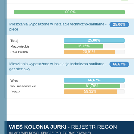
0,0%
100,0%
Mieszkania wyposażone w instalacje techniczno-sanitarne -
25,00%
piece
25,00%
Tutaj
16,15%
Mazowieckie
20,91%
Cała Polska
Mieszkania wyposażone w instalacje techniczno-sanitarne -
66,67%
gaz sieciowy
66,67%
Wieś
61,79%
woj. mazowieckie
58,32%
Polska
WIEŚ KOLONIA JURKI
- REJESTR REGON
(KLASY WIELKOŚCI, SEKCJE PKD, FORMY PRAWNE)