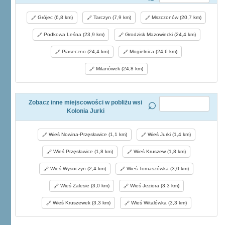
Grójec (6,8 km)
Tarczyn (7,9 km)
Mszczonów (20,7 km)
Podkowa Leśna (23,9 km)
Grodzisk Mazowiecki (24,4 km)
Piaseczno (24,4 km)
Mogielnica (24,6 km)
Milanówek (24,8 km)
Zobacz inne miejscowości w pobliżu wsi
Kolonia Jurki
Wieś Nowina-Przęsławice (1,1 km)
Wieś Jurki (1,4 km)
Wieś Przęsławice (1,8 km)
Wieś Kruszew (1,8 km)
Wieś Wysoczyn (2,4 km)
Wieś Tomaszówka (3,0 km)
Wieś Zalesie (3,0 km)
Wieś Jeziora (3,3 km)
Wieś Kruszewek (3,3 km)
Wieś Witalówka (3,3 km)