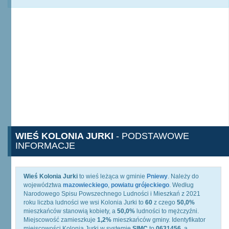
WIEŚ KOLONIA JURKI
- PODSTAWOWE
INFORMACJE
Wieś Kolonia Jurki
to wieś leżąca w gminie
Pniewy
. Należy do
województwa
mazowieckiego
,
powiatu grójeckiego
. Według
Narodowego Spisu Powszechnego Ludności i Mieszkań z 2021
roku liczba ludności we wsi Kolonia Jurki to
60
z czego
50,0%
mieszkańców stanowią kobiety, a
50,0%
ludności to mężczyźni.
Miejscowość zamieszkuje
1,2%
mieszkańców gminy. Identyfikator
miejscowości Kolonia Jurki w systemie
SIMC
to
0631456
, a