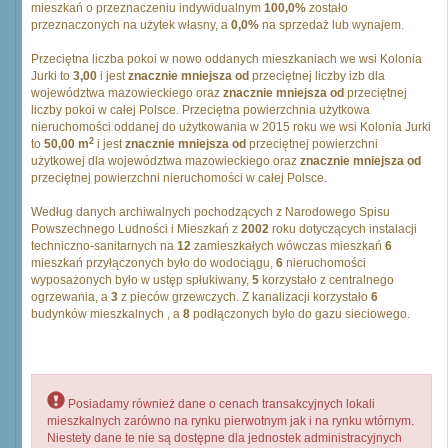
mieszkań o przeznaczeniu indywidualnym
100,0%
zostało
przeznaczonych na użytek własny, a
0,0%
na sprzedaż lub wynajem.
Przeciętna liczba pokoi w nowo oddanych mieszkaniach we wsi Kolonia
Jurki to
3,00
i jest
znacznie mniejsza od
przeciętnej liczby izb dla
województwa mazowieckiego oraz
znacznie mniejsza od
przeciętnej
liczby pokoi w całej Polsce. Przeciętna powierzchnia użytkowa
nieruchomości oddanej do użytkowania w 2015 roku we wsi Kolonia Jurki
2
to
50,00 m
i jest
znacznie mniejsza od
przeciętnej powierzchni
użytkowej dla województwa mazowieckiego oraz
znacznie mniejsza od
przeciętnej powierzchni nieruchomości w całej Polsce.
Według danych archiwalnych pochodzących z Narodowego Spisu
Powszechnego Ludności i Mieszkań z
2002
roku dotyczących instalacji
techniczno-sanitarnych na
12
zamieszkałych wówczas mieszkań
6
mieszkań przyłączonych było do wodociągu,
6
nieruchomości
wyposażonych było w ustęp spłukiwany,
5
korzystało z centralnego
ogrzewania, a
3
z pieców grzewczych. Z kanalizacji korzystało
6
budynków mieszkalnych , a
8
podłączonych było do gazu sieciowego.
Posiadamy również dane o cenach transakcyjnych lokali
mieszkalnych zarówno na rynku pierwotnym jak i na rynku wtórnym.
Niestety dane te nie są dostępne dla jednostek administracyjnych