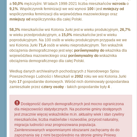
a
50,0%
mężczyźni. W latach 1998-2021 liczba mieszkańców
wzrosła
o
9,1%
. Współczynnik feminizacji we wsi wynosi
100
i jest
mniejszy od
współczynnika feminizacji dla województwa mazowieckiego oraz
mniejszy od
współczynnika dla całej Polski.
58,3%
mieszkańców wsi Kolonia Jurki jest w wieku produkcyjnym,
26,7%
w wieku przedprodukcyjnym, a
15,0%
mieszkańców jest w wieku
poprodukcyjnym. Na 100 osób w wieku produkcyjnym przypada we we
wsi Kolonia Jurki
71,4
osób w wieku nieprodukcyjnym. Ten wskaźnik
obciążenia demograficznego jest więc
porównywalny do
wkażnika dla
województwa mazowieckiego oraz
porównywalny do
wskażnika
obciążenia demograficznego dla całej Polski.
Według danych archiwalnych pochodzących z Narodowego Spisu
Powszechnego Ludności i Mieszkań w
2002
roku we wsi Kolonia Jurki
było
17
gospodarstw domowych. Wśród nich dominowały gospodarstwa
zamieszkałe przez
cztery osoby
- takich gospodarstw były
4
.
Dostępność danych demograficznych jest mocno ograniczona
dla miejscowości statystycznych. Na poziomie gminy dostępnych
jest znacznie więcej wskaźników m.in. aktualny wiek i stan cywilny
mieszkańców, liczba małżeństw i rozwodów, przyrost naturalny,
migracja ludności oraz prognozowana populacja.
Zainteresowanych wspomnianymi obszarami zachęcamy do do
zapoznania się z nimi bezpośrednio na stronie gminy Pniewy.