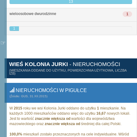
13
wieloosobowe dwurodzinne
1
1
WIEŚ KOLONIA JURKI
- NIERUCHOMOŚCI
(MIESZKANIA ODDANE DO UŻYTKU, POWIERZCHNIA UŻYTKOWA, LICZBA
IZB)
NIERUCHOMOŚCI W PIGUŁCE
(Źródło: GUS, 31.XII.2015)
W
2015
roku we wsi Kolonia Jurki oddano do użytku
1
mieszkanie. Na
każdych 1000 mieszkańców oddano więc do użytku
16,67
nowych lokali.
Jest to wartość
znacznie większa od
wartości dla województwa
mazowieckiego oraz
znacznie większa od
średniej dla całej Polski.
100,0%
mieszkań zostało przeznaczonych na cele indywidualne. Wśród