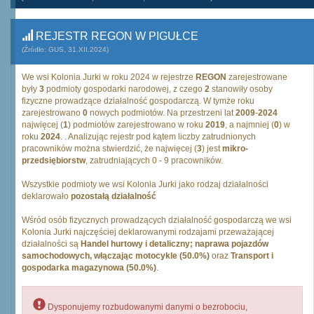
REJESTR REGON W PIGUŁCE
(Źródło: GUS, 31.XII.2024)
We wsi Kolonia Jurki w roku 2024 w rejestrze
REGON
zarejestrowane
były
3
podmioty gospodarki narodowej, z czego
2
stanowiły osoby
fizyczne prowadzące działalność gospodarczą. W tymże roku
zarejestrowano
0
nowych podmiotów. Na przestrzeni lat
2009
-
2024
najwięcej (
1
) podmiotów zarejestrowano w roku
2019
, a najmniej (
0
) w
roku
2024
. . Analizując rejestr pod kątem liczby zatrudnionych
pracowników można stwierdzić, że najwięcej (
3
) jest
mikro-
przedsiębiorstw
, zatrudniających 0 - 9 pracowników.
Wszystkie podmioty we wsi Kolonia Jurki jako rodzaj działalności
deklarowało
pozostałą działalność
Wśród osób fizycznych prowadzących działalność gospodarczą we wsi
Kolonia Jurki najczęściej deklarowanymi rodzajami przeważającej
działalności są
Handel hurtowy i detaliczny; naprawa pojazdów
samochodowych, włączając motocykle (50.0%)
oraz
Transport i
gospodarka magazynowa (50.0%)
.
Dysponujemy rozbudowanymi danymi o bezrobociu,