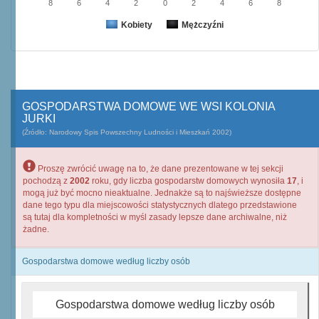
8
6
4
2
0
2
4
6
8
Kobiety
Mężczyźni
GOSPODARSTWA DOMOWE WE WSI KOLONIA
JURKI
(Źródło: Narodowy Spis Powszechny Ludności i Mieszkań 2002)
Proszę zwrócić uwagę na to, że dane prezentowane w tej sekcji
pochodzą z
2002
roku, gdy liczba gospodarstw domowych wynosiła
17
, i
mogą już być mocno nieaktualne. Jednakże są to najświeższe dostępne
dane tego typu dla miejscowości statystycznych dlatego przedstawione
są tutaj dla kompletności w myśl zasady lepsze dane archiwalne, niż
żadne.
Gospodarstwa domowe według liczby osób
Gospodarstwa domowe według liczby osób