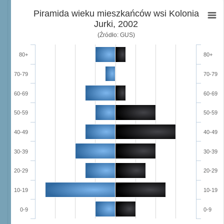
Piramida wieku mieszkańców wsi Kolonia
Jurki, 2002
(Źródło: GUS)
80+
80+
70-79
70-79
60-69
60-69
50-59
50-59
40-49
40-49
30-39
30-39
20-29
20-29
10-19
10-19
0-9
0-9