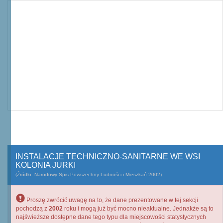
INSTALACJE TECHNICZNO-SANITARNE WE WSI
KOLONIA JURKI
(Źródło: Narodowy Spis Powszechny Ludności i Mieszkań 2002)
Proszę zwrócić uwagę na to, że dane prezentowane w tej sekcji
pochodzą z
2002
roku i mogą już być mocno nieaktualne. Jednakże są to
najświeższe dostępne dane tego typu dla miejscowości statystycznych