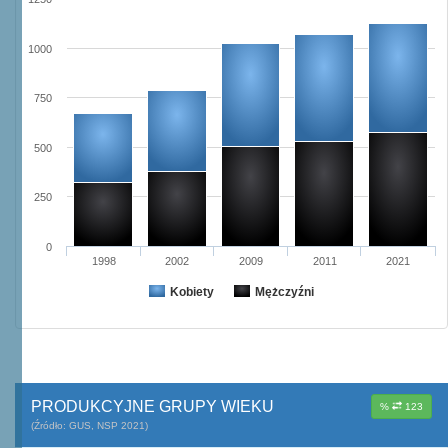
1000
750
500
250
0
1998
2002
2009
2011
2021
Kobiety
Mężczyźni
PRODUKCYJNE GRUPY WIEKU
%
123
(Źródło: GUS, NSP 2021)