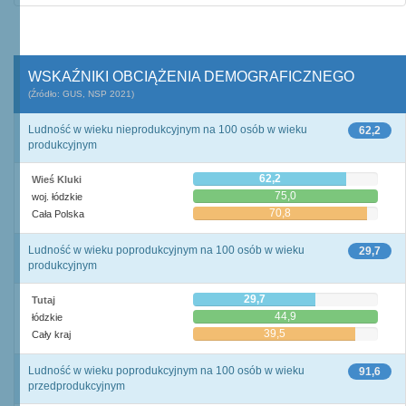
WSKAŹNIKI OBCIĄŻENIA DEMOGRAFICZNEGO
(Źródło: GUS, NSP 2021)
Ludność w wieku nieprodukcyjnym na 100 osób w wieku
62,2
produkcyjnym
62,2
Wieś Kluki
75,0
woj. łódzkie
70,8
Cała Polska
Ludność w wieku poprodukcyjnym na 100 osób w wieku
29,7
produkcyjnym
29,7
Tutaj
44,9
łódzkie
39,5
Cały kraj
Ludność w wieku poprodukcyjnym na 100 osób w wieku
91,6
przedprodukcyjnym