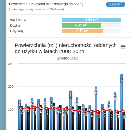
2
Powierzchnia budynku mieszkalnego na osobę
0,68 m
(oddanego do użytkowania w 2024 roku)
2
0,68 m
Wieś Kluki
2
0,45 m
łódzkie
2
0,47 m
Cały kraj
2
Powierzchnia (m
) nieruchomości oddanych
do użytku w latach 2008-2024
(Źródło: GUS)
300
254,7
200
200,0
182,0
176,0
154,3
153,4
150,4
148,6
145,3
142,9
137,0
126,3
125,6
123,2
122,5
120,3
119,2
118,4
100
114,9
113,3
112,9
112,7
111,8
112,6
111,9
107,5
106,3
104,9
97,4
97,2
93,2
92,1
90,6
89,9