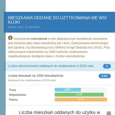
MIESZKANIA ODDANE DO UŻYTKOWANIA WE WSI
KLUKI
(Źródło: GUS, 31.XII.2024)
Oznaczenie
mieszkanie
w tym statystycznym kontekście rozumiane
jest zarówno jako lokal mieszkalny jak i dom. Zastosowana terminologia
jest zgodna z tą stosowaną przez Główny Urząd Statystyczny (GUS). Przy
obliczeniach wskaźników na 1000 ludności zastosowano
najaktualniejsze dostępne dane o liczbie mieszkańców.
Liczba nieruchomości oddanych do użytkowania w 2024 roku
3
Liczba mieszkań na 1000 mieszkańców
2,67
(oddanych do użytkowania w 2024 roku)
2,67
Tutaj
5,00
Województwo
5,33
Polska
Liczba mieszkań oddanych do użytku w