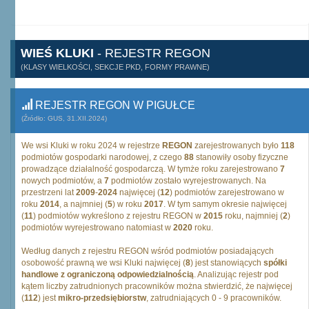
WIEŚ KLUKI
- REJESTR REGON
(KLASY WIELKOŚCI, SEKCJE PKD, FORMY PRAWNE)
REJESTR REGON W PIGUŁCE
(Źródło: GUS, 31.XII.2024)
We wsi Kluki w roku 2024 w rejestrze
REGON
zarejestrowanych było
118
podmiotów gospodarki narodowej, z czego
88
stanowiły osoby fizyczne
prowadzące działalność gospodarczą. W tymże roku zarejestrowano
7
nowych podmiotów, a
7
podmiotów zostało wyrejestrowanych. Na
przestrzeni lat
2009
-
2024
najwięcej (
12
) podmiotów zarejestrowano w
roku
2014
, a najmniej (
5
) w roku
2017
. W tym samym okresie najwięcej
(
11
) podmiotów wykreślono z rejestru REGON w
2015
roku, najmniej (
2
)
podmiotów wyrejestrowano natomiast w
2020
roku.
Według danych z rejestru REGON wśród podmiotów posiadających
osobowość prawną we wsi Kluki najwięcej (
8
) jest stanowiących
spółki
handlowe z ograniczoną odpowiedzialnością
. Analizując rejestr pod
kątem liczby zatrudnionych pracowników można stwierdzić, że najwięcej
(
112
) jest
mikro-przedsiębiorstw
, zatrudniających 0 - 9 pracowników.