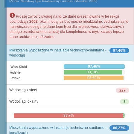
(Źródło: Narodowy Spis Powszechny Ludności i Mieszkań 2002)
Proszę zwrócić uwagę na to, że dane prezentowane w tej sekcji
pochodzą z
2002
roku i mogą już być mocno nieaktualne. Jednakże są to
najświeższe dostępne dane tego typu dla miejscowości statystycznych
dlatego przedstawione są tutaj dla kompletności w myśl zasady lepsze
dane archiwalne, niż żadne.
Mieszkania wyposażone w instalacje techniczno-sanitarne -
97,46%
wodociąg
97,46%
Wieś Kluki
93,18%
łódzkie
95,62%
Polska
Wodociąg z sieci
227
Wodociąg lokalny
3
98,7%
1,3%
Mieszkania wyposażone w instalacje techniczno-sanitarne -
86,27%
kanalizacja