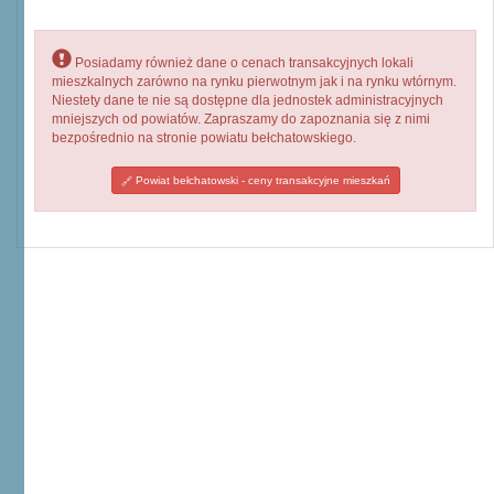
Posiadamy również dane o cenach transakcyjnych lokali
mieszkalnych zarówno na rynku pierwotnym jak i na rynku wtórnym.
Niestety dane te nie są dostępne dla jednostek administracyjnych
mniejszych od powiatów. Zapraszamy do zapoznania się z nimi
bezpośrednio na stronie powiatu bełchatowskiego.
Powiat bełchatowski - ceny transakcyjne mieszkań