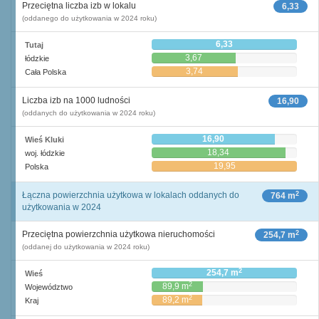
Przeciętna liczba izb w lokalu
6,33
(oddanego do użytkowania w 2024 roku)
6,33
Tutaj
3,67
łódzkie
3,74
Cała Polska
Liczba izb na 1000 ludności
16,90
(oddanych do użytkowania w 2024 roku)
16,90
Wieś Kluki
18,34
woj. łódzkie
19,95
Polska
2
Łączna powierzchnia użytkowa w lokalach oddanych do
764 m
użytkowania w 2024
2
Przeciętna powierzchnia użytkowa nieruchomości
254,7 m
(oddanej do użytkowania w 2024 roku)
2
254,7 m
Wieś
2
89,9 m
Województwo
2
89,2 m
Kraj