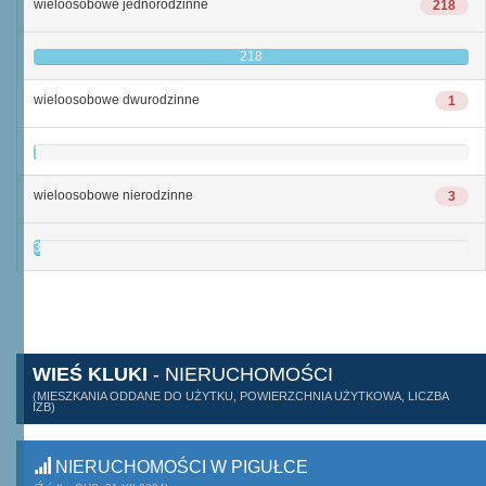
wieloosobowe jednorodzinne
218
218
wieloosobowe dwurodzinne
1
1
wieloosobowe nierodzinne
3
3
WIEŚ KLUKI
- NIERUCHOMOŚCI
(MIESZKANIA ODDANE DO UŻYTKU, POWIERZCHNIA UŻYTKOWA, LICZBA
IZB)
NIERUCHOMOŚCI W PIGUŁCE