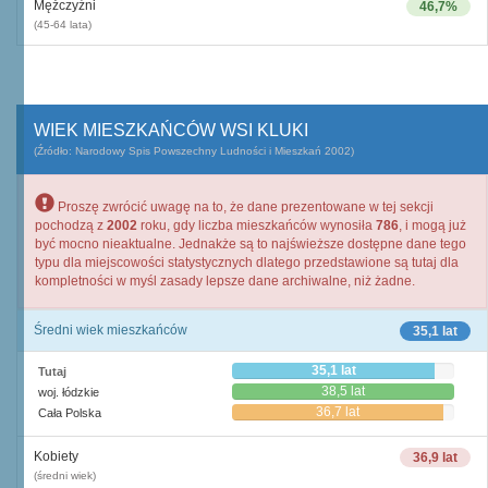
Mężczyźni
46,7%
(45-64 lata)
WIEK MIESZKAŃCÓW WSI KLUKI
(Źródło: Narodowy Spis Powszechny Ludności i Mieszkań 2002)
Proszę zwrócić uwagę na to, że dane prezentowane w tej sekcji
pochodzą z
2002
roku, gdy liczba mieszkańców wynosiła
786
, i mogą już
być mocno nieaktualne. Jednakże są to najświeższe dostępne dane tego
typu dla miejscowości statystycznych dlatego przedstawione są tutaj dla
kompletności w myśl zasady lepsze dane archiwalne, niż żadne.
Średni wiek mieszkańców
35,1 lat
35,1 lat
Tutaj
38,5 lat
woj. łódzkie
36,7 lat
Cała Polska
Kobiety
36,9 lat
(średni wiek)