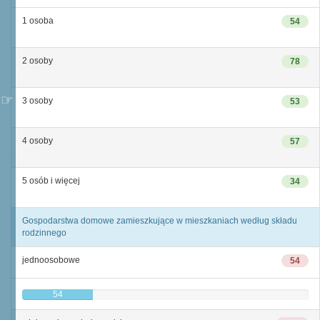
1 osoba
54
2 osoby
78
3 osoby
53
4 osoby
57
5 osób i więcej
34
Gospodarstwa domowe zamieszkujące w mieszkaniach według składu
rodzinnego
jednoosobowe
54
54