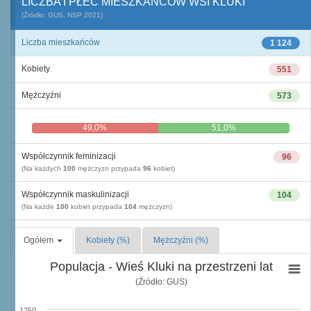
LICZBA I PŁEĆ MIESZKAŃCÓW WSI KLUKI
(Źródło: GUS, NSP 2021)
Liczba mieszkańców
1 124
Kobiety
551
Mężczyźni
573
49,0%
51,0%
Współczynnik feminizacji
96
(Na każdych
100
mężczyzn przypada
96
kobiet)
Współczynnik maskulinizacji
104
(Na każde
100
kobiet przypada
104
mężczyzn)
Ogółem
Kobiety (%)
Mężczyźni (%)
Populacja - Wieś Kluki na przestrzeni lat
(Źródło: GUS)
1250