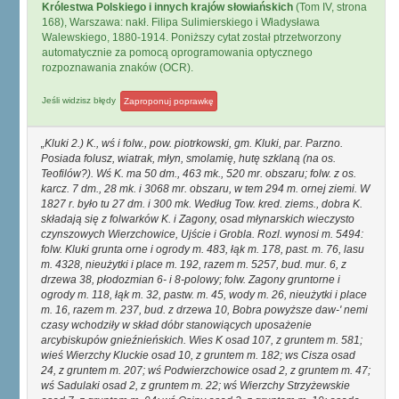
Królestwa Polskiego i innych krajów słowiańskich
(Tom IV, strona
168), Warszawa: nakł. Filipa Sulimierskiego i Władysława
Walewskiego, 1880-1914. Poniższy cytat został ptrzetworzony
automatycznie za pomocą oprogramowania optycznego
rozpoznawania znaków (OCR).
Jeśli widzisz błędy
Zaproponuj poprawkę
Kluki 2.) K., wś i folw., pow. piotrkowski, gm. Kluki, par. Parzno.
Posiada folusz, wiatrak, młyn, smolamię, hutę szklaną (na os.
Teofilów?). Wś K. ma 50 dm., 463 mk., 520 mr. obszaru; folw. z os.
karcz. 7 dm., 28 mk. i 3068 mr. obszaru, w tem 294 m. ornej ziemi. W
1827 r. było tu 27 dm. i 300 mk. Według Tow. kred. ziems., dobra K.
składają się z folwarków K. i Zagony, osad młynarskich wieczysto
czynszowych Wierzchowice, Ujście i Grobla. Rozl. wynosi m. 5494:
folw. Kluki grunta orne i ogrody m. 483, łąk m. 178, past. m. 76, lasu
m. 4328, nieużytki i place m. 192, razem m. 5257, bud. mur. 6, z
drzewa 38, płodozmian 6- i 8-polowy; folw. Zagony gruntorne i
ogrody m. 118, łąk m. 32, pastw. m. 45, wody m. 26, nieużytki i place
m. 16, razem m. 237, bud. z drzewa 10, Bobra powyższe daw-' nemi
czasy wchodziły w skład dóbr stanowiących uposażenie
arcybiskupów gnieźnieńskich. Wies K osad 107, z gruntem m. 581;
wieś Wierzchy Kluckie osad 10, z gruntem m. 182; ws Cisza osad
24, z gruntem m. 207; wś Podwierzchowice osad 2, z gruntem m. 47;
wś Sadulaki osad 2, z gruntem m. 22; wś Wierzchy Strzyżewskie