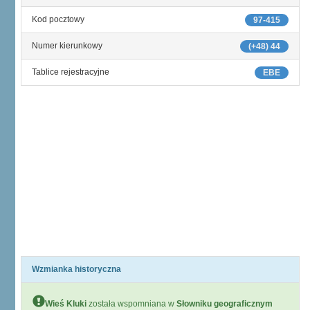
Kod pocztowy
97-415
Numer kierunkowy
(+48) 44
Tablice rejestracyjne
EBE
Wzmianka historyczna
Wieś Kluki
została wspomniana w
Słowniku geograficznym