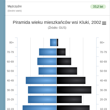
Mężczyźni
33,2 lat
(średni wiek)
Piramida wieku mieszkańców wsi Kluki, 2002
(Źródło: GUS)
80+
80+
70-79
70-79
60-69
60-69
50-59
50-59
40-49
40-49
30-39
30-39
20-29
20-29
10-19
10-19