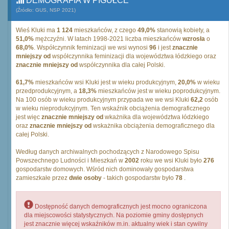
DEMOGRAFIA W PIGUŁCE
(Źródło: GUS, NSP 2021)
Wieś Kluki ma
1 124
mieszkańców, z czego
49,0%
stanowią kobiety, a
51,0%
mężczyźni. W latach 1998-2021 liczba mieszkańców
wzrosła
o
68,0%
. Współczynnik feminizacji we wsi wynosi
96
i jest
znacznie
mniejszy od
współczynnika feminizacji dla województwa łódzkiego oraz
znacznie mniejszy od
współczynnika dla całej Polski.
61,7%
mieszkańców wsi Kluki jest w wieku produkcyjnym,
20,0%
w wieku
przedprodukcyjnym, a
18,3%
mieszkańców jest w wieku poprodukcyjnym.
Na 100 osób w wieku produkcyjnym przypada we we wsi Kluki
62,2
osób
w wieku nieprodukcyjnym. Ten wskaźnik obciążenia demograficznego
jest więc
znacznie mniejszy od
wkażnika dla województwa łódzkiego
oraz
znacznie mniejszy od
wskażnika obciążenia demograficznego dla
całej Polski.
Według danych archiwalnych pochodzących z Narodowego Spisu
Powszechnego Ludności i Mieszkań w
2002
roku we wsi Kluki było
276
gospodarstw domowych. Wśród nich dominowały gospodarstwa
zamieszkałe przez
dwie osoby
- takich gospodarstw było
78
.
Dostępność danych demograficznych jest mocno ograniczona
dla miejscowości statystycznych. Na poziomie gminy dostępnych
jest znacznie więcej wskaźników m.in. aktualny wiek i stan cywilny