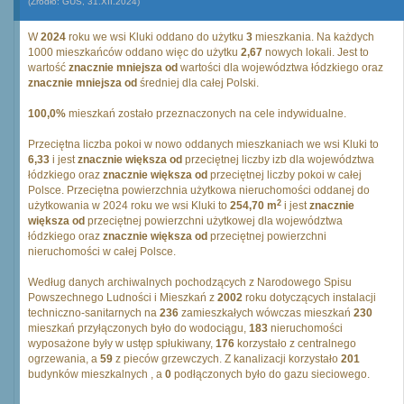
(Źródło: GUS, 31.XII.2024)
W
2024
roku we wsi Kluki oddano do użytku
3
mieszkania. Na każdych
1000 mieszkańców oddano więc do użytku
2,67
nowych lokali. Jest to
wartość
znacznie mniejsza od
wartości dla województwa łódzkiego oraz
znacznie mniejsza od
średniej dla całej Polski.
100,0%
mieszkań zostało przeznaczonych na cele indywidualne.
Przeciętna liczba pokoi w nowo oddanych mieszkaniach we wsi Kluki to
6,33
i jest
znacznie większa od
przeciętnej liczby izb dla województwa
łódzkiego oraz
znacznie większa od
przeciętnej liczby pokoi w całej
Polsce. Przeciętna powierzchnia użytkowa nieruchomości oddanej do
2
użytkowania w 2024 roku we wsi Kluki to
254,70 m
i jest
znacznie
większa od
przeciętnej powierzchni użytkowej dla województwa
łódzkiego oraz
znacznie większa od
przeciętnej powierzchni
nieruchomości w całej Polsce.
Według danych archiwalnych pochodzących z Narodowego Spisu
Powszechnego Ludności i Mieszkań z
2002
roku dotyczących instalacji
techniczno-sanitarnych na
236
zamieszkałych wówczas mieszkań
230
mieszkań przyłączonych było do wodociągu,
183
nieruchomości
wyposażone były w ustęp spłukiwany,
176
korzystało z centralnego
ogrzewania, a
59
z pieców grzewczych. Z kanalizacji korzystało
201
budynków mieszkalnych , a
0
podłączonych było do gazu sieciowego.