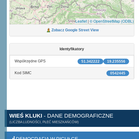
Leaflet
|
© OpenStreetMap (ODBL)
Zobacz Google Street View
Identyfikatory
Współrzędne GPS
51.342222
19.235556
Kod SIMC
0542445
WIEŚ KLUKI
- DANE DEMOGRAFICZNE
(LICZBA LUDNOŚCI, PŁEĆ MIESZKAŃCÓW)