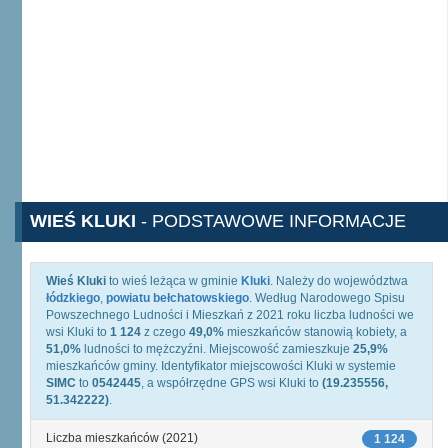
WIEŚ KLUKI
- PODSTAWOWE INFORMACJE
Wieś Kluki
to wieś leżąca w gminie
Kluki
. Należy do województwa
łódzkiego
,
powiatu bełchatowskiego
. Według Narodowego Spisu
Powszechnego Ludności i Mieszkań z 2021 roku liczba ludności we
wsi Kluki to
1 124
z czego
49,0%
mieszkańców stanowią kobiety, a
51,0%
ludności to mężczyźni. Miejscowość zamieszkuje
25,9%
mieszkańców gminy. Identyfikator miejscowości Kluki w systemie
SIMC
to
0542445
, a współrzędne GPS wsi Kluki to
(19.235556,
51.342222)
.
Liczba mieszkańców (2021)
1 124