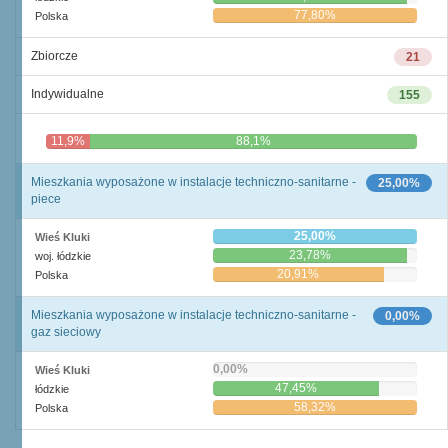
77,80%
Polska
Zbiorcze
21
Indywidualne
155
11,9%
88,1%
Mieszkania wyposażone w instalacje techniczno-sanitarne -
25,00%
piece
25,00%
Wieś Kluki
23,78%
woj. łódzkie
20,91%
Polska
Mieszkania wyposażone w instalacje techniczno-sanitarne -
0,00%
gaz sieciowy
0,00%
Wieś Kluki
47,45%
łódzkie
58,32%
Polska