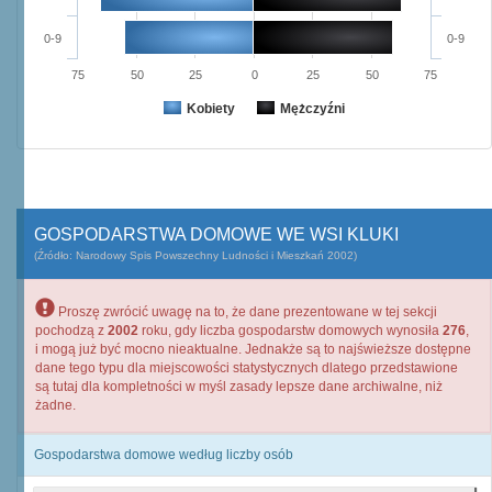
0-9
0-9
75
50
25
0
25
50
75
Kobiety
Mężczyźni
GOSPODARSTWA DOMOWE WE WSI KLUKI
(Źródło: Narodowy Spis Powszechny Ludności i Mieszkań 2002)
Proszę zwrócić uwagę na to, że dane prezentowane w tej sekcji
pochodzą z
2002
roku, gdy liczba gospodarstw domowych wynosiła
276
,
i mogą już być mocno nieaktualne. Jednakże są to najświeższe dostępne
dane tego typu dla miejscowości statystycznych dlatego przedstawione
są tutaj dla kompletności w myśl zasady lepsze dane archiwalne, niż
żadne.
Gospodarstwa domowe według liczby osób