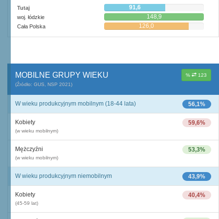
91,6
Tutaj
148,9
woj. łódzkie
126,0
Cała Polska
MOBILNE GRUPY WIEKU
%
123
(Źródło: GUS, NSP 2021)
W wieku produkcyjnym mobilnym (18-44 lata)
56,1%
Kobiety
59,6%
(w wieku mobilnym)
Mężczyźni
53,3%
(w wieku mobilnym)
W wieku produkcyjnym niemobilnym
43,9%
Kobiety
40,4%
(45-59 lat)