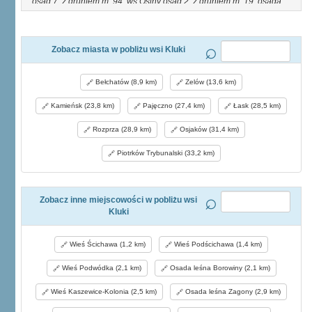
osad 7, z gruntem m. 94; wś Osiny osad 2, z gruntem m. 19; osada
Sadykierz z gruntem m. 18. Gmina K. należy do s. gm. okr. IV w os.
Rogowiec, stacya poczt, w Bełchatowie. Liczy 18635 mr. obszaru i
6082 mk. W gminie znajdują się cztery szkoły początkowe i liczne
zakłady fabryczne we wsiach: Kaszewice, Kluki, Lubiec. Obfitość
Zobacz miasta w pobliżu wsi Kluki
lasów zajmujących większą część obszaru gminy i obfitość wody
sprzyja rozwojowi fabryk przerabiających płody naturalne (drzewo,
Bełchatów (8,9 km)
Zelów (13,6 km)
żelazo).
Kamieńsk (23,8 km)
Pajęczno (27,4 km)
Łask (28,5 km)
Rozprza (28,9 km)
Osjaków (31,4 km)
Piotrków Trybunalski (33,2 km)
Zobacz inne miejscowości w pobliżu wsi
Kluki
Wieś Ścichawa (1,2 km)
Wieś Podścichawa (1,4 km)
Wieś Podwódka (2,1 km)
Osada leśna Borowiny (2,1 km)
Wieś Kaszewice-Kolonia (2,5 km)
Osada leśna Zagony (2,9 km)