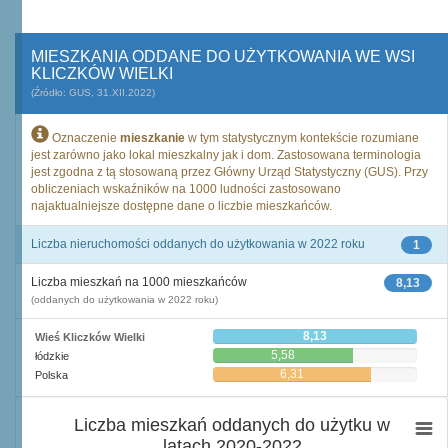
MIESZKANIA ODDANE DO UŻYTKOWANIA WE WSI
KLICZKÓW WIELKI
(Źródło: GUS, 31.XII.2022)
Oznaczenie
mieszkanie
w tym statystycznym kontekście rozumiane
jest zarówno jako lokal mieszkalny jak i dom. Zastosowana terminologia
jest zgodna z tą stosowaną przez Główny Urząd Statystyczny (GUS). Przy
obliczeniach wskaźników na 1000 ludności zastosowano
najaktualniejsze dostępne dane o liczbie mieszkańców.
Liczba nieruchomości oddanych do użytkowania w 2022 roku
1
Liczba mieszkań na 1000 mieszkańców
8,13
(oddanych do użytkowania w 2022 roku)
8,13
Wieś Kliczków Wielki
5,58
łódzkie
6,31
Polska
Liczba mieszkań oddanych do użytku w
latach 2020-2022