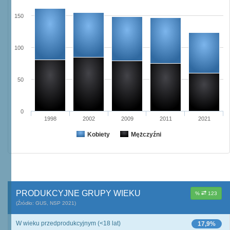
150
100
50
0
1998
2002
2009
2011
2021
Kobiety
Mężczyźni
PRODUKCYJNE GRUPY WIEKU
%
123
(Źródło: GUS, NSP 2021)
W wieku przedprodukcyjnym (<18 lat)
17,9%