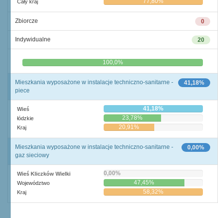
77,80%
Cały kraj
Zbiorcze
0
Indywidualne
20
0,0%
100,0%
Mieszkania wyposażone w instalacje techniczno-sanitarne -
41,18%
piece
41,18%
Wieś
23,78%
łódzkie
20,91%
Kraj
Mieszkania wyposażone w instalacje techniczno-sanitarne -
0,00%
gaz sieciowy
0,00%
Wieś Kliczków Wielki
47,45%
Województwo
58,32%
Kraj