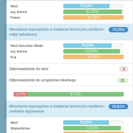
72,22%
Wieś
91,25%
woj. łódzkie
94,20%
Polska
Mieszkania wyposażone w instalacje techniczno-sanitarne -
70,59%
ustęp spłukiwany
70,59%
Wieś Kliczków Wielki
82,55%
woj. łódzkie
88,08%
Kraj
Odprowadzenie do sieci
3
Odprowadzenie do urządzenia lokalnego
21
12,5%
87,5%
Mieszkania wyposażone w instalacje techniczno-sanitarne -
58,82%
centralne ogrzewanie
58,82%
Wieś
73,82%
Województwo