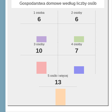
Gospodarstwa domowe według liczby osób
1 osoba
2 osoby
6
6
3 osoby
4 osoby
10
7
5 osób i więcej
13