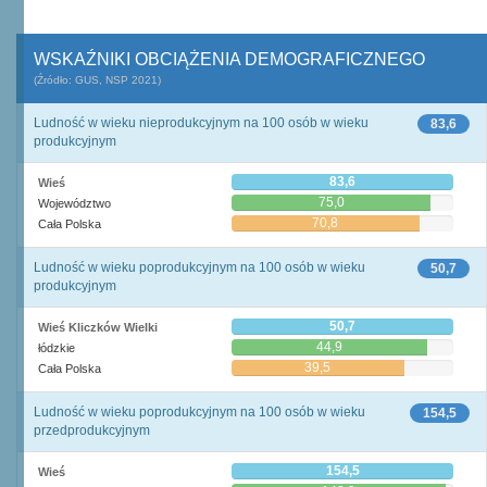
WSKAŹNIKI OBCIĄŻENIA DEMOGRAFICZNEGO
(Źródło: GUS, NSP 2021)
Ludność w wieku nieprodukcyjnym na 100 osób w wieku
83,6
produkcyjnym
83,6
Wieś
75,0
Województwo
70,8
Cała Polska
Ludność w wieku poprodukcyjnym na 100 osób w wieku
50,7
produkcyjnym
50,7
Wieś Kliczków Wielki
44,9
łódzkie
39,5
Cała Polska
Ludność w wieku poprodukcyjnym na 100 osób w wieku
154,5
przedprodukcyjnym
154,5
Wieś