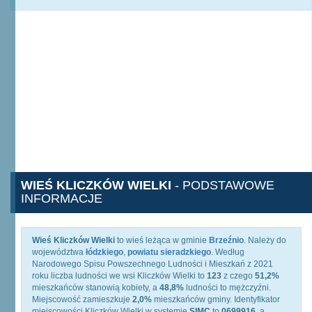
WIEŚ KLICZKÓW WIELKI
- PODSTAWOWE
INFORMACJE
Wieś Kliczków Wielki
to wieś leżąca w gminie
Brzeźnio
. Należy do
województwa
łódzkiego
,
powiatu sieradzkiego
. Według
Narodowego Spisu Powszechnego Ludności i Mieszkań z 2021
roku liczba ludności we wsi Kliczków Wielki to
123
z czego
51,2%
mieszkańców stanowią kobiety, a
48,8%
ludności to mężczyźni.
Miejscowość zamieszkuje
2,0%
mieszkańców gminy. Identyfikator
miejscowości Kliczków Wielki w systemie
SIMC
to
0699916
, a