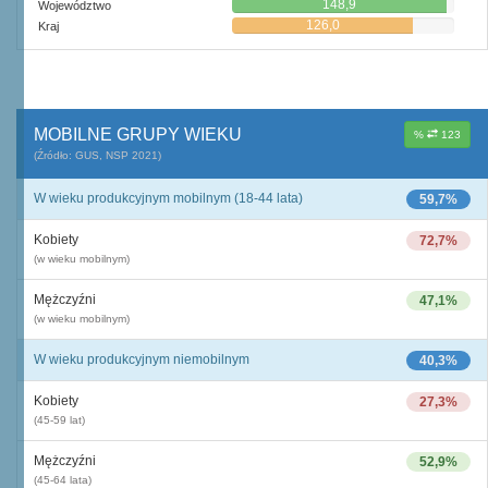
148,9
Województwo
126,0
Kraj
MOBILNE GRUPY WIEKU
%
123
(Źródło: GUS, NSP 2021)
W wieku produkcyjnym mobilnym (18-44 lata)
59,7%
Kobiety
72,7%
(w wieku mobilnym)
Mężczyźni
47,1%
(w wieku mobilnym)
W wieku produkcyjnym niemobilnym
40,3%
Kobiety
27,3%
(45-59 lat)
Mężczyźni
52,9%
(45-64 lata)