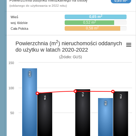
Powierzchnia budynku mieszkalnego na osobę
0,65 m
(oddanego do użytkowania w 2022 roku)
2
0,65 m
Wieś
2
0,52 m
woj. łódzkie
2
0,58 m
Cała Polska
2
Powierzchnia (m
) nieruchomości oddanych
do użytku w latach 2020-2022
(Źródło: GUS)
150
139,0
100
97,2
93,2
90,6
80,0
50