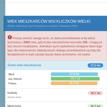
WIEK MIESZKAŃCÓW WSI KLICZKÓW WIELKI
(Źródło: Narodowy Spis Powszechny Ludności i Mieszkań 2002)
Proszę zwrócić uwagę na to, że dane prezentowane w tej sekcji
pochodzą z
2002
roku, gdy liczba mieszkańców wynosiła
155
, i mogą już
być mocno nieaktualne. Jednakże są to najświeższe dostępne dane tego
typu dla miejscowości statystycznych dlatego przedstawione są tutaj dla
kompletności w myśl zasady lepsze dane archiwalne, niż żadne.
Średni wiek mieszkańców
37,0 lat
37,0 lat
Wieś
38,5 lat
woj. łódzkie
36,7 lat
Polska
Kobiety
38,7 lat
(średni wiek)
Mężczyźni
35,7 lat