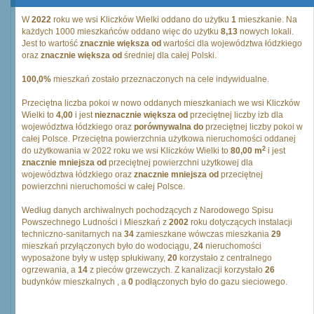
W
2022
roku we wsi Kliczków Wielki oddano do użytku
1
mieszkanie. Na
każdych 1000 mieszkańców oddano więc do użytku
8,13
nowych lokali.
Jest to wartość
znacznie większa od
wartości dla województwa łódzkiego
oraz
znacznie większa od
średniej dla całej Polski.
100,0%
mieszkań zostało przeznaczonych na cele indywidualne.
Przeciętna liczba pokoi w nowo oddanych mieszkaniach we wsi Kliczków
Wielki to
4,00
i jest
nieznacznie większa od
przeciętnej liczby izb dla
województwa łódzkiego oraz
porównywalna do
przeciętnej liczby pokoi w
całej Polsce. Przeciętna powierzchnia użytkowa nieruchomości oddanej
2
do użytkowania w 2022 roku we wsi Kliczków Wielki to
80,00 m
i jest
znacznie mniejsza od
przeciętnej powierzchni użytkowej dla
województwa łódzkiego oraz
znacznie mniejsza od
przeciętnej
powierzchni nieruchomości w całej Polsce.
Według danych archiwalnych pochodzących z Narodowego Spisu
Powszechnego Ludności i Mieszkań z
2002
roku dotyczących instalacji
techniczno-sanitarnych na
34
zamieszkane wówczas mieszkania
29
mieszkań przyłączonych było do wodociągu,
24
nieruchomości
wyposażone były w ustęp spłukiwany,
20
korzystało z centralnego
ogrzewania, a
14
z pieców grzewczych. Z kanalizacji korzystało
26
budynków mieszkalnych , a
0
podłączonych było do gazu sieciowego.