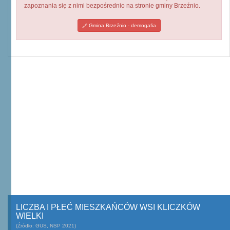
zapoznania się z nimi bezpośrednio na stronie gminy Brzeźnio.
Gmina Brzeźnio - demogafia
LICZBA I PŁEĆ MIESZKAŃCÓW WSI KLICZKÓW
WIELKI
(Źródło: GUS, NSP 2021)