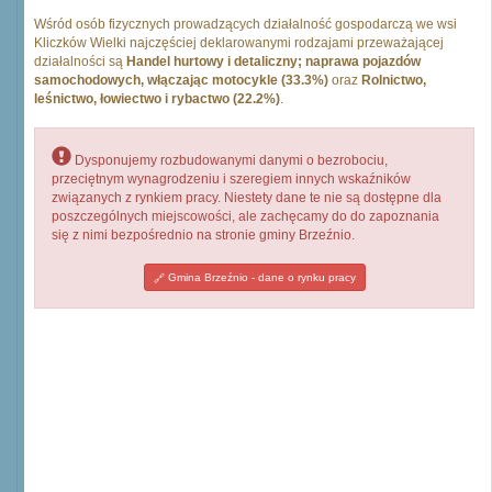
Wśród osób fizycznych prowadzących działalność gospodarczą we wsi
Kliczków Wielki najczęściej deklarowanymi rodzajami przeważającej
działalności są
Handel hurtowy i detaliczny; naprawa pojazdów
samochodowych, włączając motocykle (33.3%)
oraz
Rolnictwo,
leśnictwo, łowiectwo i rybactwo (22.2%)
.
Dysponujemy rozbudowanymi danymi o bezrobociu,
przeciętnym wynagrodzeniu i szeregiem innych wskaźników
związanych z rynkiem pracy. Niestety dane te nie są dostępne dla
poszczególnych miejscowości, ale zachęcamy do do zapoznania
się z nimi bezpośrednio na stronie gminy Brzeźnio.
Gmina Brzeźnio - dane o rynku pracy