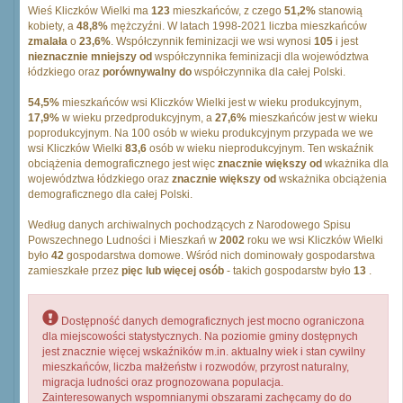
Wieś Kliczków Wielki ma
123
mieszkańców, z czego
51,2%
stanowią
kobiety, a
48,8%
mężczyźni. W latach 1998-2021 liczba mieszkańców
zmalała
o
23,6%
. Współczynnik feminizacji we wsi wynosi
105
i jest
nieznacznie mniejszy od
współczynnika feminizacji dla województwa
łódzkiego oraz
porównywalny do
współczynnika dla całej Polski.
54,5%
mieszkańców wsi Kliczków Wielki jest w wieku produkcyjnym,
17,9%
w wieku przedprodukcyjnym, a
27,6%
mieszkańców jest w wieku
poprodukcyjnym. Na 100 osób w wieku produkcyjnym przypada we we
wsi Kliczków Wielki
83,6
osób w wieku nieprodukcyjnym. Ten wskaźnik
obciążenia demograficznego jest więc
znacznie większy od
wkażnika dla
województwa łódzkiego oraz
znacznie większy od
wskażnika obciążenia
demograficznego dla całej Polski.
Według danych archiwalnych pochodzących z Narodowego Spisu
Powszechnego Ludności i Mieszkań w
2002
roku we wsi Kliczków Wielki
było
42
gospodarstwa domowe. Wśród nich dominowały gospodarstwa
zamieszkałe przez
pięc lub więcej osób
- takich gospodarstw było
13
.
Dostępność danych demograficznych jest mocno ograniczona
dla miejscowości statystycznych. Na poziomie gminy dostępnych
jest znacznie więcej wskaźników m.in. aktualny wiek i stan cywilny
mieszkańców, liczba małżeństw i rozwodów, przyrost naturalny,
migracja ludności oraz prognozowana populacja.
Zainteresowanych wspomnianymi obszarami zachęcamy do do