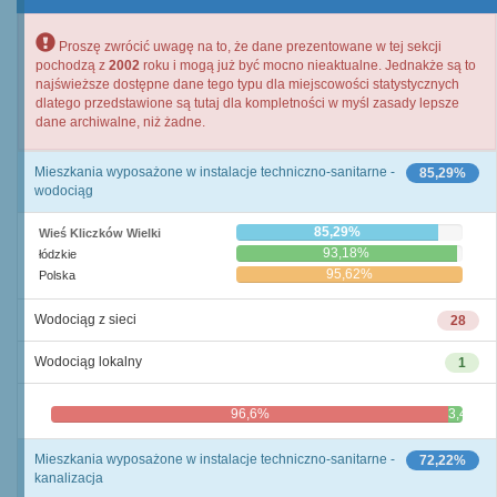
Proszę zwrócić uwagę na to, że dane prezentowane w tej sekcji
pochodzą z
2002
roku i mogą już być mocno nieaktualne. Jednakże są to
najświeższe dostępne dane tego typu dla miejscowości statystycznych
dlatego przedstawione są tutaj dla kompletności w myśl zasady lepsze
dane archiwalne, niż żadne.
Mieszkania wyposażone w instalacje techniczno-sanitarne -
85,29%
wodociąg
85,29%
Wieś Kliczków Wielki
93,18%
łódzkie
95,62%
Polska
Wodociąg z sieci
28
Wodociąg lokalny
1
96,6%
3,4%
Mieszkania wyposażone w instalacje techniczno-sanitarne -
72,22%
kanalizacja