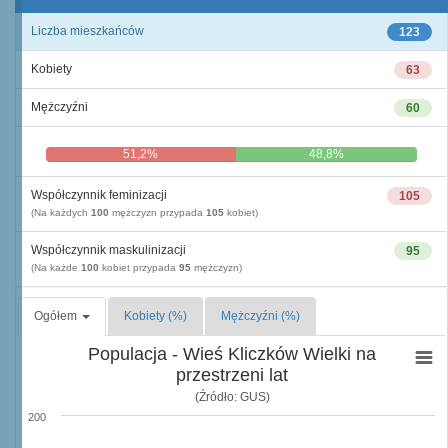
Liczba mieszkańców
123
Kobiety
63
Mężczyźni
60
51,2%
48,8%
Współczynnik feminizacji
105
(Na każdych
100
mężczyzn przypada
105
kobiet)
Współczynnik maskulinizacji
95
(Na każde
100
kobiet przypada
95
mężczyzn)
Ogółem
Kobiety (%)
Mężczyźni (%)
Populacja - Wieś Kliczków Wielki na
przestrzeni lat
(Źródło: GUS)
200