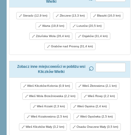
Wielki
Sieradz (12,9 km)
Złoczew (13,3 km)
Błaszki (16,0 km)
Warta (19,8 km)
Lututów (20,5 km)
Zduńska Wola (26,4 km)
Osjaków (31,4 km)
Grabów nad Prosną (31,4 km)
Zobacz inne miejscowości w pobliżu wsi
Kliczków Wielki
Wieś Kliczków-Kolonia (0,9 km)
Wieś Złotowizna (2,1 km)
Wieś Wola Brzeźniowska (2,2 km)
Wieś Rowy (2,2 km)
Wieś Krzaki (2,3 km)
Wieś Gęsina (2,4 km)
Wieś Krzakowizna (2,5 km)
Wieś Gęsówka (2,5 km)
Wieś Kliczków Mały (3,2 km)
Osada Oraczew Mały (3,5 km)