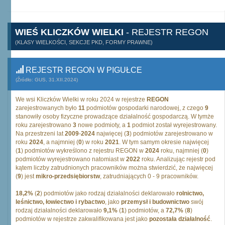
WIEŚ KLICZKÓW WIELKI
- REJESTR REGON
(KLASY WIELKOŚCI, SEKCJE PKD, FORMY PRAWNE)
REJESTR REGON W PIGUŁCE
(Źródło: GUS, 31.XII.2024)
We wsi Kliczków Wielki w roku 2024 w rejestrze
REGON
zarejestrowanych było
11
podmiotów gospodarki narodowej, z czego
9
stanowiły osoby fizyczne prowadzące działalność gospodarczą. W tymże
roku zarejestrowano
3
nowe podmioty, a
1
podmiot został wyrejestrowany.
Na przestrzeni lat
2009
-
2024
najwięcej (
3
) podmiotów zarejestrowano w
roku
2024
, a najmniej (
0
) w roku
2021
. W tym samym okresie najwięcej
(
1
) podmiotów wykreślono z rejestru REGON w
2024
roku, najmniej (
0
)
podmiotów wyrejestrowano natomiast w
2022
roku. Analizując rejestr pod
kątem liczby zatrudnionych pracowników można stwierdzić, że najwięcej
(
9
) jest
mikro-przedsiębiorstw
, zatrudniających 0 - 9 pracowników.
18,2%
(
2
) podmiotów jako rodzaj działalności deklarowało
rolnictwo,
leśnictwo, łowiectwo i rybactwo
, jako
przemysł i budownictwo
swój
rodzaj działalności deklarowało
9,1%
(
1
) podmiotów, a
72,7%
(
8
)
podmiotów w rejestrze zakwalifikowana jest jako
pozostała działalność
.