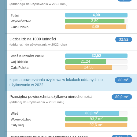
(oddanego do użytkowania w 2022 roku)
4,00
Tutaj
3,80
Województwo
3,89
Cała Polska
Liczba izb na 1000 ludności
32,52
(oddanych do użytkowania w 2022 roku)
32,52
Wieś Kliczków Wielki
21,24
woj. łódzkie
24,56
Cała Polska
2
Łączna powierzchnia użytkowa w lokalach oddanych do
80 m
użytkowania w 2022
2
Przeciętna powierzchnia użytkowa nieruchomości
80,0 m
(oddanej do użytkowania w 2022 roku)
2
80,0 m
Wieś
2
93,2 m
Województwo
2
92,3 m
Cały kraj
2