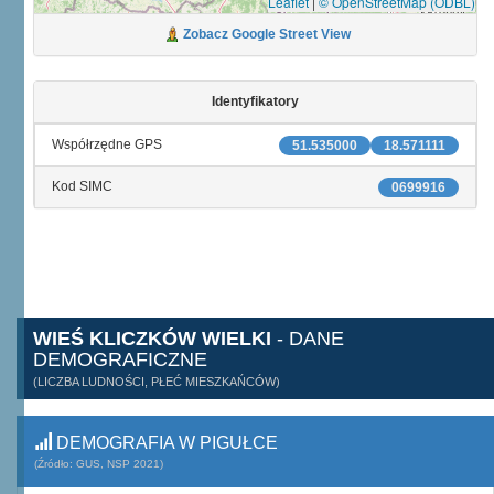
Leaflet
|
© OpenStreetMap (ODBL)
Zobacz Google Street View
Identyfikatory
Współrzędne GPS
51.535000
18.571111
Kod SIMC
0699916
WIEŚ KLICZKÓW WIELKI
- DANE
DEMOGRAFICZNE
(LICZBA LUDNOŚCI, PŁEĆ MIESZKAŃCÓW)
DEMOGRAFIA W PIGUŁCE
(Źródło: GUS, NSP 2021)