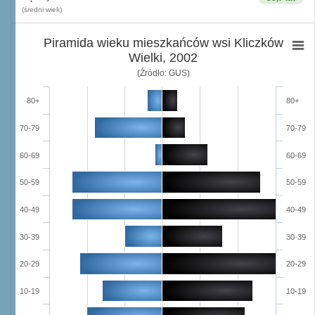
(średni wiek)
Piramida wieku mieszkańców wsi Kliczków
Wielki, 2002
(Źródło: GUS)
80+
80+
70-79
70-79
60-69
60-69
50-59
50-59
40-49
40-49
30-39
30-39
20-29
20-29
10-19
10-19