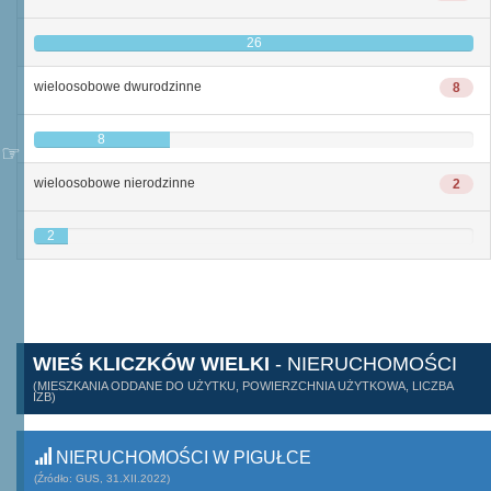
26
wieloosobowe dwurodzinne
8
8
wieloosobowe nierodzinne
2
2
WIEŚ KLICZKÓW WIELKI
- NIERUCHOMOŚCI
(MIESZKANIA ODDANE DO UŻYTKU, POWIERZCHNIA UŻYTKOWA, LICZBA
IZB)
NIERUCHOMOŚCI W PIGUŁCE
(Źródło: GUS, 31.XII.2022)