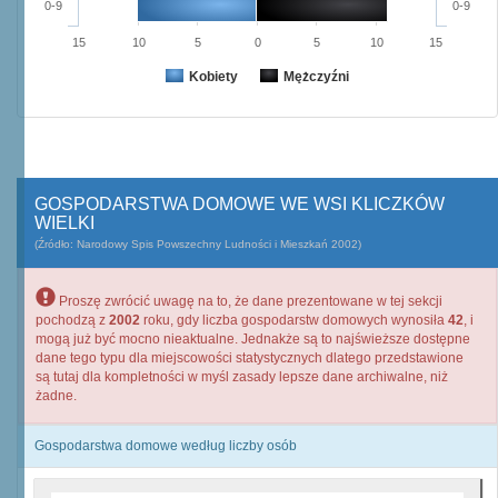
0-9
0-9
15
10
5
0
5
10
15
Kobiety
Mężczyźni
GOSPODARSTWA DOMOWE WE WSI KLICZKÓW
WIELKI
(Źródło: Narodowy Spis Powszechny Ludności i Mieszkań 2002)
Proszę zwrócić uwagę na to, że dane prezentowane w tej sekcji
pochodzą z
2002
roku, gdy liczba gospodarstw domowych wynosiła
42
, i
mogą już być mocno nieaktualne. Jednakże są to najświeższe dostępne
dane tego typu dla miejscowości statystycznych dlatego przedstawione
są tutaj dla kompletności w myśl zasady lepsze dane archiwalne, niż
żadne.
Gospodarstwa domowe według liczby osób