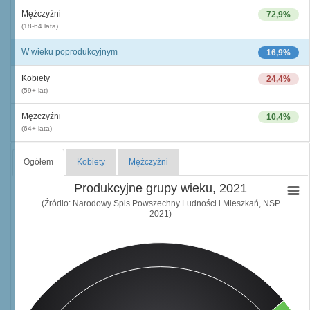
Mężczyźni
72,9%
(18-64 lata)
W wieku poprodukcyjnym
16,9%
Kobiety
24,4%
(59+ lat)
Mężczyźni
10,4%
(64+ lata)
Ogółem
Kobiety
Mężczyźni
Produkcyjne grupy wieku, 2021
(Źródło: Narodowy Spis Powszechny Ludności i Mieszkań, NSP
2021)