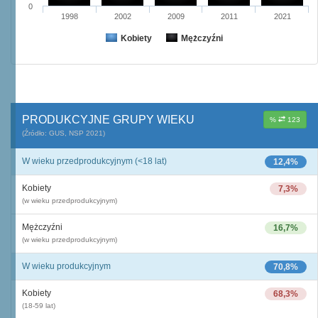
0
1998
2002
2009
2011
2021
Kobiety
Mężczyźni
PRODUKCYJNE GRUPY WIEKU
%
123
(Źródło: GUS, NSP 2021)
W wieku przedprodukcyjnym (<18 lat)
12,4%
Kobiety
7,3%
(w wieku przedprodukcyjnym)
Mężczyźni
16,7%
(w wieku przedprodukcyjnym)
W wieku produkcyjnym
70,8%
Kobiety
68,3%
(18-59 lat)