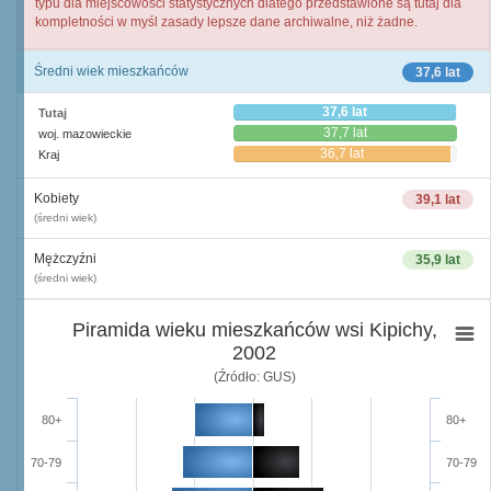
typu dla miejscowości statystycznych dlatego przedstawione są tutaj dla
kompletności w myśl zasady lepsze dane archiwalne, niż żadne.
Średni wiek mieszkańców
37,6 lat
37,6 lat
Tutaj
37,7 lat
woj. mazowieckie
36,7 lat
Kraj
Kobiety
39,1 lat
(średni wiek)
Mężczyźni
35,9 lat
(średni wiek)
Piramida wieku mieszkańców wsi Kipichy,
2002
(Źródło: GUS)
80+
80+
70-79
70-79