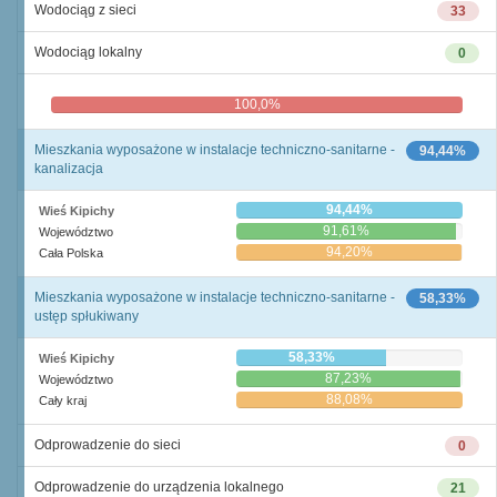
Wodociąg z sieci
33
Wodociąg lokalny
0
100,0%
0,0%
Mieszkania wyposażone w instalacje techniczno-sanitarne -
94,44%
kanalizacja
94,44%
Wieś Kipichy
91,61%
Województwo
94,20%
Cała Polska
Mieszkania wyposażone w instalacje techniczno-sanitarne -
58,33%
ustęp spłukiwany
58,33%
Wieś Kipichy
87,23%
Województwo
88,08%
Cały kraj
Odprowadzenie do sieci
0
Odprowadzenie do urządzenia lokalnego
21