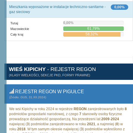
Mieszkania wyposażone w instalacje techniczno-sanitarne -
0,00%
gaz sieciowy
0,00%
Tutaj
61,79%
Mazowieckie
58,32%
Cały kraj
WIEŚ KIPICHY
- REJESTR REGON
(KLASY WIELKOŚCI, SEKCJE PKD, FORMY PRAWNE)
REJESTR REGON W PIGUŁCE
(Źródło: GUS, 31.XII.2024)
We wsi Kipichy w roku 2024 w rejestrze
REGON
zarejestrowanych było
8
podmiotów gospodarki narodowej, z czego
7
stanowiły osoby fizyczne
prowadzące działalność gospodarczą. Na przestrzeni lat
2009
-
2024
najwięcej (
3
) podmiotów zarejestrowano w roku
2021
, a najmniej (
0
) w
roku
2018
. W tym samym okresie najwięcej (
3
) podmiotów wykreślono z