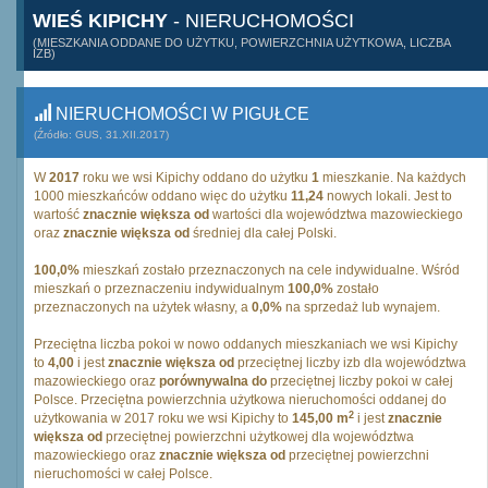
WIEŚ KIPICHY
- NIERUCHOMOŚCI
(MIESZKANIA ODDANE DO UŻYTKU, POWIERZCHNIA UŻYTKOWA, LICZBA
IZB)
NIERUCHOMOŚCI W PIGUŁCE
(Źródło: GUS, 31.XII.2017)
W
2017
roku we wsi Kipichy oddano do użytku
1
mieszkanie. Na każdych
1000 mieszkańców oddano więc do użytku
11,24
nowych lokali. Jest to
wartość
znacznie większa od
wartości dla województwa mazowieckiego
oraz
znacznie większa od
średniej dla całej Polski.
100,0%
mieszkań zostało przeznaczonych na cele indywidualne. Wśród
mieszkań o przeznaczeniu indywidualnym
100,0%
zostało
przeznaczonych na użytek własny, a
0,0%
na sprzedaż lub wynajem.
Przeciętna liczba pokoi w nowo oddanych mieszkaniach we wsi Kipichy
to
4,00
i jest
znacznie większa od
przeciętnej liczby izb dla województwa
mazowieckiego oraz
porównywalna do
przeciętnej liczby pokoi w całej
Polsce. Przeciętna powierzchnia użytkowa nieruchomości oddanej do
2
użytkowania w 2017 roku we wsi Kipichy to
145,00 m
i jest
znacznie
większa od
przeciętnej powierzchni użytkowej dla województwa
mazowieckiego oraz
znacznie większa od
przeciętnej powierzchni
nieruchomości w całej Polsce.