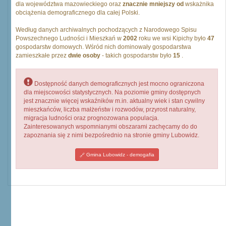
dla województwa mazowieckiego oraz
znacznie mniejszy od
wskażnika
obciążenia demograficznego dla całej Polski.
Według danych archiwalnych pochodzących z Narodowego Spisu
Powszechnego Ludności i Mieszkań w
2002
roku we wsi Kipichy było
47
gospodarstw domowych. Wśród nich dominowały gospodarstwa
zamieszkałe przez
dwie osoby
- takich gospodarstw było
15
.
Dostępność danych demograficznych jest mocno ograniczona
dla miejscowości statystycznych. Na poziomie gminy dostępnych
jest znacznie więcej wskaźników m.in. aktualny wiek i stan cywilny
mieszkańców, liczba małżeństw i rozwodów, przyrost naturalny,
migracja ludności oraz prognozowana populacja.
Zainteresowanych wspomnianymi obszarami zachęcamy do do
zapoznania się z nimi bezpośrednio na stronie gminy Lubowidz.
Gmina Lubowidz - demogafia