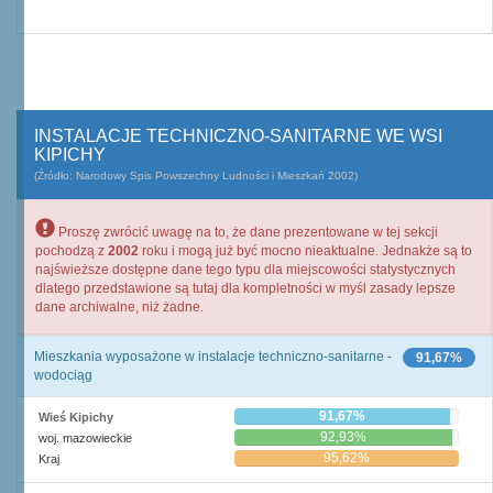
INSTALACJE TECHNICZNO-SANITARNE WE WSI
KIPICHY
(Źródło: Narodowy Spis Powszechny Ludności i Mieszkań 2002)
Proszę zwrócić uwagę na to, że dane prezentowane w tej sekcji
pochodzą z
2002
roku i mogą już być mocno nieaktualne. Jednakże są to
najświeższe dostępne dane tego typu dla miejscowości statystycznych
dlatego przedstawione są tutaj dla kompletności w myśl zasady lepsze
dane archiwalne, niż żadne.
Mieszkania wyposażone w instalacje techniczno-sanitarne -
91,67%
wodociąg
91,67%
Wieś Kipichy
92,93%
woj. mazowieckie
95,62%
Kraj