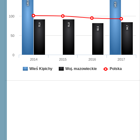
149,0
145,0
100
91,6
91,8
84,7
82,5
50
0
2014
2015
2016
2017
Wieś Kipichy
Woj. mazowieckie
Polska