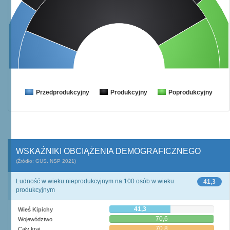
Przedprodukcyjny
Produkcyjny
Poprodukcyjny
WSKAŹNIKI OBCIĄŻENIA DEMOGRAFICZNEGO
(Źródło: GUS, NSP 2021)
Ludność w wieku nieprodukcyjnym na 100 osób w wieku
41,3
produkcyjnym
41,3
Wieś Kipichy
70,6
Województwo
70,8
Cały kraj