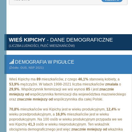
WIEŚ KIPICHY
- DANE DEMOGRAFICZNE
(LICZBA LUDNOŚCI, PŁEĆ MIESZKAŃCÓW)
DEMOGRAFIA W PIGUŁCE
(Źródło: GUS, NSP 2021)
Wieś Kipichy ma
89
mieszkańców, z czego
46,1%
stanowią kobiety, a
53,9%
mężczyźni. W latach 1998-2021 liczba mieszkańców
zmalała
o
29,9%
. Współczynnik feminizacji we wsi wynosi
85
i jest
znacznie
mniejszy od
współczynnika feminizacji dla województwa mazowieckiego
oraz
znacznie mniejszy od
współczynnika dla całej Polski.
70,8%
mieszkańców wsi Kipichy jest w wieku produkcyjnym,
12,4%
w
wieku przedprodukcyjnym, a
16,9%
mieszkańców jest w wieku
poprodukcyjnym. Na 100 osób w wieku produkcyjnym przypada we we
wsi Kipichy
41,3
osób w wieku nieprodukcyjnym. Ten wskaźnik
obciążenia demograficznego jest więc
znacznie mniejszy od
wkażnika