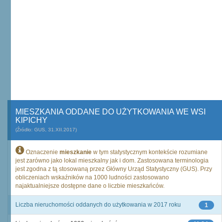
MIESZKANIA ODDANE DO UŻYTKOWANIA WE WSI
KIPICHY
(Źródło: GUS, 31.XII.2017)
Oznaczenie
mieszkanie
w tym statystycznym kontekście rozumiane
jest zarówno jako lokal mieszkalny jak i dom. Zastosowana terminologia
jest zgodna z tą stosowaną przez Główny Urząd Statystyczny (GUS). Przy
obliczeniach wskaźników na 1000 ludności zastosowano
najaktualniejsze dostępne dane o liczbie mieszkańców.
Liczba nieruchomości oddanych do użytkowania w 2017 roku
1