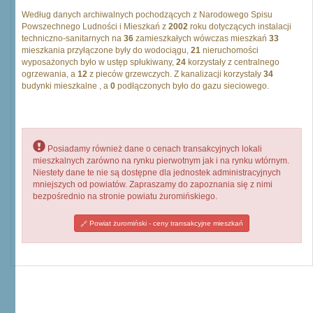
Według danych archiwalnych pochodzących z Narodowego Spisu
Powszechnego Ludności i Mieszkań z
2002
roku dotyczących instalacji
techniczno-sanitarnych na
36
zamieszkałych wówczas mieszkań
33
mieszkania przyłączone były do wodociągu,
21
nieruchomości
wyposażonych było w ustęp spłukiwany,
24
korzystały z centralnego
ogrzewania, a
12
z pieców grzewczych. Z kanalizacji korzystały
34
budynki mieszkalne , a
0
podłączonych było do gazu sieciowego.
Posiadamy również dane o cenach transakcyjnych lokali
mieszkalnych zarówno na rynku pierwotnym jak i na rynku wtórnym.
Niestety dane te nie są dostępne dla jednostek administracyjnych
mniejszych od powiatów. Zapraszamy do zapoznania się z nimi
bezpośrednio na stronie powiatu żuromińskiego.
Powiat żuromiński - ceny transakcyjne mieszkań