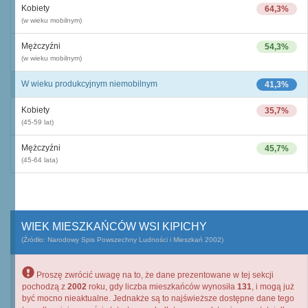
Kobiety
64,3%
(w wieku mobilnym)
Mężczyźni
54,3%
(w wieku mobilnym)
W wieku produkcyjnym niemobilnym
41,3%
Kobiety
35,7%
(45-59 lat)
Mężczyźni
45,7%
(45-64 lata)
WIEK MIESZKAŃCÓW WSI KIPICHY
(Źródło: Narodowy Spis Powszechny Ludności i Mieszkań 2002)
Proszę zwrócić uwagę na to, że dane prezentowane w tej sekcji
pochodzą z
2002
roku, gdy liczba mieszkańców wynosiła
131
, i mogą już
być mocno nieaktualne. Jednakże są to najświeższe dostępne dane tego