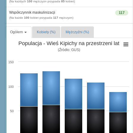
(Na każdych
100
mężczyzn przypada
85
kobiet)
Współczynnik maskulinizacji
117
(Na każde
100
kobiet przypada
117
mężczyzn)
Ogółem
Kobiety (%)
Mężczyźni (%)
Populacja - Wieś Kipichy na przestrzeni lat
(Źródło: GUS)
150
100
50