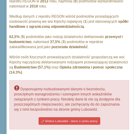
rejestru REGON w
2012
roku, najmniej (
0
) podmiotów wyrejestrowano
natomiast w
2018
roku.
Według danych z rejestru REGON wśród podmiotów posiadających
osobowość prawną we wsi Kipichy najwięcej (
1
) jest stanowiących
spółki
handlowe z ograniczoną odpowiedzialnością
.
62,5%
(
5
) podmiotów jako rodzaj działalności deklarowało
przemysł i
budownictwo
, natomiast
37,5%
(
3
) podmiotów w rejestrze
zakwalifikowana jest jako
pozostała działalność
.
Wśród osób fizycznych prowadzących działalność gospodarczą we wsi
Kipichy najczęściej deklarowanymi rodzajami przeważającej działalności
są
Budownictwo (57.1%)
oraz
Opieka zdrowotna i pomoc społeczna
(14.3%)
.
Dysponujemy rozbudowanymi danymi o bezrobociu,
przeciętnym wynagrodzeniu i szeregiem innych wskaźników
związanych z rynkiem pracy. Niestety dane te nie są dostępne dla
poszczególnych miejscowości, ale zachęcamy do do zapoznania
się z nimi bezpośrednio na stronie gminy Lubowidz.
Gmina Lubowidz - dane o rynku pracy