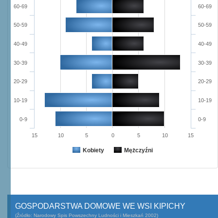
60-69
60-69
50-59
50-59
40-49
40-49
30-39
30-39
20-29
20-29
10-19
10-19
0-9
0-9
15
10
5
0
5
10
15
Kobiety
Mężczyźni
GOSPODARSTWA DOMOWE WE WSI KIPICHY
(Źródło: Narodowy Spis Powszechny Ludności i Mieszkań 2002)