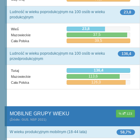
Ludność w wieku poprodukcyjnym na 100 osób w wieku
23,8
produkcyjnym
23,8
Wieś
37,5
Mazowieckie
39,5
Cała Polska
Ludność w wieku poprodukcyjnym na 100 osób w wieku
136,4
przedprodukcyjnym
136,4
Tutaj
113,6
Mazowieckie
126,0
Cała Polska
MOBILNE GRUPY WIEKU
%
123
(Źródło: GUS, NSP 2021)
W wieku produkcyjnym mobilnym (18-44 lata)
58,7%