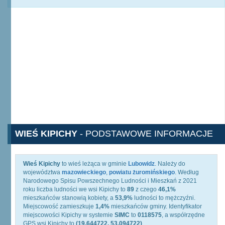
WIEŚ KIPICHY
- PODSTAWOWE INFORMACJE
Wieś Kipichy
to wieś leżąca w gminie
Lubowidz
. Należy do
województwa
mazowieckiego
,
powiatu żuromińskiego
. Według
Narodowego Spisu Powszechnego Ludności i Mieszkań z 2021
roku liczba ludności we wsi Kipichy to
89
z czego
46,1%
mieszkańców stanowią kobiety, a
53,9%
ludności to mężczyźni.
Miejscowość zamieszkuje
1,4%
mieszkańców gminy. Identyfikator
miejscowości Kipichy w systemie
SIMC
to
0118575
, a współrzędne
GPS wsi Kipichy to
(19.644722, 53.094722)
.