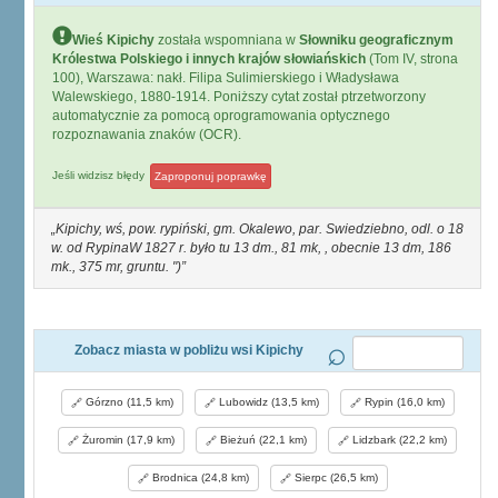
Wieś Kipichy
została wspomniana w
Słowniku geograficznym
Królestwa Polskiego i innych krajów słowiańskich
(Tom IV, strona
100), Warszawa: nakł. Filipa Sulimierskiego i Władysława
Walewskiego, 1880-1914. Poniższy cytat został ptrzetworzony
automatycznie za pomocą oprogramowania optycznego
rozpoznawania znaków (OCR).
Jeśli widzisz błędy
Zaproponuj poprawkę
Kipichy, wś, pow. rypiński, gm. Okalewo, par. Swiedziebno, odl. o 18
w. od RypinaW 1827 r. było tu 13 dm., 81 mk, , obecnie 13 dm, 186
mk., 375 mr, gruntu. ")
Zobacz miasta w pobliżu wsi Kipichy
Górzno (11,5 km)
Lubowidz (13,5 km)
Rypin (16,0 km)
Żuromin (17,9 km)
Bieżuń (22,1 km)
Lidzbark (22,2 km)
Brodnica (24,8 km)
Sierpc (26,5 km)