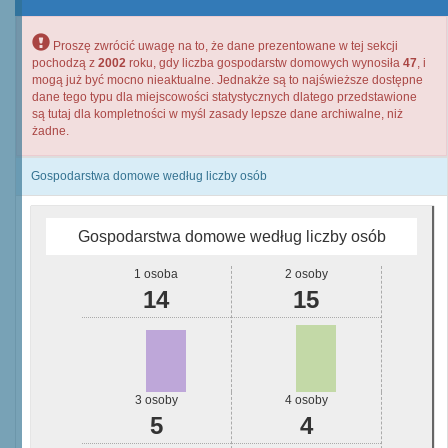
Proszę zwrócić uwagę na to, że dane prezentowane w tej sekcji
pochodzą z
2002
roku, gdy liczba gospodarstw domowych wynosiła
47
, i
mogą już być mocno nieaktualne. Jednakże są to najświeższe dostępne
dane tego typu dla miejscowości statystycznych dlatego przedstawione
są tutaj dla kompletności w myśl zasady lepsze dane archiwalne, niż
żadne.
Gospodarstwa domowe według liczby osób
Gospodarstwa domowe według liczby osób
1 osoba
2 osoby
14
15
3 osoby
4 osoby
5
4