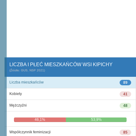
LICZBA I PŁEĆ MIESZKAŃCÓW WSI KIPICHY
(Źródło: GUS, NSP 2021)
Liczba mieszkańców
89
Kobiety
41
Mężczyźni
48
46,1%
53,9%
Współczynnik feminizacji
85