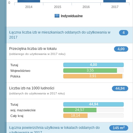
0
2014
2015
2016
2017
Indywidualne
Łączna liczba izb w mieszkaniach oddanych do użytkowania w
4
2017
Przeciętna liczba izb w lokalu
4,00
(oddanego do użytkowania w 2017 roku)
4,00
Tutaj
3,55
Województwo
3,91
Polska
Liczba izb na 1000 ludności
44,94
(oddanych do użytkowania w 2017 roku)
44,94
Tutaj
24,57
woj. mazowieckie
18,14
Cały kraj
2
Łączna powierzchnia użytkowa w lokalach oddanych do
145 m
użytkowania w 2017