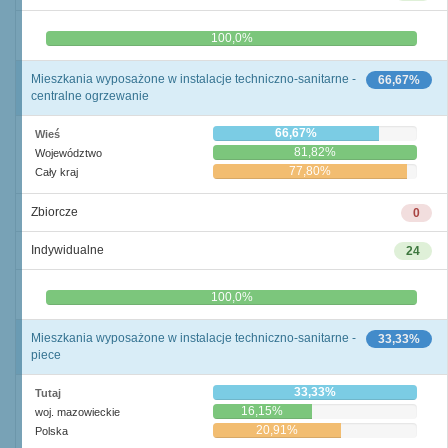
0,0%
100,0%
Mieszkania wyposażone w instalacje techniczno-sanitarne -
66,67%
centralne ogrzewanie
66,67%
Wieś
81,82%
Województwo
77,80%
Cały kraj
Zbiorcze
0
Indywidualne
24
0,0%
100,0%
Mieszkania wyposażone w instalacje techniczno-sanitarne -
33,33%
piece
33,33%
Tutaj
16,15%
woj. mazowieckie
20,91%
Polska