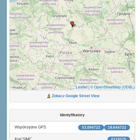
Leaflet
|
© OpenStreetMap (ODBL)
Zobacz Google Street View
Identyfikatory
Współrzędne GPS
53.094722
19.644722
Kod SIMC
0118575