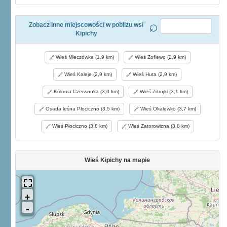
Zobacz inne miejscowości w pobliżu wsi
Kipichy
Wieś Mleczówka (1,9 km)
Wieś Zofiewo (2,9 km)
Wieś Kaleje (2,9 km)
Wieś Huta (2,9 km)
Kolonia Czerwonka (3,0 km)
Wieś Zdrojki (3,1 km)
Osada leśna Płociczno (3,5 km)
Wieś Okalewko (3,7 km)
Wieś Płociczno (3,8 km)
Wieś Zatorowizna (3,8 km)
Wieś Kipichy na mapie