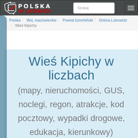
Pok
naw
Polska
Woj. mazowieckie
Powiat żuromiński
Gmina Lubowidz
Wieś Kipichy
Wieś Kipichy w
liczbach
(mapy, nieruchomości, GUS,
noclegi, regon, atrakcje, kod
pocztowy, wypadki drogowe,
edukacja, kierunkowy)