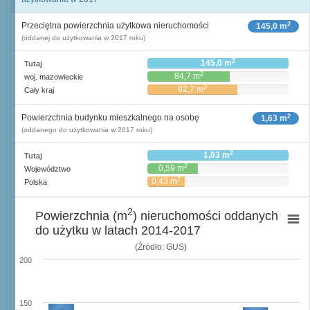
2
Przeciętna powierzchnia użytkowa nieruchomości
145,0 m
(oddanej do użytkowania w 2017 roku)
2
145,0 m
Tutaj
2
84,7 m
woj. mazowieckie
2
92,7 m
Cały kraj
2
Powierzchnia budynku mieszkalnego na osobę
1,63 m
(oddanego do użytkowania w 2017 roku)
2
1,63 m
Tutaj
2
0,59 m
Województwo
2
0,43 m
Polska
2
Powierzchnia (m
) nieruchomości oddanych
do użytku w latach 2014-2017
(Źródło: GUS)
200
150