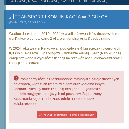
KOLEJOWE, STACJE KOLEJOWE, PRZEBIEG LINII KOLEJOWYCH)
TRANSPORT I KOMUNIKACJA W PIGUŁCE
(Źródło: GUS, 31.XII.2024)
Według danych z lat 2010 - 2024 w wyniku
4
wypadków drogowych we
wsi Karkowo odnotowano
1
ofiarę śmiertelną oraz
3
osoby ranne.
W 2024 roku we wsi Karkowo znajdowało się
0
km ścieżek rowerowych,
0,0 km
bus-pasów i
0
parkingów w systemie Parkuj i Jedź (Park & Ride).
Zarejestrowano
0
wypisów z licencji na przewóz osób taksówkami oraz
0
licencji na taksówki.
Posiadamy również rozbudowane statystyki o zarejestrowanych
pojazdach, wraz z ich typem, wiekiem oraz wieloma innymi
cechami. Niestety dane te nie są dostępne dla jednostek
administracyjnych mniejszych od powiatów. Zapraszamy do
zapoznania się z nimi bezpośrednio na stronie powiatu
kołobrzeskiego.
Powiat kołobrzeski - dane o pojazdach