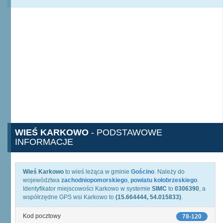
WIEŚ KARKOWO
- PODSTAWOWE
INFORMACJE
Wieś Karkowo
to wieś leżąca w gminie
Gościno
. Należy do
województwa
zachodniopomorskiego
,
powiatu kołobrzeskiego
.
Identyfikator miejscowości Karkowo w systemie
SIMC
to
0306390
, a
współrzędne GPS wsi Karkowo to
(15.664444, 54.015833)
.
Kod pocztowy
78-120