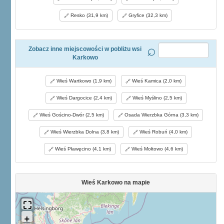
Resko (31,9 km)
Gryfice (32,3 km)
Zobacz inne miejscowości w pobliżu wsi
Karkowo
Wieś Wartkowo (1,9 km)
Wieś Kamica (2,0 km)
Wieś Dargocice (2,4 km)
Wieś Myślino (2,5 km)
Wieś Gościno-Dwór (2,5 km)
Osada Wierzbka Górna (3,3 km)
Wieś Wierzbka Dolna (3,8 km)
Wieś Robuń (4,0 km)
Wieś Pławęcino (4,1 km)
Wieś Mołtowo (4,6 km)
Wieś Karkowo na mapie