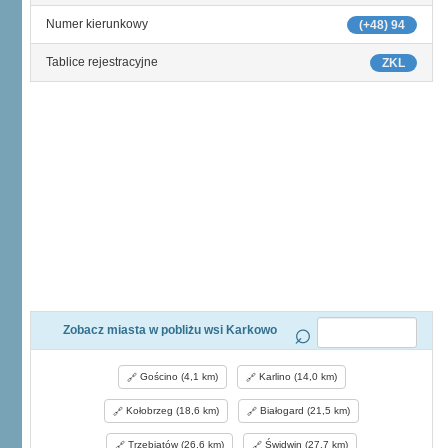
Numer kierunkowy
(+48) 94
Tablice rejestracyjne
ZKL
Zobacz miasta w pobliżu wsi Karkowo
Gościno (4,1 km)
Karlino (14,0 km)
Kołobrzeg (18,6 km)
Białogard (21,5 km)
Trzebiatów (26,6 km)
Świdwin (27,7 km)