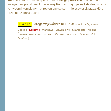
Przez Wieś Karkowo przechodzi
1 droga publiczna
zaliczana do
kategorii wojewódzkiej lub wyższej. Poniżej znajduje się lista dróg wraz z
ich typem i kompletnym przebiegiem (spisem miejscowości, przez które
przechodzi dana trasa).
DW 162
droga wojewódzka nr 162
(Rościęcino - Ząbrowo -
Gościno -
Karkowo
- Wartkowo - Słowenkowo - Sławoborze - Krosino -
Świdwin - Wilczkowo - Brzeżno - Więcław - Łabędzie - Rydzewo - Żółte -
Zarańsko)