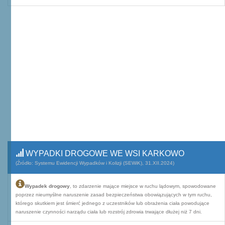
WYPADKI DROGOWE WE WSI KARKOWO
(Źródło: Systemu Ewidencji Wypadków i Kolizji (SEWiK), 31.XII.2024)
Wypadek drogowy
, to zdarzenie mające miejsce w ruchu lądowym, spowodowane
poprzez nieumyślne naruszenie zasad bezpieczeństwa obowiązujących w tym ruchu,
którego skutkiem jest śmierć jednego z uczestników lub obrażenia ciała powodujące
naruszenie czynności narządu ciała lub rozstrój zdrowia trwające dłużej niż 7 dni.