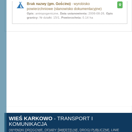
Brak nazwy (gm. Gościno)
- wyrobisko
powierzchniowe (stanowisko dokumentacyjne)
Opis:
antropogeniczne,
Data ustanowienia:
2006-08-26,
Opis
granicy:
Nr działki: 15/1,
Powierzchnia:
0.14 ha
WIEŚ KARKOWO
- TRANSPORT I
KOMUNIKACJA
(WYPADKI DROGOWE, OFIARY ŚMIERTELNE, DROGI PUBLICZNE, LINIE