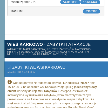
Współrzędne GPS
54.015833
15.664444
Kod SIMC
0306390
WIEŚ KARKOWO
- ZABYTKI I ATRAKCJE
(ATRAKCJE, MAPA ZABYTKÓW, REJESTR ZABYTKÓW, NARODOWY
INSTYTUT DZIEDZICTWA, WYSZUKIWARKA ZABYTKÓW, ZABYTKI
NIERUCHOME, FORMY OCHRONY PRZYRODY)
ZABYTKI WE WSI KARKOWO
(Źródło: NID, 15.XII.2017)
Według danych Narodowego Instytutu Dziedzictwa (
NID
) z dnia
15.12.2017 na obszarze wsi Karkowo znajduje się
jeden zabytkowy
obiekt
wpisany do
rejestru zabytków
. Dostępna jest również
interaktywna wyszukiwarka zabytków, która ma wpływ na zabytki
prezentowane na liście oraz na interaktywnej mapie zabytków. Dla
większości zabytków prezentowanych na mapie dostępna jest opcja
wirtualnego spaceru (w oparciu o technologię Google Street View),