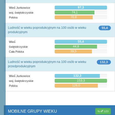
97,3
Wieś Jurkowice
74,1
woj. świętokrzyskie
70,8
Polska
Ludność w wieku poprodukcyjnym na 100 osób w wieku
55,4
produkcyjnym
55,4
Wieś
44,8
świętokrzyskie
39,5
Cała Polska
Ludność w wieku poprodukcyjnym na 100 osób w wieku
132,3
przedprodukcyjnym
132,3
Wieś Jurkowice
153,3
woj. świętokrzyskie
126,0
Polska
MOBILNE GRUPY WIEKU
%
123