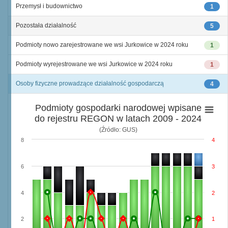
Przemysł i budownictwo
1
Pozostała działalność
5
Podmioty nowo zarejestrowane we wsi Jurkowice w 2024 roku
1
Podmioty wyrejestrowane we wsi Jurkowice w 2024 roku
1
Osoby fizyczne prowadzące działalność gospodarczą
4
Podmioty gospodarki narodowej wpisane
do rejestru REGON w latach 2009 - 2024
(Źródło: GUS)
8
4
6
3
4
2
2
1