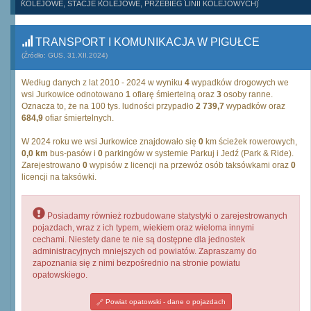
KOLEJOWE, STACJE KOLEJOWE, PRZEBIEG LINII KOLEJOWYCH)
TRANSPORT I KOMUNIKACJA W PIGUŁCE
(Źródło: GUS, 31.XII.2024)
Według danych z lat 2010 - 2024 w wyniku
4
wypadków drogowych we
wsi Jurkowice odnotowano
1
ofiarę śmiertelną oraz
3
osoby ranne.
Oznacza to, że na 100 tys. ludności przypadło
2 739,7
wypadków oraz
684,9
ofiar śmiertelnych.
W 2024 roku we wsi Jurkowice znajdowało się
0
km ścieżek rowerowych,
0,0 km
bus-pasów i
0
parkingów w systemie Parkuj i Jedź (Park & Ride).
Zarejestrowano
0
wypisów z licencji na przewóz osób taksówkami oraz
0
licencji na taksówki.
Posiadamy również rozbudowane statystyki o zarejestrowanych
pojazdach, wraz z ich typem, wiekiem oraz wieloma innymi
cechami. Niestety dane te nie są dostępne dla jednostek
administracyjnych mniejszych od powiatów. Zapraszamy do
zapoznania się z nimi bezpośrednio na stronie powiatu
opatowskiego.
Powiat opatowski - dane o pojazdach