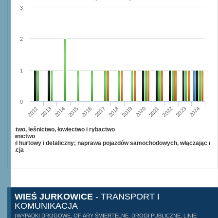
3
2
1
0
2015
2012
2022
2019
2013
2016
2023
2020
2017
2014
2024
2018
2021
Rolnictwo, leśnictwo, łowiectwo i rybactwo
Budownictwo
Handel hurtowy i detaliczny; naprawa pojazdów samochodowych, włączając mo
Edukacja
WIEŚ JURKOWICE
- TRANSPORT I
KOMUNIKACJA
(WYPADKI DROGOWE, OFIARY ŚMIERTELNE, DROGI PUBLICZNE, LINIE