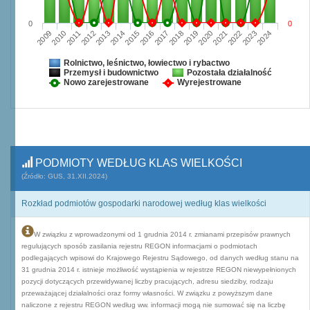
0
0
2009
2010
2011
2012
2013
2014
2015
2016
2017
2018
2019
2020
2021
2022
2023
2024
Rolnictwo, leśnictwo, łowiectwo i rybactwo
Przemysł i budownictwo
Pozostała działalność
Nowo zarejestrowane
Wyrejestrowane
PODMIOTY WEDŁUG KLAS WIELKOŚCI
(Źródło: GUS, 31.XII.2024)
Rozkład podmiotów gospodarki narodowej według klas wielkości
W związku z wprowadzonymi od 1 grudnia 2014 r. zmianami przepisów prawnych
regulujących sposób zasilania rejestru REGON informacjami o podmiotach
podlegających wpisowi do Krajowego Rejestru Sądowego, od danych według stanu na
31 grudnia 2014 r. istnieje możliwość wystąpienia w rejestrze REGON niewypełnionych
pozycji dotyczących przewidywanej liczby pracujących, adresu siedziby, rodzaju
przeważającej działalności oraz formy własności. W związku z powyższym dane
naliczone z rejestru REGON według ww. informacji mogą nie sumować się na liczbę