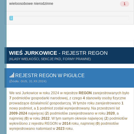
wieloosobowe nierodzinne
1
1
WIEŚ JURKOWICE
- REJESTR REGON
(KLASY WIELKOŚCI, SEKCJE PKD, FORMY PRAWNE)
REJESTR REGON W PIGUŁCE
(Źródło: GUS, 31.XII.2024)
We wsi Jurkowice w roku 2024 w rejestrze
REGON
zarejestrowanych było
7
podmiotów gospodarki narodowej, z czego
4
stanowiły osoby fizyczne
prowadzące działalność gospodarczą. W tymże roku zarejestrowano
1
nowy podmiot, a
1
podmiot został wyrejestrowany. Na przestrzeni lat
2009
-
2024
najwięcej (
2
) podmiotów zarejestrowano w roku
2020
, a
najmniej (
0
) w roku
2022
. W tym samym okresie najwięcej (
2
) podmiotów
wykreślono z rejestru REGON w
2014
roku, najmniej (
0
) podmiotów
wyrejestrowano natomiast w
2023
roku.