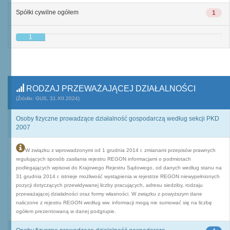
Spółki cywilne ogółem
1
1
RODZAJ PRZEWAŻAJĄCEJ DZIAŁALNOŚCI
(Źródło: GUS, 31.XII.2024)
Osoby fizyczne prowadzące działalność gospodarczą według sekcji PKD
2007
W związku z wprowadzonymi od 1 grudnia 2014 r. zmianami przepisów prawnych
regulujących sposób zasilania rejestru REGON informacjami o podmiotach
podlegających wpisowi do Krajowego Rejestru Sądowego, od danych według stanu na
31 grudnia 2014 r. istnieje możliwość wystąpienia w rejestrze REGON niewypełnionych
pozycji dotyczących przewidywanej liczby pracujących, adresu siedziby, rodzaju
przeważającej działalności oraz formy własności. W związku z powyższym dane
naliczone z rejestru REGON według ww. informacji mogą nie sumować się na liczbę
ogółem prezentowaną w danej podgrupie.