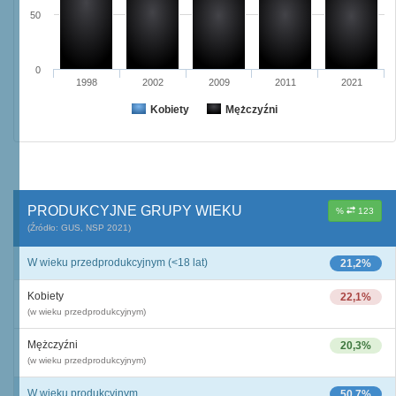
50
0
1998
2002
2009
2011
2021
Kobiety
Mężczyźni
PRODUKCYJNE GRUPY WIEKU
%
123
(Źródło: GUS, NSP 2021)
W wieku przedprodukcyjnym (<18 lat)
21,2%
Kobiety
22,1%
(w wieku przedprodukcyjnym)
Mężczyźni
20,3%
(w wieku przedprodukcyjnym)
W wieku produkcyjnym
50,7%