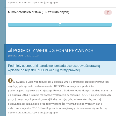
ogółem prezentowaną w danej podgrupie.
Mikro-przedsiębiorstwa (0-9 zatrudnionych)
7
7
PODMIOTY WEDŁUG FORM PRAWNYCH
(Źródło: GUS, 31.XII.2024)
Podmioty gospodarki narodowej posiadające osobowość prawną
wpisane do rejestru REGON według formy prawnej
W związku z wprowadzonymi od 1 grudnia 2014 r. zmianami przepisów prawnych
regulujących sposób zasilania rejestru REGON informacjami o podmiotach
podlegających wpisowi do Krajowego Rejestru Sądowego, od danych według stanu na
31 grudnia 2014 r. istnieje możliwość wystąpienia w rejestrze REGON niewypełnionych
pozycji dotyczących przewidywanej liczby pracujących, adresu siedziby, rodzaju
przeważającej działalności oraz formy własności. W związku z powyższym dane
naliczone z rejestru REGON według ww. informacji mogą nie sumować się na liczbę
ogółem prezentowaną w danej podgrupie.