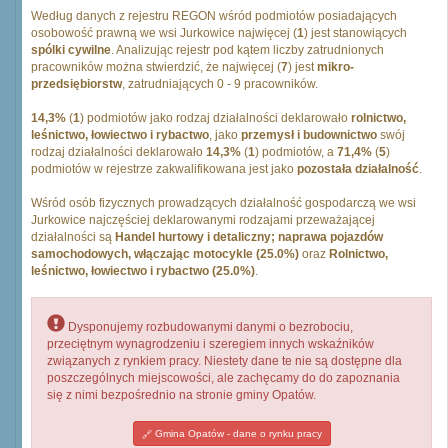
Według danych z rejestru REGON wśród podmiotów posiadających
osobowość prawną we wsi Jurkowice najwięcej (
1
) jest stanowiących
spólki cywilne
. Analizując rejestr pod kątem liczby zatrudnionych
pracowników można stwierdzić, że najwięcej (
7
) jest
mikro-
przedsiębiorstw
, zatrudniających 0 - 9 pracowników.
14,3%
(
1
) podmiotów jako rodzaj działalności deklarowało
rolnictwo,
leśnictwo, łowiectwo i rybactwo
, jako
przemysł i budownictwo
swój
rodzaj działalności deklarowało
14,3%
(
1
) podmiotów, a
71,4%
(
5
)
podmiotów w rejestrze zakwalifikowana jest jako
pozostała działalność
.
Wśród osób fizycznych prowadzących działalność gospodarczą we wsi
Jurkowice najczęściej deklarowanymi rodzajami przeważającej
działalności są
Handel hurtowy i detaliczny; naprawa pojazdów
samochodowych, włączając motocykle (25.0%)
oraz
Rolnictwo,
leśnictwo, łowiectwo i rybactwo (25.0%)
.
Dysponujemy rozbudowanymi danymi o bezrobociu,
przeciętnym wynagrodzeniu i szeregiem innych wskaźników
związanych z rynkiem pracy. Niestety dane te nie są dostępne dla
poszczególnych miejscowości, ale zachęcamy do do zapoznania
się z nimi bezpośrednio na stronie gminy Opatów.
Gmina Opatów - dane o rynku pracy