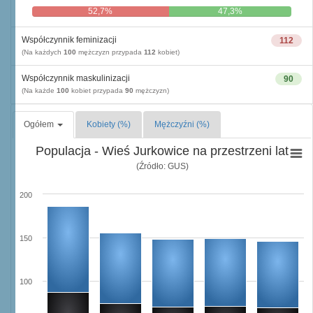
52,7%
47,3%
Współczynnik feminizacji
112
(Na każdych
100
mężczyzn przypada
112
kobiet)
Współczynnik maskulinizacji
90
(Na każde
100
kobiet przypada
90
mężczyzn)
Ogółem
Kobiety (%)
Mężczyźni (%)
Populacja - Wieś Jurkowice na przestrzeni lat
(Źródło: GUS)
200
150
100