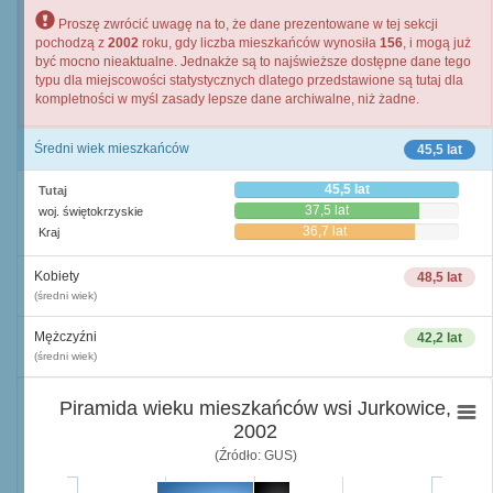
Proszę zwrócić uwagę na to, że dane prezentowane w tej sekcji
pochodzą z
2002
roku, gdy liczba mieszkańców wynosiła
156
, i mogą już
być mocno nieaktualne. Jednakże są to najświeższe dostępne dane tego
typu dla miejscowości statystycznych dlatego przedstawione są tutaj dla
kompletności w myśl zasady lepsze dane archiwalne, niż żadne.
Średni wiek mieszkańców
45,5 lat
45,5 lat
Tutaj
37,5 lat
woj. świętokrzyskie
36,7 lat
Kraj
Kobiety
48,5 lat
(średni wiek)
Mężczyźni
42,2 lat
(średni wiek)
Piramida wieku mieszkańców wsi Jurkowice,
2002
(Źródło: GUS)