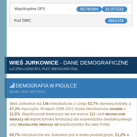
Współrzędne GPS
50.791944
21.377222
Kod SIMC
0801378
WIEŚ JURKOWICE
- DANE DEMOGRAFICZNE
(LICZBA LUDNOŚCI, PŁEĆ MIESZKAŃCÓW)
DEMOGRAFIA W PIGUŁCE
(Źródło: GUS, NSP 2021)
Wieś Jurkowice ma
146
mieszkańców, z czego
52,7%
stanowią kobiety, a
47,3%
mężczyźni. W latach 1998-2021 liczba mieszkańców
zmalała
o
21,5%
. Współczynnik feminizacji we wsi wynosi
112
i jest
nieznacznie
większy od
współczynnika feminizacji dla województwa świętokrzyskiego
oraz
nieznacznie większy od
współczynnika dla całej Polski.
50,7%
mieszkańców wsi Jurkowice jest w wieku produkcyjnym,
21,2%
w