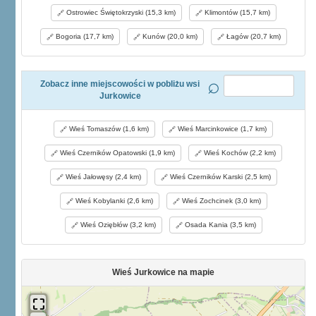
Ostrowiec Świętokrzyski (15,3 km)
Klimontów (15,7 km)
Bogoria (17,7 km)
Kunów (20,0 km)
Łagów (20,7 km)
Zobacz inne miejscowości w pobliżu wsi
Jurkowice
Wieś Tomaszów (1,6 km)
Wieś Marcinkowice (1,7 km)
Wieś Czerników Opatowski (1,9 km)
Wieś Kochów (2,2 km)
Wieś Jałowęsy (2,4 km)
Wieś Czerników Karski (2,5 km)
Wieś Kobylanki (2,6 km)
Wieś Zochcinek (3,0 km)
Wieś Oziębłów (3,2 km)
Osada Kania (3,5 km)
Wieś Jurkowice na mapie