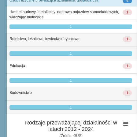
Osoby fizyczne prowadzące działalność gospodarczą
4
Handel hurtowy i detaliczny; naprawa pojazdów samochodowych,
1
włączając motocykle
1
Rolnictwo, leśnictwo, łowiectwo i rybactwo
1
1
Edukacja
1
1
Budownictwo
1
1
Rodzaje przeważającej działalności w
latach 2012 - 2024
(Źródło: GUS)