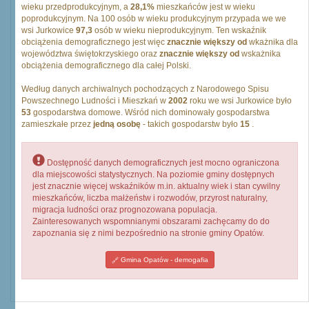
wieku przedprodukcyjnym, a
28,1%
mieszkańców jest w wieku
poprodukcyjnym. Na 100 osób w wieku produkcyjnym przypada we we
wsi Jurkowice
97,3
osób w wieku nieprodukcyjnym. Ten wskaźnik
obciążenia demograficznego jest więc
znacznie większy od
wkażnika dla
województwa świętokrzyskiego oraz
znacznie większy od
wskażnika
obciążenia demograficznego dla całej Polski.
Według danych archiwalnych pochodzących z Narodowego Spisu
Powszechnego Ludności i Mieszkań w
2002
roku we wsi Jurkowice było
53
gospodarstwa domowe. Wśród nich dominowały gospodarstwa
zamieszkałe przez
jedną osobę
- takich gospodarstw było
15
.
Dostępność danych demograficznych jest mocno ograniczona
dla miejscowości statystycznych. Na poziomie gminy dostępnych
jest znacznie więcej wskaźników m.in. aktualny wiek i stan cywilny
mieszkańców, liczba małżeństw i rozwodów, przyrost naturalny,
migracja ludności oraz prognozowana populacja.
Zainteresowanych wspomnianymi obszarami zachęcamy do do
zapoznania się z nimi bezpośrednio na stronie gminy Opatów.
Gmina Opatów - demogafia