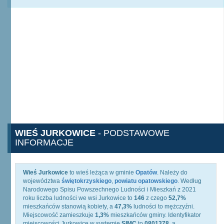
WIEŚ JURKOWICE
- PODSTAWOWE
INFORMACJE
Wieś Jurkowice
to wieś leżąca w gminie
Opatów
. Należy do
województwa
świętokrzyskiego
,
powiatu opatowskiego
. Według
Narodowego Spisu Powszechnego Ludności i Mieszkań z 2021
roku liczba ludności we wsi Jurkowice to
146
z czego
52,7%
mieszkańców stanowią kobiety, a
47,3%
ludności to mężczyźni.
Miejscowość zamieszkuje
1,3%
mieszkańców gminy. Identyfikator
miejscowości Jurkowice w systemie
SIMC
to
0801378
, a