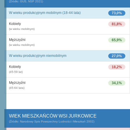
(Źródło: GUS, NSP 2021)
W wieku produkcyjnym mobilnym (18-44 lata)
73,0%
Kobiety
81,8%
(w wieku mobilnym)
Mężczyźni
65,9%
(w wieku mobilnym)
W wieku produkcyjnym niemobilnym
27,0%
Kobiety
18,2%
(45-59 lat)
Mężczyźni
34,1%
(45-64 lata)
WIEK MIESZKAŃCÓW WSI JURKOWICE
(Źródło: Narodowy Spis Powszechny Ludności i Mieszkań 2002)