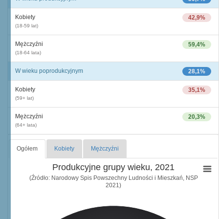
Kobiety
42,9%
(18-59 lat)
Mężczyźni
59,4%
(18-64 lata)
W wieku poprodukcyjnym
28,1%
Kobiety
35,1%
(59+ lat)
Mężczyźni
20,3%
(64+ lata)
Ogółem
Kobiety
Mężczyźni
Produkcyjne grupy wieku, 2021
(Źródło: Narodowy Spis Powszechny Ludności i Mieszkań, NSP
2021)