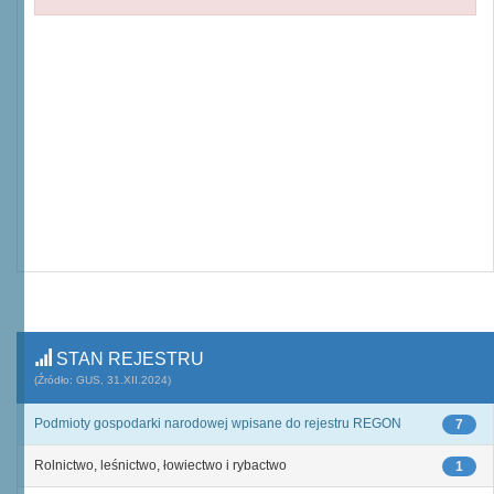
STAN REJESTRU
(Źródło: GUS, 31.XII.2024)
Podmioty gospodarki narodowej wpisane do rejestru REGON
7
Rolnictwo, leśnictwo, łowiectwo i rybactwo
1