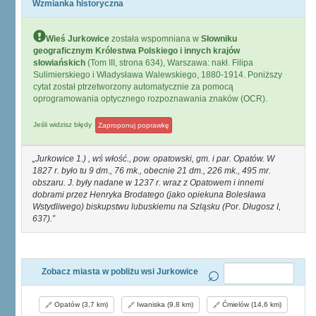
Wzmianka historyczna
Wieś Jurkowice
została wspomniana w
Słowniku
geograficznym Królestwa Polskiego i innych krajów
słowiańskich
(Tom III, strona 634), Warszawa: nakł. Filipa
Sulimierskiego i Władysława Walewskiego, 1880-1914. Poniższy
cytat został ptrzetworzony automatycznie za pomocą
oprogramowania optycznego rozpoznawania znaków (OCR).
Jeśli widzisz błędy
Zaproponuj poprawkę
Jurkowice 1.) , wś włość., pow. opatowski, gm. i par. Opatów. W
1827 r. było tu 9 dm., 76 mk., obecnie 21 dm., 226 mk., 495 mr.
obszaru. J. były nadane w 1237 r. wraz z Opatowem i innemi
dobrami przez Henryka Brodatego (jako opiekuna Bolesława
Wstydliwego) biskupstwu lubuskiemu na Szląsku (Por. Długosz I,
637).
Zobacz miasta w pobliżu wsi Jurkowice
Opatów (3,7 km)
Iwaniska (9,8 km)
Ćmielów (14,6 km)