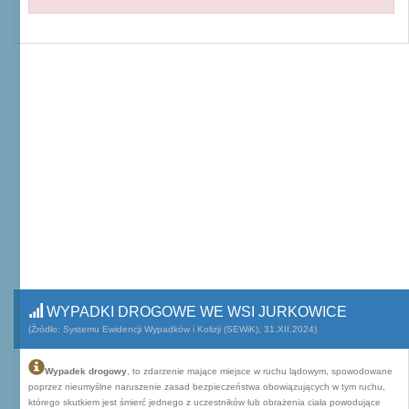
WYPADKI DROGOWE WE WSI JURKOWICE
(Źródło: Systemu Ewidencji Wypadków i Kolizji (SEWiK), 31.XII.2024)
Wypadek drogowy
, to zdarzenie mające miejsce w ruchu lądowym, spowodowane
poprzez nieumyślne naruszenie zasad bezpieczeństwa obowiązujących w tym ruchu,
którego skutkiem jest śmierć jednego z uczestników lub obrażenia ciała powodujące