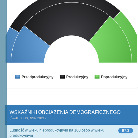
Przedprodukcyjny
Produkcyjny
Poprodukcyjny
WSKAŹNIKI OBCIĄŻENIA DEMOGRAFICZNEGO
(Źródło: GUS, NSP 2021)
Ludność w wieku nieprodukcyjnym na 100 osób w wieku
97,3
produkcyjnym