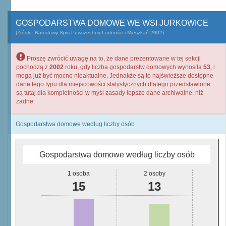
GOSPODARSTWA DOMOWE WE WSI JURKOWICE
(Źródło: Narodowy Spis Powszechny Ludności i Mieszkań 2002)
Proszę zwrócić uwagę na to, że dane prezentowane w tej sekcji
pochodzą z
2002
roku, gdy liczba gospodarstw domowych wynosiła
53
, i
mogą już być mocno nieaktualne. Jednakże są to najświeższe dostępne
dane tego typu dla miejscowości statystycznych dlatego przedstawione
są tutaj dla kompletności w myśl zasady lepsze dane archiwalne, niż
żadne.
Gospodarstwa domowe według liczby osób
Gospodarstwa domowe według liczby osób
1 osoba
2 osoby
15
13