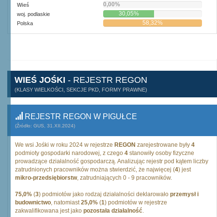
0,00%
Wieś
30,05%
woj. podlaskie
58,32%
Polska
WIEŚ JOŚKI
- REJESTR REGON
(KLASY WIELKOŚCI, SEKCJE PKD, FORMY PRAWNE)
REJESTR REGON W PIGUŁCE
(Źródło: GUS, 31.XII.2024)
We wsi Jośki w roku 2024 w rejestrze
REGON
zarejestrowane były
4
podmioty gospodarki narodowej, z czego
4
stanowiły osoby fizyczne
prowadzące działalność gospodarczą. Analizując rejestr pod kątem liczby
zatrudnionych pracowników można stwierdzić, że najwięcej (
4
) jest
mikro-przedsiębiorstw
, zatrudniających 0 - 9 pracowników.
75,0%
(
3
) podmiotów jako rodzaj działalności deklarowało
przemysł i
budownictwo
, natomiast
25,0%
(
1
) podmiotów w rejestrze
zakwalifikowana jest jako
pozostała działalność
.