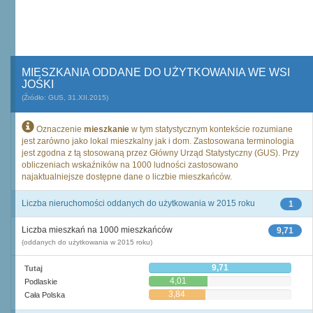
MIESZKANIA ODDANE DO UŻYTKOWANIA WE WSI
JOŚKI
(Źródło: GUS, 31.XII.2015)
Oznaczenie
mieszkanie
w tym statystycznym kontekście rozumiane
jest zarówno jako lokal mieszkalny jak i dom. Zastosowana terminologia
jest zgodna z tą stosowaną przez Główny Urząd Statystyczny (GUS). Przy
obliczeniach wskaźników na 1000 ludności zastosowano
najaktualniejsze dostępne dane o liczbie mieszkańców.
Liczba nieruchomości oddanych do użytkowania w 2015 roku
1
Liczba mieszkań na 1000 mieszkańców
9,71
(oddanych do użytkowania w 2015 roku)
9,71
Tutaj
4,01
Podlaskie
3,84
Cała Polska