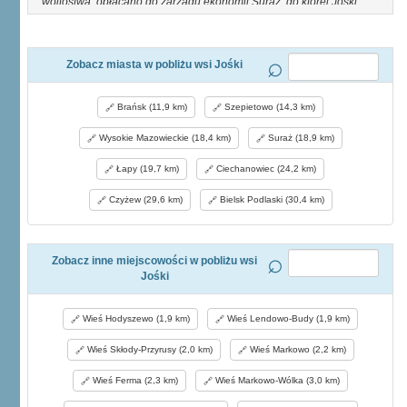
wójtostwa, opłacano do zarządu ekonomii Suraż, do której Jośki
wtedy wchodziły. Włościanie wysiewali 98 korcy ozim., 82 jarzyny;
wojtostwo 4 korc. pszenicy, 25 żyta, 5 jęcz. i 20 owsa. Było 72
mieszk. Grunta dzierżawca wypuszczał na trzeciaka włościanom i
dlatego nie trzymał koni i bydła. Wś cała opłacała jeszcze 40 złp. tak
Zobacz miasta w pobliżu wsi Jośki
zwanej suchej arendy, za co mogła brać trunki gdzie jej się
spodoba. Dziś J. mają 33 dm., 215 mk. (153 rz. kat.), 859 mr. rozl.
Brańsk (11,9 km)
Szepietowo (14,3 km)
Lud. Krz.
Wysokie Mazowieckie (18,4 km)
Suraż (18,9 km)
Łapy (19,7 km)
Ciechanowiec (24,2 km)
Czyżew (29,6 km)
Bielsk Podlaski (30,4 km)
Zobacz inne miejscowości w pobliżu wsi
Jośki
Wieś Hodyszewo (1,9 km)
Wieś Lendowo-Budy (1,9 km)
Wieś Skłody-Przyrusy (2,0 km)
Wieś Markowo (2,2 km)
Wieś Ferma (2,3 km)
Wieś Markowo-Wólka (3,0 km)