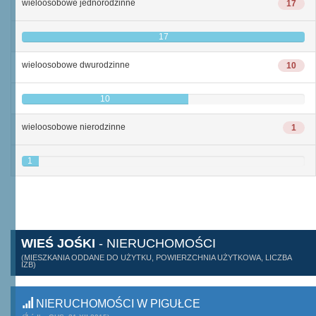
wieloosobowe jednorodzinne
17
17
wieloosobowe dwurodzinne
10
10
wieloosobowe nierodzinne
1
1
WIEŚ JOŚKI
- NIERUCHOMOŚCI
(MIESZKANIA ODDANE DO UŻYTKU, POWIERZCHNIA UŻYTKOWA, LICZBA
IZB)
NIERUCHOMOŚCI W PIGUŁCE