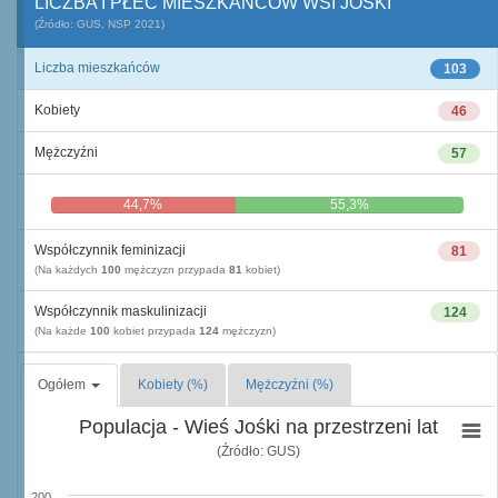
LICZBA I PŁEĆ MIESZKAŃCÓW WSI JOŚKI
(Źródło: GUS, NSP 2021)
Liczba mieszkańców
103
Kobiety
46
Mężczyźni
57
44,7%
55,3%
Współczynnik feminizacji
81
(Na każdych
100
mężczyzn przypada
81
kobiet)
Współczynnik maskulinizacji
124
(Na każde
100
kobiet przypada
124
mężczyzn)
Ogółem
Kobiety (%)
Mężczyźni (%)
Populacja - Wieś Jośki na przestrzeni lat
(Źródło: GUS)
200