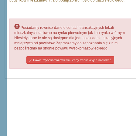
budynków mieszkalnych , a
0
podłączonych było do gazu sieciowego.
Posiadamy również dane o cenach transakcyjnych lokali
mieszkalnych zarówno na rynku pierwotnym jak i na rynku wtórnym.
Niestety dane te nie są dostępne dla jednostek administracyjnych
mniejszych od powiatów. Zapraszamy do zapoznania się z nimi
bezpośrednio na stronie powiatu wysokomazowieckiego.
Powiat wysokomazowiecki - ceny transakcyjne mieszkań