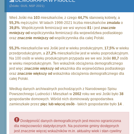
DEMOGRAFIA W PIGUŁCE
(Źródło: GUS, NSP 2021)
Wieś Jośki ma
103
mieszkańców, z czego
44,7%
stanowią kobiety, a
55,3%
mężczyźni. W latach 1998-2021 liczba mieszkańców
zmalała
o
39,8%
. Współczynnik feminizacji we wsi wynosi
81
i jest
znacznie
mniejszy od
współczynnika feminizacji dla województwa podlaskiego
oraz
znacznie mniejszy od
współczynnika dla całej Polski.
55,3%
mieszkańców wsi Jośki jest w wieku produkcyjnym,
17,5%
w wieku
przedprodukcyjnym, a
27,2%
mieszkańców jest w wieku poprodukcyjnym.
Na 100 osób w wieku produkcyjnym przypada we we wsi Jośki
80,7
osób
w wieku nieprodukcyjnym. Ten wskaźnik obciążenia demograficznego
jest więc
znacznie większy od
wkażnika dla województwa podlaskiego
oraz
znacznie większy od
wskażnika obciążenia demograficznego dla
całej Polski.
Według danych archiwalnych pochodzących z Narodowego Spisu
Powszechnego Ludności i Mieszkań w
2002
roku we wsi Jośki było
38
gospodarstw domowych. Wśród nich dominowały gospodarstwa
zamieszkałe przez
pięc lub więcej osób
- takich gospodarstw było
14
.
Dostępność danych demograficznych jest mocno ograniczona
dla miejscowości statystycznych. Na poziomie gminy dostępnych
jest znacznie więcej wskaźników m.in. aktualny wiek i stan cywilny