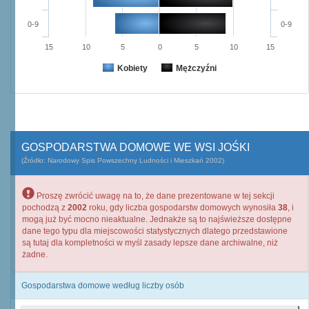
0-9
0-9
15
10
5
0
5
10
15
Kobiety
Mężczyźni
GOSPODARSTWA DOMOWE WE WSI JOŚKI
(Źródło: Narodowy Spis Powszechny Ludności i Mieszkań 2002)
Proszę zwrócić uwagę na to, że dane prezentowane w tej sekcji
pochodzą z
2002
roku, gdy liczba gospodarstw domowych wynosiła
38
, i
mogą już być mocno nieaktualne. Jednakże są to najświeższe dostępne
dane tego typu dla miejscowości statystycznych dlatego przedstawione
są tutaj dla kompletności w myśl zasady lepsze dane archiwalne, niż
żadne.
Gospodarstwa domowe według liczby osób