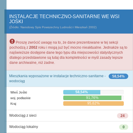
INSTALACJE TECHNICZNO-SANITARNE WE WSI
JOŚKI
(Źródło: Narodowy Spis Powszechny Ludności i Mieszkań 2002)
Proszę zwrócić uwagę na to, że dane prezentowane w tej sekcji
pochodzą z
2002
roku i mogą już być mocno nieaktualne. Jednakże są to
najświeższe dostępne dane tego typu dla miejscowości statystycznych
dlatego przedstawione są tutaj dla kompletności w myśl zasady lepsze
dane archiwalne, niż żadne.
Mieszkania wyposażone w instalacje techniczno-sanitarne -
58,54%
wodociąg
58,54%
Wieś Jośki
91,76%
woj. podlaskie
95,62%
Kraj
Wodociąg z sieci
24
Wodociąg lokalny
0