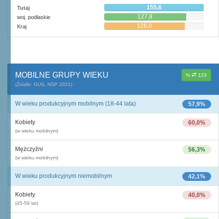
155,6
Tutaj
127,8
woj. podlaskie
126,0
Kraj
MOBILNE GRUPY WIEKU
%
123
(Źródło: GUS, NSP 2021)
W wieku produkcyjnym mobilnym (18-44 lata)
57,9%
Kobiety
60,0%
(w wieku mobilnym)
Mężczyźni
56,3%
(w wieku mobilnym)
W wieku produkcyjnym niemobilnym
42,1%
Kobiety
40,0%
(45-59 lat)