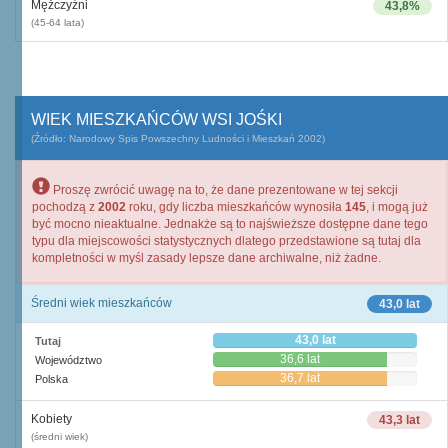
Mężczyźni
43,8%
(45-64 lata)
WIEK MIESZKAŃCÓW WSI JOŚKI
(Źródło: Narodowy Spis Powszechny Ludności i Mieszkań 2002)
Proszę zwrócić uwagę na to, że dane prezentowane w tej sekcji
pochodzą z
2002
roku, gdy liczba mieszkańców wynosiła
145
, i mogą już
być mocno nieaktualne. Jednakże są to najświeższe dostępne dane tego
typu dla miejscowości statystycznych dlatego przedstawione są tutaj dla
kompletności w myśl zasady lepsze dane archiwalne, niż żadne.
Średni wiek mieszkańców
43,0 lat
43,0 lat
Tutaj
36,6 lat
Województwo
36,7 lat
Polska
Kobiety
43,3 lat
(średni wiek)