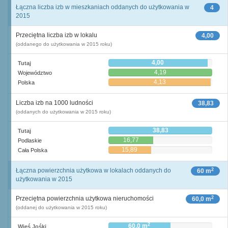
Łączna liczba izb w mieszkaniach oddanych do użytkowania w
4
2015
Przeciętna liczba izb w lokalu
4,00
(oddanego do użytkowania w 2015 roku)
4,00
Tutaj
4,19
Województwo
4,13
Polska
Liczba izb na 1000 ludności
38,83
(oddanych do użytkowania w 2015 roku)
38,83
Tutaj
16,77
Podlaskie
15,89
Cała Polska
2
Łączna powierzchnia użytkowa w lokalach oddanych do
60 m
użytkowania w 2015
2
Przeciętna powierzchnia użytkowa nieruchomości
60,0 m
(oddanej do użytkowania w 2015 roku)
2
60,0 m
Wieś Jośki