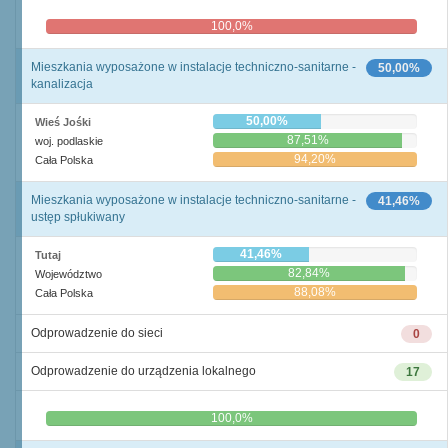
100,0%
0,0%
Mieszkania wyposażone w instalacje techniczno-sanitarne -
50,00%
kanalizacja
50,00%
Wieś Jośki
87,51%
woj. podlaskie
94,20%
Cała Polska
Mieszkania wyposażone w instalacje techniczno-sanitarne -
41,46%
ustęp spłukiwany
41,46%
Tutaj
82,84%
Województwo
88,08%
Cała Polska
Odprowadzenie do sieci
0
Odprowadzenie do urządzenia lokalnego
17
0,0%
100,0%