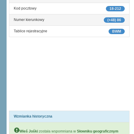
Kod pocztowy
18-212
Numer kierunkowy
(+48) 86
Tablice rejestracyjne
BWM
Wzmianka historyczna
Wieś Jośki
została wspomniana w
Słowniku geograficznym