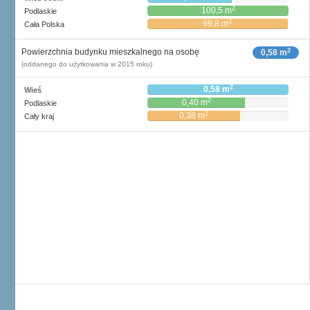
2
100,5 m
Podlaskie
2
99,8 m
Cała Polska
2
Powierzchnia budynku mieszkalnego na osobę
0,58 m
(oddanego do użytkowania w 2015 roku)
2
0,58 m
Wieś
2
0,40 m
Podlaskie
2
0,38 m
Cały kraj