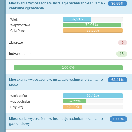
Mieszkania wyposażone w instalacje techniczno-sanitarne -
36,59%
centralne ogrzewanie
36,59%
Wieś
75,07%
Województwo
77,80%
Cała Polska
Zbiorcze
0
Indywidualne
15
0,0%
100,0%
Mieszkania wyposażone w instalacje techniczno-sanitarne -
63,41%
piece
63,41%
Wieś Jośki
24,55%
woj. podlaskie
20,91%
Cały kraj
Mieszkania wyposażone w instalacje techniczno-sanitarne -
0,00%
gaz sieciowy