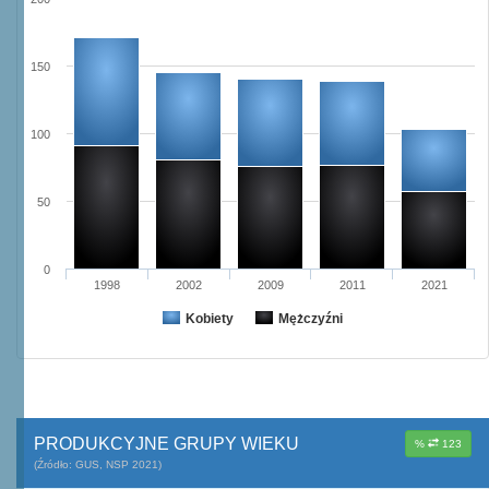
150
100
50
0
1998
2002
2009
2011
2021
Kobiety
Mężczyźni
PRODUKCYJNE GRUPY WIEKU
%
123
(Źródło: GUS, NSP 2021)