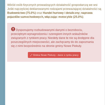
Wśród osób fizycznych prowadzących działalność gospodarczą we wsi
Jośki najczęściej deklarowanymi rodzajami przeważającej działalności są
Budownictwo (75.0%)
oraz
Handel hurtowy i detaliczny; naprawa
pojazdów samochodowych, włączając motocykle (25.0%)
.
Dysponujemy rozbudowanymi danymi o bezrobociu,
przeciętnym wynagrodzeniu i szeregiem innych wskaźników
związanych z rynkiem pracy. Niestety dane te nie są dostępne dla
poszczególnych miejscowości, ale zachęcamy do do zapoznania
się z nimi bezpośrednio na stronie gminy Nowe Piekuty.
Gmina Nowe Piekuty - dane o rynku pracy