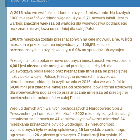
(Źródło: GUS, 31.XII.2015)
W
2015
roku we wsi Jośki oddano do użytku
1
mieszkanie. Na każdych
1000 mieszkańców oddano więc do użytku
9,71
nowych lokali. Jest to
wartość
znacznie większa od
wartości dla województwa podlaskiego
oraz
znacznie większa od
średniej dla całej Polski.
100,0%
mieszkań zostało przeznaczonych na cele indywidualne. Wśród
mieszkań o przeznaczeniu indywidualnym
100,0%
zostało
przeznaczonych na użytek własny, a
0,0%
na sprzedaż lub wynajem.
Przeciętna liczba pokoi w nowo oddanych mieszkaniach we wsi Jośki to
4,00
i jest
nieznacznie mniejsza od
przeciętnej liczby izb dla
województwa podlaskiego oraz
nieznacznie mniejsza od
przeciętnej
liczby pokoi w całej Polsce. Przeciętna powierzchnia użytkowa
nieruchomości oddanej do użytkowania w 2015 roku we wsi Jośki to
2
60,00 m
i jest
znacznie mniejsza od
przeciętnej powierzchni użytkowej
dla województwa podlaskiego oraz
znacznie mniejsza od
przeciętnej
powierzchni nieruchomości w całej Polsce.
Według danych archiwalnych pochodzących z Narodowego Spisu
Powszechnego Ludności i Mieszkań z
2002
roku dotyczących instalacji
techniczno-sanitarnych na
41
zamieszkałych wówczas mieszkań
24
mieszkania przyłączone były do wodociągu,
17
nieruchomości
wyposażonych było w ustęp spłukiwany,
15
korzystało z centralnego
ogrzewania, a
26
z pieców grzewczych. Z kanalizacji korzystało
19