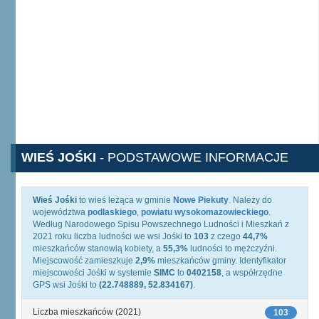
WIEŚ JOŚKI
- PODSTAWOWE INFORMACJE
Wieś Jośki
to wieś leżąca w gminie
Nowe Piekuty
. Należy do
województwa
podlaskiego
,
powiatu wysokomazowieckiego
.
Według Narodowego Spisu Powszechnego Ludności i Mieszkań z
2021 roku liczba ludności we wsi Jośki to
103
z czego
44,7%
mieszkańców stanowią kobiety, a
55,3%
ludności to mężczyźni.
Miejscowość zamieszkuje
2,9%
mieszkańców gminy. Identyfikator
miejscowości Jośki w systemie
SIMC
to
0402158
, a współrzędne
GPS wsi Jośki to
(22.748889, 52.834167)
.
Liczba mieszkańców (2021)
103