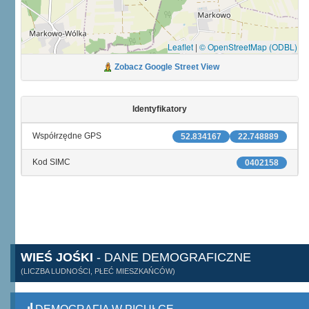
Leaflet
|
© OpenStreetMap (ODBL)
Zobacz Google Street View
Identyfikatory
Współrzędne GPS
52.834167
22.748889
Kod SIMC
0402158
WIEŚ JOŚKI
- DANE DEMOGRAFICZNE
(LICZBA LUDNOŚCI, PŁEĆ MIESZKAŃCÓW)