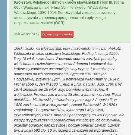
Królestwa Polskiego i innych krajów słowiańskich
(Tom III, strona
605), Warszawa: nakł. Filipa Sulimierskiego i Władysława
Walewskiego, 1880-1914. Poniższy cytat został ptrzetworzony
automatycznie za pomocą oprogramowania optycznego
rozpoznawania znaków (OCR).
Jeśli widzisz błędy
Zaproponuj poprawkę
Jośki, Józki, wś włościańska, pow. mazowiecki, gm. i par. Piekuty.
Wchodziła w skład starostwa brańskiego. Podług lustracyi 1560 r.
liczy 18 włók z zaroślami. Z powodu sporów zaszłych pomiędzy
włościanami i dzierżawcą starostwa Adamem Leśniowolskim
królewscy komisarze ustanawiają stały czynsz 1 robooiznę, co
potwierdza na ich przedstawienie Zygmunt III w 1605 (ob.
Hodyszewo); przywilej Zygm. III potwierdza Władysław IV 1634 r.,
Michał 1659 r., Jan III 1683 r., Aug. II 1720 r. i Stan. Aug. 1790 r. W
1674 znajduje się 18 włók, ztąd pół włoki wybranieckiej, 4
wójtowskie. Prowent zaś wynosił 18 złp.; wybranym za Aug. III jest
niejaki Jan Miałkowski, potwierdzony przez tegoż Augusta III; w
1820 zaś ks. unicki w Hodyszewie, Antoni Bańkowski. W 1820 r.
znajdujemy 11 czynszowników, wybranego i wójtostwo;
czynszownicydo 1807 r. obrabiali pańszczyznę do wsi Bojnowo, ale
kiedy przy prowadzeniu pogranicznej linii odcięto ich od folwarku,
przestali odrabiać pańszczyznę i poczęli opłacać czynsz. Czynsz
ten, w ilości 592 złp. 10 gr. razem z czynszem od wybraniectwa i