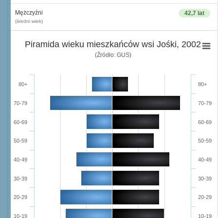
Mężczyźni
42,7 lat
(średni wiek)
Piramida wieku mieszkańców wsi Jośki, 2002
(Źródło: GUS)
80+
80+
70-79
70-79
60-69
60-69
50-59
50-59
40-49
40-49
30-39
30-39
20-29
20-29
10-19
10-19