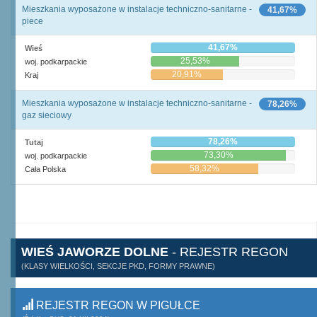
Mieszkania wyposażone w instalacje techniczno-sanitarne -
41,67%
piece
41,67%
Wieś
25,53%
woj. podkarpackie
20,91%
Kraj
Mieszkania wyposażone w instalacje techniczno-sanitarne -
78,26%
gaz sieciowy
78,26%
Tutaj
73,30%
woj. podkarpackie
58,32%
Cała Polska
WIEŚ JAWORZE DOLNE
- REJESTR REGON
(KLASY WIELKOŚCI, SEKCJE PKD, FORMY PRAWNE)
REJESTR REGON W PIGUŁCE