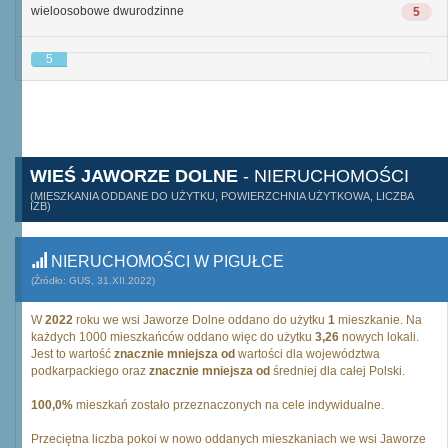
wieloosobowe dwurodzinne
5
5
WIEŚ JAWORZE DOLNE
- NIERUCHOMOŚCI
(MIESZKANIA ODDANE DO UŻYTKU, POWIERZCHNIA UŻYTKOWA, LICZBA
IZB)
NIERUCHOMOŚCI W PIGUŁCE
(Źródło: GUS, 31.XII.2022)
W
2022
roku we wsi Jaworze Dolne oddano do użytku
1
mieszkanie. Na
każdych 1000 mieszkańców oddano więc do użytku
3,26
nowych lokali.
Jest to wartość
znacznie mniejsza od
wartości dla województwa
podkarpackiego oraz
znacznie mniejsza od
średniej dla całej Polski.
100,0%
mieszkań zostało przeznaczonych na cele indywidualne.
Przeciętna liczba pokoi w nowo oddanych mieszkaniach we wsi Jaworze