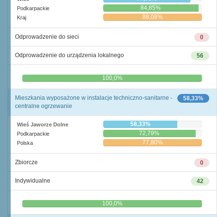
84,85%
Podkarpackie
88,08%
Kraj
Odprowadzenie do sieci
0
Odprowadzenie do urządzenia lokalnego
56
0,0%
100,0%
Mieszkania wyposażone w instalacje techniczno-sanitarne -
58,33%
centralne ogrzewanie
58,33%
Wieś Jaworze Dolne
72,79%
Podkarpackie
77,80%
Polska
Zbiorcze
0
Indywidualne
42
0,0%
100,0%