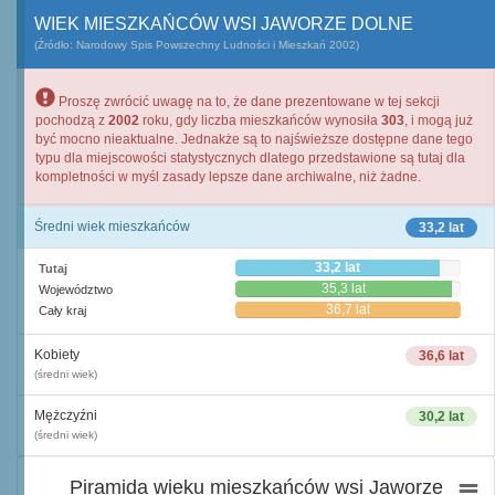
WIEK MIESZKAŃCÓW WSI JAWORZE DOLNE
(Źródło: Narodowy Spis Powszechny Ludności i Mieszkań 2002)
Proszę zwrócić uwagę na to, że dane prezentowane w tej sekcji
pochodzą z
2002
roku, gdy liczba mieszkańców wynosiła
303
, i mogą już
być mocno nieaktualne. Jednakże są to najświeższe dostępne dane tego
typu dla miejscowości statystycznych dlatego przedstawione są tutaj dla
kompletności w myśl zasady lepsze dane archiwalne, niż żadne.
Średni wiek mieszkańców
33,2 lat
33,2 lat
Tutaj
35,3 lat
Województwo
36,7 lat
Cały kraj
Kobiety
36,6 lat
(średni wiek)
Mężczyźni
30,2 lat
(średni wiek)
Piramida wieku mieszkańców wsi Jaworze