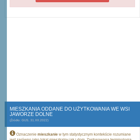
MIESZKANIA ODDANE DO UŻYTKOWANIA WE WSI
JAWORZE DOLNE
(Źródło: GUS, 31.XII.2022)
Oznaczenie
mieszkanie
w tym statystycznym kontekście rozumiane
jest zarówno jako lokal mieszkalny jak i dom. Zastosowana terminologia