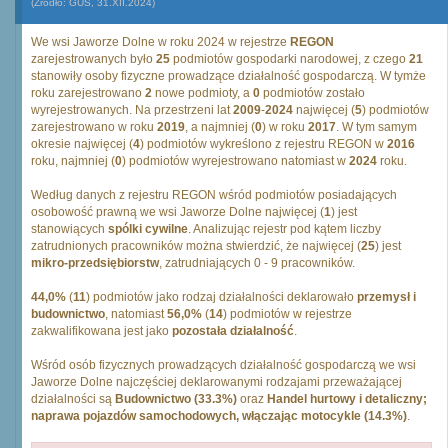
(Źródło: GUS, 31.XII.2024)
We wsi Jaworze Dolne w roku 2024 w rejestrze
REGON
zarejestrowanych było
25
podmiotów gospodarki narodowej, z czego
21
stanowiły osoby fizyczne prowadzące działalność gospodarczą. W tymże
roku zarejestrowano
2
nowe podmioty, a
0
podmiotów zostało
wyrejestrowanych. Na przestrzeni lat
2009
-
2024
najwięcej (
5
) podmiotów
zarejestrowano w roku
2019
, a najmniej (
0
) w roku
2017
. W tym samym
okresie najwięcej (
4
) podmiotów wykreślono z rejestru REGON w
2016
roku, najmniej (
0
) podmiotów wyrejestrowano natomiast w
2024
roku.
Według danych z rejestru REGON wśród podmiotów posiadających
osobowość prawną we wsi Jaworze Dolne najwięcej (
1
) jest
stanowiących
spólki cywilne
. Analizując rejestr pod kątem liczby
zatrudnionych pracowników można stwierdzić, że najwięcej (
25
) jest
mikro-przedsiębiorstw
, zatrudniających 0 - 9 pracowników.
44,0%
(
11
) podmiotów jako rodzaj działalności deklarowało
przemysł i
budownictwo
, natomiast
56,0%
(
14
) podmiotów w rejestrze
zakwalifikowana jest jako
pozostała działalność
.
Wśród osób fizycznych prowadzących działalność gospodarczą we wsi
Jaworze Dolne najczęściej deklarowanymi rodzajami przeważającej
działalności są
Budownictwo (33.3%)
oraz
Handel hurtowy i detaliczny;
naprawa pojazdów samochodowych, włączając motocykle (14.3%)
.