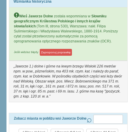
Wzmianka historyczna
Wieś Jaworze Dolne
została wspomniana w
Słowniku
geograficznym Królestwa Polskiego i innych krajów
słowiańskich
(Tom III, strona 530), Warszawa: nakł. Filipa
Sulimierskiego i Władysława Walewskiego, 1880-1914. Poniższy
cytat został ptrzetworzony automatycznie za pomocą
oprogramowania optycznego rozpoznawania znaków (OCR).
Jeśli widzisz błędy
Zaproponuj poprawkę
Jaworze 1.) dolne i górne na lewym brzegu Wisłoki 226 metrów
npm. w pow., pilzneńskim, ma 403 mk. rzym. kat. i należy do paraf,
rzym. kat. w Dobrkowie. W pośrodku obydwóch części wsi leży dwór
nad Wisłoką. Obszar więk. pos. Miecz. Bobrownickiego ma 371 m.
roli, 31 m, łąk i ogr., 161 m. past. i 872 m. lasu; pos. mn. 517 m. roli,
37 m. łąk i ogr. 85 m. past. i 69 m. lasu. J. górne ma kasę ")pożyczk.
gm. z kap. 120 zł. w. a.
Zobacz miasta w pobliżu wsi Jaworze Dolne