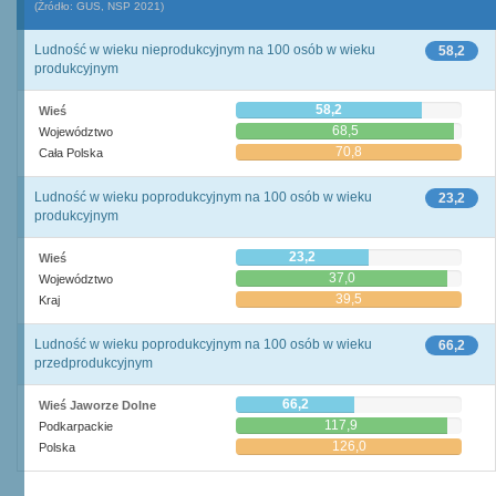
(Źródło: GUS, NSP 2021)
Ludność w wieku nieprodukcyjnym na 100 osób w wieku
58,2
produkcyjnym
58,2
Wieś
68,5
Województwo
70,8
Cała Polska
Ludność w wieku poprodukcyjnym na 100 osób w wieku
23,2
produkcyjnym
23,2
Wieś
37,0
Województwo
39,5
Kraj
Ludność w wieku poprodukcyjnym na 100 osób w wieku
66,2
przedprodukcyjnym
66,2
Wieś Jaworze Dolne
117,9
Podkarpackie
126,0
Polska