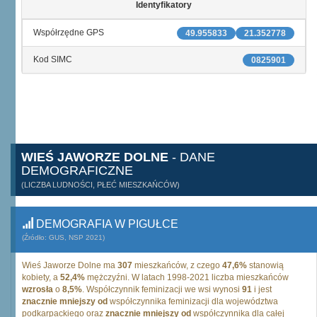
Identyfikatory
Współrzędne GPS
49.955833
21.352778
Kod SIMC
0825901
WIEŚ JAWORZE DOLNE
- DANE
DEMOGRAFICZNE
(LICZBA LUDNOŚCI, PŁEĆ MIESZKAŃCÓW)
DEMOGRAFIA W PIGUŁCE
(Źródło: GUS, NSP 2021)
Wieś Jaworze Dolne ma
307
mieszkańców, z czego
47,6%
stanowią
kobiety, a
52,4%
mężczyźni. W latach 1998-2021 liczba mieszkańców
wzrosła
o
8,5%
. Współczynnik feminizacji we wsi wynosi
91
i jest
znacznie mniejszy od
współczynnika feminizacji dla województwa
podkarpackiego oraz
znacznie mniejszy od
współczynnika dla całej