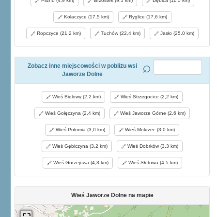
Pilzno (4,9 km)
Brzostek (9,5 km)
Dębica (11,5 km)
Kołaczyce (17,5 km)
Ryglice (17,6 km)
Ropczyce (21,2 km)
Tuchów (22,4 km)
Jasło (25,0 km)
Zobacz inne miejscowości w pobliżu wsi
Jaworze Dolne
Wieś Bielowy (2,2 km)
Wieś Strzegocice (2,2 km)
Wieś Gołęczyna (2,4 km)
Wieś Jaworze Górne (2,6 km)
Wieś Połomia (3,0 km)
Wieś Mokrzec (3,0 km)
Wieś Gębiczyna (3,2 km)
Wieś Dobrków (3,3 km)
Wieś Gorzejowa (4,3 km)
Wieś Słotowa (4,5 km)
Wieś Jaworze Dolne na mapie