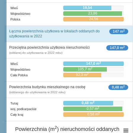
19,54
Wieś
23,86
Województwo
24,56
Polska
2
Łączna powierzchnia użytkowa w lokalach oddanych do
147 m
użytkowania w 2022
2
Przeciętna powierzchnia użytkowa nieruchomości
147,0 m
(oddanej do użytkowania w 2022 roku)
2
147,0 m
Wieś
2
105,7 m
Województwo
2
92,3 m
Cała Polska
2
Powierzchnia budynku mieszkalnego na osobę
0,48 m
(oddanego do użytkowania w 2022 roku)
2
0,48 m
Tutaj
2
0,57 m
woj. podkarpackie
2
0,58 m
Cały kraj
2
Powierzchnia (m
) nieruchomości oddanych