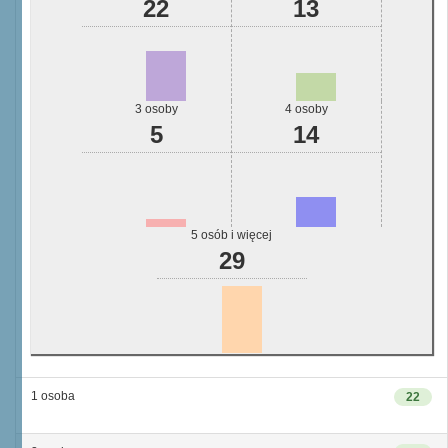
22
13
3 osoby
4 osoby
5
14
5 osób i więcej
29
1 osoba
22