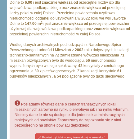
Dolne to
6,00
i jest
znacznie większa od
przeciętnej liczby izb dla
województwa podkarpackiego oraz
znacznie większa od
przeciętnej
liczby pokoi w całej Polsce. Przeciętna powierzchnia użytkowa
nieruchomości oddanej do użytkowania w 2022 roku we wsi Jaworze
2
Dolne to
147,00 m
i jest
znacznie większa od
przeciętnej powierzchni
użytkowej dla województwa podkarpackiego oraz
znacznie większa od
przeciętnej powierzchni nieruchomości w całej Polsce.
Według danych archiwalnych pochodzących z Narodowego Spisu
Powszechnego Ludności i Mieszkań z
2002
roku dotyczących instalacji
techniczno-sanitarnych na
72
zamieszkane wówczas mieszkania
71
mieszkań przyłączonych było do wodociągu,
56
nieruchomości
wyposażonych było w ustęp spłukiwany,
42
korzystały z centralnego
ogrzewania, a
30
z pieców grzewczych. Z kanalizacji korzystało
61
budynków mieszkalnych , a
54
podłączone były do gazu sieciowego.
Posiadamy również dane o cenach transakcyjnych lokali
mieszkalnych zarówno na rynku pierwotnym jak i na rynku wtórnym.
Niestety dane te nie są dostępne dla jednostek administracyjnych
mniejszych od powiatów. Zapraszamy do zapoznania się z nimi
bezpośrednio na stronie powiatu dębickiego.
Powiat dębicki - ceny transakcyjne mieszkań