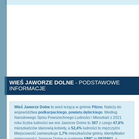
WIEŚ JAWORZE DOLNE
- PODSTAWOWE
INFORMACJE
Wieś Jaworze Dolne
to wieś leżąca w gminie
Pilzno
. Należy do
województwa
podkarpackiego
,
powiatu dębickiego
. Według
Narodowego Spisu Powszechnego Ludności i Mieszkań z 2021
roku liczba ludności we wsi Jaworze Dolne to
307
z czego
47,6%
mieszkańców stanowią kobiety, a
52,4%
ludności to mężczyźni.
Miejscowość zamieszkuje
1,7%
mieszkańców gminy. Identyfikator
miejscowości Jaworze Dolne w systemie
SIMC
to
0825901
, a