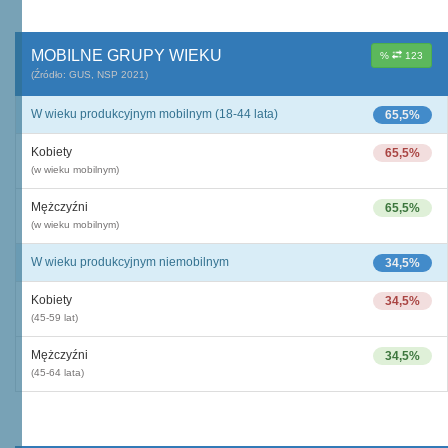
MOBILNE GRUPY WIEKU
%
123
(Źródło: GUS, NSP 2021)
W wieku produkcyjnym mobilnym (18-44 lata)
65,5%
Kobiety
65,5%
(w wieku mobilnym)
Mężczyźni
65,5%
(w wieku mobilnym)
W wieku produkcyjnym niemobilnym
34,5%
Kobiety
34,5%
(45-59 lat)
Mężczyźni
34,5%
(45-64 lata)