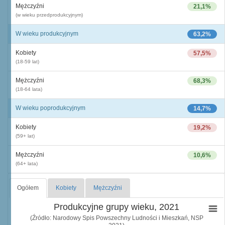
Mężczyźni
21,1%
(w wieku przedprodukcyjnym)
W wieku produkcyjnym
63,2%
Kobiety
57,5%
(18-59 lat)
Mężczyźni
68,3%
(18-64 lata)
W wieku poprodukcyjnym
14,7%
Kobiety
19,2%
(59+ lat)
Mężczyźni
10,6%
(64+ lata)
Ogółem
Kobiety
Mężczyźni
Produkcyjne grupy wieku, 2021
(Źródło: Narodowy Spis Powszechny Ludności i Mieszkań, NSP