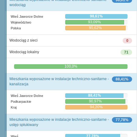
98,61%
wodociąg
98,61%
Wieś Jaworze Dolne
93,09%
Województwo
95,62%
Polska
Wodociąg z sieci
0
Wodociąg lokalny
71
0,0%
100,0%
Mieszkania wyposażone w instalacje techniczno-sanitarne -
88,41%
kanalizacja
88,41%
Wieś Jaworze Dolne
90,97%
Podkarpackie
94,20%
Kraj
Mieszkania wyposażone w instalacje techniczno-sanitarne -
77,78%
ustęp spłukiwany
77,78%
Wieś