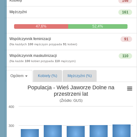
Kobiety
146
Mężczyźni
161
47,6%
52,4%
Współczynnik feminizacji
91
(Na każdych
100
mężczyzn przypada
91
kobiet)
Współczynnik maskulinizacji
110
(Na każde
100
kobiet przypada
110
mężczyzn)
Ogółem
Kobiety (%)
Mężczyźni (%)
Populacja - Wieś Jaworze Dolne na
przestrzeni lat
(Źródło: GUS)
400
300