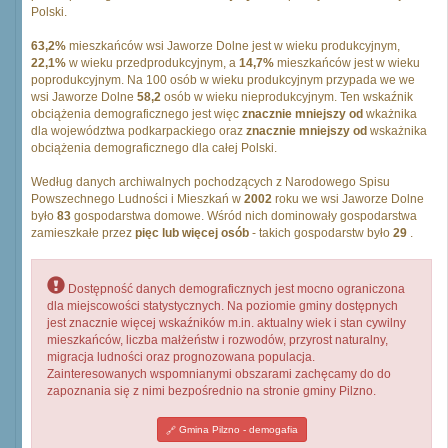
Polski.
63,2%
mieszkańców wsi Jaworze Dolne jest w wieku produkcyjnym,
22,1%
w wieku przedprodukcyjnym, a
14,7%
mieszkańców jest w wieku
poprodukcyjnym. Na 100 osób w wieku produkcyjnym przypada we we
wsi Jaworze Dolne
58,2
osób w wieku nieprodukcyjnym. Ten wskaźnik
obciążenia demograficznego jest więc
znacznie mniejszy od
wkażnika
dla województwa podkarpackiego oraz
znacznie mniejszy od
wskażnika
obciążenia demograficznego dla całej Polski.
Według danych archiwalnych pochodzących z Narodowego Spisu
Powszechnego Ludności i Mieszkań w
2002
roku we wsi Jaworze Dolne
było
83
gospodarstwa domowe. Wśród nich dominowały gospodarstwa
zamieszkałe przez
pięc lub więcej osób
- takich gospodarstw było
29
.
Dostępność danych demograficznych jest mocno ograniczona
dla miejscowości statystycznych. Na poziomie gminy dostępnych
jest znacznie więcej wskaźników m.in. aktualny wiek i stan cywilny
mieszkańców, liczba małżeństw i rozwodów, przyrost naturalny,
migracja ludności oraz prognozowana populacja.
Zainteresowanych wspomnianymi obszarami zachęcamy do do
zapoznania się z nimi bezpośrednio na stronie gminy Pilzno.
Gmina Pilzno - demogafia