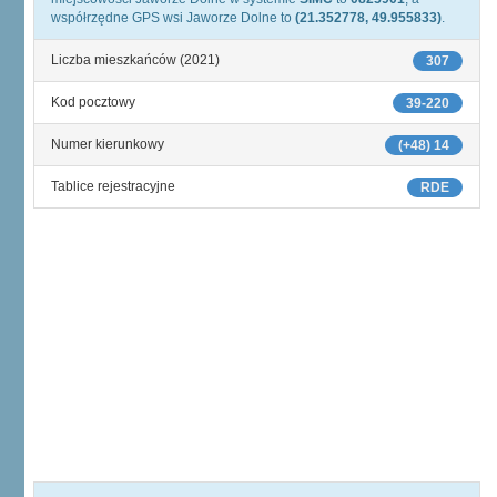
współrzędne GPS wsi Jaworze Dolne to
(21.352778, 49.955833)
.
Liczba mieszkańców (2021)
307
Kod pocztowy
39-220
Numer kierunkowy
(+48) 14
Tablice rejestracyjne
RDE