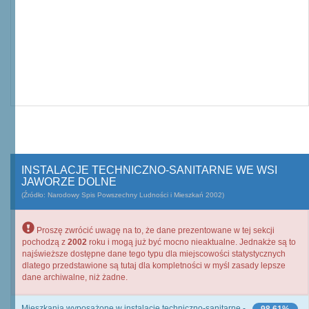
INSTALACJE TECHNICZNO-SANITARNE WE WSI
JAWORZE DOLNE
(Źródło: Narodowy Spis Powszechny Ludności i Mieszkań 2002)
Proszę zwrócić uwagę na to, że dane prezentowane w tej sekcji
pochodzą z
2002
roku i mogą już być mocno nieaktualne. Jednakże są to
najświeższe dostępne dane tego typu dla miejscowości statystycznych
dlatego przedstawione są tutaj dla kompletności w myśl zasady lepsze
dane archiwalne, niż żadne.
Mieszkania wyposażone w instalacje techniczno-sanitarne -