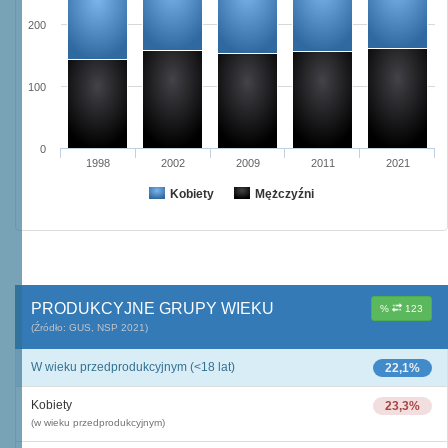
200
100
0
1998
2002
2009
2011
2021
Kobiety
Mężczyźni
PRODUKCYJNE GRUPY WIEKU
%
123
(Źródło: GUS, NSP 2021)
W wieku przedprodukcyjnym (<18 lat)
22,1%
Kobiety
23,3%
(w wieku przedprodukcyjnym)