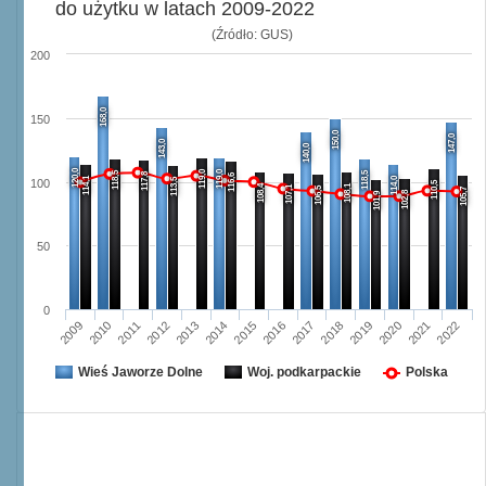
do użytku w latach 2009-2022
(Źródło: GUS)
200
168,0
150
150,0
147,0
143,0
140,0
120,0
119,0
119,0
118,5
118,5
117,8
116,6
114,1
114,0
113,5
100
110,5
108,4
108,1
107,1
106,5
105,7
102,8
101,9
50
0
2015
2022
2011
2018
2014
2021
2010
2017
2013
2020
2009
2016
2012
2019
Wieś Jaworze Dolne
Woj. podkarpackie
Polska