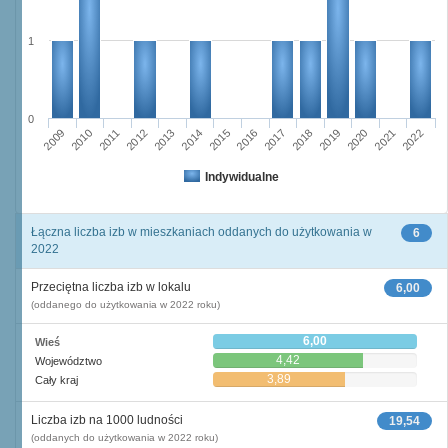
1
0
2014
2021
2009
2016
2011
2018
2013
2020
2015
2022
2010
2017
2012
2019
Indywidualne
Łączna liczba izb w mieszkaniach oddanych do użytkowania w
6
2022
Przeciętna liczba izb w lokalu
6,00
(oddanego do użytkowania w 2022 roku)
6,00
Wieś
4,42
Województwo
3,89
Cały kraj
Liczba izb na 1000 ludności
19,54
(oddanych do użytkowania w 2022 roku)