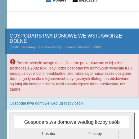
Kobiety
Mężczyźni
GOSPODARSTWA DOMOWE WE WSI JAWORZE
DOLNE
(Źródło: Narodowy Spis Powszechny Ludności i Mieszkań 2002)
Proszę zwrócić uwagę na to, że dane prezentowane w tej sekcji
pochodzą z
2002
roku, gdy liczba gospodarstw domowych wynosiła
83
, i
mogą już być mocno nieaktualne. Jednakże są to najświeższe dostępne
dane tego typu dla miejscowości statystycznych dlatego przedstawione
są tutaj dla kompletności w myśl zasady lepsze dane archiwalne, niż
żadne.
Gospodarstwa domowe według liczby osób
Gospodarstwa domowe według liczby osób
1 osoba
2 osoby