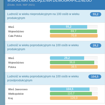
WSKAŹNIKI OBCIĄŻENIA DEMOGRAFICZNEGO
(Źródło: GUS, NSP 2021)
Ludność w wieku nieprodukcyjnym na 100 osób w wieku
55,2
produkcyjnym
55,2
Wieś
69,7
Województwo
70,8
Cała Polska
Ludność w wieku poprodukcyjnym na 100 osób w wieku
28,2
produkcyjnym
28,2
Wieś
36,6
Województwo
39,5
Polska
Ludność w wieku poprodukcyjnym na 100 osób w wieku
104,5
przedprodukcyjnym
104,5
Wieś Jaworowo
110,7
Wielkopolskie
126,0
Kraj