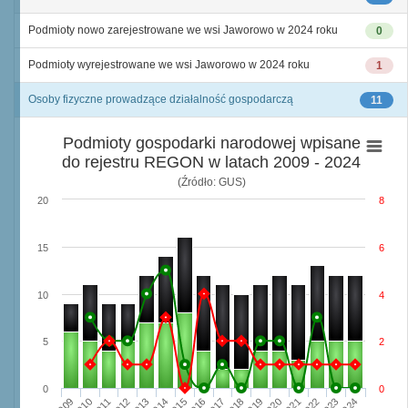
Podmioty nowo zarejestrowane we wsi Jaworowo w 2024 roku
0
Podmioty wyrejestrowane we wsi Jaworowo w 2024 roku
1
Osoby fizyczne prowadzące działalność gospodarczą
11
Podmioty gospodarki narodowej wpisane
do rejestru REGON w latach 2009 - 2024
(Źródło: GUS)
20
8
15
6
10
4
5
2
0
0
2009
2010
2011
2012
2013
2014
2015
2016
2017
2018
2019
2020
2021
2022
2023
2024