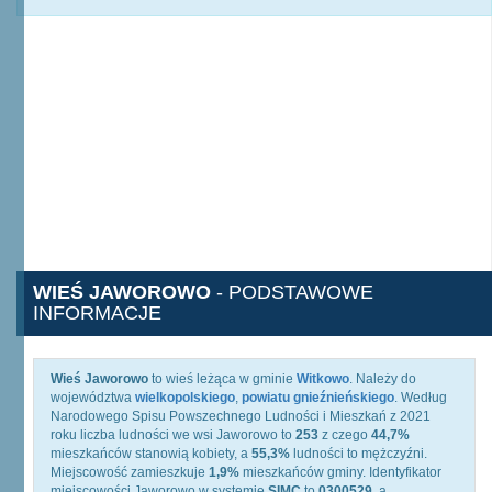
WIEŚ JAWOROWO
- PODSTAWOWE
INFORMACJE
Wieś Jaworowo
to wieś leżąca w gminie
Witkowo
. Należy do
województwa
wielkopolskiego
,
powiatu gnieźnieńskiego
. Według
Narodowego Spisu Powszechnego Ludności i Mieszkań z 2021
roku liczba ludności we wsi Jaworowo to
253
z czego
44,7%
mieszkańców stanowią kobiety, a
55,3%
ludności to mężczyźni.
Miejscowość zamieszkuje
1,9%
mieszkańców gminy. Identyfikator
miejscowości Jaworowo w systemie
SIMC
to
0300529
, a