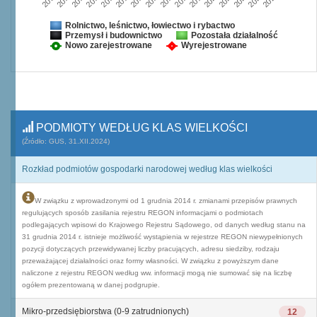
Rolnictwo, leśnictwo, łowiectwo i rybactwo
Przemysł i budownictwo
Pozostała działalność
Nowo zarejestrowane
Wyrejestrowane
PODMIOTY WEDŁUG KLAS WIELKOŚCI
(Źródło: GUS, 31.XII.2024)
Rozkład podmiotów gospodarki narodowej według klas wielkości
W związku z wprowadzonymi od 1 grudnia 2014 r. zmianami przepisów prawnych
regulujących sposób zasilania rejestru REGON informacjami o podmiotach
podlegających wpisowi do Krajowego Rejestru Sądowego, od danych według stanu na
31 grudnia 2014 r. istnieje możliwość wystąpienia w rejestrze REGON niewypełnionych
pozycji dotyczących przewidywanej liczby pracujących, adresu siedziby, rodzaju
przeważającej działalności oraz formy własności. W związku z powyższym dane
naliczone z rejestru REGON według ww. informacji mogą nie sumować się na liczbę
ogółem prezentowaną w danej podgrupie.
Mikro-przedsiębiorstwa (0-9 zatrudnionych)
12