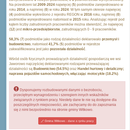
Na przestrzeni lat
2009
-
2024
najwięcej (
5
) podmiotów zarejestrowano w
roku
2014
, a najmniej (
0
) w roku
2024
. W tym samym okresie najwięcej
(
4
) podmiotów wykreślono z rejestru REGON w
2016
roku, najmniej (
0
)
podmiotów wyrejestrowano natomiast w
2015
roku. Analizując rejestr pod
kątem liczby zatrudnionych pracowników można stwierdzić, że najwięcej
(
12
) jest
mikro-przedsiębiorstw
, zatrudniających 0 - 9 pracowników.
58,3%
(
7
) podmiotów jako rodzaj działalności deklarowało
przemysł i
budownictwo
, natomiast
41,7%
(
5
) podmiotów w rejestrze
zakwalifikowana jest jako
pozostała działalność
.
Wśród osób fizycznych prowadzących działalność gospodarczą we wsi
Jaworowo najczęściej deklarowanymi rodzajami przeważającej
działalności są
Budownictwo (54.5%)
oraz
Handel hurtowy i detaliczny;
naprawa pojazdów samochodowych, włączając motocykle (18.2%)
.
Dysponujemy rozbudowanymi danymi o bezrobociu,
przeciętnym wynagrodzeniu i szeregiem innych wskaźników
związanych z rynkiem pracy. Niestety dane te nie są dostępne dla
poszczególnych miejscowości, ale zachęcamy do do zapoznania
się z nimi bezpośrednio na stronie gminy Witkowo.
Gmina Witkowo - dane o rynku pracy