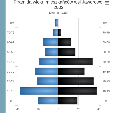
Piramida wieku mieszkańców wsi Jaworowo,
2002
(Źródło: GUS)
80+
80+
70-79
70-79
60-69
60-69
50-59
50-59
40-49
40-49
30-39
30-39
20-29
20-29
10-19
10-19
0-9
0-9
40
20
0
20
40