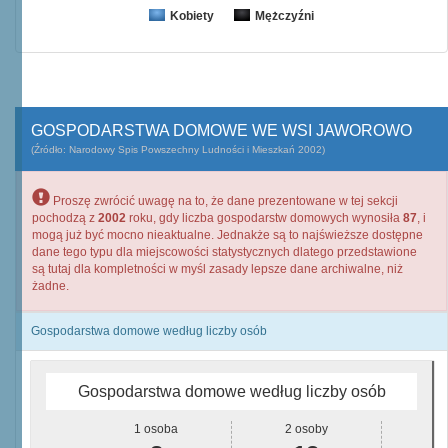
Kobiety
Mężczyźni
GOSPODARSTWA DOMOWE WE WSI JAWOROWO
(Źródło: Narodowy Spis Powszechny Ludności i Mieszkań 2002)
Proszę zwrócić uwagę na to, że dane prezentowane w tej sekcji
pochodzą z
2002
roku, gdy liczba gospodarstw domowych wynosiła
87
, i
mogą już być mocno nieaktualne. Jednakże są to najświeższe dostępne
dane tego typu dla miejscowości statystycznych dlatego przedstawione
są tutaj dla kompletności w myśl zasady lepsze dane archiwalne, niż
żadne.
Gospodarstwa domowe według liczby osób
Gospodarstwa domowe według liczby osób
1 osoba
2 osoby