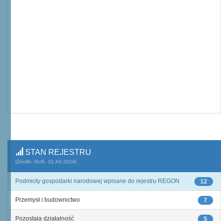
STAN REJESTRU
(Źródło: GUS, 31.XII.2024)
Podmioty gospodarki narodowej wpisane do rejestru REGON
12
Przemysł i budownictwo
7
Pozostała działalność
5