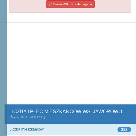
Gmina Witkowo - demogafia
LICZBA I PŁEĆ MIESZKAŃCÓW WSI JAWOROWO
(Źródło: GUS, NSP 2021)
Liczba mieszkańców
253