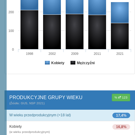
200
100
0
1998
2002
2009
2011
2021
Kobiety
Mężczyźni
PRODUKCYJNE GRUPY WIEKU
%
123
(Źródło: GUS, NSP 2021)
W wieku przedprodukcyjnym (<18 lat)
17,4%
Kobiety
16,8%
(w wieku przedprodukcyjnym)