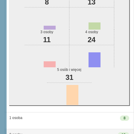
8
13
3 osoby
4 osoby
11
24
5 osób i więcej
31
1 osoba
8