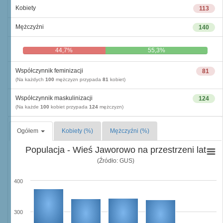
Kobiety
113
Mężczyźni
140
44,7%
55,3%
Współczynnik feminizacji
81
(Na każdych
100
mężczyzn przypada
81
kobiet)
Współczynnik maskulinizacji
124
(Na każde
100
kobiet przypada
124
mężczyzn)
Ogółem
Kobiety (%)
Mężczyźni (%)
Populacja - Wieś Jaworowo na przestrzeni lat
(Źródło: GUS)
400
300