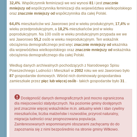
32,4%
. Współczynnik feminizacji we wsi wynosi
81
i jest
znacznie
mniejszy od
współczynnika feminizacji dla województwa wielkopolskiego
oraz
znacznie mniejszy od
współczynnika dla całej Polski.
64,4%
mieszkańców wsi Jaworowo jest w wieku produkcyjnym,
17,4%
w
wieku przedprodukcyjnym, a
18,2%
mieszkańców jest w wieku
poprodukcyjnym. Na 100 osób w wieku produkcyjnym przypada we we
wsi Jaworowo
55,2
osób w wieku nieprodukcyjnym. Ten wskaźnik
obciążenia demograficznego jest więc
znacznie mniejszy od
wkażnika
dla województwa wielkopolskiego oraz
znacznie mniejszy od
wskażnika
obciążenia demograficznego dla całej Polski.
Według danych archiwalnych pochodzących z Narodowego Spisu
Powszechnego Ludności i Mieszkań w
2002
roku we wsi Jaworowo było
87
gospodarstw domowych. Wśród nich dominowały gospodarstwa
zamieszkałe przez
pięc lub więcej osób
- takich gospodarstw było
31
.
Dostępność danych demograficznych jest mocno ograniczona
dla miejscowości statystycznych. Na poziomie gminy dostępnych
jest znacznie więcej wskaźników m.in. aktualny wiek i stan cywilny
mieszkańców, liczba małżeństw i rozwodów, przyrost naturalny,
migracja ludności oraz prognozowana populacja.
Zainteresowanych wspomnianymi obszarami zachęcamy do do
zapoznania się z nimi bezpośrednio na stronie gminy Witkowo.