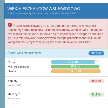
WIEK MIESZKAŃCÓW WSI JAWOROWO
(Źródło: Narodowy Spis Powszechny Ludności i Mieszkań 2002)
Proszę zwrócić uwagę na to, że dane prezentowane w tej sekcji
pochodzą z
2002
roku, gdy liczba mieszkańców wynosiła
342
, i mogą już
być mocno nieaktualne. Jednakże są to najświeższe dostępne dane tego
typu dla miejscowości statystycznych dlatego przedstawione są tutaj dla
kompletności w myśl zasady lepsze dane archiwalne, niż żadne.
Średni wiek mieszkańców
32,2 lat
32,2 lat
Tutaj
35,8 lat
woj. wielkopolskie
36,7 lat
Polska
Kobiety
32,6 lat
(średni wiek)
Mężczyźni
31,9 lat
(średni wiek)