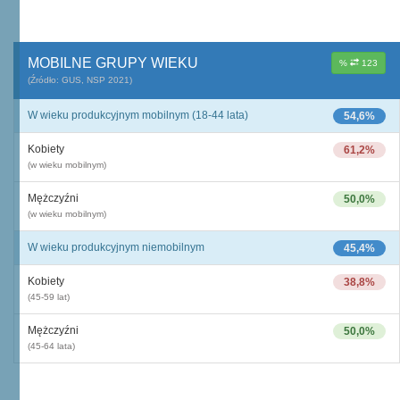
MOBILNE GRUPY WIEKU
%
123
(Źródło: GUS, NSP 2021)
W wieku produkcyjnym mobilnym (18-44 lata)
54,6%
Kobiety
61,2%
(w wieku mobilnym)
Mężczyźni
50,0%
(w wieku mobilnym)
W wieku produkcyjnym niemobilnym
45,4%
Kobiety
38,8%
(45-59 lat)
Mężczyźni
50,0%
(45-64 lata)