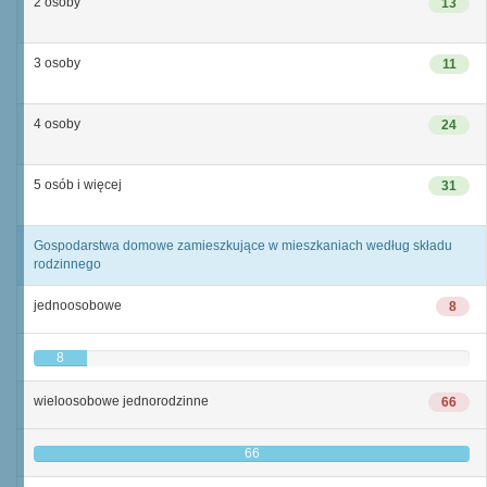
2 osoby
13
3 osoby
11
4 osoby
24
5 osób i więcej
31
Gospodarstwa domowe zamieszkujące w mieszkaniach według składu
rodzinnego
jednoosobowe
8
8
wieloosobowe jednorodzinne
66
66