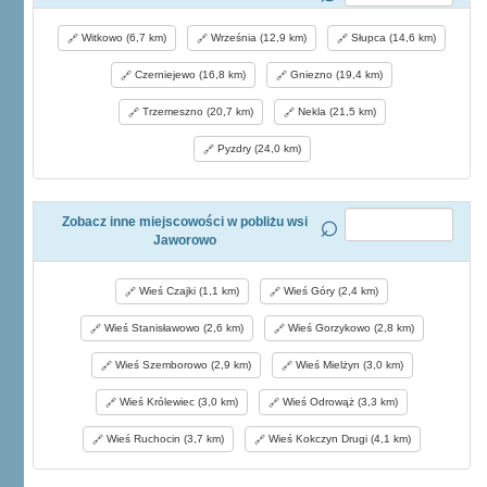
Witkowo (6,7 km)
Września (12,9 km)
Słupca (14,6 km)
Czerniejewo (16,8 km)
Gniezno (19,4 km)
Trzemeszno (20,7 km)
Nekla (21,5 km)
Pyzdry (24,0 km)
Zobacz inne miejscowości w pobliżu wsi
Jaworowo
Wieś Czajki (1,1 km)
Wieś Góry (2,4 km)
Wieś Stanisławowo (2,6 km)
Wieś Gorzykowo (2,8 km)
Wieś Szemborowo (2,9 km)
Wieś Mielżyn (3,0 km)
Wieś Królewiec (3,0 km)
Wieś Odrowąż (3,3 km)
Wieś Ruchocin (3,7 km)
Wieś Kokczyn Drugi (4,1 km)