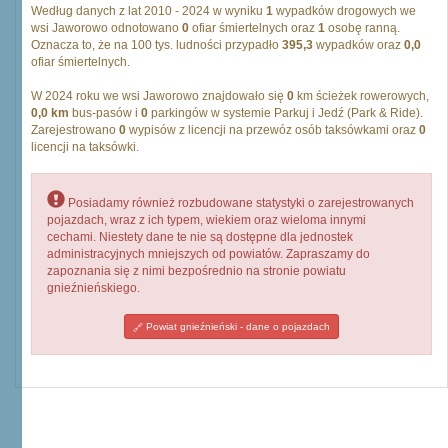
Według danych z lat 2010 - 2024 w wyniku
1
wypadków drogowych we
wsi Jaworowo odnotowano
0
ofiar śmiertelnych oraz
1
osobę ranną.
Oznacza to, że na 100 tys. ludności przypadło
395,3
wypadków oraz
0,0
ofiar śmiertelnych.
W 2024 roku we wsi Jaworowo znajdowało się
0
km ścieżek rowerowych,
0,0 km
bus-pasów i
0
parkingów w systemie Parkuj i Jedź (Park & Ride).
Zarejestrowano
0
wypisów z licencji na przewóz osób taksówkami oraz
0
licencji na taksówki.
Posiadamy również rozbudowane statystyki o zarejestrowanych
pojazdach, wraz z ich typem, wiekiem oraz wieloma innymi
cechami. Niestety dane te nie są dostępne dla jednostek
administracyjnych mniejszych od powiatów. Zapraszamy do
zapoznania się z nimi bezpośrednio na stronie powiatu
gnieźnieńskiego.
Powiat gnieźnieński - dane o pojazdach