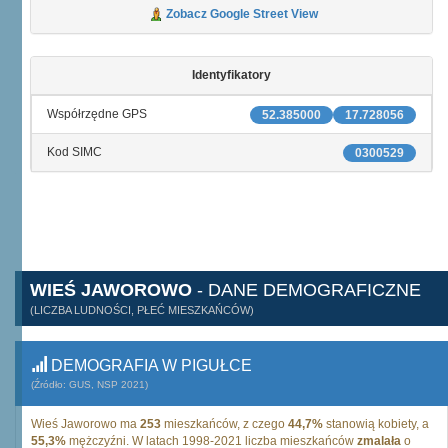
Zobacz Google Street View
Identyfikatory
Współrzędne GPS
52.385000
17.728056
Kod SIMC
0300529
WIEŚ JAWOROWO
- DANE DEMOGRAFICZNE
(LICZBA LUDNOŚCI, PŁEĆ MIESZKAŃCÓW)
DEMOGRAFIA W PIGUŁCE
(Źródło: GUS, NSP 2021)
Wieś Jaworowo ma
253
mieszkańców, z czego
44,7%
stanowią kobiety, a
55,3%
mężczyźni. W latach 1998-2021 liczba mieszkańców
zmalała
o