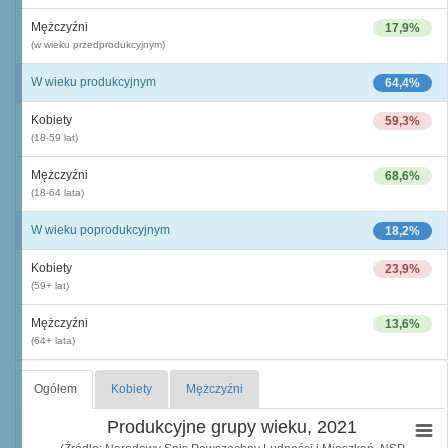
Mężczyźni
17,9%
(w wieku przedprodukcyjnym)
W wieku produkcyjnym
64,4%
Kobiety
59,3%
(18-59 lat)
Mężczyźni
68,6%
(18-64 lata)
W wieku poprodukcyjnym
18,2%
Kobiety
23,9%
(59+ lat)
Mężczyźni
13,6%
(64+ lata)
Ogółem
Kobiety
Mężczyźni
Produkcyjne grupy wieku, 2021