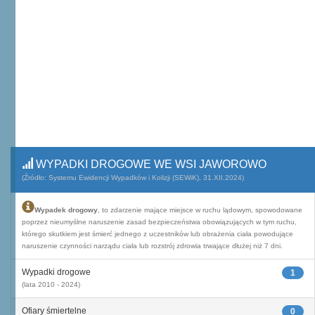
WYPADKI DROGOWE WE WSI JAWOROWO
(Źródło: Systemu Ewidencji Wypadków i Kolizji (SEWiK), 31.XII.2024)
Wypadek drogowy
, to zdarzenie mające miejsce w ruchu lądowym, spowodowane
poprzez nieumyślne naruszenie zasad bezpieczeństwa obowiązujących w tym ruchu,
którego skutkiem jest śmierć jednego z uczestników lub obrażenia ciała powodujące
naruszenie czynności narządu ciała lub rozstrój zdrowia trwające dłużej niż 7 dni.
Wypadki drogowe
1
(lata 2010 - 2024)
Ofiary śmiertelne
0