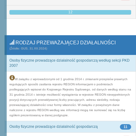
12
RODZAJ PRZEWAŻAJĄCEJ DZIAŁALNOŚCI
(Źródło: GUS, 31.XII.2024)
Osoby fizyczne prowadzące działalność gospodarczą według sekcji PKD
2007
W związku z wprowadzonymi od 1 grudnia 2014 r. zmianami przepisów prawnych
regulujących sposób zasilania rejestru REGON informacjami o podmiotach
podlegających wpisowi do Krajowego Rejestru Sądowego, od danych według stanu na
31 grudnia 2014 r. istnieje możliwość wystąpienia w rejestrze REGON niewypełnionych
pozycji dotyczących przewidywanej liczby pracujących, adresu siedziby, rodzaju
przeważającej działalności oraz formy własności. W związku z powyższym dane
naliczone z rejestru REGON według ww. informacji mogą nie sumować się na liczbę
ogółem prezentowaną w danej podgrupie.
Osoby fizyczne prowadzące działalność gospodarczą
11