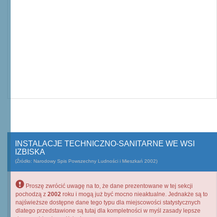
INSTALACJE TECHNICZNO-SANITARNE WE WSI
IZBISKA
(Źródło: Narodowy Spis Powszechny Ludności i Mieszkań 2002)
Proszę zwrócić uwagę na to, że dane prezentowane w tej sekcji
pochodzą z
2002
roku i mogą już być mocno nieaktualne. Jednakże są to
najświeższe dostępne dane tego typu dla miejscowości statystycznych
dlatego przedstawione są tutaj dla kompletności w myśl zasady lepsze