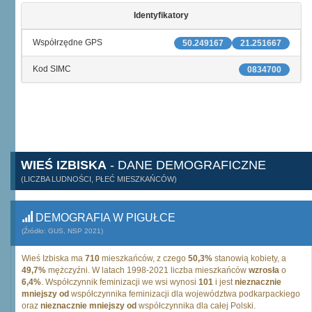
Identyfikatory
Współrzędne GPS
50.249167
21.251667
Kod SIMC
0834700
WIEŚ IZBISKA
- DANE DEMOGRAFICZNE
(LICZBA LUDNOŚCI, PŁEĆ MIESZKAŃCÓW)
DEMOGRAFIA W PIGUŁCE
(Źródło: GUS, NSP 2021)
Wieś Izbiska ma
710
mieszkańców, z czego
50,3%
stanowią kobiety, a
49,7%
mężczyźni. W latach 1998-2021 liczba mieszkańców
wzrosła
o
6,4%
. Współczynnik feminizacji we wsi wynosi
101
i jest
nieznacznie
mniejszy od
współczynnika feminizacji dla województwa podkarpackiego
oraz
nieznacznie mniejszy od
współczynnika dla całej Polski.