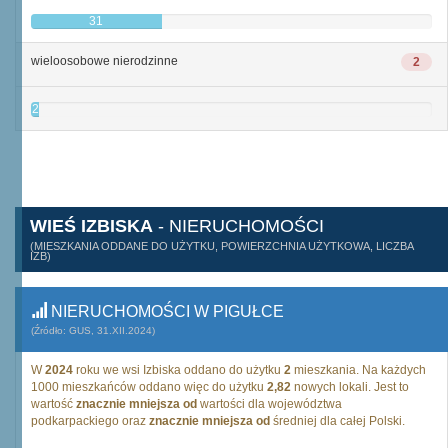
31
wieloosobowe nierodzinne
2
2
WIEŚ IZBISKA
- NIERUCHOMOŚCI
(MIESZKANIA ODDANE DO UŻYTKU, POWIERZCHNIA UŻYTKOWA, LICZBA
IZB)
NIERUCHOMOŚCI W PIGUŁCE
(Źródło: GUS, 31.XII.2024)
W
2024
roku we wsi Izbiska oddano do użytku
2
mieszkania. Na każdych
1000 mieszkańców oddano więc do użytku
2,82
nowych lokali. Jest to
wartość
znacznie mniejsza od
wartości dla województwa
podkarpackiego oraz
znacznie mniejsza od
średniej dla całej Polski.