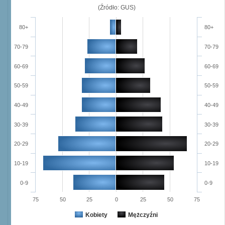
(Źródło: GUS)
80+
80+
70-79
70-79
60-69
60-69
50-59
50-59
40-49
40-49
30-39
30-39
20-29
20-29
10-19
10-19
0-9
0-9
75
50
25
0
25
50
75
Kobiety
Mężczyźni