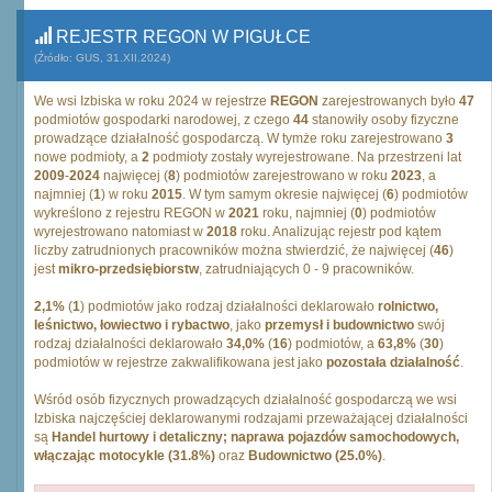
REJESTR REGON W PIGUŁCE
(Źródło: GUS, 31.XII.2024)
We wsi Izbiska w roku 2024 w rejestrze
REGON
zarejestrowanych było
47
podmiotów gospodarki narodowej, z czego
44
stanowiły osoby fizyczne
prowadzące działalność gospodarczą. W tymże roku zarejestrowano
3
nowe podmioty, a
2
podmioty zostały wyrejestrowane. Na przestrzeni lat
2009
-
2024
najwięcej (
8
) podmiotów zarejestrowano w roku
2023
, a
najmniej (
1
) w roku
2015
. W tym samym okresie najwięcej (
6
) podmiotów
wykreślono z rejestru REGON w
2021
roku, najmniej (
0
) podmiotów
wyrejestrowano natomiast w
2018
roku. Analizując rejestr pod kątem
liczby zatrudnionych pracowników można stwierdzić, że najwięcej (
46
)
jest
mikro-przedsiębiorstw
, zatrudniających 0 - 9 pracowników.
2,1%
(
1
) podmiotów jako rodzaj działalności deklarowało
rolnictwo,
leśnictwo, łowiectwo i rybactwo
, jako
przemysł i budownictwo
swój
rodzaj działalności deklarowało
34,0%
(
16
) podmiotów, a
63,8%
(
30
)
podmiotów w rejestrze zakwalifikowana jest jako
pozostała działalność
.
Wśród osób fizycznych prowadzących działalność gospodarczą we wsi
Izbiska najczęściej deklarowanymi rodzajami przeważającej działalności
są
Handel hurtowy i detaliczny; naprawa pojazdów samochodowych,
włączając motocykle (31.8%)
oraz
Budownictwo (25.0%)
.