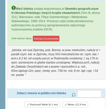
Wieś Izbiska
została wspomniana w
Słowniku geograficznym
Królestwa Polskiego i innych krajów słowiańskich
(Tom III, strona
331), Warszawa: nakł. Filipa Sulimierskiego i Władysława
Walewskiego, 1880-1914. Poniższy cytat został ptrzetworzony
automatycznie za pomocą oprogramowania optycznego
rozpoznawania znaków (OCR).
Jeśli widzisz błędy
Zaproponuj poprawkę
Izbiska, wś nad Zgórską, pob. Brenia, w pow. mieleckim, należy d >
parafii rzym. kat. w Zgórsku, liozy 543 mieszkańców rei. rzym. kat. i
jest o 8.2 kil. od urzędu poczt, w Radomyślu oodaloną. I. są 176 m.
npm. wzniesione w glebie bardzo urodzajnej. Większa po®, należy
do Zakładu Ossolińskich we Lwowie i wynosi6m.n.a. roli.,
65mr.łąkiogr.i2m. past.; mniej. pos. 758 mr. roli, 8 mr. łąk i ogr. i 54
mr. pastw.
Zobacz miasta w pobliżu wsi Izbiska
Radomyśl Wielki (6,1 km)
Mielec (12,9 km)