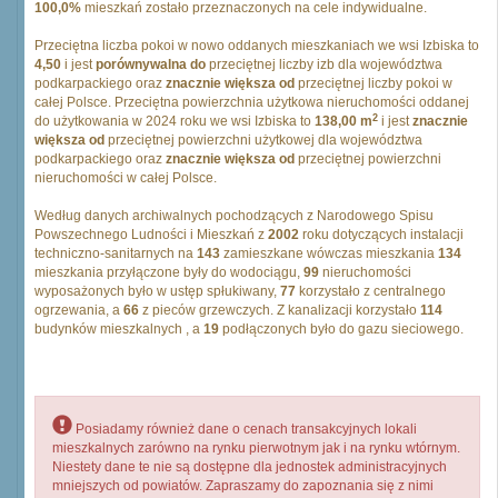
100,0%
mieszkań zostało przeznaczonych na cele indywidualne.
Przeciętna liczba pokoi w nowo oddanych mieszkaniach we wsi Izbiska to
4,50
i jest
porównywalna do
przeciętnej liczby izb dla województwa
podkarpackiego oraz
znacznie większa od
przeciętnej liczby pokoi w
całej Polsce. Przeciętna powierzchnia użytkowa nieruchomości oddanej
2
do użytkowania w 2024 roku we wsi Izbiska to
138,00 m
i jest
znacznie
większa od
przeciętnej powierzchni użytkowej dla województwa
podkarpackiego oraz
znacznie większa od
przeciętnej powierzchni
nieruchomości w całej Polsce.
Według danych archiwalnych pochodzących z Narodowego Spisu
Powszechnego Ludności i Mieszkań z
2002
roku dotyczących instalacji
techniczno-sanitarnych na
143
zamieszkane wówczas mieszkania
134
mieszkania przyłączone były do wodociągu,
99
nieruchomości
wyposażonych było w ustęp spłukiwany,
77
korzystało z centralnego
ogrzewania, a
66
z pieców grzewczych. Z kanalizacji korzystało
114
budynków mieszkalnych , a
19
podłączonych było do gazu sieciowego.
Posiadamy również dane o cenach transakcyjnych lokali
mieszkalnych zarówno na rynku pierwotnym jak i na rynku wtórnym.
Niestety dane te nie są dostępne dla jednostek administracyjnych
mniejszych od powiatów. Zapraszamy do zapoznania się z nimi