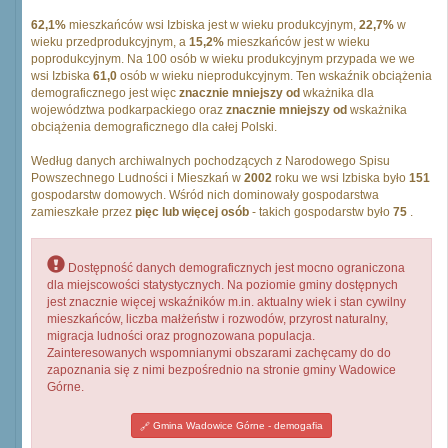
62,1%
mieszkańców wsi Izbiska jest w wieku produkcyjnym,
22,7%
w
wieku przedprodukcyjnym, a
15,2%
mieszkańców jest w wieku
poprodukcyjnym. Na 100 osób w wieku produkcyjnym przypada we we
wsi Izbiska
61,0
osób w wieku nieprodukcyjnym. Ten wskaźnik obciążenia
demograficznego jest więc
znacznie mniejszy od
wkażnika dla
województwa podkarpackiego oraz
znacznie mniejszy od
wskażnika
obciążenia demograficznego dla całej Polski.
Według danych archiwalnych pochodzących z Narodowego Spisu
Powszechnego Ludności i Mieszkań w
2002
roku we wsi Izbiska było
151
gospodarstw domowych. Wśród nich dominowały gospodarstwa
zamieszkałe przez
pięc lub więcej osób
- takich gospodarstw było
75
.
Dostępność danych demograficznych jest mocno ograniczona
dla miejscowości statystycznych. Na poziomie gminy dostępnych
jest znacznie więcej wskaźników m.in. aktualny wiek i stan cywilny
mieszkańców, liczba małżeństw i rozwodów, przyrost naturalny,
migracja ludności oraz prognozowana populacja.
Zainteresowanych wspomnianymi obszarami zachęcamy do do
zapoznania się z nimi bezpośrednio na stronie gminy Wadowice
Górne.
Gmina Wadowice Górne - demogafia