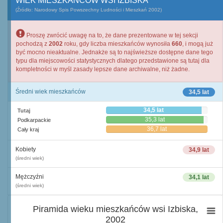
WIEK MIESZKAŃCÓW WSI IZBISKA
(Źródło: Narodowy Spis Powszechny Ludności i Mieszkań 2002)
Proszę zwrócić uwagę na to, że dane prezentowane w tej sekcji
pochodzą z
2002
roku, gdy liczba mieszkańców wynosiła
660
, i mogą już
być mocno nieaktualne. Jednakże są to najświeższe dostępne dane tego
typu dla miejscowości statystycznych dlatego przedstawione są tutaj dla
kompletności w myśl zasady lepsze dane archiwalne, niż żadne.
Średni wiek mieszkańców
34,5 lat
34,5 lat
Tutaj
35,3 lat
Podkarpackie
36,7 lat
Cały kraj
Kobiety
34,9 lat
(średni wiek)
Mężczyźni
34,1 lat
(średni wiek)
Piramida wieku mieszkańców wsi Izbiska,
2002