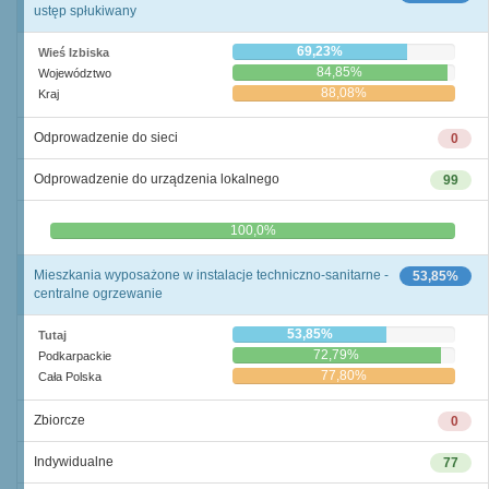
ustęp spłukiwany
69,23%
Wieś Izbiska
84,85%
Województwo
88,08%
Kraj
Odprowadzenie do sieci
0
Odprowadzenie do urządzenia lokalnego
99
0,0%
100,0%
Mieszkania wyposażone w instalacje techniczno-sanitarne -
53,85%
centralne ogrzewanie
53,85%
Tutaj
72,79%
Podkarpackie
77,80%
Cała Polska
Zbiorcze
0
Indywidualne
77