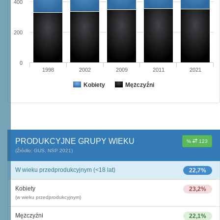
400
200
0
1998
2002
2009
2011
2021
Kobiety
Mężczyźni
PRODUKCYJNE GRUPY WIEKU
%
123
(Źródło: GUS, NSP 2021)
W wieku przedprodukcyjnym (<18 lat)
22,7%
Kobiety
23,2%
(w wieku przedprodukcyjnym)
Mężczyźni
22,1%