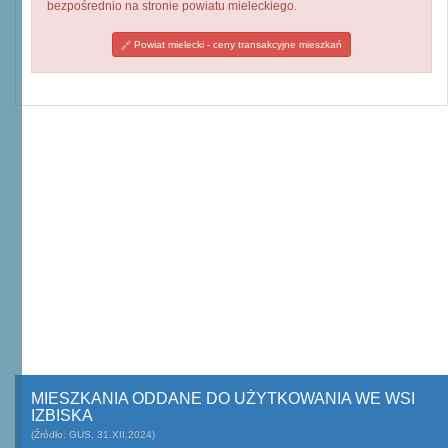
bezpośrednio na stronie powiatu mieleckiego.
Powiat mielecki - ceny transakcyjne mieszkań
MIESZKANIA ODDANE DO UŻYTKOWANIA WE WSI
IZBISKA
(Źródło: GUS, 31.XII.2024)