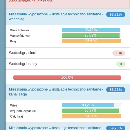
dane archiwalne, niż żadne.
Mieszkania wyposażone w instalacje techniczno-sanitarne -
93,71%
wodociąg
93,71%
Wieś Izbiska
93,09%
Województwo
95,62%
Kraj
Wodociąg z sieci
134
Wodociąg lokalny
0
100,0%
0,0%
Mieszkania wyposażone w instalacje techniczno-sanitarne -
83,21%
kanalizacja
83,21%
Wieś
90,97%
woj. podkarpackie
94,20%
Cały kraj
Mieszkania wyposażone w instalacje techniczno-sanitarne -
69,23%