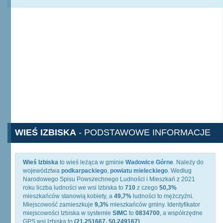
WIEŚ IZBISKA
- PODSTAWOWE INFORMACJE
Wieś Izbiska
to wieś leżąca w gminie
Wadowice Górne
. Należy do
województwa
podkarpackiego
,
powiatu mieleckiego
. Według
Narodowego Spisu Powszechnego Ludności i Mieszkań z 2021
roku liczba ludności we wsi Izbiska to
710
z czego
50,3%
mieszkańców stanowią kobiety, a
49,7%
ludności to mężczyźni.
Miejscowość zamieszkuje
9,3%
mieszkańców gminy. Identyfikator
miejscowości Izbiska w systemie
SIMC
to
0834700
, a współrzędne
GPS wsi Izbiska to
(21.251667, 50.249167)
.