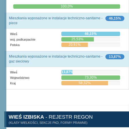
0,0%
100,0%
Mieszkania wyposażone w instalacje techniczno-sanitarne -
46,15%
piece
46,15%
Wieś
25,53%
woj. podkarpackie
20,91%
Polska
Mieszkania wyposażone w instalacje techniczno-sanitarne -
13,87%
gaz sieciowy
13,87%
Wieś
73,30%
Województwo
58,32%
Kraj
WIEŚ IZBISKA
- REJESTR REGON
(KLASY WIELKOŚCI, SEKCJE PKD, FORMY PRAWNE)