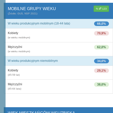
MOBILNE GRUPY WIEKU
%
123
(Źródło: GUS, NSP 2021)
W wieku produkcyjnym mobilnym (18-44 lata)
66,0%
Kobiety
70,9%
(w wieku mobilnym)
Mężczyźni
62,0%
(w wieku mobilnym)
W wieku produkcyjnym niemobilnym
34,0%
Kobiety
29,1%
(45-59 lat)
Mężczyźni
38,0%
(45-64 lata)