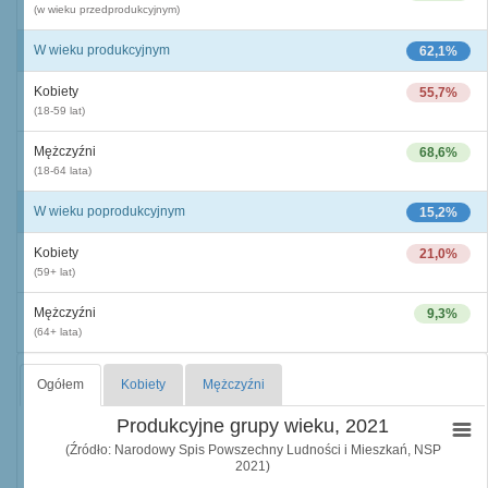
(w wieku przedprodukcyjnym)
W wieku produkcyjnym
62,1%
Kobiety
55,7%
(18-59 lat)
Mężczyźni
68,6%
(18-64 lata)
W wieku poprodukcyjnym
15,2%
Kobiety
21,0%
(59+ lat)
Mężczyźni
9,3%
(64+ lata)
Ogółem
Kobiety
Mężczyźni
Produkcyjne grupy wieku, 2021
(Źródło: Narodowy Spis Powszechny Ludności i Mieszkań, NSP
2021)