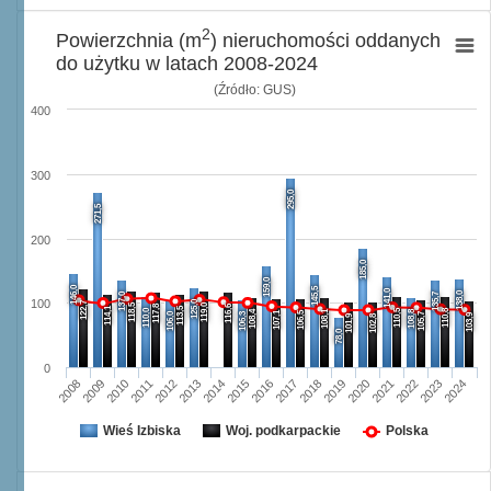
2
Powierzchnia (m
) nieruchomości oddanych
do użytku w latach 2008-2024
(Źródło: GUS)
400
300
295,0
271,5
200
185,0
159,0
146,0
145,5
141,0
138,0
137,0
135,7
100
125,0
122,7
118,5
119,0
117,8
116,6
114,1
113,5
110,0
110,5
110,8
108,4
108,1
108,8
107,1
106,5
106,0
106,3
105,7
103,9
101,9
102,8
78,0
0
2008
2009
2010
2011
2012
2013
2014
2015
2016
2017
2018
2019
2020
2021
2022
2023
2024
Wieś Izbiska
Woj. podkarpackie
Polska