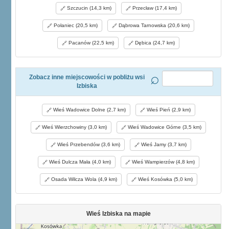
Szczucin (14,3 km)
Przecław (17,4 km)
Połaniec (20,5 km)
Dąbrowa Tarnowska (20,6 km)
Pacanów (22,5 km)
Dębica (24,7 km)
Zobacz inne miejscowości w pobliżu wsi
Izbiska
Wieś Wadowice Dolne (2,7 km)
Wieś Pień (2,9 km)
Wieś Wierzchowiny (3,0 km)
Wieś Wadowice Górne (3,5 km)
Wieś Przebendów (3,6 km)
Wieś Jamy (3,7 km)
Wieś Dulcza Mała (4,0 km)
Wieś Wampierzów (4,8 km)
Osada Wilcza Wola (4,9 km)
Wieś Kosówka (5,0 km)
Wieś Izbiska na mapie