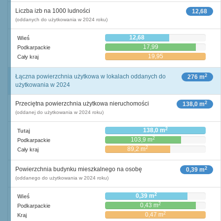
Liczba izb na 1000 ludności
12,68
(oddanych do użytkowania w 2024 roku)
12,68
Wieś
17,99
Podkarpackie
19,95
Cały kraj
2
Łączna powierzchnia użytkowa w lokalach oddanych do
276 m
użytkowania w 2024
2
Przeciętna powierzchnia użytkowa nieruchomości
138,0 m
(oddanej do użytkowania w 2024 roku)
2
138,0 m
Tutaj
2
103,9 m
Podkarpackie
2
89,2 m
Cały kraj
2
Powierzchnia budynku mieszkalnego na osobę
0,39 m
(oddanego do użytkowania w 2024 roku)
2
0,39 m
Wieś
2
0,43 m
Podkarpackie
2
0,47 m
Kraj