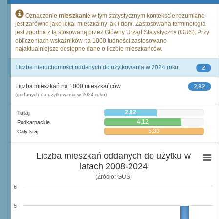
Oznaczenie
mieszkanie
w tym statystycznym kontekście rozumiane
jest zarówno jako lokal mieszkalny jak i dom. Zastosowana terminologia
jest zgodna z tą stosowaną przez Główny Urząd Statystyczny (GUS). Przy
obliczeniach wskaźników na 1000 ludności zastosowano
najaktualniejsze dostępne dane o liczbie mieszkańców.
Liczba nieruchomości oddanych do użytkowania w 2024 roku
2
Liczba mieszkań na 1000 mieszkańców
2,82
(oddanych do użytkowania w 2024 roku)
2,82
Tutaj
4,12
Podkarpackie
5,33
Cały kraj
Liczba mieszkań oddanych do użytku w
latach 2008-2024
(Źródło: GUS)
6
5