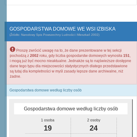
GOSPODARSTWA DOMOWE WE WSI IZBISKA
(Źródło: Narodowy Spis Powszechny Ludności i Mieszkań 2002)
Proszę zwrócić uwagę na to, że dane prezentowane w tej sekcji
pochodzą z
2002
roku, gdy liczba gospodarstw domowych wynosiła
151
,
i mogą już być mocno nieaktualne. Jednakże są to najświeższe dostępne
dane tego typu dla miejscowości statystycznych dlatego przedstawione
są tutaj dla kompletności w myśl zasady lepsze dane archiwalne, niż
żadne.
Gospodarstwa domowe według liczby osób
Gospodarstwa domowe według liczby osób
1 osoba
2 osoby
19
24