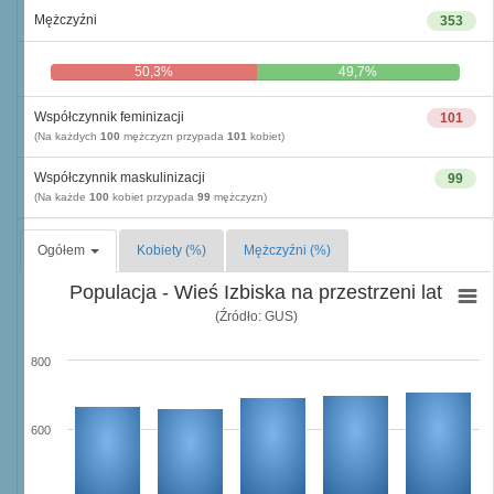
Mężczyźni
353
50,3%
49,7%
Współczynnik feminizacji
101
(Na każdych
100
mężczyzn przypada
101
kobiet)
Współczynnik maskulinizacji
99
(Na każde
100
kobiet przypada
99
mężczyzn)
Ogółem
Kobiety (%)
Mężczyźni (%)
Populacja - Wieś Izbiska na przestrzeni lat
(Źródło: GUS)
800
600