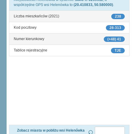
współrzędne GPS wsi Helenówka to
(20.410833, 50.580000)
.
Liczba mieszkańców (2021)
238
Kod pocztowy
28-313
Numer kierunkowy
(+48) 41
Tablice rejestracyjne
TJE
Zobacz miasta w pobliżu wsi Helenówka