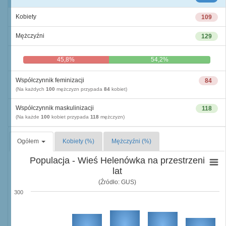
Kobiety
109
Mężczyźni
129
45,8%
54,2%
Współczynnik feminizacji
84
(Na każdych
100
mężczyzn przypada
84
kobiet)
Współczynnik maskulinizacji
118
(Na każde
100
kobiet przypada
118
mężczyzn)
Ogółem
Kobiety (%)
Mężczyźni (%)
Populacja - Wieś Helenówka na przestrzeni
lat
(Źródło: GUS)
300