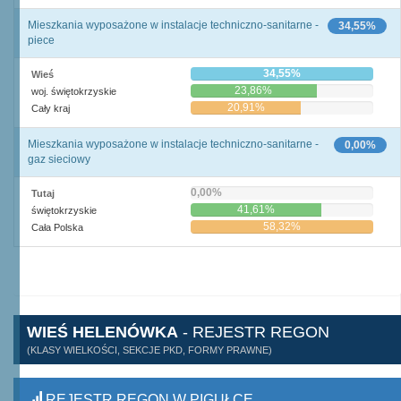
Mieszkania wyposażone w instalacje techniczno-sanitarne -
34,55%
piece
34,55%
Wieś
23,86%
woj. świętokrzyskie
20,91%
Cały kraj
Mieszkania wyposażone w instalacje techniczno-sanitarne -
0,00%
gaz sieciowy
0,00%
Tutaj
41,61%
świętokrzyskie
58,32%
Cała Polska
WIEŚ HELENÓWKA
- REJESTR REGON
(KLASY WIELKOŚCI, SEKCJE PKD, FORMY PRAWNE)
REJESTR REGON W PIGUŁCE