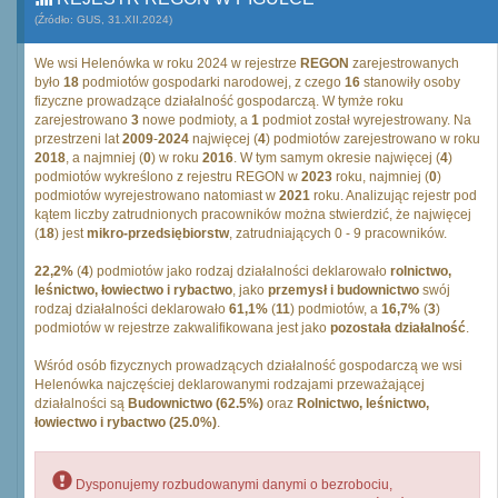
(Źródło: GUS, 31.XII.2024)
We wsi Helenówka w roku 2024 w rejestrze
REGON
zarejestrowanych
było
18
podmiotów gospodarki narodowej, z czego
16
stanowiły osoby
fizyczne prowadzące działalność gospodarczą. W tymże roku
zarejestrowano
3
nowe podmioty, a
1
podmiot został wyrejestrowany. Na
przestrzeni lat
2009
-
2024
najwięcej (
4
) podmiotów zarejestrowano w roku
2018
, a najmniej (
0
) w roku
2016
. W tym samym okresie najwięcej (
4
)
podmiotów wykreślono z rejestru REGON w
2023
roku, najmniej (
0
)
podmiotów wyrejestrowano natomiast w
2021
roku. Analizując rejestr pod
kątem liczby zatrudnionych pracowników można stwierdzić, że najwięcej
(
18
) jest
mikro-przedsiębiorstw
, zatrudniających 0 - 9 pracowników.
22,2%
(
4
) podmiotów jako rodzaj działalności deklarowało
rolnictwo,
leśnictwo, łowiectwo i rybactwo
, jako
przemysł i budownictwo
swój
rodzaj działalności deklarowało
61,1%
(
11
) podmiotów, a
16,7%
(
3
)
podmiotów w rejestrze zakwalifikowana jest jako
pozostała działalność
.
Wśród osób fizycznych prowadzących działalność gospodarczą we wsi
Helenówka najczęściej deklarowanymi rodzajami przeważającej
działalności są
Budownictwo (62.5%)
oraz
Rolnictwo, leśnictwo,
łowiectwo i rybactwo (25.0%)
.
Dysponujemy rozbudowanymi danymi o bezrobociu,