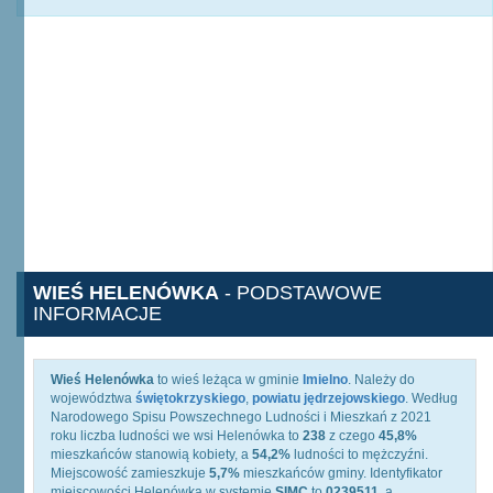
WIEŚ HELENÓWKA
- PODSTAWOWE
INFORMACJE
Wieś Helenówka
to wieś leżąca w gminie
Imielno
. Należy do
województwa
świętokrzyskiego
,
powiatu jędrzejowskiego
. Według
Narodowego Spisu Powszechnego Ludności i Mieszkań z 2021
roku liczba ludności we wsi Helenówka to
238
z czego
45,8%
mieszkańców stanowią kobiety, a
54,2%
ludności to mężczyźni.
Miejscowość zamieszkuje
5,7%
mieszkańców gminy. Identyfikator
miejscowości Helenówka w systemie
SIMC
to
0239511
, a