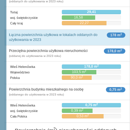
(oddanych do użytkowania w 2023 roku)
29,41
Tutaj
16,58
woj. świętokrzyskie
22,27
Cały kraj
2
Łączna powierzchnia użytkowa w lokalach oddanych do
178 m
użytkowania w 2023
2
Przeciętna powierzchnia użytkowa nieruchomości
178,0 m
(oddanej do użytkowania w 2023 roku)
2
178,0 m
Wieś Helenówka
2
103,5 m
Województwo
2
90,0 m
Polska
2
Powierzchnia budynku mieszkalnego na osobę
0,75 m
(oddanego do użytkowania w 2023 roku)
2
0,75 m
Wieś Helenówka
2
0,39 m
woj. świętokrzyskie
2
0,53 m
Cała Polska
2