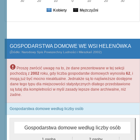
30
20
10
0
10
20
30
Kobiety
Mężczyźni
GOSPODARSTWA DOMOWE WE WSI HELENÓWKA
(Źródło: Narodowy Spis Powszechny Ludności i Mieszkań 2002)
Proszę zwrócić uwagę na to, że dane prezentowane w tej sekcji
pochodzą z
2002
roku, gdy liczba gospodarstw domowych wynosiła
62
, i
mogą już być mocno nieaktualne. Jednakże są to najświeższe dostępne
dane tego typu dla miejscowości statystycznych dlatego przedstawione
są tutaj dla kompletności w myśl zasady lepsze dane archiwalne, niż
żadne.
Gospodarstwa domowe według liczby osób
Gospodarstwa domowe według liczby osób
1 osoba
2 osoby