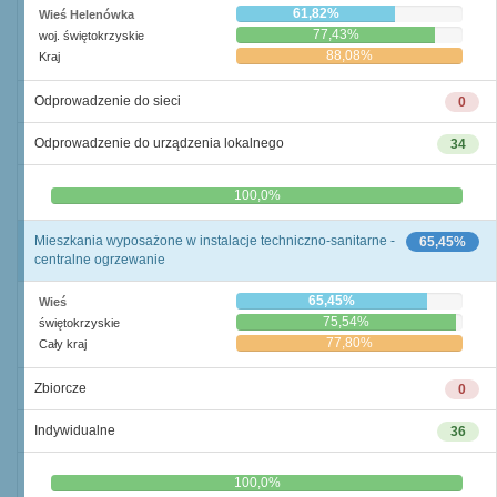
61,82%
Wieś Helenówka
77,43%
woj. świętokrzyskie
88,08%
Kraj
Odprowadzenie do sieci
0
Odprowadzenie do urządzenia lokalnego
34
0,0%
100,0%
Mieszkania wyposażone w instalacje techniczno-sanitarne -
65,45%
centralne ogrzewanie
65,45%
Wieś
75,54%
świętokrzyskie
77,80%
Cały kraj
Zbiorcze
0
Indywidualne
36
0,0%
100,0%