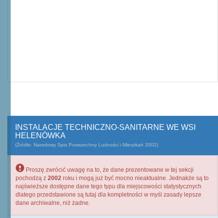
INSTALACJE TECHNICZNO-SANITARNE WE WSI
HELENÓWKA
(Źródło: Narodowy Spis Powszechny Ludności i Mieszkań 2002)
Proszę zwrócić uwagę na to, że dane prezentowane w tej sekcji
pochodzą z
2002
roku i mogą już być mocno nieaktualne. Jednakże są to
najświeższe dostępne dane tego typu dla miejscowości statystycznych
dlatego przedstawione są tutaj dla kompletności w myśl zasady lepsze
dane archiwalne, niż żadne.