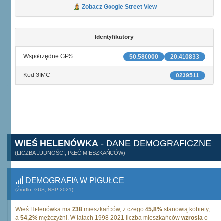
Zobacz Google Street View
Identyfikatory
Współrzędne GPS
50.580000
20.410833
Kod SIMC
0239511
WIEŚ HELENÓWKA
- DANE DEMOGRAFICZNE
(LICZBA LUDNOŚCI, PŁEĆ MIESZKAŃCÓW)
DEMOGRAFIA W PIGUŁCE
(Źródło: GUS, NSP 2021)
Wieś Helenówka ma
238
mieszkańców, z czego
45,8%
stanowią kobiety,
a
54,2%
mężczyźni. W latach 1998-2021 liczba mieszkańców
wzrosła
o