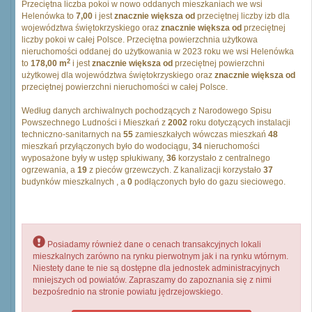
Przeciętna liczba pokoi w nowo oddanych mieszkaniach we wsi
Helenówka to
7,00
i jest
znacznie większa od
przeciętnej liczby izb dla
województwa świętokrzyskiego oraz
znacznie większa od
przeciętnej
liczby pokoi w całej Polsce. Przeciętna powierzchnia użytkowa
nieruchomości oddanej do użytkowania w 2023 roku we wsi Helenówka
2
to
178,00 m
i jest
znacznie większa od
przeciętnej powierzchni
użytkowej dla województwa świętokrzyskiego oraz
znacznie większa od
przeciętnej powierzchni nieruchomości w całej Polsce.
Według danych archiwalnych pochodzących z Narodowego Spisu
Powszechnego Ludności i Mieszkań z
2002
roku dotyczących instalacji
techniczno-sanitarnych na
55
zamieszkałych wówczas mieszkań
48
mieszkań przyłączonych było do wodociągu,
34
nieruchomości
wyposażone były w ustęp spłukiwany,
36
korzystało z centralnego
ogrzewania, a
19
z pieców grzewczych. Z kanalizacji korzystało
37
budynków mieszkalnych , a
0
podłączonych było do gazu sieciowego.
Posiadamy również dane o cenach transakcyjnych lokali
mieszkalnych zarówno na rynku pierwotnym jak i na rynku wtórnym.
Niestety dane te nie są dostępne dla jednostek administracyjnych
mniejszych od powiatów. Zapraszamy do zapoznania się z nimi
bezpośrednio na stronie powiatu jędrzejowskiego.