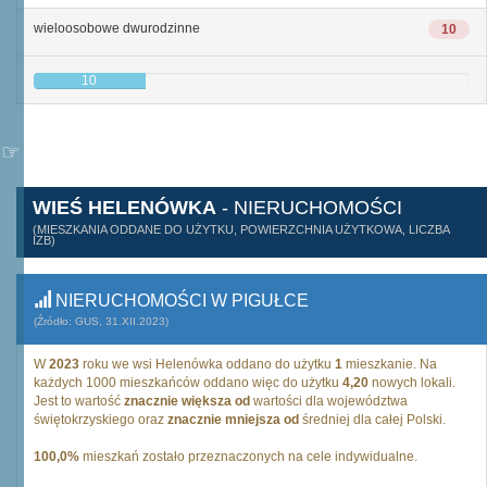
wieloosobowe dwurodzinne
10
10
WIEŚ HELENÓWKA
- NIERUCHOMOŚCI
(MIESZKANIA ODDANE DO UŻYTKU, POWIERZCHNIA UŻYTKOWA, LICZBA
IZB)
NIERUCHOMOŚCI W PIGUŁCE
(Źródło: GUS, 31.XII.2023)
W
2023
roku we wsi Helenówka oddano do użytku
1
mieszkanie. Na
każdych 1000 mieszkańców oddano więc do użytku
4,20
nowych lokali.
Jest to wartość
znacznie większa od
wartości dla województwa
świętokrzyskiego oraz
znacznie mniejsza od
średniej dla całej Polski.
100,0%
mieszkań zostało przeznaczonych na cele indywidualne.