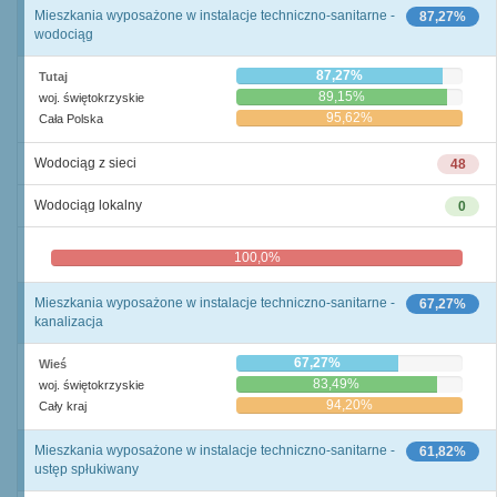
Mieszkania wyposażone w instalacje techniczno-sanitarne -
87,27%
wodociąg
87,27%
Tutaj
89,15%
woj. świętokrzyskie
95,62%
Cała Polska
Wodociąg z sieci
48
Wodociąg lokalny
0
100,0%
0,0%
Mieszkania wyposażone w instalacje techniczno-sanitarne -
67,27%
kanalizacja
67,27%
Wieś
83,49%
woj. świętokrzyskie
94,20%
Cały kraj
Mieszkania wyposażone w instalacje techniczno-sanitarne -
61,82%
ustęp spłukiwany