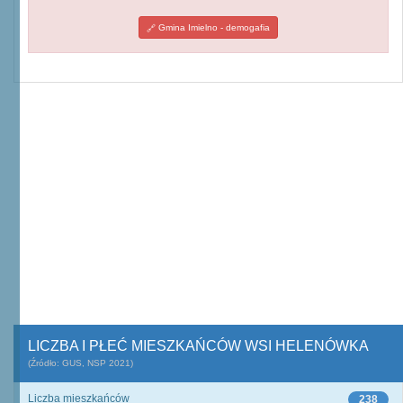
Gmina Imielno - demogafia
LICZBA I PŁEĆ MIESZKAŃCÓW WSI HELENÓWKA
(Źródło: GUS, NSP 2021)
Liczba mieszkańców
238