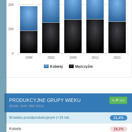
200
100
0
1998
2002
2009
2011
2021
Kobiety
Mężczyźni
PRODUKCYJNE GRUPY WIEKU
%
123
(Źródło: GUS, NSP 2021)
W wieku przedprodukcyjnym (<18 lat)
21,4%
Kobiety
19,3%