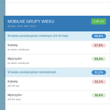
MOBILNE GRUPY WIEKU
%
123
(Źródło: GUS, NSP 2021)
W wieku produkcyjnym mobilnym (18-44 lata)
68,8%
Kobiety
67,9%
(w wieku mobilnym)
Mężczyźni
69,4%
(w wieku mobilnym)
W wieku produkcyjnym niemobilnym
31,2%
Kobiety
32,1%
(45-59 lat)
Mężczyźni
30,6%
(45-64 lata)