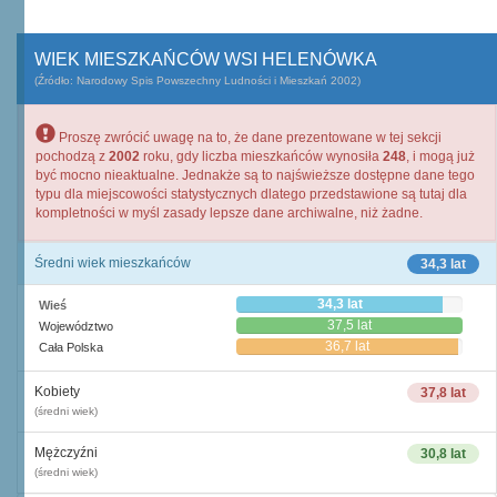
WIEK MIESZKAŃCÓW WSI HELENÓWKA
(Źródło: Narodowy Spis Powszechny Ludności i Mieszkań 2002)
Proszę zwrócić uwagę na to, że dane prezentowane w tej sekcji
pochodzą z
2002
roku, gdy liczba mieszkańców wynosiła
248
, i mogą już
być mocno nieaktualne. Jednakże są to najświeższe dostępne dane tego
typu dla miejscowości statystycznych dlatego przedstawione są tutaj dla
kompletności w myśl zasady lepsze dane archiwalne, niż żadne.
Średni wiek mieszkańców
34,3 lat
34,3 lat
Wieś
37,5 lat
Województwo
36,7 lat
Cała Polska
Kobiety
37,8 lat
(średni wiek)
Mężczyźni
30,8 lat
(średni wiek)