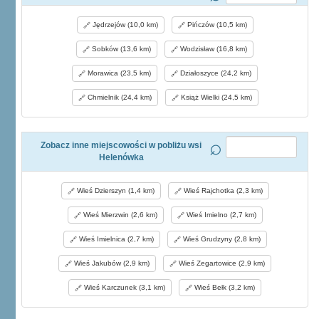
Jędrzejów (10,0 km)
Pińczów (10,5 km)
Sobków (13,6 km)
Wodzisław (16,8 km)
Morawica (23,5 km)
Działoszyce (24,2 km)
Chmielnik (24,4 km)
Książ Wielki (24,5 km)
Zobacz inne miejscowości w pobliżu wsi
Helenówka
Wieś Dzierszyn (1,4 km)
Wieś Rajchotka (2,3 km)
Wieś Mierzwin (2,6 km)
Wieś Imielno (2,7 km)
Wieś Imielnica (2,7 km)
Wieś Grudzyny (2,8 km)
Wieś Jakubów (2,9 km)
Wieś Zegartowice (2,9 km)
Wieś Karczunek (3,1 km)
Wieś Bełk (3,2 km)