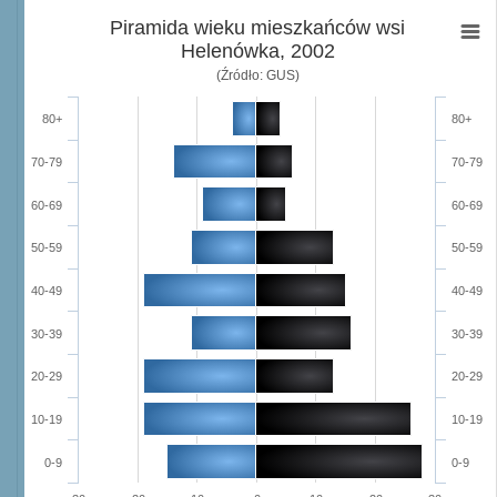
Piramida wieku mieszkańców wsi
Helenówka, 2002
(Źródło: GUS)
80+
80+
70-79
70-79
60-69
60-69
50-59
50-59
40-49
40-49
30-39
30-39
20-29
20-29
10-19
10-19
0-9
0-9