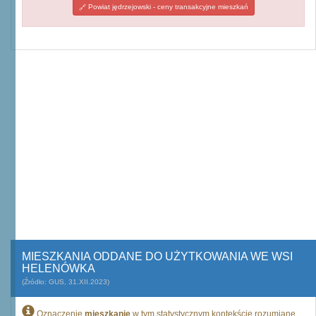
Powiat jędrzejowski - ceny transakcyjne mieszkań
MIESZKANIA ODDANE DO UŻYTKOWANIA WE WSI
HELENÓWKA
(Źródło: GUS, 31.XII.2023)
Oznaczenie
mieszkanie
w tym statystycznym kontekście rozumiane