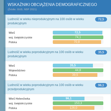
WSKAŹNIKI OBCIĄŻENIA DEMOGRAFICZNEGO
(Źródło: GUS, NSP 2021)
Ludność w wieku nieprodukcyjnym na 100 osób w wieku
72,5
produkcyjnym
72,5
Wieś
74,1
woj. świętokrzyskie
70,8
Polska
Ludność w wieku poprodukcyjnym na 100 osób w wieku
35,5
produkcyjnym
35,5
Wieś
44,8
Województwo
39,5
Polska
Ludność w wieku poprodukcyjnym na 100 osób w wieku
96,1
przedprodukcyjnym
96,1
Wieś Helenówka
153,3
woj. świętokrzyskie
126,0
Polska