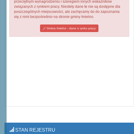
przeciętnym wynagrodzeniu i szeregiem innych wskaźników
związanych z rynkiem pracy. Niestety dane te nie są dostępne dla
poszczególnych miejscowości, ale zachęcamy do do zapoznania
się z nimi bezpośrednio na stronie gminy Imielno.
Gmina Imielno - dane o rynku pracy
STAN REJESTRU