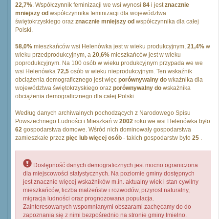
22,7%
. Współczynnik feminizacji we wsi wynosi
84
i jest
znacznie
mniejszy od
współczynnika feminizacji dla województwa
świętokrzyskiego oraz
znacznie mniejszy od
współczynnika dla całej
Polski.
58,0%
mieszkańców wsi Helenówka jest w wieku produkcyjnym,
21,4%
w
wieku przedprodukcyjnym, a
20,6%
mieszkańców jest w wieku
poprodukcyjnym. Na 100 osób w wieku produkcyjnym przypada we we
wsi Helenówka
72,5
osób w wieku nieprodukcyjnym. Ten wskaźnik
obciążenia demograficznego jest więc
porównywalny do
wkażnika dla
województwa świętokrzyskiego oraz
porównywalny do
wskażnika
obciążenia demograficznego dla całej Polski.
Według danych archiwalnych pochodzących z Narodowego Spisu
Powszechnego Ludności i Mieszkań w
2002
roku we wsi Helenówka było
62
gospodarstwa domowe. Wśród nich dominowały gospodarstwa
zamieszkałe przez
pięc lub więcej osób
- takich gospodarstw było
25
.
Dostępność danych demograficznych jest mocno ograniczona
dla miejscowości statystycznych. Na poziomie gminy dostępnych
jest znacznie więcej wskaźników m.in. aktualny wiek i stan cywilny
mieszkańców, liczba małżeństw i rozwodów, przyrost naturalny,
migracja ludności oraz prognozowana populacja.
Zainteresowanych wspomnianymi obszarami zachęcamy do do
zapoznania się z nimi bezpośrednio na stronie gminy Imielno.