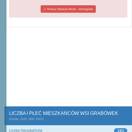
Gmina Olszewo-Borki - demogafia
LICZBA I PŁEĆ MIESZKAŃCÓW WSI GRABÓWEK
(Źródło: GUS, NSP 2021)
Liczba mieszkańców
193