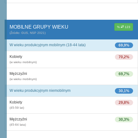
MOBILNE GRUPY WIEKU
%
123
(Źródło: GUS, NSP 2021)
W wieku produkcyjnym mobilnym (18-44 lata)
69,9%
Kobiety
70,2%
(w wieku mobilnym)
Mężczyźni
69,7%
(w wieku mobilnym)
W wieku produkcyjnym niemobilnym
30,1%
Kobiety
29,8%
(45-59 lat)
Mężczyźni
30,3%
(45-64 lata)