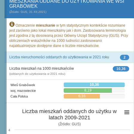
MIESZKANIA ODDANE DO UŻYTKOWANIA WE WSI
GRABÓWEK
(Źródło: GUS, 31.XII.2021)
Oznaczenie
mieszkanie
w tym statystycznym kontekście rozumiane
jest zarówno jako lokal mieszkalny jak i dom. Zastosowana terminologia
jest zgodna z tą stosowaną przez Główny Urząd Statystyczny (GUS). Przy
obliczeniach wskaźników na 1000 ludności zastosowano
najaktualniejsze dostępne dane o liczbie mieszkańców.
Liczba nieruchomości oddanych do użytkowania w 2021 roku
2
Liczba mieszkań na 1000 mieszkańców
10,36
(oddanych do użytkowania w 2021 roku)
10,36
Wieś Grabówek
8,19
woj. mazowieckie
6,16
Cała Polska
Liczba mieszkań oddanych do użytku w
latach 2009-2021
(Źródło: GUS)
4