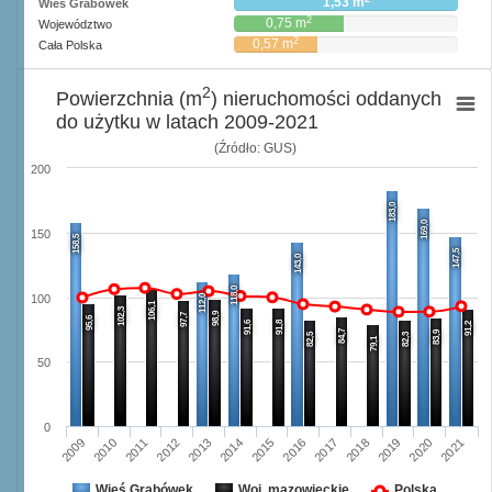
1,53 m
Wieś Grabówek
2
0,75 m
Województwo
2
0,57 m
Cała Polska
2
Powierzchnia (m
) nieruchomości oddanych
do użytku w latach 2009-2021
(Źródło: GUS)
200
183,0
169,0
150
158,5
147,5
143,0
118,0
112,0
100
106,1
102,3
98,9
97,7
95,6
91,6
91,8
91,2
84,7
83,9
82,5
82,3
79,1
50
0
2011
2020
2016
2012
2017
2021
2013
2009
2018
2014
2010
2015
2019
Wieś Grabówek
Woj. mazowieckie
Polska