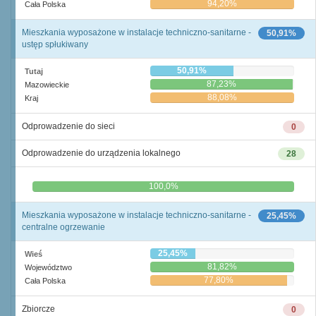
94,20%
Cała Polska
Mieszkania wyposażone w instalacje techniczno-sanitarne -
50,91%
ustęp spłukiwany
50,91%
Tutaj
87,23%
Mazowieckie
88,08%
Kraj
Odprowadzenie do sieci
0
Odprowadzenie do urządzenia lokalnego
28
0,0%
100,0%
Mieszkania wyposażone w instalacje techniczno-sanitarne -
25,45%
centralne ogrzewanie
25,45%
Wieś
81,82%
Województwo
77,80%
Cała Polska
Zbiorcze
0