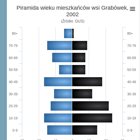
Piramida wieku mieszkańców wsi Grabówek,
2002
(Źródło: GUS)
80+
80+
70-79
70-79
60-69
60-69
50-59
50-59
40-49
40-49
30-39
30-39
20-29
20-29
10-19
10-19
0-9
0-9