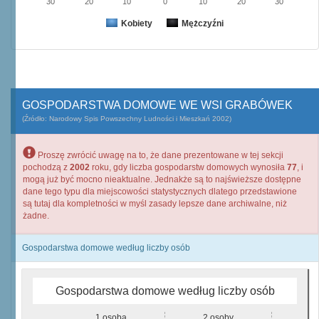
30
20
10
0
10
20
30
Kobiety
Mężczyźni
GOSPODARSTWA DOMOWE WE WSI GRABÓWEK
(Źródło: Narodowy Spis Powszechny Ludności i Mieszkań 2002)
Proszę zwrócić uwagę na to, że dane prezentowane w tej sekcji
pochodzą z
2002
roku, gdy liczba gospodarstw domowych wynosiła
77
, i
mogą już być mocno nieaktualne. Jednakże są to najświeższe dostępne
dane tego typu dla miejscowości statystycznych dlatego przedstawione
są tutaj dla kompletności w myśl zasady lepsze dane archiwalne, niż
żadne.
Gospodarstwa domowe według liczby osób
Gospodarstwa domowe według liczby osób
1 osoba
2 osoby