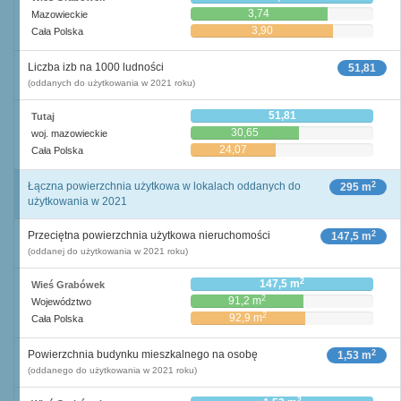
3,74
Mazowieckie
3,90
Cała Polska
Liczba izb na 1000 ludności
51,81
(oddanych do użytkowania w 2021 roku)
51,81
Tutaj
30,65
woj. mazowieckie
24,07
Cała Polska
2
Łączna powierzchnia użytkowa w lokalach oddanych do
295 m
użytkowania w 2021
2
Przeciętna powierzchnia użytkowa nieruchomości
147,5 m
(oddanej do użytkowania w 2021 roku)
2
147,5 m
Wieś Grabówek
2
91,2 m
Województwo
2
92,9 m
Cała Polska
2
Powierzchnia budynku mieszkalnego na osobę
1,53 m
(oddanego do użytkowania w 2021 roku)
2