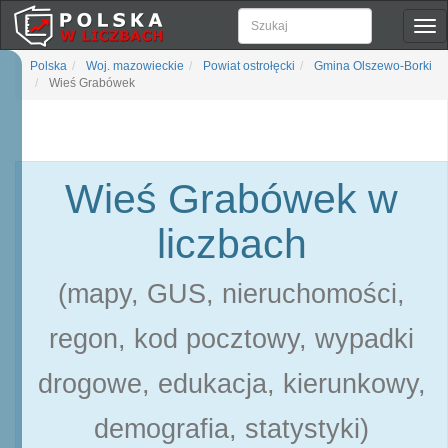
Pok
naw
Polska
Woj. mazowieckie
Powiat ostrołęcki
Gmina Olszewo-Borki
Wieś Grabówek
Wieś Grabówek w
liczbach
(mapy, GUS, nieruchomości,
regon, kod pocztowy, wypadki
drogowe, edukacja, kierunkowy,
demografia, statystyki)