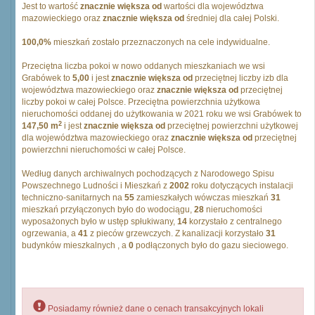
Jest to wartość
znacznie większa od
wartości dla województwa
mazowieckiego oraz
znacznie większa od
średniej dla całej Polski.
100,0%
mieszkań zostało przeznaczonych na cele indywidualne.
Przeciętna liczba pokoi w nowo oddanych mieszkaniach we wsi
Grabówek to
5,00
i jest
znacznie większa od
przeciętnej liczby izb dla
województwa mazowieckiego oraz
znacznie większa od
przeciętnej
liczby pokoi w całej Polsce. Przeciętna powierzchnia użytkowa
nieruchomości oddanej do użytkowania w 2021 roku we wsi Grabówek to
2
147,50 m
i jest
znacznie większa od
przeciętnej powierzchni użytkowej
dla województwa mazowieckiego oraz
znacznie większa od
przeciętnej
powierzchni nieruchomości w całej Polsce.
Według danych archiwalnych pochodzących z Narodowego Spisu
Powszechnego Ludności i Mieszkań z
2002
roku dotyczących instalacji
techniczno-sanitarnych na
55
zamieszkałych wówczas mieszkań
31
mieszkań przyłączonych było do wodociągu,
28
nieruchomości
wyposażonych było w ustęp spłukiwany,
14
korzystało z centralnego
ogrzewania, a
41
z pieców grzewczych. Z kanalizacji korzystało
31
budynków mieszkalnych , a
0
podłączonych było do gazu sieciowego.
Posiadamy również dane o cenach transakcyjnych lokali