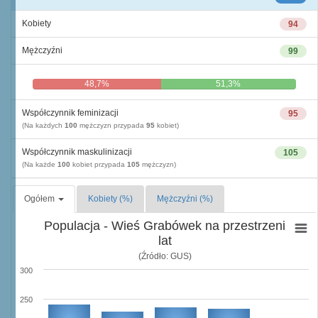
Kobiety
94
Mężczyźni
99
48,7%
51,3%
Współczynnik feminizacji
95
(Na każdych
100
mężczyzn przypada
95
kobiet)
Współczynnik maskulinizacji
105
(Na każde
100
kobiet przypada
105
mężczyzn)
Ogółem
Kobiety (%)
Mężczyźni (%)
Populacja - Wieś Grabówek na przestrzeni
lat
(Źródło: GUS)
300
250