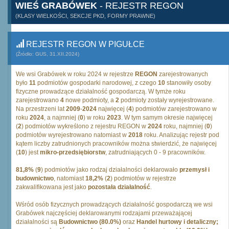
WIEŚ GRABÓWEK
- REJESTR REGON
(KLASY WIELKOŚCI, SEKCJE PKD, FORMY PRAWNE)
REJESTR REGON W PIGUŁCE
(Źródło: GUS, 31.XII.2024)
We wsi Grabówek w roku 2024 w rejestrze
REGON
zarejestrowanych
było
11
podmiotów gospodarki narodowej, z czego
10
stanowiły osoby
fizyczne prowadzące działalność gospodarczą. W tymże roku
zarejestrowano
4
nowe podmioty, a
2
podmioty zostały wyrejestrowane.
Na przestrzeni lat
2009
-
2024
najwięcej (
4
) podmiotów zarejestrowano w
roku
2024
, a najmniej (
0
) w roku
2023
. W tym samym okresie najwięcej
(
2
) podmiotów wykreślono z rejestru REGON w
2024
roku, najmniej (
0
)
podmiotów wyrejestrowano natomiast w
2018
roku. Analizując rejestr pod
kątem liczby zatrudnionych pracowników można stwierdzić, że najwięcej
(
10
) jest
mikro-przedsiębiorstw
, zatrudniających 0 - 9 pracowników.
81,8%
(
9
) podmiotów jako rodzaj działalności deklarowało
przemysł i
budownictwo
, natomiast
18,2%
(
2
) podmiotów w rejestrze
zakwalifikowana jest jako
pozostała działalność
.
Wśród osób fizycznych prowadzących działalność gospodarczą we wsi
Grabówek najczęściej deklarowanymi rodzajami przeważającej
działalności są
Budownictwo (80.0%)
oraz
Handel hurtowy i detaliczny;