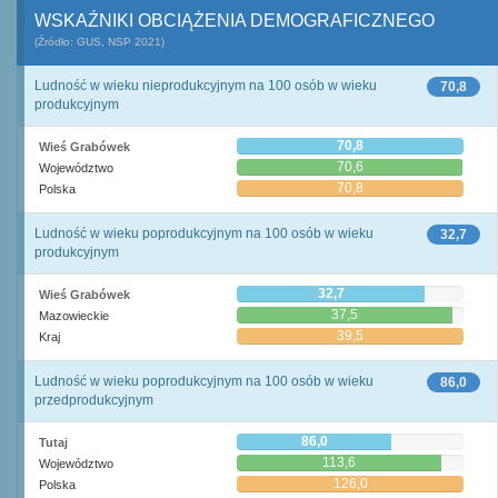
WSKAŹNIKI OBCIĄŻENIA DEMOGRAFICZNEGO
(Źródło: GUS, NSP 2021)
Ludność w wieku nieprodukcyjnym na 100 osób w wieku
70,8
produkcyjnym
70,8
Wieś Grabówek
70,6
Województwo
70,8
Polska
Ludność w wieku poprodukcyjnym na 100 osób w wieku
32,7
produkcyjnym
32,7
Wieś Grabówek
37,5
Mazowieckie
39,5
Kraj
Ludność w wieku poprodukcyjnym na 100 osób w wieku
86,0
przedprodukcyjnym
86,0
Tutaj
113,6
Województwo
126,0
Polska