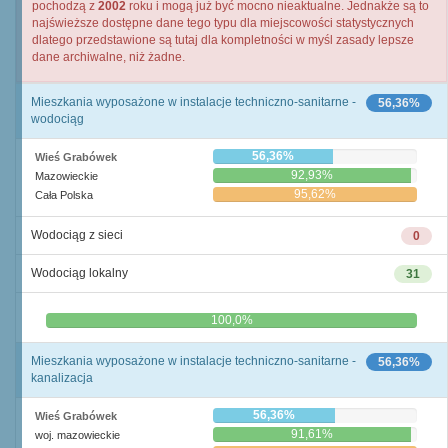
pochodzą z
2002
roku i mogą już być mocno nieaktualne. Jednakże są to
najświeższe dostępne dane tego typu dla miejscowości statystycznych
dlatego przedstawione są tutaj dla kompletności w myśl zasady lepsze
dane archiwalne, niż żadne.
Mieszkania wyposażone w instalacje techniczno-sanitarne -
56,36%
wodociąg
56,36%
Wieś Grabówek
92,93%
Mazowieckie
95,62%
Cała Polska
Wodociąg z sieci
0
Wodociąg lokalny
31
0,0%
100,0%
Mieszkania wyposażone w instalacje techniczno-sanitarne -
56,36%
kanalizacja
56,36%
Wieś Grabówek
91,61%
woj. mazowieckie