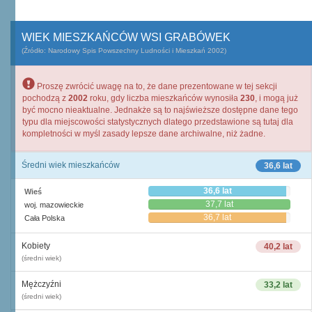
WIEK MIESZKAŃCÓW WSI GRABÓWEK
(Źródło: Narodowy Spis Powszechny Ludności i Mieszkań 2002)
Proszę zwrócić uwagę na to, że dane prezentowane w tej sekcji
pochodzą z
2002
roku, gdy liczba mieszkańców wynosiła
230
, i mogą już
być mocno nieaktualne. Jednakże są to najświeższe dostępne dane tego
typu dla miejscowości statystycznych dlatego przedstawione są tutaj dla
kompletności w myśl zasady lepsze dane archiwalne, niż żadne.
Średni wiek mieszkańców
36,6 lat
36,6 lat
Wieś
37,7 lat
woj. mazowieckie
36,7 lat
Cała Polska
Kobiety
40,2 lat
(średni wiek)
Mężczyźni
33,2 lat
(średni wiek)