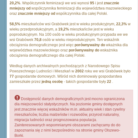
20,2%
. Współczynnik feminizacji we wsi wynosi
95
i jest
znacznie
mniejszy od
współczynnika feminizacji dla województwa mazowieckiego
oraz
znacznie mniejszy od
współczynnika dla całej Polski.
58,5%
mieszkańców wsi Grabówek jest w wieku produkcyjnym,
22,3%
w
wieku przedprodukcyjnym, a
19,2%
mieszkańców jest w wieku
poprodukcyjnym. Na 100 osób w wieku produkcyjnym przypada we we
wsi Grabówek
70,8
osób w wieku nieprodukcyjnym. Ten wskaźnik
obciążenia demograficznego jest więc
porównywalny do
wkażnika dla
województwa mazowieckiego oraz
porównywalny do
wskażnika
obciążenia demograficznego dla całej Polski.
Według danych archiwalnych pochodzących z Narodowego Spisu
Powszechnego Ludności i Mieszkań w
2002
roku we wsi Grabówek było
77
gospodarstw domowych. Wśród nich dominowały gospodarstwa
zamieszkałe przez
jedną osobę
- takich gospodarstw były
22
.
Dostępność danych demograficznych jest mocno ograniczona
dla miejscowości statystycznych. Na poziomie gminy dostępnych
jest znacznie więcej wskaźników m.in. aktualny wiek i stan cywilny
mieszkańców, liczba małżeństw i rozwodów, przyrost naturalny,
migracja ludności oraz prognozowana populacja.
Zainteresowanych wspomnianymi obszarami zachęcamy do do
zapoznania się z nimi bezpośrednio na stronie gminy Olszewo-
Borki.