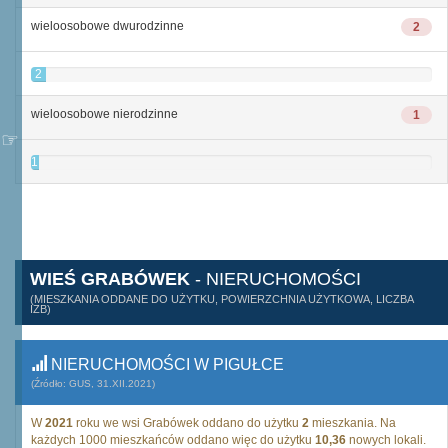
wieloosobowe dwurodzinne
2
2
wieloosobowe nierodzinne
1
1
WIEŚ GRABÓWEK
- NIERUCHOMOŚCI
(MIESZKANIA ODDANE DO UŻYTKU, POWIERZCHNIA UŻYTKOWA, LICZBA
IZB)
NIERUCHOMOŚCI W PIGUŁCE
(Źródło: GUS, 31.XII.2021)
W
2021
roku we wsi Grabówek oddano do użytku
2
mieszkania. Na
każdych 1000 mieszkańców oddano więc do użytku
10,36
nowych lokali.