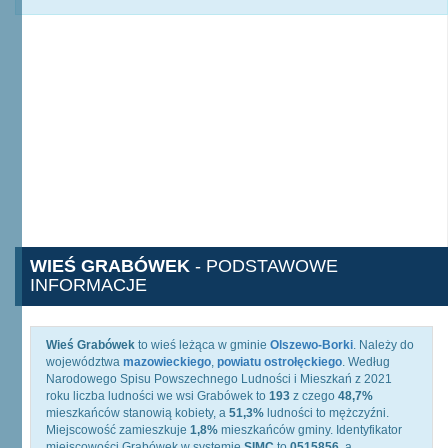
WIEŚ GRABÓWEK
- PODSTAWOWE
INFORMACJE
Wieś Grabówek
to wieś leżąca w gminie
Olszewo-Borki
. Należy do
województwa
mazowieckiego
,
powiatu ostrołęckiego
. Według
Narodowego Spisu Powszechnego Ludności i Mieszkań z 2021
roku liczba ludności we wsi Grabówek to
193
z czego
48,7%
mieszkańców stanowią kobiety, a
51,3%
ludności to mężczyźni.
Miejscowość zamieszkuje
1,8%
mieszkańców gminy. Identyfikator
miejscowości Grabówek w systemie
SIMC
to
0515856
, a