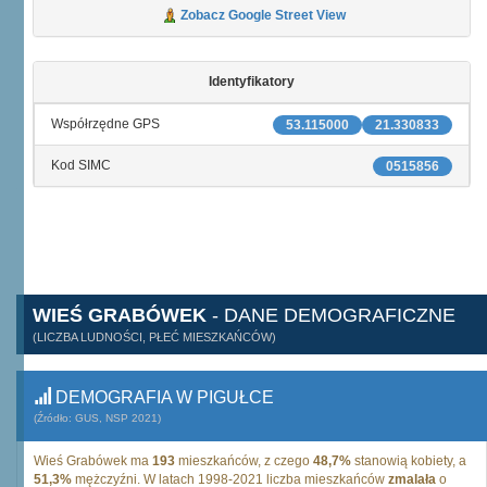
Zobacz Google Street View
Identyfikatory
Współrzędne GPS
53.115000
21.330833
Kod SIMC
0515856
WIEŚ GRABÓWEK
- DANE DEMOGRAFICZNE
(LICZBA LUDNOŚCI, PŁEĆ MIESZKAŃCÓW)
DEMOGRAFIA W PIGUŁCE
(Źródło: GUS, NSP 2021)
Wieś Grabówek ma
193
mieszkańców, z czego
48,7%
stanowią kobiety, a
51,3%
mężczyźni. W latach 1998-2021 liczba mieszkańców
zmalała
o