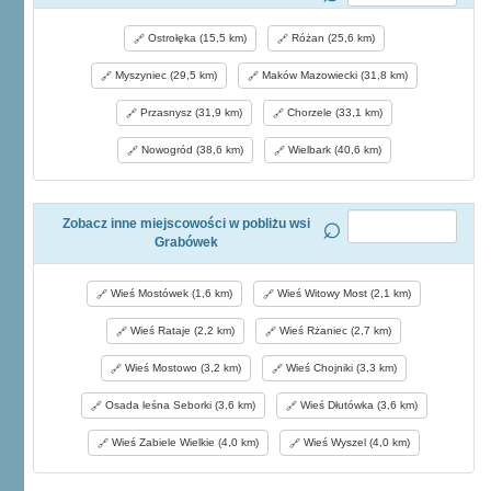
Ostrołęka (15,5 km)
Różan (25,6 km)
Myszyniec (29,5 km)
Maków Mazowiecki (31,8 km)
Przasnysz (31,9 km)
Chorzele (33,1 km)
Nowogród (38,6 km)
Wielbark (40,6 km)
Zobacz inne miejscowości w pobliżu wsi
Grabówek
Wieś Mostówek (1,6 km)
Wieś Witowy Most (2,1 km)
Wieś Rataje (2,2 km)
Wieś Rżaniec (2,7 km)
Wieś Mostowo (3,2 km)
Wieś Chojniki (3,3 km)
Osada leśna Seborki (3,6 km)
Wieś Dłutówka (3,6 km)
Wieś Zabiele Wielkie (4,0 km)
Wieś Wyszel (4,0 km)