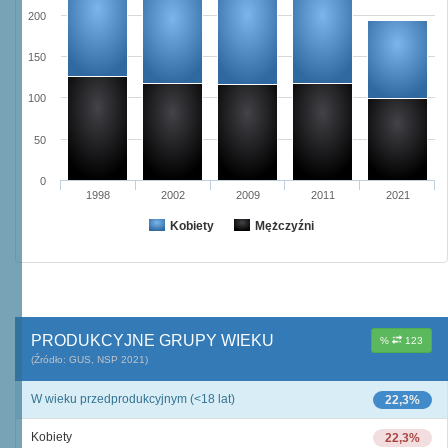
200
150
100
50
0
1998
2002
2009
2011
2021
Kobiety
Mężczyźni
PRODUKCYJNE GRUPY WIEKU
%
123
(Źródło: GUS, NSP 2021)
W wieku przedprodukcyjnym (<18 lat)
22,3%
Kobiety
22,3%