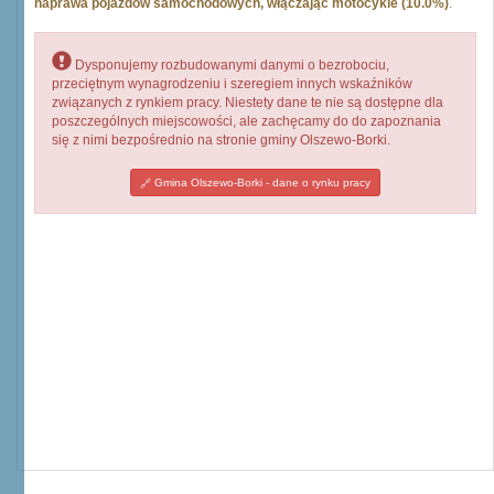
naprawa pojazdów samochodowych, włączając motocykle (10.0%)
.
Dysponujemy rozbudowanymi danymi o bezrobociu,
przeciętnym wynagrodzeniu i szeregiem innych wskaźników
związanych z rynkiem pracy. Niestety dane te nie są dostępne dla
poszczególnych miejscowości, ale zachęcamy do do zapoznania
się z nimi bezpośrednio na stronie gminy Olszewo-Borki.
Gmina Olszewo-Borki - dane o rynku pracy